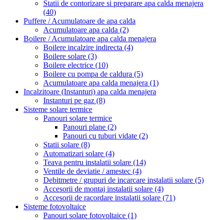
Statii de contorizare si preparare apa calda menajera
(40)
Puffere / Acumulatoare de apa calda
Acumulatoare apa calda
(2)
Boilere / Acumulatoare apa calda menajera
Boilere incalzire indirecta
(4)
Boilere solare
(3)
Boilere electrice
(10)
Boilere cu pompa de caldura
(5)
Acumulatoare apa calda menajera
(1)
Incalzitoare (Instanturi) apa calda menajera
Instanturi pe gaz
(8)
Sisteme solare termice
Panouri solare termice
Panouri plane
(2)
Panouri cu tuburi vidate
(2)
Statii solare
(8)
Automatizari solare
(4)
Teava pentru instalatii solare
(14)
Ventile de deviatie / amestec
(4)
Debitmetre / grupuri de incarcare instalatii solare
(5)
Accesorii de montaj instalatii solare
(4)
Accesorii de racordare instalatii solare
(71)
Sisteme fotovoltaice
Panouri solare fotovoltaice
(1)