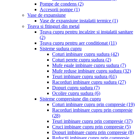
Pompe de condens
(2)
Accesorii pompe
(1)
Vase de expansiune
Vase de expansiune instalatii termice
(1)
Teava si fitinguri din metal
Teava cupru pentru incalzire si instalatii sanitare
(2)
Teava cupru pentru aer conditionat
(11)
Sisteme sudura cupru
Coturi imbinare cupru sudura
(42)
Coturi perete cupru sudura
(2)
Mufe egale imbinare cupru sudura
(7)
Mufe reduse imbinare cupru sudura
(32)
Teuri imbinare cupru sudura
(61)
Racorduri imbinare cupru sudura
(27)
Dopuri cupru sudura
(7)
Ocolire cupru sudura
(6)
Sisteme compresiune din cupru
Coturi imbinare cupru prin compresie
(19)
Racorduri imbinare cupru prin compresie
(28)
Teuri imbinare cupru prin compresie
(37)
Cruci imbinare cupru prin compresie
(5)
Dopuri imbinare cupru prin compresie
(8)
Reductii imbinare cupru prin compresie