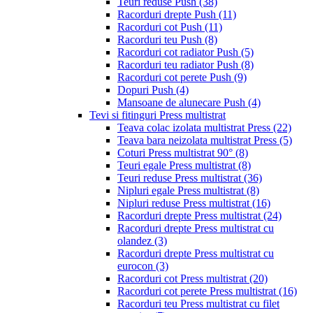
Teuri reduse Push
(38)
Racorduri drepte Push
(11)
Racorduri cot Push
(11)
Racorduri teu Push
(8)
Racorduri cot radiator Push
(5)
Racorduri teu radiator Push
(8)
Racorduri cot perete Push
(9)
Dopuri Push
(4)
Mansoane de alunecare Push
(4)
Tevi si fitinguri Press multistrat
Teava colac izolata multistrat Press
(22)
Teava bara neizolata multistrat Press
(5)
Coturi Press multistrat 90°
(8)
Teuri egale Press multistrat
(8)
Teuri reduse Press multistrat
(36)
Nipluri egale Press multistrat
(8)
Nipluri reduse Press multistrat
(16)
Racorduri drepte Press multistrat
(24)
Racorduri drepte Press multistrat cu
olandez
(3)
Racorduri drepte Press multistrat cu
eurocon
(3)
Racorduri cot Press multistrat
(20)
Racorduri cot perete Press multistrat
(16)
Racorduri teu Press multistrat cu filet