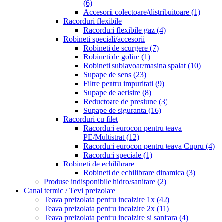
(6)
Accesorii colectoare/distribuitoare
(1)
Racorduri flexibile
Racorduri flexibile gaz
(4)
Robineti speciali/accesorii
Robineti de scurgere
(7)
Robineti de golire
(1)
Robineti sublavoar/masina spalat
(10)
Supape de sens
(23)
Filtre pentru impuritati
(9)
Supape de aerisire
(8)
Reductoare de presiune
(3)
Supape de siguranta
(16)
Racorduri cu filet
Racorduri eurocon pentru teava
PE/Multistrat
(12)
Racorduri eurocon pentru teava Cupru
(4)
Racorduri speciale
(1)
Robineti de echilibrare
Robineti de echilibrare dinamica
(3)
Produse indisponibile hidro/sanitare
(2)
Canal termic / Tevi preizolate
Teava preizolata pentru incalzire 1x
(42)
Teava preizolata pentru incalzire 2x
(11)
Teava preizolata pentru incalzire si sanitara
(4)