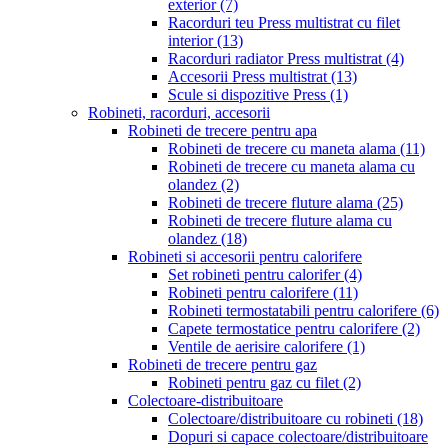
exterior
(7)
Racorduri teu Press multistrat cu filet
interior
(13)
Racorduri radiator Press multistrat
(4)
Accesorii Press multistrat
(13)
Scule si dispozitive Press
(1)
Robineti, racorduri, accesorii
Robineti de trecere pentru apa
Robineti de trecere cu maneta alama
(11)
Robineti de trecere cu maneta alama cu
olandez
(2)
Robineti de trecere fluture alama
(25)
Robineti de trecere fluture alama cu
olandez
(18)
Robineti si accesorii pentru calorifere
Set robineti pentru calorifer
(4)
Robineti pentru calorifere
(11)
Robineti termostatabili pentru calorifere
(6)
Capete termostatice pentru calorifere
(2)
Ventile de aerisire calorifere
(1)
Robineti de trecere pentru gaz
Robineti pentru gaz cu filet
(2)
Colectoare-distribuitoare
Colectoare/distribuitoare cu robineti
(18)
Dopuri si capace colectoare/distribuitoare