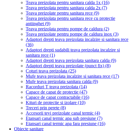
Teava preizolata pentru sanitara calda 1x
(16)
Teava preizolata pentru sanitara calda 2x
(7)
Teava preizolate pentru sanitara rece
(9)
Teava preizolata pentru sanitara rece cu protectie
antiinghet
(9)
Teava preizolata pentru pompe de caldura
(2)
Teava preizolate pentru pompe de caldura inox
(3)
Adaptori drepti teava preizolata incalzire si sanitara rece
(36)
Adaptori drepti sudabili teava preizolata incalzire si
sanitara rece
(1)
Adaptori drepti teava preizolata sanitara calda
(9)
Adaptori drepti teava preizolate (punct fix)
(8)
Coturi teava preizolata
(25)
Mufe teava preizolata incalzire si sanitara rece
(17)
Mufe teava preizolata sanitara calda
(9)
Racorduri T teava preizolata
(14)
Capace de capat de protectie
(47)
Capace de capat contractabile
(16)
Kituri de protectie si izolare
(10)
Treceri prin perete
(8)
Accesorii tevi preizolate canal termic
(4)
Etansari canal termic apa sub presiune
(7)
Etansari canal termic apa fara presiune
(16)
Obiecte sanitare