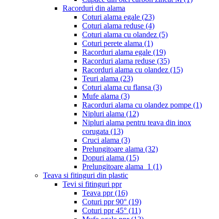
Racorduri din alama
Coturi alama egale
(23)
Coturi alama reduse
(4)
Coturi alama cu olandez
(5)
Coturi perete alama
(1)
Racorduri alama egale
(19)
Racorduri alama reduse
(35)
Racorduri alama cu olandez
(15)
Teuri alama
(23)
Coturi alama cu flansa
(3)
Mufe alama
(3)
Racorduri alama cu olandez pompe
(1)
Nipluri alama
(12)
Nipluri alama pentru teava din inox
corugata
(13)
Cruci alama
(3)
Prelungitoare alama
(32)
Dopuri alama
(15)
Prelungitoare alama_1
(1)
Teava si fitinguri din plastic
Tevi si fitinguri ppr
Teava ppr
(16)
Coturi ppr 90°
(19)
Coturi ppr 45°
(11)