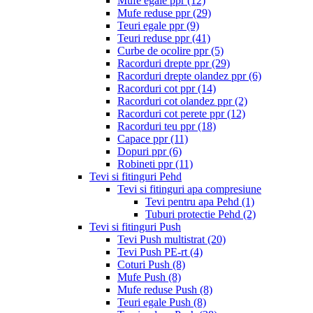
Mufe egale ppr
(12)
Mufe reduse ppr
(29)
Teuri egale ppr
(9)
Teuri reduse ppr
(41)
Curbe de ocolire ppr
(5)
Racorduri drepte ppr
(29)
Racorduri drepte olandez ppr
(6)
Racorduri cot ppr
(14)
Racorduri cot olandez ppr
(2)
Racorduri cot perete ppr
(12)
Racorduri teu ppr
(18)
Capace ppr
(11)
Dopuri ppr
(6)
Robineti ppr
(11)
Tevi si fitinguri Pehd
Tevi si fitinguri apa compresiune
Tevi pentru apa Pehd
(1)
Tuburi protectie Pehd
(2)
Tevi si fitinguri Push
Tevi Push multistrat
(20)
Tevi Push PE-rt
(4)
Coturi Push
(8)
Mufe Push
(8)
Mufe reduse Push
(8)
Teuri egale Push
(8)