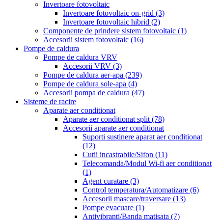
Invertoare fotovoltaic
Invertoare fotovoltaic on-grid
(3)
Invertoare fotovoltaic hibrid
(2)
Componente de prindere sistem fotovoltaic
(1)
Accesorii sistem fotovoltaic
(16)
Pompe de caldura
Pompe de caldura VRV
Accesorii VRV
(3)
Pompe de caldura aer-apa
(239)
Pompe de caldura sole-apa
(4)
Accesorii pompa de caldura
(47)
Sisteme de racire
Aparate aer conditionat
Aparate aer conditionat split
(78)
Accesorii aparate aer conditionat
Suporti sustinere aparat aer conditionat
(12)
Cutii incastrabile/Sifon
(11)
Telecomanda/Modul Wi-fi aer conditionat
(1)
Agent curatare
(3)
Control temperatura/Automatizare
(6)
Accesorii mascare/traversare
(13)
Pompe evacuare
(1)
Antivibranti/Banda matisata
(7)