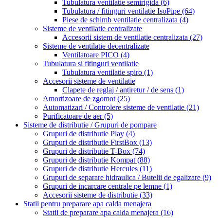
Tubulatura ventilatie semirigida
(6)
Tubulatura / fitinguri ventilatie IsoPipe
(64)
Piese de schimb ventilatie centralizata
(4)
Sisteme de ventilatie centralizate
Accesorii sistem de ventilatie centralizata
(27)
Sisteme de ventilatie decentralizate
Ventilatoare PICO
(4)
Tubulatura si fitinguri ventilatie
Tubulatura ventilatie spiro
(1)
Accesorii sisteme de ventilatie
Clapete de reglaj / antiretur / de sens
(1)
Amortizoare de zgomot
(25)
Automatizari / Controlere sisteme de ventilatie
(21)
Purificatoare de aer
(5)
Sisteme de distributie / Grupuri de pompare
Grupuri de distributie Play
(4)
Grupuri de distributie FirstBox
(13)
Grupuri de distributie T-Box
(74)
Grupuri de distributie Kompat
(88)
Grupuri de distributie Hercules
(11)
Grupuri de separare hidraulica / Butelii de egalizare
(9)
Grupuri de incarcare centrale pe lemne
(1)
Accesorii sisteme de distributie
(33)
Statii pentru preparare apa calda menajera
Statii de preparare apa calda menajera
(16)