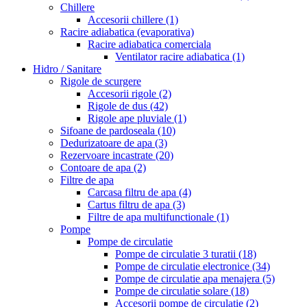
Chillere
Accesorii chillere
(1)
Racire adiabatica (evaporativa)
Racire adiabatica comerciala
Ventilator racire adiabatica
(1)
Hidro / Sanitare
Rigole de scurgere
Accesorii rigole
(2)
Rigole de dus
(42)
Rigole ape pluviale
(1)
Sifoane de pardoseala
(10)
Dedurizatoare de apa
(3)
Rezervoare incastrate
(20)
Contoare de apa
(2)
Filtre de apa
Carcasa filtru de apa
(4)
Cartus filtru de apa
(3)
Filtre de apa multifunctionale
(1)
Pompe
Pompe de circulatie
Pompe de circulatie 3 turatii
(18)
Pompe de circulatie electronice
(34)
Pompe de circulatie apa menajera
(5)
Pompe de circulatie solare
(18)
Accesorii pompe de circulatie
(2)