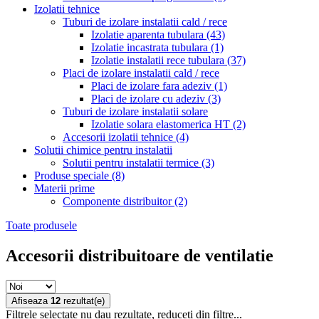
Izolatii tehnice
Tuburi de izolare instalatii cald / rece
Izolatie aparenta tubulara
(43)
Izolatie incastrata tubulara
(1)
Izolatie instalatii rece tubulara
(37)
Placi de izolare instalatii cald / rece
Placi de izolare fara adeziv
(1)
Placi de izolare cu adeziv
(3)
Tuburi de izolare instalatii solare
Izolatie solara elastomerica HT
(2)
Accesorii izolatii tehnice
(4)
Solutii chimice pentru instalatii
Solutii pentru instalatii termice
(3)
Produse speciale
(8)
Materii prime
Componente distribuitor
(2)
Toate produsele
Accesorii distribuitoare de ventilatie
Afiseaza
12
rezultat(e)
Filtrele selectate nu dau rezultate, reduceti din filtre...