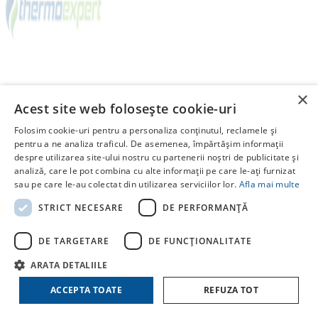
×
Acest site web folosește cookie-uri
ADAPTOR DISTRIBUITOR VENTILATIE INLINE DBOX
Folosim cookie-uri pentru a personaliza conținutul, reclamele și
206 (DN125)
pentru a ne analiza traficul. De asemenea, împărtășim informații
despre utilizarea site-ului nostru cu partenerii noștri de publicitate și
COD: R00013334
analiză, care le pot combina cu alte informații pe care le-ați furnizat
152.15
sau pe care le-au colectat din utilizarea serviciilor lor.
Afla mai multe
STRICT NECESARE
DE PERFORMANȚĂ
DE TARGETARE
DE FUNCŢIONALITATE
ARATA DETALIILE
ACCEPTA TOATE
REFUZA TOT