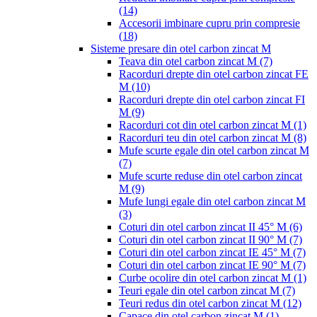
(14)
Accesorii imbinare cupru prin compresie
(18)
Sisteme presare din otel carbon zincat M
Teava din otel carbon zincat M
(7)
Racorduri drepte din otel carbon zincat FE
M
(10)
Racorduri drepte din otel carbon zincat FI
M
(9)
Racorduri cot din otel carbon zincat M
(1)
Racorduri teu din otel carbon zincat M
(8)
Mufe scurte egale din otel carbon zincat M
(7)
Mufe scurte reduse din otel carbon zincat
M
(9)
Mufe lungi egale din otel carbon zincat M
(3)
Coturi din otel carbon zincat II 45° M
(6)
Coturi din otel carbon zincat II 90° M
(7)
Coturi din otel carbon zincat IE 45° M
(7)
Coturi din otel carbon zincat IE 90° M
(7)
Curbe ocolire din otel carbon zincat M
(1)
Teuri egale din otel carbon zincat M
(7)
Teuri redus din otel carbon zincat M
(12)
Capace din otel carbon zincat M
(1)