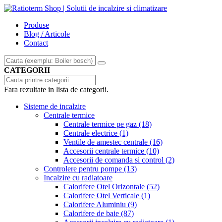
Produse
Blog / Articole
Contact
CATEGORII
Fara rezultate in lista de categorii.
Sisteme de incalzire
Centrale termice
Centrale termice pe gaz
(18)
Centrale electrice
(1)
Ventile de amestec centrale
(16)
Accesorii centrale termice
(10)
Accesorii de comanda si control
(2)
Controlere pentru pompe
(13)
Incalzire cu radiatoare
Calorifere Otel Orizontale
(52)
Calorifere Otel Verticale
(1)
Calorifere Aluminiu
(9)
Calorifere de baie
(87)