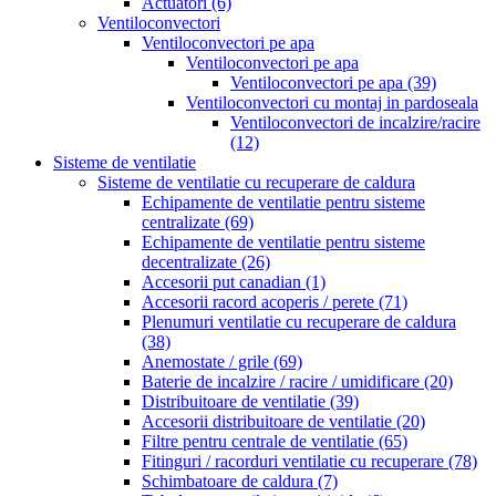
Actuatori
(6)
Ventiloconvectori
Ventiloconvectori pe apa
Ventiloconvectori pe apa
Ventiloconvectori pe apa
(39)
Ventiloconvectori cu montaj in pardoseala
Ventiloconvectori de incalzire/racire
(12)
Sisteme de ventilatie
Sisteme de ventilatie cu recuperare de caldura
Echipamente de ventilatie pentru sisteme
centralizate
(69)
Echipamente de ventilatie pentru sisteme
decentralizate
(26)
Accesorii put canadian
(1)
Accesorii racord acoperis / perete
(71)
Plenumuri ventilatie cu recuperare de caldura
(38)
Anemostate / grile
(69)
Baterie de incalzire / racire / umidificare
(20)
Distribuitoare de ventilatie
(39)
Accesorii distribuitoare de ventilatie
(20)
Filtre pentru centrale de ventilatie
(65)
Fitinguri / racorduri ventilatie cu recuperare
(78)
Schimbatoare de caldura
(7)