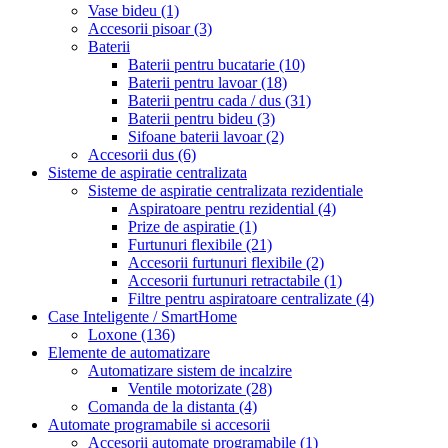
Vase bideu
(1)
Accesorii pisoar
(3)
Baterii
Baterii pentru bucatarie
(10)
Baterii pentru lavoar
(18)
Baterii pentru cada / dus
(31)
Baterii pentru bideu
(3)
Sifoane baterii lavoar
(2)
Accesorii dus
(6)
Sisteme de aspiratie centralizata
Sisteme de aspiratie centralizata rezidentiale
Aspiratoare pentru rezidential
(4)
Prize de aspiratie
(1)
Furtunuri flexibile
(21)
Accesorii furtunuri flexibile
(2)
Accesorii furtunuri retractabile
(1)
Filtre pentru aspiratoare centralizate
(4)
Case Inteligente / SmartHome
Loxone
(136)
Elemente de automatizare
Automatizare sistem de incalzire
Ventile motorizate
(28)
Comanda de la distanta
(4)
Automate programabile si accesorii
Accesorii automate programabile
(1)