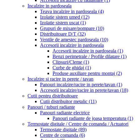
Accesorii incalzire cu radiatoare
(1)
Incalzire in pardoseala
Teava incalzire in pardoseala
(4)
Izolatie sistem umed
(12)
Izolatie sistem uscat
(1)
Grupuri de mixare/pompare
(10)
Distribuitoare D/T
(32)
Ventile de amestec pardoseala
(10)
Accesorii incalzire in pardoseala
Accesorii incalzire in pardoseala
(1)
Benzi perimetrale / Profile dilatare
(1)
Clipsuri/Cleme
(1)
Curbe de ghidaj
(1)
Produse auxiliare pentru montaj
(2)
Incalzire si racire in perete / tavan
Panouri incalzire/racire in perete/tavan
(1)
Accesorii incalzire/racire in perete/tavan
(18)
Cutii pentru distribuitoare
Cutii distribuitor metalic
(11)
Panouri / tuburi radiante
Panouri radiante electrice
Panouri radiante de joasa temperatura
(1)
Termostate digitale / Centre de comanda / Actuatori
Termostate digitale
(89)
Centre de comanda
(6)