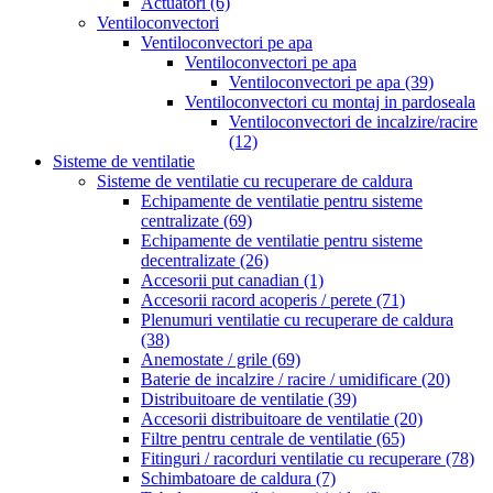
Actuatori
(6)
Ventiloconvectori
Ventiloconvectori pe apa
Ventiloconvectori pe apa
Ventiloconvectori pe apa
(39)
Ventiloconvectori cu montaj in pardoseala
Ventiloconvectori de incalzire/racire
(12)
Sisteme de ventilatie
Sisteme de ventilatie cu recuperare de caldura
Echipamente de ventilatie pentru sisteme
centralizate
(69)
Echipamente de ventilatie pentru sisteme
decentralizate
(26)
Accesorii put canadian
(1)
Accesorii racord acoperis / perete
(71)
Plenumuri ventilatie cu recuperare de caldura
(38)
Anemostate / grile
(69)
Baterie de incalzire / racire / umidificare
(20)
Distribuitoare de ventilatie
(39)
Accesorii distribuitoare de ventilatie
(20)
Filtre pentru centrale de ventilatie
(65)
Fitinguri / racorduri ventilatie cu recuperare
(78)
Schimbatoare de caldura
(7)