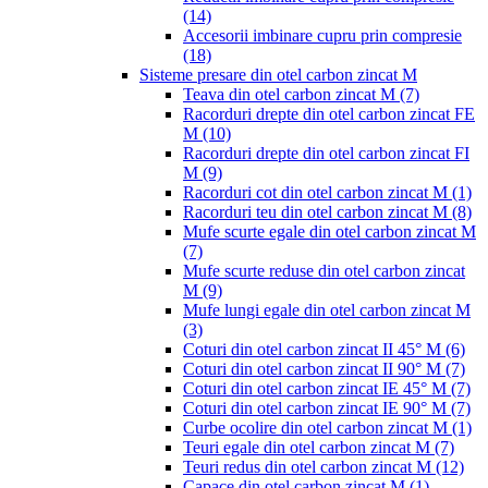
(14)
Accesorii imbinare cupru prin compresie
(18)
Sisteme presare din otel carbon zincat M
Teava din otel carbon zincat M
(7)
Racorduri drepte din otel carbon zincat FE
M
(10)
Racorduri drepte din otel carbon zincat FI
M
(9)
Racorduri cot din otel carbon zincat M
(1)
Racorduri teu din otel carbon zincat M
(8)
Mufe scurte egale din otel carbon zincat M
(7)
Mufe scurte reduse din otel carbon zincat
M
(9)
Mufe lungi egale din otel carbon zincat M
(3)
Coturi din otel carbon zincat II 45° M
(6)
Coturi din otel carbon zincat II 90° M
(7)
Coturi din otel carbon zincat IE 45° M
(7)
Coturi din otel carbon zincat IE 90° M
(7)
Curbe ocolire din otel carbon zincat M
(1)
Teuri egale din otel carbon zincat M
(7)
Teuri redus din otel carbon zincat M
(12)
Capace din otel carbon zincat M
(1)