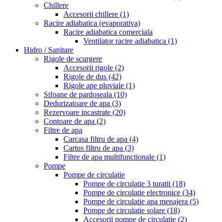
Chillere
Accesorii chillere
(1)
Racire adiabatica (evaporativa)
Racire adiabatica comerciala
Ventilator racire adiabatica
(1)
Hidro / Sanitare
Rigole de scurgere
Accesorii rigole
(2)
Rigole de dus
(42)
Rigole ape pluviale
(1)
Sifoane de pardoseala
(10)
Dedurizatoare de apa
(3)
Rezervoare incastrate
(20)
Contoare de apa
(2)
Filtre de apa
Carcasa filtru de apa
(4)
Cartus filtru de apa
(3)
Filtre de apa multifunctionale
(1)
Pompe
Pompe de circulatie
Pompe de circulatie 3 turatii
(18)
Pompe de circulatie electronice
(34)
Pompe de circulatie apa menajera
(5)
Pompe de circulatie solare
(18)
Accesorii pompe de circulatie
(2)