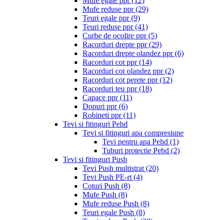
Mufe egale ppr
(12)
Mufe reduse ppr
(29)
Teuri egale ppr
(9)
Teuri reduse ppr
(41)
Curbe de ocolire ppr
(5)
Racorduri drepte ppr
(29)
Racorduri drepte olandez ppr
(6)
Racorduri cot ppr
(14)
Racorduri cot olandez ppr
(2)
Racorduri cot perete ppr
(12)
Racorduri teu ppr
(18)
Capace ppr
(11)
Dopuri ppr
(6)
Robineti ppr
(11)
Tevi si fitinguri Pehd
Tevi si fitinguri apa compresiune
Tevi pentru apa Pehd
(1)
Tuburi protectie Pehd
(2)
Tevi si fitinguri Push
Tevi Push multistrat
(20)
Tevi Push PE-rt
(4)
Coturi Push
(8)
Mufe Push
(8)
Mufe reduse Push
(8)
Teuri egale Push
(8)