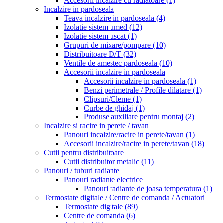
Accesorii incalzire cu radiatoare
(1)
Incalzire in pardoseala
Teava incalzire in pardoseala
(4)
Izolatie sistem umed
(12)
Izolatie sistem uscat
(1)
Grupuri de mixare/pompare
(10)
Distribuitoare D/T
(32)
Ventile de amestec pardoseala
(10)
Accesorii incalzire in pardoseala
Accesorii incalzire in pardoseala
(1)
Benzi perimetrale / Profile dilatare
(1)
Clipsuri/Cleme
(1)
Curbe de ghidaj
(1)
Produse auxiliare pentru montaj
(2)
Incalzire si racire in perete / tavan
Panouri incalzire/racire in perete/tavan
(1)
Accesorii incalzire/racire in perete/tavan
(18)
Cutii pentru distribuitoare
Cutii distribuitor metalic
(11)
Panouri / tuburi radiante
Panouri radiante electrice
Panouri radiante de joasa temperatura
(1)
Termostate digitale / Centre de comanda / Actuatori
Termostate digitale
(89)
Centre de comanda
(6)