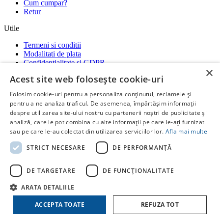
Cum cumpar?
Retur
Utile
Termeni si conditii
Modalitati de plata
Confidentialitate si GDPR
×
Garantii
Acest site web folosește cookie-uri
ANPC
-
SOL
-
SAL
Folosim cookie-uri pentru a personaliza conținutul, reclamele și
Social media
pentru a ne analiza traficul. De asemenea, împărtășim informații
despre utilizarea site-ului nostru cu partenerii noștri de publicitate și
Ne gasiti si pe platformele:
analiză, care le pot combina cu alte informații pe care le-ați furnizat
RatiotermShop Facebook
Whatsap
sau pe care le-au colectat din utilizarea serviciilor lor.
Afla mai multe
Copyright ©
Ratioterm Shop
STRICT NECESARE
DE PERFORMANȚĂ
by
Creative Stuff
DE TARGETARE
DE FUNCŢIONALITATE
ARATA DETALIILE
ACCEPTA TOATE
REFUZA TOT
COSUL MEU
Continua cumparaturile