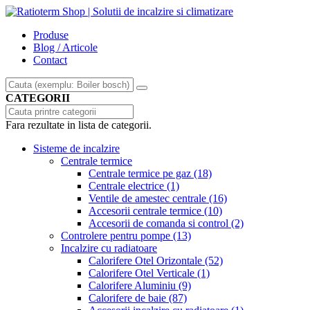
Produse
Blog / Articole
Contact
CATEGORII
Fara rezultate in lista de categorii.
Sisteme de incalzire
Centrale termice
Centrale termice pe gaz
(18)
Centrale electrice
(1)
Ventile de amestec centrale
(16)
Accesorii centrale termice
(10)
Accesorii de comanda si control
(2)
Controlere pentru pompe
(13)
Incalzire cu radiatoare
Calorifere Otel Orizontale
(52)
Calorifere Otel Verticale
(1)
Calorifere Aluminiu
(9)
Calorifere de baie
(87)