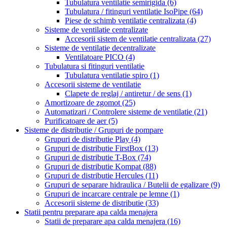
Tubulatura ventilatie semirigida
(6)
Tubulatura / fitinguri ventilatie IsoPipe
(64)
Piese de schimb ventilatie centralizata
(4)
Sisteme de ventilatie centralizate
Accesorii sistem de ventilatie centralizata
(27)
Sisteme de ventilatie decentralizate
Ventilatoare PICO
(4)
Tubulatura si fitinguri ventilatie
Tubulatura ventilatie spiro
(1)
Accesorii sisteme de ventilatie
Clapete de reglaj / antiretur / de sens
(1)
Amortizoare de zgomot
(25)
Automatizari / Controlere sisteme de ventilatie
(21)
Purificatoare de aer
(5)
Sisteme de distributie / Grupuri de pompare
Grupuri de distributie Play
(4)
Grupuri de distributie FirstBox
(13)
Grupuri de distributie T-Box
(74)
Grupuri de distributie Kompat
(88)
Grupuri de distributie Hercules
(11)
Grupuri de separare hidraulica / Butelii de egalizare
(9)
Grupuri de incarcare centrale pe lemne
(1)
Accesorii sisteme de distributie
(33)
Statii pentru preparare apa calda menajera
Statii de preparare apa calda menajera
(16)