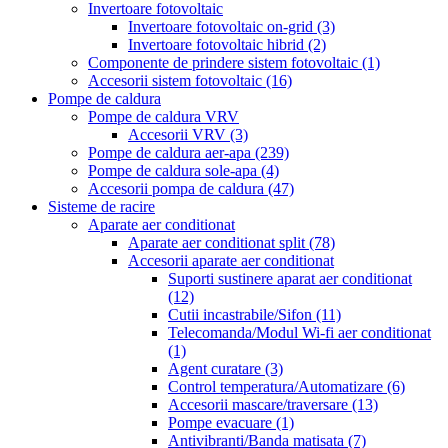
Invertoare fotovoltaic
Invertoare fotovoltaic on-grid
(3)
Invertoare fotovoltaic hibrid
(2)
Componente de prindere sistem fotovoltaic
(1)
Accesorii sistem fotovoltaic
(16)
Pompe de caldura
Pompe de caldura VRV
Accesorii VRV
(3)
Pompe de caldura aer-apa
(239)
Pompe de caldura sole-apa
(4)
Accesorii pompa de caldura
(47)
Sisteme de racire
Aparate aer conditionat
Aparate aer conditionat split
(78)
Accesorii aparate aer conditionat
Suporti sustinere aparat aer conditionat
(12)
Cutii incastrabile/Sifon
(11)
Telecomanda/Modul Wi-fi aer conditionat
(1)
Agent curatare
(3)
Control temperatura/Automatizare
(6)
Accesorii mascare/traversare
(13)
Pompe evacuare
(1)
Antivibranti/Banda matisata
(7)