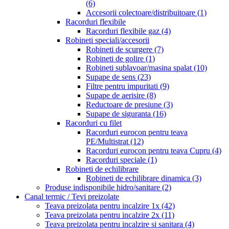
(6)
Accesorii colectoare/distribuitoare
(1)
Racorduri flexibile
Racorduri flexibile gaz
(4)
Robineti speciali/accesorii
Robineti de scurgere
(7)
Robineti de golire
(1)
Robineti sublavoar/masina spalat
(10)
Supape de sens
(23)
Filtre pentru impuritati
(9)
Supape de aerisire
(8)
Reductoare de presiune
(3)
Supape de siguranta
(16)
Racorduri cu filet
Racorduri eurocon pentru teava
PE/Multistrat
(12)
Racorduri eurocon pentru teava Cupru
(4)
Racorduri speciale
(1)
Robineti de echilibrare
Robineti de echilibrare dinamica
(3)
Produse indisponibile hidro/sanitare
(2)
Canal termic / Tevi preizolate
Teava preizolata pentru incalzire 1x
(42)
Teava preizolata pentru incalzire 2x
(11)
Teava preizolata pentru incalzire si sanitara
(4)