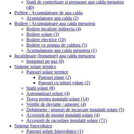
Statii de contorizare si preparare apa calda menajera
(40)
Puffere / Acumulatoare de apa calda
Acumulatoare apa calda
(2)
Boilere / Acumulatoare apa calda menajera
Boilere incalzire indirecta
(4)
Boilere solare
(3)
Boilere electrice
(10)
Boilere cu pompa de caldura
(5)
Acumulatoare apa calda menajera
(1)
Incalzitoare (Instanturi) apa calda menajera
Instanturi pe gaz
(8)
Sisteme solare termice
Panouri solare termice
Panouri plane
(2)
Panouri cu tuburi vidate
(2)
Statii solare
(8)
Automatizari solare
(4)
Teava pentru instalatii solare
(14)
Ventile de deviatie / amestec
(4)
Debitmetre / grupuri de incarcare instalatii solare
(5)
Accesorii de montaj instalatii solare
(4)
Accesorii de racordare instalatii solare
(71)
Sisteme fotovoltaice
Panouri solare fotovoltaice
(1)