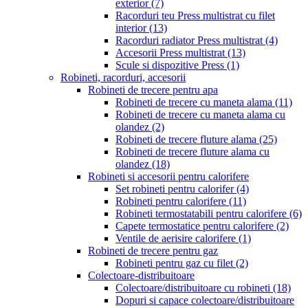
exterior
(7)
Racorduri teu Press multistrat cu filet
interior
(13)
Racorduri radiator Press multistrat
(4)
Accesorii Press multistrat
(13)
Scule si dispozitive Press
(1)
Robineti, racorduri, accesorii
Robineti de trecere pentru apa
Robineti de trecere cu maneta alama
(11)
Robineti de trecere cu maneta alama cu
olandez
(2)
Robineti de trecere fluture alama
(25)
Robineti de trecere fluture alama cu
olandez
(18)
Robineti si accesorii pentru calorifere
Set robineti pentru calorifer
(4)
Robineti pentru calorifere
(11)
Robineti termostatabili pentru calorifere
(6)
Capete termostatice pentru calorifere
(2)
Ventile de aerisire calorifere
(1)
Robineti de trecere pentru gaz
Robineti pentru gaz cu filet
(2)
Colectoare-distribuitoare
Colectoare/distribuitoare cu robineti
(18)
Dopuri si capace colectoare/distribuitoare