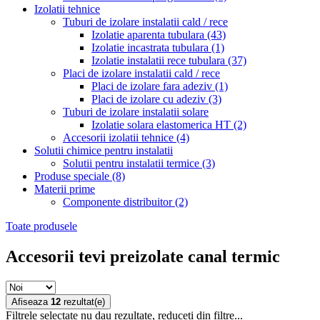
Izolatii tehnice
Tuburi de izolare instalatii cald / rece
Izolatie aparenta tubulara
(43)
Izolatie incastrata tubulara
(1)
Izolatie instalatii rece tubulara
(37)
Placi de izolare instalatii cald / rece
Placi de izolare fara adeziv
(1)
Placi de izolare cu adeziv
(3)
Tuburi de izolare instalatii solare
Izolatie solara elastomerica HT
(2)
Accesorii izolatii tehnice
(4)
Solutii chimice pentru instalatii
Solutii pentru instalatii termice
(3)
Produse speciale
(8)
Materii prime
Componente distribuitor
(2)
Toate produsele
Accesorii tevi preizolate canal termic
Afiseaza
12
rezultat(e)
Filtrele selectate nu dau rezultate, reduceti din filtre...