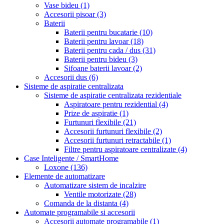
Vase bideu
(1)
Accesorii pisoar
(3)
Baterii
Baterii pentru bucatarie
(10)
Baterii pentru lavoar
(18)
Baterii pentru cada / dus
(31)
Baterii pentru bideu
(3)
Sifoane baterii lavoar
(2)
Accesorii dus
(6)
Sisteme de aspiratie centralizata
Sisteme de aspiratie centralizata rezidentiale
Aspiratoare pentru rezidential
(4)
Prize de aspiratie
(1)
Furtunuri flexibile
(21)
Accesorii furtunuri flexibile
(2)
Accesorii furtunuri retractabile
(1)
Filtre pentru aspiratoare centralizate
(4)
Case Inteligente / SmartHome
Loxone
(136)
Elemente de automatizare
Automatizare sistem de incalzire
Ventile motorizate
(28)
Comanda de la distanta
(4)
Automate programabile si accesorii
Accesorii automate programabile
(1)