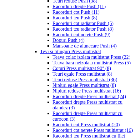
Teuri reduse Push
(38)
Racorduri drepte Push
(11)
Racorduri cot Push
(11)
Racorduri teu Push
(8)
Racorduri cot radiator Push
(5)
Racorduri teu radiator Push
(8)
Racorduri cot perete Push
(9)
Dopuri Push
(4)
Mansoane de alunecare Push
(4)
Tevi si fitinguri Press multistrat
Teava colac izolata multistrat Press
(22)
Teava bara neizolata multistrat Press
(5)
Coturi Press multistrat 90°
(8)
Teuri egale Press multistrat
(8)
Teuri reduse Press multistrat
(36)
Nipluri egale Press multistrat
(8)
Nipluri reduse Press multistrat
(16)
Racorduri drepte Press multistrat
(24)
Racorduri drepte Press multistrat cu
olandez
(3)
Racorduri drepte Press multistrat cu
eurocon
(3)
Racorduri cot Press multistrat
(20)
Racorduri cot perete Press multistrat
(16)
Racorduri teu Press multistrat cu filet