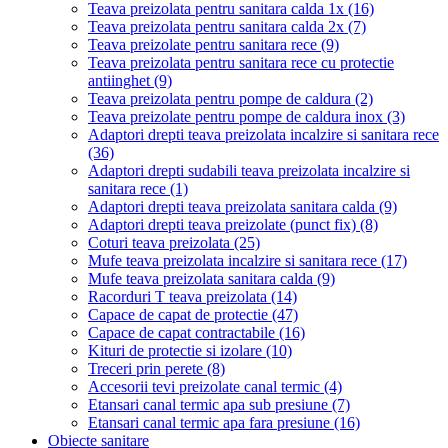
Teava preizolata pentru sanitara calda 1x
(16)
Teava preizolata pentru sanitara calda 2x
(7)
Teava preizolate pentru sanitara rece
(9)
Teava preizolata pentru sanitara rece cu protectie
antiinghet
(9)
Teava preizolata pentru pompe de caldura
(2)
Teava preizolate pentru pompe de caldura inox
(3)
Adaptori drepti teava preizolata incalzire si sanitara rece
(36)
Adaptori drepti sudabili teava preizolata incalzire si
sanitara rece
(1)
Adaptori drepti teava preizolata sanitara calda
(9)
Adaptori drepti teava preizolate (punct fix)
(8)
Coturi teava preizolata
(25)
Mufe teava preizolata incalzire si sanitara rece
(17)
Mufe teava preizolata sanitara calda
(9)
Racorduri T teava preizolata
(14)
Capace de capat de protectie
(47)
Capace de capat contractabile
(16)
Kituri de protectie si izolare
(10)
Treceri prin perete
(8)
Accesorii tevi preizolate canal termic
(4)
Etansari canal termic apa sub presiune
(7)
Etansari canal termic apa fara presiune
(16)
Obiecte sanitare