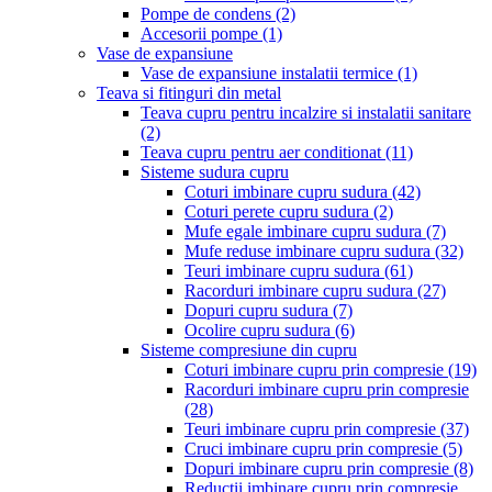
Pompe de condens
(2)
Accesorii pompe
(1)
Vase de expansiune
Vase de expansiune instalatii termice
(1)
Teava si fitinguri din metal
Teava cupru pentru incalzire si instalatii sanitare
(2)
Teava cupru pentru aer conditionat
(11)
Sisteme sudura cupru
Coturi imbinare cupru sudura
(42)
Coturi perete cupru sudura
(2)
Mufe egale imbinare cupru sudura
(7)
Mufe reduse imbinare cupru sudura
(32)
Teuri imbinare cupru sudura
(61)
Racorduri imbinare cupru sudura
(27)
Dopuri cupru sudura
(7)
Ocolire cupru sudura
(6)
Sisteme compresiune din cupru
Coturi imbinare cupru prin compresie
(19)
Racorduri imbinare cupru prin compresie
(28)
Teuri imbinare cupru prin compresie
(37)
Cruci imbinare cupru prin compresie
(5)
Dopuri imbinare cupru prin compresie
(8)
Reductii imbinare cupru prin compresie