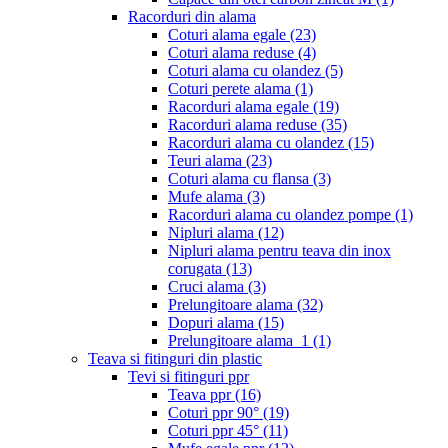
Racorduri din alama
Coturi alama egale
(23)
Coturi alama reduse
(4)
Coturi alama cu olandez
(5)
Coturi perete alama
(1)
Racorduri alama egale
(19)
Racorduri alama reduse
(35)
Racorduri alama cu olandez
(15)
Teuri alama
(23)
Coturi alama cu flansa
(3)
Mufe alama
(3)
Racorduri alama cu olandez pompe
(1)
Nipluri alama
(12)
Nipluri alama pentru teava din inox
corugata
(13)
Cruci alama
(3)
Prelungitoare alama
(32)
Dopuri alama
(15)
Prelungitoare alama_1
(1)
Teava si fitinguri din plastic
Tevi si fitinguri ppr
Teava ppr
(16)
Coturi ppr 90°
(19)
Coturi ppr 45°
(11)