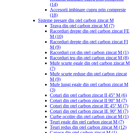
(14)
Accesorii imbinare cupru prin compresie
(18)
Sisteme presare din otel carbon zincat M
Teava din otel carbon zincat M
(7)
Racorduri drepte din otel carbon zincat FE
M
(10)
Racorduri drepte din otel carbon zincat FI
M
(9)
Racorduri cot din otel carbon zincat M
(1)
Racorduri teu din otel carbon zincat M
(8)
Mufe scurte egale din otel carbon zincat M
(7)
Mufe scurte reduse din otel carbon zincat
M
(9)
Mufe lungi egale din otel carbon zincat M
(3)
Coturi din otel carbon zincat II 45° M
(6)
Coturi din otel carbon zincat II 90° M
(7)
Coturi din otel carbon zincat IE 45° M
(7)
Coturi din otel carbon zincat IE 90° M
(7)
Curbe ocolire din otel carbon zincat M
(1)
Teuri egale din otel carbon zincat M
(7)
Teuri redus din otel carbon zincat M
(12)
Capace din otel carbon zincat M
(1)