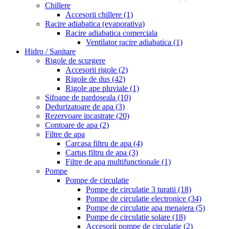
Chillere
Accesorii chillere
(1)
Racire adiabatica (evaporativa)
Racire adiabatica comerciala
Ventilator racire adiabatica
(1)
Hidro / Sanitare
Rigole de scurgere
Accesorii rigole
(2)
Rigole de dus
(42)
Rigole ape pluviale
(1)
Sifoane de pardoseala
(10)
Dedurizatoare de apa
(3)
Rezervoare incastrate
(20)
Contoare de apa
(2)
Filtre de apa
Carcasa filtru de apa
(4)
Cartus filtru de apa
(3)
Filtre de apa multifunctionale
(1)
Pompe
Pompe de circulatie
Pompe de circulatie 3 turatii
(18)
Pompe de circulatie electronice
(34)
Pompe de circulatie apa menajera
(5)
Pompe de circulatie solare
(18)
Accesorii pompe de circulatie
(2)