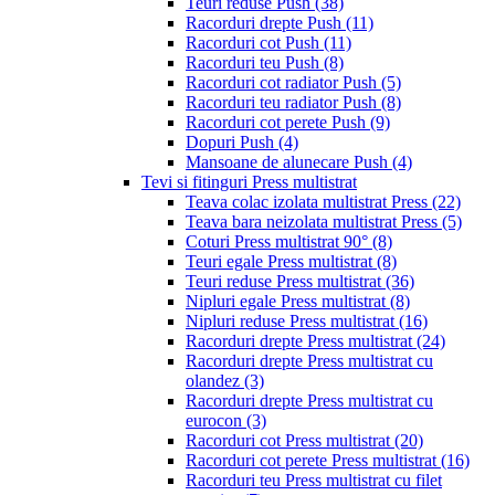
Teuri reduse Push
(38)
Racorduri drepte Push
(11)
Racorduri cot Push
(11)
Racorduri teu Push
(8)
Racorduri cot radiator Push
(5)
Racorduri teu radiator Push
(8)
Racorduri cot perete Push
(9)
Dopuri Push
(4)
Mansoane de alunecare Push
(4)
Tevi si fitinguri Press multistrat
Teava colac izolata multistrat Press
(22)
Teava bara neizolata multistrat Press
(5)
Coturi Press multistrat 90°
(8)
Teuri egale Press multistrat
(8)
Teuri reduse Press multistrat
(36)
Nipluri egale Press multistrat
(8)
Nipluri reduse Press multistrat
(16)
Racorduri drepte Press multistrat
(24)
Racorduri drepte Press multistrat cu
olandez
(3)
Racorduri drepte Press multistrat cu
eurocon
(3)
Racorduri cot Press multistrat
(20)
Racorduri cot perete Press multistrat
(16)
Racorduri teu Press multistrat cu filet