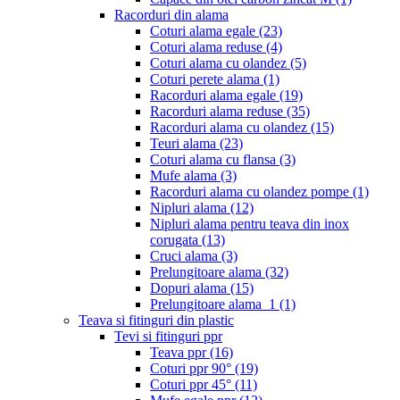
Racorduri din alama
Coturi alama egale
(23)
Coturi alama reduse
(4)
Coturi alama cu olandez
(5)
Coturi perete alama
(1)
Racorduri alama egale
(19)
Racorduri alama reduse
(35)
Racorduri alama cu olandez
(15)
Teuri alama
(23)
Coturi alama cu flansa
(3)
Mufe alama
(3)
Racorduri alama cu olandez pompe
(1)
Nipluri alama
(12)
Nipluri alama pentru teava din inox
corugata
(13)
Cruci alama
(3)
Prelungitoare alama
(32)
Dopuri alama
(15)
Prelungitoare alama_1
(1)
Teava si fitinguri din plastic
Tevi si fitinguri ppr
Teava ppr
(16)
Coturi ppr 90°
(19)
Coturi ppr 45°
(11)