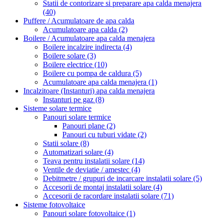
Statii de contorizare si preparare apa calda menajera
(40)
Puffere / Acumulatoare de apa calda
Acumulatoare apa calda
(2)
Boilere / Acumulatoare apa calda menajera
Boilere incalzire indirecta
(4)
Boilere solare
(3)
Boilere electrice
(10)
Boilere cu pompa de caldura
(5)
Acumulatoare apa calda menajera
(1)
Incalzitoare (Instanturi) apa calda menajera
Instanturi pe gaz
(8)
Sisteme solare termice
Panouri solare termice
Panouri plane
(2)
Panouri cu tuburi vidate
(2)
Statii solare
(8)
Automatizari solare
(4)
Teava pentru instalatii solare
(14)
Ventile de deviatie / amestec
(4)
Debitmetre / grupuri de incarcare instalatii solare
(5)
Accesorii de montaj instalatii solare
(4)
Accesorii de racordare instalatii solare
(71)
Sisteme fotovoltaice
Panouri solare fotovoltaice
(1)