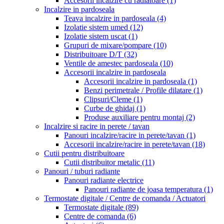
Accesorii incalzire cu radiatoare
(1)
Incalzire in pardoseala
Teava incalzire in pardoseala
(4)
Izolatie sistem umed
(12)
Izolatie sistem uscat
(1)
Grupuri de mixare/pompare
(10)
Distribuitoare D/T
(32)
Ventile de amestec pardoseala
(10)
Accesorii incalzire in pardoseala
Accesorii incalzire in pardoseala
(1)
Benzi perimetrale / Profile dilatare
(1)
Clipsuri/Cleme
(1)
Curbe de ghidaj
(1)
Produse auxiliare pentru montaj
(2)
Incalzire si racire in perete / tavan
Panouri incalzire/racire in perete/tavan
(1)
Accesorii incalzire/racire in perete/tavan
(18)
Cutii pentru distribuitoare
Cutii distribuitor metalic
(11)
Panouri / tuburi radiante
Panouri radiante electrice
Panouri radiante de joasa temperatura
(1)
Termostate digitale / Centre de comanda / Actuatori
Termostate digitale
(89)
Centre de comanda
(6)