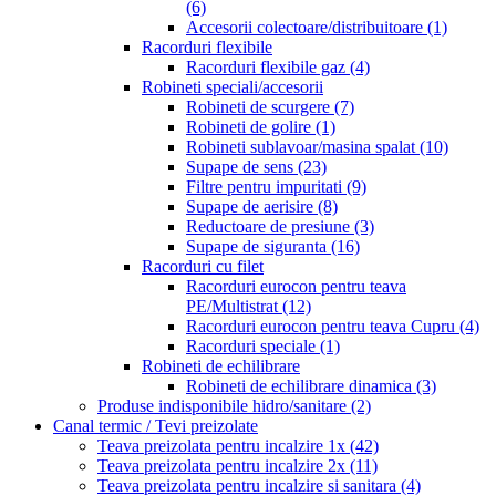
(6)
Accesorii colectoare/distribuitoare
(1)
Racorduri flexibile
Racorduri flexibile gaz
(4)
Robineti speciali/accesorii
Robineti de scurgere
(7)
Robineti de golire
(1)
Robineti sublavoar/masina spalat
(10)
Supape de sens
(23)
Filtre pentru impuritati
(9)
Supape de aerisire
(8)
Reductoare de presiune
(3)
Supape de siguranta
(16)
Racorduri cu filet
Racorduri eurocon pentru teava
PE/Multistrat
(12)
Racorduri eurocon pentru teava Cupru
(4)
Racorduri speciale
(1)
Robineti de echilibrare
Robineti de echilibrare dinamica
(3)
Produse indisponibile hidro/sanitare
(2)
Canal termic / Tevi preizolate
Teava preizolata pentru incalzire 1x
(42)
Teava preizolata pentru incalzire 2x
(11)
Teava preizolata pentru incalzire si sanitara
(4)