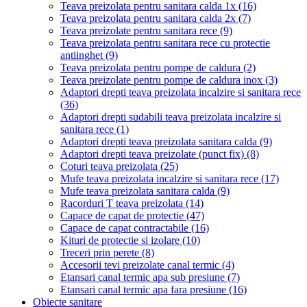
Teava preizolata pentru sanitara calda 1x
(16)
Teava preizolata pentru sanitara calda 2x
(7)
Teava preizolate pentru sanitara rece
(9)
Teava preizolata pentru sanitara rece cu protectie
antiinghet
(9)
Teava preizolata pentru pompe de caldura
(2)
Teava preizolate pentru pompe de caldura inox
(3)
Adaptori drepti teava preizolata incalzire si sanitara rece
(36)
Adaptori drepti sudabili teava preizolata incalzire si
sanitara rece
(1)
Adaptori drepti teava preizolata sanitara calda
(9)
Adaptori drepti teava preizolate (punct fix)
(8)
Coturi teava preizolata
(25)
Mufe teava preizolata incalzire si sanitara rece
(17)
Mufe teava preizolata sanitara calda
(9)
Racorduri T teava preizolata
(14)
Capace de capat de protectie
(47)
Capace de capat contractabile
(16)
Kituri de protectie si izolare
(10)
Treceri prin perete
(8)
Accesorii tevi preizolate canal termic
(4)
Etansari canal termic apa sub presiune
(7)
Etansari canal termic apa fara presiune
(16)
Obiecte sanitare