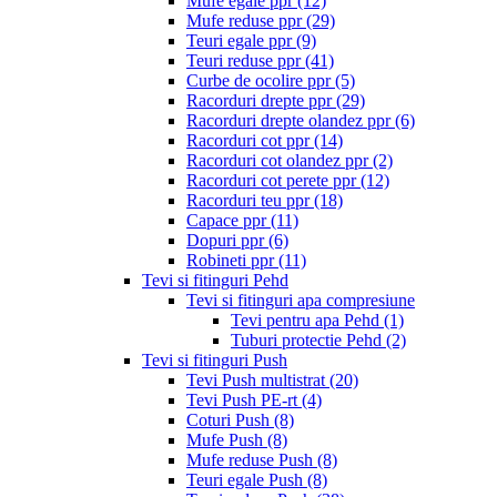
Mufe egale ppr
(12)
Mufe reduse ppr
(29)
Teuri egale ppr
(9)
Teuri reduse ppr
(41)
Curbe de ocolire ppr
(5)
Racorduri drepte ppr
(29)
Racorduri drepte olandez ppr
(6)
Racorduri cot ppr
(14)
Racorduri cot olandez ppr
(2)
Racorduri cot perete ppr
(12)
Racorduri teu ppr
(18)
Capace ppr
(11)
Dopuri ppr
(6)
Robineti ppr
(11)
Tevi si fitinguri Pehd
Tevi si fitinguri apa compresiune
Tevi pentru apa Pehd
(1)
Tuburi protectie Pehd
(2)
Tevi si fitinguri Push
Tevi Push multistrat
(20)
Tevi Push PE-rt
(4)
Coturi Push
(8)
Mufe Push
(8)
Mufe reduse Push
(8)
Teuri egale Push
(8)