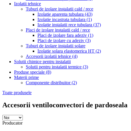
Izolatii tehnice
Tuburi de izolare instalatii cald / rece
Izolatie aparenta tubulara
(43)
Izolatie incastrata tubulara
(1)
Izolatie instalatii rece tubulara
(37)
Placi de izolare instalatii cald / rece
Placi de izolare fara adeziv
(1)
Placi de izolare cu adeziv
(3)
Tuburi de izolare instalatii solare
Izolatie solara elastomerica HT
(2)
Accesorii izolatii tehnice
(4)
Solutii chimice pentru instalatii
Solutii pentru instalatii termice
(3)
Produse speciale
(8)
Materii prime
Componente distribuitor
(2)
Toate produsele
Accesorii ventiloconvectori de pardoseala
Producator