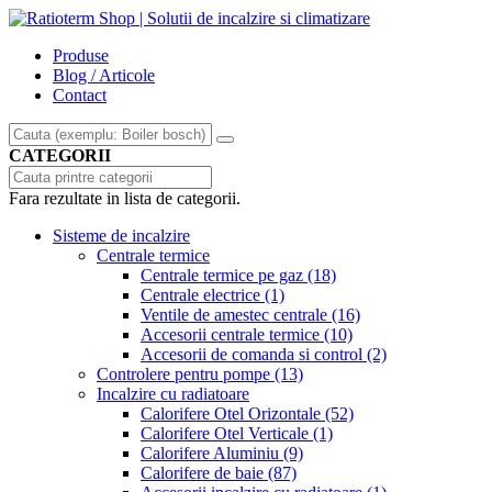
Produse
Blog / Articole
Contact
CATEGORII
Fara rezultate in lista de categorii.
Sisteme de incalzire
Centrale termice
Centrale termice pe gaz
(18)
Centrale electrice
(1)
Ventile de amestec centrale
(16)
Accesorii centrale termice
(10)
Accesorii de comanda si control
(2)
Controlere pentru pompe
(13)
Incalzire cu radiatoare
Calorifere Otel Orizontale
(52)
Calorifere Otel Verticale
(1)
Calorifere Aluminiu
(9)
Calorifere de baie
(87)