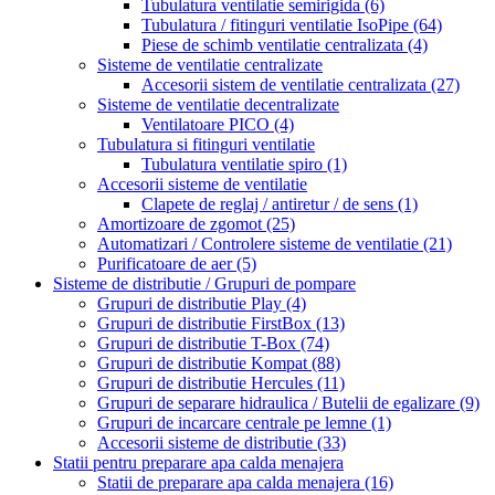
Tubulatura ventilatie semirigida
(6)
Tubulatura / fitinguri ventilatie IsoPipe
(64)
Piese de schimb ventilatie centralizata
(4)
Sisteme de ventilatie centralizate
Accesorii sistem de ventilatie centralizata
(27)
Sisteme de ventilatie decentralizate
Ventilatoare PICO
(4)
Tubulatura si fitinguri ventilatie
Tubulatura ventilatie spiro
(1)
Accesorii sisteme de ventilatie
Clapete de reglaj / antiretur / de sens
(1)
Amortizoare de zgomot
(25)
Automatizari / Controlere sisteme de ventilatie
(21)
Purificatoare de aer
(5)
Sisteme de distributie / Grupuri de pompare
Grupuri de distributie Play
(4)
Grupuri de distributie FirstBox
(13)
Grupuri de distributie T-Box
(74)
Grupuri de distributie Kompat
(88)
Grupuri de distributie Hercules
(11)
Grupuri de separare hidraulica / Butelii de egalizare
(9)
Grupuri de incarcare centrale pe lemne
(1)
Accesorii sisteme de distributie
(33)
Statii pentru preparare apa calda menajera
Statii de preparare apa calda menajera
(16)