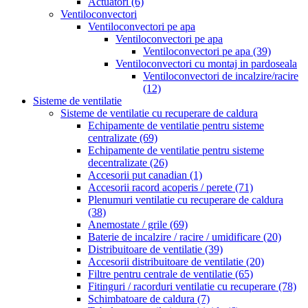
Actuatori
(6)
Ventiloconvectori
Ventiloconvectori pe apa
Ventiloconvectori pe apa
Ventiloconvectori pe apa
(39)
Ventiloconvectori cu montaj in pardoseala
Ventiloconvectori de incalzire/racire
(12)
Sisteme de ventilatie
Sisteme de ventilatie cu recuperare de caldura
Echipamente de ventilatie pentru sisteme
centralizate
(69)
Echipamente de ventilatie pentru sisteme
decentralizate
(26)
Accesorii put canadian
(1)
Accesorii racord acoperis / perete
(71)
Plenumuri ventilatie cu recuperare de caldura
(38)
Anemostate / grile
(69)
Baterie de incalzire / racire / umidificare
(20)
Distribuitoare de ventilatie
(39)
Accesorii distribuitoare de ventilatie
(20)
Filtre pentru centrale de ventilatie
(65)
Fitinguri / racorduri ventilatie cu recuperare
(78)
Schimbatoare de caldura
(7)