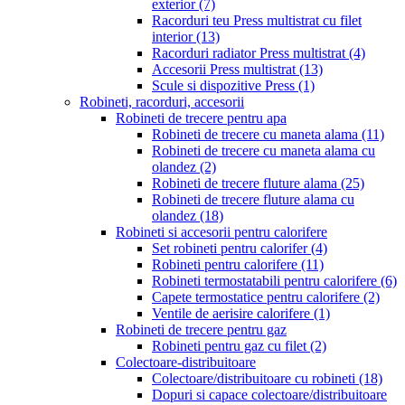
exterior
(7)
Racorduri teu Press multistrat cu filet
interior
(13)
Racorduri radiator Press multistrat
(4)
Accesorii Press multistrat
(13)
Scule si dispozitive Press
(1)
Robineti, racorduri, accesorii
Robineti de trecere pentru apa
Robineti de trecere cu maneta alama
(11)
Robineti de trecere cu maneta alama cu
olandez
(2)
Robineti de trecere fluture alama
(25)
Robineti de trecere fluture alama cu
olandez
(18)
Robineti si accesorii pentru calorifere
Set robineti pentru calorifer
(4)
Robineti pentru calorifere
(11)
Robineti termostatabili pentru calorifere
(6)
Capete termostatice pentru calorifere
(2)
Ventile de aerisire calorifere
(1)
Robineti de trecere pentru gaz
Robineti pentru gaz cu filet
(2)
Colectoare-distribuitoare
Colectoare/distribuitoare cu robineti
(18)
Dopuri si capace colectoare/distribuitoare