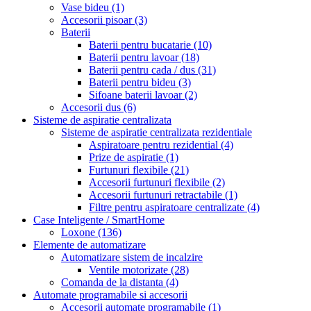
Vase bideu
(1)
Accesorii pisoar
(3)
Baterii
Baterii pentru bucatarie
(10)
Baterii pentru lavoar
(18)
Baterii pentru cada / dus
(31)
Baterii pentru bideu
(3)
Sifoane baterii lavoar
(2)
Accesorii dus
(6)
Sisteme de aspiratie centralizata
Sisteme de aspiratie centralizata rezidentiale
Aspiratoare pentru rezidential
(4)
Prize de aspiratie
(1)
Furtunuri flexibile
(21)
Accesorii furtunuri flexibile
(2)
Accesorii furtunuri retractabile
(1)
Filtre pentru aspiratoare centralizate
(4)
Case Inteligente / SmartHome
Loxone
(136)
Elemente de automatizare
Automatizare sistem de incalzire
Ventile motorizate
(28)
Comanda de la distanta
(4)
Automate programabile si accesorii
Accesorii automate programabile
(1)