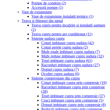
Pompe de condens
(2)
Accesorii pompe
(1)
Vase de expansiune
Vase de expansiune instalatii termice
(1)
Teava si fitinguri din metal
Teava cupru pentru incalzire si instalatii sanitare
(2)
Teava cupru pentru aer conditionat
(11)
Sisteme sudura cupru
Coturi imbinare cupru sudura
(42)
Coturi perete cupru sudura
(2)
Mufe egale imbinare cupru sudura
(7)
Mufe reduse imbinare cupru sudura
(32)
Teuri imbinare cupru sudura
(61)
Racorduri imbinare cupru sudura
(27)
Dopuri cupru sudura
(7)
Ocolire cupru sudura
(6)
Sisteme compresiune din cupru
Coturi imbinare cupru prin compresie
(19)
Racorduri imbinare cupru prin compresie
(28)
Teuri imbinare cupru prin compresie
(37)
Cruci imbinare cupru prin compresie
(5)
Dopuri imbinare cupru prin compresie
(8)
Reductii imbinare cupru prin compresie