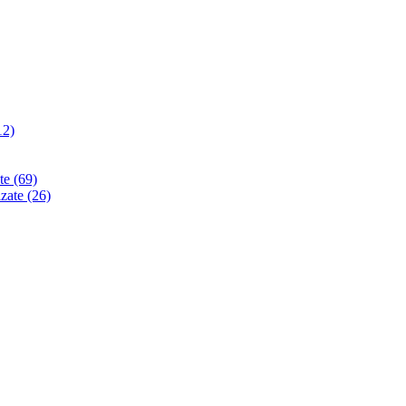
12)
ate
(69)
izate
(26)