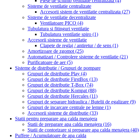
Piese de schimb ventilatie centralizata
(4)
Sisteme de ventilatie centralizate
Accesorii sistem de ventilatie centralizata
(27)
Sisteme de ventilatie decentralizate
Ventilatoare PICO
(4)
Tubulatura si fitinguri ventilatie
Tubulatura ventilatie spiro
(1)
Accesorii sisteme de ventilatie
Clapete de reglaj / antiretur / de sens
(1)
Amortizoare de zgomot
(25)
Automatizari / Controlere sisteme de ventilatie
(21)
Purificatoare de aer
(5)
Sisteme de distributie / Grupuri de pompare
Grupuri de distributie Play
(4)
Grupuri de distributie FirstBox
(13)
Grupuri de distributie T-Box
(74)
Grupuri de distributie Kompat
(88)
Grupuri de distributie Hercules
(11)
Grupuri de separare hidraulica / Butelii de egalizare
(9)
Grupuri de incarcare centrale pe lemne
(1)
Accesorii sisteme de distributie
(33)
Statii pentru preparare apa calda menajera
Statii de preparare apa calda menajera
(16)
Statii de contorizare si preparare apa calda menajera
(40)
Puffere / Acumulatoare de apa calda