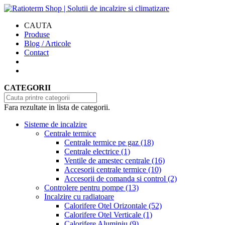
CAUTA
Produse
Blog / Articole
Contact
CATEGORII
Fara rezultate in lista de categorii.
Sisteme de incalzire
Centrale termice
Centrale termice pe gaz
(18)
Centrale electrice
(1)
Ventile de amestec centrale
(16)
Accesorii centrale termice
(10)
Accesorii de comanda si control
(2)
Controlere pentru pompe
(13)
Incalzire cu radiatoare
Calorifere Otel Orizontale
(52)
Calorifere Otel Verticale
(1)
Calorifere Aluminiu
(9)