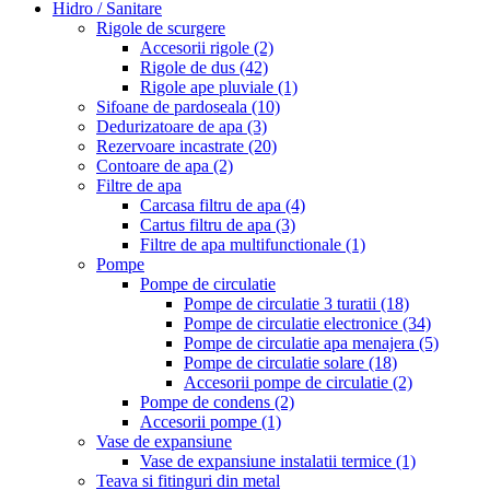
Hidro / Sanitare
Rigole de scurgere
Accesorii rigole
(2)
Rigole de dus
(42)
Rigole ape pluviale
(1)
Sifoane de pardoseala
(10)
Dedurizatoare de apa
(3)
Rezervoare incastrate
(20)
Contoare de apa
(2)
Filtre de apa
Carcasa filtru de apa
(4)
Cartus filtru de apa
(3)
Filtre de apa multifunctionale
(1)
Pompe
Pompe de circulatie
Pompe de circulatie 3 turatii
(18)
Pompe de circulatie electronice
(34)
Pompe de circulatie apa menajera
(5)
Pompe de circulatie solare
(18)
Accesorii pompe de circulatie
(2)
Pompe de condens
(2)
Accesorii pompe
(1)
Vase de expansiune
Vase de expansiune instalatii termice
(1)
Teava si fitinguri din metal