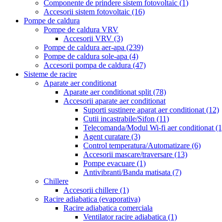
Componente de prindere sistem fotovoltaic
(1)
Accesorii sistem fotovoltaic
(16)
Pompe de caldura
Pompe de caldura VRV
Accesorii VRV
(3)
Pompe de caldura aer-apa
(239)
Pompe de caldura sole-apa
(4)
Accesorii pompa de caldura
(47)
Sisteme de racire
Aparate aer conditionat
Aparate aer conditionat split
(78)
Accesorii aparate aer conditionat
Suporti sustinere aparat aer conditionat
(12)
Cutii incastrabile/Sifon
(11)
Telecomanda/Modul Wi-fi aer conditionat
(1
Agent curatare
(3)
Control temperatura/Automatizare
(6)
Accesorii mascare/traversare
(13)
Pompe evacuare
(1)
Antivibranti/Banda matisata
(7)
Chillere
Accesorii chillere
(1)
Racire adiabatica (evaporativa)
Racire adiabatica comerciala
Ventilator racire adiabatica
(1)