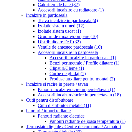
Calorifere de baie
(87)
Accesorii incalzire cu radiatoare
(1)
Incalzire in pardoseala
Teava incalzire in pardoseala
(4)
Izolatie sistem umed
(12)
Izolatie sistem uscat
(1)
Grupuri de mixare/pompare
(10)
Distribuitoare D/T
(32)
Ventile de amestec pardoseala
(10)
Accesorii incalzire in pardoseala
Accesorii incalzire in pardoseala
(1)
Benzi perimetrale / Profile dilatare
(1)
Clipsuri/Cleme
(1)
Curbe de ghidaj
(1)
Produse auxiliare pentru montaj
(2)
Incalzire si racire in perete / tavan
Panouri incalzire/racire in perete/tavan
(1)
Accesorii incalzire/racire in perete/tavan
(18)
Cutii pentru distribuitoare
Cutii distribuitor metalic
(11)
Panouri / tuburi radiante
Panouri radiante electrice
Panouri radiante de joasa temperatura
(1)
Termostate digitale / Centre de comanda / Actuatori
Termostate digitale
(89)