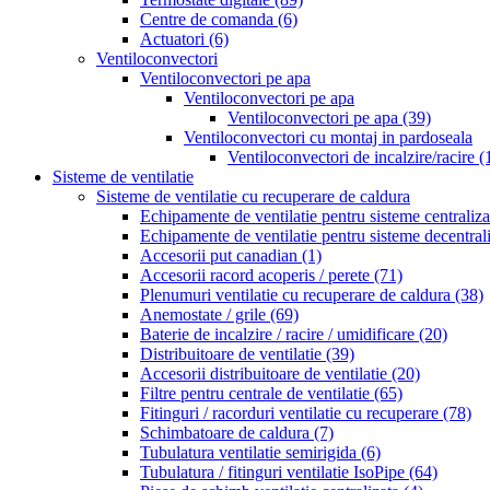
Centre de comanda
(6)
Actuatori
(6)
Ventiloconvectori
Ventiloconvectori pe apa
Ventiloconvectori pe apa
Ventiloconvectori pe apa
(39)
Ventiloconvectori cu montaj in pardoseala
Ventiloconvectori de incalzire/racire
(
Sisteme de ventilatie
Sisteme de ventilatie cu recuperare de caldura
Echipamente de ventilatie pentru sisteme centraliz
Echipamente de ventilatie pentru sisteme decentral
Accesorii put canadian
(1)
Accesorii racord acoperis / perete
(71)
Plenumuri ventilatie cu recuperare de caldura
(38)
Anemostate / grile
(69)
Baterie de incalzire / racire / umidificare
(20)
Distribuitoare de ventilatie
(39)
Accesorii distribuitoare de ventilatie
(20)
Filtre pentru centrale de ventilatie
(65)
Fitinguri / racorduri ventilatie cu recuperare
(78)
Schimbatoare de caldura
(7)
Tubulatura ventilatie semirigida
(6)
Tubulatura / fitinguri ventilatie IsoPipe
(64)