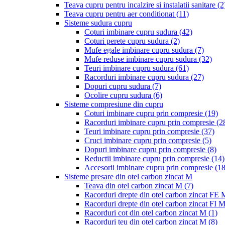
Teava cupru pentru incalzire si instalatii sanitare
(2
Teava cupru pentru aer conditionat
(11)
Sisteme sudura cupru
Coturi imbinare cupru sudura
(42)
Coturi perete cupru sudura
(2)
Mufe egale imbinare cupru sudura
(7)
Mufe reduse imbinare cupru sudura
(32)
Teuri imbinare cupru sudura
(61)
Racorduri imbinare cupru sudura
(27)
Dopuri cupru sudura
(7)
Ocolire cupru sudura
(6)
Sisteme compresiune din cupru
Coturi imbinare cupru prin compresie
(19)
Racorduri imbinare cupru prin compresie
(2
Teuri imbinare cupru prin compresie
(37)
Cruci imbinare cupru prin compresie
(5)
Dopuri imbinare cupru prin compresie
(8)
Reductii imbinare cupru prin compresie
(14)
Accesorii imbinare cupru prin compresie
(18
Sisteme presare din otel carbon zincat M
Teava din otel carbon zincat M
(7)
Racorduri drepte din otel carbon zincat FE
Racorduri drepte din otel carbon zincat FI 
Racorduri cot din otel carbon zincat M
(1)
Racorduri teu din otel carbon zincat M
(8)