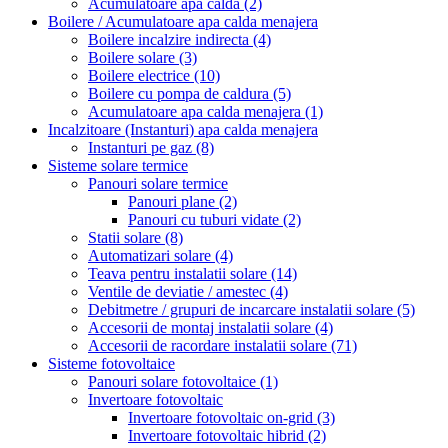
Acumulatoare apa calda
(2)
Boilere / Acumulatoare apa calda menajera
Boilere incalzire indirecta
(4)
Boilere solare
(3)
Boilere electrice
(10)
Boilere cu pompa de caldura
(5)
Acumulatoare apa calda menajera
(1)
Incalzitoare (Instanturi) apa calda menajera
Instanturi pe gaz
(8)
Sisteme solare termice
Panouri solare termice
Panouri plane
(2)
Panouri cu tuburi vidate
(2)
Statii solare
(8)
Automatizari solare
(4)
Teava pentru instalatii solare
(14)
Ventile de deviatie / amestec
(4)
Debitmetre / grupuri de incarcare instalatii solare
(5)
Accesorii de montaj instalatii solare
(4)
Accesorii de racordare instalatii solare
(71)
Sisteme fotovoltaice
Panouri solare fotovoltaice
(1)
Invertoare fotovoltaic
Invertoare fotovoltaic on-grid
(3)
Invertoare fotovoltaic hibrid
(2)