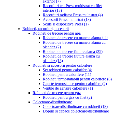
exterior
(7)
Racorduri teu Press multistrat cu filet
interior
(13)
Racorduri radiator Press multistrat
(4)
Accesorii Press multistrat
(13)
Scule si dispozitive Press
(1)
Robineti, racorduri, accesorii
Robineti de trecere pentru apa
Robineti de trecere cu maneta alama
(11)
Robineti de trecere cu maneta alama cu
olandez
(2)
Robineti de trecere fluture alama
(25)
Robineti de trecere fluture alama cu
olandez
(18)
Robineti si accesorii pentru calorifere
Set robineti pentru calorifer
(4)
Robineti pentru calorifere
(11)
Robineti termostatabili pentru calorifere
(6)
Capete termostatice pentru calorifere
(2)
Ventile de aerisire calorifere
(1)
Robineti de trecere pentru gaz
Robineti pentru gaz cu filet
(2)
Colectoare-distribuitoare
Colectoare/distribuitoare cu robineti
(18)
Dopuri si capace colectoare/distribuitoare