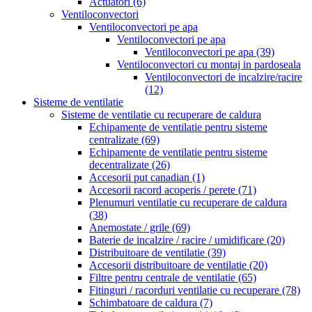
Actuatori
(6)
Ventiloconvectori
Ventiloconvectori pe apa
Ventiloconvectori pe apa
Ventiloconvectori pe apa
(39)
Ventiloconvectori cu montaj in pardoseala
Ventiloconvectori de incalzire/racire
(12)
Sisteme de ventilatie
Sisteme de ventilatie cu recuperare de caldura
Echipamente de ventilatie pentru sisteme
centralizate
(69)
Echipamente de ventilatie pentru sisteme
decentralizate
(26)
Accesorii put canadian
(1)
Accesorii racord acoperis / perete
(71)
Plenumuri ventilatie cu recuperare de caldura
(38)
Anemostate / grile
(69)
Baterie de incalzire / racire / umidificare
(20)
Distribuitoare de ventilatie
(39)
Accesorii distribuitoare de ventilatie
(20)
Filtre pentru centrale de ventilatie
(65)
Fitinguri / racorduri ventilatie cu recuperare
(78)
Schimbatoare de caldura
(7)