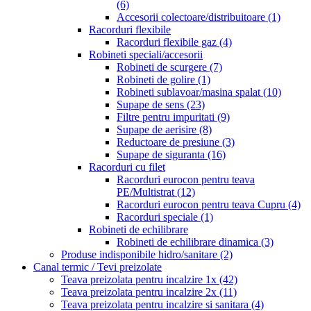
(6)
Accesorii colectoare/distribuitoare
(1)
Racorduri flexibile
Racorduri flexibile gaz
(4)
Robineti speciali/accesorii
Robineti de scurgere
(7)
Robineti de golire
(1)
Robineti sublavoar/masina spalat
(10)
Supape de sens
(23)
Filtre pentru impuritati
(9)
Supape de aerisire
(8)
Reductoare de presiune
(3)
Supape de siguranta
(16)
Racorduri cu filet
Racorduri eurocon pentru teava
PE/Multistrat
(12)
Racorduri eurocon pentru teava Cupru
(4)
Racorduri speciale
(1)
Robineti de echilibrare
Robineti de echilibrare dinamica
(3)
Produse indisponibile hidro/sanitare
(2)
Canal termic / Tevi preizolate
Teava preizolata pentru incalzire 1x
(42)
Teava preizolata pentru incalzire 2x
(11)
Teava preizolata pentru incalzire si sanitara
(4)