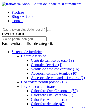
Produse
Blog / Articole
Contact
CATEGORII
Fara rezultate in lista de categorii.
Sisteme de incalzire
Centrale termice
Centrale termice pe gaz
(18)
Centrale electrice
(1)
Ventile de amestec centrale
(16)
Accesorii centrale termice
(10)
Accesorii de comanda si control
(2)
Controlere pentru pompe
(13)
Incalzire cu radiatoare
Calorifere Otel Orizontale
(52)
Calorifere Otel Verticale
(1)
Calorifere Aluminiu
(9)
Calorifere de baie
(87)