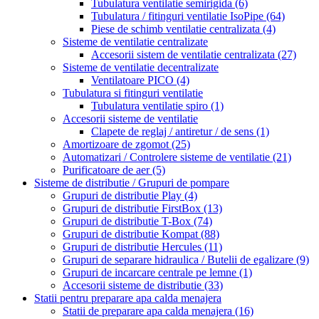
Tubulatura ventilatie semirigida
(6)
Tubulatura / fitinguri ventilatie IsoPipe
(64)
Piese de schimb ventilatie centralizata
(4)
Sisteme de ventilatie centralizate
Accesorii sistem de ventilatie centralizata
(27)
Sisteme de ventilatie decentralizate
Ventilatoare PICO
(4)
Tubulatura si fitinguri ventilatie
Tubulatura ventilatie spiro
(1)
Accesorii sisteme de ventilatie
Clapete de reglaj / antiretur / de sens
(1)
Amortizoare de zgomot
(25)
Automatizari / Controlere sisteme de ventilatie
(21)
Purificatoare de aer
(5)
Sisteme de distributie / Grupuri de pompare
Grupuri de distributie Play
(4)
Grupuri de distributie FirstBox
(13)
Grupuri de distributie T-Box
(74)
Grupuri de distributie Kompat
(88)
Grupuri de distributie Hercules
(11)
Grupuri de separare hidraulica / Butelii de egalizare
(9)
Grupuri de incarcare centrale pe lemne
(1)
Accesorii sisteme de distributie
(33)
Statii pentru preparare apa calda menajera
Statii de preparare apa calda menajera
(16)