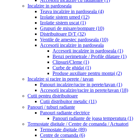
Accesorii incalzire cu radiatoare
(1)
Incalzire in pardoseala
Teava incalzire in pardoseala
(4)
Izolatie sistem umed
(12)
Izolatie sistem uscat
(1)
Grupuri de mixare/pompare
(10)
Distribuitoare D/T
(32)
Ventile de amestec pardoseala
(10)
Accesorii incalzire in pardoseala
Accesorii incalzire in pardoseala
(1)
Benzi perimetrale / Profile dilatare
(1)
Clipsuri/Cleme
(1)
Curbe de ghidaj
(1)
Produse auxiliare pentru montaj
(2)
Incalzire si racire in perete / tavan
Panouri incalzire/racire in perete/tavan
(1)
Accesorii incalzire/racire in perete/tavan
(18)
Cutii pentru distribuitoare
Cutii distribuitor metalic
(11)
Panouri / tuburi radiante
Panouri radiante electrice
Panouri radiante de joasa temperatura
(1)
Termostate digitale / Centre de comanda / Actuatori
Termostate digitale
(89)
Centre de comanda
(6)