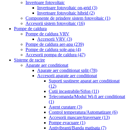
Invertoare fotovoltaic
Invertoare fotovoltaic on-grid
(3)
Invertoare fotovoltaic hibrid
(2)
Componente de prindere sistem fotovoltaic
(1)
Accesorii sistem fotovoltaic
(16)
Pompe de caldura
Pompe de caldura VRV
Accesorii VRV
(3)
Pompe de caldura aer-apa
(239)
Pompe de caldura sole-apa
(4)
Accesorii pompa de caldura
(47)
Sisteme de racire
Aparate aer conditionat
Aparate aer conditionat split
(78)
Accesorii aparate aer conditionat
Suporti sustinere aparat aer conditionat
(12)
Cutii incastrabile/Sifon
(11)
Telecomanda/Modul Wi-fi aer conditionat
(1)
Agent curatare
(3)
Control temperatura/Automatizare
(6)
Accesorii mascare/traversare
(13)
Pompe evacuare
(1)
Antivibranti/Banda matisata
(7)