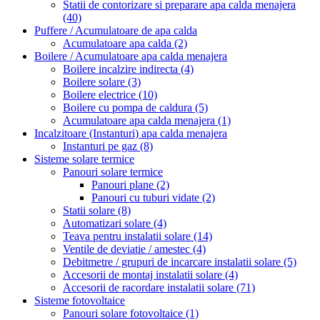
Statii de contorizare si preparare apa calda menajera
(40)
Puffere / Acumulatoare de apa calda
Acumulatoare apa calda
(2)
Boilere / Acumulatoare apa calda menajera
Boilere incalzire indirecta
(4)
Boilere solare
(3)
Boilere electrice
(10)
Boilere cu pompa de caldura
(5)
Acumulatoare apa calda menajera
(1)
Incalzitoare (Instanturi) apa calda menajera
Instanturi pe gaz
(8)
Sisteme solare termice
Panouri solare termice
Panouri plane
(2)
Panouri cu tuburi vidate
(2)
Statii solare
(8)
Automatizari solare
(4)
Teava pentru instalatii solare
(14)
Ventile de deviatie / amestec
(4)
Debitmetre / grupuri de incarcare instalatii solare
(5)
Accesorii de montaj instalatii solare
(4)
Accesorii de racordare instalatii solare
(71)
Sisteme fotovoltaice
Panouri solare fotovoltaice
(1)