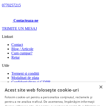
0770257215
Contacteaza-ne
TRIMITE UN MESAJ
Linkuri
Contact
Blog / Articole
Cum cumpar?
Retur
Utile
Termeni si conditii
Modalitati de plata
Confidentialitate si GDPR
×
Garantii
Acest site web folosește cookie-uri
ANPC
-
SOL
-
SAL
Folosim cookie-uri pentru a personaliza conținutul, reclamele și
Social media
pentru a ne analiza traficul. De asemenea, împărtășim informații