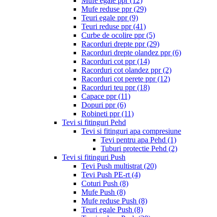
Mufe egale ppr
(12)
Mufe reduse ppr
(29)
Teuri egale ppr
(9)
Teuri reduse ppr
(41)
Curbe de ocolire ppr
(5)
Racorduri drepte ppr
(29)
Racorduri drepte olandez ppr
(6)
Racorduri cot ppr
(14)
Racorduri cot olandez ppr
(2)
Racorduri cot perete ppr
(12)
Racorduri teu ppr
(18)
Capace ppr
(11)
Dopuri ppr
(6)
Robineti ppr
(11)
Tevi si fitinguri Pehd
Tevi si fitinguri apa compresiune
Tevi pentru apa Pehd
(1)
Tuburi protectie Pehd
(2)
Tevi si fitinguri Push
Tevi Push multistrat
(20)
Tevi Push PE-rt
(4)
Coturi Push
(8)
Mufe Push
(8)
Mufe reduse Push
(8)
Teuri egale Push
(8)