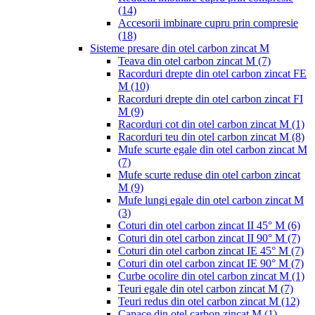
(14)
Accesorii imbinare cupru prin compresie
(18)
Sisteme presare din otel carbon zincat M
Teava din otel carbon zincat M
(7)
Racorduri drepte din otel carbon zincat FE
M
(10)
Racorduri drepte din otel carbon zincat FI
M
(9)
Racorduri cot din otel carbon zincat M
(1)
Racorduri teu din otel carbon zincat M
(8)
Mufe scurte egale din otel carbon zincat M
(7)
Mufe scurte reduse din otel carbon zincat
M
(9)
Mufe lungi egale din otel carbon zincat M
(3)
Coturi din otel carbon zincat II 45° M
(6)
Coturi din otel carbon zincat II 90° M
(7)
Coturi din otel carbon zincat IE 45° M
(7)
Coturi din otel carbon zincat IE 90° M
(7)
Curbe ocolire din otel carbon zincat M
(1)
Teuri egale din otel carbon zincat M
(7)
Teuri redus din otel carbon zincat M
(12)
Capace din otel carbon zincat M
(1)