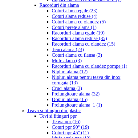
Racorduri din alama
Coturi alama egale
(23)
Coturi alama reduse
(4)
Coturi alama cu olandez
(5)
Coturi perete alama
(1)
Racorduri alama egale
(19)
Racorduri alama reduse
(35)
Racorduri alama cu olandez
(15)
Teuri alama
(23)
Coturi alama cu flansa
(3)
Mufe alama
(3)
Racorduri alama cu olandez pompe
(1)
Nipluri alama
(12)
Nipluri alama pentru teava din inox
corugata
(13)
Cruci alama
(3)
Prelungitoare alama
(32)
Dopuri alama
(15)
Prelungitoare alama_1
(1)
Teava si fitinguri din plastic
Tevi si fitinguri ppr
Teava ppr
(16)
Coturi ppr 90°
(19)
Coturi ppr 45°
(11)