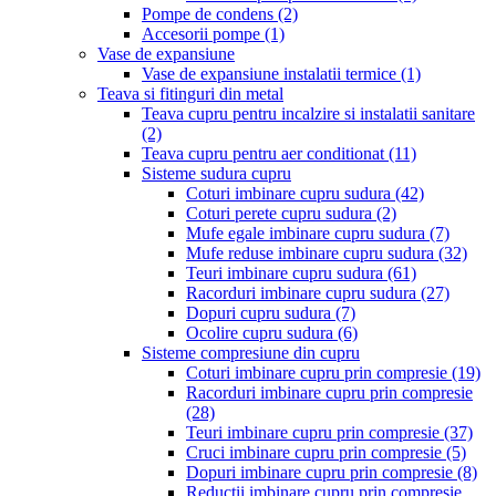
Pompe de condens
(2)
Accesorii pompe
(1)
Vase de expansiune
Vase de expansiune instalatii termice
(1)
Teava si fitinguri din metal
Teava cupru pentru incalzire si instalatii sanitare
(2)
Teava cupru pentru aer conditionat
(11)
Sisteme sudura cupru
Coturi imbinare cupru sudura
(42)
Coturi perete cupru sudura
(2)
Mufe egale imbinare cupru sudura
(7)
Mufe reduse imbinare cupru sudura
(32)
Teuri imbinare cupru sudura
(61)
Racorduri imbinare cupru sudura
(27)
Dopuri cupru sudura
(7)
Ocolire cupru sudura
(6)
Sisteme compresiune din cupru
Coturi imbinare cupru prin compresie
(19)
Racorduri imbinare cupru prin compresie
(28)
Teuri imbinare cupru prin compresie
(37)
Cruci imbinare cupru prin compresie
(5)
Dopuri imbinare cupru prin compresie
(8)
Reductii imbinare cupru prin compresie