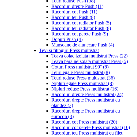
Teuri reduse Push
(38)
Racorduri drepte Push
(11)
Racorduri cot Push
(11)
Racorduri teu Push
(8)
Racorduri cot radiator Push
(5)
Racorduri teu radiator Push
(8)
Racorduri cot perete Push
(9)
Dopuri Push
(4)
Mansoane de alunecare Push
(4)
Tevi si fitinguri Press multistrat
Teava colac izolata multistrat Press
(22)
Teava bara neizolata multistrat Press
(5)
Coturi Press multistrat 90°
(8)
Teuri egale Press multistrat
(8)
Teuri reduse Press multistrat
(36)
Nipluri egale Press multistrat
(8)
Nipluri reduse Press multistrat
(16)
Racorduri drepte Press multistrat
(24)
Racorduri drepte Press multistrat cu
olandez
(3)
Racorduri drepte Press multistrat cu
eurocon
(3)
Racorduri cot Press multistrat
(20)
Racorduri cot perete Press multistrat
(16)
Racorduri teu Press multistrat cu filet