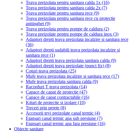
Teava preizolata pentru sanitara calda 1x
(16)
Teava preizolata pentru sanitara calda 2x
(7)
Teava preizolate pentru sanitara rece
(9)
Teava preizolata pentru sanitara rece cu protectie
antiinghet
(9)
Teava preizolata pentru pompe de caldura
(2)
Teava preizolate pentru pompe de caldura inox
(3)
Adaptori drepti teava preizolata incalzire si sanitara rece
(36)
Adaptori drepti sudabili teava preizolata incalzire si
sanitara rece
(1)
Adaptori drepti teava preizolata sanitara calda
(9)
Adaptori drepti teava preizolate (punct fix)
(8)
Coturi teava preizolata
(25)
Mufe teava preizolata incalzire si sanitara rece
(17)
Mufe teava preizolata sanitara calda
(9)
Racorduri T teava preizolata
(14)
Capace de capat de protectie
(47)
Capace de capat contractabile
(16)
Kituri de protectie si izolare
(10)
Treceri prin perete
(8)
Accesorii tevi preizolate canal termic
(4)
Etansari canal termic apa sub presiune
(7)
Etansari canal termic apa fara presiune
(16)
Obiecte sanitare