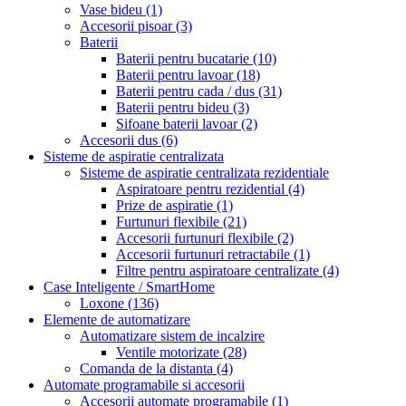
Vase bideu
(1)
Accesorii pisoar
(3)
Baterii
Baterii pentru bucatarie
(10)
Baterii pentru lavoar
(18)
Baterii pentru cada / dus
(31)
Baterii pentru bideu
(3)
Sifoane baterii lavoar
(2)
Accesorii dus
(6)
Sisteme de aspiratie centralizata
Sisteme de aspiratie centralizata rezidentiale
Aspiratoare pentru rezidential
(4)
Prize de aspiratie
(1)
Furtunuri flexibile
(21)
Accesorii furtunuri flexibile
(2)
Accesorii furtunuri retractabile
(1)
Filtre pentru aspiratoare centralizate
(4)
Case Inteligente / SmartHome
Loxone
(136)
Elemente de automatizare
Automatizare sistem de incalzire
Ventile motorizate
(28)
Comanda de la distanta
(4)
Automate programabile si accesorii
Accesorii automate programabile
(1)