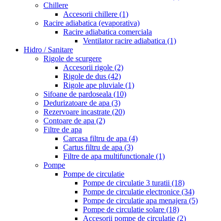
Chillere
Accesorii chillere
(1)
Racire adiabatica (evaporativa)
Racire adiabatica comerciala
Ventilator racire adiabatica
(1)
Hidro / Sanitare
Rigole de scurgere
Accesorii rigole
(2)
Rigole de dus
(42)
Rigole ape pluviale
(1)
Sifoane de pardoseala
(10)
Dedurizatoare de apa
(3)
Rezervoare incastrate
(20)
Contoare de apa
(2)
Filtre de apa
Carcasa filtru de apa
(4)
Cartus filtru de apa
(3)
Filtre de apa multifunctionale
(1)
Pompe
Pompe de circulatie
Pompe de circulatie 3 turatii
(18)
Pompe de circulatie electronice
(34)
Pompe de circulatie apa menajera
(5)
Pompe de circulatie solare
(18)
Accesorii pompe de circulatie
(2)