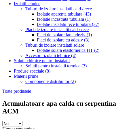
Izolatii tehnice
Tuburi de izolare instalatii cald / rece
Izolatie aparenta tubulara
(43)
Izolatie incastrata tubulara
(1)
Izolatie instalatii rece tubulara
(37)
Placi de izolare instalatii cald / rece
Placi de izolare fara adeziv
(1)
Placi de izolare cu adeziv
(3)
Tuburi de izolare instalatii solare
Izolatie solara elastomerica HT
(2)
Accesorii izolatii tehnice
(4)
Solutii chimice pentru instalatii
Solutii pentru instalatii termice
(3)
Produse speciale
(8)
Materii prime
Componente distribuitor
(2)
Toate produsele
Acumulatoare apa calda cu serpentina
ACM
Numar serpentine