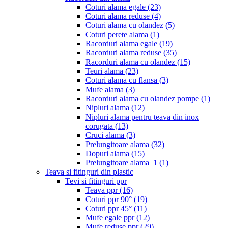
Coturi alama egale
(23)
Coturi alama reduse
(4)
Coturi alama cu olandez
(5)
Coturi perete alama
(1)
Racorduri alama egale
(19)
Racorduri alama reduse
(35)
Racorduri alama cu olandez
(15)
Teuri alama
(23)
Coturi alama cu flansa
(3)
Mufe alama
(3)
Racorduri alama cu olandez pompe
(1)
Nipluri alama
(12)
Nipluri alama pentru teava din inox
corugata
(13)
Cruci alama
(3)
Prelungitoare alama
(32)
Dopuri alama
(15)
Prelungitoare alama_1
(1)
Teava si fitinguri din plastic
Tevi si fitinguri ppr
Teava ppr
(16)
Coturi ppr 90°
(19)
Coturi ppr 45°
(11)
Mufe egale ppr
(12)
Mufe reduse ppr
(29)