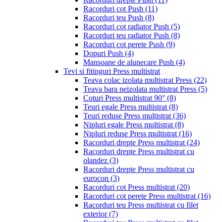
Racorduri cot Push
(11)
Racorduri teu Push
(8)
Racorduri cot radiator Push
(5)
Racorduri teu radiator Push
(8)
Racorduri cot perete Push
(9)
Dopuri Push
(4)
Mansoane de alunecare Push
(4)
Tevi si fitinguri Press multistrat
Teava colac izolata multistrat Press
(22)
Teava bara neizolata multistrat Press
(5)
Coturi Press multistrat 90°
(8)
Teuri egale Press multistrat
(8)
Teuri reduse Press multistrat
(36)
Nipluri egale Press multistrat
(8)
Nipluri reduse Press multistrat
(16)
Racorduri drepte Press multistrat
(24)
Racorduri drepte Press multistrat cu
olandez
(3)
Racorduri drepte Press multistrat cu
eurocon
(3)
Racorduri cot Press multistrat
(20)
Racorduri cot perete Press multistrat
(16)
Racorduri teu Press multistrat cu filet
exterior
(7)