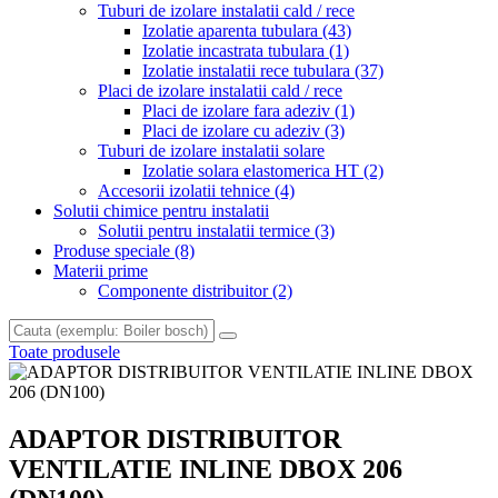
Tuburi de izolare instalatii cald / rece
Izolatie aparenta tubulara
(43)
Izolatie incastrata tubulara
(1)
Izolatie instalatii rece tubulara
(37)
Placi de izolare instalatii cald / rece
Placi de izolare fara adeziv
(1)
Placi de izolare cu adeziv
(3)
Tuburi de izolare instalatii solare
Izolatie solara elastomerica HT
(2)
Accesorii izolatii tehnice
(4)
Solutii chimice pentru instalatii
Solutii pentru instalatii termice
(3)
Produse speciale
(8)
Materii prime
Componente distribuitor
(2)
Toate produsele
ADAPTOR DISTRIBUITOR
VENTILATIE INLINE DBOX 206