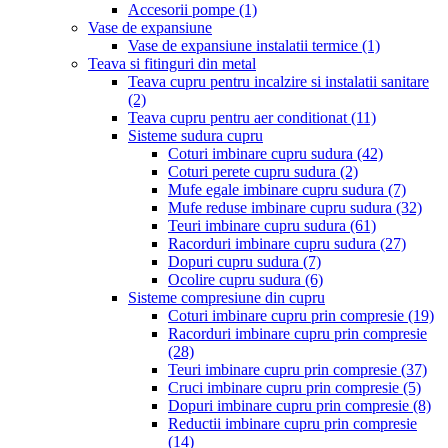
Accesorii pompe
(1)
Vase de expansiune
Vase de expansiune instalatii termice
(1)
Teava si fitinguri din metal
Teava cupru pentru incalzire si instalatii sanitare
(2)
Teava cupru pentru aer conditionat
(11)
Sisteme sudura cupru
Coturi imbinare cupru sudura
(42)
Coturi perete cupru sudura
(2)
Mufe egale imbinare cupru sudura
(7)
Mufe reduse imbinare cupru sudura
(32)
Teuri imbinare cupru sudura
(61)
Racorduri imbinare cupru sudura
(27)
Dopuri cupru sudura
(7)
Ocolire cupru sudura
(6)
Sisteme compresiune din cupru
Coturi imbinare cupru prin compresie
(19)
Racorduri imbinare cupru prin compresie
(28)
Teuri imbinare cupru prin compresie
(37)
Cruci imbinare cupru prin compresie
(5)
Dopuri imbinare cupru prin compresie
(8)
Reductii imbinare cupru prin compresie
(14)