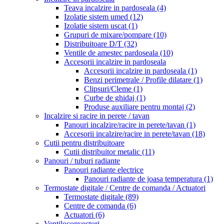
Teava incalzire in pardoseala
(4)
Izolatie sistem umed
(12)
Izolatie sistem uscat
(1)
Grupuri de mixare/pompare
(10)
Distribuitoare D/T
(32)
Ventile de amestec pardoseala
(10)
Accesorii incalzire in pardoseala
Accesorii incalzire in pardoseala
(1)
Benzi perimetrale / Profile dilatare
(1)
Clipsuri/Cleme
(1)
Curbe de ghidaj
(1)
Produse auxiliare pentru montaj
(2)
Incalzire si racire in perete / tavan
Panouri incalzire/racire in perete/tavan
(1)
Accesorii incalzire/racire in perete/tavan
(18)
Cutii pentru distribuitoare
Cutii distribuitor metalic
(11)
Panouri / tuburi radiante
Panouri radiante electrice
Panouri radiante de joasa temperatura
(1)
Termostate digitale / Centre de comanda / Actuatori
Termostate digitale
(89)
Centre de comanda
(6)
Actuatori
(6)
Ventiloconvectori