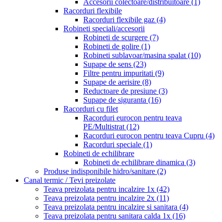
Accesorii colectoare/distribuitoare
(1)
Racorduri flexibile
Racorduri flexibile gaz
(4)
Robineti speciali/accesorii
Robineti de scurgere
(7)
Robineti de golire
(1)
Robineti sublavoar/masina spalat
(10)
Supape de sens
(23)
Filtre pentru impuritati
(9)
Supape de aerisire
(8)
Reductoare de presiune
(3)
Supape de siguranta
(16)
Racorduri cu filet
Racorduri eurocon pentru teava
PE/Multistrat
(12)
Racorduri eurocon pentru teava Cupru
(4)
Racorduri speciale
(1)
Robineti de echilibrare
Robineti de echilibrare dinamica
(3)
Produse indisponibile hidro/sanitare
(2)
Canal termic / Tevi preizolate
Teava preizolata pentru incalzire 1x
(42)
Teava preizolata pentru incalzire 2x
(11)
Teava preizolata pentru incalzire si sanitara
(4)
Teava preizolata pentru sanitara calda 1x
(16)