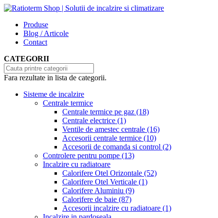
Produse
Blog / Articole
Contact
CATEGORII
Fara rezultate in lista de categorii.
Sisteme de incalzire
Centrale termice
Centrale termice pe gaz
(18)
Centrale electrice
(1)
Ventile de amestec centrale
(16)
Accesorii centrale termice
(10)
Accesorii de comanda si control
(2)
Controlere pentru pompe
(13)
Incalzire cu radiatoare
Calorifere Otel Orizontale
(52)
Calorifere Otel Verticale
(1)
Calorifere Aluminiu
(9)
Calorifere de baie
(87)
Accesorii incalzire cu radiatoare
(1)
Incalzire in pardoseala