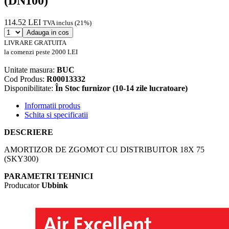
(DN100)
114.52 LEI
TVA inclus (21%)
Adauga in cos
LIVRARE GRATUITA
la comenzi peste 2000 LEI
Unitate masura:
BUC
Cod Produs:
R00013332
Disponibilitate:
În Stoc furnizor (10-14 zile lucratoare)
Informatii produs
Schita si specificatii
DESCRIERE
AMORTIZOR DE ZGOMOT CU DISTRIBUITOR 18X 75
(SKY300)
PARAMETRI TEHNICI
Producator
Ubbink