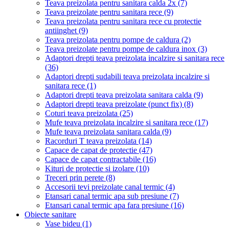
Teava preizolata pentru sanitara calda 2x
(7)
Teava preizolate pentru sanitara rece
(9)
Teava preizolata pentru sanitara rece cu protectie
antiinghet
(9)
Teava preizolata pentru pompe de caldura
(2)
Teava preizolate pentru pompe de caldura inox
(3)
Adaptori drepti teava preizolata incalzire si sanitara rece
(36)
Adaptori drepti sudabili teava preizolata incalzire si
sanitara rece
(1)
Adaptori drepti teava preizolata sanitara calda
(9)
Adaptori drepti teava preizolate (punct fix)
(8)
Coturi teava preizolata
(25)
Mufe teava preizolata incalzire si sanitara rece
(17)
Mufe teava preizolata sanitara calda
(9)
Racorduri T teava preizolata
(14)
Capace de capat de protectie
(47)
Capace de capat contractabile
(16)
Kituri de protectie si izolare
(10)
Treceri prin perete
(8)
Accesorii tevi preizolate canal termic
(4)
Etansari canal termic apa sub presiune
(7)
Etansari canal termic apa fara presiune
(16)
Obiecte sanitare
Vase bideu
(1)