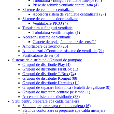
Tubulatura / fitinguri ventilatie IsoPipe
(64)
Piese de schimb ventilatie centralizata
(4)
Sisteme de ventilatie centralizate
Accesorii sistem de ventilatie centralizata
(27)
Sisteme de ventilatie decentralizate
Ventilatoare PICO
(4)
Tubulatura si fitinguri ventilatie
Tubulatura ventilatie spiro
(1)
Accesorii sisteme de ventilatie
Clapete de reglaj / antiretur / de sens
(1)
Amortizoare de zgomot
(25)
Automatizari / Controlere sisteme de ventilatie
(21)
Purificatoare de aer
(5)
Sisteme de distributie / Grupuri de pompare
Grupuri de distributie Play
(4)
Grupuri de distributie FirstBox
(13)
Grupuri de distributie T-Box
(74)
Grupuri de distributie Kompat
(88)
Grupuri de distributie Hercules
(11)
Grupuri de separare hidraulica / Butelii de egalizare
(9)
Grupuri de incarcare centrale pe lemne
(1)
Accesorii sisteme de distributie
(33)
Statii pentru preparare apa calda menajera
Statii de preparare apa calda menajera
(16)
Statii de contorizare si preparare apa calda menajera