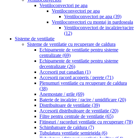
Ventiloconvectori pe apa
Ventiloconvectori pe apa
Ventiloconvectori pe apa
(39)
Ventiloconvectori cu montaj in pardoseala
Ventiloconvectori de incalzire/racire
(12)
Sisteme de ventilatie
Sisteme de ventilatie cu recuperare de caldura
Echipamente de ventilatie pentru sisteme
centralizate
(69)
Echipamente de ventilatie pentru sisteme
decentralizate
(26)
Accesorii put canadian
(1)
Accesorii racord acoperis / perete
(71)
Plenumuri ventilatie cu recuperare de caldura
(38)
Anemostate / grile
(69)
Baterie de incalzire / racire / umidificare
(20)
Distribuitoare de ventilatie
(39)
Accesorii distribuitoare de ventilatie
(20)
Filtre pentru centrale de ventilatie
(65)
Fitinguri / racorduri ventilatie cu recuperare
(78)
Schimbatoare de caldura
(7)
Tubulatura ventilatie semirigida
(6)