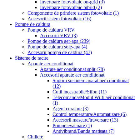
Invertoare fotovoltaic on-grid
(3)
Invertoare fotovoltaic hibrid
(2)
Componente de prindere sistem fotovoltaic
(1)
Accesorii sistem fotovoltaic
(16)
Pompe de caldura
Pompe de caldura VRV
Accesorii VRV
(3)
Pompe de caldura aer-apa
(239)
Pompe de caldura sole-apa
(4)
Accesorii pompa de caldura
(47)
Sisteme de racire
Aparate aer conditionat
Aparate aer conditionat split
(78)
Accesorii aparate aer conditionat
Suporti sustinere aparat aer conditionat
(12)
Cutii incastrabile/Sifon
(11)
Telecomanda/Modul Wi-fi aer conditionat
(1)
Agent curatare
(3)
Control temperatura/Automatizare
(6)
Accesorii mascare/traversare
(13)
Pompe evacuare
(1)
Antivibranti/Banda matisata
(7)
Chillere