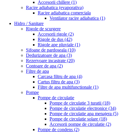
Accesorii chillere
(1)
Racire adiabatica (evaporativa)
Racire adiabatica comerciala
Ventilator racire adiabatica
(1)
Hidro / Sanitare
Rigole de scurgere
Accesorii rigole
(2)
Rigole de dus
(42)
Rigole ape pluviale
(1)
Sifoane de pardoseala
(10)
Dedurizatoare de apa
(3)
Rezervoare incastrate
(20)
Contoare de apa
(2)
Filtre de apa
Carcasa filtru de apa
(4)
Cartus filtru de apa
(3)
Filtre de apa multifunctionale
(1)
Pompe
Pompe de circulatie
Pompe de circulatie 3 turatii
(18)
Pompe de circulatie electronice
(34)
Pompe de circulatie apa menajera
(5)
Pompe de circulatie solare
(18)
Accesorii pompe de circulatie
(2)
Pompe de condens
(2)