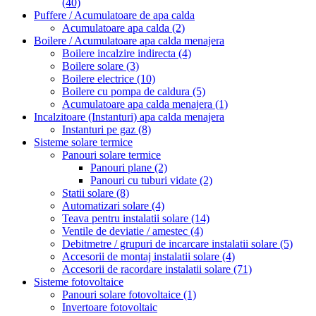
(40)
Puffere / Acumulatoare de apa calda
Acumulatoare apa calda
(2)
Boilere / Acumulatoare apa calda menajera
Boilere incalzire indirecta
(4)
Boilere solare
(3)
Boilere electrice
(10)
Boilere cu pompa de caldura
(5)
Acumulatoare apa calda menajera
(1)
Incalzitoare (Instanturi) apa calda menajera
Instanturi pe gaz
(8)
Sisteme solare termice
Panouri solare termice
Panouri plane
(2)
Panouri cu tuburi vidate
(2)
Statii solare
(8)
Automatizari solare
(4)
Teava pentru instalatii solare
(14)
Ventile de deviatie / amestec
(4)
Debitmetre / grupuri de incarcare instalatii solare
(5)
Accesorii de montaj instalatii solare
(4)
Accesorii de racordare instalatii solare
(71)
Sisteme fotovoltaice
Panouri solare fotovoltaice
(1)
Invertoare fotovoltaic