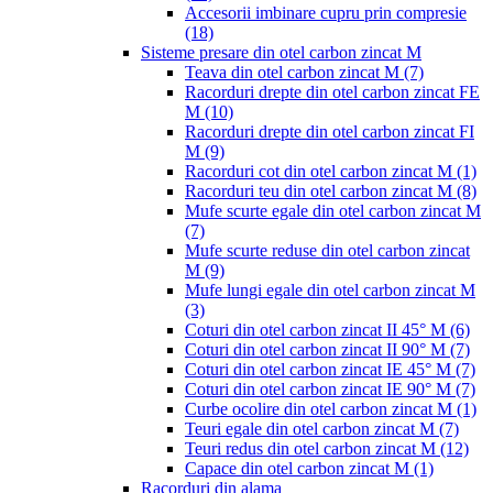
Accesorii imbinare cupru prin compresie
(18)
Sisteme presare din otel carbon zincat M
Teava din otel carbon zincat M
(7)
Racorduri drepte din otel carbon zincat FE
M
(10)
Racorduri drepte din otel carbon zincat FI
M
(9)
Racorduri cot din otel carbon zincat M
(1)
Racorduri teu din otel carbon zincat M
(8)
Mufe scurte egale din otel carbon zincat M
(7)
Mufe scurte reduse din otel carbon zincat
M
(9)
Mufe lungi egale din otel carbon zincat M
(3)
Coturi din otel carbon zincat II 45° M
(6)
Coturi din otel carbon zincat II 90° M
(7)
Coturi din otel carbon zincat IE 45° M
(7)
Coturi din otel carbon zincat IE 90° M
(7)
Curbe ocolire din otel carbon zincat M
(1)
Teuri egale din otel carbon zincat M
(7)
Teuri redus din otel carbon zincat M
(12)
Capace din otel carbon zincat M
(1)
Racorduri din alama