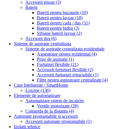
Accesorii pisoar
(3)
Baterii
Baterii pentru bucatarie
(10)
Baterii pentru lavoar
(18)
Baterii pentru cada / dus
(31)
Baterii pentru bideu
(3)
Sifoane baterii lavoar
(2)
Accesorii dus
(6)
Sisteme de aspiratie centralizata
Sisteme de aspiratie centralizata rezidentiale
Aspiratoare pentru rezidential
(4)
Prize de aspiratie
(1)
Furtunuri flexibile
(21)
Accesorii furtunuri flexibile
(2)
Accesorii furtunuri retractabile
(1)
Filtre pentru aspiratoare centralizate
(4)
Case Inteligente / SmartHome
Loxone
(136)
Elemente de automatizare
Automatizare sistem de incalzire
Ventile motorizate
(28)
Comanda de la distanta
(4)
Automate programabile si accesorii
Accesorii automate programabile
(1)
Izolatii tehnice