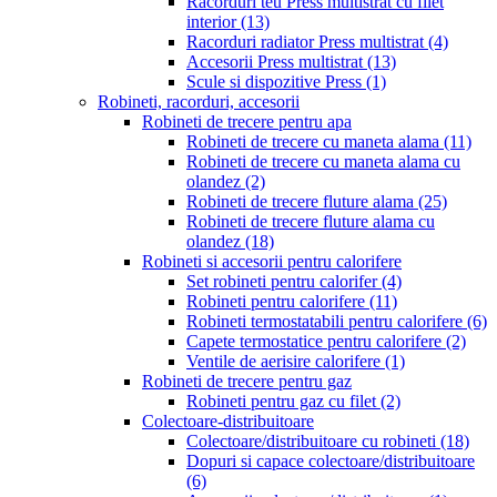
Racorduri teu Press multistrat cu filet
interior
(13)
Racorduri radiator Press multistrat
(4)
Accesorii Press multistrat
(13)
Scule si dispozitive Press
(1)
Robineti, racorduri, accesorii
Robineti de trecere pentru apa
Robineti de trecere cu maneta alama
(11)
Robineti de trecere cu maneta alama cu
olandez
(2)
Robineti de trecere fluture alama
(25)
Robineti de trecere fluture alama cu
olandez
(18)
Robineti si accesorii pentru calorifere
Set robineti pentru calorifer
(4)
Robineti pentru calorifere
(11)
Robineti termostatabili pentru calorifere
(6)
Capete termostatice pentru calorifere
(2)
Ventile de aerisire calorifere
(1)
Robineti de trecere pentru gaz
Robineti pentru gaz cu filet
(2)
Colectoare-distribuitoare
Colectoare/distribuitoare cu robineti
(18)
Dopuri si capace colectoare/distribuitoare
(6)