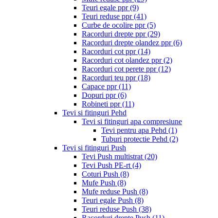
Teuri egale ppr
(9)
Teuri reduse ppr
(41)
Curbe de ocolire ppr
(5)
Racorduri drepte ppr
(29)
Racorduri drepte olandez ppr
(6)
Racorduri cot ppr
(14)
Racorduri cot olandez ppr
(2)
Racorduri cot perete ppr
(12)
Racorduri teu ppr
(18)
Capace ppr
(11)
Dopuri ppr
(6)
Robineti ppr
(11)
Tevi si fitinguri Pehd
Tevi si fitinguri apa compresiune
Tevi pentru apa Pehd
(1)
Tuburi protectie Pehd
(2)
Tevi si fitinguri Push
Tevi Push multistrat
(20)
Tevi Push PE-rt
(4)
Coturi Push
(8)
Mufe Push
(8)
Mufe reduse Push
(8)
Teuri egale Push
(8)
Teuri reduse Push
(38)
Racorduri drepte Push
(11)