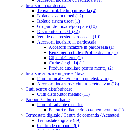
Accesorii incalzire cu radiatoare
(1)
Incalzire in pardoseala
Teava incalzire in pardoseala
(4)
Izolatie sistem umed
(12)
Izolatie sistem uscat
(1)
Grupuri de mixare/pompare
(10)
Distribuitoare D/T
(32)
Ventile de amestec pardoseala
(10)
Accesorii incalzire in pardoseala
Accesorii incalzire in pardoseala
(1)
Benzi perimetrale / Profile dilatare
(1)
Clipsuri/Cleme
(1)
Curbe de ghidaj
(1)
Produse auxiliare pentru montaj
(2)
Incalzire si racire in perete / tavan
Panouri incalzire/racire in perete/tavan
(1)
Accesorii incalzire/racire in perete/tavan
(18)
Cutii pentru distribuitoare
Cutii distribuitor metalic
(11)
Panouri / tuburi radiante
Panouri radiante electrice
Panouri radiante de joasa temperatura
(1)
Termostate digitale / Centre de comanda / Actuatori
Termostate digitale
(89)
Centre de comanda
(6)