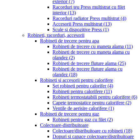
exterior
(7)
Racorduri teu Press multistrat cu filet
interior
(13)
Racorduri radiator Press multistrat
(4)
Accesorii Press multistrat
(13)
Scule si dispozitive Press
(1)
Robineti, racorduri, accesorii
Robineti de trecere pentru apa
Robineti de trecere cu maneta alama
(11)
Robineti de trecere cu maneta alama cu
olandez
(2)
Robineti de trecere fluture alama
(25)
Robineti de trecere fluture alama cu
olandez
(18)
Robineti si accesorii pentru calorifere
Set robineti pentru calorifer
(4)
Robineti pentru calorifere
(11)
Robineti termostatabili pentru calorifere
(6)
Capete termostatice pentru calorifere
(2)
Ventile de aerisire calorifere
(1)
Robineti de trecere pentru gaz
Robineti pentru gaz cu filet
(2)
Colectoare-distribuitoare
Colectoare/distribuitoare cu robineti
(18)
Dopuri si capace colectoare/distribuitoare