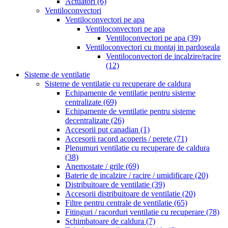
Actuatori
(6)
Ventiloconvectori
Ventiloconvectori pe apa
Ventiloconvectori pe apa
Ventiloconvectori pe apa
(39)
Ventiloconvectori cu montaj in pardoseala
Ventiloconvectori de incalzire/racire
(12)
Sisteme de ventilatie
Sisteme de ventilatie cu recuperare de caldura
Echipamente de ventilatie pentru sisteme
centralizate
(69)
Echipamente de ventilatie pentru sisteme
decentralizate
(26)
Accesorii put canadian
(1)
Accesorii racord acoperis / perete
(71)
Plenumuri ventilatie cu recuperare de caldura
(38)
Anemostate / grile
(69)
Baterie de incalzire / racire / umidificare
(20)
Distribuitoare de ventilatie
(39)
Accesorii distribuitoare de ventilatie
(20)
Filtre pentru centrale de ventilatie
(65)
Fitinguri / racorduri ventilatie cu recuperare
(78)
Schimbatoare de caldura
(7)