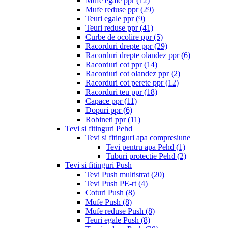
Mufe egale ppr
(12)
Mufe reduse ppr
(29)
Teuri egale ppr
(9)
Teuri reduse ppr
(41)
Curbe de ocolire ppr
(5)
Racorduri drepte ppr
(29)
Racorduri drepte olandez ppr
(6)
Racorduri cot ppr
(14)
Racorduri cot olandez ppr
(2)
Racorduri cot perete ppr
(12)
Racorduri teu ppr
(18)
Capace ppr
(11)
Dopuri ppr
(6)
Robineti ppr
(11)
Tevi si fitinguri Pehd
Tevi si fitinguri apa compresiune
Tevi pentru apa Pehd
(1)
Tuburi protectie Pehd
(2)
Tevi si fitinguri Push
Tevi Push multistrat
(20)
Tevi Push PE-rt
(4)
Coturi Push
(8)
Mufe Push
(8)
Mufe reduse Push
(8)
Teuri egale Push
(8)