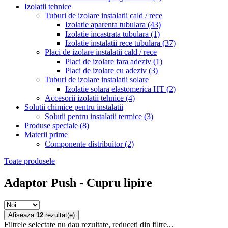
Izolatii tehnice
Tuburi de izolare instalatii cald / rece
Izolatie aparenta tubulara
(43)
Izolatie incastrata tubulara
(1)
Izolatie instalatii rece tubulara
(37)
Placi de izolare instalatii cald / rece
Placi de izolare fara adeziv
(1)
Placi de izolare cu adeziv
(3)
Tuburi de izolare instalatii solare
Izolatie solara elastomerica HT
(2)
Accesorii izolatii tehnice
(4)
Solutii chimice pentru instalatii
Solutii pentru instalatii termice
(3)
Produse speciale
(8)
Materii prime
Componente distribuitor
(2)
Toate produsele
Adaptor Push - Cupru lipire
Afiseaza
12
rezultat(e)
Filtrele selectate nu dau rezultate, reduceti din filtre...