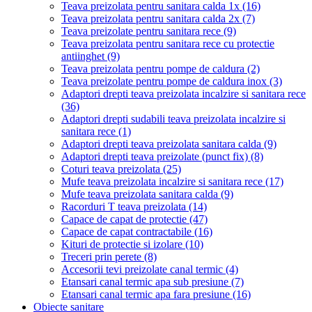
Teava preizolata pentru sanitara calda 1x
(16)
Teava preizolata pentru sanitara calda 2x
(7)
Teava preizolate pentru sanitara rece
(9)
Teava preizolata pentru sanitara rece cu protectie
antiinghet
(9)
Teava preizolata pentru pompe de caldura
(2)
Teava preizolate pentru pompe de caldura inox
(3)
Adaptori drepti teava preizolata incalzire si sanitara rece
(36)
Adaptori drepti sudabili teava preizolata incalzire si
sanitara rece
(1)
Adaptori drepti teava preizolata sanitara calda
(9)
Adaptori drepti teava preizolate (punct fix)
(8)
Coturi teava preizolata
(25)
Mufe teava preizolata incalzire si sanitara rece
(17)
Mufe teava preizolata sanitara calda
(9)
Racorduri T teava preizolata
(14)
Capace de capat de protectie
(47)
Capace de capat contractabile
(16)
Kituri de protectie si izolare
(10)
Treceri prin perete
(8)
Accesorii tevi preizolate canal termic
(4)
Etansari canal termic apa sub presiune
(7)
Etansari canal termic apa fara presiune
(16)
Obiecte sanitare