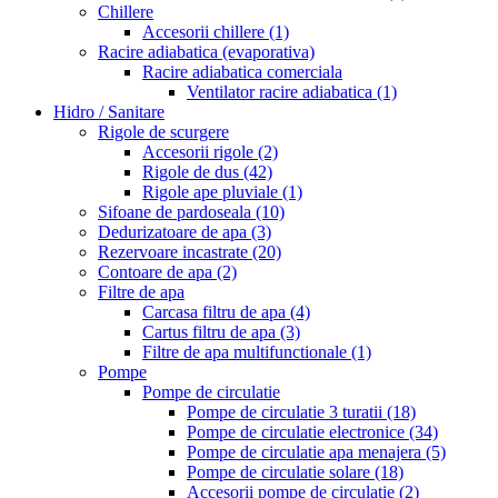
Chillere
Accesorii chillere
(1)
Racire adiabatica (evaporativa)
Racire adiabatica comerciala
Ventilator racire adiabatica
(1)
Hidro / Sanitare
Rigole de scurgere
Accesorii rigole
(2)
Rigole de dus
(42)
Rigole ape pluviale
(1)
Sifoane de pardoseala
(10)
Dedurizatoare de apa
(3)
Rezervoare incastrate
(20)
Contoare de apa
(2)
Filtre de apa
Carcasa filtru de apa
(4)
Cartus filtru de apa
(3)
Filtre de apa multifunctionale
(1)
Pompe
Pompe de circulatie
Pompe de circulatie 3 turatii
(18)
Pompe de circulatie electronice
(34)
Pompe de circulatie apa menajera
(5)
Pompe de circulatie solare
(18)
Accesorii pompe de circulatie
(2)