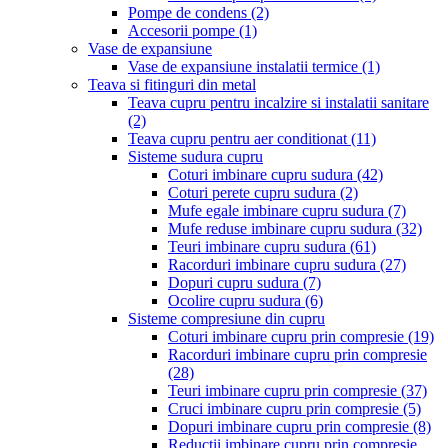
Pompe de condens
(2)
Accesorii pompe
(1)
Vase de expansiune
Vase de expansiune instalatii termice
(1)
Teava si fitinguri din metal
Teava cupru pentru incalzire si instalatii sanitare
(2)
Teava cupru pentru aer conditionat
(11)
Sisteme sudura cupru
Coturi imbinare cupru sudura
(42)
Coturi perete cupru sudura
(2)
Mufe egale imbinare cupru sudura
(7)
Mufe reduse imbinare cupru sudura
(32)
Teuri imbinare cupru sudura
(61)
Racorduri imbinare cupru sudura
(27)
Dopuri cupru sudura
(7)
Ocolire cupru sudura
(6)
Sisteme compresiune din cupru
Coturi imbinare cupru prin compresie
(19)
Racorduri imbinare cupru prin compresie
(28)
Teuri imbinare cupru prin compresie
(37)
Cruci imbinare cupru prin compresie
(5)
Dopuri imbinare cupru prin compresie
(8)
Reductii imbinare cupru prin compresie