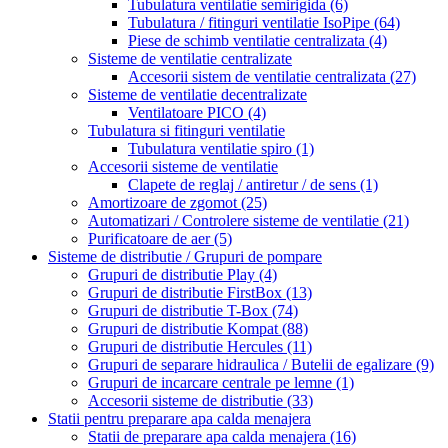
Tubulatura ventilatie semirigida
(6)
Tubulatura / fitinguri ventilatie IsoPipe
(64)
Piese de schimb ventilatie centralizata
(4)
Sisteme de ventilatie centralizate
Accesorii sistem de ventilatie centralizata
(27)
Sisteme de ventilatie decentralizate
Ventilatoare PICO
(4)
Tubulatura si fitinguri ventilatie
Tubulatura ventilatie spiro
(1)
Accesorii sisteme de ventilatie
Clapete de reglaj / antiretur / de sens
(1)
Amortizoare de zgomot
(25)
Automatizari / Controlere sisteme de ventilatie
(21)
Purificatoare de aer
(5)
Sisteme de distributie / Grupuri de pompare
Grupuri de distributie Play
(4)
Grupuri de distributie FirstBox
(13)
Grupuri de distributie T-Box
(74)
Grupuri de distributie Kompat
(88)
Grupuri de distributie Hercules
(11)
Grupuri de separare hidraulica / Butelii de egalizare
(9)
Grupuri de incarcare centrale pe lemne
(1)
Accesorii sisteme de distributie
(33)
Statii pentru preparare apa calda menajera
Statii de preparare apa calda menajera
(16)