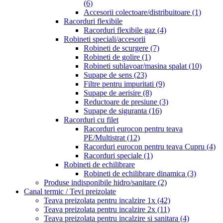
(6)
Accesorii colectoare/distribuitoare
(1)
Racorduri flexibile
Racorduri flexibile gaz
(4)
Robineti speciali/accesorii
Robineti de scurgere
(7)
Robineti de golire
(1)
Robineti sublavoar/masina spalat
(10)
Supape de sens
(23)
Filtre pentru impuritati
(9)
Supape de aerisire
(8)
Reductoare de presiune
(3)
Supape de siguranta
(16)
Racorduri cu filet
Racorduri eurocon pentru teava
PE/Multistrat
(12)
Racorduri eurocon pentru teava Cupru
(4)
Racorduri speciale
(1)
Robineti de echilibrare
Robineti de echilibrare dinamica
(3)
Produse indisponibile hidro/sanitare
(2)
Canal termic / Tevi preizolate
Teava preizolata pentru incalzire 1x
(42)
Teava preizolata pentru incalzire 2x
(11)
Teava preizolata pentru incalzire si sanitara
(4)