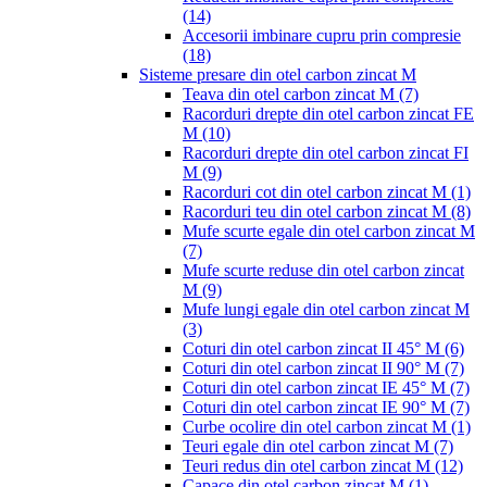
(14)
Accesorii imbinare cupru prin compresie
(18)
Sisteme presare din otel carbon zincat M
Teava din otel carbon zincat M
(7)
Racorduri drepte din otel carbon zincat FE
M
(10)
Racorduri drepte din otel carbon zincat FI
M
(9)
Racorduri cot din otel carbon zincat M
(1)
Racorduri teu din otel carbon zincat M
(8)
Mufe scurte egale din otel carbon zincat M
(7)
Mufe scurte reduse din otel carbon zincat
M
(9)
Mufe lungi egale din otel carbon zincat M
(3)
Coturi din otel carbon zincat II 45° M
(6)
Coturi din otel carbon zincat II 90° M
(7)
Coturi din otel carbon zincat IE 45° M
(7)
Coturi din otel carbon zincat IE 90° M
(7)
Curbe ocolire din otel carbon zincat M
(1)
Teuri egale din otel carbon zincat M
(7)
Teuri redus din otel carbon zincat M
(12)
Capace din otel carbon zincat M
(1)