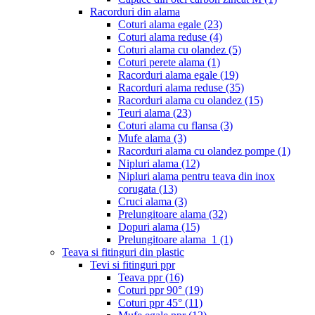
Racorduri din alama
Coturi alama egale
(23)
Coturi alama reduse
(4)
Coturi alama cu olandez
(5)
Coturi perete alama
(1)
Racorduri alama egale
(19)
Racorduri alama reduse
(35)
Racorduri alama cu olandez
(15)
Teuri alama
(23)
Coturi alama cu flansa
(3)
Mufe alama
(3)
Racorduri alama cu olandez pompe
(1)
Nipluri alama
(12)
Nipluri alama pentru teava din inox
corugata
(13)
Cruci alama
(3)
Prelungitoare alama
(32)
Dopuri alama
(15)
Prelungitoare alama_1
(1)
Teava si fitinguri din plastic
Tevi si fitinguri ppr
Teava ppr
(16)
Coturi ppr 90°
(19)
Coturi ppr 45°
(11)