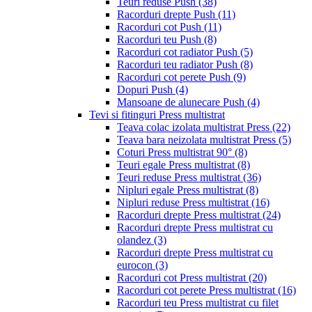
Teuri reduse Push
(38)
Racorduri drepte Push
(11)
Racorduri cot Push
(11)
Racorduri teu Push
(8)
Racorduri cot radiator Push
(5)
Racorduri teu radiator Push
(8)
Racorduri cot perete Push
(9)
Dopuri Push
(4)
Mansoane de alunecare Push
(4)
Tevi si fitinguri Press multistrat
Teava colac izolata multistrat Press
(22)
Teava bara neizolata multistrat Press
(5)
Coturi Press multistrat 90°
(8)
Teuri egale Press multistrat
(8)
Teuri reduse Press multistrat
(36)
Nipluri egale Press multistrat
(8)
Nipluri reduse Press multistrat
(16)
Racorduri drepte Press multistrat
(24)
Racorduri drepte Press multistrat cu
olandez
(3)
Racorduri drepte Press multistrat cu
eurocon
(3)
Racorduri cot Press multistrat
(20)
Racorduri cot perete Press multistrat
(16)
Racorduri teu Press multistrat cu filet