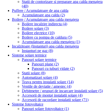
Statii de contorizare si preparare apa calda menajera
(40)
Puffere / Acumulatoare de apa calda
Acumulatoare apa calda
(2)
Boilere / Acumulatoare apa calda menajera
Boilere incalzire indirecta
(4)
Boilere solare
(3)
Boilere electrice
(10)
Boilere cu pompa de caldura
(5)
Acumulatoare apa calda menajera
(1)
Incalzitoare (Instanturi) apa calda menajera
Instanturi pe gaz
(8)
Sisteme solare termice
Panouri solare termice
Panouri plane
(2)
Panouri cu tuburi vidate
(2)
Statii solare
(8)
Automatizari solare
(4)
Teava pentru instalatii solare
(14)
Ventile de deviatie / amestec
(4)
Debitmetre / grupuri de incarcare instalatii solare
(5)
Accesorii de montaj instalatii solare
(4)
Accesorii de racordare instalatii solare
(71)
Sisteme fotovoltaice
Panouri solare fotovoltaice
(1)