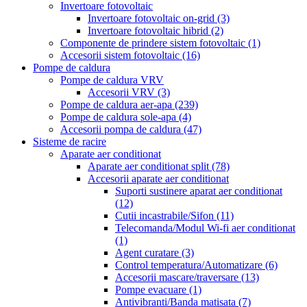
Invertoare fotovoltaic
Invertoare fotovoltaic on-grid
(3)
Invertoare fotovoltaic hibrid
(2)
Componente de prindere sistem fotovoltaic
(1)
Accesorii sistem fotovoltaic
(16)
Pompe de caldura
Pompe de caldura VRV
Accesorii VRV
(3)
Pompe de caldura aer-apa
(239)
Pompe de caldura sole-apa
(4)
Accesorii pompa de caldura
(47)
Sisteme de racire
Aparate aer conditionat
Aparate aer conditionat split
(78)
Accesorii aparate aer conditionat
Suporti sustinere aparat aer conditionat
(12)
Cutii incastrabile/Sifon
(11)
Telecomanda/Modul Wi-fi aer conditionat
(1)
Agent curatare
(3)
Control temperatura/Automatizare
(6)
Accesorii mascare/traversare
(13)
Pompe evacuare
(1)
Antivibranti/Banda matisata
(7)