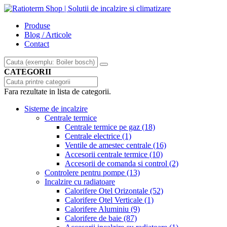
Produse
Blog / Articole
Contact
CATEGORII
Fara rezultate in lista de categorii.
Sisteme de incalzire
Centrale termice
Centrale termice pe gaz
(18)
Centrale electrice
(1)
Ventile de amestec centrale
(16)
Accesorii centrale termice
(10)
Accesorii de comanda si control
(2)
Controlere pentru pompe
(13)
Incalzire cu radiatoare
Calorifere Otel Orizontale
(52)
Calorifere Otel Verticale
(1)
Calorifere Aluminiu
(9)
Calorifere de baie
(87)