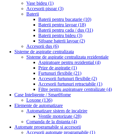
Vase bideu
(1)
Accesorii pisoar
(3)
Baterii
Baterii pentru bucatarie
(10)
Baterii pentru lavoar
(18)
Baterii pentru cada / dus
(31)
Baterii pentru bideu
(3)
Sifoane baterii lavoar
(2)
Accesorii dus
(6)
Sisteme de aspiratie centralizata
Sisteme de aspiratie centralizata rezidentiale
Aspiratoare pentru rezidential
(4)
Prize de aspiratie
(1)
Furtunuri flexibile
(21)
Accesorii furtunuri flexibile
(2)
Accesorii furtunuri retractabile
(1)
Filtre pentru aspiratoare centralizate
(4)
Case Inteligente / SmartHome
Loxone
(136)
Elemente de automatizare
Automatizare sistem de incalzire
Ventile motorizate
(28)
Comanda de la distanta
(4)
Automate programabile si accesorii
Accesorii automate programabile
(1)