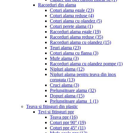
Racorduri din alama
Coturi alama egale
(23)
Coturi alama reduse
(4)
Coturi alama cu olandez
(5)
Coturi perete alama
(1)
Racorduri alama egale
(19)
Racorduri alama reduse
(35)
Racorduri alama cu olandez
(15)
Teuri alama
(23)
Coturi alama cu flansa
(3)
Mufe alama
(3)
Racorduri alama cu olandez pompe
(1)
Nipluri alama
(12)
Nipluri alama pentru teava din inox
corugata
(13)
Cruci alama
(3)
Prelungitoare alama
(32)
Dopuri alama
(15)
Prelungitoare alama_1
(1)
Teava si fitinguri din plastic
Tevi si fitinguri ppr
Teava ppr
(16)
Coturi ppr 90°
(19)
Coturi ppr 45°
(11)