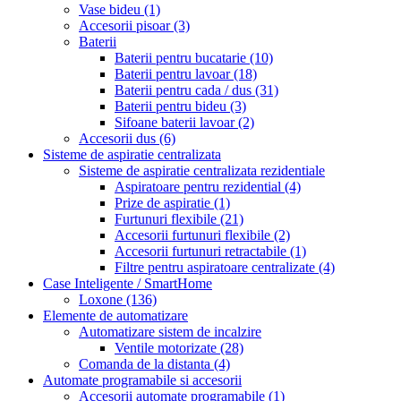
Vase bideu
(1)
Accesorii pisoar
(3)
Baterii
Baterii pentru bucatarie
(10)
Baterii pentru lavoar
(18)
Baterii pentru cada / dus
(31)
Baterii pentru bideu
(3)
Sifoane baterii lavoar
(2)
Accesorii dus
(6)
Sisteme de aspiratie centralizata
Sisteme de aspiratie centralizata rezidentiale
Aspiratoare pentru rezidential
(4)
Prize de aspiratie
(1)
Furtunuri flexibile
(21)
Accesorii furtunuri flexibile
(2)
Accesorii furtunuri retractabile
(1)
Filtre pentru aspiratoare centralizate
(4)
Case Inteligente / SmartHome
Loxone
(136)
Elemente de automatizare
Automatizare sistem de incalzire
Ventile motorizate
(28)
Comanda de la distanta
(4)
Automate programabile si accesorii
Accesorii automate programabile
(1)