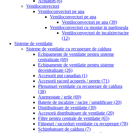
Actuatori
(6)
Ventiloconvectori
Ventiloconvectori pe apa
Ventiloconvectori pe apa
Ventiloconvectori pe apa
(39)
Ventiloconvectori cu montaj in pardoseala
Ventiloconvectori de incalzire/racire
(12)
Sisteme de ventilatie
Sisteme de ventilatie cu recuperare de caldura
Echipamente de ventilatie pentru sisteme
centralizate
(69)
Echipamente de ventilatie pentru sisteme
decentralizate
(26)
Accesorii put canadian
(1)
Accesorii racord acoperis / perete
(71)
Plenumuri ventilatie cu recuperare de caldura
(38)
Anemostate / grile
(69)
Baterie de incalzire / racire / umidificare
(20)
Distribuitoare de ventilatie
(39)
Accesorii distribuitoare de ventilatie
(20)
Filtre pentru centrale de ventilatie
(65)
Fitinguri / racorduri ventilatie cu recuperare
(78)
Schimbatoare de caldura
(7)