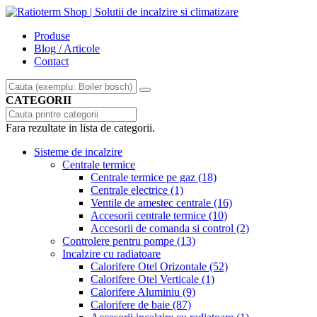
Produse
Blog / Articole
Contact
CATEGORII
Fara rezultate in lista de categorii.
Sisteme de incalzire
Centrale termice
Centrale termice pe gaz
(18)
Centrale electrice
(1)
Ventile de amestec centrale
(16)
Accesorii centrale termice
(10)
Accesorii de comanda si control
(2)
Controlere pentru pompe
(13)
Incalzire cu radiatoare
Calorifere Otel Orizontale
(52)
Calorifere Otel Verticale
(1)
Calorifere Aluminiu
(9)
Calorifere de baie
(87)