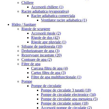
Chillere
Accesorii chillere
(1)
Racire adiabatica (evaporativa)
Racire adiabatica comerciala
Ventilator racire adiabatica
(1)
Hidro / Sanitare
Rigole de scurgere
Accesorii rigole
(2)
Rigole de dus
(42)
Rigole ape pluviale
(1)
Sifoane de pardoseala
(10)
Dedurizatoare de apa
(3)
Rezervoare incastrate
(20)
Contoare de apa
(2)
Filtre de apa
Carcasa filtru de apa
(4)
Cartus filtru de apa
(3)
Filtre de apa multifunctionale
(1)
Pompe
Pompe de circulatie
Pompe de circulatie 3 turatii
(18)
Pompe de circulatie electronice
(34)
Pompe de circulatie apa menajera
(5)
Pompe de circulatie solare
(18)
Accesorii pompe de circulatie
(2)