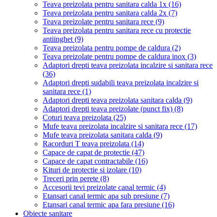
Teava preizolata pentru sanitara calda 1x
(16)
Teava preizolata pentru sanitara calda 2x
(7)
Teava preizolate pentru sanitara rece
(9)
Teava preizolata pentru sanitara rece cu protectie
antiinghet
(9)
Teava preizolata pentru pompe de caldura
(2)
Teava preizolate pentru pompe de caldura inox
(3)
Adaptori drepti teava preizolata incalzire si sanitara rece
(36)
Adaptori drepti sudabili teava preizolata incalzire si
sanitara rece
(1)
Adaptori drepti teava preizolata sanitara calda
(9)
Adaptori drepti teava preizolate (punct fix)
(8)
Coturi teava preizolata
(25)
Mufe teava preizolata incalzire si sanitara rece
(17)
Mufe teava preizolata sanitara calda
(9)
Racorduri T teava preizolata
(14)
Capace de capat de protectie
(47)
Capace de capat contractabile
(16)
Kituri de protectie si izolare
(10)
Treceri prin perete
(8)
Accesorii tevi preizolate canal termic
(4)
Etansari canal termic apa sub presiune
(7)
Etansari canal termic apa fara presiune
(16)
Obiecte sanitare