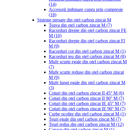
(14)
Accesorii imbinare cupru prin compresie
(18)
Sisteme presare din otel carbon zincat M
Teava din otel carbon zincat M
(7)
Racorduri drepte din otel carbon zincat FE
M
(10)
Racorduri drepte din otel carbon zincat FI
M
(9)
Racorduri cot din otel carbon zincat M
(1)
Racorduri teu din otel carbon zincat M
(8)
Mufe scurte egale din otel carbon zincat M
(7)
Mufe scurte reduse din otel carbon zincat
M
(9)
Mufe lungi egale din otel carbon zincat M
(3)
Coturi din otel carbon zincat II 45° M
(6)
Coturi din otel carbon zincat II 90° M
(7)
Coturi din otel carbon zincat IE 45° M
(7)
Coturi din otel carbon zincat IE 90° M
(7)
Curbe ocolire din otel carbon zincat M
(1)
Teuri egale din otel carbon zincat M
(7)
Teuri redus din otel carbon zincat M
(12)
Capace din otel carbon zincat M
(1)