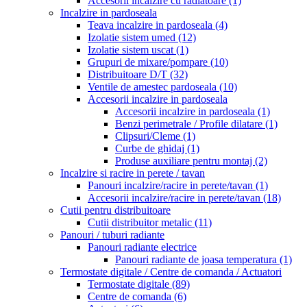
Accesorii incalzire cu radiatoare
(1)
Incalzire in pardoseala
Teava incalzire in pardoseala
(4)
Izolatie sistem umed
(12)
Izolatie sistem uscat
(1)
Grupuri de mixare/pompare
(10)
Distribuitoare D/T
(32)
Ventile de amestec pardoseala
(10)
Accesorii incalzire in pardoseala
Accesorii incalzire in pardoseala
(1)
Benzi perimetrale / Profile dilatare
(1)
Clipsuri/Cleme
(1)
Curbe de ghidaj
(1)
Produse auxiliare pentru montaj
(2)
Incalzire si racire in perete / tavan
Panouri incalzire/racire in perete/tavan
(1)
Accesorii incalzire/racire in perete/tavan
(18)
Cutii pentru distribuitoare
Cutii distribuitor metalic
(11)
Panouri / tuburi radiante
Panouri radiante electrice
Panouri radiante de joasa temperatura
(1)
Termostate digitale / Centre de comanda / Actuatori
Termostate digitale
(89)
Centre de comanda
(6)