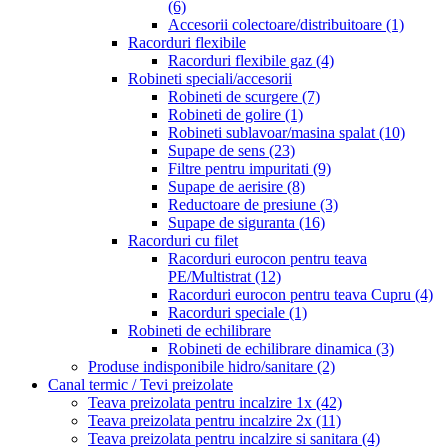
(6)
Accesorii colectoare/distribuitoare
(1)
Racorduri flexibile
Racorduri flexibile gaz
(4)
Robineti speciali/accesorii
Robineti de scurgere
(7)
Robineti de golire
(1)
Robineti sublavoar/masina spalat
(10)
Supape de sens
(23)
Filtre pentru impuritati
(9)
Supape de aerisire
(8)
Reductoare de presiune
(3)
Supape de siguranta
(16)
Racorduri cu filet
Racorduri eurocon pentru teava
PE/Multistrat
(12)
Racorduri eurocon pentru teava Cupru
(4)
Racorduri speciale
(1)
Robineti de echilibrare
Robineti de echilibrare dinamica
(3)
Produse indisponibile hidro/sanitare
(2)
Canal termic / Tevi preizolate
Teava preizolata pentru incalzire 1x
(42)
Teava preizolata pentru incalzire 2x
(11)
Teava preizolata pentru incalzire si sanitara
(4)