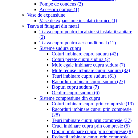
Pompe de condens
(2)
Accesorii pompe
(1)
Vase de expansiune
Vase de expansiune instalatii termice
(1)
Teava si fitinguri din metal
Teava cupru pentru incalzire si instalatii sanitare
(2)
Teava cupru pentru aer conditionat
(11)
Sisteme sudura cupru
Coturi imbinare cupru sudura
(42)
Coturi perete cupru sudura
(2)
Mufe egale imbinare cupru sudura
(7)
Mufe reduse imbinare cupru sudura
(32)
Teuri imbinare cupru sudura
(61)
Racorduri imbinare cupru sudura
(27)
Dopuri cupru sudura
(7)
Ocolire cupru sudura
(6)
Sisteme compresiune din cupru
Coturi imbinare cupru prin compresie
(19)
Racorduri imbinare cupru prin compresie
(28)
Teuri imbinare cupru prin compresie
(37)
Cruci imbinare cupru prin compresie
(5)
Dopuri imbinare cupru prin compresie
(8)
Reductii imbinare cupru prin compresie