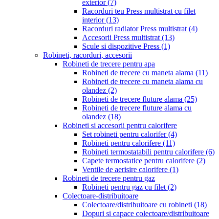
exterior
(7)
Racorduri teu Press multistrat cu filet
interior
(13)
Racorduri radiator Press multistrat
(4)
Accesorii Press multistrat
(13)
Scule si dispozitive Press
(1)
Robineti, racorduri, accesorii
Robineti de trecere pentru apa
Robineti de trecere cu maneta alama
(11)
Robineti de trecere cu maneta alama cu
olandez
(2)
Robineti de trecere fluture alama
(25)
Robineti de trecere fluture alama cu
olandez
(18)
Robineti si accesorii pentru calorifere
Set robineti pentru calorifer
(4)
Robineti pentru calorifere
(11)
Robineti termostatabili pentru calorifere
(6)
Capete termostatice pentru calorifere
(2)
Ventile de aerisire calorifere
(1)
Robineti de trecere pentru gaz
Robineti pentru gaz cu filet
(2)
Colectoare-distribuitoare
Colectoare/distribuitoare cu robineti
(18)
Dopuri si capace colectoare/distribuitoare