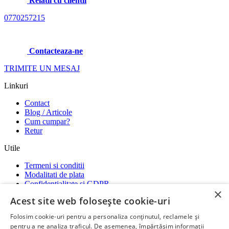
Relatii cu clientii
0770257215
Contacteaza-ne
TRIMITE UN MESAJ
Linkuri
Contact
Blog / Articole
Cum cumpar?
Retur
Utile
Termeni si conditii
Modalitati de plata
Confidentialitate si GDPR
×
Garantii
Acest site web folosește cookie-uri
ANPC
-
SOL
-
SAL
Folosim cookie-uri pentru a personaliza conținutul, reclamele și
Social media
pentru a ne analiza traficul. De asemenea, împărtășim informații