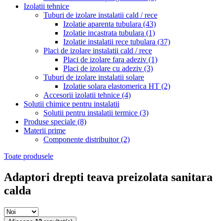
Izolatii tehnice
Tuburi de izolare instalatii cald / rece
Izolatie aparenta tubulara
(43)
Izolatie incastrata tubulara
(1)
Izolatie instalatii rece tubulara
(37)
Placi de izolare instalatii cald / rece
Placi de izolare fara adeziv
(1)
Placi de izolare cu adeziv
(3)
Tuburi de izolare instalatii solare
Izolatie solara elastomerica HT
(2)
Accesorii izolatii tehnice
(4)
Solutii chimice pentru instalatii
Solutii pentru instalatii termice
(3)
Produse speciale
(8)
Materii prime
Componente distribuitor
(2)
Toate produsele
Adaptori drepti teava preizolata sanitara
calda