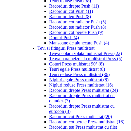
Teuri reduse Push
(38)
Racorduri drepte Push
(11)
Racorduri cot Push
(11)
Racorduri teu Push
(8)
Racorduri cot radiator Push
(5)
Racorduri teu radiator Push
(8)
Racorduri cot perete Push
(9)
Dopuri Push
(4)
Mansoane de alunecare Push
(4)
Tevi si fitinguri Press multistrat
Teava colac izolata multistrat Press
(22)
Teava bara neizolata multistrat Press
(5)
Coturi Press multistrat 90°
(8)
Teuri egale Press multistrat
(8)
Teuri reduse Press multistrat
(36)
Nipluri egale Press multistrat
(8)
Nipluri reduse Press multistrat
(16)
Racorduri drepte Press multistrat
(24)
Racorduri drepte Press multistrat cu
olandez
(3)
Racorduri drepte Press multistrat cu
eurocon
(3)
Racorduri cot Press multistrat
(20)
Racorduri cot perete Press multistrat
(16)
Racorduri teu Press multistrat cu filet