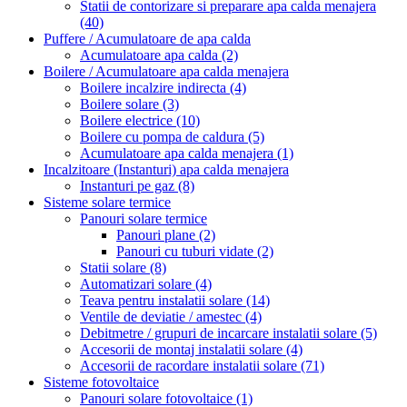
Statii de contorizare si preparare apa calda menajera
(40)
Puffere / Acumulatoare de apa calda
Acumulatoare apa calda
(2)
Boilere / Acumulatoare apa calda menajera
Boilere incalzire indirecta
(4)
Boilere solare
(3)
Boilere electrice
(10)
Boilere cu pompa de caldura
(5)
Acumulatoare apa calda menajera
(1)
Incalzitoare (Instanturi) apa calda menajera
Instanturi pe gaz
(8)
Sisteme solare termice
Panouri solare termice
Panouri plane
(2)
Panouri cu tuburi vidate
(2)
Statii solare
(8)
Automatizari solare
(4)
Teava pentru instalatii solare
(14)
Ventile de deviatie / amestec
(4)
Debitmetre / grupuri de incarcare instalatii solare
(5)
Accesorii de montaj instalatii solare
(4)
Accesorii de racordare instalatii solare
(71)
Sisteme fotovoltaice
Panouri solare fotovoltaice
(1)