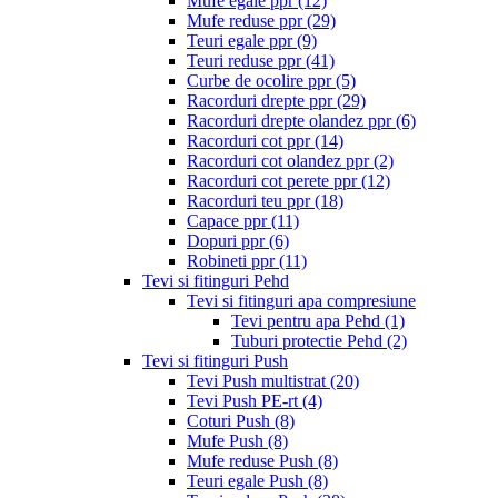
Mufe egale ppr
(12)
Mufe reduse ppr
(29)
Teuri egale ppr
(9)
Teuri reduse ppr
(41)
Curbe de ocolire ppr
(5)
Racorduri drepte ppr
(29)
Racorduri drepte olandez ppr
(6)
Racorduri cot ppr
(14)
Racorduri cot olandez ppr
(2)
Racorduri cot perete ppr
(12)
Racorduri teu ppr
(18)
Capace ppr
(11)
Dopuri ppr
(6)
Robineti ppr
(11)
Tevi si fitinguri Pehd
Tevi si fitinguri apa compresiune
Tevi pentru apa Pehd
(1)
Tuburi protectie Pehd
(2)
Tevi si fitinguri Push
Tevi Push multistrat
(20)
Tevi Push PE-rt
(4)
Coturi Push
(8)
Mufe Push
(8)
Mufe reduse Push
(8)
Teuri egale Push
(8)