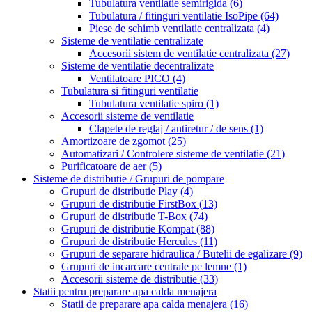
Tubulatura ventilatie semirigida
(6)
Tubulatura / fitinguri ventilatie IsoPipe
(64)
Piese de schimb ventilatie centralizata
(4)
Sisteme de ventilatie centralizate
Accesorii sistem de ventilatie centralizata
(27)
Sisteme de ventilatie decentralizate
Ventilatoare PICO
(4)
Tubulatura si fitinguri ventilatie
Tubulatura ventilatie spiro
(1)
Accesorii sisteme de ventilatie
Clapete de reglaj / antiretur / de sens
(1)
Amortizoare de zgomot
(25)
Automatizari / Controlere sisteme de ventilatie
(21)
Purificatoare de aer
(5)
Sisteme de distributie / Grupuri de pompare
Grupuri de distributie Play
(4)
Grupuri de distributie FirstBox
(13)
Grupuri de distributie T-Box
(74)
Grupuri de distributie Kompat
(88)
Grupuri de distributie Hercules
(11)
Grupuri de separare hidraulica / Butelii de egalizare
(9)
Grupuri de incarcare centrale pe lemne
(1)
Accesorii sisteme de distributie
(33)
Statii pentru preparare apa calda menajera
Statii de preparare apa calda menajera
(16)