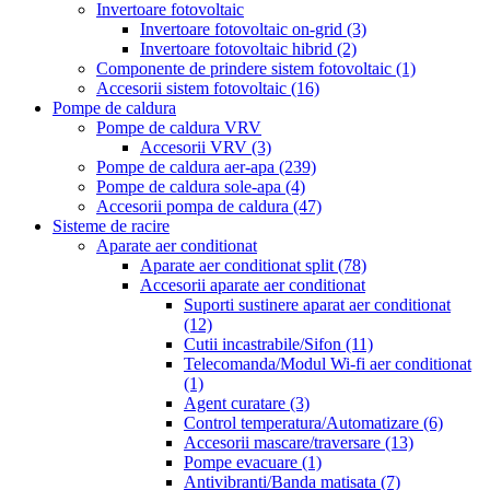
Invertoare fotovoltaic
Invertoare fotovoltaic on-grid
(3)
Invertoare fotovoltaic hibrid
(2)
Componente de prindere sistem fotovoltaic
(1)
Accesorii sistem fotovoltaic
(16)
Pompe de caldura
Pompe de caldura VRV
Accesorii VRV
(3)
Pompe de caldura aer-apa
(239)
Pompe de caldura sole-apa
(4)
Accesorii pompa de caldura
(47)
Sisteme de racire
Aparate aer conditionat
Aparate aer conditionat split
(78)
Accesorii aparate aer conditionat
Suporti sustinere aparat aer conditionat
(12)
Cutii incastrabile/Sifon
(11)
Telecomanda/Modul Wi-fi aer conditionat
(1)
Agent curatare
(3)
Control temperatura/Automatizare
(6)
Accesorii mascare/traversare
(13)
Pompe evacuare
(1)
Antivibranti/Banda matisata
(7)