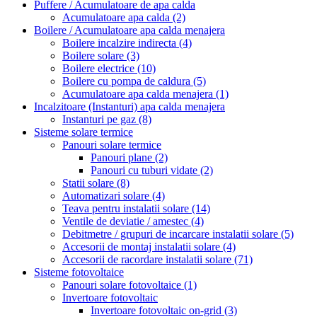
Puffere / Acumulatoare de apa calda
Acumulatoare apa calda
(2)
Boilere / Acumulatoare apa calda menajera
Boilere incalzire indirecta
(4)
Boilere solare
(3)
Boilere electrice
(10)
Boilere cu pompa de caldura
(5)
Acumulatoare apa calda menajera
(1)
Incalzitoare (Instanturi) apa calda menajera
Instanturi pe gaz
(8)
Sisteme solare termice
Panouri solare termice
Panouri plane
(2)
Panouri cu tuburi vidate
(2)
Statii solare
(8)
Automatizari solare
(4)
Teava pentru instalatii solare
(14)
Ventile de deviatie / amestec
(4)
Debitmetre / grupuri de incarcare instalatii solare
(5)
Accesorii de montaj instalatii solare
(4)
Accesorii de racordare instalatii solare
(71)
Sisteme fotovoltaice
Panouri solare fotovoltaice
(1)
Invertoare fotovoltaic
Invertoare fotovoltaic on-grid
(3)