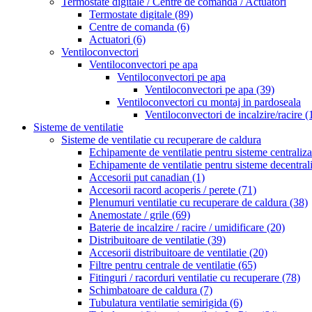
Termostate digitale / Centre de comanda / Actuatori
Termostate digitale
(89)
Centre de comanda
(6)
Actuatori
(6)
Ventiloconvectori
Ventiloconvectori pe apa
Ventiloconvectori pe apa
Ventiloconvectori pe apa
(39)
Ventiloconvectori cu montaj in pardoseala
Ventiloconvectori de incalzire/racire
(
Sisteme de ventilatie
Sisteme de ventilatie cu recuperare de caldura
Echipamente de ventilatie pentru sisteme centraliz
Echipamente de ventilatie pentru sisteme decentral
Accesorii put canadian
(1)
Accesorii racord acoperis / perete
(71)
Plenumuri ventilatie cu recuperare de caldura
(38)
Anemostate / grile
(69)
Baterie de incalzire / racire / umidificare
(20)
Distribuitoare de ventilatie
(39)
Accesorii distribuitoare de ventilatie
(20)
Filtre pentru centrale de ventilatie
(65)
Fitinguri / racorduri ventilatie cu recuperare
(78)
Schimbatoare de caldura
(7)
Tubulatura ventilatie semirigida
(6)