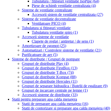
Tubulatura / fitinguri ventilatie IsoPipe
(64)
Piese de schimb ventilatie centralizata
(4)
Sisteme de ventilatie centralizate
Accesorii sistem de ventilatie centralizata
(27)
Sisteme de ventilatie decentralizate
Ventilatoare PICO
(4)
Tubulatura si fitinguri ventilatie
Tubulatura ventilatie spiro
(1)
Accesorii sisteme de ventilatie
Clapete de reglaj / antiretur / de sens
(1)
Amortizoare de zgomot
(25)
Automatizari / Controlere sisteme de ventilatie
(21)
Purificatoare de aer
(5)
Sisteme de distributie / Grupuri de pompare
Grupuri de distributie Play
(4)
Grupuri de distributie FirstBox
(13)
Grupuri de distributie T-Box
(74)
Grupuri de distributie Kompat
(88)
Grupuri de distributie Hercules
(11)
Grupuri de separare hidraulica / Butelii de egalizare
(9)
Grupuri de incarcare centrale pe lemne
(1)
Accesorii sisteme de distributie
(33)
Statii pentru preparare apa calda menajera
Statii de preparare apa calda menajera
(16)
Statii de contorizare si preparare apa calda menajera
(40)