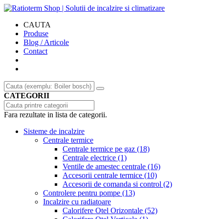
CAUTA
Produse
Blog / Articole
Contact
CATEGORII
Fara rezultate in lista de categorii.
Sisteme de incalzire
Centrale termice
Centrale termice pe gaz
(18)
Centrale electrice
(1)
Ventile de amestec centrale
(16)
Accesorii centrale termice
(10)
Accesorii de comanda si control
(2)
Controlere pentru pompe
(13)
Incalzire cu radiatoare
Calorifere Otel Orizontale
(52)