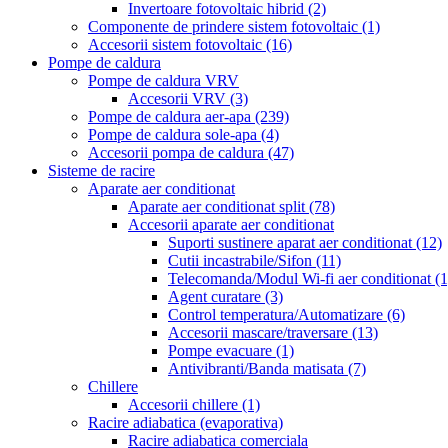
Invertoare fotovoltaic hibrid
(2)
Componente de prindere sistem fotovoltaic
(1)
Accesorii sistem fotovoltaic
(16)
Pompe de caldura
Pompe de caldura VRV
Accesorii VRV
(3)
Pompe de caldura aer-apa
(239)
Pompe de caldura sole-apa
(4)
Accesorii pompa de caldura
(47)
Sisteme de racire
Aparate aer conditionat
Aparate aer conditionat split
(78)
Accesorii aparate aer conditionat
Suporti sustinere aparat aer conditionat
(12)
Cutii incastrabile/Sifon
(11)
Telecomanda/Modul Wi-fi aer conditionat
(1
Agent curatare
(3)
Control temperatura/Automatizare
(6)
Accesorii mascare/traversare
(13)
Pompe evacuare
(1)
Antivibranti/Banda matisata
(7)
Chillere
Accesorii chillere
(1)
Racire adiabatica (evaporativa)
Racire adiabatica comerciala