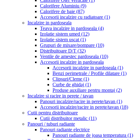
Calorifere Otel Verticale
(1)
Calorifere Aluminiu
(9)
Calorifere de baie
(87)
Accesorii incalzire cu radiatoare
(1)
Incalzire in pardoseala
Teava incalzire in pardoseala
(4)
Izolatie sistem umed
(12)
Izolatie sistem uscat
(1)
Grupuri de mixare/pompare
(10)
Distribuitoare D/T
(32)
Ventile de amestec pardoseala
(10)
Accesorii incalzire in pardoseala
Accesorii incalzire in pardoseala
(1)
Benzi perimetrale / Profile dilatare
(1)
Clipsuri/Cleme
(1)
Curbe de ghidaj
(1)
Produse auxiliare pentru montaj
(2)
Incalzire si racire in perete / tavan
Panouri incalzire/racire in perete/tavan
(1)
Accesorii incalzire/racire in perete/tavan
(18)
Cutii pentru distribuitoare
Cutii distribuitor metalic
(11)
Panouri / tuburi radiante
Panouri radiante electrice
Panouri radiante de joasa temperatura
(1)