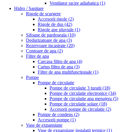
Ventilator racire adiabatica
(1)
Hidro / Sanitare
Rigole de scurgere
Accesorii rigole
(2)
Rigole de dus
(42)
Rigole ape pluviale
(1)
Sifoane de pardoseala
(10)
Dedurizatoare de apa
(3)
Rezervoare incastrate
(20)
Contoare de apa
(2)
Filtre de apa
Carcasa filtru de apa
(4)
Cartus filtru de apa
(3)
Filtre de apa multifunctionale
(1)
Pompe
Pompe de circulatie
Pompe de circulatie 3 turatii
(18)
Pompe de circulatie electronice
(34)
Pompe de circulatie apa menajera
(5)
Pompe de circulatie solare
(18)
Accesorii pompe de circulatie
(2)
Pompe de condens
(2)
Accesorii pompe
(1)
Vase de expansiune
Vase de expansiune instalatii termice
(1)