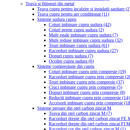
Teava si fitinguri din metal
Teava cupru pentru incalzire si instalatii sanitare
(2
Teava cupru pentru aer conditionat
(11)
Sisteme sudura cupru
Coturi imbinare cupru sudura
(42)
Coturi perete cupru sudura
(2)
Mufe egale imbinare cupru sudura
(7)
Mufe reduse imbinare cupru sudura
(32)
Teuri imbinare cupru sudura
(61)
Racorduri imbinare cupru sudura
(27)
Dopuri cupru sudura
(7)
Ocolire cupru sudura
(6)
Sisteme compresiune din cupru
Coturi imbinare cupru prin compresie
(19)
Racorduri imbinare cupru prin compresie
(2
Teuri imbinare cupru prin compresie
(37)
Cruci imbinare cupru prin compresie
(5)
Dopuri imbinare cupru prin compresie
(8)
Reductii imbinare cupru prin compresie
(14)
Accesorii imbinare cupru prin compresie
(18
Sisteme presare din otel carbon zincat M
Teava din otel carbon zincat M
(7)
Racorduri drepte din otel carbon zincat FE
Racorduri drepte din otel carbon zincat FI 
Racorduri cot din otel carbon zincat M
(1)