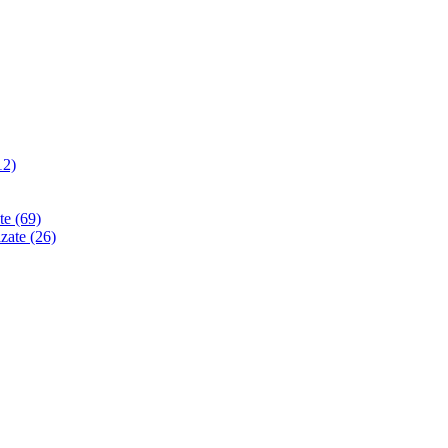
12)
ate
(69)
izate
(26)