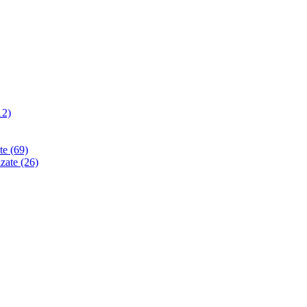
12)
ate
(69)
izate
(26)