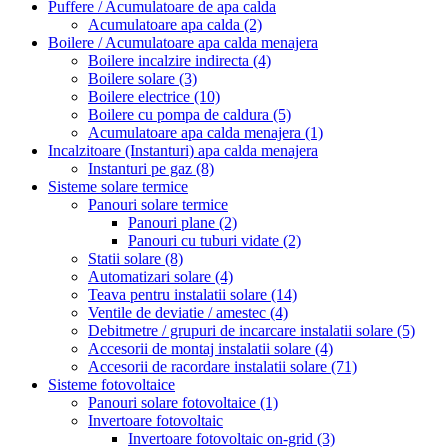
Puffere / Acumulatoare de apa calda
Acumulatoare apa calda
(2)
Boilere / Acumulatoare apa calda menajera
Boilere incalzire indirecta
(4)
Boilere solare
(3)
Boilere electrice
(10)
Boilere cu pompa de caldura
(5)
Acumulatoare apa calda menajera
(1)
Incalzitoare (Instanturi) apa calda menajera
Instanturi pe gaz
(8)
Sisteme solare termice
Panouri solare termice
Panouri plane
(2)
Panouri cu tuburi vidate
(2)
Statii solare
(8)
Automatizari solare
(4)
Teava pentru instalatii solare
(14)
Ventile de deviatie / amestec
(4)
Debitmetre / grupuri de incarcare instalatii solare
(5)
Accesorii de montaj instalatii solare
(4)
Accesorii de racordare instalatii solare
(71)
Sisteme fotovoltaice
Panouri solare fotovoltaice
(1)
Invertoare fotovoltaic
Invertoare fotovoltaic on-grid
(3)