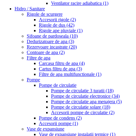
Ventilator racire adiabatica
(1)
Hidro / Sanitare
Rigole de scurgere
Accesorii rigole
(2)
Rigole de dus
(42)
Rigole ape pluviale
(1)
Sifoane de pardoseala
(10)
Dedurizatoare de apa
(3)
Rezervoare incastrate
(20)
Contoare de apa
(2)
Filtre de apa
Carcasa filtru de apa
(4)
Cartus filtru de apa
(3)
Filtre de apa multifunctionale
(1)
Pompe
Pompe de circulatie
Pompe de circulatie 3 turatii
(18)
Pompe de circulatie electronice
(34)
Pompe de circulatie apa menajera
(5)
Pompe de circulatie solare
(18)
Accesorii pompe de circulatie
(2)
Pompe de condens
(2)
Accesorii pompe
(1)
Vase de expansiune
Vase de expansiune instalatii termice
(1)