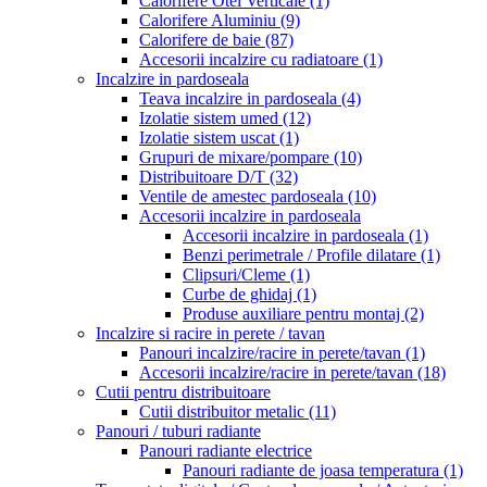
Calorifere Otel Verticale
(1)
Calorifere Aluminiu
(9)
Calorifere de baie
(87)
Accesorii incalzire cu radiatoare
(1)
Incalzire in pardoseala
Teava incalzire in pardoseala
(4)
Izolatie sistem umed
(12)
Izolatie sistem uscat
(1)
Grupuri de mixare/pompare
(10)
Distribuitoare D/T
(32)
Ventile de amestec pardoseala
(10)
Accesorii incalzire in pardoseala
Accesorii incalzire in pardoseala
(1)
Benzi perimetrale / Profile dilatare
(1)
Clipsuri/Cleme
(1)
Curbe de ghidaj
(1)
Produse auxiliare pentru montaj
(2)
Incalzire si racire in perete / tavan
Panouri incalzire/racire in perete/tavan
(1)
Accesorii incalzire/racire in perete/tavan
(18)
Cutii pentru distribuitoare
Cutii distribuitor metalic
(11)
Panouri / tuburi radiante
Panouri radiante electrice
Panouri radiante de joasa temperatura
(1)