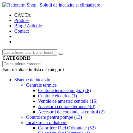
CAUTA
Produse
Blog / Articole
Contact
CATEGORII
Fara rezultate in lista de categorii.
Sisteme de incalzire
Centrale termice
Centrale termice pe gaz
(18)
Centrale electrice
(1)
Ventile de amestec centrale
(16)
Accesorii centrale termice
(10)
Accesorii de comanda si control
(2)
Controlere pentru pompe
(13)
Incalzire cu radiatoare
Calorifere Otel Orizontale
(52)