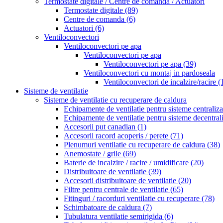
Termostate digitale / Centre de comanda / Actuatori
Termostate digitale
(89)
Centre de comanda
(6)
Actuatori
(6)
Ventiloconvectori
Ventiloconvectori pe apa
Ventiloconvectori pe apa
Ventiloconvectori pe apa
(39)
Ventiloconvectori cu montaj in pardoseala
Ventiloconvectori de incalzire/racire
(
Sisteme de ventilatie
Sisteme de ventilatie cu recuperare de caldura
Echipamente de ventilatie pentru sisteme centraliz
Echipamente de ventilatie pentru sisteme decentral
Accesorii put canadian
(1)
Accesorii racord acoperis / perete
(71)
Plenumuri ventilatie cu recuperare de caldura
(38)
Anemostate / grile
(69)
Baterie de incalzire / racire / umidificare
(20)
Distribuitoare de ventilatie
(39)
Accesorii distribuitoare de ventilatie
(20)
Filtre pentru centrale de ventilatie
(65)
Fitinguri / racorduri ventilatie cu recuperare
(78)
Schimbatoare de caldura
(7)
Tubulatura ventilatie semirigida
(6)