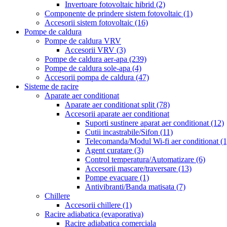
Invertoare fotovoltaic hibrid
(2)
Componente de prindere sistem fotovoltaic
(1)
Accesorii sistem fotovoltaic
(16)
Pompe de caldura
Pompe de caldura VRV
Accesorii VRV
(3)
Pompe de caldura aer-apa
(239)
Pompe de caldura sole-apa
(4)
Accesorii pompa de caldura
(47)
Sisteme de racire
Aparate aer conditionat
Aparate aer conditionat split
(78)
Accesorii aparate aer conditionat
Suporti sustinere aparat aer conditionat
(12)
Cutii incastrabile/Sifon
(11)
Telecomanda/Modul Wi-fi aer conditionat
(1
Agent curatare
(3)
Control temperatura/Automatizare
(6)
Accesorii mascare/traversare
(13)
Pompe evacuare
(1)
Antivibranti/Banda matisata
(7)
Chillere
Accesorii chillere
(1)
Racire adiabatica (evaporativa)
Racire adiabatica comerciala