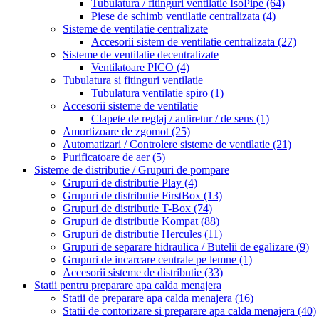
Tubulatura / fitinguri ventilatie IsoPipe
(64)
Piese de schimb ventilatie centralizata
(4)
Sisteme de ventilatie centralizate
Accesorii sistem de ventilatie centralizata
(27)
Sisteme de ventilatie decentralizate
Ventilatoare PICO
(4)
Tubulatura si fitinguri ventilatie
Tubulatura ventilatie spiro
(1)
Accesorii sisteme de ventilatie
Clapete de reglaj / antiretur / de sens
(1)
Amortizoare de zgomot
(25)
Automatizari / Controlere sisteme de ventilatie
(21)
Purificatoare de aer
(5)
Sisteme de distributie / Grupuri de pompare
Grupuri de distributie Play
(4)
Grupuri de distributie FirstBox
(13)
Grupuri de distributie T-Box
(74)
Grupuri de distributie Kompat
(88)
Grupuri de distributie Hercules
(11)
Grupuri de separare hidraulica / Butelii de egalizare
(9)
Grupuri de incarcare centrale pe lemne
(1)
Accesorii sisteme de distributie
(33)
Statii pentru preparare apa calda menajera
Statii de preparare apa calda menajera
(16)
Statii de contorizare si preparare apa calda menajera
(40)