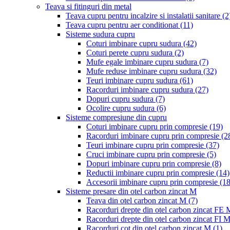
Teava si fitinguri din metal
Teava cupru pentru incalzire si instalatii sanitare
(2
Teava cupru pentru aer conditionat
(11)
Sisteme sudura cupru
Coturi imbinare cupru sudura
(42)
Coturi perete cupru sudura
(2)
Mufe egale imbinare cupru sudura
(7)
Mufe reduse imbinare cupru sudura
(32)
Teuri imbinare cupru sudura
(61)
Racorduri imbinare cupru sudura
(27)
Dopuri cupru sudura
(7)
Ocolire cupru sudura
(6)
Sisteme compresiune din cupru
Coturi imbinare cupru prin compresie
(19)
Racorduri imbinare cupru prin compresie
(2
Teuri imbinare cupru prin compresie
(37)
Cruci imbinare cupru prin compresie
(5)
Dopuri imbinare cupru prin compresie
(8)
Reductii imbinare cupru prin compresie
(14)
Accesorii imbinare cupru prin compresie
(18
Sisteme presare din otel carbon zincat M
Teava din otel carbon zincat M
(7)
Racorduri drepte din otel carbon zincat FE
Racorduri drepte din otel carbon zincat FI 
Racorduri cot din otel carbon zincat M
(1)