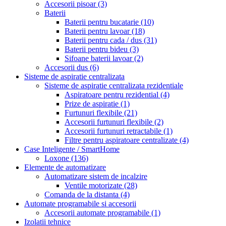
Accesorii pisoar
(3)
Baterii
Baterii pentru bucatarie
(10)
Baterii pentru lavoar
(18)
Baterii pentru cada / dus
(31)
Baterii pentru bideu
(3)
Sifoane baterii lavoar
(2)
Accesorii dus
(6)
Sisteme de aspiratie centralizata
Sisteme de aspiratie centralizata rezidentiale
Aspiratoare pentru rezidential
(4)
Prize de aspiratie
(1)
Furtunuri flexibile
(21)
Accesorii furtunuri flexibile
(2)
Accesorii furtunuri retractabile
(1)
Filtre pentru aspiratoare centralizate
(4)
Case Inteligente / SmartHome
Loxone
(136)
Elemente de automatizare
Automatizare sistem de incalzire
Ventile motorizate
(28)
Comanda de la distanta
(4)
Automate programabile si accesorii
Accesorii automate programabile
(1)
Izolatii tehnice