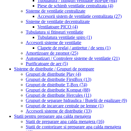
Tubulatura / fitinguri ventilatie IsoPipe
(64)
Piese de schimb ventilatie centralizata
(4)
Sisteme de ventilatie centralizate
Accesorii sistem de ventilatie centralizata
(27)
Sisteme de ventilatie decentralizate
Ventilatoare PICO
(4)
Tubulatura si fitinguri ventilatie
Tubulatura ventilatie spiro
(1)
Accesorii sisteme de ventilatie
Clapete de reglaj / antiretur / de sens
(1)
Amortizoare de zgomot
(25)
Automatizari / Controlere sisteme de ventilatie
(21)
Purificatoare de aer
(5)
Sisteme de distributie / Grupuri de pompare
Grupuri de distributie Play
(4)
Grupuri de distributie FirstBox
(13)
Grupuri de distributie T-Box
(74)
Grupuri de distributie Kompat
(88)
Grupuri de distributie Hercules
(11)
Grupuri de separare hidraulica / Butelii de egalizare
(9)
Grupuri de incarcare centrale pe lemne
(1)
Accesorii sisteme de distributie
(33)
Statii pentru preparare apa calda menajera
Statii de preparare apa calda menajera
(16)
Statii de contorizare si preparare apa calda menajera