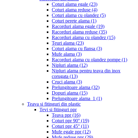
Coturi alama egale
(23)
Coturi alama reduse
(4)
Coturi alama cu olandez
(5)
Coturi perete alama
(1)
Racorduri alama egale
(19)
Racorduri alama reduse
(35)
Racorduri alama cu olandez
(15)
Teuri alama
(23)
Coturi alama cu flansa
(3)
Mufe alama
(3)
Racorduri alama cu olandez pompe
(1)
Nipluri alama
(12)
Nipluri alama pentru teava din inox
corugata
(13)
Cruci alama
(3)
Prelungitoare alama
(32)
Dopuri alama
(15)
Prelungitoare alama_1
(1)
Teava si fitinguri din plastic
Tevi si fitinguri ppr
Teava ppr
(16)
Coturi ppr 90°
(19)
Coturi ppr 45°
(11)
Mufe egale ppr
(12)
Mufe reduse ppr
(29)