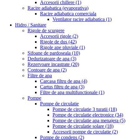
Accesorii chillere
(1)
Racire adiabatica (evaporativa)
Racire adiabatica comerciala
Ventilator racire adiabatica
(1)
Hidro / Sanitare
Rigole de scurgere
Accesorii rigole
(2)
Rigole de dus
(42)
Rigole ape pluviale
(1)
Sifoane de pardoseala
(10)
Dedurizatoare de apa
(3)
Rezervoare incastrate
(20)
Contoare de apa
(2)
Filtre de apa
Carcasa filtru de apa
(4)
Cartus filtru de apa
(3)
Filtre de apa multifunctionale
(1)
Pompe
Pompe de circulatie
Pompe de circulatie 3 turatii
(18)
Pompe de circulatie electronice
(34)
Pompe de circulatie apa menajera
(5)
Pompe de circulatie solare
(18)
Accesorii pompe de circulatie
(2)
Pompe de condens
(2)