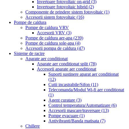
Invertoare fotovoltaic on-grid
(3)
Invertoare fotovoltaic hibrid
(2)
Componente de prindere sistem fotovoltaic
(1)
Accesorii sistem fotovoltaic
(16)
Pompe de caldura
Pompe de caldura VRV
Accesorii VRV
(3)
Pompe de caldura aer-apa
(239)
Pompe de caldura sole-apa
(4)
Accesorii pompa de caldura
(47)
Sisteme de racire
Aparate aer conditionat
Aparate aer conditionat split
(78)
Accesorii aparate aer conditionat
Suporti sustinere aparat aer conditionat
(12)
Cutii incastrabile/Sifon
(11)
Telecomanda/Modul Wi-fi aer conditionat
(1)
Agent curatare
(3)
Control temperatura/Automatizare
(6)
Accesorii mascare/traversare
(13)
Pompe evacuare
(1)
Antivibranti/Banda matisata
(7)
Chillere