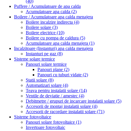
(40)
Puffere / Acumulatoare de apa calda
Acumulatoare apa calda
(2)
Boilere / Acumulatoare apa calda menajera
Boilere incalzire indirecta
(4)
Boilere solare
(3)
Boilere electrice
(10)
Boilere cu pompa de caldura
(5)
Acumulatoare apa calda menajera
(1)
Incalzitoare (Instanturi) apa calda menajera
Instanturi pe gaz
(8)
Sisteme solare termice
Panouri solare termice
Panouri plane
(2)
Panouri cu tuburi vidate
(2)
Statii solare
(8)
Automatizari solare
(4)
Teava pentru instalatii solare
(14)
Ventile de deviatie / amestec
(4)
Debitmetre / grupuri de incarcare instalatii solare
(5)
Accesorii de montaj instalatii solare
(4)
Accesorii de racordare instalatii solare
(71)
Sisteme fotovoltaice
Panouri solare fotovoltaice
(1)
Invertoare fotovoltaic