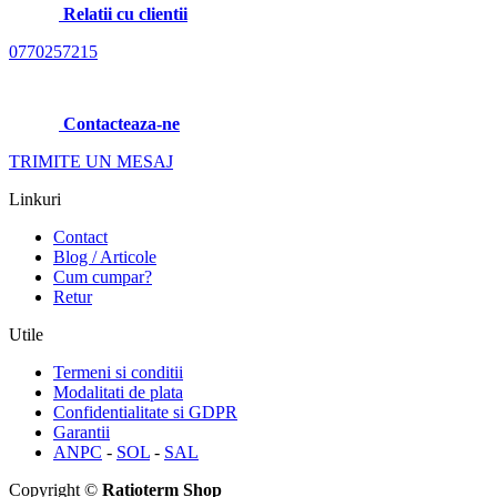
Relatii cu clientii
0770257215
Contacteaza-ne
TRIMITE UN MESAJ
Linkuri
Contact
Blog / Articole
Cum cumpar?
Retur
Utile
Termeni si conditii
Modalitati de plata
Confidentialitate si GDPR
Garantii
ANPC
-
SOL
-
SAL
Copyright ©
Ratioterm Shop