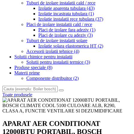
Tuburi de izolare instalatii cald / rece
Izolatie aparenta tubulara
(43)
Izolatie incastrata tubulara
(1)
Izolatie instalatii rece tubulara
(37)
Placi de izolare instalatii cald / rece
Placi de izolare fara adeziv
(1)
Placi de izolare cu adeziv
(3)
Tuburi de izolare instalatii solare
Izolatie solara elastomerica HT
(2)
Accesorii izolatii tehnice
(4)
Solutii chimice pentru instalatii
Solutii pentru instalatii termice
(3)
Produse speciale
(8)
Materii prime
Componente distribuitor
(2)
Toate produsele
APARAT AER CONDITIONAT
12000BTU PORTABIL, BOSCH