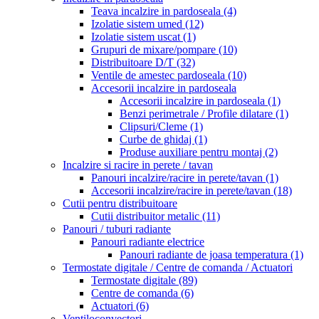
Teava incalzire in pardoseala
(4)
Izolatie sistem umed
(12)
Izolatie sistem uscat
(1)
Grupuri de mixare/pompare
(10)
Distribuitoare D/T
(32)
Ventile de amestec pardoseala
(10)
Accesorii incalzire in pardoseala
Accesorii incalzire in pardoseala
(1)
Benzi perimetrale / Profile dilatare
(1)
Clipsuri/Cleme
(1)
Curbe de ghidaj
(1)
Produse auxiliare pentru montaj
(2)
Incalzire si racire in perete / tavan
Panouri incalzire/racire in perete/tavan
(1)
Accesorii incalzire/racire in perete/tavan
(18)
Cutii pentru distribuitoare
Cutii distribuitor metalic
(11)
Panouri / tuburi radiante
Panouri radiante electrice
Panouri radiante de joasa temperatura
(1)
Termostate digitale / Centre de comanda / Actuatori
Termostate digitale
(89)
Centre de comanda
(6)
Actuatori
(6)
Ventiloconvectori