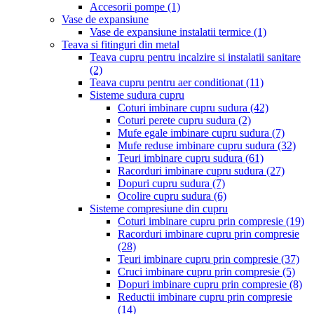
Accesorii pompe
(1)
Vase de expansiune
Vase de expansiune instalatii termice
(1)
Teava si fitinguri din metal
Teava cupru pentru incalzire si instalatii sanitare
(2)
Teava cupru pentru aer conditionat
(11)
Sisteme sudura cupru
Coturi imbinare cupru sudura
(42)
Coturi perete cupru sudura
(2)
Mufe egale imbinare cupru sudura
(7)
Mufe reduse imbinare cupru sudura
(32)
Teuri imbinare cupru sudura
(61)
Racorduri imbinare cupru sudura
(27)
Dopuri cupru sudura
(7)
Ocolire cupru sudura
(6)
Sisteme compresiune din cupru
Coturi imbinare cupru prin compresie
(19)
Racorduri imbinare cupru prin compresie
(28)
Teuri imbinare cupru prin compresie
(37)
Cruci imbinare cupru prin compresie
(5)
Dopuri imbinare cupru prin compresie
(8)
Reductii imbinare cupru prin compresie
(14)