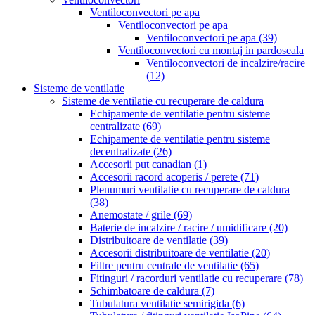
Ventiloconvectori pe apa
Ventiloconvectori pe apa
Ventiloconvectori pe apa
(39)
Ventiloconvectori cu montaj in pardoseala
Ventiloconvectori de incalzire/racire
(12)
Sisteme de ventilatie
Sisteme de ventilatie cu recuperare de caldura
Echipamente de ventilatie pentru sisteme
centralizate
(69)
Echipamente de ventilatie pentru sisteme
decentralizate
(26)
Accesorii put canadian
(1)
Accesorii racord acoperis / perete
(71)
Plenumuri ventilatie cu recuperare de caldura
(38)
Anemostate / grile
(69)
Baterie de incalzire / racire / umidificare
(20)
Distribuitoare de ventilatie
(39)
Accesorii distribuitoare de ventilatie
(20)
Filtre pentru centrale de ventilatie
(65)
Fitinguri / racorduri ventilatie cu recuperare
(78)
Schimbatoare de caldura
(7)
Tubulatura ventilatie semirigida
(6)