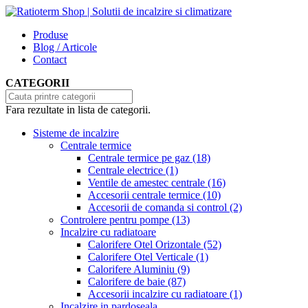
Produse
Blog / Articole
Contact
CATEGORII
Fara rezultate in lista de categorii.
Sisteme de incalzire
Centrale termice
Centrale termice pe gaz
(18)
Centrale electrice
(1)
Ventile de amestec centrale
(16)
Accesorii centrale termice
(10)
Accesorii de comanda si control
(2)
Controlere pentru pompe
(13)
Incalzire cu radiatoare
Calorifere Otel Orizontale
(52)
Calorifere Otel Verticale
(1)
Calorifere Aluminiu
(9)
Calorifere de baie
(87)
Accesorii incalzire cu radiatoare
(1)
Incalzire in pardoseala