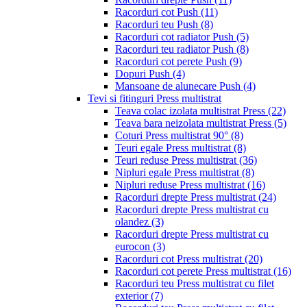
Racorduri cot Push
(11)
Racorduri teu Push
(8)
Racorduri cot radiator Push
(5)
Racorduri teu radiator Push
(8)
Racorduri cot perete Push
(9)
Dopuri Push
(4)
Mansoane de alunecare Push
(4)
Tevi si fitinguri Press multistrat
Teava colac izolata multistrat Press
(22)
Teava bara neizolata multistrat Press
(5)
Coturi Press multistrat 90°
(8)
Teuri egale Press multistrat
(8)
Teuri reduse Press multistrat
(36)
Nipluri egale Press multistrat
(8)
Nipluri reduse Press multistrat
(16)
Racorduri drepte Press multistrat
(24)
Racorduri drepte Press multistrat cu
olandez
(3)
Racorduri drepte Press multistrat cu
eurocon
(3)
Racorduri cot Press multistrat
(20)
Racorduri cot perete Press multistrat
(16)
Racorduri teu Press multistrat cu filet
exterior
(7)