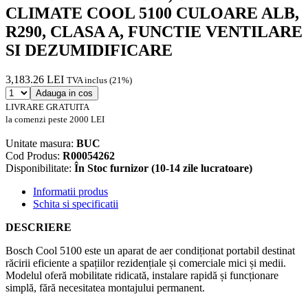
CLIMATE COOL 5100 CULOARE ALB,
R290, CLASA A, FUNCTIE VENTILARE
SI DEZUMIDIFICARE
3,183.26 LEI
TVA inclus (21%)
Adauga in cos
LIVRARE GRATUITA
la comenzi peste 2000 LEI
Unitate masura:
BUC
Cod Produs:
R00054262
Disponibilitate:
În Stoc furnizor (10-14 zile lucratoare)
Informatii produs
Schita si specificatii
DESCRIERE
Bosch Cool 5100 este un aparat de aer condiționat portabil destinat
răcirii eficiente a spațiilor rezidențiale și comerciale mici și medii.
Modelul oferă mobilitate ridicată, instalare rapidă și funcționare
simplă, fără necesitatea montajului permanent.