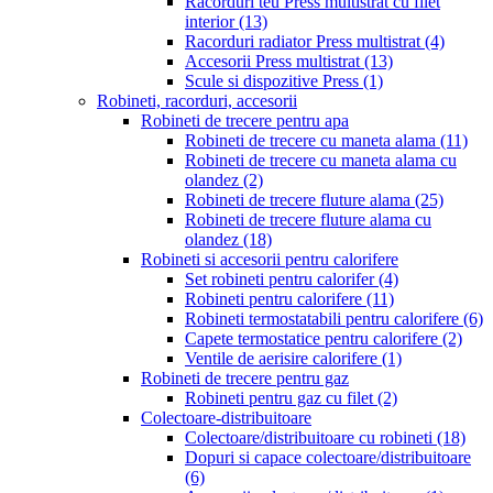
Racorduri teu Press multistrat cu filet
interior
(13)
Racorduri radiator Press multistrat
(4)
Accesorii Press multistrat
(13)
Scule si dispozitive Press
(1)
Robineti, racorduri, accesorii
Robineti de trecere pentru apa
Robineti de trecere cu maneta alama
(11)
Robineti de trecere cu maneta alama cu
olandez
(2)
Robineti de trecere fluture alama
(25)
Robineti de trecere fluture alama cu
olandez
(18)
Robineti si accesorii pentru calorifere
Set robineti pentru calorifer
(4)
Robineti pentru calorifere
(11)
Robineti termostatabili pentru calorifere
(6)
Capete termostatice pentru calorifere
(2)
Ventile de aerisire calorifere
(1)
Robineti de trecere pentru gaz
Robineti pentru gaz cu filet
(2)
Colectoare-distribuitoare
Colectoare/distribuitoare cu robineti
(18)
Dopuri si capace colectoare/distribuitoare
(6)