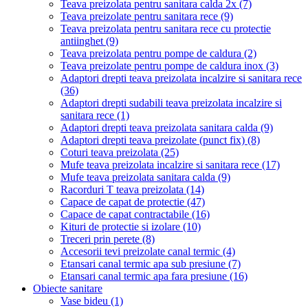
Teava preizolata pentru sanitara calda 2x
(7)
Teava preizolate pentru sanitara rece
(9)
Teava preizolata pentru sanitara rece cu protectie
antiinghet
(9)
Teava preizolata pentru pompe de caldura
(2)
Teava preizolate pentru pompe de caldura inox
(3)
Adaptori drepti teava preizolata incalzire si sanitara rece
(36)
Adaptori drepti sudabili teava preizolata incalzire si
sanitara rece
(1)
Adaptori drepti teava preizolata sanitara calda
(9)
Adaptori drepti teava preizolate (punct fix)
(8)
Coturi teava preizolata
(25)
Mufe teava preizolata incalzire si sanitara rece
(17)
Mufe teava preizolata sanitara calda
(9)
Racorduri T teava preizolata
(14)
Capace de capat de protectie
(47)
Capace de capat contractabile
(16)
Kituri de protectie si izolare
(10)
Treceri prin perete
(8)
Accesorii tevi preizolate canal termic
(4)
Etansari canal termic apa sub presiune
(7)
Etansari canal termic apa fara presiune
(16)
Obiecte sanitare
Vase bideu
(1)