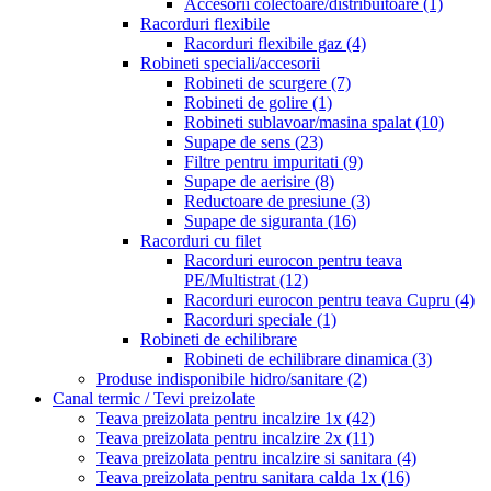
Accesorii colectoare/distribuitoare
(1)
Racorduri flexibile
Racorduri flexibile gaz
(4)
Robineti speciali/accesorii
Robineti de scurgere
(7)
Robineti de golire
(1)
Robineti sublavoar/masina spalat
(10)
Supape de sens
(23)
Filtre pentru impuritati
(9)
Supape de aerisire
(8)
Reductoare de presiune
(3)
Supape de siguranta
(16)
Racorduri cu filet
Racorduri eurocon pentru teava
PE/Multistrat
(12)
Racorduri eurocon pentru teava Cupru
(4)
Racorduri speciale
(1)
Robineti de echilibrare
Robineti de echilibrare dinamica
(3)
Produse indisponibile hidro/sanitare
(2)
Canal termic / Tevi preizolate
Teava preizolata pentru incalzire 1x
(42)
Teava preizolata pentru incalzire 2x
(11)
Teava preizolata pentru incalzire si sanitara
(4)
Teava preizolata pentru sanitara calda 1x
(16)