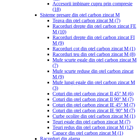
Accesorii imbinare cupru prin compresie
(18)
Sisteme presare din otel carbon zincat M
Teava din otel carbon zincat M
(7)
Racorduri drepte din otel carbon zincat FE
M
(10)
Racorduri drepte din otel carbon zincat FI
M
(9)
Racorduri cot din otel carbon zincat M
(1)
Racorduri teu din otel carbon zincat M
(8)
Mufe scurte egale din otel carbon zincat M
(7)
Mufe scurte reduse din otel carbon zincat
M
(9)
Mufe lungi egale din otel carbon zincat M
(3)
Coturi din otel carbon zincat II 45° M
(6)
Coturi din otel carbon zincat II 90° M
(7)
Coturi din otel carbon zincat IE 45° M
(7)
Coturi din otel carbon zincat IE 90° M
(7)
Curbe ocolire din otel carbon zincat M
(1)
Teuri egale din otel carbon zincat M
(7)
Teuri redus din otel carbon zincat M
(12)
Capace din otel carbon zincat M
(1)
Racorduri din alama