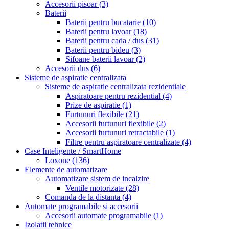
Accesorii pisoar
(3)
Baterii
Baterii pentru bucatarie
(10)
Baterii pentru lavoar
(18)
Baterii pentru cada / dus
(31)
Baterii pentru bideu
(3)
Sifoane baterii lavoar
(2)
Accesorii dus
(6)
Sisteme de aspiratie centralizata
Sisteme de aspiratie centralizata rezidentiale
Aspiratoare pentru rezidential
(4)
Prize de aspiratie
(1)
Furtunuri flexibile
(21)
Accesorii furtunuri flexibile
(2)
Accesorii furtunuri retractabile
(1)
Filtre pentru aspiratoare centralizate
(4)
Case Inteligente / SmartHome
Loxone
(136)
Elemente de automatizare
Automatizare sistem de incalzire
Ventile motorizate
(28)
Comanda de la distanta
(4)
Automate programabile si accesorii
Accesorii automate programabile
(1)
Izolatii tehnice