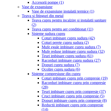
Accesorii pompe
(1)
Vase de expansiune
Vase de expansiune instalatii termice
(1)
Teava si fitinguri din metal
Teava cupru pentru incalzire si instalatii sanitare
(2)
Teava cupru pentru aer conditionat
(11)
Sisteme sudura cupru
Coturi imbinare cupru sudura
(42)
Coturi perete cupru sudura
(2)
Mufe egale imbinare cupru sudura
(7)
Mufe reduse imbinare cupru sudura
(32)
Teuri imbinare cupru sudura
(61)
Racorduri imbinare cupru sudura
(27)
Dopuri cupru sudura
(7)
Ocolire cupru sudura
(6)
Sisteme compresiune din cupru
Coturi imbinare cupru prin compresie
(19)
Racorduri imbinare cupru prin compresie
(28)
Teuri imbinare cupru prin compresie
(37)
Cruci imbinare cupru prin compresie
(5)
Dopuri imbinare cupru prin compresie
(8)
Reductii imbinare cupru prin compresie
(14)