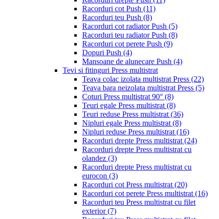
Racorduri cot Push
(11)
Racorduri teu Push
(8)
Racorduri cot radiator Push
(5)
Racorduri teu radiator Push
(8)
Racorduri cot perete Push
(9)
Dopuri Push
(4)
Mansoane de alunecare Push
(4)
Tevi si fitinguri Press multistrat
Teava colac izolata multistrat Press
(22)
Teava bara neizolata multistrat Press
(5)
Coturi Press multistrat 90°
(8)
Teuri egale Press multistrat
(8)
Teuri reduse Press multistrat
(36)
Nipluri egale Press multistrat
(8)
Nipluri reduse Press multistrat
(16)
Racorduri drepte Press multistrat
(24)
Racorduri drepte Press multistrat cu
olandez
(3)
Racorduri drepte Press multistrat cu
eurocon
(3)
Racorduri cot Press multistrat
(20)
Racorduri cot perete Press multistrat
(16)
Racorduri teu Press multistrat cu filet
exterior
(7)