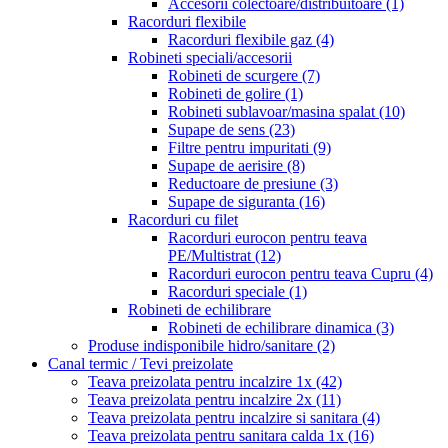
Accesorii colectoare/distribuitoare
(1)
Racorduri flexibile
Racorduri flexibile gaz
(4)
Robineti speciali/accesorii
Robineti de scurgere
(7)
Robineti de golire
(1)
Robineti sublavoar/masina spalat
(10)
Supape de sens
(23)
Filtre pentru impuritati
(9)
Supape de aerisire
(8)
Reductoare de presiune
(3)
Supape de siguranta
(16)
Racorduri cu filet
Racorduri eurocon pentru teava
PE/Multistrat
(12)
Racorduri eurocon pentru teava Cupru
(4)
Racorduri speciale
(1)
Robineti de echilibrare
Robineti de echilibrare dinamica
(3)
Produse indisponibile hidro/sanitare
(2)
Canal termic / Tevi preizolate
Teava preizolata pentru incalzire 1x
(42)
Teava preizolata pentru incalzire 2x
(11)
Teava preizolata pentru incalzire si sanitara
(4)
Teava preizolata pentru sanitara calda 1x
(16)