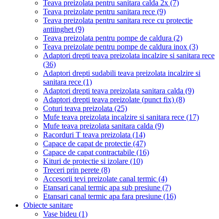
Teava preizolata pentru sanitara calda 2x
(7)
Teava preizolate pentru sanitara rece
(9)
Teava preizolata pentru sanitara rece cu protectie
antiinghet
(9)
Teava preizolata pentru pompe de caldura
(2)
Teava preizolate pentru pompe de caldura inox
(3)
Adaptori drepti teava preizolata incalzire si sanitara rece
(36)
Adaptori drepti sudabili teava preizolata incalzire si
sanitara rece
(1)
Adaptori drepti teava preizolata sanitara calda
(9)
Adaptori drepti teava preizolate (punct fix)
(8)
Coturi teava preizolata
(25)
Mufe teava preizolata incalzire si sanitara rece
(17)
Mufe teava preizolata sanitara calda
(9)
Racorduri T teava preizolata
(14)
Capace de capat de protectie
(47)
Capace de capat contractabile
(16)
Kituri de protectie si izolare
(10)
Treceri prin perete
(8)
Accesorii tevi preizolate canal termic
(4)
Etansari canal termic apa sub presiune
(7)
Etansari canal termic apa fara presiune
(16)
Obiecte sanitare
Vase bideu
(1)