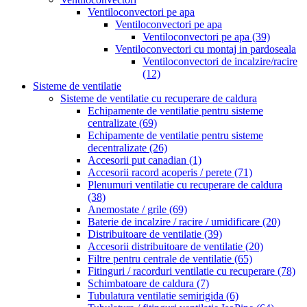
Ventiloconvectori pe apa
Ventiloconvectori pe apa
Ventiloconvectori pe apa
(39)
Ventiloconvectori cu montaj in pardoseala
Ventiloconvectori de incalzire/racire
(12)
Sisteme de ventilatie
Sisteme de ventilatie cu recuperare de caldura
Echipamente de ventilatie pentru sisteme
centralizate
(69)
Echipamente de ventilatie pentru sisteme
decentralizate
(26)
Accesorii put canadian
(1)
Accesorii racord acoperis / perete
(71)
Plenumuri ventilatie cu recuperare de caldura
(38)
Anemostate / grile
(69)
Baterie de incalzire / racire / umidificare
(20)
Distribuitoare de ventilatie
(39)
Accesorii distribuitoare de ventilatie
(20)
Filtre pentru centrale de ventilatie
(65)
Fitinguri / racorduri ventilatie cu recuperare
(78)
Schimbatoare de caldura
(7)
Tubulatura ventilatie semirigida
(6)