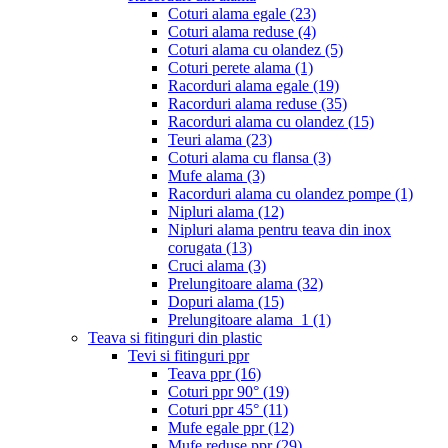
Coturi alama egale
(23)
Coturi alama reduse
(4)
Coturi alama cu olandez
(5)
Coturi perete alama
(1)
Racorduri alama egale
(19)
Racorduri alama reduse
(35)
Racorduri alama cu olandez
(15)
Teuri alama
(23)
Coturi alama cu flansa
(3)
Mufe alama
(3)
Racorduri alama cu olandez pompe
(1)
Nipluri alama
(12)
Nipluri alama pentru teava din inox
corugata
(13)
Cruci alama
(3)
Prelungitoare alama
(32)
Dopuri alama
(15)
Prelungitoare alama_1
(1)
Teava si fitinguri din plastic
Tevi si fitinguri ppr
Teava ppr
(16)
Coturi ppr 90°
(19)
Coturi ppr 45°
(11)
Mufe egale ppr
(12)
Mufe reduse ppr
(29)