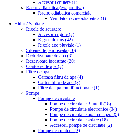
Accesorii chillere
(1)
Racire adiabatica (evaporativa)
Racire adiabatica comerciala
Ventilator racire adiabatica
(1)
Hidro / Sanitare
Rigole de scurgere
Accesorii rigole
(2)
Rigole de dus
(42)
Rigole ape pluviale
(1)
Sifoane de pardoseala
(10)
Dedurizatoare de apa
(3)
Rezervoare incastrate
(20)
Contoare de apa
(2)
Filtre de apa
Carcasa filtru de apa
(4)
Cartus filtru de apa
(3)
Filtre de apa multifunctionale
(1)
Pompe
Pompe de circulatie
Pompe de circulatie 3 turatii
(18)
Pompe de circulatie electronice
(34)
Pompe de circulatie apa menajera
(5)
Pompe de circulatie solare
(18)
Accesorii pompe de circulatie
(2)
Pompe de condens
(2)