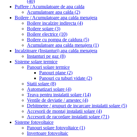
(40)
Puffere / Acumulatoare de apa calda
Acumulatoare apa calda
(2)
Boilere / Acumulatoare apa calda menajera
Boilere incalzire indirecta
(4)
Boilere solare
(3)
Boilere electrice
(10)
Boilere cu pompa de caldura
(5)
Acumulatoare apa calda menajera
(1)
Incalzitoare (Instanturi) apa calda menajera
Instanturi pe gaz
(8)
Sisteme solare termice
Panouri solare termice
Panouri plane
(2)
Panouri cu tuburi vidate
(2)
Statii solare
(8)
Automatizari solare
(4)
Teava pentru instalatii solare
(14)
Ventile de deviatie / amestec
(4)
Debitmetre / grupuri de incarcare instalatii solare
(5)
Accesorii de montaj instalatii solare
(4)
Accesorii de racordare instalatii solare
(71)
Sisteme fotovoltaice
Panouri solare fotovoltaice
(1)
Invertoare fotovoltaic