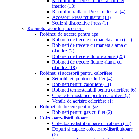
Racorduri teu Press multistrat cu filet
interior
(13)
Racorduri radiator Press multistrat
(4)
Accesorii Press multistrat
(13)
Scule si dispozitive Press
(1)
Robineti, racorduri, accesorii
Robineti de trecere pentru apa
Robineti de trecere cu maneta alama
(11)
Robineti de trecere cu maneta alama cu
olandez
(2)
Robineti de trecere fluture alama
(25)
Robineti de trecere fluture alama cu
olandez
(18)
Robineti si accesorii pentru calorifere
Set robineti pentru calorifer
(4)
Robineti pentru calorifere
(11)
Robineti termostatabili pentru calorifere
(6)
Capete termostatice pentru calorifere
(2)
Ventile de aerisire calorifere
(1)
Robineti de trecere pentru gaz
Robineti pentru gaz cu filet
(2)
Colectoare-distribuitoare
Colectoare/distribuitoare cu robineti
(18)
Dopuri si capace colectoare/distribuitoare
(6)