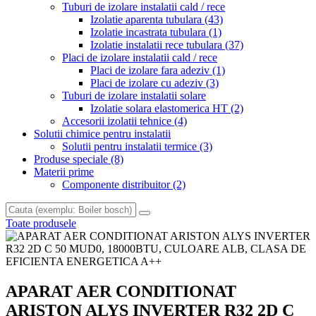
Tuburi de izolare instalatii cald / rece
Izolatie aparenta tubulara
(43)
Izolatie incastrata tubulara
(1)
Izolatie instalatii rece tubulara
(37)
Placi de izolare instalatii cald / rece
Placi de izolare fara adeziv
(1)
Placi de izolare cu adeziv
(3)
Tuburi de izolare instalatii solare
Izolatie solara elastomerica HT
(2)
Accesorii izolatii tehnice
(4)
Solutii chimice pentru instalatii
Solutii pentru instalatii termice
(3)
Produse speciale
(8)
Materii prime
Componente distribuitor
(2)
Toate produsele
APARAT AER CONDITIONAT
ARISTON ALYS INVERTER R32 2D C