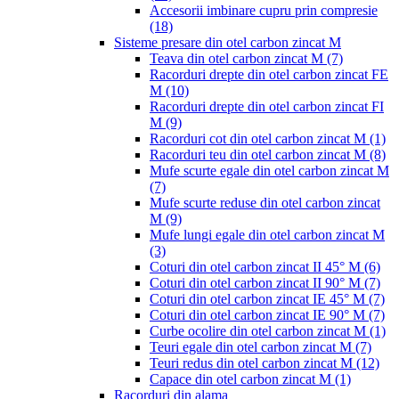
Accesorii imbinare cupru prin compresie
(18)
Sisteme presare din otel carbon zincat M
Teava din otel carbon zincat M
(7)
Racorduri drepte din otel carbon zincat FE
M
(10)
Racorduri drepte din otel carbon zincat FI
M
(9)
Racorduri cot din otel carbon zincat M
(1)
Racorduri teu din otel carbon zincat M
(8)
Mufe scurte egale din otel carbon zincat M
(7)
Mufe scurte reduse din otel carbon zincat
M
(9)
Mufe lungi egale din otel carbon zincat M
(3)
Coturi din otel carbon zincat II 45° M
(6)
Coturi din otel carbon zincat II 90° M
(7)
Coturi din otel carbon zincat IE 45° M
(7)
Coturi din otel carbon zincat IE 90° M
(7)
Curbe ocolire din otel carbon zincat M
(1)
Teuri egale din otel carbon zincat M
(7)
Teuri redus din otel carbon zincat M
(12)
Capace din otel carbon zincat M
(1)
Racorduri din alama