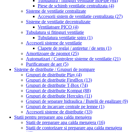
Tubulatura / fitinguri ventilatie IsoPipe
(64)
Piese de schimb ventilatie centralizata
(4)
Sisteme de ventilatie centralizate
Accesorii sistem de ventilatie centralizata
(27)
Sisteme de ventilatie decentralizate
Ventilatoare PICO
(4)
Tubulatura si fitinguri ventilatie
Tubulatura ventilatie spiro
(1)
Accesorii sisteme de ventilatie
Clapete de reglaj / antiretur / de sens
(1)
Amortizoare de zgomot
(25)
Automatizari / Controlere sisteme de ventilatie
(21)
Purificatoare de aer
(5)
Sisteme de distributie / Grupuri de pompare
Grupuri de distributie Play
(4)
Grupuri de distributie FirstBox
(13)
Grupuri de distributie T-Box
(74)
Grupuri de distributie Kompat
(88)
Grupuri de distributie Hercules
(11)
Grupuri de separare hidraulica / Butelii de egalizare
(9)
Grupuri de incarcare centrale pe lemne
(1)
Accesorii sisteme de distributie
(33)
Statii pentru preparare apa calda menajera
Statii de preparare apa calda menajera
(16)
Statii de contorizare si preparare apa calda menajera