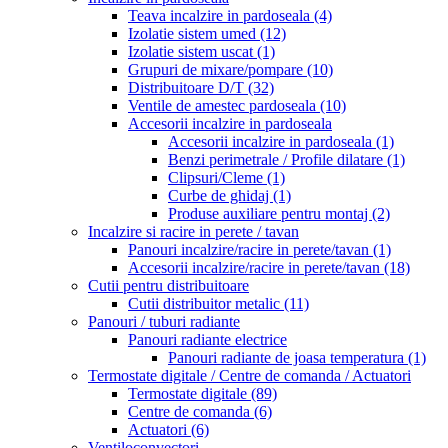
Teava incalzire in pardoseala
(4)
Izolatie sistem umed
(12)
Izolatie sistem uscat
(1)
Grupuri de mixare/pompare
(10)
Distribuitoare D/T
(32)
Ventile de amestec pardoseala
(10)
Accesorii incalzire in pardoseala
Accesorii incalzire in pardoseala
(1)
Benzi perimetrale / Profile dilatare
(1)
Clipsuri/Cleme
(1)
Curbe de ghidaj
(1)
Produse auxiliare pentru montaj
(2)
Incalzire si racire in perete / tavan
Panouri incalzire/racire in perete/tavan
(1)
Accesorii incalzire/racire in perete/tavan
(18)
Cutii pentru distribuitoare
Cutii distribuitor metalic
(11)
Panouri / tuburi radiante
Panouri radiante electrice
Panouri radiante de joasa temperatura
(1)
Termostate digitale / Centre de comanda / Actuatori
Termostate digitale
(89)
Centre de comanda
(6)
Actuatori
(6)
Ventiloconvectori