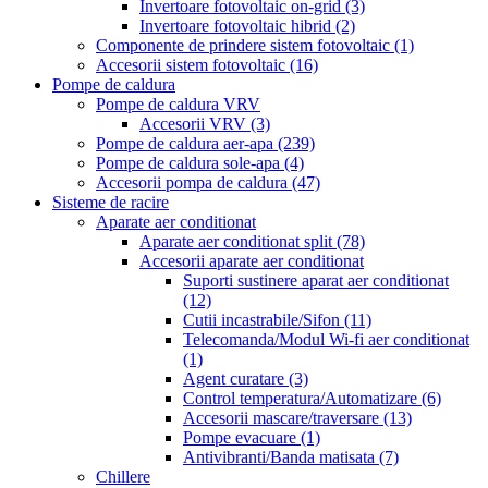
Invertoare fotovoltaic on-grid
(3)
Invertoare fotovoltaic hibrid
(2)
Componente de prindere sistem fotovoltaic
(1)
Accesorii sistem fotovoltaic
(16)
Pompe de caldura
Pompe de caldura VRV
Accesorii VRV
(3)
Pompe de caldura aer-apa
(239)
Pompe de caldura sole-apa
(4)
Accesorii pompa de caldura
(47)
Sisteme de racire
Aparate aer conditionat
Aparate aer conditionat split
(78)
Accesorii aparate aer conditionat
Suporti sustinere aparat aer conditionat
(12)
Cutii incastrabile/Sifon
(11)
Telecomanda/Modul Wi-fi aer conditionat
(1)
Agent curatare
(3)
Control temperatura/Automatizare
(6)
Accesorii mascare/traversare
(13)
Pompe evacuare
(1)
Antivibranti/Banda matisata
(7)
Chillere