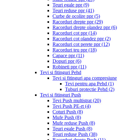
Teuri egale ppr
(9)
Teuri reduse ppr
(41)
Curbe de ocolire ppr
(5)
Racorduri drepte ppr
(29)
Racorduri drepte olandez ppr
(6)
Racorduri cot ppr
(14)
Racorduri cot olandez ppr
(2)
Racorduri cot perete ppr
(12)
Racorduri teu ppr
(18)
Capace ppr
(11)
Dopuri ppr
(6)
Robineti ppr
(11)
Tevi si fitinguri Pehd
Tevi si fitinguri apa compresiune
Tevi pentru apa Pehd
(1)
Tuburi protectie Pehd
(2)
Tevi si fitinguri Push
Tevi Push multistrat
(20)
Tevi Push PE-rt
(4)
Coturi Push
(8)
Mufe Push
(8)
Mufe reduse Push
(8)
Teuri egale Push
(8)
Teuri reduse Push
(38)
Racorduri drepte Push
(11)