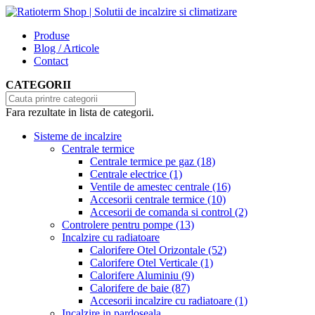
Produse
Blog / Articole
Contact
CATEGORII
Fara rezultate in lista de categorii.
Sisteme de incalzire
Centrale termice
Centrale termice pe gaz
(18)
Centrale electrice
(1)
Ventile de amestec centrale
(16)
Accesorii centrale termice
(10)
Accesorii de comanda si control
(2)
Controlere pentru pompe
(13)
Incalzire cu radiatoare
Calorifere Otel Orizontale
(52)
Calorifere Otel Verticale
(1)
Calorifere Aluminiu
(9)
Calorifere de baie
(87)
Accesorii incalzire cu radiatoare
(1)
Incalzire in pardoseala