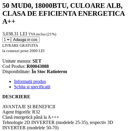
50 MUD0, 18000BTU, CULOARE ALB,
CLASA DE EFICIENTA ENERGETICA
A++
3,038.31 LEI
TVA inclus (21%)
Adauga in cos
LIVRARE GRATUITA
la comenzi peste 2000 LEI
Unitate masura:
SET
Cod Produs:
R00043088
Disponibilitate:
În Stoc Ratioterm
Informatii produs
Schita si specificatii
DESCRIERE
AVANTAJE ȘI BENEFICII
Agent frigorific R32
Clasă energetică până la A+++
Tehnologie 2D INVERTER (modelele 25-35), respectiv 3D
INVERTER (modelele 50-70)