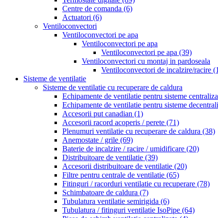
Centre de comanda
(6)
Actuatori
(6)
Ventiloconvectori
Ventiloconvectori pe apa
Ventiloconvectori pe apa
Ventiloconvectori pe apa
(39)
Ventiloconvectori cu montaj in pardoseala
Ventiloconvectori de incalzire/racire
(
Sisteme de ventilatie
Sisteme de ventilatie cu recuperare de caldura
Echipamente de ventilatie pentru sisteme centraliz
Echipamente de ventilatie pentru sisteme decentral
Accesorii put canadian
(1)
Accesorii racord acoperis / perete
(71)
Plenumuri ventilatie cu recuperare de caldura
(38)
Anemostate / grile
(69)
Baterie de incalzire / racire / umidificare
(20)
Distribuitoare de ventilatie
(39)
Accesorii distribuitoare de ventilatie
(20)
Filtre pentru centrale de ventilatie
(65)
Fitinguri / racorduri ventilatie cu recuperare
(78)
Schimbatoare de caldura
(7)
Tubulatura ventilatie semirigida
(6)
Tubulatura / fitinguri ventilatie IsoPipe
(64)