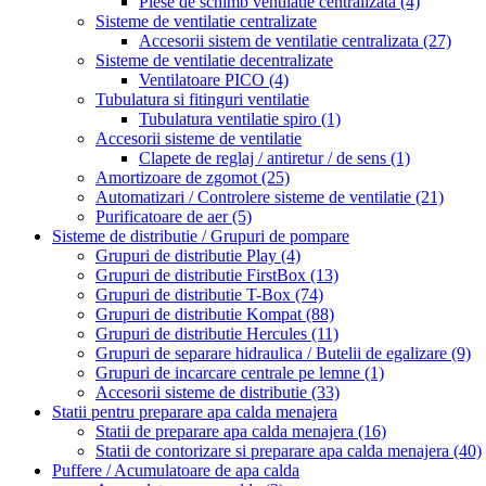
Piese de schimb ventilatie centralizata
(4)
Sisteme de ventilatie centralizate
Accesorii sistem de ventilatie centralizata
(27)
Sisteme de ventilatie decentralizate
Ventilatoare PICO
(4)
Tubulatura si fitinguri ventilatie
Tubulatura ventilatie spiro
(1)
Accesorii sisteme de ventilatie
Clapete de reglaj / antiretur / de sens
(1)
Amortizoare de zgomot
(25)
Automatizari / Controlere sisteme de ventilatie
(21)
Purificatoare de aer
(5)
Sisteme de distributie / Grupuri de pompare
Grupuri de distributie Play
(4)
Grupuri de distributie FirstBox
(13)
Grupuri de distributie T-Box
(74)
Grupuri de distributie Kompat
(88)
Grupuri de distributie Hercules
(11)
Grupuri de separare hidraulica / Butelii de egalizare
(9)
Grupuri de incarcare centrale pe lemne
(1)
Accesorii sisteme de distributie
(33)
Statii pentru preparare apa calda menajera
Statii de preparare apa calda menajera
(16)
Statii de contorizare si preparare apa calda menajera
(40)
Puffere / Acumulatoare de apa calda