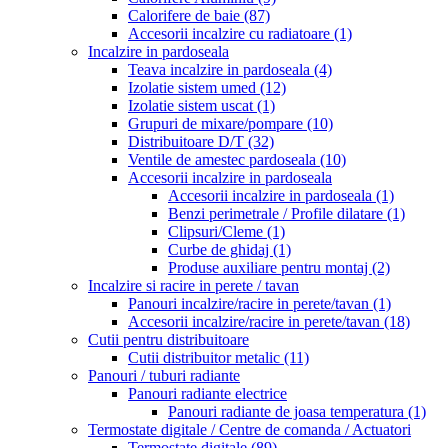
Calorifere de baie
(87)
Accesorii incalzire cu radiatoare
(1)
Incalzire in pardoseala
Teava incalzire in pardoseala
(4)
Izolatie sistem umed
(12)
Izolatie sistem uscat
(1)
Grupuri de mixare/pompare
(10)
Distribuitoare D/T
(32)
Ventile de amestec pardoseala
(10)
Accesorii incalzire in pardoseala
Accesorii incalzire in pardoseala
(1)
Benzi perimetrale / Profile dilatare
(1)
Clipsuri/Cleme
(1)
Curbe de ghidaj
(1)
Produse auxiliare pentru montaj
(2)
Incalzire si racire in perete / tavan
Panouri incalzire/racire in perete/tavan
(1)
Accesorii incalzire/racire in perete/tavan
(18)
Cutii pentru distribuitoare
Cutii distribuitor metalic
(11)
Panouri / tuburi radiante
Panouri radiante electrice
Panouri radiante de joasa temperatura
(1)
Termostate digitale / Centre de comanda / Actuatori
Termostate digitale
(89)