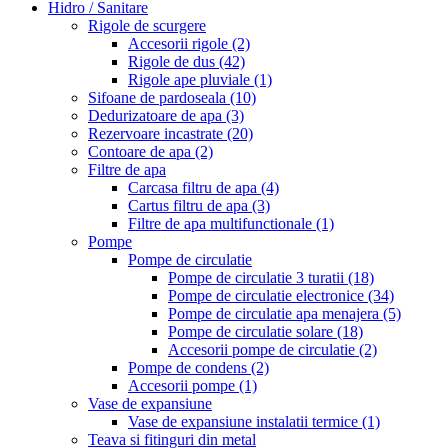
Hidro / Sanitare
Rigole de scurgere
Accesorii rigole
(2)
Rigole de dus
(42)
Rigole ape pluviale
(1)
Sifoane de pardoseala
(10)
Dedurizatoare de apa
(3)
Rezervoare incastrate
(20)
Contoare de apa
(2)
Filtre de apa
Carcasa filtru de apa
(4)
Cartus filtru de apa
(3)
Filtre de apa multifunctionale
(1)
Pompe
Pompe de circulatie
Pompe de circulatie 3 turatii
(18)
Pompe de circulatie electronice
(34)
Pompe de circulatie apa menajera
(5)
Pompe de circulatie solare
(18)
Accesorii pompe de circulatie
(2)
Pompe de condens
(2)
Accesorii pompe
(1)
Vase de expansiune
Vase de expansiune instalatii termice
(1)
Teava si fitinguri din metal