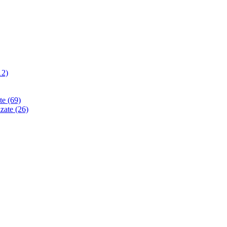
12)
ate
(69)
izate
(26)