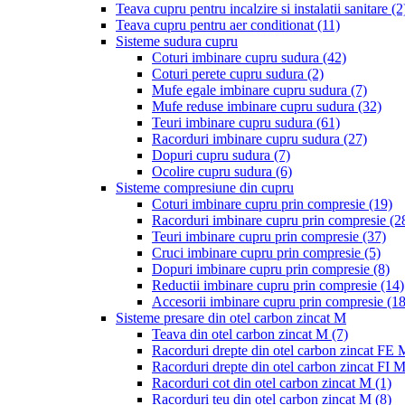
Teava cupru pentru incalzire si instalatii sanitare
(2
Teava cupru pentru aer conditionat
(11)
Sisteme sudura cupru
Coturi imbinare cupru sudura
(42)
Coturi perete cupru sudura
(2)
Mufe egale imbinare cupru sudura
(7)
Mufe reduse imbinare cupru sudura
(32)
Teuri imbinare cupru sudura
(61)
Racorduri imbinare cupru sudura
(27)
Dopuri cupru sudura
(7)
Ocolire cupru sudura
(6)
Sisteme compresiune din cupru
Coturi imbinare cupru prin compresie
(19)
Racorduri imbinare cupru prin compresie
(2
Teuri imbinare cupru prin compresie
(37)
Cruci imbinare cupru prin compresie
(5)
Dopuri imbinare cupru prin compresie
(8)
Reductii imbinare cupru prin compresie
(14)
Accesorii imbinare cupru prin compresie
(18
Sisteme presare din otel carbon zincat M
Teava din otel carbon zincat M
(7)
Racorduri drepte din otel carbon zincat FE
Racorduri drepte din otel carbon zincat FI 
Racorduri cot din otel carbon zincat M
(1)
Racorduri teu din otel carbon zincat M
(8)