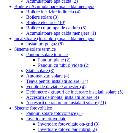
Acumulatoare apa calda
(2)
Boilere / Acumulatoare apa calda menajera
Boilere incalzire indirecta
(4)
Boilere solare
(3)
Boilere electrice
(10)
Boilere cu pompa de caldura
(5)
Acumulatoare apa calda menajera
(1)
Incalzitoare (Instanturi) apa calda menajera
Instanturi pe gaz
(8)
Sisteme solare termice
Panouri solare termice
Panouri plane
(2)
Panouri cu tuburi vidate
(2)
Statii solare
(8)
Automatizari solare
(4)
Teava pentru instalatii solare
(14)
Ventile de deviatie / amestec
(4)
Debitmetre / grupuri de incarcare instalatii solare
(5)
Accesorii de montaj instalatii solare
(4)
Accesorii de racordare instalatii solare
(71)
Sisteme fotovoltaice
Panouri solare fotovoltaice
(1)
Invertoare fotovoltaic
Invertoare fotovoltaic on-grid
(3)
Invertoare fotovoltaic hibrid
(2)