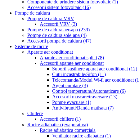
Componente de prindere sistem fotovoltaic
(1)
Accesorii sistem fotovoltaic
(16)
Pompe de caldura
Pompe de caldura VRV
Accesorii VRV
(3)
Pompe de caldura aer-apa
(239)
Pompe de caldura sole-apa
(4)
Accesorii pompa de caldura
(47)
Sisteme de racire
Aparate aer conditionat
Aparate aer conditionat split
(78)
Accesorii aparate aer conditionat
Suporti sustinere aparat aer conditionat
(12)
Cutii incastrabile/Sifon
(11)
Telecomanda/Modul Wi-fi aer conditionat
(1
Agent curatare
(3)
Control temperatura/Automatizare
(6)
Accesorii mascare/traversare
(13)
Pompe evacuare
(1)
Antivibranti/Banda matisata
(7)
Chillere
Accesorii chillere
(1)
Racire adiabatica (evaporativa)
Racire adiabatica comerciala
Ventilator racire adiabatica
(1)