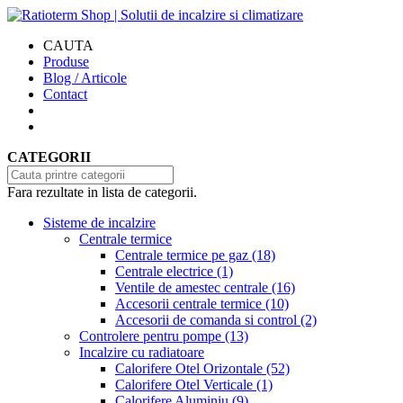
CAUTA
Produse
Blog / Articole
Contact
CATEGORII
Fara rezultate in lista de categorii.
Sisteme de incalzire
Centrale termice
Centrale termice pe gaz
(18)
Centrale electrice
(1)
Ventile de amestec centrale
(16)
Accesorii centrale termice
(10)
Accesorii de comanda si control
(2)
Controlere pentru pompe
(13)
Incalzire cu radiatoare
Calorifere Otel Orizontale
(52)
Calorifere Otel Verticale
(1)
Calorifere Aluminiu
(9)