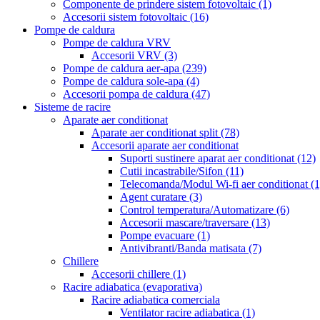
Componente de prindere sistem fotovoltaic
(1)
Accesorii sistem fotovoltaic
(16)
Pompe de caldura
Pompe de caldura VRV
Accesorii VRV
(3)
Pompe de caldura aer-apa
(239)
Pompe de caldura sole-apa
(4)
Accesorii pompa de caldura
(47)
Sisteme de racire
Aparate aer conditionat
Aparate aer conditionat split
(78)
Accesorii aparate aer conditionat
Suporti sustinere aparat aer conditionat
(12)
Cutii incastrabile/Sifon
(11)
Telecomanda/Modul Wi-fi aer conditionat
(1
Agent curatare
(3)
Control temperatura/Automatizare
(6)
Accesorii mascare/traversare
(13)
Pompe evacuare
(1)
Antivibranti/Banda matisata
(7)
Chillere
Accesorii chillere
(1)
Racire adiabatica (evaporativa)
Racire adiabatica comerciala
Ventilator racire adiabatica
(1)