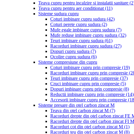
Teava cupru pentru incalzire si instalatii sanitare
(2
Teava cupru pentru aer conditionat
(11)
Sisteme sudura cupru
Coturi imbinare cupru sudura
(42)
Coturi perete cupru sudura
(2)
Mufe egale imbinare cupru sudura
(7)
Mufe reduse imbinare cupru sudura
(32)
Teuri imbinare cupru sudura
(61)
Racorduri imbinare cupru sudura
(27)
Dopuri cupru sudura
(7)
Ocolire cupru sudura
(6)
Sisteme compresiune din cupru
Coturi imbinare cupru prin compresie
(19)
Racorduri imbinare cupru prin compresie
(2
Teuri imbinare cupru prin compresie
(37)
Cruci imbinare cupru prin compresie
(5)
Dopuri imbinare cupru prin compresie
(8)
Reductii imbinare cupru prin compresie
(14)
Accesorii imbinare cupru prin compresie
(18
Sisteme presare din otel carbon zincat M
Teava din otel carbon zincat M
(7)
Racorduri drepte din otel carbon zincat FE
Racorduri drepte din otel carbon zincat FI 
Racorduri cot din otel carbon zincat M
(1)
Racorduri teu din otel carbon zincat M
(8)