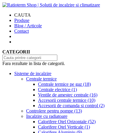
CAUTA
Produse
Blog / Articole
Contact
CATEGORII
Fara rezultate in lista de categorii.
Sisteme de incalzire
Centrale termice
Centrale termice pe gaz
(18)
Centrale electrice
(1)
Ventile de amestec centrale
(16)
Accesorii centrale termice
(10)
Accesorii de comanda si control
(2)
Controlere pentru pompe
(13)
Incalzire cu radiatoare
Calorifere Otel Orizontale
(52)
Calorifere Otel Verticale
(1)
Calorifere Aluminiu
(9)