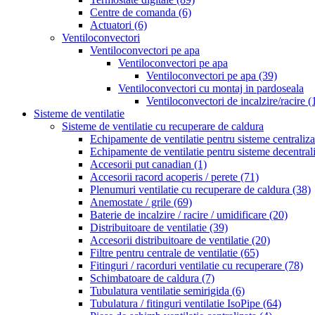
Centre de comanda
(6)
Actuatori
(6)
Ventiloconvectori
Ventiloconvectori pe apa
Ventiloconvectori pe apa
Ventiloconvectori pe apa
(39)
Ventiloconvectori cu montaj in pardoseala
Ventiloconvectori de incalzire/racire
(
Sisteme de ventilatie
Sisteme de ventilatie cu recuperare de caldura
Echipamente de ventilatie pentru sisteme centraliz
Echipamente de ventilatie pentru sisteme decentral
Accesorii put canadian
(1)
Accesorii racord acoperis / perete
(71)
Plenumuri ventilatie cu recuperare de caldura
(38)
Anemostate / grile
(69)
Baterie de incalzire / racire / umidificare
(20)
Distribuitoare de ventilatie
(39)
Accesorii distribuitoare de ventilatie
(20)
Filtre pentru centrale de ventilatie
(65)
Fitinguri / racorduri ventilatie cu recuperare
(78)
Schimbatoare de caldura
(7)
Tubulatura ventilatie semirigida
(6)
Tubulatura / fitinguri ventilatie IsoPipe
(64)