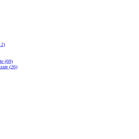
12)
ate
(69)
izate
(26)