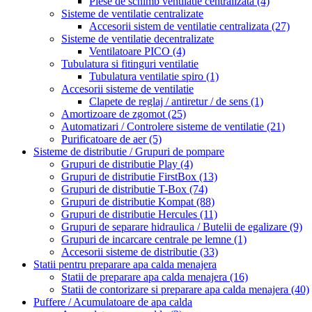
Piese de schimb ventilatie centralizata
(4)
Sisteme de ventilatie centralizate
Accesorii sistem de ventilatie centralizata
(27)
Sisteme de ventilatie decentralizate
Ventilatoare PICO
(4)
Tubulatura si fitinguri ventilatie
Tubulatura ventilatie spiro
(1)
Accesorii sisteme de ventilatie
Clapete de reglaj / antiretur / de sens
(1)
Amortizoare de zgomot
(25)
Automatizari / Controlere sisteme de ventilatie
(21)
Purificatoare de aer
(5)
Sisteme de distributie / Grupuri de pompare
Grupuri de distributie Play
(4)
Grupuri de distributie FirstBox
(13)
Grupuri de distributie T-Box
(74)
Grupuri de distributie Kompat
(88)
Grupuri de distributie Hercules
(11)
Grupuri de separare hidraulica / Butelii de egalizare
(9)
Grupuri de incarcare centrale pe lemne
(1)
Accesorii sisteme de distributie
(33)
Statii pentru preparare apa calda menajera
Statii de preparare apa calda menajera
(16)
Statii de contorizare si preparare apa calda menajera
(40)
Puffere / Acumulatoare de apa calda