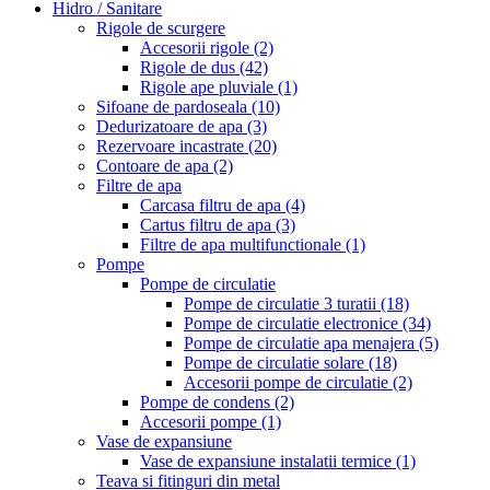
Hidro / Sanitare
Rigole de scurgere
Accesorii rigole
(2)
Rigole de dus
(42)
Rigole ape pluviale
(1)
Sifoane de pardoseala
(10)
Dedurizatoare de apa
(3)
Rezervoare incastrate
(20)
Contoare de apa
(2)
Filtre de apa
Carcasa filtru de apa
(4)
Cartus filtru de apa
(3)
Filtre de apa multifunctionale
(1)
Pompe
Pompe de circulatie
Pompe de circulatie 3 turatii
(18)
Pompe de circulatie electronice
(34)
Pompe de circulatie apa menajera
(5)
Pompe de circulatie solare
(18)
Accesorii pompe de circulatie
(2)
Pompe de condens
(2)
Accesorii pompe
(1)
Vase de expansiune
Vase de expansiune instalatii termice
(1)
Teava si fitinguri din metal