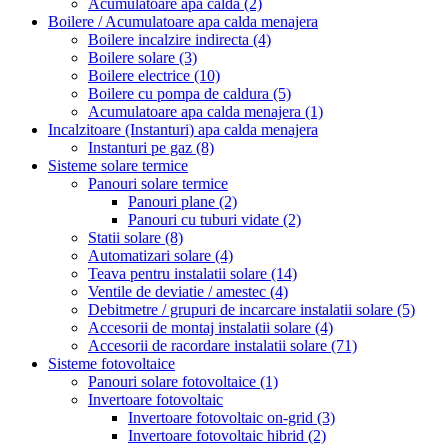
Acumulatoare apa calda
(2)
Boilere / Acumulatoare apa calda menajera
Boilere incalzire indirecta
(4)
Boilere solare
(3)
Boilere electrice
(10)
Boilere cu pompa de caldura
(5)
Acumulatoare apa calda menajera
(1)
Incalzitoare (Instanturi) apa calda menajera
Instanturi pe gaz
(8)
Sisteme solare termice
Panouri solare termice
Panouri plane
(2)
Panouri cu tuburi vidate
(2)
Statii solare
(8)
Automatizari solare
(4)
Teava pentru instalatii solare
(14)
Ventile de deviatie / amestec
(4)
Debitmetre / grupuri de incarcare instalatii solare
(5)
Accesorii de montaj instalatii solare
(4)
Accesorii de racordare instalatii solare
(71)
Sisteme fotovoltaice
Panouri solare fotovoltaice
(1)
Invertoare fotovoltaic
Invertoare fotovoltaic on-grid
(3)
Invertoare fotovoltaic hibrid
(2)