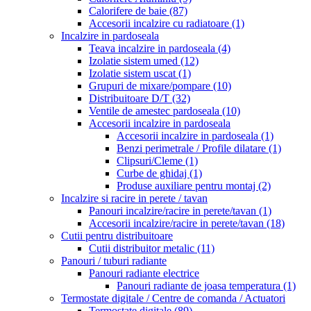
Calorifere de baie
(87)
Accesorii incalzire cu radiatoare
(1)
Incalzire in pardoseala
Teava incalzire in pardoseala
(4)
Izolatie sistem umed
(12)
Izolatie sistem uscat
(1)
Grupuri de mixare/pompare
(10)
Distribuitoare D/T
(32)
Ventile de amestec pardoseala
(10)
Accesorii incalzire in pardoseala
Accesorii incalzire in pardoseala
(1)
Benzi perimetrale / Profile dilatare
(1)
Clipsuri/Cleme
(1)
Curbe de ghidaj
(1)
Produse auxiliare pentru montaj
(2)
Incalzire si racire in perete / tavan
Panouri incalzire/racire in perete/tavan
(1)
Accesorii incalzire/racire in perete/tavan
(18)
Cutii pentru distribuitoare
Cutii distribuitor metalic
(11)
Panouri / tuburi radiante
Panouri radiante electrice
Panouri radiante de joasa temperatura
(1)
Termostate digitale / Centre de comanda / Actuatori
Termostate digitale
(89)