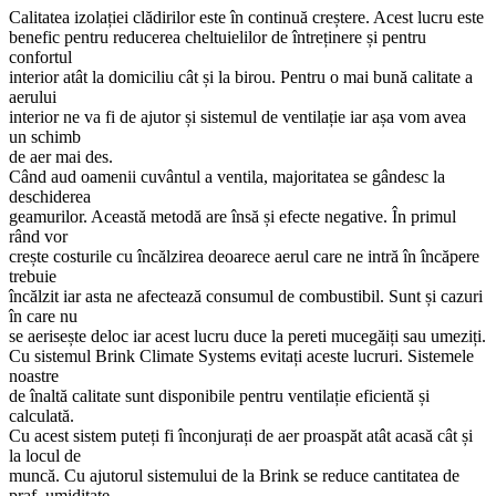
Calitatea izolației clădirilor este în continuă creștere. Acest lucru este
benefic pentru reducerea cheltuielilor de întreținere și pentru
confortul
interior atât la domiciliu cât și la birou. Pentru o mai bună calitate a
aerului
interior ne va fi de ajutor și sistemul de ventilație iar așa vom avea
un schimb
de aer mai des.
Când aud oamenii cuvântul a ventila, majoritatea se gândesc la
deschiderea
geamurilor. Această metodă are însă și efecte negative. În primul
rând vor
crește costurile cu încălzirea deoarece aerul care ne intră în încăpere
trebuie
încălzit iar asta ne afectează consumul de combustibil. Sunt și cazuri
în care nu
se aerisește deloc iar acest lucru duce la pereti mucegăiți sau umeziți.
Cu sistemul Brink Climate Systems evitați aceste lucruri. Sistemele
noastre
de înaltă calitate sunt disponibile pentru ventilație eficientă și
calculată.
Cu acest sistem puteți fi înconjurați de aer proaspăt atât acasă cât și
la locul de
muncă. Cu ajutorul sistemului de la Brink se reduce cantitatea de
praf, umiditate