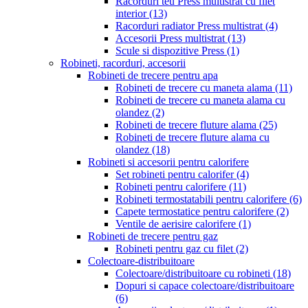
Racorduri teu Press multistrat cu filet
interior
(13)
Racorduri radiator Press multistrat
(4)
Accesorii Press multistrat
(13)
Scule si dispozitive Press
(1)
Robineti, racorduri, accesorii
Robineti de trecere pentru apa
Robineti de trecere cu maneta alama
(11)
Robineti de trecere cu maneta alama cu
olandez
(2)
Robineti de trecere fluture alama
(25)
Robineti de trecere fluture alama cu
olandez
(18)
Robineti si accesorii pentru calorifere
Set robineti pentru calorifer
(4)
Robineti pentru calorifere
(11)
Robineti termostatabili pentru calorifere
(6)
Capete termostatice pentru calorifere
(2)
Ventile de aerisire calorifere
(1)
Robineti de trecere pentru gaz
Robineti pentru gaz cu filet
(2)
Colectoare-distribuitoare
Colectoare/distribuitoare cu robineti
(18)
Dopuri si capace colectoare/distribuitoare
(6)