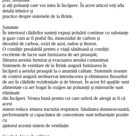
și alți poluanți care vor intra în încăpere. În acest articol veți afla
detalii tehnice și
practice despre sistemele de la Brink.
Sanatate
În interiorul clădirilor sunteți expuși poluării continue cu substanțe
și gaze cum ar fi praful fin, monoxidul de carbon și
dioxidul de carbon, oxizi de azot, radon și thoron.
O condiție prealabilă pentru o viață sănătoasă și condiții
excelente de lucru sunt furnizarea de aer proaspăt,
filtrarea aerului furnizat și evacuarea aerului contaminat.
Sistemele de ventilare de la Brink asigură furnizarea în
încăperi a aerului proaspăt la o anumită calitate. Sistemele noastre
de control asigură neobservat introducerea și eliminarea fluxurilor
de aer în clădirile rezidențiale și de birouri. În acest fel spațiile sunt
alimentate cu aer bogat în oxigen iar poluanții și mirosurile sunt
eliminate
din încăperi. Vestea bună pentru cei care suferă de alergii ar fi că
acest
sistem reduce iritarea tractului respirator. Sănătatea dumneavoastră,
performanțele și capacitatea de concentrare sunt influențate pozitiv
cu
ajutorul acestui sistem de ventilație.