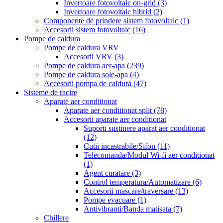
Invertoare fotovoltaic on-grid
(3)
Invertoare fotovoltaic hibrid
(2)
Componente de prindere sistem fotovoltaic
(1)
Accesorii sistem fotovoltaic
(16)
Pompe de caldura
Pompe de caldura VRV
Accesorii VRV
(3)
Pompe de caldura aer-apa
(239)
Pompe de caldura sole-apa
(4)
Accesorii pompa de caldura
(47)
Sisteme de racire
Aparate aer conditionat
Aparate aer conditionat split
(78)
Accesorii aparate aer conditionat
Suporti sustinere aparat aer conditionat
(12)
Cutii incastrabile/Sifon
(11)
Telecomanda/Modul Wi-fi aer conditionat
(1)
Agent curatare
(3)
Control temperatura/Automatizare
(6)
Accesorii mascare/traversare
(13)
Pompe evacuare
(1)
Antivibranti/Banda matisata
(7)
Chillere