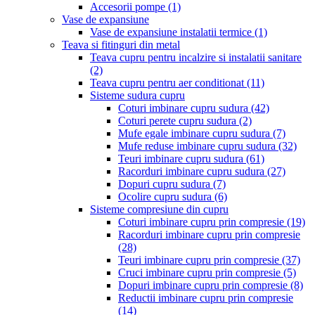
Accesorii pompe
(1)
Vase de expansiune
Vase de expansiune instalatii termice
(1)
Teava si fitinguri din metal
Teava cupru pentru incalzire si instalatii sanitare
(2)
Teava cupru pentru aer conditionat
(11)
Sisteme sudura cupru
Coturi imbinare cupru sudura
(42)
Coturi perete cupru sudura
(2)
Mufe egale imbinare cupru sudura
(7)
Mufe reduse imbinare cupru sudura
(32)
Teuri imbinare cupru sudura
(61)
Racorduri imbinare cupru sudura
(27)
Dopuri cupru sudura
(7)
Ocolire cupru sudura
(6)
Sisteme compresiune din cupru
Coturi imbinare cupru prin compresie
(19)
Racorduri imbinare cupru prin compresie
(28)
Teuri imbinare cupru prin compresie
(37)
Cruci imbinare cupru prin compresie
(5)
Dopuri imbinare cupru prin compresie
(8)
Reductii imbinare cupru prin compresie
(14)