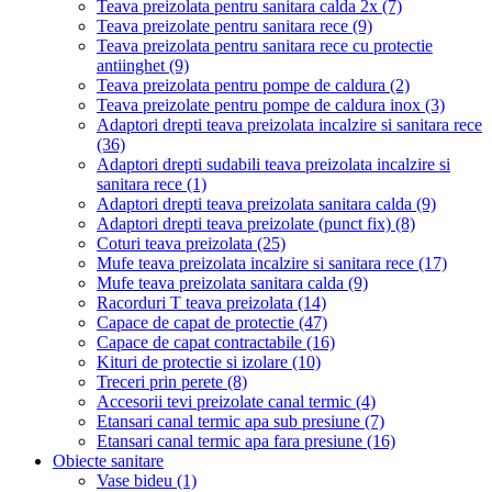
Teava preizolata pentru sanitara calda 2x
(7)
Teava preizolate pentru sanitara rece
(9)
Teava preizolata pentru sanitara rece cu protectie
antiinghet
(9)
Teava preizolata pentru pompe de caldura
(2)
Teava preizolate pentru pompe de caldura inox
(3)
Adaptori drepti teava preizolata incalzire si sanitara rece
(36)
Adaptori drepti sudabili teava preizolata incalzire si
sanitara rece
(1)
Adaptori drepti teava preizolata sanitara calda
(9)
Adaptori drepti teava preizolate (punct fix)
(8)
Coturi teava preizolata
(25)
Mufe teava preizolata incalzire si sanitara rece
(17)
Mufe teava preizolata sanitara calda
(9)
Racorduri T teava preizolata
(14)
Capace de capat de protectie
(47)
Capace de capat contractabile
(16)
Kituri de protectie si izolare
(10)
Treceri prin perete
(8)
Accesorii tevi preizolate canal termic
(4)
Etansari canal termic apa sub presiune
(7)
Etansari canal termic apa fara presiune
(16)
Obiecte sanitare
Vase bideu
(1)