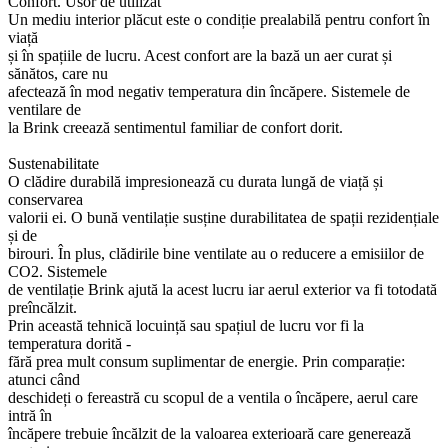
Confort. Usor de utilizat
Un mediu interior plăcut este o condiție prealabilă pentru confort în
viață
și în spațiile de lucru. Acest confort are la bază un aer curat și
sănătos, care nu
afectează în mod negativ temperatura din încăpere. Sistemele de
ventilare de
la Brink creează sentimentul familiar de confort dorit.
Sustenabilitate
O clădire durabilă impresionează cu durata lungă de viață și
conservarea
valorii ei. O bună ventilație susține durabilitatea de spații rezidențiale
și de
birouri. În plus, clădirile bine ventilate au o reducere a emisiilor de
CO2. Sistemele
de ventilație Brink ajută la acest lucru iar aerul exterior va fi totodată
preîncălzit.
Prin această tehnică locuință sau spațiul de lucru vor fi la
temperatura dorită -
fără prea mult consum suplimentar de energie. Prin comparație:
atunci când
deschideți o fereastră cu scopul de a ventila o încăpere, aerul care
intră în
încăpere trebuie încălzit de la valoarea exterioară care generează