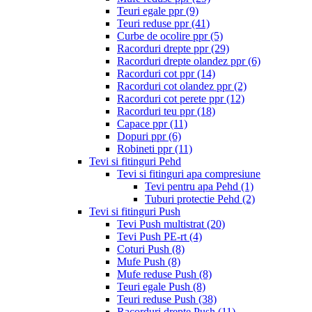
Teuri egale ppr
(9)
Teuri reduse ppr
(41)
Curbe de ocolire ppr
(5)
Racorduri drepte ppr
(29)
Racorduri drepte olandez ppr
(6)
Racorduri cot ppr
(14)
Racorduri cot olandez ppr
(2)
Racorduri cot perete ppr
(12)
Racorduri teu ppr
(18)
Capace ppr
(11)
Dopuri ppr
(6)
Robineti ppr
(11)
Tevi si fitinguri Pehd
Tevi si fitinguri apa compresiune
Tevi pentru apa Pehd
(1)
Tuburi protectie Pehd
(2)
Tevi si fitinguri Push
Tevi Push multistrat
(20)
Tevi Push PE-rt
(4)
Coturi Push
(8)
Mufe Push
(8)
Mufe reduse Push
(8)
Teuri egale Push
(8)
Teuri reduse Push
(38)
Racorduri drepte Push
(11)