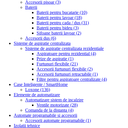
Accesorii pisoar
(3)
Baterii
Baterii pentru bucatarie
(10)
Baterii pentru lavoar
(18)
Baterii pentru cada / dus
(31)
Baterii pentru bideu
(3)
Sifoane baterii lavoar
(2)
Accesorii dus
(6)
Sisteme de aspiratie centralizata
Sisteme de aspiratie centralizata rezidentiale
Aspiratoare pentru rezidential
(4)
Prize de aspiratie
(1)
Furtunuri flexibile
(21)
Accesorii furtunuri flexibile
(2)
Accesorii furtunuri retractabile
(1)
Filtre pentru aspiratoare centralizate
(4)
Case Inteligente / SmartHome
Loxone
(136)
Elemente de automatizare
Automatizare sistem de incalzire
Ventile motorizate
(28)
Comanda de la distanta
(4)
Automate programabile si accesorii
Accesorii automate programabile
(1)
Izolatii tehnice