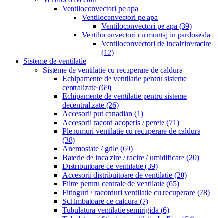
Ventiloconvectori pe apa
Ventiloconvectori pe apa
Ventiloconvectori pe apa
(39)
Ventiloconvectori cu montaj in pardoseala
Ventiloconvectori de incalzire/racire
(12)
Sisteme de ventilatie
Sisteme de ventilatie cu recuperare de caldura
Echipamente de ventilatie pentru sisteme
centralizate
(69)
Echipamente de ventilatie pentru sisteme
decentralizate
(26)
Accesorii put canadian
(1)
Accesorii racord acoperis / perete
(71)
Plenumuri ventilatie cu recuperare de caldura
(38)
Anemostate / grile
(69)
Baterie de incalzire / racire / umidificare
(20)
Distribuitoare de ventilatie
(39)
Accesorii distribuitoare de ventilatie
(20)
Filtre pentru centrale de ventilatie
(65)
Fitinguri / racorduri ventilatie cu recuperare
(78)
Schimbatoare de caldura
(7)
Tubulatura ventilatie semirigida
(6)