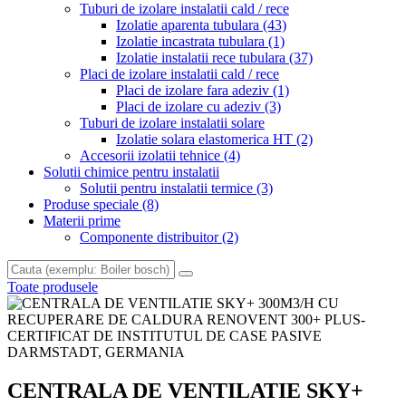
Tuburi de izolare instalatii cald / rece
Izolatie aparenta tubulara
(43)
Izolatie incastrata tubulara
(1)
Izolatie instalatii rece tubulara
(37)
Placi de izolare instalatii cald / rece
Placi de izolare fara adeziv
(1)
Placi de izolare cu adeziv
(3)
Tuburi de izolare instalatii solare
Izolatie solara elastomerica HT
(2)
Accesorii izolatii tehnice
(4)
Solutii chimice pentru instalatii
Solutii pentru instalatii termice
(3)
Produse speciale
(8)
Materii prime
Componente distribuitor
(2)
Toate produsele
CENTRALA DE VENTILATIE SKY+