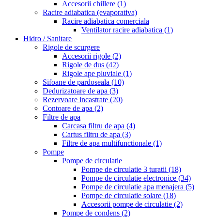
Accesorii chillere
(1)
Racire adiabatica (evaporativa)
Racire adiabatica comerciala
Ventilator racire adiabatica
(1)
Hidro / Sanitare
Rigole de scurgere
Accesorii rigole
(2)
Rigole de dus
(42)
Rigole ape pluviale
(1)
Sifoane de pardoseala
(10)
Dedurizatoare de apa
(3)
Rezervoare incastrate
(20)
Contoare de apa
(2)
Filtre de apa
Carcasa filtru de apa
(4)
Cartus filtru de apa
(3)
Filtre de apa multifunctionale
(1)
Pompe
Pompe de circulatie
Pompe de circulatie 3 turatii
(18)
Pompe de circulatie electronice
(34)
Pompe de circulatie apa menajera
(5)
Pompe de circulatie solare
(18)
Accesorii pompe de circulatie
(2)
Pompe de condens
(2)