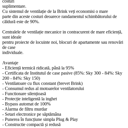
costuri
suplimentare.
Cu sistemul de ventilație de la Brink veți economisi o mare
parte din aceste costuri deoarece randamentul schimbătorului de
căldură este de 90%.
Centralele de ventilație mecanice in contracurent de mare eficiență,
sunt ideale
pentru proiecte de locuinte noi, blocuri de apartamente sau renovări
de case
individuale.
Avantaje
- Eficiență termică ridicată, până la 95%
- Certificata de Institutul de case pasive (85%: Sky 300 - 84%: Sky
200 - 84%: Sky 150)
- Ventilatoare cu flux constant (brevet Brink)
- Consumul redus al motoarelor ventilatorului
- Functionare silențioasă
- Protecție inteligentă la inghet
- Bypass automat de 100%
- Alarma de filtru murdar
- Setari electronice pe săptămâna
- Punerea în funcțiune simpla Plug & Play
- Constructie compactă și redusă