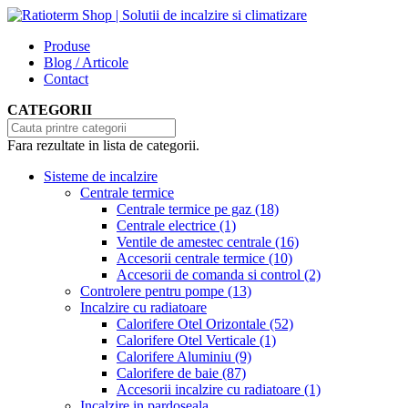
Produse
Blog / Articole
Contact
CATEGORII
Fara rezultate in lista de categorii.
Sisteme de incalzire
Centrale termice
Centrale termice pe gaz
(18)
Centrale electrice
(1)
Ventile de amestec centrale
(16)
Accesorii centrale termice
(10)
Accesorii de comanda si control
(2)
Controlere pentru pompe
(13)
Incalzire cu radiatoare
Calorifere Otel Orizontale
(52)
Calorifere Otel Verticale
(1)
Calorifere Aluminiu
(9)
Calorifere de baie
(87)
Accesorii incalzire cu radiatoare
(1)
Incalzire in pardoseala