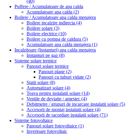
(40)
Puffere / Acumulatoare de apa calda
Acumulatoare apa calda
(2)
Boilere / Acumulatoare apa calda menajera
Boilere incalzire indirecta
(4)
Boilere solare
(3)
Boilere electrice
(10)
Boilere cu pompa de caldura
(5)
Acumulatoare apa calda menajera
(1)
Incalzitoare (Instanturi) apa calda menajera
Instanturi pe gaz
(8)
Sisteme solare termice
Panouri solare termice
Panouri plane
(2)
Panouri cu tuburi vidate
(2)
Statii solare
(8)
Automatizari solare
(4)
Teava pentru instalatii solare
(14)
Ventile de deviatie / amestec
(4)
Debitmetre / grupuri de incarcare instalatii solare
(5)
Accesorii de montaj instalatii solare
(4)
Accesorii de racordare instalatii solare
(71)
Sisteme fotovoltaice
Panouri solare fotovoltaice
(1)
Invertoare fotovoltaic