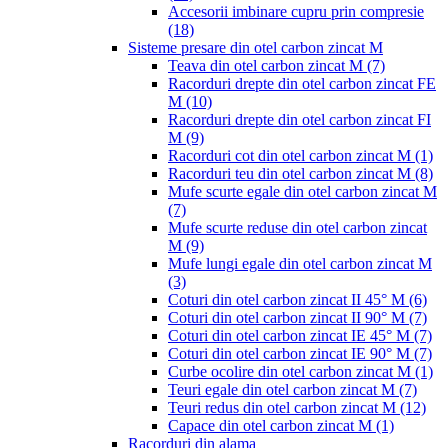
Accesorii imbinare cupru prin compresie
(18)
Sisteme presare din otel carbon zincat M
Teava din otel carbon zincat M
(7)
Racorduri drepte din otel carbon zincat FE
M
(10)
Racorduri drepte din otel carbon zincat FI
M
(9)
Racorduri cot din otel carbon zincat M
(1)
Racorduri teu din otel carbon zincat M
(8)
Mufe scurte egale din otel carbon zincat M
(7)
Mufe scurte reduse din otel carbon zincat
M
(9)
Mufe lungi egale din otel carbon zincat M
(3)
Coturi din otel carbon zincat II 45° M
(6)
Coturi din otel carbon zincat II 90° M
(7)
Coturi din otel carbon zincat IE 45° M
(7)
Coturi din otel carbon zincat IE 90° M
(7)
Curbe ocolire din otel carbon zincat M
(1)
Teuri egale din otel carbon zincat M
(7)
Teuri redus din otel carbon zincat M
(12)
Capace din otel carbon zincat M
(1)
Racorduri din alama