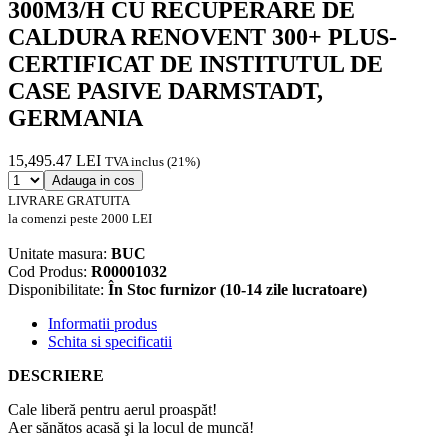
300M3/H CU RECUPERARE DE
CALDURA RENOVENT 300+ PLUS-
CERTIFICAT DE INSTITUTUL DE
CASE PASIVE DARMSTADT,
GERMANIA
15,495.47 LEI
TVA inclus (21%)
Adauga in cos
LIVRARE GRATUITA
la comenzi peste 2000 LEI
Unitate masura:
BUC
Cod Produs:
R00001032
Disponibilitate:
În Stoc furnizor (10-14 zile lucratoare)
Informatii produs
Schita si specificatii
DESCRIERE
Cale liberă pentru aerul proaspăt!
Aer sănătos acasă şi la locul de muncă!