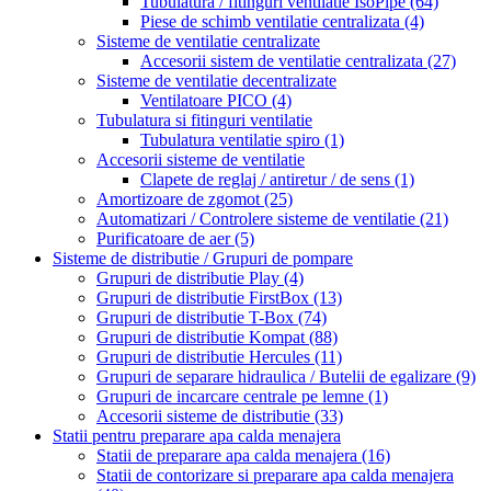
Tubulatura / fitinguri ventilatie IsoPipe
(64)
Piese de schimb ventilatie centralizata
(4)
Sisteme de ventilatie centralizate
Accesorii sistem de ventilatie centralizata
(27)
Sisteme de ventilatie decentralizate
Ventilatoare PICO
(4)
Tubulatura si fitinguri ventilatie
Tubulatura ventilatie spiro
(1)
Accesorii sisteme de ventilatie
Clapete de reglaj / antiretur / de sens
(1)
Amortizoare de zgomot
(25)
Automatizari / Controlere sisteme de ventilatie
(21)
Purificatoare de aer
(5)
Sisteme de distributie / Grupuri de pompare
Grupuri de distributie Play
(4)
Grupuri de distributie FirstBox
(13)
Grupuri de distributie T-Box
(74)
Grupuri de distributie Kompat
(88)
Grupuri de distributie Hercules
(11)
Grupuri de separare hidraulica / Butelii de egalizare
(9)
Grupuri de incarcare centrale pe lemne
(1)
Accesorii sisteme de distributie
(33)
Statii pentru preparare apa calda menajera
Statii de preparare apa calda menajera
(16)
Statii de contorizare si preparare apa calda menajera