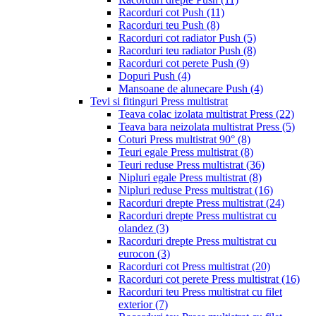
Racorduri cot Push
(11)
Racorduri teu Push
(8)
Racorduri cot radiator Push
(5)
Racorduri teu radiator Push
(8)
Racorduri cot perete Push
(9)
Dopuri Push
(4)
Mansoane de alunecare Push
(4)
Tevi si fitinguri Press multistrat
Teava colac izolata multistrat Press
(22)
Teava bara neizolata multistrat Press
(5)
Coturi Press multistrat 90°
(8)
Teuri egale Press multistrat
(8)
Teuri reduse Press multistrat
(36)
Nipluri egale Press multistrat
(8)
Nipluri reduse Press multistrat
(16)
Racorduri drepte Press multistrat
(24)
Racorduri drepte Press multistrat cu
olandez
(3)
Racorduri drepte Press multistrat cu
eurocon
(3)
Racorduri cot Press multistrat
(20)
Racorduri cot perete Press multistrat
(16)
Racorduri teu Press multistrat cu filet
exterior
(7)