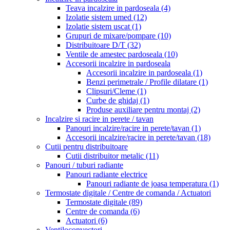
Teava incalzire in pardoseala
(4)
Izolatie sistem umed
(12)
Izolatie sistem uscat
(1)
Grupuri de mixare/pompare
(10)
Distribuitoare D/T
(32)
Ventile de amestec pardoseala
(10)
Accesorii incalzire in pardoseala
Accesorii incalzire in pardoseala
(1)
Benzi perimetrale / Profile dilatare
(1)
Clipsuri/Cleme
(1)
Curbe de ghidaj
(1)
Produse auxiliare pentru montaj
(2)
Incalzire si racire in perete / tavan
Panouri incalzire/racire in perete/tavan
(1)
Accesorii incalzire/racire in perete/tavan
(18)
Cutii pentru distribuitoare
Cutii distribuitor metalic
(11)
Panouri / tuburi radiante
Panouri radiante electrice
Panouri radiante de joasa temperatura
(1)
Termostate digitale / Centre de comanda / Actuatori
Termostate digitale
(89)
Centre de comanda
(6)
Actuatori
(6)
Ventiloconvectori