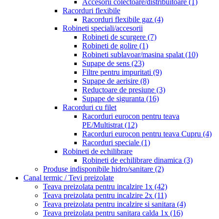
Accesorii colectoare/distribuitoare
(1)
Racorduri flexibile
Racorduri flexibile gaz
(4)
Robineti speciali/accesorii
Robineti de scurgere
(7)
Robineti de golire
(1)
Robineti sublavoar/masina spalat
(10)
Supape de sens
(23)
Filtre pentru impuritati
(9)
Supape de aerisire
(8)
Reductoare de presiune
(3)
Supape de siguranta
(16)
Racorduri cu filet
Racorduri eurocon pentru teava
PE/Multistrat
(12)
Racorduri eurocon pentru teava Cupru
(4)
Racorduri speciale
(1)
Robineti de echilibrare
Robineti de echilibrare dinamica
(3)
Produse indisponibile hidro/sanitare
(2)
Canal termic / Tevi preizolate
Teava preizolata pentru incalzire 1x
(42)
Teava preizolata pentru incalzire 2x
(11)
Teava preizolata pentru incalzire si sanitara
(4)
Teava preizolata pentru sanitara calda 1x
(16)