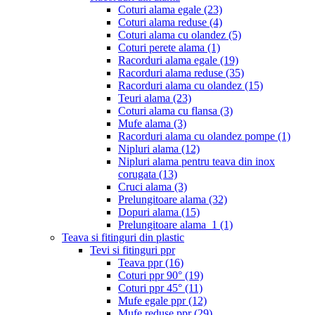
Coturi alama egale
(23)
Coturi alama reduse
(4)
Coturi alama cu olandez
(5)
Coturi perete alama
(1)
Racorduri alama egale
(19)
Racorduri alama reduse
(35)
Racorduri alama cu olandez
(15)
Teuri alama
(23)
Coturi alama cu flansa
(3)
Mufe alama
(3)
Racorduri alama cu olandez pompe
(1)
Nipluri alama
(12)
Nipluri alama pentru teava din inox
corugata
(13)
Cruci alama
(3)
Prelungitoare alama
(32)
Dopuri alama
(15)
Prelungitoare alama_1
(1)
Teava si fitinguri din plastic
Tevi si fitinguri ppr
Teava ppr
(16)
Coturi ppr 90°
(19)
Coturi ppr 45°
(11)
Mufe egale ppr
(12)
Mufe reduse ppr
(29)