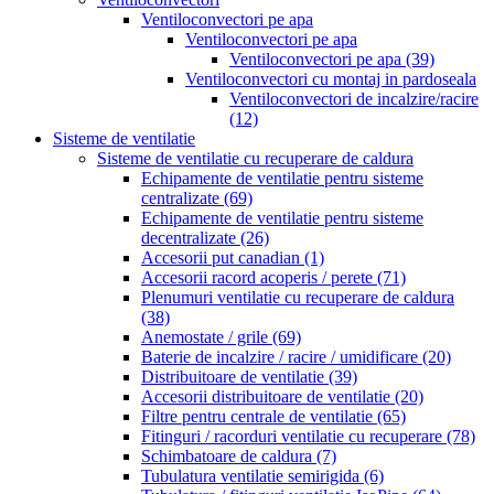
Ventiloconvectori pe apa
Ventiloconvectori pe apa
Ventiloconvectori pe apa
(39)
Ventiloconvectori cu montaj in pardoseala
Ventiloconvectori de incalzire/racire
(12)
Sisteme de ventilatie
Sisteme de ventilatie cu recuperare de caldura
Echipamente de ventilatie pentru sisteme
centralizate
(69)
Echipamente de ventilatie pentru sisteme
decentralizate
(26)
Accesorii put canadian
(1)
Accesorii racord acoperis / perete
(71)
Plenumuri ventilatie cu recuperare de caldura
(38)
Anemostate / grile
(69)
Baterie de incalzire / racire / umidificare
(20)
Distribuitoare de ventilatie
(39)
Accesorii distribuitoare de ventilatie
(20)
Filtre pentru centrale de ventilatie
(65)
Fitinguri / racorduri ventilatie cu recuperare
(78)
Schimbatoare de caldura
(7)
Tubulatura ventilatie semirigida
(6)