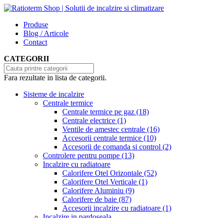
Produse
Blog / Articole
Contact
CATEGORII
Fara rezultate in lista de categorii.
Sisteme de incalzire
Centrale termice
Centrale termice pe gaz
(18)
Centrale electrice
(1)
Ventile de amestec centrale
(16)
Accesorii centrale termice
(10)
Accesorii de comanda si control
(2)
Controlere pentru pompe
(13)
Incalzire cu radiatoare
Calorifere Otel Orizontale
(52)
Calorifere Otel Verticale
(1)
Calorifere Aluminiu
(9)
Calorifere de baie
(87)
Accesorii incalzire cu radiatoare
(1)
Incalzire in pardoseala