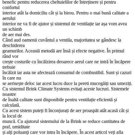
benefic pentru reducerea cheltuielilor de întreținere și pentru
confortul
interior atât la domiciliu cât și la birou. Pentru o mai bună calitate a
aerului
interior ne va fi de ajutor și sistemul de ventilație iar așa vom avea
un schimb
de aer mai des.
Când aud oamenii cuvântul a ventila, majoritatea se gândesc la
deschiderea
geamurilor. Această metodă are însă și efecte negative. În primul
rând vor
crește costurile cu încălzirea deoarece aerul care ne intră în încăpere
trebuie
încălzit iar asta ne afectează consumul de combustibil. Sunt și cazuri
în care nu
se aerisește deloc iar acest lucru duce la pereti mucegăiți sau umeziți.
Cu sistemul Brink Climate Systems evitați aceste lucruri. Sistemele
noastre
de înaltă calitate sunt disponibile pentru ventilație eficientă și
calculată.
Cu acest sistem puteți fi înconjurați de aer proaspăt atât acasă cât și
la locul de
muncă. Cu ajutorul sistemului de la Brink se reduce cantitatea de
praf, umiditate
și alți poluanți care vor intra în încăpere. În acest articol veți afla