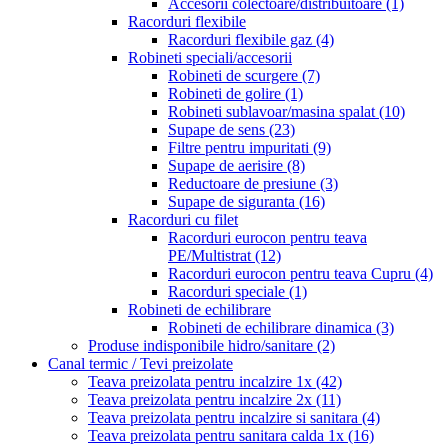
Accesorii colectoare/distribuitoare
(1)
Racorduri flexibile
Racorduri flexibile gaz
(4)
Robineti speciali/accesorii
Robineti de scurgere
(7)
Robineti de golire
(1)
Robineti sublavoar/masina spalat
(10)
Supape de sens
(23)
Filtre pentru impuritati
(9)
Supape de aerisire
(8)
Reductoare de presiune
(3)
Supape de siguranta
(16)
Racorduri cu filet
Racorduri eurocon pentru teava
PE/Multistrat
(12)
Racorduri eurocon pentru teava Cupru
(4)
Racorduri speciale
(1)
Robineti de echilibrare
Robineti de echilibrare dinamica
(3)
Produse indisponibile hidro/sanitare
(2)
Canal termic / Tevi preizolate
Teava preizolata pentru incalzire 1x
(42)
Teava preizolata pentru incalzire 2x
(11)
Teava preizolata pentru incalzire si sanitara
(4)
Teava preizolata pentru sanitara calda 1x
(16)