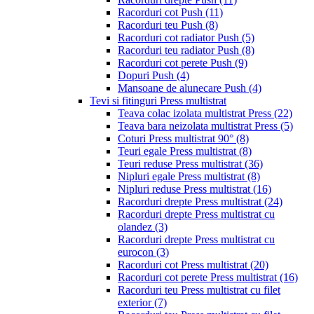
Racorduri cot Push
(11)
Racorduri teu Push
(8)
Racorduri cot radiator Push
(5)
Racorduri teu radiator Push
(8)
Racorduri cot perete Push
(9)
Dopuri Push
(4)
Mansoane de alunecare Push
(4)
Tevi si fitinguri Press multistrat
Teava colac izolata multistrat Press
(22)
Teava bara neizolata multistrat Press
(5)
Coturi Press multistrat 90°
(8)
Teuri egale Press multistrat
(8)
Teuri reduse Press multistrat
(36)
Nipluri egale Press multistrat
(8)
Nipluri reduse Press multistrat
(16)
Racorduri drepte Press multistrat
(24)
Racorduri drepte Press multistrat cu
olandez
(3)
Racorduri drepte Press multistrat cu
eurocon
(3)
Racorduri cot Press multistrat
(20)
Racorduri cot perete Press multistrat
(16)
Racorduri teu Press multistrat cu filet
exterior
(7)