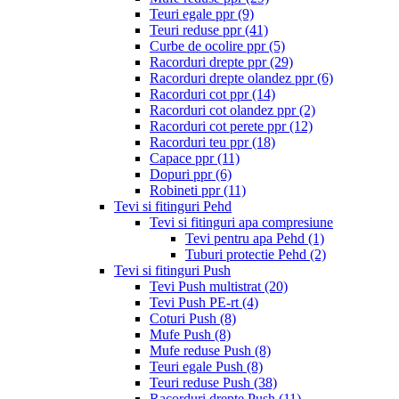
Teuri egale ppr
(9)
Teuri reduse ppr
(41)
Curbe de ocolire ppr
(5)
Racorduri drepte ppr
(29)
Racorduri drepte olandez ppr
(6)
Racorduri cot ppr
(14)
Racorduri cot olandez ppr
(2)
Racorduri cot perete ppr
(12)
Racorduri teu ppr
(18)
Capace ppr
(11)
Dopuri ppr
(6)
Robineti ppr
(11)
Tevi si fitinguri Pehd
Tevi si fitinguri apa compresiune
Tevi pentru apa Pehd
(1)
Tuburi protectie Pehd
(2)
Tevi si fitinguri Push
Tevi Push multistrat
(20)
Tevi Push PE-rt
(4)
Coturi Push
(8)
Mufe Push
(8)
Mufe reduse Push
(8)
Teuri egale Push
(8)
Teuri reduse Push
(38)
Racorduri drepte Push
(11)