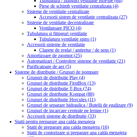
Tubulatura / fitinguri ventilatie IsoPipe
(64)
Piese de schimb ventilatie centralizata
(4)
Sisteme de ventilatie centralizate
Accesorii sistem de ventilatie centralizata
(27)
Sisteme de ventilatie decentralizate
Ventilatoare PICO
(4)
Tubulatura si fitinguri ventilatie
Tubulatura ventilatie spiro
(1)
Accesorii sisteme de ventilatie
Clapete de reglaj / antiretur / de sens
(1)
Amortizoare de zgomot
(25)
Automatizari / Controlere sisteme de ventilatie
(21)
Purificatoare de aer
(5)
Sisteme de distributie / Grupuri de pompare
Grupuri de distributie Play
(4)
Grupuri de distributie FirstBox
(13)
Grupuri de distributie T-Box
(74)
Grupuri de distributie Kompat
(88)
Grupuri de distributie Hercules
(11)
Grupuri de separare hidraulica / Butelii de egalizare
(9)
Grupuri de incarcare centrale pe lemne
(1)
Accesorii sisteme de distributie
(33)
Statii pentru preparare apa calda menajera
Statii de preparare apa calda menajera
(16)
Statii de contorizare si preparare apa calda menajera