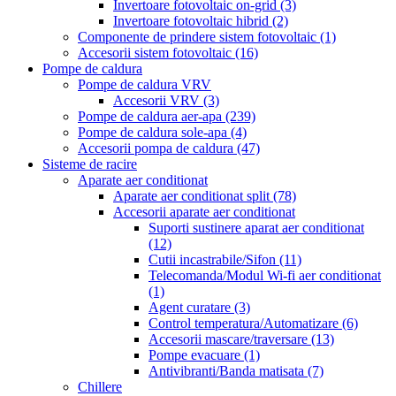
Invertoare fotovoltaic on-grid
(3)
Invertoare fotovoltaic hibrid
(2)
Componente de prindere sistem fotovoltaic
(1)
Accesorii sistem fotovoltaic
(16)
Pompe de caldura
Pompe de caldura VRV
Accesorii VRV
(3)
Pompe de caldura aer-apa
(239)
Pompe de caldura sole-apa
(4)
Accesorii pompa de caldura
(47)
Sisteme de racire
Aparate aer conditionat
Aparate aer conditionat split
(78)
Accesorii aparate aer conditionat
Suporti sustinere aparat aer conditionat
(12)
Cutii incastrabile/Sifon
(11)
Telecomanda/Modul Wi-fi aer conditionat
(1)
Agent curatare
(3)
Control temperatura/Automatizare
(6)
Accesorii mascare/traversare
(13)
Pompe evacuare
(1)
Antivibranti/Banda matisata
(7)
Chillere