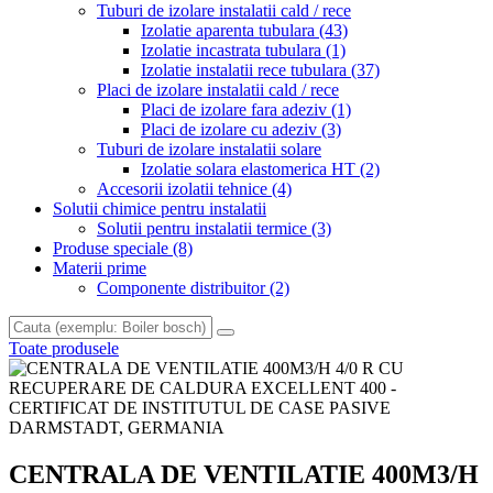
Tuburi de izolare instalatii cald / rece
Izolatie aparenta tubulara
(43)
Izolatie incastrata tubulara
(1)
Izolatie instalatii rece tubulara
(37)
Placi de izolare instalatii cald / rece
Placi de izolare fara adeziv
(1)
Placi de izolare cu adeziv
(3)
Tuburi de izolare instalatii solare
Izolatie solara elastomerica HT
(2)
Accesorii izolatii tehnice
(4)
Solutii chimice pentru instalatii
Solutii pentru instalatii termice
(3)
Produse speciale
(8)
Materii prime
Componente distribuitor
(2)
Toate produsele
CENTRALA DE VENTILATIE 400M3/H