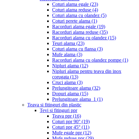
Coturi alama egale
(23)
Coturi alama reduse
(4)
Coturi alama cu olandez
(5)
Coturi perete alama
(1)
Racorduri alama egale
(19)
Racorduri alama reduse
(35)
Racorduri alama cu olandez
(15)
Teuri alama
(23)
Coturi alama cu flansa
(3)
Mufe alama
(3)
Racorduri alama cu olandez pompe
(1)
Nipluri alama
(12)
Nipluri alama pentru teava din inox
corugata
(13)
Cruci alama
(3)
Prelungitoare alama
(32)
Dopuri alama
(15)
Prelungitoare alama_1
(1)
Teava si fitinguri din plastic
Tevi si fitinguri ppr
Teava ppr
(16)
Coturi ppr 90°
(19)
Coturi ppr 45°
(11)
Mufe egale ppr
(12)
Mufe reduse ppr
(29)