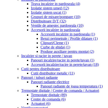
Teava incalzire in pardoseala
(4)
Izolatie sistem umed
(12)
Izolatie sistem uscat
(1)
Grupuri de mixare/pompare
(10)
Distribuitoare D/T
(32)
Ventile de amestec pardoseala
(10)
Accesorii incalzire in pardoseala
Accesorii incalzire in pardoseala
(1)
Benzi perimetrale / Profile dilatare
(1)
Clipsuri/Cleme
(1)
Curbe de ghidaj
(1)
Produse auxiliare pentru montaj
(2)
Incalzire si racire in perete / tavan
Panouri incalzire/racire in perete/tavan
(1)
Accesorii incalzire/racire in perete/tavan
(18)
Cutii pentru distribuitoare
Cutii distribuitor metalic
(11)
Panouri / tuburi radiante
Panouri radiante electrice
Panouri radiante de joasa temperatura
(1)
Termostate digitale / Centre de comanda / Actuatori
Termostate digitale
(89)
Centre de comanda
(6)
Actuatori
(6)
Ventiloconvectori