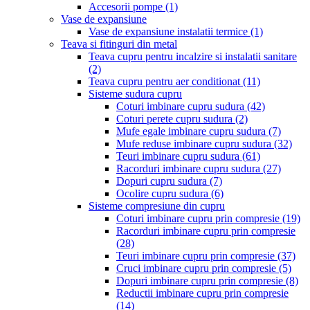
Accesorii pompe
(1)
Vase de expansiune
Vase de expansiune instalatii termice
(1)
Teava si fitinguri din metal
Teava cupru pentru incalzire si instalatii sanitare
(2)
Teava cupru pentru aer conditionat
(11)
Sisteme sudura cupru
Coturi imbinare cupru sudura
(42)
Coturi perete cupru sudura
(2)
Mufe egale imbinare cupru sudura
(7)
Mufe reduse imbinare cupru sudura
(32)
Teuri imbinare cupru sudura
(61)
Racorduri imbinare cupru sudura
(27)
Dopuri cupru sudura
(7)
Ocolire cupru sudura
(6)
Sisteme compresiune din cupru
Coturi imbinare cupru prin compresie
(19)
Racorduri imbinare cupru prin compresie
(28)
Teuri imbinare cupru prin compresie
(37)
Cruci imbinare cupru prin compresie
(5)
Dopuri imbinare cupru prin compresie
(8)
Reductii imbinare cupru prin compresie
(14)