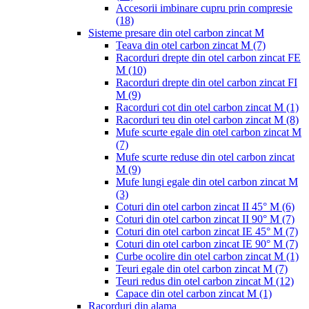
Accesorii imbinare cupru prin compresie
(18)
Sisteme presare din otel carbon zincat M
Teava din otel carbon zincat M
(7)
Racorduri drepte din otel carbon zincat FE
M
(10)
Racorduri drepte din otel carbon zincat FI
M
(9)
Racorduri cot din otel carbon zincat M
(1)
Racorduri teu din otel carbon zincat M
(8)
Mufe scurte egale din otel carbon zincat M
(7)
Mufe scurte reduse din otel carbon zincat
M
(9)
Mufe lungi egale din otel carbon zincat M
(3)
Coturi din otel carbon zincat II 45° M
(6)
Coturi din otel carbon zincat II 90° M
(7)
Coturi din otel carbon zincat IE 45° M
(7)
Coturi din otel carbon zincat IE 90° M
(7)
Curbe ocolire din otel carbon zincat M
(1)
Teuri egale din otel carbon zincat M
(7)
Teuri redus din otel carbon zincat M
(12)
Capace din otel carbon zincat M
(1)
Racorduri din alama