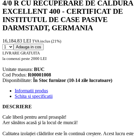
4/0 R CU RECUPERARE DE CALDURA
EXCELLENT 400 - CERTIFICAT DE
INSTITUTUL DE CASE PASIVE
DARMSTADT, GERMANIA
16,184.83 LEI
TVA inclus (21%)
Adauga in cos
LIVRARE GRATUITA
la comenzi peste 2000 LEI
Unitate masura:
BUC
Cod Produs:
R00001008
Disponibilitate:
În Stoc furnizor (10-14 zile lucratoare)
Informatii produs
Schita si specificatii
DESCRIERE
Cale liberă pentru aerul proaspăt!
Aer sănătos acasă şi la locul de muncă!
Calitatea izolației clădirilor este în continuă creștere. Acest lucru este