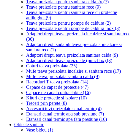
Teava preizolata pentru sanitara calda 2x
(7)
Teava preizolate pentru sanitara rece
(9)
Teava preizolata pentru sanitara rece cu protectie
antiinghet
(9)
Teava preizolata pentru pompe de caldura
(2)
Teava preizolate pentru pompe de caldura inox
(3)
Adaptori drepti teava preizolata incalzire si sanitara rece
(36)
Adaptori drepti sudabili teava preizolata incalzire si
sanitara rece
(1)
Adaptori drepti teava preizolata sanitara calda
(9)
Adaptori drepti teava preizolate (punct fix)
(8)
Coturi teava preizolata
(25)
Mufe teava preizolata incalzire si sanitara rece
(17)
Mufe teava preizolata sanitara calda
(9)
Racorduri T teava preizolata
(14)
Capace de capat de protectie
(47)
Capace de capat contractabile
(16)
Kituri de protectie si izolare
(10)
Treceri prin perete
(8)
Accesorii tevi preizolate canal termic
(4)
Etansari canal termic apa sub presiune
(7)
Etansari canal termic apa fara presiune
(16)
Obiecte sanitare
Vase bideu
(1)