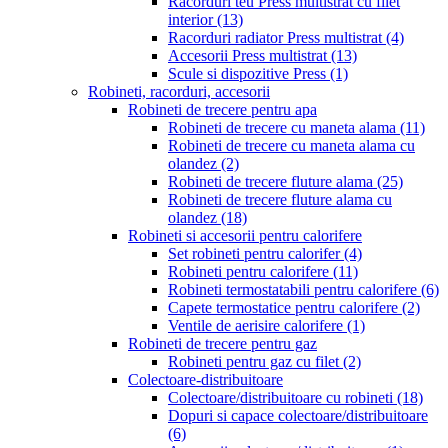
Racorduri teu Press multistrat cu filet
interior
(13)
Racorduri radiator Press multistrat
(4)
Accesorii Press multistrat
(13)
Scule si dispozitive Press
(1)
Robineti, racorduri, accesorii
Robineti de trecere pentru apa
Robineti de trecere cu maneta alama
(11)
Robineti de trecere cu maneta alama cu
olandez
(2)
Robineti de trecere fluture alama
(25)
Robineti de trecere fluture alama cu
olandez
(18)
Robineti si accesorii pentru calorifere
Set robineti pentru calorifer
(4)
Robineti pentru calorifere
(11)
Robineti termostatabili pentru calorifere
(6)
Capete termostatice pentru calorifere
(2)
Ventile de aerisire calorifere
(1)
Robineti de trecere pentru gaz
Robineti pentru gaz cu filet
(2)
Colectoare-distribuitoare
Colectoare/distribuitoare cu robineti
(18)
Dopuri si capace colectoare/distribuitoare
(6)