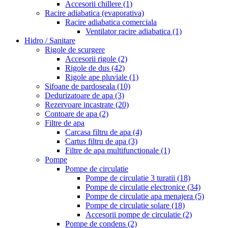
Accesorii chillere
(1)
Racire adiabatica (evaporativa)
Racire adiabatica comerciala
Ventilator racire adiabatica
(1)
Hidro / Sanitare
Rigole de scurgere
Accesorii rigole
(2)
Rigole de dus
(42)
Rigole ape pluviale
(1)
Sifoane de pardoseala
(10)
Dedurizatoare de apa
(3)
Rezervoare incastrate
(20)
Contoare de apa
(2)
Filtre de apa
Carcasa filtru de apa
(4)
Cartus filtru de apa
(3)
Filtre de apa multifunctionale
(1)
Pompe
Pompe de circulatie
Pompe de circulatie 3 turatii
(18)
Pompe de circulatie electronice
(34)
Pompe de circulatie apa menajera
(5)
Pompe de circulatie solare
(18)
Accesorii pompe de circulatie
(2)
Pompe de condens
(2)