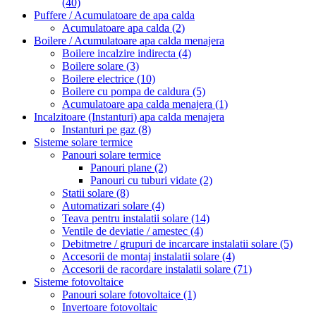
(40)
Puffere / Acumulatoare de apa calda
Acumulatoare apa calda
(2)
Boilere / Acumulatoare apa calda menajera
Boilere incalzire indirecta
(4)
Boilere solare
(3)
Boilere electrice
(10)
Boilere cu pompa de caldura
(5)
Acumulatoare apa calda menajera
(1)
Incalzitoare (Instanturi) apa calda menajera
Instanturi pe gaz
(8)
Sisteme solare termice
Panouri solare termice
Panouri plane
(2)
Panouri cu tuburi vidate
(2)
Statii solare
(8)
Automatizari solare
(4)
Teava pentru instalatii solare
(14)
Ventile de deviatie / amestec
(4)
Debitmetre / grupuri de incarcare instalatii solare
(5)
Accesorii de montaj instalatii solare
(4)
Accesorii de racordare instalatii solare
(71)
Sisteme fotovoltaice
Panouri solare fotovoltaice
(1)
Invertoare fotovoltaic