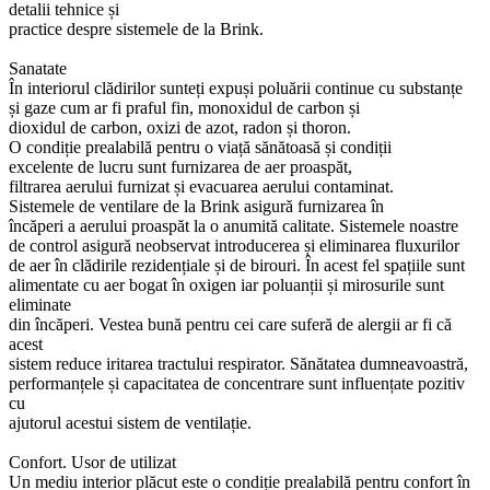
detalii tehnice și
practice despre sistemele de la Brink.
Sanatate
În interiorul clădirilor sunteți expuși poluării continue cu substanțe
și gaze cum ar fi praful fin, monoxidul de carbon și
dioxidul de carbon, oxizi de azot, radon și thoron.
O condiție prealabilă pentru o viață sănătoasă și condiții
excelente de lucru sunt furnizarea de aer proaspăt,
filtrarea aerului furnizat și evacuarea aerului contaminat.
Sistemele de ventilare de la Brink asigură furnizarea în
încăperi a aerului proaspăt la o anumită calitate. Sistemele noastre
de control asigură neobservat introducerea și eliminarea fluxurilor
de aer în clădirile rezidențiale și de birouri. În acest fel spațiile sunt
alimentate cu aer bogat în oxigen iar poluanții și mirosurile sunt
eliminate
din încăperi. Vestea bună pentru cei care suferă de alergii ar fi că
acest
sistem reduce iritarea tractului respirator. Sănătatea dumneavoastră,
performanțele și capacitatea de concentrare sunt influențate pozitiv
cu
ajutorul acestui sistem de ventilație.
Confort. Usor de utilizat
Un mediu interior plăcut este o condiție prealabilă pentru confort în