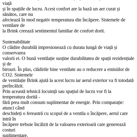
viață
și în spațiile de lucru. Acest confort are la bază un aer curat și
sănătos, care nu
afectează în mod negativ temperatura din încăpere. Sistemele de
ventilare de
la Brink creează sentimentul familiar de confort dorit.
Sustenabilitate
O clădire durabilă impresionează cu durata lungă de viață și
conservarea
valorii ei. O bună ventilație susține durabilitatea de spații rezidențiale
și de
birouri. În plus, clădirile bine ventilate au o reducere a emisiilor de
CO2. Sistemele
de ventilație Brink ajută la acest lucru iar aerul exterior va fi totodată
preîncălzit.
Prin această tehnică locuință sau spațiul de lucru vor fi la
temperatura dorită -
fără prea mult consum suplimentar de energie. Prin comparație:
atunci când
deschideți o fereastră cu scopul de a ventila o încăpere, aerul care
intră în
încăpere trebuie încălzit de la valoarea exterioară care generează
costuri
suplimentare.