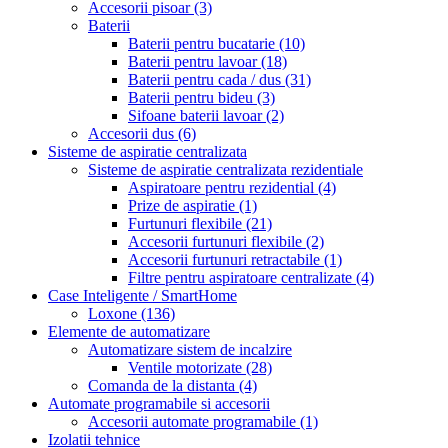
Accesorii pisoar
(3)
Baterii
Baterii pentru bucatarie
(10)
Baterii pentru lavoar
(18)
Baterii pentru cada / dus
(31)
Baterii pentru bideu
(3)
Sifoane baterii lavoar
(2)
Accesorii dus
(6)
Sisteme de aspiratie centralizata
Sisteme de aspiratie centralizata rezidentiale
Aspiratoare pentru rezidential
(4)
Prize de aspiratie
(1)
Furtunuri flexibile
(21)
Accesorii furtunuri flexibile
(2)
Accesorii furtunuri retractabile
(1)
Filtre pentru aspiratoare centralizate
(4)
Case Inteligente / SmartHome
Loxone
(136)
Elemente de automatizare
Automatizare sistem de incalzire
Ventile motorizate
(28)
Comanda de la distanta
(4)
Automate programabile si accesorii
Accesorii automate programabile
(1)
Izolatii tehnice