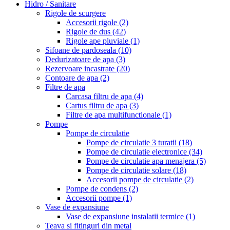
Hidro / Sanitare
Rigole de scurgere
Accesorii rigole
(2)
Rigole de dus
(42)
Rigole ape pluviale
(1)
Sifoane de pardoseala
(10)
Dedurizatoare de apa
(3)
Rezervoare incastrate
(20)
Contoare de apa
(2)
Filtre de apa
Carcasa filtru de apa
(4)
Cartus filtru de apa
(3)
Filtre de apa multifunctionale
(1)
Pompe
Pompe de circulatie
Pompe de circulatie 3 turatii
(18)
Pompe de circulatie electronice
(34)
Pompe de circulatie apa menajera
(5)
Pompe de circulatie solare
(18)
Accesorii pompe de circulatie
(2)
Pompe de condens
(2)
Accesorii pompe
(1)
Vase de expansiune
Vase de expansiune instalatii termice
(1)
Teava si fitinguri din metal