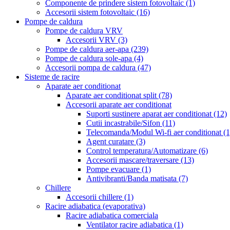
Componente de prindere sistem fotovoltaic
(1)
Accesorii sistem fotovoltaic
(16)
Pompe de caldura
Pompe de caldura VRV
Accesorii VRV
(3)
Pompe de caldura aer-apa
(239)
Pompe de caldura sole-apa
(4)
Accesorii pompa de caldura
(47)
Sisteme de racire
Aparate aer conditionat
Aparate aer conditionat split
(78)
Accesorii aparate aer conditionat
Suporti sustinere aparat aer conditionat
(12)
Cutii incastrabile/Sifon
(11)
Telecomanda/Modul Wi-fi aer conditionat
(1
Agent curatare
(3)
Control temperatura/Automatizare
(6)
Accesorii mascare/traversare
(13)
Pompe evacuare
(1)
Antivibranti/Banda matisata
(7)
Chillere
Accesorii chillere
(1)
Racire adiabatica (evaporativa)
Racire adiabatica comerciala
Ventilator racire adiabatica
(1)