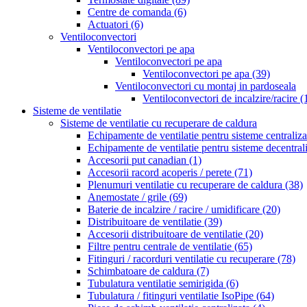
Centre de comanda
(6)
Actuatori
(6)
Ventiloconvectori
Ventiloconvectori pe apa
Ventiloconvectori pe apa
Ventiloconvectori pe apa
(39)
Ventiloconvectori cu montaj in pardoseala
Ventiloconvectori de incalzire/racire
(
Sisteme de ventilatie
Sisteme de ventilatie cu recuperare de caldura
Echipamente de ventilatie pentru sisteme centraliz
Echipamente de ventilatie pentru sisteme decentral
Accesorii put canadian
(1)
Accesorii racord acoperis / perete
(71)
Plenumuri ventilatie cu recuperare de caldura
(38)
Anemostate / grile
(69)
Baterie de incalzire / racire / umidificare
(20)
Distribuitoare de ventilatie
(39)
Accesorii distribuitoare de ventilatie
(20)
Filtre pentru centrale de ventilatie
(65)
Fitinguri / racorduri ventilatie cu recuperare
(78)
Schimbatoare de caldura
(7)
Tubulatura ventilatie semirigida
(6)
Tubulatura / fitinguri ventilatie IsoPipe
(64)