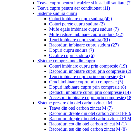
Teava cupru pentru incalzire si instalatii sanitare
(2
Teava cupru pentru aer conditionat
(11)
Sisteme sudura cupru
Coturi imbinare cupru sudura
(42)
Coturi perete cupru sudura
(2)
Mufe egale imbinare cupru sudura
(7)
Mufe reduse imbinare cupru sudura
(32)
Teuri imbinare cupru sudura
(61)
Racorduri imbinare cupru sudura
(27)
Dopuri cupru sudura
(7)
Ocolire cupru sudura
(6)
Sisteme compresiune din cupru
Coturi imbinare cupru prin compresie
(19)
Racorduri imbinare cupru prin compresie
(2
Teuri imbinare cupru prin compresie
(37)
Cruci imbinare cupru prin compresie
(5)
Dopuri imbinare cupru prin compresie
(8)
Reductii imbinare cupru prin compresie
(14)
Accesorii imbinare cupru prin compresie
(18
Sisteme presare din otel carbon zincat M
Teava din otel carbon zincat M
(7)
Racorduri drepte din otel carbon zincat FE
Racorduri drepte din otel carbon zincat FI 
Racorduri cot din otel carbon zincat M
(1)
Racorduri teu din otel carbon zincat M
(8)