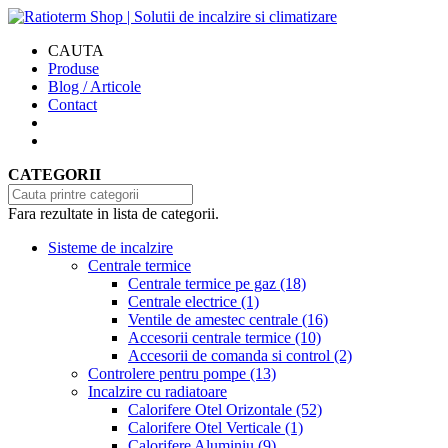
CAUTA
Produse
Blog / Articole
Contact
CATEGORII
Fara rezultate in lista de categorii.
Sisteme de incalzire
Centrale termice
Centrale termice pe gaz
(18)
Centrale electrice
(1)
Ventile de amestec centrale
(16)
Accesorii centrale termice
(10)
Accesorii de comanda si control
(2)
Controlere pentru pompe
(13)
Incalzire cu radiatoare
Calorifere Otel Orizontale
(52)
Calorifere Otel Verticale
(1)
Calorifere Aluminiu
(9)