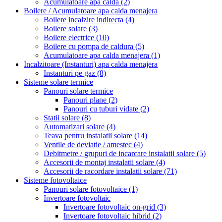
Acumulatoare apa calda
(2)
Boilere / Acumulatoare apa calda menajera
Boilere incalzire indirecta
(4)
Boilere solare
(3)
Boilere electrice
(10)
Boilere cu pompa de caldura
(5)
Acumulatoare apa calda menajera
(1)
Incalzitoare (Instanturi) apa calda menajera
Instanturi pe gaz
(8)
Sisteme solare termice
Panouri solare termice
Panouri plane
(2)
Panouri cu tuburi vidate
(2)
Statii solare
(8)
Automatizari solare
(4)
Teava pentru instalatii solare
(14)
Ventile de deviatie / amestec
(4)
Debitmetre / grupuri de incarcare instalatii solare
(5)
Accesorii de montaj instalatii solare
(4)
Accesorii de racordare instalatii solare
(71)
Sisteme fotovoltaice
Panouri solare fotovoltaice
(1)
Invertoare fotovoltaic
Invertoare fotovoltaic on-grid
(3)
Invertoare fotovoltaic hibrid
(2)