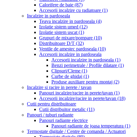
Calorifere de baie
(87)
Accesorii incalzire cu radiatoare
(1)
Incalzire in pardoseala
Teava incalzire in pardoseala
(4)
Izolatie sistem umed
(12)
Izolatie sistem uscat
(1)
Grupuri de mixare/pompare
(10)
Distribuitoare D/T
(32)
Ventile de amestec pardoseala
(10)
Accesorii incalzire in pardoseala
Accesorii incalzire in pardoseala
(1)
Benzi perimetrale / Profile dilatare
(1)
Clipsuri/Cleme
(1)
Curbe de ghidaj
(1)
Produse auxiliare pentru montaj
(2)
Incalzire si racire in perete / tavan
Panouri incalzire/racire in perete/tavan
(1)
Accesorii incalzire/racire in perete/tavan
(18)
Cutii pentru distribuitoare
Cutii distribuitor metalic
(11)
Panouri / tuburi radiante
Panouri radiante electrice
Panouri radiante de joasa temperatura
(1)
Termostate digitale / Centre de comanda / Actuatori
Termostate digitale
(89)