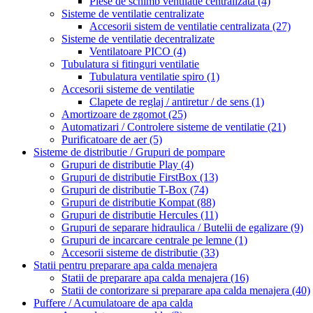
Piese de schimb ventilatie centralizata
(4)
Sisteme de ventilatie centralizate
Accesorii sistem de ventilatie centralizata
(27)
Sisteme de ventilatie decentralizate
Ventilatoare PICO
(4)
Tubulatura si fitinguri ventilatie
Tubulatura ventilatie spiro
(1)
Accesorii sisteme de ventilatie
Clapete de reglaj / antiretur / de sens
(1)
Amortizoare de zgomot
(25)
Automatizari / Controlere sisteme de ventilatie
(21)
Purificatoare de aer
(5)
Sisteme de distributie / Grupuri de pompare
Grupuri de distributie Play
(4)
Grupuri de distributie FirstBox
(13)
Grupuri de distributie T-Box
(74)
Grupuri de distributie Kompat
(88)
Grupuri de distributie Hercules
(11)
Grupuri de separare hidraulica / Butelii de egalizare
(9)
Grupuri de incarcare centrale pe lemne
(1)
Accesorii sisteme de distributie
(33)
Statii pentru preparare apa calda menajera
Statii de preparare apa calda menajera
(16)
Statii de contorizare si preparare apa calda menajera
(40)
Puffere / Acumulatoare de apa calda