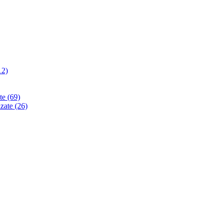
12)
ate
(69)
izate
(26)