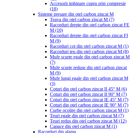
Accesorii imbinare cupru prin compresie
(18)
Sisteme presare din otel carbon zincat M
Teava din otel carbon zincat M
(7)
Racorduri drepte din otel carbon zincat FE
M
(10)
Racorduri drepte din otel carbon zincat FI
M
(9)
Racorduri cot din otel carbon zincat M
(1)
Racorduri teu din otel carbon zincat M
(8)
Mufe scurte egale din otel carbon zincat M
(7)
Mufe scurte reduse din otel carbon zincat
M
(9)
Mufe lungi egale din otel carbon zincat M
(3)
Coturi din otel carbon zincat II 45° M
(6)
Coturi din otel carbon zincat II 90° M
(7)
Coturi din otel carbon zincat IE 45° M
(7)
Coturi din otel carbon zincat IE 90° M
(7)
Curbe ocolire din otel carbon zincat M
(1)
Teuri egale din otel carbon zincat M
(7)
Teuri redus din otel carbon zincat M
(12)
Capace din otel carbon zincat M
(1)
Racorduri din alama