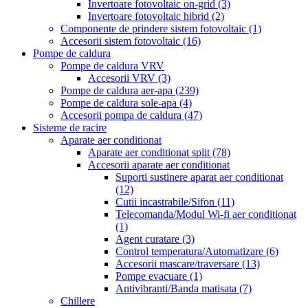
Invertoare fotovoltaic on-grid
(3)
Invertoare fotovoltaic hibrid
(2)
Componente de prindere sistem fotovoltaic
(1)
Accesorii sistem fotovoltaic
(16)
Pompe de caldura
Pompe de caldura VRV
Accesorii VRV
(3)
Pompe de caldura aer-apa
(239)
Pompe de caldura sole-apa
(4)
Accesorii pompa de caldura
(47)
Sisteme de racire
Aparate aer conditionat
Aparate aer conditionat split
(78)
Accesorii aparate aer conditionat
Suporti sustinere aparat aer conditionat
(12)
Cutii incastrabile/Sifon
(11)
Telecomanda/Modul Wi-fi aer conditionat
(1)
Agent curatare
(3)
Control temperatura/Automatizare
(6)
Accesorii mascare/traversare
(13)
Pompe evacuare
(1)
Antivibranti/Banda matisata
(7)
Chillere