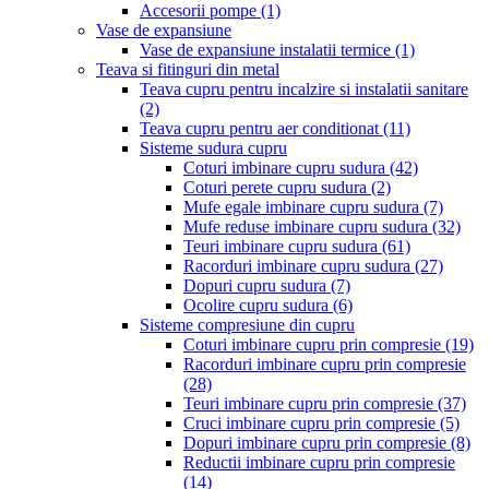
Accesorii pompe
(1)
Vase de expansiune
Vase de expansiune instalatii termice
(1)
Teava si fitinguri din metal
Teava cupru pentru incalzire si instalatii sanitare
(2)
Teava cupru pentru aer conditionat
(11)
Sisteme sudura cupru
Coturi imbinare cupru sudura
(42)
Coturi perete cupru sudura
(2)
Mufe egale imbinare cupru sudura
(7)
Mufe reduse imbinare cupru sudura
(32)
Teuri imbinare cupru sudura
(61)
Racorduri imbinare cupru sudura
(27)
Dopuri cupru sudura
(7)
Ocolire cupru sudura
(6)
Sisteme compresiune din cupru
Coturi imbinare cupru prin compresie
(19)
Racorduri imbinare cupru prin compresie
(28)
Teuri imbinare cupru prin compresie
(37)
Cruci imbinare cupru prin compresie
(5)
Dopuri imbinare cupru prin compresie
(8)
Reductii imbinare cupru prin compresie
(14)