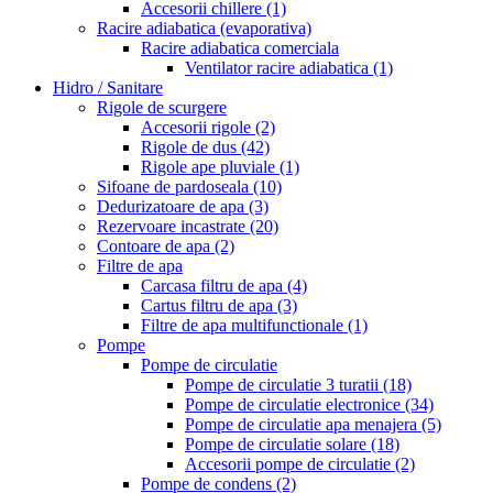
Accesorii chillere
(1)
Racire adiabatica (evaporativa)
Racire adiabatica comerciala
Ventilator racire adiabatica
(1)
Hidro / Sanitare
Rigole de scurgere
Accesorii rigole
(2)
Rigole de dus
(42)
Rigole ape pluviale
(1)
Sifoane de pardoseala
(10)
Dedurizatoare de apa
(3)
Rezervoare incastrate
(20)
Contoare de apa
(2)
Filtre de apa
Carcasa filtru de apa
(4)
Cartus filtru de apa
(3)
Filtre de apa multifunctionale
(1)
Pompe
Pompe de circulatie
Pompe de circulatie 3 turatii
(18)
Pompe de circulatie electronice
(34)
Pompe de circulatie apa menajera
(5)
Pompe de circulatie solare
(18)
Accesorii pompe de circulatie
(2)
Pompe de condens
(2)