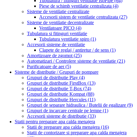
Tubulatura / fitinguri ventilatie IsoPipe
(64)
Piese de schimb ventilatie centralizata
(4)
Sisteme de ventilatie centralizate
Accesorii sistem de ventilatie centralizata
(27)
Sisteme de ventilatie decentralizate
Ventilatoare PICO
(4)
Tubulatura si fitinguri ventilatie
Tubulatura ventilatie spiro
(1)
Accesorii sisteme de ventilatie
Clapete de reglaj / antiretur / de sens
(1)
Amortizoare de zgomot
(25)
Automatizari / Controlere sisteme de ventilatie
(21)
Purificatoare de aer
(5)
Sisteme de distributie / Grupuri de pompare
Grupuri de distributie Play
(4)
Grupuri de distributie FirstBox
(13)
Grupuri de distributie T-Box
(74)
Grupuri de distributie Kompat
(88)
Grupuri de distributie Hercules
(11)
Grupuri de separare hidraulica / Butelii de egalizare
(9)
Grupuri de incarcare centrale pe lemne
(1)
Accesorii sisteme de distributie
(33)
Statii pentru preparare apa calda menajera
Statii de preparare apa calda menajera
(16)
Statii de contorizare si preparare apa calda menajera