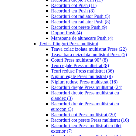
Racorduri cot Push
(11)
Racorduri teu Push
(8)
Racorduri cot radiator Push
(5)
Racorduri teu radiator Push
(8)
Racorduri cot perete Push
(9)
Dopuri Push
(4)
Mansoane de alunecare Push
(4)
Tevi si fitinguri Press multistrat
Teava colac izolata multistrat Press
(22)
Teava bara neizolata multistrat Press
(5)
Coturi Press multistrat 90°
(8)
Teuri egale Press multistrat
(8)
Teuri reduse Press multistrat
(36)
Nipluri egale Press multistrat
(8)
Nipluri reduse Press multistrat
(16)
Racorduri drepte Press multistrat
(24)
Racorduri drepte Press multistrat cu
olandez
(3)
Racorduri drepte Press multistrat cu
eurocon
(3)
Racorduri cot Press multistrat
(20)
Racorduri cot perete Press multistrat
(16)
Racorduri teu Press multistrat cu filet
exterior
(7)