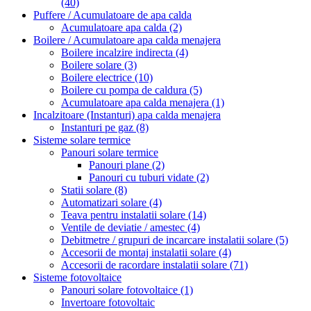
(40)
Puffere / Acumulatoare de apa calda
Acumulatoare apa calda
(2)
Boilere / Acumulatoare apa calda menajera
Boilere incalzire indirecta
(4)
Boilere solare
(3)
Boilere electrice
(10)
Boilere cu pompa de caldura
(5)
Acumulatoare apa calda menajera
(1)
Incalzitoare (Instanturi) apa calda menajera
Instanturi pe gaz
(8)
Sisteme solare termice
Panouri solare termice
Panouri plane
(2)
Panouri cu tuburi vidate
(2)
Statii solare
(8)
Automatizari solare
(4)
Teava pentru instalatii solare
(14)
Ventile de deviatie / amestec
(4)
Debitmetre / grupuri de incarcare instalatii solare
(5)
Accesorii de montaj instalatii solare
(4)
Accesorii de racordare instalatii solare
(71)
Sisteme fotovoltaice
Panouri solare fotovoltaice
(1)
Invertoare fotovoltaic