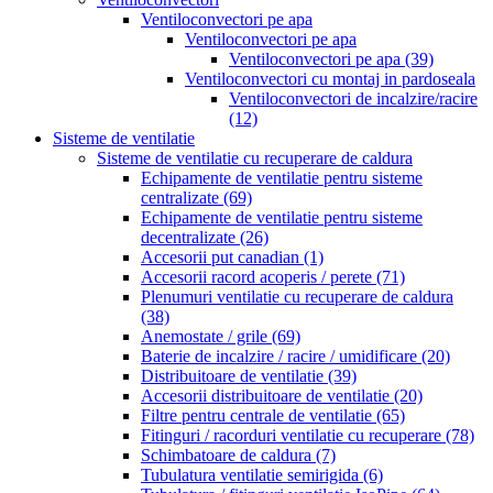
Ventiloconvectori pe apa
Ventiloconvectori pe apa
Ventiloconvectori pe apa
(39)
Ventiloconvectori cu montaj in pardoseala
Ventiloconvectori de incalzire/racire
(12)
Sisteme de ventilatie
Sisteme de ventilatie cu recuperare de caldura
Echipamente de ventilatie pentru sisteme
centralizate
(69)
Echipamente de ventilatie pentru sisteme
decentralizate
(26)
Accesorii put canadian
(1)
Accesorii racord acoperis / perete
(71)
Plenumuri ventilatie cu recuperare de caldura
(38)
Anemostate / grile
(69)
Baterie de incalzire / racire / umidificare
(20)
Distribuitoare de ventilatie
(39)
Accesorii distribuitoare de ventilatie
(20)
Filtre pentru centrale de ventilatie
(65)
Fitinguri / racorduri ventilatie cu recuperare
(78)
Schimbatoare de caldura
(7)
Tubulatura ventilatie semirigida
(6)