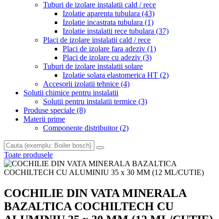
Tuburi de izolare instalatii cald / rece
Izolatie aparenta tubulara
(43)
Izolatie incastrata tubulara
(1)
Izolatie instalatii rece tubulara
(37)
Placi de izolare instalatii cald / rece
Placi de izolare fara adeziv
(1)
Placi de izolare cu adeziv
(3)
Tuburi de izolare instalatii solare
Izolatie solara elastomerica HT
(2)
Accesorii izolatii tehnice
(4)
Solutii chimice pentru instalatii
Solutii pentru instalatii termice
(3)
Produse speciale
(8)
Materii prime
Componente distribuitor
(2)
Toate produsele
COCHILIE DIN VATA MINERALA
BAZALTICA COCHILTECH CU