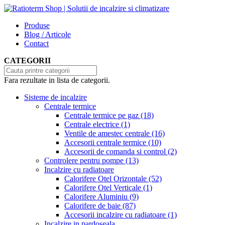
Produse
Blog / Articole
Contact
CATEGORII
Fara rezultate in lista de categorii.
Sisteme de incalzire
Centrale termice
Centrale termice pe gaz
(18)
Centrale electrice
(1)
Ventile de amestec centrale
(16)
Accesorii centrale termice
(10)
Accesorii de comanda si control
(2)
Controlere pentru pompe
(13)
Incalzire cu radiatoare
Calorifere Otel Orizontale
(52)
Calorifere Otel Verticale
(1)
Calorifere Aluminiu
(9)
Calorifere de baie
(87)
Accesorii incalzire cu radiatoare
(1)
Incalzire in pardoseala