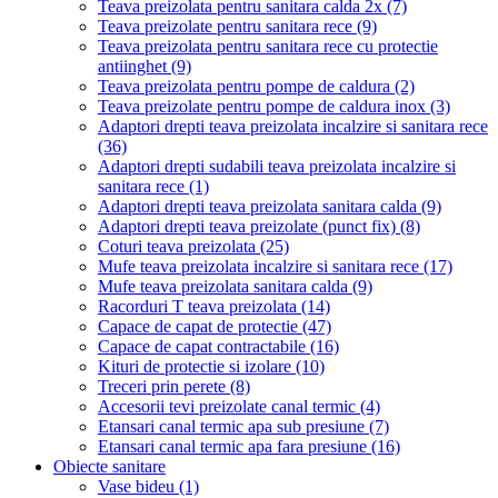
Teava preizolata pentru sanitara calda 2x
(7)
Teava preizolate pentru sanitara rece
(9)
Teava preizolata pentru sanitara rece cu protectie
antiinghet
(9)
Teava preizolata pentru pompe de caldura
(2)
Teava preizolate pentru pompe de caldura inox
(3)
Adaptori drepti teava preizolata incalzire si sanitara rece
(36)
Adaptori drepti sudabili teava preizolata incalzire si
sanitara rece
(1)
Adaptori drepti teava preizolata sanitara calda
(9)
Adaptori drepti teava preizolate (punct fix)
(8)
Coturi teava preizolata
(25)
Mufe teava preizolata incalzire si sanitara rece
(17)
Mufe teava preizolata sanitara calda
(9)
Racorduri T teava preizolata
(14)
Capace de capat de protectie
(47)
Capace de capat contractabile
(16)
Kituri de protectie si izolare
(10)
Treceri prin perete
(8)
Accesorii tevi preizolate canal termic
(4)
Etansari canal termic apa sub presiune
(7)
Etansari canal termic apa fara presiune
(16)
Obiecte sanitare
Vase bideu
(1)