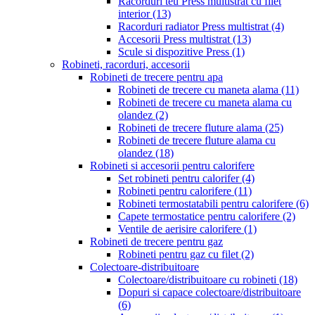
Racorduri teu Press multistrat cu filet
interior
(13)
Racorduri radiator Press multistrat
(4)
Accesorii Press multistrat
(13)
Scule si dispozitive Press
(1)
Robineti, racorduri, accesorii
Robineti de trecere pentru apa
Robineti de trecere cu maneta alama
(11)
Robineti de trecere cu maneta alama cu
olandez
(2)
Robineti de trecere fluture alama
(25)
Robineti de trecere fluture alama cu
olandez
(18)
Robineti si accesorii pentru calorifere
Set robineti pentru calorifer
(4)
Robineti pentru calorifere
(11)
Robineti termostatabili pentru calorifere
(6)
Capete termostatice pentru calorifere
(2)
Ventile de aerisire calorifere
(1)
Robineti de trecere pentru gaz
Robineti pentru gaz cu filet
(2)
Colectoare-distribuitoare
Colectoare/distribuitoare cu robineti
(18)
Dopuri si capace colectoare/distribuitoare
(6)