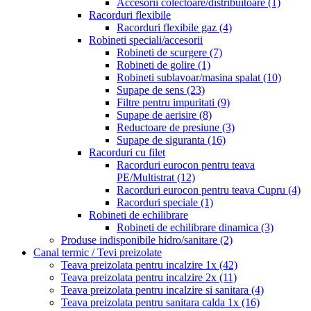
Accesorii colectoare/distribuitoare
(1)
Racorduri flexibile
Racorduri flexibile gaz
(4)
Robineti speciali/accesorii
Robineti de scurgere
(7)
Robineti de golire
(1)
Robineti sublavoar/masina spalat
(10)
Supape de sens
(23)
Filtre pentru impuritati
(9)
Supape de aerisire
(8)
Reductoare de presiune
(3)
Supape de siguranta
(16)
Racorduri cu filet
Racorduri eurocon pentru teava
PE/Multistrat
(12)
Racorduri eurocon pentru teava Cupru
(4)
Racorduri speciale
(1)
Robineti de echilibrare
Robineti de echilibrare dinamica
(3)
Produse indisponibile hidro/sanitare
(2)
Canal termic / Tevi preizolate
Teava preizolata pentru incalzire 1x
(42)
Teava preizolata pentru incalzire 2x
(11)
Teava preizolata pentru incalzire si sanitara
(4)
Teava preizolata pentru sanitara calda 1x
(16)