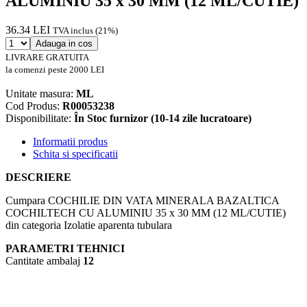
ALUMINIU 35 x 30 MM (12 ML/CUTIE)
36.34 LEI
TVA inclus (21%)
Adauga in cos
LIVRARE GRATUITA
la comenzi peste 2000 LEI
Unitate masura:
ML
Cod Produs:
R00053238
Disponibilitate:
În Stoc furnizor (10-14 zile lucratoare)
Informatii produs
Schita si specificatii
DESCRIERE
Cumpara COCHILIE DIN VATA MINERALA BAZALTICA
COCHILTECH CU ALUMINIU 35 x 30 MM (12 ML/CUTIE)
din categoria Izolatie aparenta tubulara
PARAMETRI TEHNICI
Cantitate ambalaj
12