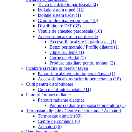
Teava incalzire in pardoseala
(4)
Izolatie sistem umed
(12)
Izolatie sistem uscat
(1)
Grupuri de mixare/pompare
(10)
Distribuitoare D/T
(32)
Ventile de amestec pardoseala
(10)
Accesorii incalzire in pardoseala
Accesorii incalzire in pardoseala
(1)
Benzi perimetrale / Profile dilatare
(1)
Clipsuri/Cleme
(1)
Curbe de ghidaj
(1)
Produse auxiliare pentru montaj
(2)
Incalzire si racire in perete / tavan
Panouri incalzire/racire in perete/tavan
(1)
Accesorii incalzire/racire in perete/tavan
(18)
Cutii pentru distribuitoare
Cutii distribuitor metalic
(11)
Panouri / tuburi radiante
Panouri radiante electrice
Panouri radiante de joasa temperatura
(1)
Termostate digitale / Centre de comanda / Actuatori
Termostate digitale
(89)
Centre de comanda
(6)
Actuatori
(6)
Ventiloconvectori