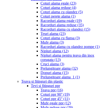
Coturi alama egale
(23)
Coturi alama reduse
(4)
Coturi alama cu olandez
(5)
Coturi perete alama
(1)
Racorduri alama egale
(19)
Racorduri alama reduse
(35)
Racorduri alama cu olandez
(15)
Teuri alama
(23)
Coturi alama cu flansa
(3)
Mufe alama
(3)
Racorduri alama cu olandez pompe
(1)
Nipluri alama
(12)
Nipluri alama pentru teava din inox
corugata
(13)
Cruci alama
(3)
Prelungitoare alama
(32)
Dopuri alama
(15)
Prelungitoare alama_1
(1)
Teava si fitinguri din plastic
Tevi si fitinguri ppr
Teava ppr
(16)
Coturi ppr 90°
(19)
Coturi ppr 45°
(11)
Mufe egale ppr
(12)
Mufe reduse ppr
(29)