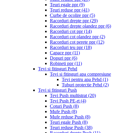
Teuri egale ppr
(9)
Teuri reduse ppr
(41)
Curbe de ocolire ppr
(5)
Racorduri drepte ppr
(29)
Racorduri drepte olandez ppr
(6)
Racorduri cot ppr
(14)
Racorduri cot olandez ppr
(2)
Racorduri cot perete ppr
(12)
Racorduri teu ppr
(18)
Capace ppr
(11)
Dopuri ppr
(6)
Robineti ppr
(11)
Tevi si fitinguri Pehd
Tevi si fitinguri apa compresiune
Tevi pentru apa Pehd
(1)
Tuburi protectie Pehd
(2)
Tevi si fitinguri Push
Tevi Push multistrat
(20)
Tevi Push PE-rt
(4)
Coturi Push
(8)
Mufe Push
(8)
Mufe reduse Push
(8)
Teuri egale Push
(8)
Teuri reduse Push
(38)
Racorduri drepte Push
(11)