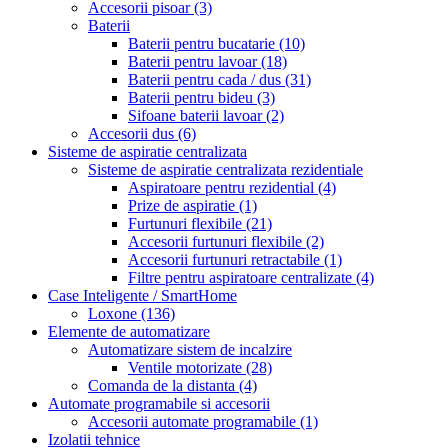
Accesorii pisoar
(3)
Baterii
Baterii pentru bucatarie
(10)
Baterii pentru lavoar
(18)
Baterii pentru cada / dus
(31)
Baterii pentru bideu
(3)
Sifoane baterii lavoar
(2)
Accesorii dus
(6)
Sisteme de aspiratie centralizata
Sisteme de aspiratie centralizata rezidentiale
Aspiratoare pentru rezidential
(4)
Prize de aspiratie
(1)
Furtunuri flexibile
(21)
Accesorii furtunuri flexibile
(2)
Accesorii furtunuri retractabile
(1)
Filtre pentru aspiratoare centralizate
(4)
Case Inteligente / SmartHome
Loxone
(136)
Elemente de automatizare
Automatizare sistem de incalzire
Ventile motorizate
(28)
Comanda de la distanta
(4)
Automate programabile si accesorii
Accesorii automate programabile
(1)
Izolatii tehnice