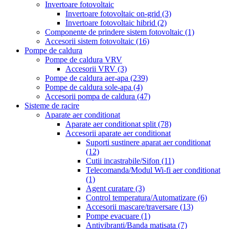
Invertoare fotovoltaic
Invertoare fotovoltaic on-grid
(3)
Invertoare fotovoltaic hibrid
(2)
Componente de prindere sistem fotovoltaic
(1)
Accesorii sistem fotovoltaic
(16)
Pompe de caldura
Pompe de caldura VRV
Accesorii VRV
(3)
Pompe de caldura aer-apa
(239)
Pompe de caldura sole-apa
(4)
Accesorii pompa de caldura
(47)
Sisteme de racire
Aparate aer conditionat
Aparate aer conditionat split
(78)
Accesorii aparate aer conditionat
Suporti sustinere aparat aer conditionat
(12)
Cutii incastrabile/Sifon
(11)
Telecomanda/Modul Wi-fi aer conditionat
(1)
Agent curatare
(3)
Control temperatura/Automatizare
(6)
Accesorii mascare/traversare
(13)
Pompe evacuare
(1)
Antivibranti/Banda matisata
(7)