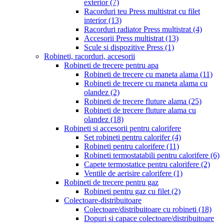
exterior
(7)
Racorduri teu Press multistrat cu filet
interior
(13)
Racorduri radiator Press multistrat
(4)
Accesorii Press multistrat
(13)
Scule si dispozitive Press
(1)
Robineti, racorduri, accesorii
Robineti de trecere pentru apa
Robineti de trecere cu maneta alama
(11)
Robineti de trecere cu maneta alama cu
olandez
(2)
Robineti de trecere fluture alama
(25)
Robineti de trecere fluture alama cu
olandez
(18)
Robineti si accesorii pentru calorifere
Set robineti pentru calorifer
(4)
Robineti pentru calorifere
(11)
Robineti termostatabili pentru calorifere
(6)
Capete termostatice pentru calorifere
(2)
Ventile de aerisire calorifere
(1)
Robineti de trecere pentru gaz
Robineti pentru gaz cu filet
(2)
Colectoare-distribuitoare
Colectoare/distribuitoare cu robineti
(18)
Dopuri si capace colectoare/distribuitoare