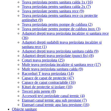
Teava preizolata pentru sanitara calda 1x
(16)
Teava preizolata pentru sanitara calda 2x
(7)
Teava preizolate pentru sanitara rece
(9)
Teava preizolata pentru sanitara rece cu protectie
antiinghet
(9)
Teava preizolata pentru pompe de caldura
(2)
Teava preizolate pentru pompe de caldura inox
(3)
Adaptori drepti teava preizolata incalzire si sanitara rece
(36)
Adaptori drepti sudabili teava preizolata incalzire si
sanitara rece
(1)
Adaptori drepti teava preizolata sanitara calda
(9)
Adaptori drepti teava preizolate (punct fix)
(8)
Coturi teava preizolata
(25)
Mufe teava preizolata incalzire si sanitara rece
(17)
Mufe teava preizolata sanitara calda
(9)
Racorduri T teava preizolata
(14)
Capace de capat de protectie
(47)
Capace de capat contractabile
(16)
Kituri de protectie si izolare
(10)
Treceri prin perete
(8)
Accesorii tevi preizolate canal termic
(4)
Etansari canal termic apa sub presiune
(7)
Etansari canal termic apa fara presiune
(16)
Obiecte sanitare