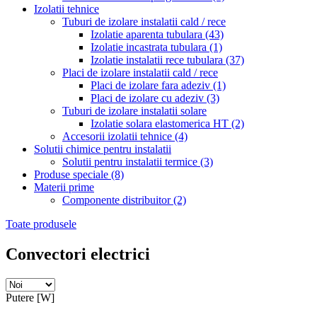
Izolatii tehnice
Tuburi de izolare instalatii cald / rece
Izolatie aparenta tubulara
(43)
Izolatie incastrata tubulara
(1)
Izolatie instalatii rece tubulara
(37)
Placi de izolare instalatii cald / rece
Placi de izolare fara adeziv
(1)
Placi de izolare cu adeziv
(3)
Tuburi de izolare instalatii solare
Izolatie solara elastomerica HT
(2)
Accesorii izolatii tehnice
(4)
Solutii chimice pentru instalatii
Solutii pentru instalatii termice
(3)
Produse speciale
(8)
Materii prime
Componente distribuitor
(2)
Toate produsele
Convectori electrici
Putere [W]