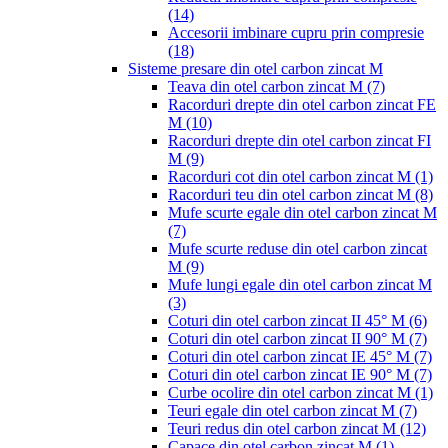
(14)
Accesorii imbinare cupru prin compresie
(18)
Sisteme presare din otel carbon zincat M
Teava din otel carbon zincat M
(7)
Racorduri drepte din otel carbon zincat FE
M
(10)
Racorduri drepte din otel carbon zincat FI
M
(9)
Racorduri cot din otel carbon zincat M
(1)
Racorduri teu din otel carbon zincat M
(8)
Mufe scurte egale din otel carbon zincat M
(7)
Mufe scurte reduse din otel carbon zincat
M
(9)
Mufe lungi egale din otel carbon zincat M
(3)
Coturi din otel carbon zincat II 45° M
(6)
Coturi din otel carbon zincat II 90° M
(7)
Coturi din otel carbon zincat IE 45° M
(7)
Coturi din otel carbon zincat IE 90° M
(7)
Curbe ocolire din otel carbon zincat M
(1)
Teuri egale din otel carbon zincat M
(7)
Teuri redus din otel carbon zincat M
(12)
Capace din otel carbon zincat M
(1)