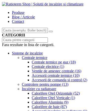
Produse
Blog / Articole
Contact
CATEGORII
Fara rezultate in lista de categorii.
Sisteme de incalzire
Centrale termice
Centrale termice pe gaz
(18)
Centrale electrice
(1)
Ventile de amestec centrale
(16)
Accesorii centrale termice
(10)
Accesorii de comanda si control
(2)
Controlere pentru pompe
(13)
Incalzire cu radiatoare
Calorifere Otel Orizontale
(52)
Calorifere Otel Verticale
(1)
Calorifere Aluminiu
(9)
Calorifere de baie
(87)