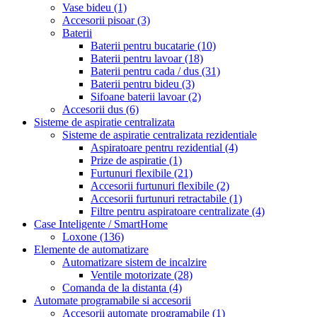
Vase bideu
(1)
Accesorii pisoar
(3)
Baterii
Baterii pentru bucatarie
(10)
Baterii pentru lavoar
(18)
Baterii pentru cada / dus
(31)
Baterii pentru bideu
(3)
Sifoane baterii lavoar
(2)
Accesorii dus
(6)
Sisteme de aspiratie centralizata
Sisteme de aspiratie centralizata rezidentiale
Aspiratoare pentru rezidential
(4)
Prize de aspiratie
(1)
Furtunuri flexibile
(21)
Accesorii furtunuri flexibile
(2)
Accesorii furtunuri retractabile
(1)
Filtre pentru aspiratoare centralizate
(4)
Case Inteligente / SmartHome
Loxone
(136)
Elemente de automatizare
Automatizare sistem de incalzire
Ventile motorizate
(28)
Comanda de la distanta
(4)
Automate programabile si accesorii
Accesorii automate programabile
(1)