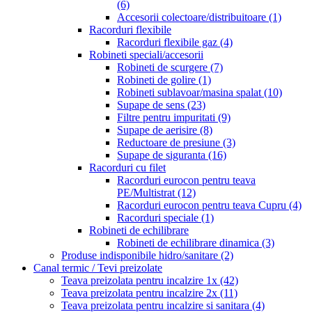
(6)
Accesorii colectoare/distribuitoare
(1)
Racorduri flexibile
Racorduri flexibile gaz
(4)
Robineti speciali/accesorii
Robineti de scurgere
(7)
Robineti de golire
(1)
Robineti sublavoar/masina spalat
(10)
Supape de sens
(23)
Filtre pentru impuritati
(9)
Supape de aerisire
(8)
Reductoare de presiune
(3)
Supape de siguranta
(16)
Racorduri cu filet
Racorduri eurocon pentru teava
PE/Multistrat
(12)
Racorduri eurocon pentru teava Cupru
(4)
Racorduri speciale
(1)
Robineti de echilibrare
Robineti de echilibrare dinamica
(3)
Produse indisponibile hidro/sanitare
(2)
Canal termic / Tevi preizolate
Teava preizolata pentru incalzire 1x
(42)
Teava preizolata pentru incalzire 2x
(11)
Teava preizolata pentru incalzire si sanitara
(4)