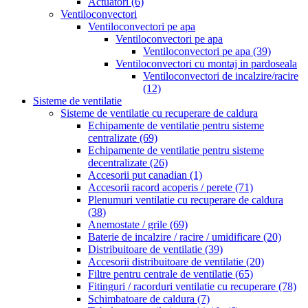
Actuatori
(6)
Ventiloconvectori
Ventiloconvectori pe apa
Ventiloconvectori pe apa
Ventiloconvectori pe apa
(39)
Ventiloconvectori cu montaj in pardoseala
Ventiloconvectori de incalzire/racire
(12)
Sisteme de ventilatie
Sisteme de ventilatie cu recuperare de caldura
Echipamente de ventilatie pentru sisteme
centralizate
(69)
Echipamente de ventilatie pentru sisteme
decentralizate
(26)
Accesorii put canadian
(1)
Accesorii racord acoperis / perete
(71)
Plenumuri ventilatie cu recuperare de caldura
(38)
Anemostate / grile
(69)
Baterie de incalzire / racire / umidificare
(20)
Distribuitoare de ventilatie
(39)
Accesorii distribuitoare de ventilatie
(20)
Filtre pentru centrale de ventilatie
(65)
Fitinguri / racorduri ventilatie cu recuperare
(78)
Schimbatoare de caldura
(7)