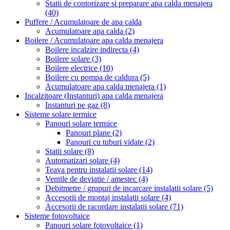
Statii de contorizare si preparare apa calda menajera
(40)
Puffere / Acumulatoare de apa calda
Acumulatoare apa calda
(2)
Boilere / Acumulatoare apa calda menajera
Boilere incalzire indirecta
(4)
Boilere solare
(3)
Boilere electrice
(10)
Boilere cu pompa de caldura
(5)
Acumulatoare apa calda menajera
(1)
Incalzitoare (Instanturi) apa calda menajera
Instanturi pe gaz
(8)
Sisteme solare termice
Panouri solare termice
Panouri plane
(2)
Panouri cu tuburi vidate
(2)
Statii solare
(8)
Automatizari solare
(4)
Teava pentru instalatii solare
(14)
Ventile de deviatie / amestec
(4)
Debitmetre / grupuri de incarcare instalatii solare
(5)
Accesorii de montaj instalatii solare
(4)
Accesorii de racordare instalatii solare
(71)
Sisteme fotovoltaice
Panouri solare fotovoltaice
(1)