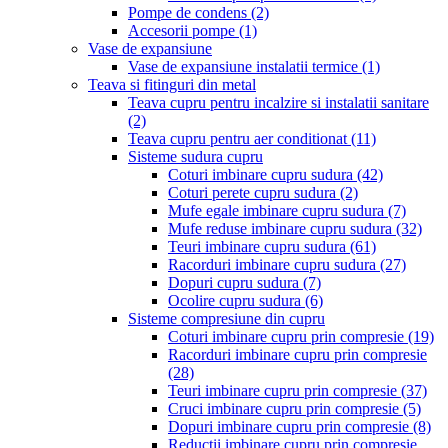
Pompe de condens
(2)
Accesorii pompe
(1)
Vase de expansiune
Vase de expansiune instalatii termice
(1)
Teava si fitinguri din metal
Teava cupru pentru incalzire si instalatii sanitare
(2)
Teava cupru pentru aer conditionat
(11)
Sisteme sudura cupru
Coturi imbinare cupru sudura
(42)
Coturi perete cupru sudura
(2)
Mufe egale imbinare cupru sudura
(7)
Mufe reduse imbinare cupru sudura
(32)
Teuri imbinare cupru sudura
(61)
Racorduri imbinare cupru sudura
(27)
Dopuri cupru sudura
(7)
Ocolire cupru sudura
(6)
Sisteme compresiune din cupru
Coturi imbinare cupru prin compresie
(19)
Racorduri imbinare cupru prin compresie
(28)
Teuri imbinare cupru prin compresie
(37)
Cruci imbinare cupru prin compresie
(5)
Dopuri imbinare cupru prin compresie
(8)
Reductii imbinare cupru prin compresie