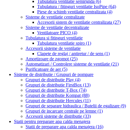
Tubulatura ventilatie semirigida
(6)
Tubulatura / fitinguri ventilatie IsoPipe
(64)
Piese de schimb ventilatie centralizata
(4)
Sisteme de ventilatie centralizate
Accesorii sistem de ventilatie centralizata
(27)
Sisteme de ventilatie decentralizate
Ventilatoare PICO
(4)
Tubulatura si fitinguri ventilatie
Tubulatura ventilatie spiro
(1)
Accesorii sisteme de ventilatie
Clapete de reglaj / antiretur / de sens
(1)
Amortizoare de zgomot
(25)
Automatizari / Controlere sisteme de ventilatie
(21)
Purificatoare de aer
(5)
Sisteme de distributie / Grupuri de pompare
Grupuri de distributie Play
(4)
Grupuri de distributie FirstBox
(13)
Grupuri de distributie T-Box
(74)
Grupuri de distributie Kompat
(88)
Grupuri de distributie Hercules
(11)
Grupuri de separare hidraulica / Butelii de egalizare
(9)
Grupuri de incarcare centrale pe lemne
(1)
Accesorii sisteme de distributie
(33)
Statii pentru preparare apa calda menajera
Statii de preparare apa calda menajera
(16)