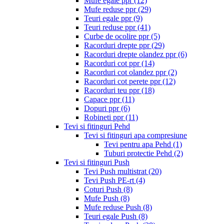
Mufe egale ppr
(12)
Mufe reduse ppr
(29)
Teuri egale ppr
(9)
Teuri reduse ppr
(41)
Curbe de ocolire ppr
(5)
Racorduri drepte ppr
(29)
Racorduri drepte olandez ppr
(6)
Racorduri cot ppr
(14)
Racorduri cot olandez ppr
(2)
Racorduri cot perete ppr
(12)
Racorduri teu ppr
(18)
Capace ppr
(11)
Dopuri ppr
(6)
Robineti ppr
(11)
Tevi si fitinguri Pehd
Tevi si fitinguri apa compresiune
Tevi pentru apa Pehd
(1)
Tuburi protectie Pehd
(2)
Tevi si fitinguri Push
Tevi Push multistrat
(20)
Tevi Push PE-rt
(4)
Coturi Push
(8)
Mufe Push
(8)
Mufe reduse Push
(8)
Teuri egale Push
(8)