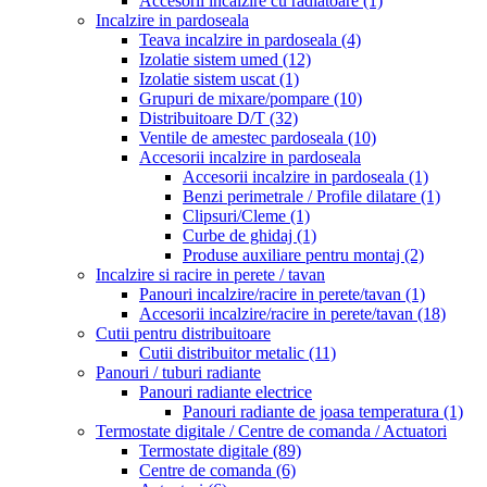
Accesorii incalzire cu radiatoare
(1)
Incalzire in pardoseala
Teava incalzire in pardoseala
(4)
Izolatie sistem umed
(12)
Izolatie sistem uscat
(1)
Grupuri de mixare/pompare
(10)
Distribuitoare D/T
(32)
Ventile de amestec pardoseala
(10)
Accesorii incalzire in pardoseala
Accesorii incalzire in pardoseala
(1)
Benzi perimetrale / Profile dilatare
(1)
Clipsuri/Cleme
(1)
Curbe de ghidaj
(1)
Produse auxiliare pentru montaj
(2)
Incalzire si racire in perete / tavan
Panouri incalzire/racire in perete/tavan
(1)
Accesorii incalzire/racire in perete/tavan
(18)
Cutii pentru distribuitoare
Cutii distribuitor metalic
(11)
Panouri / tuburi radiante
Panouri radiante electrice
Panouri radiante de joasa temperatura
(1)
Termostate digitale / Centre de comanda / Actuatori
Termostate digitale
(89)
Centre de comanda
(6)