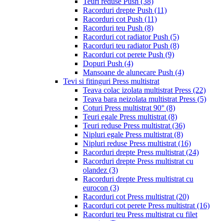
Teuri reduse Push
(38)
Racorduri drepte Push
(11)
Racorduri cot Push
(11)
Racorduri teu Push
(8)
Racorduri cot radiator Push
(5)
Racorduri teu radiator Push
(8)
Racorduri cot perete Push
(9)
Dopuri Push
(4)
Mansoane de alunecare Push
(4)
Tevi si fitinguri Press multistrat
Teava colac izolata multistrat Press
(22)
Teava bara neizolata multistrat Press
(5)
Coturi Press multistrat 90°
(8)
Teuri egale Press multistrat
(8)
Teuri reduse Press multistrat
(36)
Nipluri egale Press multistrat
(8)
Nipluri reduse Press multistrat
(16)
Racorduri drepte Press multistrat
(24)
Racorduri drepte Press multistrat cu
olandez
(3)
Racorduri drepte Press multistrat cu
eurocon
(3)
Racorduri cot Press multistrat
(20)
Racorduri cot perete Press multistrat
(16)
Racorduri teu Press multistrat cu filet