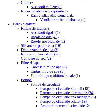
Chillere
Accesorii chillere
(1)
Racire adiabatica (evaporativa)
Racire adiabatica comerciala
Ventilator racire adiabatica
(1)
Hidro / Sanitare
Rigole de scurgere
Accesorii rigole
(2)
Rigole de dus
(42)
Rigole ape pluviale
(1)
Sifoane de pardoseala
(10)
Dedurizatoare de apa
(3)
Rezervoare incastrate
(20)
Contoare de apa
(2)
Filtre de apa
Carcasa filtru de apa
(4)
Cartus filtru de apa
(3)
Filtre de apa multifunctionale
(1)
Pompe
Pompe de circulatie
Pompe de circulatie 3 turatii
(18)
Pompe de circulatie electronice
(34)
Pompe de circulatie apa menajera
(5)
Pompe de circulatie solare
(18)
Accesorii pompe de circulatie
(2)