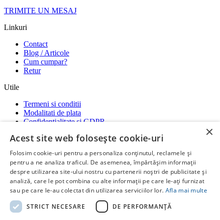
TRIMITE UN MESAJ
Linkuri
Contact
Blog / Articole
Cum cumpar?
Retur
Utile
Termeni si conditii
Modalitati de plata
Confidentialitate si GDPR
×
Garantii
Acest site web folosește cookie-uri
ANPC
-
SOL
-
SAL
Folosim cookie-uri pentru a personaliza conținutul, reclamele și
Social media
pentru a ne analiza traficul. De asemenea, împărtășim informații
despre utilizarea site-ului nostru cu partenerii noștri de publicitate și
Ne gasiti si pe platformele:
analiză, care le pot combina cu alte informații pe care le-ați furnizat
RatiotermShop Facebook
Whatsap
sau pe care le-au colectat din utilizarea serviciilor lor.
Afla mai multe
Copyright ©
Ratioterm Shop
STRICT NECESARE
DE PERFORMANȚĂ
by
Creative Stuff