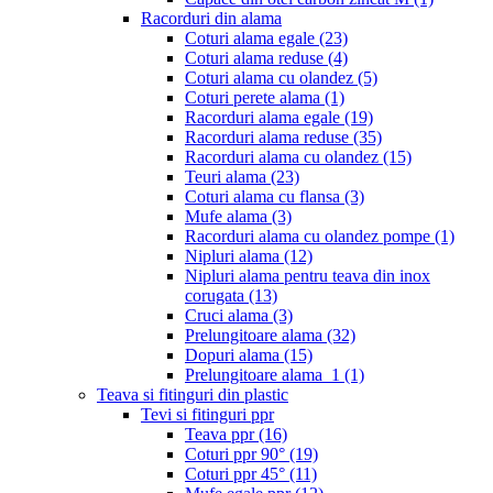
Racorduri din alama
Coturi alama egale
(23)
Coturi alama reduse
(4)
Coturi alama cu olandez
(5)
Coturi perete alama
(1)
Racorduri alama egale
(19)
Racorduri alama reduse
(35)
Racorduri alama cu olandez
(15)
Teuri alama
(23)
Coturi alama cu flansa
(3)
Mufe alama
(3)
Racorduri alama cu olandez pompe
(1)
Nipluri alama
(12)
Nipluri alama pentru teava din inox
corugata
(13)
Cruci alama
(3)
Prelungitoare alama
(32)
Dopuri alama
(15)
Prelungitoare alama_1
(1)
Teava si fitinguri din plastic
Tevi si fitinguri ppr
Teava ppr
(16)
Coturi ppr 90°
(19)
Coturi ppr 45°
(11)