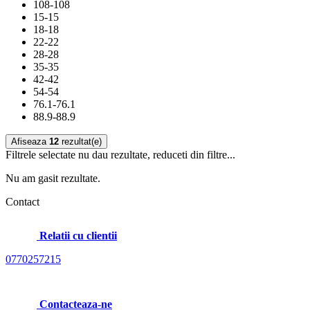
108-108
15-15
18-18
22-22
28-28
35-35
42-42
54-54
76.1-76.1
88.9-88.9
Afiseaza
12
rezultat(e)
Filtrele selectate nu dau rezultate, reduceti din filtre...
Nu am gasit rezultate.
Contact
Relatii cu clientii
0770257215
Contacteaza-ne