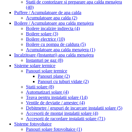
Statii de contorizare si preparare apa calda menajera
(40)
Puffere / Acumulatoare de apa calda
Acumulatoare apa calda
(2)
Boilere / Acumulatoare apa calda menajera
Boilere incalzire indirecta
(4)
Boilere solare
(3)
Boilere electrice
(10)
Boilere cu pompa de caldura
(5)
Acumulatoare apa calda menajera
(1)
Incalzitoare (Instanturi) apa calda menajera
Instanturi pe gaz
(8)
Sisteme solare termice
Panouri solare termice
Panouri plane
(2)
Panouri cu tuburi vidate
(2)
Statii solare
(8)
Automatizari solare
(4)
Teava pentru instalatii solare
(14)
Ventile de deviatie / amestec
(4)
Debitmetre / grupuri de incarcare instalatii solare
(5)
Accesorii de montaj instalatii solare
(4)
Accesorii de racordare instalatii solare
(71)
Sisteme fotovoltaice
Panouri solare fotovoltaice
(1)