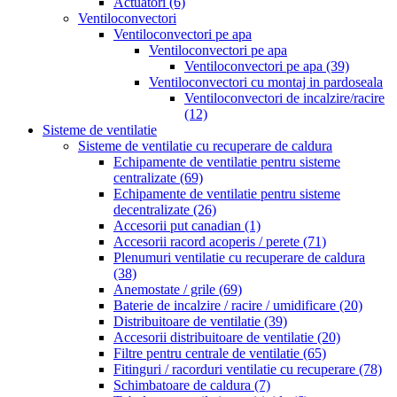
Actuatori
(6)
Ventiloconvectori
Ventiloconvectori pe apa
Ventiloconvectori pe apa
Ventiloconvectori pe apa
(39)
Ventiloconvectori cu montaj in pardoseala
Ventiloconvectori de incalzire/racire
(12)
Sisteme de ventilatie
Sisteme de ventilatie cu recuperare de caldura
Echipamente de ventilatie pentru sisteme
centralizate
(69)
Echipamente de ventilatie pentru sisteme
decentralizate
(26)
Accesorii put canadian
(1)
Accesorii racord acoperis / perete
(71)
Plenumuri ventilatie cu recuperare de caldura
(38)
Anemostate / grile
(69)
Baterie de incalzire / racire / umidificare
(20)
Distribuitoare de ventilatie
(39)
Accesorii distribuitoare de ventilatie
(20)
Filtre pentru centrale de ventilatie
(65)
Fitinguri / racorduri ventilatie cu recuperare
(78)
Schimbatoare de caldura
(7)