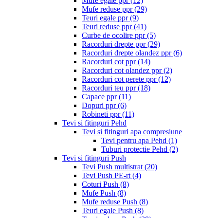
Mufe egale ppr
(12)
Mufe reduse ppr
(29)
Teuri egale ppr
(9)
Teuri reduse ppr
(41)
Curbe de ocolire ppr
(5)
Racorduri drepte ppr
(29)
Racorduri drepte olandez ppr
(6)
Racorduri cot ppr
(14)
Racorduri cot olandez ppr
(2)
Racorduri cot perete ppr
(12)
Racorduri teu ppr
(18)
Capace ppr
(11)
Dopuri ppr
(6)
Robineti ppr
(11)
Tevi si fitinguri Pehd
Tevi si fitinguri apa compresiune
Tevi pentru apa Pehd
(1)
Tuburi protectie Pehd
(2)
Tevi si fitinguri Push
Tevi Push multistrat
(20)
Tevi Push PE-rt
(4)
Coturi Push
(8)
Mufe Push
(8)
Mufe reduse Push
(8)
Teuri egale Push
(8)