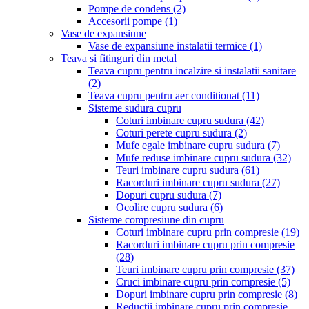
Pompe de condens
(2)
Accesorii pompe
(1)
Vase de expansiune
Vase de expansiune instalatii termice
(1)
Teava si fitinguri din metal
Teava cupru pentru incalzire si instalatii sanitare
(2)
Teava cupru pentru aer conditionat
(11)
Sisteme sudura cupru
Coturi imbinare cupru sudura
(42)
Coturi perete cupru sudura
(2)
Mufe egale imbinare cupru sudura
(7)
Mufe reduse imbinare cupru sudura
(32)
Teuri imbinare cupru sudura
(61)
Racorduri imbinare cupru sudura
(27)
Dopuri cupru sudura
(7)
Ocolire cupru sudura
(6)
Sisteme compresiune din cupru
Coturi imbinare cupru prin compresie
(19)
Racorduri imbinare cupru prin compresie
(28)
Teuri imbinare cupru prin compresie
(37)
Cruci imbinare cupru prin compresie
(5)
Dopuri imbinare cupru prin compresie
(8)
Reductii imbinare cupru prin compresie