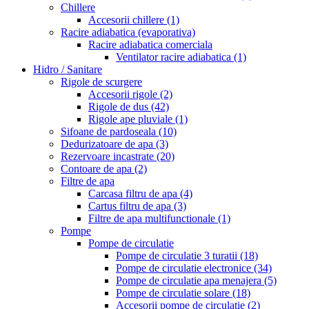
Chillere
Accesorii chillere
(1)
Racire adiabatica (evaporativa)
Racire adiabatica comerciala
Ventilator racire adiabatica
(1)
Hidro / Sanitare
Rigole de scurgere
Accesorii rigole
(2)
Rigole de dus
(42)
Rigole ape pluviale
(1)
Sifoane de pardoseala
(10)
Dedurizatoare de apa
(3)
Rezervoare incastrate
(20)
Contoare de apa
(2)
Filtre de apa
Carcasa filtru de apa
(4)
Cartus filtru de apa
(3)
Filtre de apa multifunctionale
(1)
Pompe
Pompe de circulatie
Pompe de circulatie 3 turatii
(18)
Pompe de circulatie electronice
(34)
Pompe de circulatie apa menajera
(5)
Pompe de circulatie solare
(18)
Accesorii pompe de circulatie
(2)