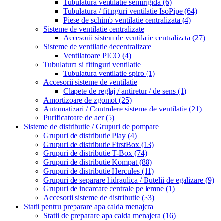
Tubulatura ventilatie semirigida
(6)
Tubulatura / fitinguri ventilatie IsoPipe
(64)
Piese de schimb ventilatie centralizata
(4)
Sisteme de ventilatie centralizate
Accesorii sistem de ventilatie centralizata
(27)
Sisteme de ventilatie decentralizate
Ventilatoare PICO
(4)
Tubulatura si fitinguri ventilatie
Tubulatura ventilatie spiro
(1)
Accesorii sisteme de ventilatie
Clapete de reglaj / antiretur / de sens
(1)
Amortizoare de zgomot
(25)
Automatizari / Controlere sisteme de ventilatie
(21)
Purificatoare de aer
(5)
Sisteme de distributie / Grupuri de pompare
Grupuri de distributie Play
(4)
Grupuri de distributie FirstBox
(13)
Grupuri de distributie T-Box
(74)
Grupuri de distributie Kompat
(88)
Grupuri de distributie Hercules
(11)
Grupuri de separare hidraulica / Butelii de egalizare
(9)
Grupuri de incarcare centrale pe lemne
(1)
Accesorii sisteme de distributie
(33)
Statii pentru preparare apa calda menajera
Statii de preparare apa calda menajera
(16)