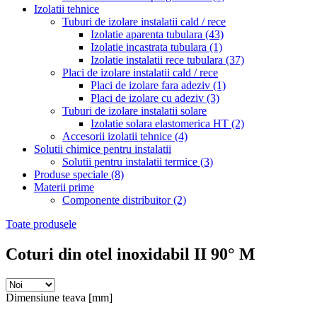
Izolatii tehnice
Tuburi de izolare instalatii cald / rece
Izolatie aparenta tubulara
(43)
Izolatie incastrata tubulara
(1)
Izolatie instalatii rece tubulara
(37)
Placi de izolare instalatii cald / rece
Placi de izolare fara adeziv
(1)
Placi de izolare cu adeziv
(3)
Tuburi de izolare instalatii solare
Izolatie solara elastomerica HT
(2)
Accesorii izolatii tehnice
(4)
Solutii chimice pentru instalatii
Solutii pentru instalatii termice
(3)
Produse speciale
(8)
Materii prime
Componente distribuitor
(2)
Toate produsele
Coturi din otel inoxidabil II 90° M
Dimensiune teava [mm]