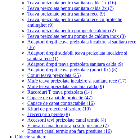
Teava preizolata pentru sanitara calda 1x
(16)
Teava preizolata pentru sanitara calda 2x
(7)
Teava preizolate pentru sanitara rece
(9)
Teava preizolata pentru sanitara rece cu protectie
antiinghet
(9)
Teava preizolata pentru pompe de caldura
(2)
Teava preizolate pentru pompe de caldura inox
(3)
Adaptori drepti teava preizolata incalzire si sanitara rece
(36)
Adaptori drepti sudabili teava preizolata incalzire si
sanitara rece
(1)
Adaptori drepti teava preizolata sanitara calda
(9)
Adaptori drepti teava preizolate (punct fix)
(8)
Coturi teava preizolata
(25)
Mufe teava preizolata incalzire si sanitara rece
(17)
Mufe teava preizolata sanitara calda
(9)
Racorduri T teava preizolata
(14)
Capace de capat de protectie
(47)
Capace de capat contractabile
(16)
Kituri de protectie si izolare
(10)
Treceri prin perete
(8)
Accesorii tevi preizolate canal termic
(4)
Etansari canal termic apa sub presiune
(7)
Etansari canal termic apa fara presiune
(16)
Obiecte sanitare