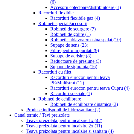
(6)
Accesorii colectoare/distribuitoare
(1)
Racorduri flexibile
Racorduri flexibile gaz
(4)
Robineti speciali/accesorii
Robineti de scurgere
(7)
Robineti de golire
(1)
Robineti sublavoar/masina spalat
(10)
Supape de sens
(23)
Filtre pentru impuritati
(9)
Supape de aerisire
(8)
Reductoare de presiune
(3)
Supape de siguranta
(16)
Racorduri cu filet
Racorduri eurocon pentru teava
PE/Multistrat
(12)
Racorduri eurocon pentru teava Cupru
(4)
Racorduri speciale
(1)
Robineti de echilibrare
Robineti de echilibrare dinamica
(3)
Produse indisponibile hidro/sanitare
(2)
Canal termic / Tevi preizolate
Teava preizolata pentru incalzire 1x
(42)
Teava preizolata pentru incalzire 2x
(11)
Teava preizolata pentru incalzire si sanitara
(4)