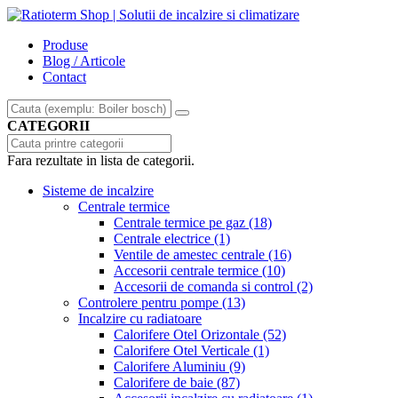
Produse
Blog / Articole
Contact
CATEGORII
Fara rezultate in lista de categorii.
Sisteme de incalzire
Centrale termice
Centrale termice pe gaz
(18)
Centrale electrice
(1)
Ventile de amestec centrale
(16)
Accesorii centrale termice
(10)
Accesorii de comanda si control
(2)
Controlere pentru pompe
(13)
Incalzire cu radiatoare
Calorifere Otel Orizontale
(52)
Calorifere Otel Verticale
(1)
Calorifere Aluminiu
(9)
Calorifere de baie
(87)