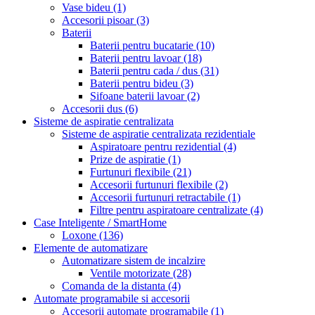
Vase bideu
(1)
Accesorii pisoar
(3)
Baterii
Baterii pentru bucatarie
(10)
Baterii pentru lavoar
(18)
Baterii pentru cada / dus
(31)
Baterii pentru bideu
(3)
Sifoane baterii lavoar
(2)
Accesorii dus
(6)
Sisteme de aspiratie centralizata
Sisteme de aspiratie centralizata rezidentiale
Aspiratoare pentru rezidential
(4)
Prize de aspiratie
(1)
Furtunuri flexibile
(21)
Accesorii furtunuri flexibile
(2)
Accesorii furtunuri retractabile
(1)
Filtre pentru aspiratoare centralizate
(4)
Case Inteligente / SmartHome
Loxone
(136)
Elemente de automatizare
Automatizare sistem de incalzire
Ventile motorizate
(28)
Comanda de la distanta
(4)
Automate programabile si accesorii
Accesorii automate programabile
(1)