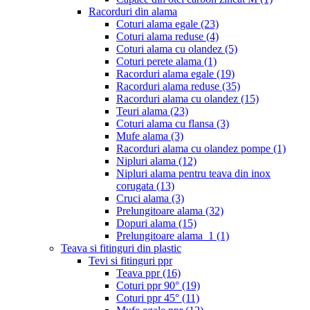
Racorduri din alama
Coturi alama egale
(23)
Coturi alama reduse
(4)
Coturi alama cu olandez
(5)
Coturi perete alama
(1)
Racorduri alama egale
(19)
Racorduri alama reduse
(35)
Racorduri alama cu olandez
(15)
Teuri alama
(23)
Coturi alama cu flansa
(3)
Mufe alama
(3)
Racorduri alama cu olandez pompe
(1)
Nipluri alama
(12)
Nipluri alama pentru teava din inox
corugata
(13)
Cruci alama
(3)
Prelungitoare alama
(32)
Dopuri alama
(15)
Prelungitoare alama_1
(1)
Teava si fitinguri din plastic
Tevi si fitinguri ppr
Teava ppr
(16)
Coturi ppr 90°
(19)
Coturi ppr 45°
(11)