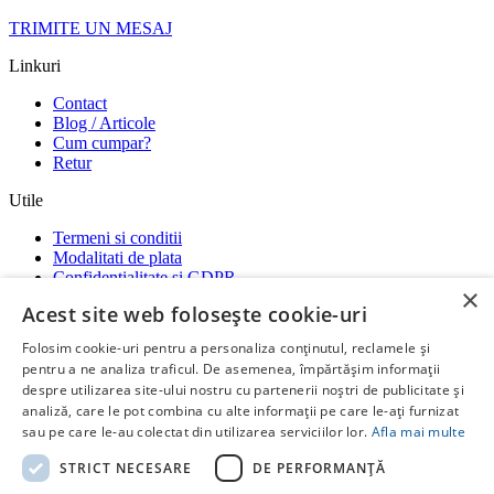
TRIMITE UN MESAJ
Linkuri
Contact
Blog / Articole
Cum cumpar?
Retur
Utile
Termeni si conditii
Modalitati de plata
Confidentialitate si GDPR
×
Garantii
Acest site web folosește cookie-uri
ANPC
-
SOL
-
SAL
Folosim cookie-uri pentru a personaliza conținutul, reclamele și
Social media
pentru a ne analiza traficul. De asemenea, împărtășim informații
despre utilizarea site-ului nostru cu partenerii noștri de publicitate și
Ne gasiti si pe platformele:
analiză, care le pot combina cu alte informații pe care le-ați furnizat
RatiotermShop Facebook
Whatsap
sau pe care le-au colectat din utilizarea serviciilor lor.
Afla mai multe
Copyright ©
Ratioterm Shop
STRICT NECESARE
DE PERFORMANȚĂ
by
Creative Stuff