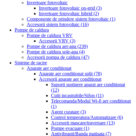
Invertoare fotovoltaic
Invertoare fotovoltaic on-grid
(3)
Invertoare fotovoltaic hibrid
(2)
Componente de prindere sistem fotovoltaic
(1)
Accesorii sistem fotovoltaic
(16)
Pompe de caldura
Pompe de caldura VRV
Accesorii VRV
(3)
Pompe de caldura aer-apa
(239)
Pompe de caldura sole-apa
(4)
Accesorii pompa de caldura
(47)
Sisteme de racire
Aparate aer conditionat
Aparate aer conditionat split
(78)
Accesorii aparate aer conditionat
Suporti sustinere aparat aer conditionat
(12)
Cutii incastrabile/Sifon
(11)
Telecomanda/Modul Wi-fi aer conditionat
(1)
Agent curatare
(3)
Control temperatura/Automatizare
(6)
Accesorii mascare/traversare
(13)
Pompe evacuare
(1)
Antivibranti/Banda matisata
(7)