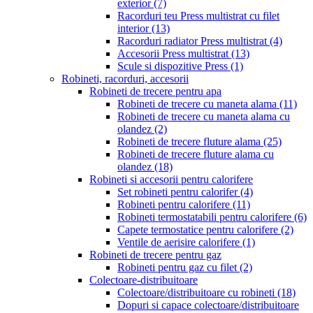
exterior
(7)
Racorduri teu Press multistrat cu filet
interior
(13)
Racorduri radiator Press multistrat
(4)
Accesorii Press multistrat
(13)
Scule si dispozitive Press
(1)
Robineti, racorduri, accesorii
Robineti de trecere pentru apa
Robineti de trecere cu maneta alama
(11)
Robineti de trecere cu maneta alama cu
olandez
(2)
Robineti de trecere fluture alama
(25)
Robineti de trecere fluture alama cu
olandez
(18)
Robineti si accesorii pentru calorifere
Set robineti pentru calorifer
(4)
Robineti pentru calorifere
(11)
Robineti termostatabili pentru calorifere
(6)
Capete termostatice pentru calorifere
(2)
Ventile de aerisire calorifere
(1)
Robineti de trecere pentru gaz
Robineti pentru gaz cu filet
(2)
Colectoare-distribuitoare
Colectoare/distribuitoare cu robineti
(18)
Dopuri si capace colectoare/distribuitoare