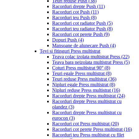
Teuri reduse Push
(38)
Racorduri drepte Push
(11)
Racorduri cot Push
(11)
Racorduri teu Push
(8)
Racorduri cot radiator Push
(5)
Racorduri teu radiator Push
(8)
Racorduri cot perete Push
(9)
Dopuri Push
(4)
Mansoane de alunecare Push
(4)
Tevi si fitinguri Press multistrat
Teava colac izolata multistrat Press
(22)
Teava bara neizolata multistrat Press
(5)
Coturi Press multistrat 90°
(8)
Teuri egale Press multistrat
(8)
Teuri reduse Press multistrat
(36)
Nipluri egale Press multistrat
(8)
Nipluri reduse Press multistrat
(16)
Racorduri drepte Press multistrat
(24)
Racorduri drepte Press multistrat cu
olandez
(3)
Racorduri drepte Press multistrat cu
eurocon
(3)
Racorduri cot Press multistrat
(20)
Racorduri cot perete Press multistrat
(16)
Racorduri teu Press multistrat cu filet