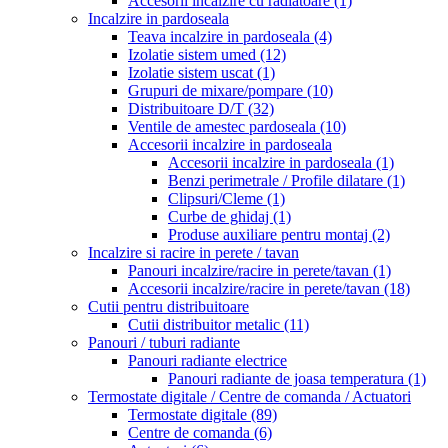
Accesorii incalzire cu radiatoare
(1)
Incalzire in pardoseala
Teava incalzire in pardoseala
(4)
Izolatie sistem umed
(12)
Izolatie sistem uscat
(1)
Grupuri de mixare/pompare
(10)
Distribuitoare D/T
(32)
Ventile de amestec pardoseala
(10)
Accesorii incalzire in pardoseala
Accesorii incalzire in pardoseala
(1)
Benzi perimetrale / Profile dilatare
(1)
Clipsuri/Cleme
(1)
Curbe de ghidaj
(1)
Produse auxiliare pentru montaj
(2)
Incalzire si racire in perete / tavan
Panouri incalzire/racire in perete/tavan
(1)
Accesorii incalzire/racire in perete/tavan
(18)
Cutii pentru distribuitoare
Cutii distribuitor metalic
(11)
Panouri / tuburi radiante
Panouri radiante electrice
Panouri radiante de joasa temperatura
(1)
Termostate digitale / Centre de comanda / Actuatori
Termostate digitale
(89)
Centre de comanda
(6)