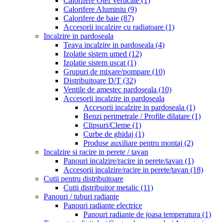
Calorifere Otel Verticale
(1)
Calorifere Aluminiu
(9)
Calorifere de baie
(87)
Accesorii incalzire cu radiatoare
(1)
Incalzire in pardoseala
Teava incalzire in pardoseala
(4)
Izolatie sistem umed
(12)
Izolatie sistem uscat
(1)
Grupuri de mixare/pompare
(10)
Distribuitoare D/T
(32)
Ventile de amestec pardoseala
(10)
Accesorii incalzire in pardoseala
Accesorii incalzire in pardoseala
(1)
Benzi perimetrale / Profile dilatare
(1)
Clipsuri/Cleme
(1)
Curbe de ghidaj
(1)
Produse auxiliare pentru montaj
(2)
Incalzire si racire in perete / tavan
Panouri incalzire/racire in perete/tavan
(1)
Accesorii incalzire/racire in perete/tavan
(18)
Cutii pentru distribuitoare
Cutii distribuitor metalic
(11)
Panouri / tuburi radiante
Panouri radiante electrice
Panouri radiante de joasa temperatura
(1)