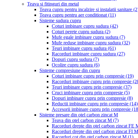
Teava si fitinguri din metal
Teava cupru pentru incalzire si instalatii sanitare
(2
Teava cupru pentru aer conditionat
(11)
Sisteme sudura cupru
Coturi imbinare cupru sudura
(42)
Coturi perete cupru sudura
(2)
Mufe egale imbinare cupru sudura
(7)
Mufe reduse imbinare cupru sudura
(32)
Teuri imbinare cupru sudura
(61)
Racorduri imbinare cupru sudura
(27)
Dopuri cupru sudura
(7)
Ocolire cupru sudura
(6)
Sisteme compresiune din cupru
Coturi imbinare cupru prin compresie
(19)
Racorduri imbinare cupru prin compresie
(2
Teuri imbinare cupru prin compresie
(37)
Cruci imbinare cupru prin compresie
(5)
Dopuri imbinare cupru prin compresie
(8)
Reductii imbinare cupru prin compresie
(14)
Accesorii imbinare cupru prin compresie
(18
Sisteme presare din otel carbon zincat M
Teava din otel carbon zincat M
(7)
Racorduri drepte din otel carbon zincat FE
Racorduri drepte din otel carbon zincat FI 
Racorduri cot din otel carbon zincat M
(1)