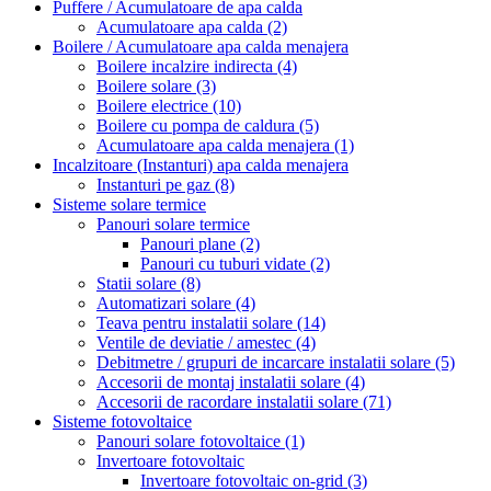
Puffere / Acumulatoare de apa calda
Acumulatoare apa calda
(2)
Boilere / Acumulatoare apa calda menajera
Boilere incalzire indirecta
(4)
Boilere solare
(3)
Boilere electrice
(10)
Boilere cu pompa de caldura
(5)
Acumulatoare apa calda menajera
(1)
Incalzitoare (Instanturi) apa calda menajera
Instanturi pe gaz
(8)
Sisteme solare termice
Panouri solare termice
Panouri plane
(2)
Panouri cu tuburi vidate
(2)
Statii solare
(8)
Automatizari solare
(4)
Teava pentru instalatii solare
(14)
Ventile de deviatie / amestec
(4)
Debitmetre / grupuri de incarcare instalatii solare
(5)
Accesorii de montaj instalatii solare
(4)
Accesorii de racordare instalatii solare
(71)
Sisteme fotovoltaice
Panouri solare fotovoltaice
(1)
Invertoare fotovoltaic
Invertoare fotovoltaic on-grid
(3)