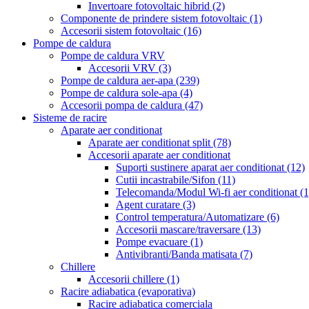
Invertoare fotovoltaic hibrid
(2)
Componente de prindere sistem fotovoltaic
(1)
Accesorii sistem fotovoltaic
(16)
Pompe de caldura
Pompe de caldura VRV
Accesorii VRV
(3)
Pompe de caldura aer-apa
(239)
Pompe de caldura sole-apa
(4)
Accesorii pompa de caldura
(47)
Sisteme de racire
Aparate aer conditionat
Aparate aer conditionat split
(78)
Accesorii aparate aer conditionat
Suporti sustinere aparat aer conditionat
(12)
Cutii incastrabile/Sifon
(11)
Telecomanda/Modul Wi-fi aer conditionat
(1
Agent curatare
(3)
Control temperatura/Automatizare
(6)
Accesorii mascare/traversare
(13)
Pompe evacuare
(1)
Antivibranti/Banda matisata
(7)
Chillere
Accesorii chillere
(1)
Racire adiabatica (evaporativa)
Racire adiabatica comerciala