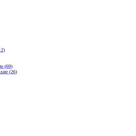
12)
ate
(69)
izate
(26)