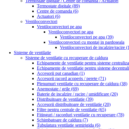
Termostate digitale / Centre de comanda / Actuatori
Termostate digitale
(89)
Centre de comanda
(6)
Actuatori
(6)
Ventiloconvectori
Ventiloconvectori pe apa
Ventiloconvectori pe apa
Ventiloconvectori pe apa
(39)
Ventiloconvectori cu montaj in pardoseala
Ventiloconvectori de incalzire/racire
(
Sisteme de ventilatie
Sisteme de ventilatie cu recuperare de caldura
Echipamente de ventilatie pentru sisteme centraliz
Echipamente de ventilatie pentru sisteme decentral
Accesorii put canadian
(1)
Accesorii racord acoperis / perete
(71)
Plenumuri ventilatie cu recuperare de caldura
(38)
Anemostate / grile
(69)
Baterie de incalzire / racire / umidificare
(20)
Distribuitoare de ventilatie
(39)
Accesorii distribuitoare de ventilatie
(20)
Filtre pentru centrale de ventilatie
(65)
Fitinguri / racorduri ventilatie cu recuperare
(78)
Schimbatoare de caldura
(7)
Tubulatura ventilatie semirigida
(6)