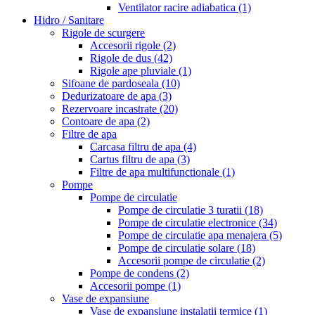
Ventilator racire adiabatica
(1)
Hidro / Sanitare
Rigole de scurgere
Accesorii rigole
(2)
Rigole de dus
(42)
Rigole ape pluviale
(1)
Sifoane de pardoseala
(10)
Dedurizatoare de apa
(3)
Rezervoare incastrate
(20)
Contoare de apa
(2)
Filtre de apa
Carcasa filtru de apa
(4)
Cartus filtru de apa
(3)
Filtre de apa multifunctionale
(1)
Pompe
Pompe de circulatie
Pompe de circulatie 3 turatii
(18)
Pompe de circulatie electronice
(34)
Pompe de circulatie apa menajera
(5)
Pompe de circulatie solare
(18)
Accesorii pompe de circulatie
(2)
Pompe de condens
(2)
Accesorii pompe
(1)
Vase de expansiune
Vase de expansiune instalatii termice
(1)