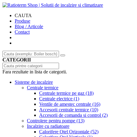
CAUTA
Produse
Blog / Articole
Contact
CATEGORII
Fara rezultate in lista de categorii.
Sisteme de incalzire
Centrale termice
Centrale termice pe gaz
(18)
Centrale electrice
(1)
Ventile de amestec centrale
(16)
Accesorii centrale termice
(10)
Accesorii de comanda si control
(2)
Controlere pentru pompe
(13)
Incalzire cu radiatoare
Calorifere Otel Orizontale
(52)