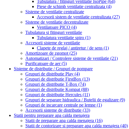
Tubulatura / fitinguri ventilatie IsoPipe
(64)
Piese de schimb ventilatie centralizata
(4)
Sisteme de ventilatie centralizate
Accesorii sistem de ventilatie centralizata
(27)
Sisteme de ventilatie decentralizate
Ventilatoare PICO
(4)
Tubulatura si fitinguri ventilatie
Tubulatura ventilatie spiro
(1)
Accesorii sisteme de ventilatie
Clapete de reglaj / antiretur / de sens
(1)
Amortizoare de zgomot
(25)
Automatizari / Controlere sisteme de ventilatie
(21)
Purificatoare de aer
(5)
Sisteme de distributie / Grupuri de pompare
Grupuri de distributie Play
(4)
Grupuri de distributie FirstBox
(13)
Grupuri de distributie T-Box
(74)
Grupuri de distributie Kompat
(88)
Grupuri de distributie Hercules
(11)
Grupuri de separare hidraulica / Butelii de egalizare
(9)
Grupuri de incarcare centrale pe lemne
(1)
Accesorii sisteme de distributie
(33)
Statii pentru preparare apa calda menajera
Statii de preparare apa calda menajera
(16)
Statii de contorizare si preparare apa calda menajera
(40)