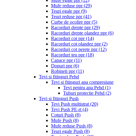
Mufe egale ppr
(12)
Mufe reduse ppr
(29)
Teuri egale ppr
(9)
Teuri reduse ppr
(41)
Curbe de ocolire ppr
(5)
Racorduri drepte ppr
(29)
Racorduri drepte olandez ppr
(6)
Racorduri cot ppr
(14)
Racorduri cot olandez ppr
(2)
Racorduri cot perete ppr
(12)
Racorduri teu ppr
(18)
Capace ppr
(11)
Dopuri ppr
(6)
Robineti ppr
(11)
Tevi si fitinguri Pehd
Tevi si fitinguri apa compresiune
Tevi pentru apa Pehd
(1)
Tuburi protectie Pehd
(2)
Tevi si fitinguri Push
Tevi Push multistrat
(20)
Tevi Push PE-rt
(4)
Coturi Push
(8)
Mufe Push
(8)
Mufe reduse Push
(8)
Teuri egale Push
(8)