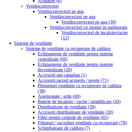
Actuatori
(6)
Ventiloconvectori
Ventiloconvectori pe apa
Ventiloconvectori pe apa
Ventiloconvectori pe apa
(39)
Ventiloconvectori cu montaj in pardoseala
Ventiloconvectori de incalzire/racire
(12)
Sisteme de ventilatie
Sisteme de ventilatie cu recuperare de caldura
Echipamente de ventilatie pentru sisteme
centralizate
(69)
Echipamente de ventilatie pentru sisteme
decentralizate
(26)
Accesorii put canadian
(1)
Accesorii racord acoperis / perete
(71)
Plenumuri ventilatie cu recuperare de caldura
(38)
Anemostate / grile
(69)
Baterie de incalzire / racire / umidificare
(20)
Distribuitoare de ventilatie
(39)
Accesorii distribuitoare de ventilatie
(20)
Filtre pentru centrale de ventilatie
(65)
Fitinguri / racorduri ventilatie cu recuperare
(78)
Schimbatoare de caldura
(7)