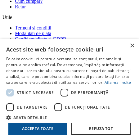
Cum cumpar?
Retur
Utile
Termeni si conditii
Modalitati de plata
Confidentialitate si GDPR
×
Garantii
Acest site web folosește cookie-uri
ANPC
-
SOL
-
SAL
Folosim cookie-uri pentru a personaliza conținutul, reclamele și
Social media
pentru a ne analiza traficul. De asemenea, împărtășim informații
despre utilizarea site-ului nostru cu partenerii noștri de publicitate și
Ne gasiti si pe platformele:
analiză, care le pot combina cu alte informații pe care le-ați furnizat
RatiotermShop Facebook
Whatsap
sau pe care le-au colectat din utilizarea serviciilor lor.
Afla mai multe
Copyright ©
Ratioterm Shop
STRICT NECESARE
DE PERFORMANȚĂ
by
Creative Stuff
DE TARGETARE
DE FUNCŢIONALITATE
ARATA DETALIILE
ACCEPTA TOATE
REFUZA TOT
COSUL MEU
Continua cumparaturile