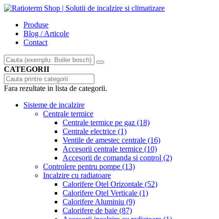
Produse
Blog / Articole
Contact
CATEGORII
Fara rezultate in lista de categorii.
Sisteme de incalzire
Centrale termice
Centrale termice pe gaz
(18)
Centrale electrice
(1)
Ventile de amestec centrale
(16)
Accesorii centrale termice
(10)
Accesorii de comanda si control
(2)
Controlere pentru pompe
(13)
Incalzire cu radiatoare
Calorifere Otel Orizontale
(52)
Calorifere Otel Verticale
(1)
Calorifere Aluminiu
(9)
Calorifere de baie
(87)