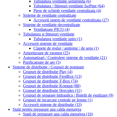
Tubulatura ventilatie semirigida
(6)
Tubulatura / fitinguri ventilatie IsoPipe
(64)
Piese de schimb ventilatie centralizata
(4)
Sisteme de ventilatie centralizate
Accesorii sistem de ventilatie centralizata
(27)
Sisteme de ventilatie decentralizate
Ventilatoare PICO
(4)
Tubulatura si fitinguri ventilatie
Tubulatura ventilatie spiro
(1)
Accesorii sisteme de ventilatie
Clapete de reglaj / antiretur / de sens
(1)
Amortizoare de zgomot
(25)
Automatizari / Controlere sisteme de ventilatie
(21)
Purificatoare de aer
(5)
Sisteme de distributie / Grupuri de pompare
Grupuri de distributie Play
(4)
Grupuri de distributie FirstBox
(13)
Grupuri de distributie T-Box
(74)
Grupuri de distributie Kompat
(88)
Grupuri de distributie Hercules
(11)
Grupuri de separare hidraulica / Butelii de egalizare
(9)
Grupuri de incarcare centrale pe lemne
(1)
Accesorii sisteme de distributie
(33)
Statii pentru preparare apa calda menajera
Statii de preparare apa calda menajera
(16)