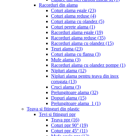
Racorduri din alama
Coturi alama egale
(23)
Coturi alama reduse
(4)
Coturi alama cu olandez
(5)
Coturi perete alama
(1)
Racorduri alama egale
(19)
Racorduri alama reduse
(35)
Racorduri alama cu olandez
(15)
Teuri alama
(23)
Coturi alama cu flansa
(3)
Mufe alama
(3)
Racorduri alama cu olandez pompe
(1)
Nipluri alama
(12)
Nipluri alama pentru teava din inox
corugata
(13)
Cruci alama
(3)
Prelungitoare alama
(32)
Dopuri alama
(15)
Prelungitoare alama_1
(1)
Teava si fitinguri din plastic
Tevi si fitinguri ppr
Teava ppr
(16)
Coturi ppr 90°
(19)
Coturi ppr 45°
(11)