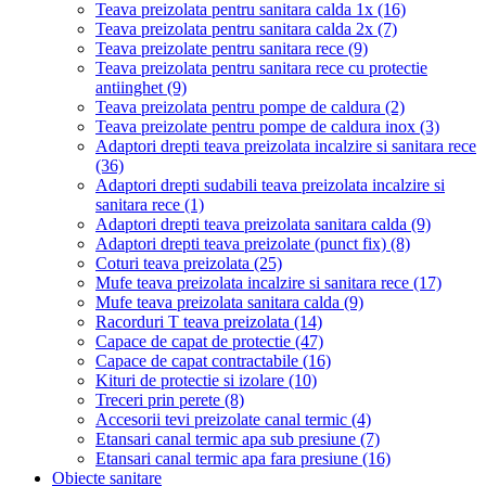
Teava preizolata pentru sanitara calda 1x
(16)
Teava preizolata pentru sanitara calda 2x
(7)
Teava preizolate pentru sanitara rece
(9)
Teava preizolata pentru sanitara rece cu protectie
antiinghet
(9)
Teava preizolata pentru pompe de caldura
(2)
Teava preizolate pentru pompe de caldura inox
(3)
Adaptori drepti teava preizolata incalzire si sanitara rece
(36)
Adaptori drepti sudabili teava preizolata incalzire si
sanitara rece
(1)
Adaptori drepti teava preizolata sanitara calda
(9)
Adaptori drepti teava preizolate (punct fix)
(8)
Coturi teava preizolata
(25)
Mufe teava preizolata incalzire si sanitara rece
(17)
Mufe teava preizolata sanitara calda
(9)
Racorduri T teava preizolata
(14)
Capace de capat de protectie
(47)
Capace de capat contractabile
(16)
Kituri de protectie si izolare
(10)
Treceri prin perete
(8)
Accesorii tevi preizolate canal termic
(4)
Etansari canal termic apa sub presiune
(7)
Etansari canal termic apa fara presiune
(16)
Obiecte sanitare