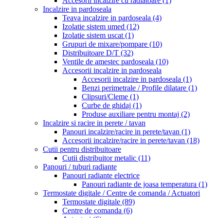
Accesorii incalzire cu radiatoare
(1)
Incalzire in pardoseala
Teava incalzire in pardoseala
(4)
Izolatie sistem umed
(12)
Izolatie sistem uscat
(1)
Grupuri de mixare/pompare
(10)
Distribuitoare D/T
(32)
Ventile de amestec pardoseala
(10)
Accesorii incalzire in pardoseala
Accesorii incalzire in pardoseala
(1)
Benzi perimetrale / Profile dilatare
(1)
Clipsuri/Cleme
(1)
Curbe de ghidaj
(1)
Produse auxiliare pentru montaj
(2)
Incalzire si racire in perete / tavan
Panouri incalzire/racire in perete/tavan
(1)
Accesorii incalzire/racire in perete/tavan
(18)
Cutii pentru distribuitoare
Cutii distribuitor metalic
(11)
Panouri / tuburi radiante
Panouri radiante electrice
Panouri radiante de joasa temperatura
(1)
Termostate digitale / Centre de comanda / Actuatori
Termostate digitale
(89)
Centre de comanda
(6)