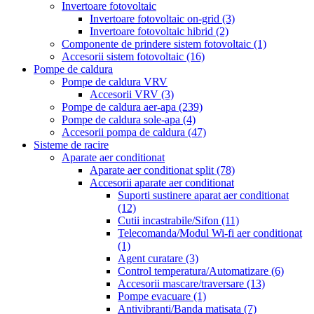
Invertoare fotovoltaic
Invertoare fotovoltaic on-grid
(3)
Invertoare fotovoltaic hibrid
(2)
Componente de prindere sistem fotovoltaic
(1)
Accesorii sistem fotovoltaic
(16)
Pompe de caldura
Pompe de caldura VRV
Accesorii VRV
(3)
Pompe de caldura aer-apa
(239)
Pompe de caldura sole-apa
(4)
Accesorii pompa de caldura
(47)
Sisteme de racire
Aparate aer conditionat
Aparate aer conditionat split
(78)
Accesorii aparate aer conditionat
Suporti sustinere aparat aer conditionat
(12)
Cutii incastrabile/Sifon
(11)
Telecomanda/Modul Wi-fi aer conditionat
(1)
Agent curatare
(3)
Control temperatura/Automatizare
(6)
Accesorii mascare/traversare
(13)
Pompe evacuare
(1)
Antivibranti/Banda matisata
(7)