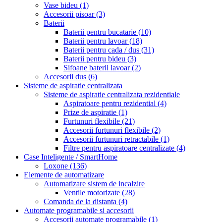
Vase bideu
(1)
Accesorii pisoar
(3)
Baterii
Baterii pentru bucatarie
(10)
Baterii pentru lavoar
(18)
Baterii pentru cada / dus
(31)
Baterii pentru bideu
(3)
Sifoane baterii lavoar
(2)
Accesorii dus
(6)
Sisteme de aspiratie centralizata
Sisteme de aspiratie centralizata rezidentiale
Aspiratoare pentru rezidential
(4)
Prize de aspiratie
(1)
Furtunuri flexibile
(21)
Accesorii furtunuri flexibile
(2)
Accesorii furtunuri retractabile
(1)
Filtre pentru aspiratoare centralizate
(4)
Case Inteligente / SmartHome
Loxone
(136)
Elemente de automatizare
Automatizare sistem de incalzire
Ventile motorizate
(28)
Comanda de la distanta
(4)
Automate programabile si accesorii
Accesorii automate programabile
(1)