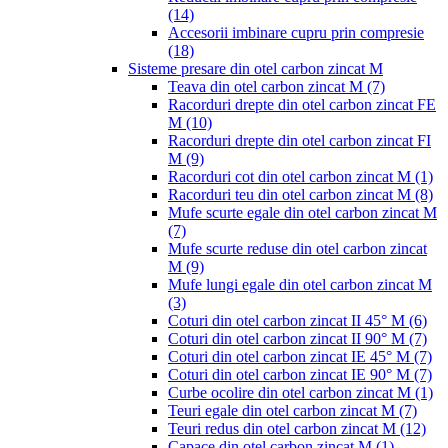
(14)
Accesorii imbinare cupru prin compresie
(18)
Sisteme presare din otel carbon zincat M
Teava din otel carbon zincat M
(7)
Racorduri drepte din otel carbon zincat FE
M
(10)
Racorduri drepte din otel carbon zincat FI
M
(9)
Racorduri cot din otel carbon zincat M
(1)
Racorduri teu din otel carbon zincat M
(8)
Mufe scurte egale din otel carbon zincat M
(7)
Mufe scurte reduse din otel carbon zincat
M
(9)
Mufe lungi egale din otel carbon zincat M
(3)
Coturi din otel carbon zincat II 45° M
(6)
Coturi din otel carbon zincat II 90° M
(7)
Coturi din otel carbon zincat IE 45° M
(7)
Coturi din otel carbon zincat IE 90° M
(7)
Curbe ocolire din otel carbon zincat M
(1)
Teuri egale din otel carbon zincat M
(7)
Teuri redus din otel carbon zincat M
(12)
Capace din otel carbon zincat M
(1)