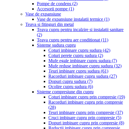
Pompe de condens
(2)
Accesorii pompe
(1)
Vase de expansiune
Vase de expansiune instalatii termice
(1)
Teava si fitinguri din metal
Teava cupru pentru incalzire si instalatii sanitare
(2)
Teava cupru pentru aer conditionat
(11)
Sisteme sudura cupru
Coturi imbinare cupru sudura
(42)
Coturi perete cupru sudura
(2)
Mufe egale imbinare cupru sudura
(7)
Mufe reduse imbinare cupru sudura
(32)
Teuri imbinare cupru sudura
(61)
Racorduri imbinare cupru sudura
(27)
Dopuri cupru sudura
(7)
Ocolire cupru sudura
(6)
Sisteme compresiune din cupru
Coturi imbinare cupru prin compresie
(19)
Racorduri imbinare cupru prin compresie
(28)
Teuri imbinare cupru prin compresie
(37)
Cruci imbinare cupru prin compresie
(5)
Dopuri imbinare cupru prin compresie
(8)
Reductii imbinare cupru prin compresie