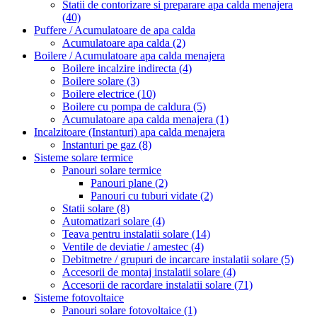
Statii de contorizare si preparare apa calda menajera
(40)
Puffere / Acumulatoare de apa calda
Acumulatoare apa calda
(2)
Boilere / Acumulatoare apa calda menajera
Boilere incalzire indirecta
(4)
Boilere solare
(3)
Boilere electrice
(10)
Boilere cu pompa de caldura
(5)
Acumulatoare apa calda menajera
(1)
Incalzitoare (Instanturi) apa calda menajera
Instanturi pe gaz
(8)
Sisteme solare termice
Panouri solare termice
Panouri plane
(2)
Panouri cu tuburi vidate
(2)
Statii solare
(8)
Automatizari solare
(4)
Teava pentru instalatii solare
(14)
Ventile de deviatie / amestec
(4)
Debitmetre / grupuri de incarcare instalatii solare
(5)
Accesorii de montaj instalatii solare
(4)
Accesorii de racordare instalatii solare
(71)
Sisteme fotovoltaice
Panouri solare fotovoltaice
(1)