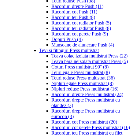
Teuri reduse Push
(38)
Racorduri drepte Push
(11)
Racorduri cot Push
(11)
Racorduri teu Push
(8)
Racorduri cot radiator Push
(5)
Racorduri teu radiator Push
(8)
Racorduri cot perete Push
(9)
Dopuri Push
(4)
Mansoane de alunecare Push
(4)
Tevi si fitinguri Press multistrat
Teava colac izolata multistrat Press
(22)
Teava bara neizolata multistrat Press
(5)
Coturi Press multistrat 90°
(8)
Teuri egale Press multistrat
(8)
Teuri reduse Press multistrat
(36)
Nipluri egale Press multistrat
(8)
Nipluri reduse Press multistrat
(16)
Racorduri drepte Press multistrat
(24)
Racorduri drepte Press multistrat cu
olandez
(3)
Racorduri drepte Press multistrat cu
eurocon
(3)
Racorduri cot Press multistrat
(20)
Racorduri cot perete Press multistrat
(16)
Racorduri teu Press multistrat cu filet