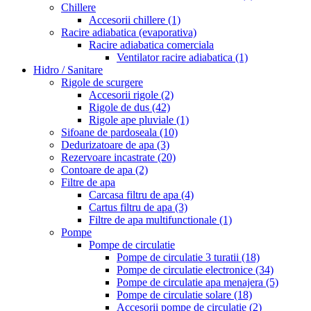
Chillere
Accesorii chillere
(1)
Racire adiabatica (evaporativa)
Racire adiabatica comerciala
Ventilator racire adiabatica
(1)
Hidro / Sanitare
Rigole de scurgere
Accesorii rigole
(2)
Rigole de dus
(42)
Rigole ape pluviale
(1)
Sifoane de pardoseala
(10)
Dedurizatoare de apa
(3)
Rezervoare incastrate
(20)
Contoare de apa
(2)
Filtre de apa
Carcasa filtru de apa
(4)
Cartus filtru de apa
(3)
Filtre de apa multifunctionale
(1)
Pompe
Pompe de circulatie
Pompe de circulatie 3 turatii
(18)
Pompe de circulatie electronice
(34)
Pompe de circulatie apa menajera
(5)
Pompe de circulatie solare
(18)
Accesorii pompe de circulatie
(2)