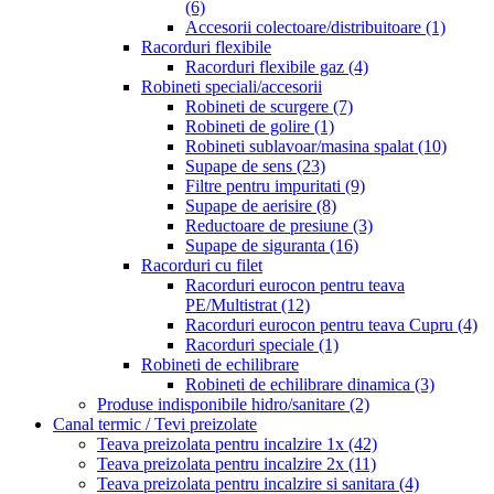
(6)
Accesorii colectoare/distribuitoare
(1)
Racorduri flexibile
Racorduri flexibile gaz
(4)
Robineti speciali/accesorii
Robineti de scurgere
(7)
Robineti de golire
(1)
Robineti sublavoar/masina spalat
(10)
Supape de sens
(23)
Filtre pentru impuritati
(9)
Supape de aerisire
(8)
Reductoare de presiune
(3)
Supape de siguranta
(16)
Racorduri cu filet
Racorduri eurocon pentru teava
PE/Multistrat
(12)
Racorduri eurocon pentru teava Cupru
(4)
Racorduri speciale
(1)
Robineti de echilibrare
Robineti de echilibrare dinamica
(3)
Produse indisponibile hidro/sanitare
(2)
Canal termic / Tevi preizolate
Teava preizolata pentru incalzire 1x
(42)
Teava preizolata pentru incalzire 2x
(11)
Teava preizolata pentru incalzire si sanitara
(4)