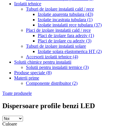
Izolatii tehnice
Tuburi de izolare instalatii cald / rece
Izolatie aparenta tubulara
(43)
Izolatie incastrata tubulara
(1)
Izolatie instalatii rece tubulara
(37)
Placi de izolare instalatii cald / rece
Placi de izolare fara adeziv
(1)
Placi de izolare cu adeziv
(3)
Tuburi de izolare instalatii solare
Izolatie solara elastomerica HT
(2)
Accesorii izolatii tehnice
(4)
Solutii chimice pentru instalatii
Solutii pentru instalatii termice
(3)
Produse speciale
(8)
Materii prime
Componente distribuitor
(2)
Toate produsele
Dispersoare profile benzi LED
Culoare