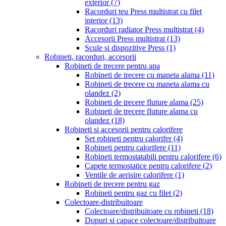
exterior
(7)
Racorduri teu Press multistrat cu filet
interior
(13)
Racorduri radiator Press multistrat
(4)
Accesorii Press multistrat
(13)
Scule si dispozitive Press
(1)
Robineti, racorduri, accesorii
Robineti de trecere pentru apa
Robineti de trecere cu maneta alama
(11)
Robineti de trecere cu maneta alama cu
olandez
(2)
Robineti de trecere fluture alama
(25)
Robineti de trecere fluture alama cu
olandez
(18)
Robineti si accesorii pentru calorifere
Set robineti pentru calorifer
(4)
Robineti pentru calorifere
(11)
Robineti termostatabili pentru calorifere
(6)
Capete termostatice pentru calorifere
(2)
Ventile de aerisire calorifere
(1)
Robineti de trecere pentru gaz
Robineti pentru gaz cu filet
(2)
Colectoare-distribuitoare
Colectoare/distribuitoare cu robineti
(18)
Dopuri si capace colectoare/distribuitoare