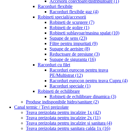
Accesorii colectoare/distribuitoare
(1)
Racorduri flexibile
Racorduri flexibile gaz
(4)
Robineti speciali/accesorii
Robineti de scurgere
(7)
Robineti de golire
(1)
Robineti sublavoar/masina spalat
(10)
Supape de sens
(23)
Filtre pentru impuritati
(9)
Supape de aerisire
(8)
Reductoare de presiune
(3)
Supape de siguranta
(16)
Racorduri cu filet
Racorduri eurocon pentru teava
PE/Multistrat
(12)
Racorduri eurocon pentru teava Cupru
(4)
Racorduri speciale
(1)
Robineti de echilibrare
Robineti de echilibrare dinamica
(3)
Produse indisponibile hidro/sanitare
(2)
Canal termic / Tevi preizolate
Teava preizolata pentru incalzire 1x
(42)
Teava preizolata pentru incalzire 2x
(11)
Teava preizolata pentru incalzire si sanitara
(4)
Teava preizolata pentru sanitara calda 1x
(16)