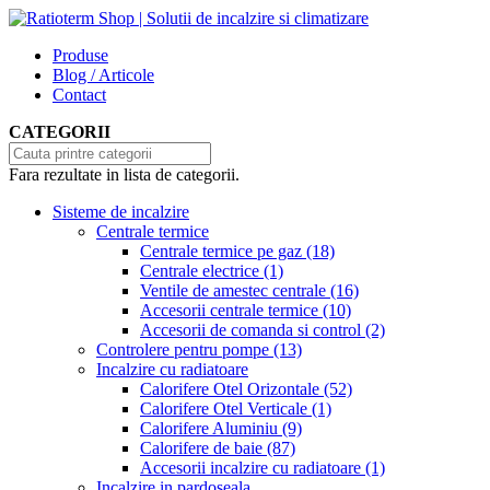
Produse
Blog / Articole
Contact
CATEGORII
Fara rezultate in lista de categorii.
Sisteme de incalzire
Centrale termice
Centrale termice pe gaz
(18)
Centrale electrice
(1)
Ventile de amestec centrale
(16)
Accesorii centrale termice
(10)
Accesorii de comanda si control
(2)
Controlere pentru pompe
(13)
Incalzire cu radiatoare
Calorifere Otel Orizontale
(52)
Calorifere Otel Verticale
(1)
Calorifere Aluminiu
(9)
Calorifere de baie
(87)
Accesorii incalzire cu radiatoare
(1)
Incalzire in pardoseala