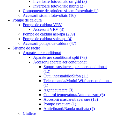
Invertoare fotovoltaic on-grid
(3)
Invertoare fotovoltaic hibrid
(2)
Componente de prindere sistem fotovoltaic
(1)
Accesorii sistem fotovoltaic
(16)
Pompe de caldura
Pompe de caldura VRV
Accesorii VRV
(3)
Pompe de caldura aer-apa
(239)
Pompe de caldura sole-apa
(4)
Accesorii pompa de caldura
(47)
Sisteme de racire
Aparate aer conditionat
Aparate aer conditionat split
(78)
Accesorii aparate aer conditionat
Suporti sustinere aparat aer conditionat
(12)
Cutii incastrabile/Sifon
(11)
Telecomanda/Modul Wi-fi aer conditionat
(1)
Agent curatare
(3)
Control temperatura/Automatizare
(6)
Accesorii mascare/traversare
(13)
Pompe evacuare
(1)
Antivibranti/Banda matisata
(7)
Chillere