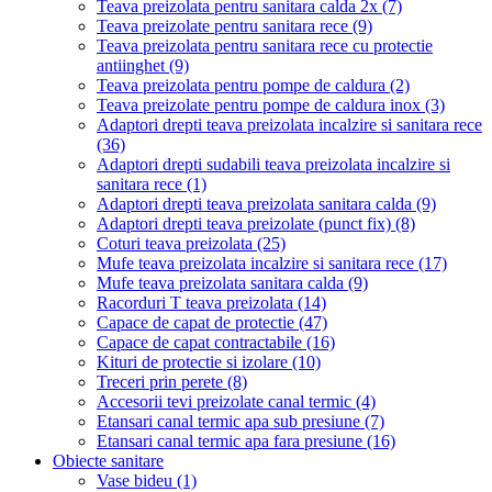
Teava preizolata pentru sanitara calda 2x
(7)
Teava preizolate pentru sanitara rece
(9)
Teava preizolata pentru sanitara rece cu protectie
antiinghet
(9)
Teava preizolata pentru pompe de caldura
(2)
Teava preizolate pentru pompe de caldura inox
(3)
Adaptori drepti teava preizolata incalzire si sanitara rece
(36)
Adaptori drepti sudabili teava preizolata incalzire si
sanitara rece
(1)
Adaptori drepti teava preizolata sanitara calda
(9)
Adaptori drepti teava preizolate (punct fix)
(8)
Coturi teava preizolata
(25)
Mufe teava preizolata incalzire si sanitara rece
(17)
Mufe teava preizolata sanitara calda
(9)
Racorduri T teava preizolata
(14)
Capace de capat de protectie
(47)
Capace de capat contractabile
(16)
Kituri de protectie si izolare
(10)
Treceri prin perete
(8)
Accesorii tevi preizolate canal termic
(4)
Etansari canal termic apa sub presiune
(7)
Etansari canal termic apa fara presiune
(16)
Obiecte sanitare
Vase bideu
(1)