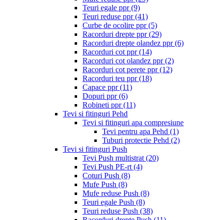
Teuri egale ppr
(9)
Teuri reduse ppr
(41)
Curbe de ocolire ppr
(5)
Racorduri drepte ppr
(29)
Racorduri drepte olandez ppr
(6)
Racorduri cot ppr
(14)
Racorduri cot olandez ppr
(2)
Racorduri cot perete ppr
(12)
Racorduri teu ppr
(18)
Capace ppr
(11)
Dopuri ppr
(6)
Robineti ppr
(11)
Tevi si fitinguri Pehd
Tevi si fitinguri apa compresiune
Tevi pentru apa Pehd
(1)
Tuburi protectie Pehd
(2)
Tevi si fitinguri Push
Tevi Push multistrat
(20)
Tevi Push PE-rt
(4)
Coturi Push
(8)
Mufe Push
(8)
Mufe reduse Push
(8)
Teuri egale Push
(8)
Teuri reduse Push
(38)
Racorduri drepte Push
(11)