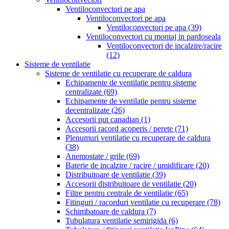
Ventiloconvectori pe apa
Ventiloconvectori pe apa
Ventiloconvectori pe apa
(39)
Ventiloconvectori cu montaj in pardoseala
Ventiloconvectori de incalzire/racire
(12)
Sisteme de ventilatie
Sisteme de ventilatie cu recuperare de caldura
Echipamente de ventilatie pentru sisteme
centralizate
(69)
Echipamente de ventilatie pentru sisteme
decentralizate
(26)
Accesorii put canadian
(1)
Accesorii racord acoperis / perete
(71)
Plenumuri ventilatie cu recuperare de caldura
(38)
Anemostate / grile
(69)
Baterie de incalzire / racire / umidificare
(20)
Distribuitoare de ventilatie
(39)
Accesorii distribuitoare de ventilatie
(20)
Filtre pentru centrale de ventilatie
(65)
Fitinguri / racorduri ventilatie cu recuperare
(78)
Schimbatoare de caldura
(7)
Tubulatura ventilatie semirigida
(6)