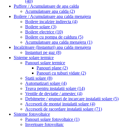
(40)
Puffere / Acumulatoare de apa calda
Acumulatoare apa calda
(2)
Boilere / Acumulatoare apa calda menajera
Boilere incalzire indirecta
(4)
Boilere solare
(3)
Boilere electrice
(10)
Boilere cu pompa de caldura
(5)
Acumulatoare apa calda menajera
(1)
Incalzitoare (Instanturi) apa calda menajera
Instanturi pe gaz
(8)
Sisteme solare termice
Panouri solare termice
Panouri plane
(2)
Panouri cu tuburi vidate
(2)
Statii solare
(8)
Automatizari solare
(4)
Teava pentru instalatii solare
(14)
Ventile de deviatie / amestec
(4)
Debitmetre / grupuri de incarcare instalatii solare
(5)
Accesorii de montaj instalatii solare
(4)
Accesorii de racordare instalatii solare
(71)
Sisteme fotovoltaice
Panouri solare fotovoltaice
(1)
Invertoare fotovoltaic