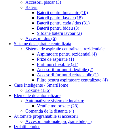
Accesorii pisoar
(3)
Baterii
Baterii pentru bucatarie
(10)
Baterii pentru lavoar
(18)
Baterii pentru cada / dus
(31)
Baterii pentru bideu
(3)
Sifoane baterii lavoar
(2)
Accesorii dus
(6)
Sisteme de aspiratie centralizata
Sisteme de aspiratie centralizata rezidentiale
Aspiratoare pentru rezidential
(4)
Prize de aspiratie
(1)
Furtunuri flexibile
(21)
Accesorii furtunuri flexibile
(2)
Accesorii furtunuri retractabile
(1)
Filtre pentru aspiratoare centralizate
(4)
Case Inteligente / SmartHome
Loxone
(136)
Elemente de automatizare
Automatizare sistem de incalzire
Ventile motorizate
(28)
Comanda de la distanta
(4)
Automate programabile si accesorii
Accesorii automate programabile
(1)
Izolatii tehnice