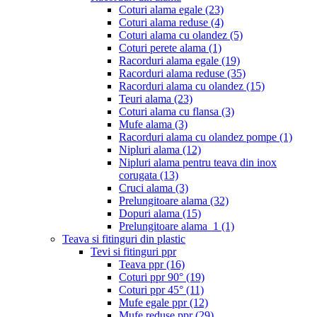
Coturi alama egale
(23)
Coturi alama reduse
(4)
Coturi alama cu olandez
(5)
Coturi perete alama
(1)
Racorduri alama egale
(19)
Racorduri alama reduse
(35)
Racorduri alama cu olandez
(15)
Teuri alama
(23)
Coturi alama cu flansa
(3)
Mufe alama
(3)
Racorduri alama cu olandez pompe
(1)
Nipluri alama
(12)
Nipluri alama pentru teava din inox
corugata
(13)
Cruci alama
(3)
Prelungitoare alama
(32)
Dopuri alama
(15)
Prelungitoare alama_1
(1)
Teava si fitinguri din plastic
Tevi si fitinguri ppr
Teava ppr
(16)
Coturi ppr 90°
(19)
Coturi ppr 45°
(11)
Mufe egale ppr
(12)
Mufe reduse ppr
(29)