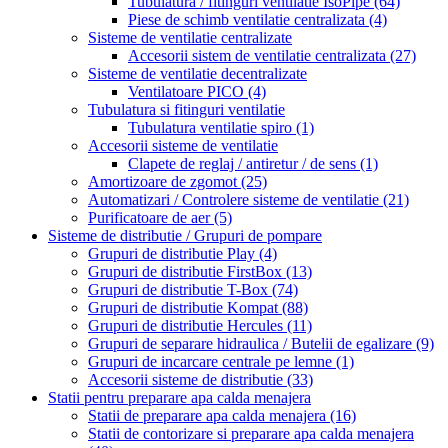
Tubulatura / fitinguri ventilatie IsoPipe
(64)
Piese de schimb ventilatie centralizata
(4)
Sisteme de ventilatie centralizate
Accesorii sistem de ventilatie centralizata
(27)
Sisteme de ventilatie decentralizate
Ventilatoare PICO
(4)
Tubulatura si fitinguri ventilatie
Tubulatura ventilatie spiro
(1)
Accesorii sisteme de ventilatie
Clapete de reglaj / antiretur / de sens
(1)
Amortizoare de zgomot
(25)
Automatizari / Controlere sisteme de ventilatie
(21)
Purificatoare de aer
(5)
Sisteme de distributie / Grupuri de pompare
Grupuri de distributie Play
(4)
Grupuri de distributie FirstBox
(13)
Grupuri de distributie T-Box
(74)
Grupuri de distributie Kompat
(88)
Grupuri de distributie Hercules
(11)
Grupuri de separare hidraulica / Butelii de egalizare
(9)
Grupuri de incarcare centrale pe lemne
(1)
Accesorii sisteme de distributie
(33)
Statii pentru preparare apa calda menajera
Statii de preparare apa calda menajera
(16)
Statii de contorizare si preparare apa calda menajera