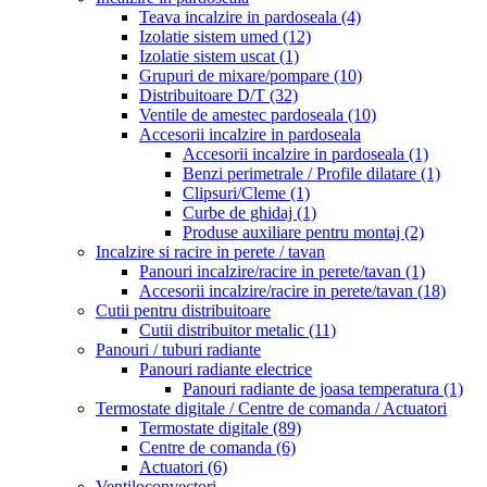
Teava incalzire in pardoseala
(4)
Izolatie sistem umed
(12)
Izolatie sistem uscat
(1)
Grupuri de mixare/pompare
(10)
Distribuitoare D/T
(32)
Ventile de amestec pardoseala
(10)
Accesorii incalzire in pardoseala
Accesorii incalzire in pardoseala
(1)
Benzi perimetrale / Profile dilatare
(1)
Clipsuri/Cleme
(1)
Curbe de ghidaj
(1)
Produse auxiliare pentru montaj
(2)
Incalzire si racire in perete / tavan
Panouri incalzire/racire in perete/tavan
(1)
Accesorii incalzire/racire in perete/tavan
(18)
Cutii pentru distribuitoare
Cutii distribuitor metalic
(11)
Panouri / tuburi radiante
Panouri radiante electrice
Panouri radiante de joasa temperatura
(1)
Termostate digitale / Centre de comanda / Actuatori
Termostate digitale
(89)
Centre de comanda
(6)
Actuatori
(6)
Ventiloconvectori