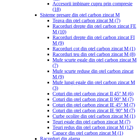
Accesorii imbinare cupru prin compresie
(18)
Sisteme presare din otel carbon zincat M
Teava din otel carbon zincat M
(7)
Racorduri drepte din otel carbon zincat FE
M
(10)
Racorduri drepte din otel carbon zincat FI
M
(9)
Racorduri cot din otel carbon zincat M
(1)
Racorduri teu din otel carbon zincat M
(8)
Mufe scurte egale din otel carbon zincat M
(7)
Mufe scurte reduse din otel carbon zincat
M
(9)
Mufe lungi egale din otel carbon zincat M
(3)
Coturi din otel carbon zincat II 45° M
(6)
Coturi din otel carbon zincat II 90° M
(7)
Coturi din otel carbon zincat IE 45° M
(7)
Coturi din otel carbon zincat IE 90° M
(7)
Curbe ocolire din otel carbon zincat M
(1)
Teuri egale din otel carbon zincat M
(7)
Teuri redus din otel carbon zincat M
(12)
Capace din otel carbon zincat M
(1)
Racorduri din alama