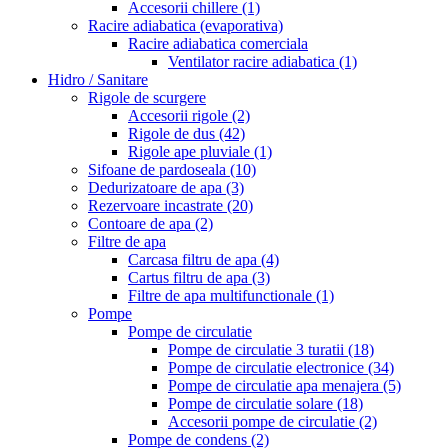
Accesorii chillere
(1)
Racire adiabatica (evaporativa)
Racire adiabatica comerciala
Ventilator racire adiabatica
(1)
Hidro / Sanitare
Rigole de scurgere
Accesorii rigole
(2)
Rigole de dus
(42)
Rigole ape pluviale
(1)
Sifoane de pardoseala
(10)
Dedurizatoare de apa
(3)
Rezervoare incastrate
(20)
Contoare de apa
(2)
Filtre de apa
Carcasa filtru de apa
(4)
Cartus filtru de apa
(3)
Filtre de apa multifunctionale
(1)
Pompe
Pompe de circulatie
Pompe de circulatie 3 turatii
(18)
Pompe de circulatie electronice
(34)
Pompe de circulatie apa menajera
(5)
Pompe de circulatie solare
(18)
Accesorii pompe de circulatie
(2)
Pompe de condens
(2)