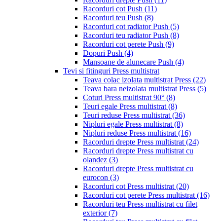
Racorduri cot Push
(11)
Racorduri teu Push
(8)
Racorduri cot radiator Push
(5)
Racorduri teu radiator Push
(8)
Racorduri cot perete Push
(9)
Dopuri Push
(4)
Mansoane de alunecare Push
(4)
Tevi si fitinguri Press multistrat
Teava colac izolata multistrat Press
(22)
Teava bara neizolata multistrat Press
(5)
Coturi Press multistrat 90°
(8)
Teuri egale Press multistrat
(8)
Teuri reduse Press multistrat
(36)
Nipluri egale Press multistrat
(8)
Nipluri reduse Press multistrat
(16)
Racorduri drepte Press multistrat
(24)
Racorduri drepte Press multistrat cu
olandez
(3)
Racorduri drepte Press multistrat cu
eurocon
(3)
Racorduri cot Press multistrat
(20)
Racorduri cot perete Press multistrat
(16)
Racorduri teu Press multistrat cu filet
exterior
(7)