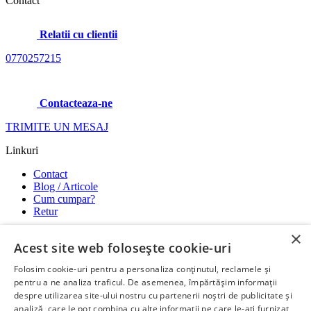
Contact
Relatii cu clientii
0770257215
Contacteaza-ne
TRIMITE UN MESAJ
Linkuri
Contact
Blog / Articole
Cum cumpar?
Retur
×
Utile
Acest site web folosește cookie-uri
Termeni si conditii
Folosim cookie-uri pentru a personaliza conținutul, reclamele și
Modalitati de plata
pentru a ne analiza traficul. De asemenea, împărtășim informații
Confidentialitate si GDPR
despre utilizarea site-ului nostru cu partenerii noștri de publicitate și
Garantii
analiză, care le pot combina cu alte informații pe care le-ați furnizat
ANPC
-
SOL
-
SAL