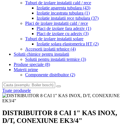
Tuburi de izolare instalatii cald / rece
Izolatie aparenta tubulara
(43)
Izolatie incastrata tubulara
(1)
Izolatie instalatii rece tubulara
(37)
Placi de izolare instalatii cald / rece
Placi de izolare fara adeziv
(1)
Placi de izolare cu adeziv
(3)
Tuburi de izolare instalatii solare
Izolatie solara elastomerica HT
(2)
Accesorii izolatii tehnice
(4)
Solutii chimice pentru instalatii
Solutii pentru instalatii termice
(3)
Produse speciale
(8)
Materii prime
Componente distribuitor
(2)
Toate produsele
DISTRIBUITOR 8 CAI 1" KAS INOX,
D/T, CONEXIUNE EK3/4"