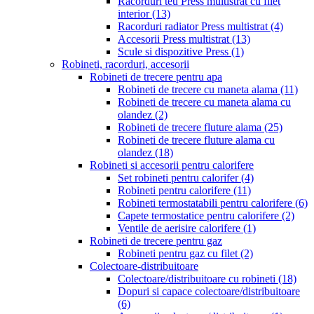
Racorduri teu Press multistrat cu filet
interior
(13)
Racorduri radiator Press multistrat
(4)
Accesorii Press multistrat
(13)
Scule si dispozitive Press
(1)
Robineti, racorduri, accesorii
Robineti de trecere pentru apa
Robineti de trecere cu maneta alama
(11)
Robineti de trecere cu maneta alama cu
olandez
(2)
Robineti de trecere fluture alama
(25)
Robineti de trecere fluture alama cu
olandez
(18)
Robineti si accesorii pentru calorifere
Set robineti pentru calorifer
(4)
Robineti pentru calorifere
(11)
Robineti termostatabili pentru calorifere
(6)
Capete termostatice pentru calorifere
(2)
Ventile de aerisire calorifere
(1)
Robineti de trecere pentru gaz
Robineti pentru gaz cu filet
(2)
Colectoare-distribuitoare
Colectoare/distribuitoare cu robineti
(18)
Dopuri si capace colectoare/distribuitoare
(6)