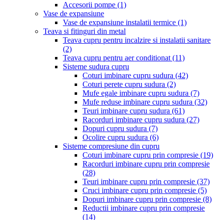
Accesorii pompe
(1)
Vase de expansiune
Vase de expansiune instalatii termice
(1)
Teava si fitinguri din metal
Teava cupru pentru incalzire si instalatii sanitare
(2)
Teava cupru pentru aer conditionat
(11)
Sisteme sudura cupru
Coturi imbinare cupru sudura
(42)
Coturi perete cupru sudura
(2)
Mufe egale imbinare cupru sudura
(7)
Mufe reduse imbinare cupru sudura
(32)
Teuri imbinare cupru sudura
(61)
Racorduri imbinare cupru sudura
(27)
Dopuri cupru sudura
(7)
Ocolire cupru sudura
(6)
Sisteme compresiune din cupru
Coturi imbinare cupru prin compresie
(19)
Racorduri imbinare cupru prin compresie
(28)
Teuri imbinare cupru prin compresie
(37)
Cruci imbinare cupru prin compresie
(5)
Dopuri imbinare cupru prin compresie
(8)
Reductii imbinare cupru prin compresie
(14)