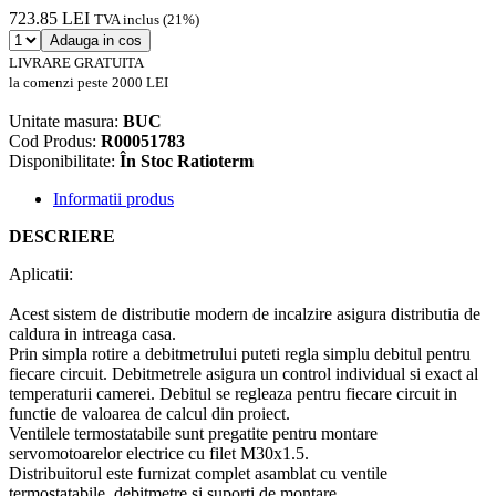
723.85 LEI
TVA inclus (21%)
Adauga in cos
LIVRARE GRATUITA
la comenzi peste 2000 LEI
Unitate masura:
BUC
Cod Produs:
R00051783
Disponibilitate:
În Stoc Ratioterm
Informatii produs
DESCRIERE
Aplicatii:
Acest sistem de distributie modern de incalzire asigura distributia de
caldura in intreaga casa.
Prin simpla rotire a debitmetrului puteti regla simplu debitul pentru
fiecare circuit. Debitmetrele asigura un control individual si exact al
temperaturii camerei. Debitul se regleaza pentru fiecare circuit in
functie de valoarea de calcul din proiect.
Ventilele termostatabile sunt pregatite pentru montare
servomotoarelor electrice cu filet M30x1.5.
Distribuitorul este furnizat complet asamblat cu ventile
termostatabile, debitmetre si suporti de montare.