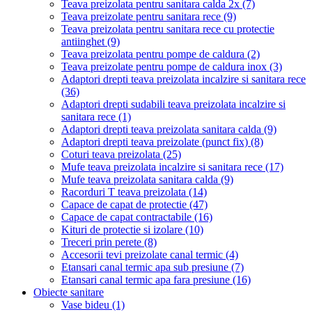
Teava preizolata pentru sanitara calda 2x
(7)
Teava preizolate pentru sanitara rece
(9)
Teava preizolata pentru sanitara rece cu protectie
antiinghet
(9)
Teava preizolata pentru pompe de caldura
(2)
Teava preizolate pentru pompe de caldura inox
(3)
Adaptori drepti teava preizolata incalzire si sanitara rece
(36)
Adaptori drepti sudabili teava preizolata incalzire si
sanitara rece
(1)
Adaptori drepti teava preizolata sanitara calda
(9)
Adaptori drepti teava preizolate (punct fix)
(8)
Coturi teava preizolata
(25)
Mufe teava preizolata incalzire si sanitara rece
(17)
Mufe teava preizolata sanitara calda
(9)
Racorduri T teava preizolata
(14)
Capace de capat de protectie
(47)
Capace de capat contractabile
(16)
Kituri de protectie si izolare
(10)
Treceri prin perete
(8)
Accesorii tevi preizolate canal termic
(4)
Etansari canal termic apa sub presiune
(7)
Etansari canal termic apa fara presiune
(16)
Obiecte sanitare
Vase bideu
(1)