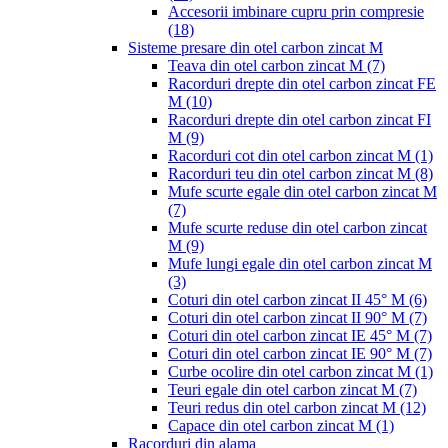
Accesorii imbinare cupru prin compresie
(18)
Sisteme presare din otel carbon zincat M
Teava din otel carbon zincat M
(7)
Racorduri drepte din otel carbon zincat FE
M
(10)
Racorduri drepte din otel carbon zincat FI
M
(9)
Racorduri cot din otel carbon zincat M
(1)
Racorduri teu din otel carbon zincat M
(8)
Mufe scurte egale din otel carbon zincat M
(7)
Mufe scurte reduse din otel carbon zincat
M
(9)
Mufe lungi egale din otel carbon zincat M
(3)
Coturi din otel carbon zincat II 45° M
(6)
Coturi din otel carbon zincat II 90° M
(7)
Coturi din otel carbon zincat IE 45° M
(7)
Coturi din otel carbon zincat IE 90° M
(7)
Curbe ocolire din otel carbon zincat M
(1)
Teuri egale din otel carbon zincat M
(7)
Teuri redus din otel carbon zincat M
(12)
Capace din otel carbon zincat M
(1)
Racorduri din alama