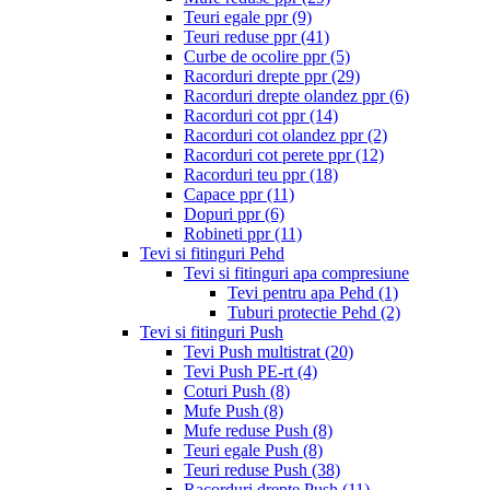
Teuri egale ppr
(9)
Teuri reduse ppr
(41)
Curbe de ocolire ppr
(5)
Racorduri drepte ppr
(29)
Racorduri drepte olandez ppr
(6)
Racorduri cot ppr
(14)
Racorduri cot olandez ppr
(2)
Racorduri cot perete ppr
(12)
Racorduri teu ppr
(18)
Capace ppr
(11)
Dopuri ppr
(6)
Robineti ppr
(11)
Tevi si fitinguri Pehd
Tevi si fitinguri apa compresiune
Tevi pentru apa Pehd
(1)
Tuburi protectie Pehd
(2)
Tevi si fitinguri Push
Tevi Push multistrat
(20)
Tevi Push PE-rt
(4)
Coturi Push
(8)
Mufe Push
(8)
Mufe reduse Push
(8)
Teuri egale Push
(8)
Teuri reduse Push
(38)
Racorduri drepte Push
(11)