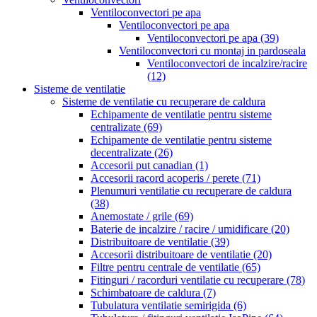
Ventiloconvectori pe apa
Ventiloconvectori pe apa
Ventiloconvectori pe apa
(39)
Ventiloconvectori cu montaj in pardoseala
Ventiloconvectori de incalzire/racire
(12)
Sisteme de ventilatie
Sisteme de ventilatie cu recuperare de caldura
Echipamente de ventilatie pentru sisteme
centralizate
(69)
Echipamente de ventilatie pentru sisteme
decentralizate
(26)
Accesorii put canadian
(1)
Accesorii racord acoperis / perete
(71)
Plenumuri ventilatie cu recuperare de caldura
(38)
Anemostate / grile
(69)
Baterie de incalzire / racire / umidificare
(20)
Distribuitoare de ventilatie
(39)
Accesorii distribuitoare de ventilatie
(20)
Filtre pentru centrale de ventilatie
(65)
Fitinguri / racorduri ventilatie cu recuperare
(78)
Schimbatoare de caldura
(7)
Tubulatura ventilatie semirigida
(6)