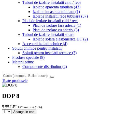
Tuburi de izolare instalatii cald / rece
Izolatie aparenta tubulara
(43)
Izolatie incastrata tubulara
(1)
Izolatie instalatii rece tubulara
(37)
Placi de izolare instalatii cald / rece
Placi de izolare fara adeziv
(1)
Placi de izolare cu adeziv
(3)
Tuburi de izolare instalatii solare
Izolatie solara elastomerica HT
(2)
Accesorii izolatii tehnice
(4)
Solutii chimice pentru instalatii
Solutii pentru instalatii termice
(3)
Produse speciale
(8)
Materii prime
Componente distribuitor
(2)
Toate produsele
DOP 8
5.55 LEI
TVA inclus (21%)
Adauga in cos