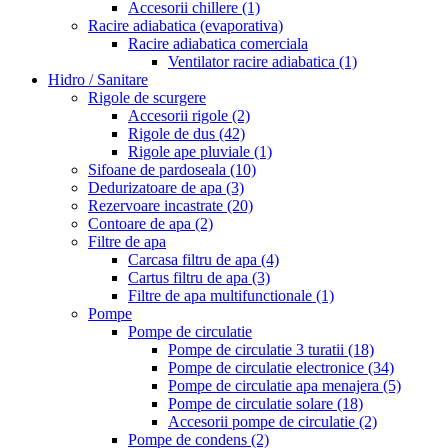
Accesorii chillere
(1)
Racire adiabatica (evaporativa)
Racire adiabatica comerciala
Ventilator racire adiabatica
(1)
Hidro / Sanitare
Rigole de scurgere
Accesorii rigole
(2)
Rigole de dus
(42)
Rigole ape pluviale
(1)
Sifoane de pardoseala
(10)
Dedurizatoare de apa
(3)
Rezervoare incastrate
(20)
Contoare de apa
(2)
Filtre de apa
Carcasa filtru de apa
(4)
Cartus filtru de apa
(3)
Filtre de apa multifunctionale
(1)
Pompe
Pompe de circulatie
Pompe de circulatie 3 turatii
(18)
Pompe de circulatie electronice
(34)
Pompe de circulatie apa menajera
(5)
Pompe de circulatie solare
(18)
Accesorii pompe de circulatie
(2)
Pompe de condens
(2)