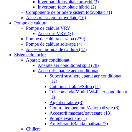
Invertoare fotovoltaic on-grid
(3)
Invertoare fotovoltaic hibrid
(2)
Componente de prindere sistem fotovoltaic
(1)
Accesorii sistem fotovoltaic
(16)
Pompe de caldura
Pompe de caldura VRV
Accesorii VRV
(3)
Pompe de caldura aer-apa
(239)
Pompe de caldura sole-apa
(4)
Accesorii pompa de caldura
(47)
Sisteme de racire
Aparate aer conditionat
Aparate aer conditionat split
(78)
Accesorii aparate aer conditionat
Suporti sustinere aparat aer conditionat
(12)
Cutii incastrabile/Sifon
(11)
Telecomanda/Modul Wi-fi aer conditionat
(1)
Agent curatare
(3)
Control temperatura/Automatizare
(6)
Accesorii mascare/traversare
(13)
Pompe evacuare
(1)
Antivibranti/Banda matisata
(7)
Chillere