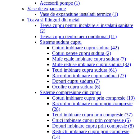
Accesorii pompe
(1)
Vase de expansiune
Vase de expansiune instalatii termice
(1)
Teava si fitinguri din metal
Teava cupru pentru incalzire si instalatii sanitare
(2)
Teava cupru pentru aer conditionat
(11)
Sisteme sudura cupru
Coturi imbinare cupru sudura
(42)
Coturi perete cupru sudura
(2)
Mufe egale imbinare cupru sudura
(7)
Mufe reduse imbinare cupru sudura
(32)
Teuri imbinare cupru sudura
(61)
Racorduri imbinare cupru sudura
(27)
Dopuri cupru sudura
(7)
Ocolire cupru sudura
(6)
Sisteme compresiune din cupru
Coturi imbinare cupru prin compresie
(19)
Racorduri imbinare cupru prin compresie
(28)
Teuri imbinare cupru prin compresie
(37)
Cruci imbinare cupru prin compresie
(5)
Dopuri imbinare cupru prin compresie
(8)
Reductii imbinare cupru prin compresie
(14)