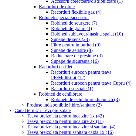
Accesorii colectoare/distribuitoare
(1)
Racorduri flexibile
Racorduri flexibile gaz
(4)
Robineti speciali/accesorii
Robineti de scurgere
(7)
Robineti de golire
(1)
Robineti sublavoar/masina spalat
(10)
Supape de sens
(23)
Filtre pentru impuritati
(9)
Supape de aerisire
(8)
Reductoare de presiune
(3)
Supape de siguranta
(16)
Racorduri cu filet
Racorduri eurocon pentru teava
PE/Multistrat
(12)
Racorduri eurocon pentru teava Cupru
(4)
Racorduri speciale
(1)
Robineti de echilibrare
Robineti de echilibrare dinamica
(3)
Produse indisponibile hidro/sanitare
(2)
Canal termic / Tevi preizolate
Teava preizolata pentru incalzire 1x
(42)
Teava preizolata pentru incalzire 2x
(11)
Teava preizolata pentru incalzire si sanitara
(4)
Teava preizolata pentru sanitara calda 1x
(16)