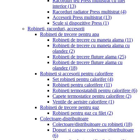
Racorduri teu Press multistrat cu filet
interior
(13)
Racorduri radiator Press multistrat
(4)
Accesorii Press multistrat
(13)
Scule si dispozitive Press
(1)
Robineti, racorduri, accesorii
Robineti de trecere pentru apa
Robineti de trecere cu maneta alama
(11)
Robineti de trecere cu maneta alama cu
olandez
(2)
Robineti de trecere fluture alama
(25)
Robineti de trecere fluture alama cu
olandez
(18)
Robineti si accesorii pentru calorifere
Set robineti pentru calorifer
(4)
Robineti pentru calorifere
(11)
Robineti termostatabili pentru calorifere
(6)
Capete termostatice pentru calorifere
(2)
Ventile de aerisire calorifere
(1)
Robineti de trecere pentru gaz
Robineti pentru gaz cu filet
(2)
Colectoare-distribuitoare
Colectoare/distribuitoare cu robineti
(18)
Dopuri si capace colectoare/distribuitoare
(6)