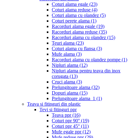
Coturi alama egale
(23)
Coturi alama reduse
(4)
Coturi alama cu olandez
(5)
Coturi perete alama
(1)
Racorduri alama egale
(19)
Racorduri alama reduse
(35)
Racorduri alama cu olandez
(15)
Teuri alama
(23)
Coturi alama cu flansa
(3)
Mufe alama
(3)
Racorduri alama cu olandez pompe
(1)
Nipluri alama
(12)
Nipluri alama pentru teava din inox
corugata
(13)
Cruci alama
(3)
Prelungitoare alama
(32)
Dopuri alama
(15)
Prelungitoare alama_1
(1)
Teava si fitinguri din plastic
Tevi si fitinguri ppr
Teava ppr
(16)
Coturi ppr 90°
(19)
Coturi ppr 45°
(11)
Mufe egale ppr
(12)
Mufe reduse ppr
(29)