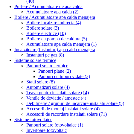
(40)
Puffere / Acumulatoare de apa calda
Acumulatoare apa calda
(2)
Boilere / Acumulatoare apa calda menajera
Boilere incalzire indirecta
(4)
Boilere solare
(3)
Boilere electrice
(10)
Boilere cu pompa de caldura
(5)
Acumulatoare apa calda menajera
(1)
Incalzitoare (Instanturi) apa calda menajera
Instanturi pe gaz
(8)
Sisteme solare termice
Panouri solare termice
Panouri plane
(2)
Panouri cu tuburi vidate
(2)
Statii solare
(8)
Automatizari solare
(4)
Teava pentru instalatii solare
(14)
Ventile de deviatie / amestec
(4)
Debitmetre / grupuri de incarcare instalatii solare
(5)
Accesorii de montaj instalatii solare
(4)
Accesorii de racordare instalatii solare
(71)
Sisteme fotovoltaice
Panouri solare fotovoltaice
(1)
Invertoare fotovoltaic