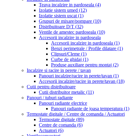
Teava incalzire in pardoseala
(4)
Izolatie sistem umed
(12)
Izolatie sistem uscat
(1)
Grupuri de mixare/pompare
(10)
Distribuitoare D/T
(32)
Ventile de amestec pardoseala
(10)
Accesorii incalzire in pardoseala
Accesorii incalzire in pardoseala
(1)
Benzi perimetrale / Profile dilatare
(1)
Clipsuri/Cleme
(1)
Curbe de ghidaj
(1)
Produse auxiliare pentru montaj
(2)
Incalzire si racire in perete / tavan
Panouri incalzire/racire in perete/tavan
(1)
Accesorii incalzire/racire in perete/tavan
(18)
Cutii pentru distribuitoare
Cutii distribuitor metalic
(11)
Panouri / tuburi radiante
Panouri radiante electrice
Panouri radiante de joasa temperatura
(1)
Termostate digitale / Centre de comanda / Actuatori
Termostate digitale
(89)
Centre de comanda
(6)
Actuatori
(6)
Ventiloconvectori