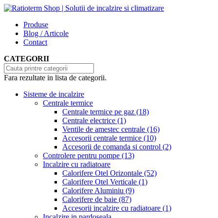
Produse
Blog / Articole
Contact
CATEGORII
Fara rezultate in lista de categorii.
Sisteme de incalzire
Centrale termice
Centrale termice pe gaz
(18)
Centrale electrice
(1)
Ventile de amestec centrale
(16)
Accesorii centrale termice
(10)
Accesorii de comanda si control
(2)
Controlere pentru pompe
(13)
Incalzire cu radiatoare
Calorifere Otel Orizontale
(52)
Calorifere Otel Verticale
(1)
Calorifere Aluminiu
(9)
Calorifere de baie
(87)
Accesorii incalzire cu radiatoare
(1)
Incalzire in pardoseala