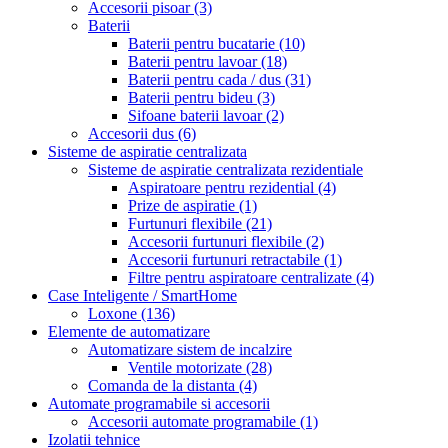
Accesorii pisoar
(3)
Baterii
Baterii pentru bucatarie
(10)
Baterii pentru lavoar
(18)
Baterii pentru cada / dus
(31)
Baterii pentru bideu
(3)
Sifoane baterii lavoar
(2)
Accesorii dus
(6)
Sisteme de aspiratie centralizata
Sisteme de aspiratie centralizata rezidentiale
Aspiratoare pentru rezidential
(4)
Prize de aspiratie
(1)
Furtunuri flexibile
(21)
Accesorii furtunuri flexibile
(2)
Accesorii furtunuri retractabile
(1)
Filtre pentru aspiratoare centralizate
(4)
Case Inteligente / SmartHome
Loxone
(136)
Elemente de automatizare
Automatizare sistem de incalzire
Ventile motorizate
(28)
Comanda de la distanta
(4)
Automate programabile si accesorii
Accesorii automate programabile
(1)
Izolatii tehnice