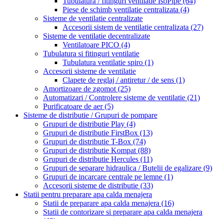
Tubulatura / fitinguri ventilatie IsoPipe
(64)
Piese de schimb ventilatie centralizata
(4)
Sisteme de ventilatie centralizate
Accesorii sistem de ventilatie centralizata
(27)
Sisteme de ventilatie decentralizate
Ventilatoare PICO
(4)
Tubulatura si fitinguri ventilatie
Tubulatura ventilatie spiro
(1)
Accesorii sisteme de ventilatie
Clapete de reglaj / antiretur / de sens
(1)
Amortizoare de zgomot
(25)
Automatizari / Controlere sisteme de ventilatie
(21)
Purificatoare de aer
(5)
Sisteme de distributie / Grupuri de pompare
Grupuri de distributie Play
(4)
Grupuri de distributie FirstBox
(13)
Grupuri de distributie T-Box
(74)
Grupuri de distributie Kompat
(88)
Grupuri de distributie Hercules
(11)
Grupuri de separare hidraulica / Butelii de egalizare
(9)
Grupuri de incarcare centrale pe lemne
(1)
Accesorii sisteme de distributie
(33)
Statii pentru preparare apa calda menajera
Statii de preparare apa calda menajera
(16)
Statii de contorizare si preparare apa calda menajera