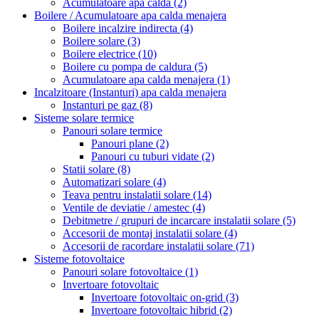
Acumulatoare apa calda
(2)
Boilere / Acumulatoare apa calda menajera
Boilere incalzire indirecta
(4)
Boilere solare
(3)
Boilere electrice
(10)
Boilere cu pompa de caldura
(5)
Acumulatoare apa calda menajera
(1)
Incalzitoare (Instanturi) apa calda menajera
Instanturi pe gaz
(8)
Sisteme solare termice
Panouri solare termice
Panouri plane
(2)
Panouri cu tuburi vidate
(2)
Statii solare
(8)
Automatizari solare
(4)
Teava pentru instalatii solare
(14)
Ventile de deviatie / amestec
(4)
Debitmetre / grupuri de incarcare instalatii solare
(5)
Accesorii de montaj instalatii solare
(4)
Accesorii de racordare instalatii solare
(71)
Sisteme fotovoltaice
Panouri solare fotovoltaice
(1)
Invertoare fotovoltaic
Invertoare fotovoltaic on-grid
(3)
Invertoare fotovoltaic hibrid
(2)