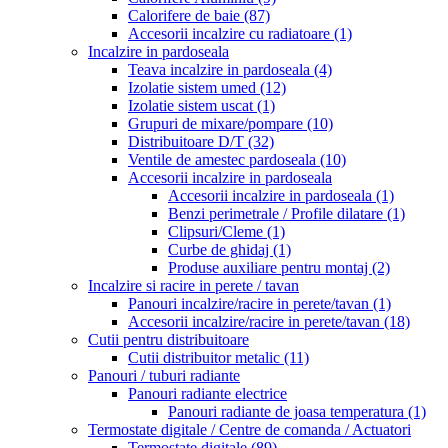
Calorifere de baie
(87)
Accesorii incalzire cu radiatoare
(1)
Incalzire in pardoseala
Teava incalzire in pardoseala
(4)
Izolatie sistem umed
(12)
Izolatie sistem uscat
(1)
Grupuri de mixare/pompare
(10)
Distribuitoare D/T
(32)
Ventile de amestec pardoseala
(10)
Accesorii incalzire in pardoseala
Accesorii incalzire in pardoseala
(1)
Benzi perimetrale / Profile dilatare
(1)
Clipsuri/Cleme
(1)
Curbe de ghidaj
(1)
Produse auxiliare pentru montaj
(2)
Incalzire si racire in perete / tavan
Panouri incalzire/racire in perete/tavan
(1)
Accesorii incalzire/racire in perete/tavan
(18)
Cutii pentru distribuitoare
Cutii distribuitor metalic
(11)
Panouri / tuburi radiante
Panouri radiante electrice
Panouri radiante de joasa temperatura
(1)
Termostate digitale / Centre de comanda / Actuatori
Termostate digitale
(89)