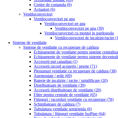
Centre de comanda
(6)
Actuatori
(6)
Ventiloconvectori
Ventiloconvectori pe apa
Ventiloconvectori pe apa
Ventiloconvectori pe apa
(39)
Ventiloconvectori cu montaj in pardoseala
Ventiloconvectori de incalzire/racire
(
Sisteme de ventilatie
Sisteme de ventilatie cu recuperare de caldura
Echipamente de ventilatie pentru sisteme centraliz
Echipamente de ventilatie pentru sisteme decentral
Accesorii put canadian
(1)
Accesorii racord acoperis / perete
(71)
Plenumuri ventilatie cu recuperare de caldura
(38)
Anemostate / grile
(69)
Baterie de incalzire / racire / umidificare
(20)
Distribuitoare de ventilatie
(39)
Accesorii distribuitoare de ventilatie
(20)
Filtre pentru centrale de ventilatie
(65)
Fitinguri / racorduri ventilatie cu recuperare
(78)
Schimbatoare de caldura
(7)
Tubulatura ventilatie semirigida
(6)
Tubulatura / fitinguri ventilatie IsoPipe
(64)