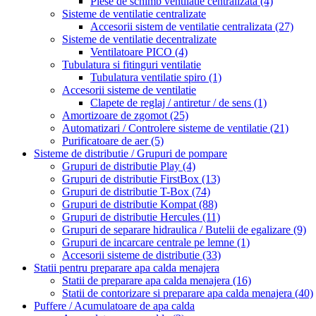
Piese de schimb ventilatie centralizata
(4)
Sisteme de ventilatie centralizate
Accesorii sistem de ventilatie centralizata
(27)
Sisteme de ventilatie decentralizate
Ventilatoare PICO
(4)
Tubulatura si fitinguri ventilatie
Tubulatura ventilatie spiro
(1)
Accesorii sisteme de ventilatie
Clapete de reglaj / antiretur / de sens
(1)
Amortizoare de zgomot
(25)
Automatizari / Controlere sisteme de ventilatie
(21)
Purificatoare de aer
(5)
Sisteme de distributie / Grupuri de pompare
Grupuri de distributie Play
(4)
Grupuri de distributie FirstBox
(13)
Grupuri de distributie T-Box
(74)
Grupuri de distributie Kompat
(88)
Grupuri de distributie Hercules
(11)
Grupuri de separare hidraulica / Butelii de egalizare
(9)
Grupuri de incarcare centrale pe lemne
(1)
Accesorii sisteme de distributie
(33)
Statii pentru preparare apa calda menajera
Statii de preparare apa calda menajera
(16)
Statii de contorizare si preparare apa calda menajera
(40)
Puffere / Acumulatoare de apa calda