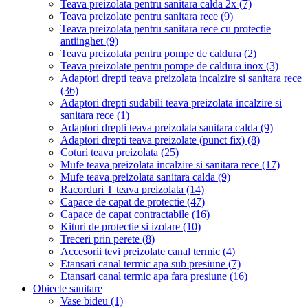
Teava preizolata pentru sanitara calda 2x
(7)
Teava preizolate pentru sanitara rece
(9)
Teava preizolata pentru sanitara rece cu protectie
antiinghet
(9)
Teava preizolata pentru pompe de caldura
(2)
Teava preizolate pentru pompe de caldura inox
(3)
Adaptori drepti teava preizolata incalzire si sanitara rece
(36)
Adaptori drepti sudabili teava preizolata incalzire si
sanitara rece
(1)
Adaptori drepti teava preizolata sanitara calda
(9)
Adaptori drepti teava preizolate (punct fix)
(8)
Coturi teava preizolata
(25)
Mufe teava preizolata incalzire si sanitara rece
(17)
Mufe teava preizolata sanitara calda
(9)
Racorduri T teava preizolata
(14)
Capace de capat de protectie
(47)
Capace de capat contractabile
(16)
Kituri de protectie si izolare
(10)
Treceri prin perete
(8)
Accesorii tevi preizolate canal termic
(4)
Etansari canal termic apa sub presiune
(7)
Etansari canal termic apa fara presiune
(16)
Obiecte sanitare
Vase bideu
(1)