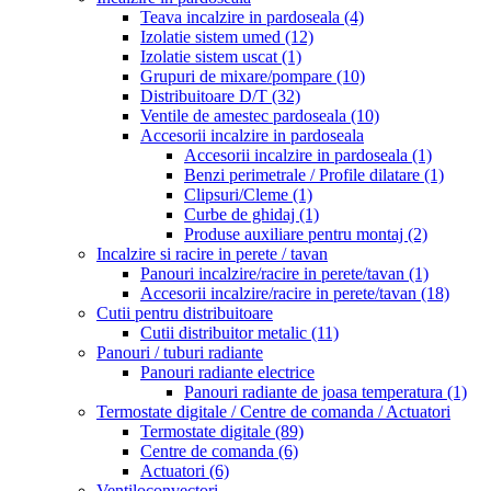
Teava incalzire in pardoseala
(4)
Izolatie sistem umed
(12)
Izolatie sistem uscat
(1)
Grupuri de mixare/pompare
(10)
Distribuitoare D/T
(32)
Ventile de amestec pardoseala
(10)
Accesorii incalzire in pardoseala
Accesorii incalzire in pardoseala
(1)
Benzi perimetrale / Profile dilatare
(1)
Clipsuri/Cleme
(1)
Curbe de ghidaj
(1)
Produse auxiliare pentru montaj
(2)
Incalzire si racire in perete / tavan
Panouri incalzire/racire in perete/tavan
(1)
Accesorii incalzire/racire in perete/tavan
(18)
Cutii pentru distribuitoare
Cutii distribuitor metalic
(11)
Panouri / tuburi radiante
Panouri radiante electrice
Panouri radiante de joasa temperatura
(1)
Termostate digitale / Centre de comanda / Actuatori
Termostate digitale
(89)
Centre de comanda
(6)
Actuatori
(6)
Ventiloconvectori