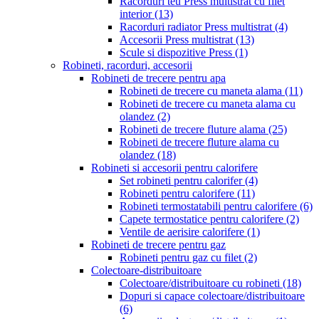
Racorduri teu Press multistrat cu filet
interior
(13)
Racorduri radiator Press multistrat
(4)
Accesorii Press multistrat
(13)
Scule si dispozitive Press
(1)
Robineti, racorduri, accesorii
Robineti de trecere pentru apa
Robineti de trecere cu maneta alama
(11)
Robineti de trecere cu maneta alama cu
olandez
(2)
Robineti de trecere fluture alama
(25)
Robineti de trecere fluture alama cu
olandez
(18)
Robineti si accesorii pentru calorifere
Set robineti pentru calorifer
(4)
Robineti pentru calorifere
(11)
Robineti termostatabili pentru calorifere
(6)
Capete termostatice pentru calorifere
(2)
Ventile de aerisire calorifere
(1)
Robineti de trecere pentru gaz
Robineti pentru gaz cu filet
(2)
Colectoare-distribuitoare
Colectoare/distribuitoare cu robineti
(18)
Dopuri si capace colectoare/distribuitoare
(6)