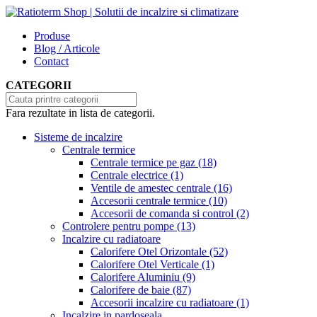
Produse
Blog / Articole
Contact
CATEGORII
Fara rezultate in lista de categorii.
Sisteme de incalzire
Centrale termice
Centrale termice pe gaz
(18)
Centrale electrice
(1)
Ventile de amestec centrale
(16)
Accesorii centrale termice
(10)
Accesorii de comanda si control
(2)
Controlere pentru pompe
(13)
Incalzire cu radiatoare
Calorifere Otel Orizontale
(52)
Calorifere Otel Verticale
(1)
Calorifere Aluminiu
(9)
Calorifere de baie
(87)
Accesorii incalzire cu radiatoare
(1)
Incalzire in pardoseala