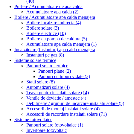
(40)
Puffere / Acumulatoare de apa calda
Acumulatoare apa calda
(2)
Boilere / Acumulatoare apa calda menajera
Boilere incalzire indirecta
(4)
Boilere solare
(3)
Boilere electrice
(10)
Boilere cu pompa de caldura
(5)
Acumulatoare apa calda menajera
(1)
Incalzitoare (Instanturi) apa calda menajera
Instanturi pe gaz
(8)
Sisteme solare termice
Panouri solare termice
Panouri plane
(2)
Panouri cu tuburi vidate
(2)
Statii solare
(8)
Automatizari solare
(4)
Teava pentru instalatii solare
(14)
Ventile de deviatie / amestec
(4)
Debitmetre / grupuri de incarcare instalatii solare
(5)
Accesorii de montaj instalatii solare
(4)
Accesorii de racordare instalatii solare
(71)
Sisteme fotovoltaice
Panouri solare fotovoltaice
(1)
Invertoare fotovoltaic