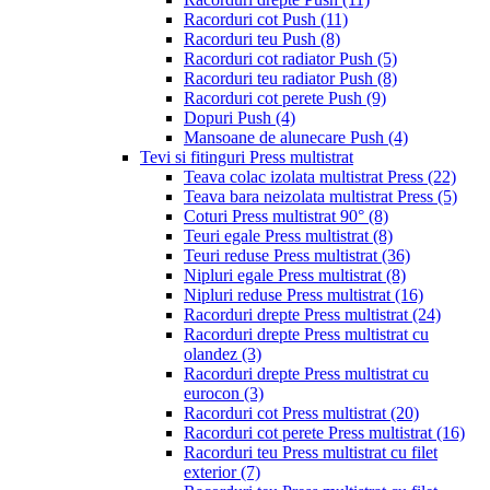
Racorduri cot Push
(11)
Racorduri teu Push
(8)
Racorduri cot radiator Push
(5)
Racorduri teu radiator Push
(8)
Racorduri cot perete Push
(9)
Dopuri Push
(4)
Mansoane de alunecare Push
(4)
Tevi si fitinguri Press multistrat
Teava colac izolata multistrat Press
(22)
Teava bara neizolata multistrat Press
(5)
Coturi Press multistrat 90°
(8)
Teuri egale Press multistrat
(8)
Teuri reduse Press multistrat
(36)
Nipluri egale Press multistrat
(8)
Nipluri reduse Press multistrat
(16)
Racorduri drepte Press multistrat
(24)
Racorduri drepte Press multistrat cu
olandez
(3)
Racorduri drepte Press multistrat cu
eurocon
(3)
Racorduri cot Press multistrat
(20)
Racorduri cot perete Press multistrat
(16)
Racorduri teu Press multistrat cu filet
exterior
(7)