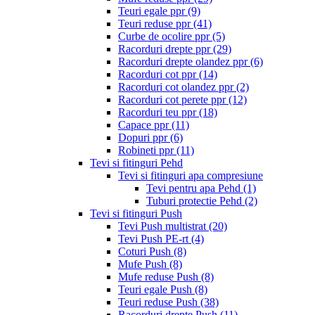
Teuri egale ppr
(9)
Teuri reduse ppr
(41)
Curbe de ocolire ppr
(5)
Racorduri drepte ppr
(29)
Racorduri drepte olandez ppr
(6)
Racorduri cot ppr
(14)
Racorduri cot olandez ppr
(2)
Racorduri cot perete ppr
(12)
Racorduri teu ppr
(18)
Capace ppr
(11)
Dopuri ppr
(6)
Robineti ppr
(11)
Tevi si fitinguri Pehd
Tevi si fitinguri apa compresiune
Tevi pentru apa Pehd
(1)
Tuburi protectie Pehd
(2)
Tevi si fitinguri Push
Tevi Push multistrat
(20)
Tevi Push PE-rt
(4)
Coturi Push
(8)
Mufe Push
(8)
Mufe reduse Push
(8)
Teuri egale Push
(8)
Teuri reduse Push
(38)
Racorduri drepte Push
(11)