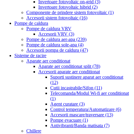
Invertoare fotovoltaic on-grid
(3)
Invertoare fotovoltaic hibrid
(2)
Componente de prindere sistem fotovoltaic
(1)
Accesorii sistem fotovoltaic
(16)
Pompe de caldura
Pompe de caldura VRV
Accesorii VRV
(3)
Pompe de caldura aer-apa
(239)
Pompe de caldura sole-apa
(4)
Accesorii pompa de caldura
(47)
Sisteme de racire
Aparate aer conditionat
Aparate aer conditionat split
(78)
Accesorii aparate aer conditionat
Suporti sustinere aparat aer conditionat
(12)
Cutii incastrabile/Sifon
(11)
Telecomanda/Modul Wi-fi aer conditionat
(1)
Agent curatare
(3)
Control temperatura/Automatizare
(6)
Accesorii mascare/traversare
(13)
Pompe evacuare
(1)
Antivibranti/Banda matisata
(7)
Chillere