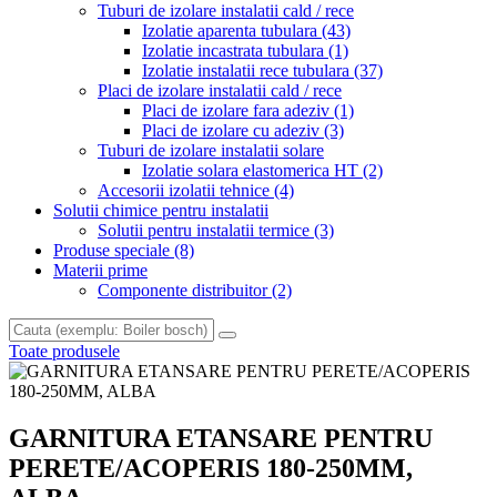
Tuburi de izolare instalatii cald / rece
Izolatie aparenta tubulara
(43)
Izolatie incastrata tubulara
(1)
Izolatie instalatii rece tubulara
(37)
Placi de izolare instalatii cald / rece
Placi de izolare fara adeziv
(1)
Placi de izolare cu adeziv
(3)
Tuburi de izolare instalatii solare
Izolatie solara elastomerica HT
(2)
Accesorii izolatii tehnice
(4)
Solutii chimice pentru instalatii
Solutii pentru instalatii termice
(3)
Produse speciale
(8)
Materii prime
Componente distribuitor
(2)
Toate produsele
GARNITURA ETANSARE PENTRU
PERETE/ACOPERIS 180-250MM,