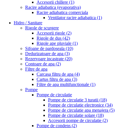
Accesorii chillere
(1)
Racire adiabatica (evaporativa)
Racire adiabatica comerciala
Ventilator racire adiabatica
(1)
Hidro / Sanitare
Rigole de scurgere
Accesorii rigole
(2)
Rigole de dus
(42)
Rigole ape pluviale
(1)
Sifoane de pardoseala
(10)
Dedurizatoare de apa
(3)
Rezervoare incastrate
(20)
Contoare de apa
(2)
Filtre de apa
Carcasa filtru de apa
(4)
Cartus filtru de apa
(3)
Filtre de apa multifunctionale
(1)
Pompe
Pompe de circulatie
Pompe de circulatie 3 turatii
(18)
Pompe de circulatie electronice
(34)
Pompe de circulatie apa menajera
(5)
Pompe de circulatie solare
(18)
Accesorii pompe de circulatie
(2)
Pompe de condens
(2)