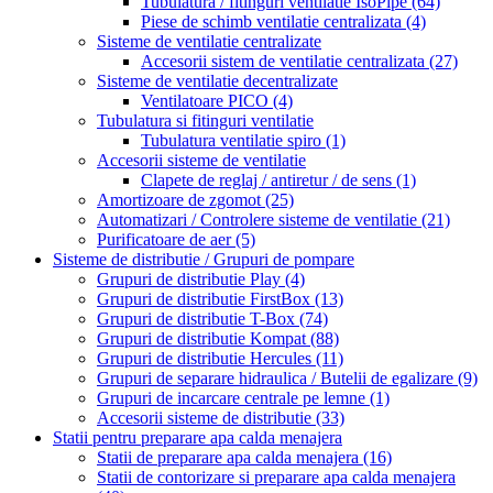
Tubulatura / fitinguri ventilatie IsoPipe
(64)
Piese de schimb ventilatie centralizata
(4)
Sisteme de ventilatie centralizate
Accesorii sistem de ventilatie centralizata
(27)
Sisteme de ventilatie decentralizate
Ventilatoare PICO
(4)
Tubulatura si fitinguri ventilatie
Tubulatura ventilatie spiro
(1)
Accesorii sisteme de ventilatie
Clapete de reglaj / antiretur / de sens
(1)
Amortizoare de zgomot
(25)
Automatizari / Controlere sisteme de ventilatie
(21)
Purificatoare de aer
(5)
Sisteme de distributie / Grupuri de pompare
Grupuri de distributie Play
(4)
Grupuri de distributie FirstBox
(13)
Grupuri de distributie T-Box
(74)
Grupuri de distributie Kompat
(88)
Grupuri de distributie Hercules
(11)
Grupuri de separare hidraulica / Butelii de egalizare
(9)
Grupuri de incarcare centrale pe lemne
(1)
Accesorii sisteme de distributie
(33)
Statii pentru preparare apa calda menajera
Statii de preparare apa calda menajera
(16)
Statii de contorizare si preparare apa calda menajera