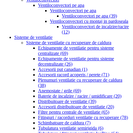
Ventiloconvectori pe apa
Ventiloconvectori pe apa
Ventiloconvectori pe apa
(39)
Ventiloconvectori cu montaj in pardoseala
Ventiloconvectori de incalzire/racire
(12)
Sisteme de ventilatie
Sisteme de ventilatie cu recuperare de caldura
Echipamente de ventilatie pentru sisteme
centralizate
(69)
Echipamente de ventilatie pentru sisteme
decentralizate
(26)
Accesorii put canadian
(1)
Accesorii racord acoperis / perete
(71)
Plenumuri ventilatie cu recuperare de caldura
(38)
Anemostate / grile
(69)
Baterie de incalzire / racire / umidificare
(20)
Distribuitoare de ventilatie
(39)
Accesorii distribuitoare de ventilatie
(20)
Filtre pentru centrale de ventilatie
(65)
Fitinguri / racorduri ventilatie cu recuperare
(78)
Schimbatoare de caldura
(7)
Tubulatura ventilatie semirigida
(6)