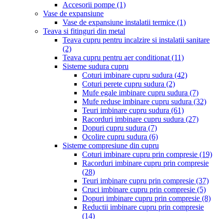
Accesorii pompe
(1)
Vase de expansiune
Vase de expansiune instalatii termice
(1)
Teava si fitinguri din metal
Teava cupru pentru incalzire si instalatii sanitare
(2)
Teava cupru pentru aer conditionat
(11)
Sisteme sudura cupru
Coturi imbinare cupru sudura
(42)
Coturi perete cupru sudura
(2)
Mufe egale imbinare cupru sudura
(7)
Mufe reduse imbinare cupru sudura
(32)
Teuri imbinare cupru sudura
(61)
Racorduri imbinare cupru sudura
(27)
Dopuri cupru sudura
(7)
Ocolire cupru sudura
(6)
Sisteme compresiune din cupru
Coturi imbinare cupru prin compresie
(19)
Racorduri imbinare cupru prin compresie
(28)
Teuri imbinare cupru prin compresie
(37)
Cruci imbinare cupru prin compresie
(5)
Dopuri imbinare cupru prin compresie
(8)
Reductii imbinare cupru prin compresie
(14)