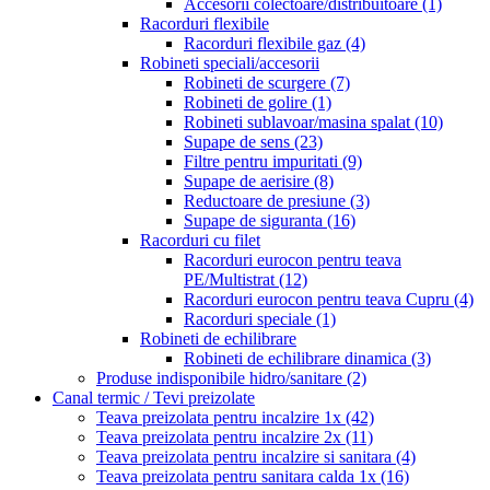
Accesorii colectoare/distribuitoare
(1)
Racorduri flexibile
Racorduri flexibile gaz
(4)
Robineti speciali/accesorii
Robineti de scurgere
(7)
Robineti de golire
(1)
Robineti sublavoar/masina spalat
(10)
Supape de sens
(23)
Filtre pentru impuritati
(9)
Supape de aerisire
(8)
Reductoare de presiune
(3)
Supape de siguranta
(16)
Racorduri cu filet
Racorduri eurocon pentru teava
PE/Multistrat
(12)
Racorduri eurocon pentru teava Cupru
(4)
Racorduri speciale
(1)
Robineti de echilibrare
Robineti de echilibrare dinamica
(3)
Produse indisponibile hidro/sanitare
(2)
Canal termic / Tevi preizolate
Teava preizolata pentru incalzire 1x
(42)
Teava preizolata pentru incalzire 2x
(11)
Teava preizolata pentru incalzire si sanitara
(4)
Teava preizolata pentru sanitara calda 1x
(16)