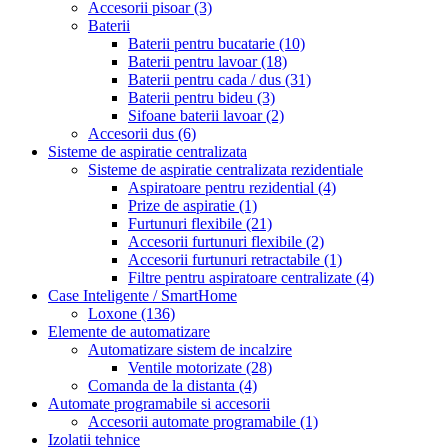
Accesorii pisoar
(3)
Baterii
Baterii pentru bucatarie
(10)
Baterii pentru lavoar
(18)
Baterii pentru cada / dus
(31)
Baterii pentru bideu
(3)
Sifoane baterii lavoar
(2)
Accesorii dus
(6)
Sisteme de aspiratie centralizata
Sisteme de aspiratie centralizata rezidentiale
Aspiratoare pentru rezidential
(4)
Prize de aspiratie
(1)
Furtunuri flexibile
(21)
Accesorii furtunuri flexibile
(2)
Accesorii furtunuri retractabile
(1)
Filtre pentru aspiratoare centralizate
(4)
Case Inteligente / SmartHome
Loxone
(136)
Elemente de automatizare
Automatizare sistem de incalzire
Ventile motorizate
(28)
Comanda de la distanta
(4)
Automate programabile si accesorii
Accesorii automate programabile
(1)
Izolatii tehnice