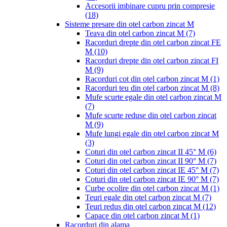
Accesorii imbinare cupru prin compresie
(18)
Sisteme presare din otel carbon zincat M
Teava din otel carbon zincat M
(7)
Racorduri drepte din otel carbon zincat FE
M
(10)
Racorduri drepte din otel carbon zincat FI
M
(9)
Racorduri cot din otel carbon zincat M
(1)
Racorduri teu din otel carbon zincat M
(8)
Mufe scurte egale din otel carbon zincat M
(7)
Mufe scurte reduse din otel carbon zincat
M
(9)
Mufe lungi egale din otel carbon zincat M
(3)
Coturi din otel carbon zincat II 45° M
(6)
Coturi din otel carbon zincat II 90° M
(7)
Coturi din otel carbon zincat IE 45° M
(7)
Coturi din otel carbon zincat IE 90° M
(7)
Curbe ocolire din otel carbon zincat M
(1)
Teuri egale din otel carbon zincat M
(7)
Teuri redus din otel carbon zincat M
(12)
Capace din otel carbon zincat M
(1)
Racorduri din alama