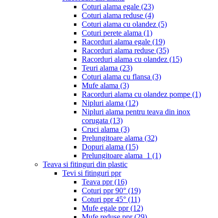
Coturi alama egale
(23)
Coturi alama reduse
(4)
Coturi alama cu olandez
(5)
Coturi perete alama
(1)
Racorduri alama egale
(19)
Racorduri alama reduse
(35)
Racorduri alama cu olandez
(15)
Teuri alama
(23)
Coturi alama cu flansa
(3)
Mufe alama
(3)
Racorduri alama cu olandez pompe
(1)
Nipluri alama
(12)
Nipluri alama pentru teava din inox
corugata
(13)
Cruci alama
(3)
Prelungitoare alama
(32)
Dopuri alama
(15)
Prelungitoare alama_1
(1)
Teava si fitinguri din plastic
Tevi si fitinguri ppr
Teava ppr
(16)
Coturi ppr 90°
(19)
Coturi ppr 45°
(11)
Mufe egale ppr
(12)
Mufe reduse ppr
(29)