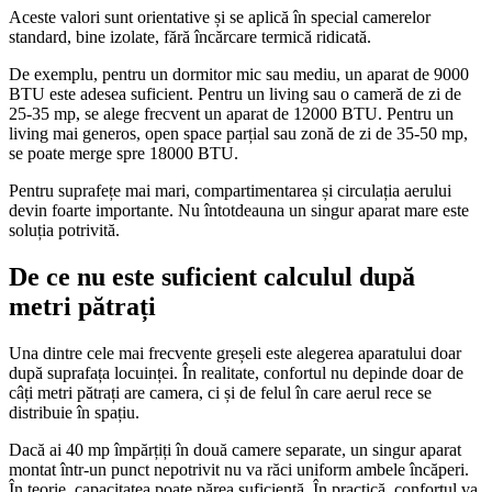
Aceste valori sunt orientative și se aplică în special camerelor
standard, bine izolate, fără încărcare termică ridicată.
De exemplu, pentru un dormitor mic sau mediu, un aparat de 9000
BTU este adesea suficient. Pentru un living sau o cameră de zi de
25-35 mp, se alege frecvent un aparat de 12000 BTU. Pentru un
living mai generos, open space parțial sau zonă de zi de 35-50 mp,
se poate merge spre 18000 BTU.
Pentru suprafețe mai mari, compartimentarea și circulația aerului
devin foarte importante. Nu întotdeauna un singur aparat mare este
soluția potrivită.
De ce nu este suficient calculul după
metri pătrați
Una dintre cele mai frecvente greșeli este alegerea aparatului doar
după suprafața locuinței. În realitate, confortul nu depinde doar de
câți metri pătrați are camera, ci și de felul în care aerul rece se
distribuie în spațiu.
Dacă ai 40 mp împărțiți în două camere separate, un singur aparat
montat într-un punct nepotrivit nu va răci uniform ambele încăperi.
În teorie, capacitatea poate părea suficientă. În practică, confortul va