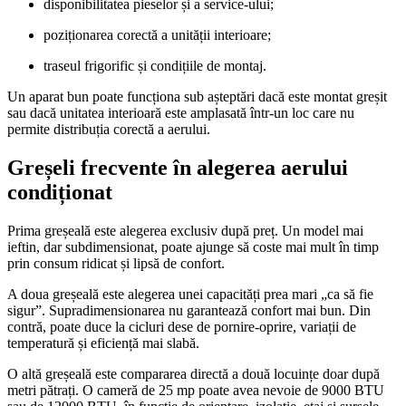
disponibilitatea pieselor și a service-ului;
poziționarea corectă a unității interioare;
traseul frigorific și condițiile de montaj.
Un aparat bun poate funcționa sub așteptări dacă este montat greșit
sau dacă unitatea interioară este amplasată într-un loc care nu
permite distribuția corectă a aerului.
Greșeli frecvente în alegerea aerului
condiționat
Prima greșeală este alegerea exclusiv după preț. Un model mai
ieftin, dar subdimensionat, poate ajunge să coste mai mult în timp
prin consum ridicat și lipsă de confort.
A doua greșeală este alegerea unei capacități prea mari „ca să fie
sigur”. Supradimensionarea nu garantează confort mai bun. Din
contră, poate duce la cicluri dese de pornire-oprire, variații de
temperatură și eficiență mai slabă.
O altă greșeală este compararea directă a două locuințe doar după
metri pătrați. O cameră de 25 mp poate avea nevoie de 9000 BTU