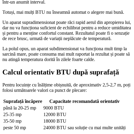
într-un anumit interval.
Totuși, mai mulți BTU nu înseamnă automat o alegere mai bună.
Un aparat supradimensionat poate răci rapid aerul din apropierea lui,
dar nu va funcționa suficient de echilibrat pentru a reduce umiditatea
și pentru a menține confortul constant. Rezultatul poate fi o senzație
de rece brusc, urmată de variații neplăcute de temperatură.
La polul opus, un aparat subdimensionat va funcționa mult timp la
sarcină mare, poate consuma mai mult raportat la rezultat și poate să
nu atingă temperatura dorită în zilele foarte calde.
Calcul orientativ BTU după suprafață
Pentru locuințe cu înălțime obișnuită, de aproximativ 2,5-2,7 m, poți
folosi următoarele valori ca punct de plecare:
Suprafață încăpere
Capacitate recomandată orientativ
până la 20-25 mp
9000 BTU
25-35 mp
12000 BTU
35-50 mp
18000 BTU
peste 50 mp
24000 BTU sau soluție cu mai multe unități