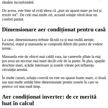
rămâne inconfortabil.
De aceea, este bine să eviți ideea că „pun un aparat mare pe hol și
rezolv tot”. De cele mai multe ori, această soluție oferă doar un
confort parțial.
Dimensionare aer condiționat pentru casă
La case, dimensionarea trebuie făcută cu și mai multă atenție.
Parterul, etajul și mansarda se comportă diferit din punct de vedere
termic.
Mansarda este de obicei mai caldă vara, iar camerele aflate la etaj
pot avea un necesar mai mare decât cele de la parter. În plus, spațiile
deschise mari, scările interioare și zonele vitrate pot influența
circulația aerului.
În multe cazuri, soluția corectă nu este un aparat foarte mare, ci două
sau mai multe unități bine dimensionate pentru zonele în care se
petrece cel mai mult timp.
Aer condiționat inverter: de ce merită
luat în calcul