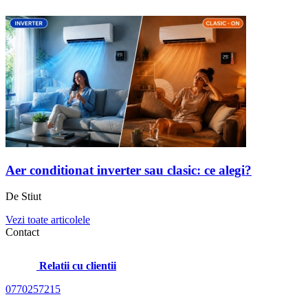
Aer conditionat inverter sau clasic: ce alegi?
De Stiut
Vezi toate articolele
Contact
Relatii cu clientii
0770257215