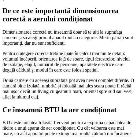
De ce este importantă dimensionarea
corectă a aerului condiționat
Dimensionarea corectă nu înseamnă doar să te uiți la suprafața
camerei și să alegi primul aparat dintr-o categorie. Metrii pătrați sunt
importanți, dar nu sunt suficienți.
Pentru o alegere corectă trebuie luate în calcul mai multe detalii:
volumul încăperii, orientarea față de soare, tipul ferestrelor, nivelul
de izolație, etajul, numărul de persoane, aparatele electrice care
degajă căldură și modul în care este folosit spațiul.
Două camere cu aceeași suprafață pot avea nevoi complet diferite. O
cameră bine izolată, umbrită și folosită mai ales seara poate fi răcită
mai ușor decât un living cu geamuri mari, orientat spre sud sau vest,
aflat la ultimul etaj.
Ce înseamnă BTU la aer condiționat
BTU este unitatea folosită frecvent pentru a exprima capacitatea de
răcire a unui aparat de aer condiționat. Cu cât valoarea este mai
mare, cu atât aparatul poate extrage mai multă căldură din încăpere