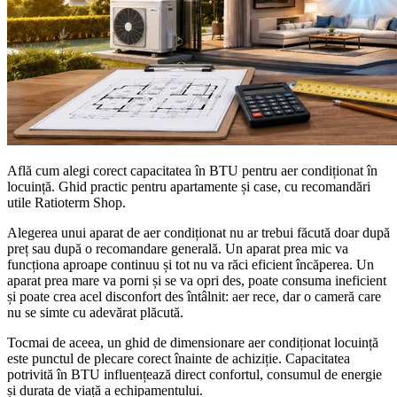
Află cum alegi corect capacitatea în BTU pentru aer condiționat în
locuință. Ghid practic pentru apartamente și case, cu recomandări
utile Ratioterm Shop.
Alegerea unui aparat de aer condiționat nu ar trebui făcută doar după
preț sau după o recomandare generală. Un aparat prea mic va
funcționa aproape continuu și tot nu va răci eficient încăperea. Un
aparat prea mare va porni și se va opri des, poate consuma ineficient
și poate crea acel disconfort des întâlnit: aer rece, dar o cameră care
nu se simte cu adevărat plăcută.
Tocmai de aceea, un ghid de dimensionare aer condiționat locuință
este punctul de plecare corect înainte de achiziție. Capacitatea
potrivită în BTU influențează direct confortul, consumul de energie
și durata de viață a echipamentului.