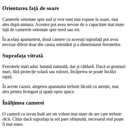
Orientarea față de soare
Camerele orientate spre sud și vest sunt mai expuse la soare, mai
ales după-amiaza. Acestea pot avea nevoie de o capacitate mai mare
față de camerele orientate spre nord sau est.
În același apartament, două camere cu aceeași suprafață pot avea
necesar diferit doar din cauza orientării și a dimensiunii ferestrelor.
Suprafața vitrată
Ferestrele mari aduc lumină naturală, dar și căldură. Dacă ai geamuri
mari, fără protecție solară sau rulouri, încăperea se poate încălzi
rapid.
În aceste cazuri, alegerea aparatului trebuie făcută cu atenție, mai
ales pentru livinguri și spații open space.
Înălțimea camerei
O cameră cu tavan înalt are un volum mai mare de aer care trebuie
răcit. Chiar dacă suprafața la sol pare obișnuită, necesarul real poate
fi mai mare.