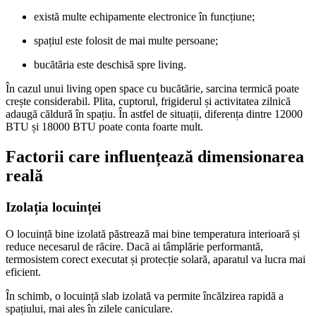
există multe echipamente electronice în funcțiune;
spațiul este folosit de mai multe persoane;
bucătăria este deschisă spre living.
În cazul unui living open space cu bucătărie, sarcina termică poate
crește considerabil. Plita, cuptorul, frigiderul și activitatea zilnică
adaugă căldură în spațiu. În astfel de situații, diferența dintre 12000
BTU și 18000 BTU poate conta foarte mult.
Factorii care influențează dimensionarea
reală
Izolația locuinței
O locuință bine izolată păstrează mai bine temperatura interioară și
reduce necesarul de răcire. Dacă ai tâmplărie performantă,
termosistem corect executat și protecție solară, aparatul va lucra mai
eficient.
În schimb, o locuință slab izolată va permite încălzirea rapidă a
spațiului, mai ales în zilele caniculare.