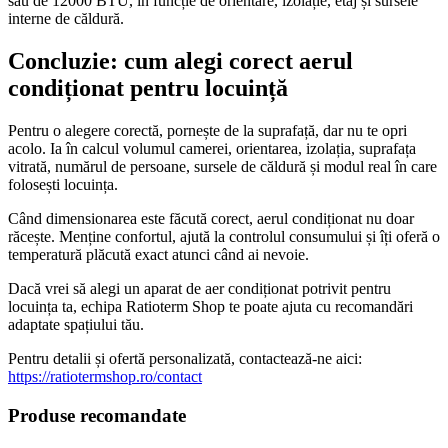
sau de 12000 BTU, în funcție de orientare, izolație, etaj și sursele
interne de căldură.
Concluzie: cum alegi corect aerul
condiționat pentru locuință
Pentru o alegere corectă, pornește de la suprafață, dar nu te opri
acolo. Ia în calcul volumul camerei, orientarea, izolația, suprafața
vitrată, numărul de persoane, sursele de căldură și modul real în care
folosești locuința.
Când dimensionarea este făcută corect, aerul condiționat nu doar
răcește. Menține confortul, ajută la controlul consumului și îți oferă o
temperatură plăcută exact atunci când ai nevoie.
Dacă vrei să alegi un aparat de aer condiționat potrivit pentru
locuința ta, echipa Ratioterm Shop te poate ajuta cu recomandări
adaptate spațiului tău.
Pentru detalii și ofertă personalizată, contactează-ne aici:
https://ratiotermshop.ro/contact
Produse recomandate