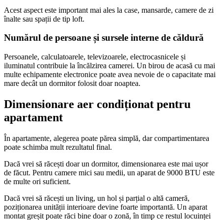
Acest aspect este important mai ales la case, mansarde, camere de zi
înalte sau spații de tip loft.
Numărul de persoane și sursele interne de căldură
Persoanele, calculatoarele, televizoarele, electrocasnicele și
iluminatul contribuie la încălzirea camerei. Un birou de acasă cu mai
multe echipamente electronice poate avea nevoie de o capacitate mai
mare decât un dormitor folosit doar noaptea.
Dimensionare aer condiționat pentru
apartament
În apartamente, alegerea poate părea simplă, dar compartimentarea
poate schimba mult rezultatul final.
Dacă vrei să răcești doar un dormitor, dimensionarea este mai ușor
de făcut. Pentru camere mici sau medii, un aparat de 9000 BTU este
de multe ori suficient.
Dacă vrei să răcești un living, un hol și parțial o altă cameră,
poziționarea unității interioare devine foarte importantă. Un aparat
montat greșit poate răci bine doar o zonă, în timp ce restul locuinței