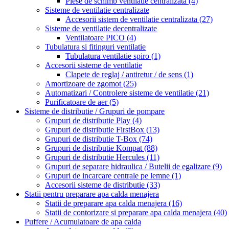
Piese de schimb ventilatie centralizata
(4)
Sisteme de ventilatie centralizate
Accesorii sistem de ventilatie centralizata
(27)
Sisteme de ventilatie decentralizate
Ventilatoare PICO
(4)
Tubulatura si fitinguri ventilatie
Tubulatura ventilatie spiro
(1)
Accesorii sisteme de ventilatie
Clapete de reglaj / antiretur / de sens
(1)
Amortizoare de zgomot
(25)
Automatizari / Controlere sisteme de ventilatie
(21)
Purificatoare de aer
(5)
Sisteme de distributie / Grupuri de pompare
Grupuri de distributie Play
(4)
Grupuri de distributie FirstBox
(13)
Grupuri de distributie T-Box
(74)
Grupuri de distributie Kompat
(88)
Grupuri de distributie Hercules
(11)
Grupuri de separare hidraulica / Butelii de egalizare
(9)
Grupuri de incarcare centrale pe lemne
(1)
Accesorii sisteme de distributie
(33)
Statii pentru preparare apa calda menajera
Statii de preparare apa calda menajera
(16)
Statii de contorizare si preparare apa calda menajera
(40)
Puffere / Acumulatoare de apa calda