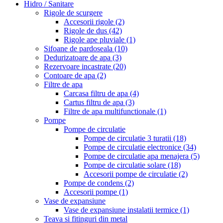
Hidro / Sanitare
Rigole de scurgere
Accesorii rigole
(2)
Rigole de dus
(42)
Rigole ape pluviale
(1)
Sifoane de pardoseala
(10)
Dedurizatoare de apa
(3)
Rezervoare incastrate
(20)
Contoare de apa
(2)
Filtre de apa
Carcasa filtru de apa
(4)
Cartus filtru de apa
(3)
Filtre de apa multifunctionale
(1)
Pompe
Pompe de circulatie
Pompe de circulatie 3 turatii
(18)
Pompe de circulatie electronice
(34)
Pompe de circulatie apa menajera
(5)
Pompe de circulatie solare
(18)
Accesorii pompe de circulatie
(2)
Pompe de condens
(2)
Accesorii pompe
(1)
Vase de expansiune
Vase de expansiune instalatii termice
(1)
Teava si fitinguri din metal