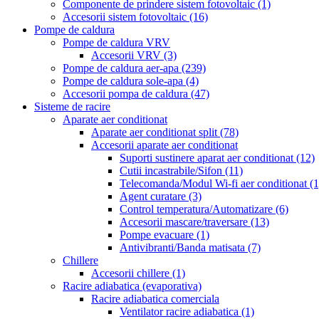
Componente de prindere sistem fotovoltaic
(1)
Accesorii sistem fotovoltaic
(16)
Pompe de caldura
Pompe de caldura VRV
Accesorii VRV
(3)
Pompe de caldura aer-apa
(239)
Pompe de caldura sole-apa
(4)
Accesorii pompa de caldura
(47)
Sisteme de racire
Aparate aer conditionat
Aparate aer conditionat split
(78)
Accesorii aparate aer conditionat
Suporti sustinere aparat aer conditionat
(12)
Cutii incastrabile/Sifon
(11)
Telecomanda/Modul Wi-fi aer conditionat
(1
Agent curatare
(3)
Control temperatura/Automatizare
(6)
Accesorii mascare/traversare
(13)
Pompe evacuare
(1)
Antivibranti/Banda matisata
(7)
Chillere
Accesorii chillere
(1)
Racire adiabatica (evaporativa)
Racire adiabatica comerciala
Ventilator racire adiabatica
(1)