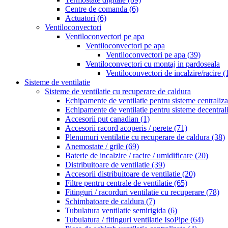
Centre de comanda
(6)
Actuatori
(6)
Ventiloconvectori
Ventiloconvectori pe apa
Ventiloconvectori pe apa
Ventiloconvectori pe apa
(39)
Ventiloconvectori cu montaj in pardoseala
Ventiloconvectori de incalzire/racire
(
Sisteme de ventilatie
Sisteme de ventilatie cu recuperare de caldura
Echipamente de ventilatie pentru sisteme centraliz
Echipamente de ventilatie pentru sisteme decentral
Accesorii put canadian
(1)
Accesorii racord acoperis / perete
(71)
Plenumuri ventilatie cu recuperare de caldura
(38)
Anemostate / grile
(69)
Baterie de incalzire / racire / umidificare
(20)
Distribuitoare de ventilatie
(39)
Accesorii distribuitoare de ventilatie
(20)
Filtre pentru centrale de ventilatie
(65)
Fitinguri / racorduri ventilatie cu recuperare
(78)
Schimbatoare de caldura
(7)
Tubulatura ventilatie semirigida
(6)
Tubulatura / fitinguri ventilatie IsoPipe
(64)