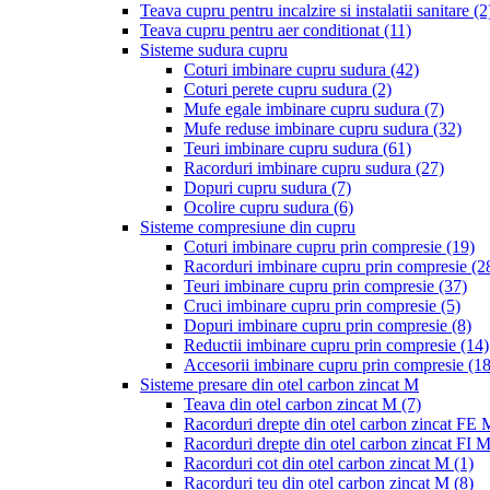
Teava cupru pentru incalzire si instalatii sanitare
(2
Teava cupru pentru aer conditionat
(11)
Sisteme sudura cupru
Coturi imbinare cupru sudura
(42)
Coturi perete cupru sudura
(2)
Mufe egale imbinare cupru sudura
(7)
Mufe reduse imbinare cupru sudura
(32)
Teuri imbinare cupru sudura
(61)
Racorduri imbinare cupru sudura
(27)
Dopuri cupru sudura
(7)
Ocolire cupru sudura
(6)
Sisteme compresiune din cupru
Coturi imbinare cupru prin compresie
(19)
Racorduri imbinare cupru prin compresie
(2
Teuri imbinare cupru prin compresie
(37)
Cruci imbinare cupru prin compresie
(5)
Dopuri imbinare cupru prin compresie
(8)
Reductii imbinare cupru prin compresie
(14)
Accesorii imbinare cupru prin compresie
(18
Sisteme presare din otel carbon zincat M
Teava din otel carbon zincat M
(7)
Racorduri drepte din otel carbon zincat FE
Racorduri drepte din otel carbon zincat FI 
Racorduri cot din otel carbon zincat M
(1)
Racorduri teu din otel carbon zincat M
(8)