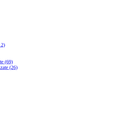
12)
ate
(69)
izate
(26)