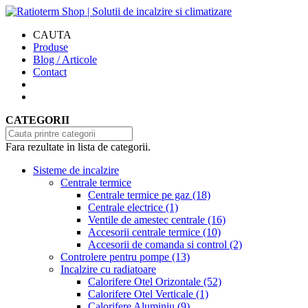
CAUTA
Produse
Blog / Articole
Contact
CATEGORII
Fara rezultate in lista de categorii.
Sisteme de incalzire
Centrale termice
Centrale termice pe gaz
(18)
Centrale electrice
(1)
Ventile de amestec centrale
(16)
Accesorii centrale termice
(10)
Accesorii de comanda si control
(2)
Controlere pentru pompe
(13)
Incalzire cu radiatoare
Calorifere Otel Orizontale
(52)
Calorifere Otel Verticale
(1)
Calorifere Aluminiu
(9)