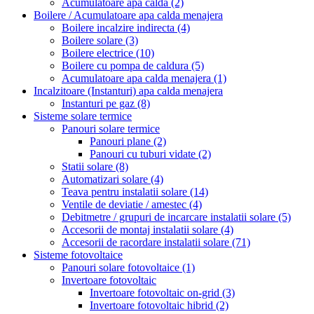
Acumulatoare apa calda
(2)
Boilere / Acumulatoare apa calda menajera
Boilere incalzire indirecta
(4)
Boilere solare
(3)
Boilere electrice
(10)
Boilere cu pompa de caldura
(5)
Acumulatoare apa calda menajera
(1)
Incalzitoare (Instanturi) apa calda menajera
Instanturi pe gaz
(8)
Sisteme solare termice
Panouri solare termice
Panouri plane
(2)
Panouri cu tuburi vidate
(2)
Statii solare
(8)
Automatizari solare
(4)
Teava pentru instalatii solare
(14)
Ventile de deviatie / amestec
(4)
Debitmetre / grupuri de incarcare instalatii solare
(5)
Accesorii de montaj instalatii solare
(4)
Accesorii de racordare instalatii solare
(71)
Sisteme fotovoltaice
Panouri solare fotovoltaice
(1)
Invertoare fotovoltaic
Invertoare fotovoltaic on-grid
(3)
Invertoare fotovoltaic hibrid
(2)