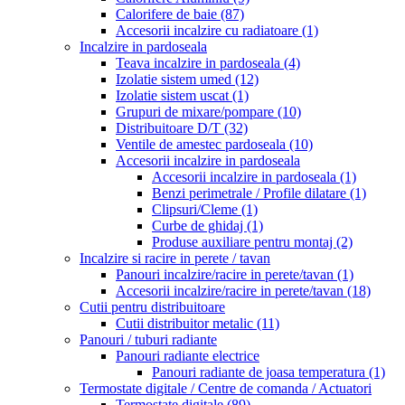
Calorifere de baie
(87)
Accesorii incalzire cu radiatoare
(1)
Incalzire in pardoseala
Teava incalzire in pardoseala
(4)
Izolatie sistem umed
(12)
Izolatie sistem uscat
(1)
Grupuri de mixare/pompare
(10)
Distribuitoare D/T
(32)
Ventile de amestec pardoseala
(10)
Accesorii incalzire in pardoseala
Accesorii incalzire in pardoseala
(1)
Benzi perimetrale / Profile dilatare
(1)
Clipsuri/Cleme
(1)
Curbe de ghidaj
(1)
Produse auxiliare pentru montaj
(2)
Incalzire si racire in perete / tavan
Panouri incalzire/racire in perete/tavan
(1)
Accesorii incalzire/racire in perete/tavan
(18)
Cutii pentru distribuitoare
Cutii distribuitor metalic
(11)
Panouri / tuburi radiante
Panouri radiante electrice
Panouri radiante de joasa temperatura
(1)
Termostate digitale / Centre de comanda / Actuatori
Termostate digitale
(89)