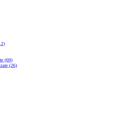
12)
ate
(69)
izate
(26)