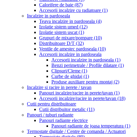
Calorifere de baie
(87)
Accesorii incalzire cu radiatoare
(1)
Incalzire in pardoseala
Teava incalzire in pardoseala
(4)
Izolatie sistem umed
(12)
Izolatie sistem uscat
(1)
Grupuri de mixare/pompare
(10)
Distribuitoare D/T
(32)
Ventile de amestec pardoseala
(10)
Accesorii incalzire in pardoseala
Accesorii incalzire in pardoseala
(1)
Benzi perimetrale / Profile dilatare
(1)
Clipsuri/Cleme
(1)
Curbe de ghidaj
(1)
Produse auxiliare pentru montaj
(2)
Incalzire si racire in perete / tavan
Panouri incalzire/racire in perete/tavan
(1)
Accesorii incalzire/racire in perete/tavan
(18)
Cutii pentru distribuitoare
Cutii distribuitor metalic
(11)
Panouri / tuburi radiante
Panouri radiante electrice
Panouri radiante de joasa temperatura
(1)
Termostate digitale / Centre de comanda / Actuatori
Termostate digitale
(89)