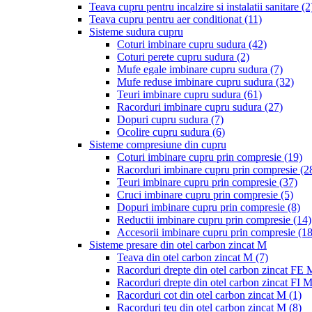
Teava cupru pentru incalzire si instalatii sanitare
(2
Teava cupru pentru aer conditionat
(11)
Sisteme sudura cupru
Coturi imbinare cupru sudura
(42)
Coturi perete cupru sudura
(2)
Mufe egale imbinare cupru sudura
(7)
Mufe reduse imbinare cupru sudura
(32)
Teuri imbinare cupru sudura
(61)
Racorduri imbinare cupru sudura
(27)
Dopuri cupru sudura
(7)
Ocolire cupru sudura
(6)
Sisteme compresiune din cupru
Coturi imbinare cupru prin compresie
(19)
Racorduri imbinare cupru prin compresie
(2
Teuri imbinare cupru prin compresie
(37)
Cruci imbinare cupru prin compresie
(5)
Dopuri imbinare cupru prin compresie
(8)
Reductii imbinare cupru prin compresie
(14)
Accesorii imbinare cupru prin compresie
(18
Sisteme presare din otel carbon zincat M
Teava din otel carbon zincat M
(7)
Racorduri drepte din otel carbon zincat FE
Racorduri drepte din otel carbon zincat FI 
Racorduri cot din otel carbon zincat M
(1)
Racorduri teu din otel carbon zincat M
(8)