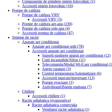
Componente de prindere sistem fotovoltaic
(1)
Accesorii sistem fotovoltaic
(16)
Pompe de caldura
Pompe de caldura VRV
Accesorii VRV
(3)
Pompe de caldura aer-apa
(239)
Pompe de caldura sole-apa
(4)
Accesorii pompa de caldura
(47)
Sisteme de racire
Aparate aer conditionat
Aparate aer conditionat split
(78)
Accesorii aparate aer conditionat
Suporti sustinere aparat aer conditionat
(12)
Cutii incastrabile/Sifon
(11)
Telecomanda/Modul Wi-fi aer conditionat
(1
Agent curatare
(3)
Control temperatura/Automatizare
(6)
Accesorii mascare/traversare
(13)
Pompe evacuare
(1)
Antivibranti/Banda matisata
(7)
Chillere
Accesorii chillere
(1)
Racire adiabatica (evaporativa)
Racire adiabatica comerciala
Ventilator racire adiabatica
(1)