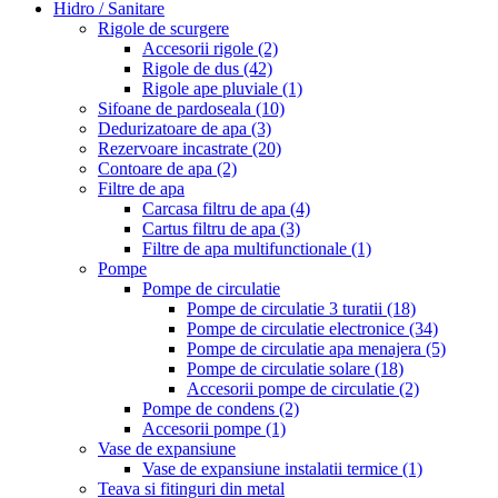
Hidro / Sanitare
Rigole de scurgere
Accesorii rigole
(2)
Rigole de dus
(42)
Rigole ape pluviale
(1)
Sifoane de pardoseala
(10)
Dedurizatoare de apa
(3)
Rezervoare incastrate
(20)
Contoare de apa
(2)
Filtre de apa
Carcasa filtru de apa
(4)
Cartus filtru de apa
(3)
Filtre de apa multifunctionale
(1)
Pompe
Pompe de circulatie
Pompe de circulatie 3 turatii
(18)
Pompe de circulatie electronice
(34)
Pompe de circulatie apa menajera
(5)
Pompe de circulatie solare
(18)
Accesorii pompe de circulatie
(2)
Pompe de condens
(2)
Accesorii pompe
(1)
Vase de expansiune
Vase de expansiune instalatii termice
(1)
Teava si fitinguri din metal