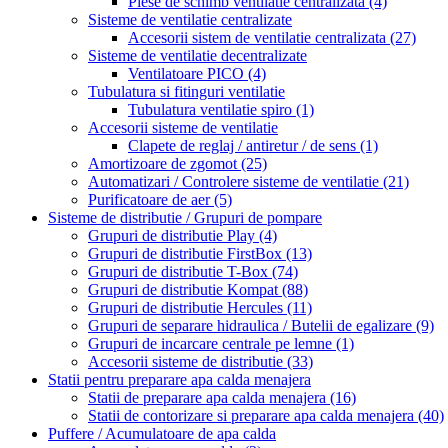
Piese de schimb ventilatie centralizata
(4)
Sisteme de ventilatie centralizate
Accesorii sistem de ventilatie centralizata
(27)
Sisteme de ventilatie decentralizate
Ventilatoare PICO
(4)
Tubulatura si fitinguri ventilatie
Tubulatura ventilatie spiro
(1)
Accesorii sisteme de ventilatie
Clapete de reglaj / antiretur / de sens
(1)
Amortizoare de zgomot
(25)
Automatizari / Controlere sisteme de ventilatie
(21)
Purificatoare de aer
(5)
Sisteme de distributie / Grupuri de pompare
Grupuri de distributie Play
(4)
Grupuri de distributie FirstBox
(13)
Grupuri de distributie T-Box
(74)
Grupuri de distributie Kompat
(88)
Grupuri de distributie Hercules
(11)
Grupuri de separare hidraulica / Butelii de egalizare
(9)
Grupuri de incarcare centrale pe lemne
(1)
Accesorii sisteme de distributie
(33)
Statii pentru preparare apa calda menajera
Statii de preparare apa calda menajera
(16)
Statii de contorizare si preparare apa calda menajera
(40)
Puffere / Acumulatoare de apa calda