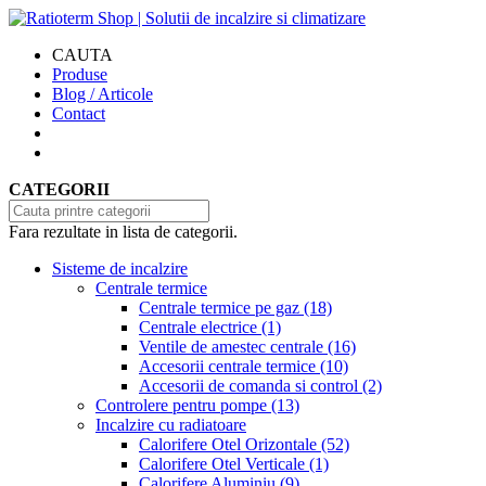
CAUTA
Produse
Blog / Articole
Contact
CATEGORII
Fara rezultate in lista de categorii.
Sisteme de incalzire
Centrale termice
Centrale termice pe gaz
(18)
Centrale electrice
(1)
Ventile de amestec centrale
(16)
Accesorii centrale termice
(10)
Accesorii de comanda si control
(2)
Controlere pentru pompe
(13)
Incalzire cu radiatoare
Calorifere Otel Orizontale
(52)
Calorifere Otel Verticale
(1)
Calorifere Aluminiu
(9)