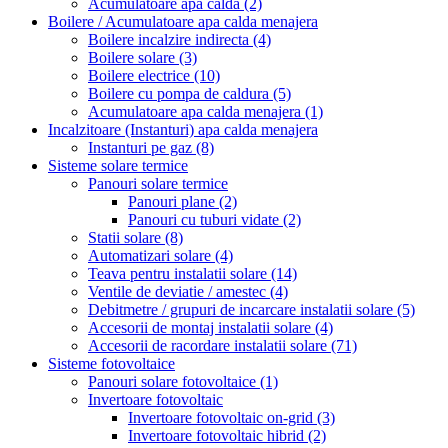
Acumulatoare apa calda
(2)
Boilere / Acumulatoare apa calda menajera
Boilere incalzire indirecta
(4)
Boilere solare
(3)
Boilere electrice
(10)
Boilere cu pompa de caldura
(5)
Acumulatoare apa calda menajera
(1)
Incalzitoare (Instanturi) apa calda menajera
Instanturi pe gaz
(8)
Sisteme solare termice
Panouri solare termice
Panouri plane
(2)
Panouri cu tuburi vidate
(2)
Statii solare
(8)
Automatizari solare
(4)
Teava pentru instalatii solare
(14)
Ventile de deviatie / amestec
(4)
Debitmetre / grupuri de incarcare instalatii solare
(5)
Accesorii de montaj instalatii solare
(4)
Accesorii de racordare instalatii solare
(71)
Sisteme fotovoltaice
Panouri solare fotovoltaice
(1)
Invertoare fotovoltaic
Invertoare fotovoltaic on-grid
(3)
Invertoare fotovoltaic hibrid
(2)