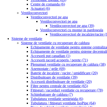
Centre de comanda
(6)
Actuatori
(6)
Ventiloconvectori
Ventiloconvectori pe apa
Ventiloconvectori pe apa
Ventiloconvectori pe apa
(39)
Ventiloconvectori cu montaj in pardoseala
Ventiloconvectori de incalzire/racire
(
Sisteme de ventilatie
Sisteme de ventilatie cu recuperare de caldura
Echipamente de ventilatie pentru sisteme centraliz
Echipamente de ventilatie pentru sisteme decentral
Accesorii put canadian
(1)
Accesorii racord acoperis / perete
(71)
Plenumuri ventilatie cu recuperare de caldura
(38)
Anemostate / grile
(69)
Baterie de incalzire / racire / umidificare
(20)
Distribuitoare de ventilatie
(39)
Accesorii distribuitoare de ventilatie
(20)
Filtre pentru centrale de ventilatie
(65)
Fitinguri / racorduri ventilatie cu recuperare
(78)
Schimbatoare de caldura
(7)
Tubulatura ventilatie semirigida
(6)
Tubulatura / fitinguri ventilatie IsoPipe
(64)