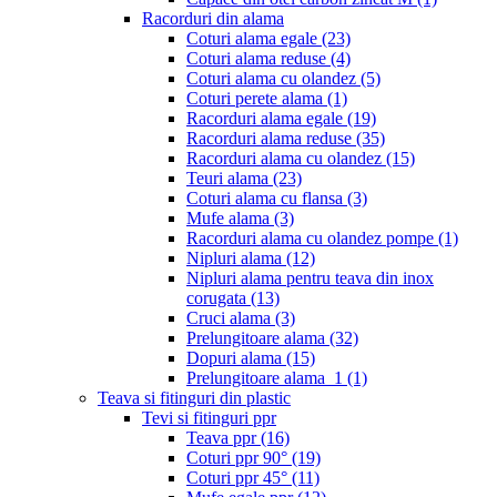
Racorduri din alama
Coturi alama egale
(23)
Coturi alama reduse
(4)
Coturi alama cu olandez
(5)
Coturi perete alama
(1)
Racorduri alama egale
(19)
Racorduri alama reduse
(35)
Racorduri alama cu olandez
(15)
Teuri alama
(23)
Coturi alama cu flansa
(3)
Mufe alama
(3)
Racorduri alama cu olandez pompe
(1)
Nipluri alama
(12)
Nipluri alama pentru teava din inox
corugata
(13)
Cruci alama
(3)
Prelungitoare alama
(32)
Dopuri alama
(15)
Prelungitoare alama_1
(1)
Teava si fitinguri din plastic
Tevi si fitinguri ppr
Teava ppr
(16)
Coturi ppr 90°
(19)
Coturi ppr 45°
(11)