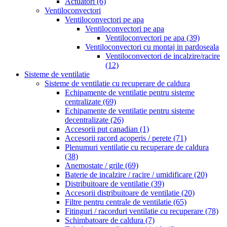
Actuatori
(6)
Ventiloconvectori
Ventiloconvectori pe apa
Ventiloconvectori pe apa
Ventiloconvectori pe apa
(39)
Ventiloconvectori cu montaj in pardoseala
Ventiloconvectori de incalzire/racire
(12)
Sisteme de ventilatie
Sisteme de ventilatie cu recuperare de caldura
Echipamente de ventilatie pentru sisteme
centralizate
(69)
Echipamente de ventilatie pentru sisteme
decentralizate
(26)
Accesorii put canadian
(1)
Accesorii racord acoperis / perete
(71)
Plenumuri ventilatie cu recuperare de caldura
(38)
Anemostate / grile
(69)
Baterie de incalzire / racire / umidificare
(20)
Distribuitoare de ventilatie
(39)
Accesorii distribuitoare de ventilatie
(20)
Filtre pentru centrale de ventilatie
(65)
Fitinguri / racorduri ventilatie cu recuperare
(78)
Schimbatoare de caldura
(7)