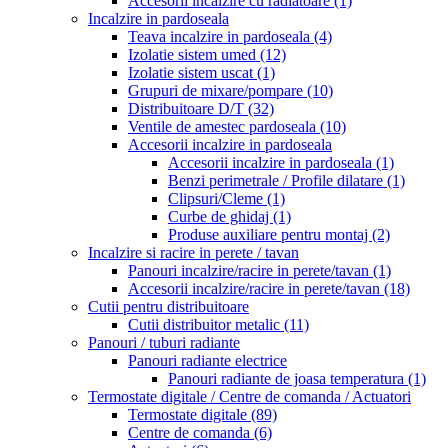
Accesorii incalzire cu radiatoare
(1)
Incalzire in pardoseala
Teava incalzire in pardoseala
(4)
Izolatie sistem umed
(12)
Izolatie sistem uscat
(1)
Grupuri de mixare/pompare
(10)
Distribuitoare D/T
(32)
Ventile de amestec pardoseala
(10)
Accesorii incalzire in pardoseala
Accesorii incalzire in pardoseala
(1)
Benzi perimetrale / Profile dilatare
(1)
Clipsuri/Cleme
(1)
Curbe de ghidaj
(1)
Produse auxiliare pentru montaj
(2)
Incalzire si racire in perete / tavan
Panouri incalzire/racire in perete/tavan
(1)
Accesorii incalzire/racire in perete/tavan
(18)
Cutii pentru distribuitoare
Cutii distribuitor metalic
(11)
Panouri / tuburi radiante
Panouri radiante electrice
Panouri radiante de joasa temperatura
(1)
Termostate digitale / Centre de comanda / Actuatori
Termostate digitale
(89)
Centre de comanda
(6)