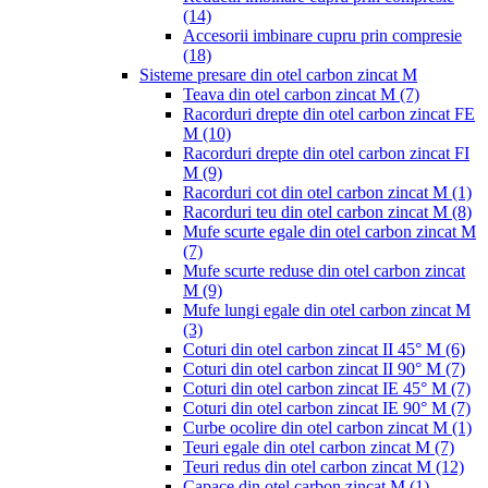
(14)
Accesorii imbinare cupru prin compresie
(18)
Sisteme presare din otel carbon zincat M
Teava din otel carbon zincat M
(7)
Racorduri drepte din otel carbon zincat FE
M
(10)
Racorduri drepte din otel carbon zincat FI
M
(9)
Racorduri cot din otel carbon zincat M
(1)
Racorduri teu din otel carbon zincat M
(8)
Mufe scurte egale din otel carbon zincat M
(7)
Mufe scurte reduse din otel carbon zincat
M
(9)
Mufe lungi egale din otel carbon zincat M
(3)
Coturi din otel carbon zincat II 45° M
(6)
Coturi din otel carbon zincat II 90° M
(7)
Coturi din otel carbon zincat IE 45° M
(7)
Coturi din otel carbon zincat IE 90° M
(7)
Curbe ocolire din otel carbon zincat M
(1)
Teuri egale din otel carbon zincat M
(7)
Teuri redus din otel carbon zincat M
(12)
Capace din otel carbon zincat M
(1)