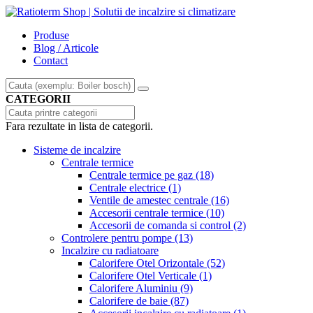
Produse
Blog / Articole
Contact
CATEGORII
Fara rezultate in lista de categorii.
Sisteme de incalzire
Centrale termice
Centrale termice pe gaz
(18)
Centrale electrice
(1)
Ventile de amestec centrale
(16)
Accesorii centrale termice
(10)
Accesorii de comanda si control
(2)
Controlere pentru pompe
(13)
Incalzire cu radiatoare
Calorifere Otel Orizontale
(52)
Calorifere Otel Verticale
(1)
Calorifere Aluminiu
(9)
Calorifere de baie
(87)