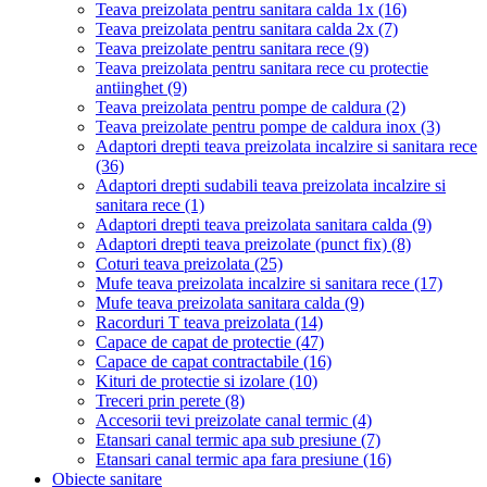
Teava preizolata pentru sanitara calda 1x
(16)
Teava preizolata pentru sanitara calda 2x
(7)
Teava preizolate pentru sanitara rece
(9)
Teava preizolata pentru sanitara rece cu protectie
antiinghet
(9)
Teava preizolata pentru pompe de caldura
(2)
Teava preizolate pentru pompe de caldura inox
(3)
Adaptori drepti teava preizolata incalzire si sanitara rece
(36)
Adaptori drepti sudabili teava preizolata incalzire si
sanitara rece
(1)
Adaptori drepti teava preizolata sanitara calda
(9)
Adaptori drepti teava preizolate (punct fix)
(8)
Coturi teava preizolata
(25)
Mufe teava preizolata incalzire si sanitara rece
(17)
Mufe teava preizolata sanitara calda
(9)
Racorduri T teava preizolata
(14)
Capace de capat de protectie
(47)
Capace de capat contractabile
(16)
Kituri de protectie si izolare
(10)
Treceri prin perete
(8)
Accesorii tevi preizolate canal termic
(4)
Etansari canal termic apa sub presiune
(7)
Etansari canal termic apa fara presiune
(16)
Obiecte sanitare