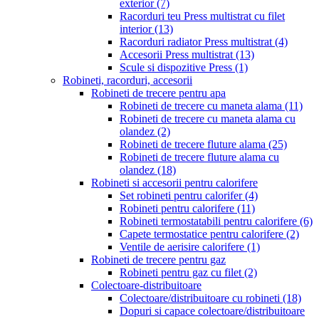
exterior
(7)
Racorduri teu Press multistrat cu filet
interior
(13)
Racorduri radiator Press multistrat
(4)
Accesorii Press multistrat
(13)
Scule si dispozitive Press
(1)
Robineti, racorduri, accesorii
Robineti de trecere pentru apa
Robineti de trecere cu maneta alama
(11)
Robineti de trecere cu maneta alama cu
olandez
(2)
Robineti de trecere fluture alama
(25)
Robineti de trecere fluture alama cu
olandez
(18)
Robineti si accesorii pentru calorifere
Set robineti pentru calorifer
(4)
Robineti pentru calorifere
(11)
Robineti termostatabili pentru calorifere
(6)
Capete termostatice pentru calorifere
(2)
Ventile de aerisire calorifere
(1)
Robineti de trecere pentru gaz
Robineti pentru gaz cu filet
(2)
Colectoare-distribuitoare
Colectoare/distribuitoare cu robineti
(18)
Dopuri si capace colectoare/distribuitoare