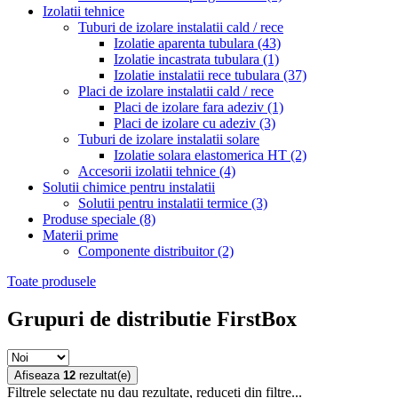
Izolatii tehnice
Tuburi de izolare instalatii cald / rece
Izolatie aparenta tubulara
(43)
Izolatie incastrata tubulara
(1)
Izolatie instalatii rece tubulara
(37)
Placi de izolare instalatii cald / rece
Placi de izolare fara adeziv
(1)
Placi de izolare cu adeziv
(3)
Tuburi de izolare instalatii solare
Izolatie solara elastomerica HT
(2)
Accesorii izolatii tehnice
(4)
Solutii chimice pentru instalatii
Solutii pentru instalatii termice
(3)
Produse speciale
(8)
Materii prime
Componente distribuitor
(2)
Toate produsele
Grupuri de distributie FirstBox
Afiseaza
12
rezultat(e)
Filtrele selectate nu dau rezultate, reduceti din filtre...