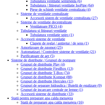
Tubulatura ventilatie semirigida
(6)
Tubulatura / fitinguri ventilatie IsoPipe
(64)
Piese de schimb ventilatie centralizata
(4)
Sisteme de ventilatie centralizate
Accesorii sistem de ventilatie centralizata
(27)
Sisteme de ventilatie decentralizate
Ventilatoare PICO
(4)
Tubulatura si fitinguri ventilatie
Tubulatura ventilatie spiro
(1)
Accesorii sisteme de ventilatie
Clapete de reglaj / antiretur / de sens
(1)
Amortizoare de zgomot
(25)
Automatizari / Controlere sisteme de ventilatie
(21)
Purificatoare de aer
(5)
Sisteme de distributie / Grupuri de pompare
Grupuri de distributie Play
(4)
Grupuri de distributie FirstBox
(13)
Grupuri de distributie T-Box
(74)
Grupuri de distributie Kompat
(88)
Grupuri de distributie Hercules
(11)
Grupuri de separare hidraulica / Butelii de egalizare
(9)
Grupuri de incarcare centrale pe lemne
(1)
Accesorii sisteme de distributie
(33)
Statii pentru preparare apa calda menajera
Statii de preparare apa calda menajera
(16)