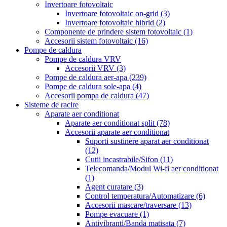
Invertoare fotovoltaic
Invertoare fotovoltaic on-grid
(3)
Invertoare fotovoltaic hibrid
(2)
Componente de prindere sistem fotovoltaic
(1)
Accesorii sistem fotovoltaic
(16)
Pompe de caldura
Pompe de caldura VRV
Accesorii VRV
(3)
Pompe de caldura aer-apa
(239)
Pompe de caldura sole-apa
(4)
Accesorii pompa de caldura
(47)
Sisteme de racire
Aparate aer conditionat
Aparate aer conditionat split
(78)
Accesorii aparate aer conditionat
Suporti sustinere aparat aer conditionat
(12)
Cutii incastrabile/Sifon
(11)
Telecomanda/Modul Wi-fi aer conditionat
(1)
Agent curatare
(3)
Control temperatura/Automatizare
(6)
Accesorii mascare/traversare
(13)
Pompe evacuare
(1)
Antivibranti/Banda matisata
(7)