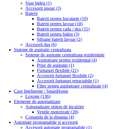
Vase bideu
(1)
Accesorii pisoar
(3)
Baterii
Baterii pentru bucatarie
(10)
Baterii pentru lavoar
(18)
Baterii pentru cada / dus
(31)
Baterii pentru bideu
(3)
Sifoane baterii lavoar
(2)
Accesorii dus
(6)
Sisteme de aspiratie centralizata
Sisteme de aspiratie centralizata rezidentiale
Aspiratoare pentru rezidential
(4)
Prize de aspiratie
(1)
Furtunuri flexibile
(21)
Accesorii furtunuri flexibile
(2)
Accesorii furtunuri retractabile
(1)
Filtre pentru aspiratoare centralizate
(4)
Case Inteligente / SmartHome
Loxone
(136)
Elemente de automatizare
Automatizare sistem de incalzire
Ventile motorizate
(28)
Comanda de la distanta
(4)
Automate programabile si accesorii
Accesorii automate programabile
(1)