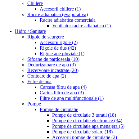
Chillere
Accesorii chillere
(1)
Racire adiabatica (evaporativa)
Racire adiabatica comerciala
Ventilator racire adiabatica
(1)
Hidro / Sanitare
Rigole de scurgere
Accesorii rigole
(2)
Rigole de dus
(42)
Rigole ape pluviale
(1)
Sifoane de pardoseala
(10)
Dedurizatoare de apa
(3)
Rezervoare incastrate
(20)
Contoare de apa
(2)
Filtre de apa
Carcasa filtru de apa
(4)
Cartus filtru de apa
(3)
Filtre de apa multifunctionale
(1)
Pompe
Pompe de circulatie
Pompe de circulatie 3 turatii
(18)
Pompe de circulatie electronice
(34)
Pompe de circulatie apa menajera
(5)
Pompe de circulatie solare
(18)
Accesorii pompe de circulatie
(2)