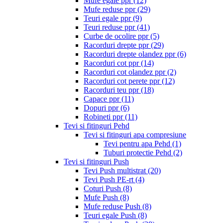
Mufe egale ppr
(12)
Mufe reduse ppr
(29)
Teuri egale ppr
(9)
Teuri reduse ppr
(41)
Curbe de ocolire ppr
(5)
Racorduri drepte ppr
(29)
Racorduri drepte olandez ppr
(6)
Racorduri cot ppr
(14)
Racorduri cot olandez ppr
(2)
Racorduri cot perete ppr
(12)
Racorduri teu ppr
(18)
Capace ppr
(11)
Dopuri ppr
(6)
Robineti ppr
(11)
Tevi si fitinguri Pehd
Tevi si fitinguri apa compresiune
Tevi pentru apa Pehd
(1)
Tuburi protectie Pehd
(2)
Tevi si fitinguri Push
Tevi Push multistrat
(20)
Tevi Push PE-rt
(4)
Coturi Push
(8)
Mufe Push
(8)
Mufe reduse Push
(8)
Teuri egale Push
(8)