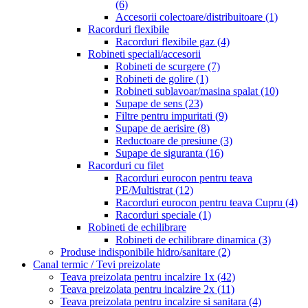
(6)
Accesorii colectoare/distribuitoare
(1)
Racorduri flexibile
Racorduri flexibile gaz
(4)
Robineti speciali/accesorii
Robineti de scurgere
(7)
Robineti de golire
(1)
Robineti sublavoar/masina spalat
(10)
Supape de sens
(23)
Filtre pentru impuritati
(9)
Supape de aerisire
(8)
Reductoare de presiune
(3)
Supape de siguranta
(16)
Racorduri cu filet
Racorduri eurocon pentru teava
PE/Multistrat
(12)
Racorduri eurocon pentru teava Cupru
(4)
Racorduri speciale
(1)
Robineti de echilibrare
Robineti de echilibrare dinamica
(3)
Produse indisponibile hidro/sanitare
(2)
Canal termic / Tevi preizolate
Teava preizolata pentru incalzire 1x
(42)
Teava preizolata pentru incalzire 2x
(11)
Teava preizolata pentru incalzire si sanitara
(4)