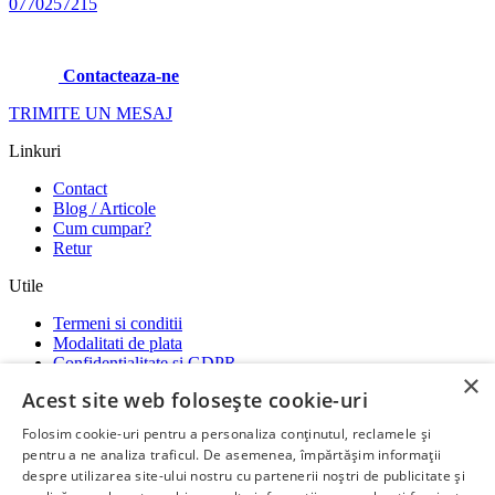
0770257215
Contacteaza-ne
TRIMITE UN MESAJ
Linkuri
Contact
Blog / Articole
Cum cumpar?
Retur
Utile
Termeni si conditii
Modalitati de plata
Confidentialitate si GDPR
×
Garantii
Acest site web folosește cookie-uri
ANPC
-
SOL
-
SAL
Folosim cookie-uri pentru a personaliza conținutul, reclamele și
Social media
pentru a ne analiza traficul. De asemenea, împărtășim informații
despre utilizarea site-ului nostru cu partenerii noștri de publicitate și
Ne gasiti si pe platformele: