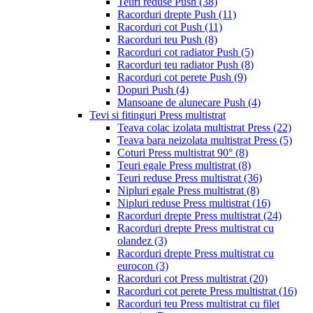
Teuri reduse Push
(38)
Racorduri drepte Push
(11)
Racorduri cot Push
(11)
Racorduri teu Push
(8)
Racorduri cot radiator Push
(5)
Racorduri teu radiator Push
(8)
Racorduri cot perete Push
(9)
Dopuri Push
(4)
Mansoane de alunecare Push
(4)
Tevi si fitinguri Press multistrat
Teava colac izolata multistrat Press
(22)
Teava bara neizolata multistrat Press
(5)
Coturi Press multistrat 90°
(8)
Teuri egale Press multistrat
(8)
Teuri reduse Press multistrat
(36)
Nipluri egale Press multistrat
(8)
Nipluri reduse Press multistrat
(16)
Racorduri drepte Press multistrat
(24)
Racorduri drepte Press multistrat cu
olandez
(3)
Racorduri drepte Press multistrat cu
eurocon
(3)
Racorduri cot Press multistrat
(20)
Racorduri cot perete Press multistrat
(16)
Racorduri teu Press multistrat cu filet