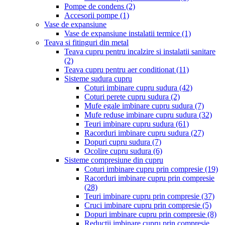
Pompe de condens
(2)
Accesorii pompe
(1)
Vase de expansiune
Vase de expansiune instalatii termice
(1)
Teava si fitinguri din metal
Teava cupru pentru incalzire si instalatii sanitare
(2)
Teava cupru pentru aer conditionat
(11)
Sisteme sudura cupru
Coturi imbinare cupru sudura
(42)
Coturi perete cupru sudura
(2)
Mufe egale imbinare cupru sudura
(7)
Mufe reduse imbinare cupru sudura
(32)
Teuri imbinare cupru sudura
(61)
Racorduri imbinare cupru sudura
(27)
Dopuri cupru sudura
(7)
Ocolire cupru sudura
(6)
Sisteme compresiune din cupru
Coturi imbinare cupru prin compresie
(19)
Racorduri imbinare cupru prin compresie
(28)
Teuri imbinare cupru prin compresie
(37)
Cruci imbinare cupru prin compresie
(5)
Dopuri imbinare cupru prin compresie
(8)
Reductii imbinare cupru prin compresie