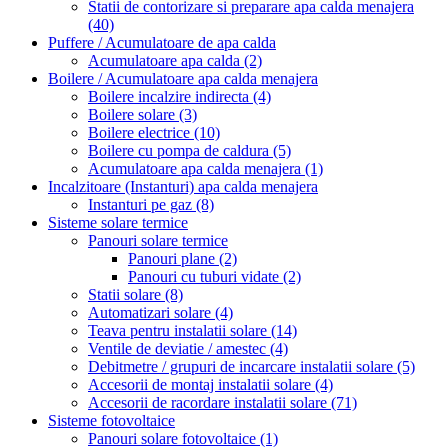
Statii de contorizare si preparare apa calda menajera
(40)
Puffere / Acumulatoare de apa calda
Acumulatoare apa calda
(2)
Boilere / Acumulatoare apa calda menajera
Boilere incalzire indirecta
(4)
Boilere solare
(3)
Boilere electrice
(10)
Boilere cu pompa de caldura
(5)
Acumulatoare apa calda menajera
(1)
Incalzitoare (Instanturi) apa calda menajera
Instanturi pe gaz
(8)
Sisteme solare termice
Panouri solare termice
Panouri plane
(2)
Panouri cu tuburi vidate
(2)
Statii solare
(8)
Automatizari solare
(4)
Teava pentru instalatii solare
(14)
Ventile de deviatie / amestec
(4)
Debitmetre / grupuri de incarcare instalatii solare
(5)
Accesorii de montaj instalatii solare
(4)
Accesorii de racordare instalatii solare
(71)
Sisteme fotovoltaice
Panouri solare fotovoltaice
(1)