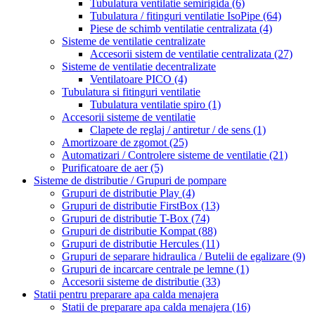
Tubulatura ventilatie semirigida
(6)
Tubulatura / fitinguri ventilatie IsoPipe
(64)
Piese de schimb ventilatie centralizata
(4)
Sisteme de ventilatie centralizate
Accesorii sistem de ventilatie centralizata
(27)
Sisteme de ventilatie decentralizate
Ventilatoare PICO
(4)
Tubulatura si fitinguri ventilatie
Tubulatura ventilatie spiro
(1)
Accesorii sisteme de ventilatie
Clapete de reglaj / antiretur / de sens
(1)
Amortizoare de zgomot
(25)
Automatizari / Controlere sisteme de ventilatie
(21)
Purificatoare de aer
(5)
Sisteme de distributie / Grupuri de pompare
Grupuri de distributie Play
(4)
Grupuri de distributie FirstBox
(13)
Grupuri de distributie T-Box
(74)
Grupuri de distributie Kompat
(88)
Grupuri de distributie Hercules
(11)
Grupuri de separare hidraulica / Butelii de egalizare
(9)
Grupuri de incarcare centrale pe lemne
(1)
Accesorii sisteme de distributie
(33)
Statii pentru preparare apa calda menajera
Statii de preparare apa calda menajera
(16)