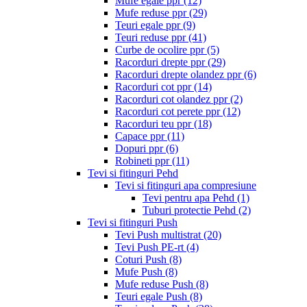
Mufe egale ppr
(12)
Mufe reduse ppr
(29)
Teuri egale ppr
(9)
Teuri reduse ppr
(41)
Curbe de ocolire ppr
(5)
Racorduri drepte ppr
(29)
Racorduri drepte olandez ppr
(6)
Racorduri cot ppr
(14)
Racorduri cot olandez ppr
(2)
Racorduri cot perete ppr
(12)
Racorduri teu ppr
(18)
Capace ppr
(11)
Dopuri ppr
(6)
Robineti ppr
(11)
Tevi si fitinguri Pehd
Tevi si fitinguri apa compresiune
Tevi pentru apa Pehd
(1)
Tuburi protectie Pehd
(2)
Tevi si fitinguri Push
Tevi Push multistrat
(20)
Tevi Push PE-rt
(4)
Coturi Push
(8)
Mufe Push
(8)
Mufe reduse Push
(8)
Teuri egale Push
(8)