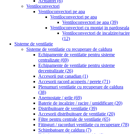
Actuatori
(6)
Ventiloconvectori
Ventiloconvectori pe apa
Ventiloconvectori pe apa
Ventiloconvectori pe apa
(39)
Ventiloconvectori cu montaj in pardoseala
Ventiloconvectori de incalzire/racire
(12)
Sisteme de ventilatie
Sisteme de ventilatie cu recuperare de caldura
Echipamente de ventilatie pentru sisteme
centralizate
(69)
Echipamente de ventilatie pentru sisteme
decentralizate
(26)
Accesorii put canadian
(1)
Accesorii racord acoperis / perete
(71)
Plenumuri ventilatie cu recuperare de caldura
(38)
Anemostate / grile
(69)
Baterie de incalzire / racire / umidificare
(20)
Distribuitoare de ventilatie
(39)
Accesorii distribuitoare de ventilatie
(20)
Filtre pentru centrale de ventilatie
(65)
Fitinguri / racorduri ventilatie cu recuperare
(78)
Schimbatoare de caldura
(7)