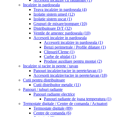
Accesorii incalzire cu radiatoare
(1)
Incalzire in pardoseala
Teava incalzire in pardoseala
(4)
Izolatie sistem umed
(12)
Izolatie sistem uscat
(1)
Grupuri de mixare/pompare
(10)
Distribuitoare D/T
(32)
Ventile de amestec pardoseala
(10)
Accesorii incalzire in pardoseala
Accesorii incalzire in pardoseala
(1)
Benzi perimetrale / Profile dilatare
(1)
Clipsuri/Cleme
(1)
Curbe de ghidaj
(1)
Produse auxiliare pentru montaj
(2)
Incalzire si racire in perete / tavan
Panouri incalzire/racire in perete/tavan
(1)
Accesorii incalzire/racire in perete/tavan
(18)
Cutii pentru distribuitoare
Cutii distribuitor metalic
(11)
Panouri / tuburi radiante
Panouri radiante electrice
Panouri radiante de joasa temperatura
(1)
Termostate digitale / Centre de comanda / Actuatori
Termostate digitale
(89)
Centre de comanda
(6)