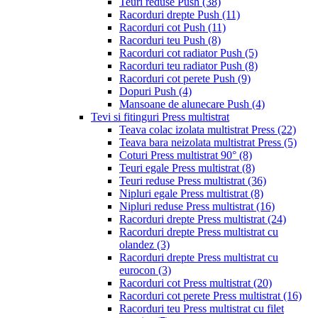
Teuri reduse Push
(38)
Racorduri drepte Push
(11)
Racorduri cot Push
(11)
Racorduri teu Push
(8)
Racorduri cot radiator Push
(5)
Racorduri teu radiator Push
(8)
Racorduri cot perete Push
(9)
Dopuri Push
(4)
Mansoane de alunecare Push
(4)
Tevi si fitinguri Press multistrat
Teava colac izolata multistrat Press
(22)
Teava bara neizolata multistrat Press
(5)
Coturi Press multistrat 90°
(8)
Teuri egale Press multistrat
(8)
Teuri reduse Press multistrat
(36)
Nipluri egale Press multistrat
(8)
Nipluri reduse Press multistrat
(16)
Racorduri drepte Press multistrat
(24)
Racorduri drepte Press multistrat cu
olandez
(3)
Racorduri drepte Press multistrat cu
eurocon
(3)
Racorduri cot Press multistrat
(20)
Racorduri cot perete Press multistrat
(16)
Racorduri teu Press multistrat cu filet