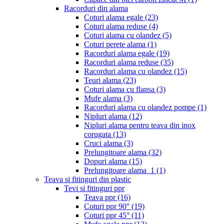
Racorduri din alama
Coturi alama egale
(23)
Coturi alama reduse
(4)
Coturi alama cu olandez
(5)
Coturi perete alama
(1)
Racorduri alama egale
(19)
Racorduri alama reduse
(35)
Racorduri alama cu olandez
(15)
Teuri alama
(23)
Coturi alama cu flansa
(3)
Mufe alama
(3)
Racorduri alama cu olandez pompe
(1)
Nipluri alama
(12)
Nipluri alama pentru teava din inox
corugata
(13)
Cruci alama
(3)
Prelungitoare alama
(32)
Dopuri alama
(15)
Prelungitoare alama_1
(1)
Teava si fitinguri din plastic
Tevi si fitinguri ppr
Teava ppr
(16)
Coturi ppr 90°
(19)
Coturi ppr 45°
(11)