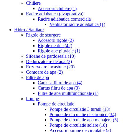
Chillere
Accesorii chillere
(1)
Racire adiabatica (evaporativa)
Racire adiabatica comerciala
Ventilator racire adiabatica
(1)
Hidro / Sanitare
Rigole de scurgere
Accesorii rigole
(2)
Rigole de dus
(42)
Rigole ape pluviale
(1)
Sifoane de pardoseala
(10)
Dedurizatoare de apa
(3)
Rezervoare incastrate
(20)
Contoare de apa
(2)
Filtre de apa
Carcasa filtru de apa
(4)
Cartus filtru de apa
(3)
Filtre de apa multifunctionale
(1)
Pompe
Pompe de circulatie
Pompe de circulatie 3 turatii
(18)
Pompe de circulatie electronice
(34)
Pompe de circulatie apa menajera
(5)
Pompe de circulatie solare
(18)
Accesorii pompe de circulatie
(2)