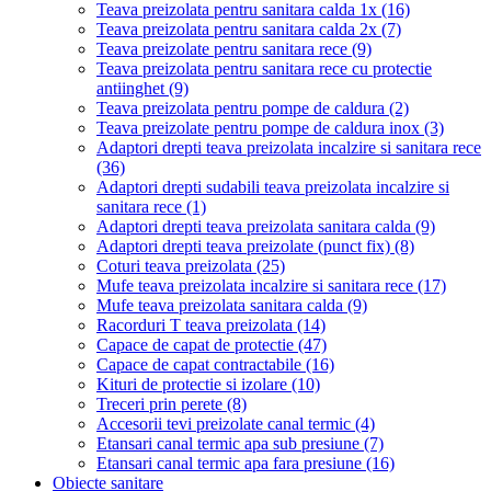
Teava preizolata pentru sanitara calda 1x
(16)
Teava preizolata pentru sanitara calda 2x
(7)
Teava preizolate pentru sanitara rece
(9)
Teava preizolata pentru sanitara rece cu protectie
antiinghet
(9)
Teava preizolata pentru pompe de caldura
(2)
Teava preizolate pentru pompe de caldura inox
(3)
Adaptori drepti teava preizolata incalzire si sanitara rece
(36)
Adaptori drepti sudabili teava preizolata incalzire si
sanitara rece
(1)
Adaptori drepti teava preizolata sanitara calda
(9)
Adaptori drepti teava preizolate (punct fix)
(8)
Coturi teava preizolata
(25)
Mufe teava preizolata incalzire si sanitara rece
(17)
Mufe teava preizolata sanitara calda
(9)
Racorduri T teava preizolata
(14)
Capace de capat de protectie
(47)
Capace de capat contractabile
(16)
Kituri de protectie si izolare
(10)
Treceri prin perete
(8)
Accesorii tevi preizolate canal termic
(4)
Etansari canal termic apa sub presiune
(7)
Etansari canal termic apa fara presiune
(16)
Obiecte sanitare