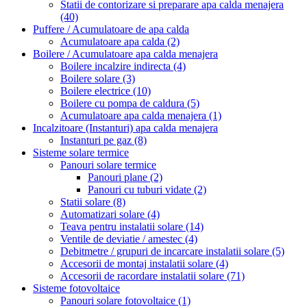
Statii de contorizare si preparare apa calda menajera
(40)
Puffere / Acumulatoare de apa calda
Acumulatoare apa calda
(2)
Boilere / Acumulatoare apa calda menajera
Boilere incalzire indirecta
(4)
Boilere solare
(3)
Boilere electrice
(10)
Boilere cu pompa de caldura
(5)
Acumulatoare apa calda menajera
(1)
Incalzitoare (Instanturi) apa calda menajera
Instanturi pe gaz
(8)
Sisteme solare termice
Panouri solare termice
Panouri plane
(2)
Panouri cu tuburi vidate
(2)
Statii solare
(8)
Automatizari solare
(4)
Teava pentru instalatii solare
(14)
Ventile de deviatie / amestec
(4)
Debitmetre / grupuri de incarcare instalatii solare
(5)
Accesorii de montaj instalatii solare
(4)
Accesorii de racordare instalatii solare
(71)
Sisteme fotovoltaice
Panouri solare fotovoltaice
(1)