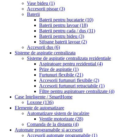
Vase bideu
(1)
Accesorii pisoar
(3)
Baterii
Baterii pentru bucatarie
(10)
Baterii pentru lavoar
(18)
Baterii pentru cada / dus
(31)
Baterii pentru bideu
(3)
Sifoane baterii lavoar
(2)
Accesorii dus
(6)
Sisteme de aspiratie centralizata
Sisteme de aspiratie centralizata rezidentiale
Aspiratoare pentru rezidential
(4)
Prize de aspiratie
(1)
Furtunuri flexibile
(21)
Accesorii furtunuri flexibile
(2)
Accesorii furtunuri retractabile
(1)
Filtre pentru aspiratoare centralizate
(4)
Case Inteligente / SmartHome
Loxone
(136)
Elemente de automatizare
Automatizare sistem de incalzire
Ventile motorizate
(28)
Comanda de la distanta
(4)
Automate programabile si accesorii
Accesorii automate programabile
(1)