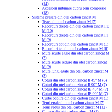
(14)
Accesorii imbinare cupru prin compresie
(18)
Sisteme presare din otel carbon zincat M
Teava din otel carbon zincat M
(7)
Racorduri drepte din otel carbon zincat FE
M
(10)
Racorduri drepte din otel carbon zincat FI
M
(9)
Racorduri cot din otel carbon zincat M
(1)
Racorduri teu din otel carbon zincat M
(8)
Mufe scurte egale din otel carbon zincat M
(7)
Mufe scurte reduse din otel carbon zincat
M
(9)
Mufe lungi egale din otel carbon zincat M
(3)
Coturi din otel carbon zincat II 45° M
(6)
Coturi din otel carbon zincat II 90° M
(7)
Coturi din otel carbon zincat IE 45° M
(7)
Coturi din otel carbon zincat IE 90° M
(7)
Curbe ocolire din otel carbon zincat M
(1)
Teuri egale din otel carbon zincat M
(7)
Teuri redus din otel carbon zincat M
(12)
Capace din otel carbon zincat M
(1)