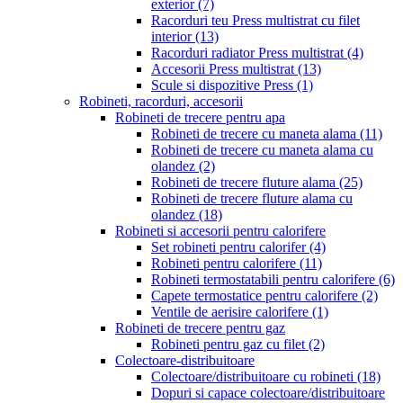
exterior
(7)
Racorduri teu Press multistrat cu filet
interior
(13)
Racorduri radiator Press multistrat
(4)
Accesorii Press multistrat
(13)
Scule si dispozitive Press
(1)
Robineti, racorduri, accesorii
Robineti de trecere pentru apa
Robineti de trecere cu maneta alama
(11)
Robineti de trecere cu maneta alama cu
olandez
(2)
Robineti de trecere fluture alama
(25)
Robineti de trecere fluture alama cu
olandez
(18)
Robineti si accesorii pentru calorifere
Set robineti pentru calorifer
(4)
Robineti pentru calorifere
(11)
Robineti termostatabili pentru calorifere
(6)
Capete termostatice pentru calorifere
(2)
Ventile de aerisire calorifere
(1)
Robineti de trecere pentru gaz
Robineti pentru gaz cu filet
(2)
Colectoare-distribuitoare
Colectoare/distribuitoare cu robineti
(18)
Dopuri si capace colectoare/distribuitoare