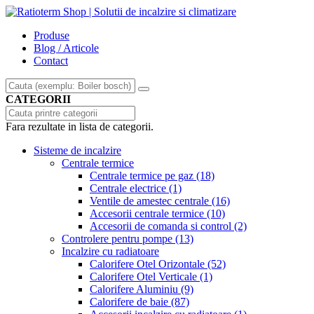
Produse
Blog / Articole
Contact
CATEGORII
Fara rezultate in lista de categorii.
Sisteme de incalzire
Centrale termice
Centrale termice pe gaz
(18)
Centrale electrice
(1)
Ventile de amestec centrale
(16)
Accesorii centrale termice
(10)
Accesorii de comanda si control
(2)
Controlere pentru pompe
(13)
Incalzire cu radiatoare
Calorifere Otel Orizontale
(52)
Calorifere Otel Verticale
(1)
Calorifere Aluminiu
(9)
Calorifere de baie
(87)