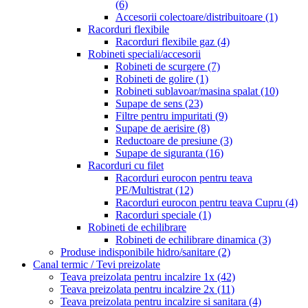
(6)
Accesorii colectoare/distribuitoare
(1)
Racorduri flexibile
Racorduri flexibile gaz
(4)
Robineti speciali/accesorii
Robineti de scurgere
(7)
Robineti de golire
(1)
Robineti sublavoar/masina spalat
(10)
Supape de sens
(23)
Filtre pentru impuritati
(9)
Supape de aerisire
(8)
Reductoare de presiune
(3)
Supape de siguranta
(16)
Racorduri cu filet
Racorduri eurocon pentru teava
PE/Multistrat
(12)
Racorduri eurocon pentru teava Cupru
(4)
Racorduri speciale
(1)
Robineti de echilibrare
Robineti de echilibrare dinamica
(3)
Produse indisponibile hidro/sanitare
(2)
Canal termic / Tevi preizolate
Teava preizolata pentru incalzire 1x
(42)
Teava preizolata pentru incalzire 2x
(11)
Teava preizolata pentru incalzire si sanitara
(4)