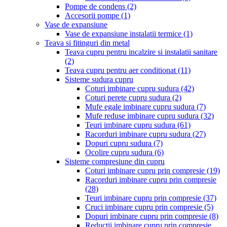
Pompe de condens
(2)
Accesorii pompe
(1)
Vase de expansiune
Vase de expansiune instalatii termice
(1)
Teava si fitinguri din metal
Teava cupru pentru incalzire si instalatii sanitare
(2)
Teava cupru pentru aer conditionat
(11)
Sisteme sudura cupru
Coturi imbinare cupru sudura
(42)
Coturi perete cupru sudura
(2)
Mufe egale imbinare cupru sudura
(7)
Mufe reduse imbinare cupru sudura
(32)
Teuri imbinare cupru sudura
(61)
Racorduri imbinare cupru sudura
(27)
Dopuri cupru sudura
(7)
Ocolire cupru sudura
(6)
Sisteme compresiune din cupru
Coturi imbinare cupru prin compresie
(19)
Racorduri imbinare cupru prin compresie
(28)
Teuri imbinare cupru prin compresie
(37)
Cruci imbinare cupru prin compresie
(5)
Dopuri imbinare cupru prin compresie
(8)
Reductii imbinare cupru prin compresie