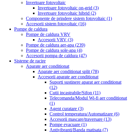
Invertoare fotovoltaic
Invertoare fotovoltaic on-grid
(3)
Invertoare fotovoltaic hibrid
(2)
Componente de prindere sistem fotovoltaic
(1)
Accesorii sistem fotovoltaic
(16)
Pompe de caldura
Pompe de caldura VRV
Accesorii VRV
(3)
Pompe de caldura aer-apa
(239)
Pompe de caldura sole-apa
(4)
Accesorii pompa de caldura
(47)
Sisteme de racire
Aparate aer conditionat
Aparate aer conditionat split
(78)
Accesorii aparate aer conditionat
Suporti sustinere aparat aer conditionat
(12)
Cutii incastrabile/Sifon
(11)
Telecomanda/Modul Wi-fi aer conditionat
(1)
Agent curatare
(3)
Control temperatura/Automatizare
(6)
Accesorii mascare/traversare
(13)
Pompe evacuare
(1)
Antivibranti/Banda matisata
(7)