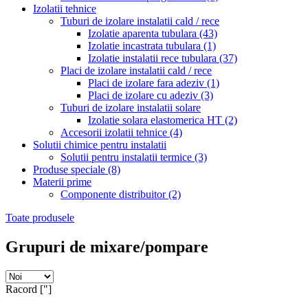
Izolatii tehnice
Tuburi de izolare instalatii cald / rece
Izolatie aparenta tubulara
(43)
Izolatie incastrata tubulara
(1)
Izolatie instalatii rece tubulara
(37)
Placi de izolare instalatii cald / rece
Placi de izolare fara adeziv
(1)
Placi de izolare cu adeziv
(3)
Tuburi de izolare instalatii solare
Izolatie solara elastomerica HT
(2)
Accesorii izolatii tehnice
(4)
Solutii chimice pentru instalatii
Solutii pentru instalatii termice
(3)
Produse speciale
(8)
Materii prime
Componente distribuitor
(2)
Toate produsele
Grupuri de mixare/pompare
Racord ["]