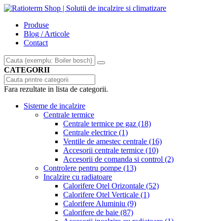
Produse
Blog / Articole
Contact
CATEGORII
Fara rezultate in lista de categorii.
Sisteme de incalzire
Centrale termice
Centrale termice pe gaz
(18)
Centrale electrice
(1)
Ventile de amestec centrale
(16)
Accesorii centrale termice
(10)
Accesorii de comanda si control
(2)
Controlere pentru pompe
(13)
Incalzire cu radiatoare
Calorifere Otel Orizontale
(52)
Calorifere Otel Verticale
(1)
Calorifere Aluminiu
(9)
Calorifere de baie
(87)