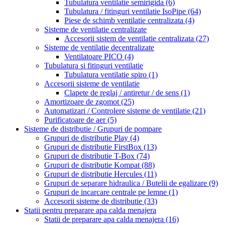
Tubulatura ventilatie semirigida
(6)
Tubulatura / fitinguri ventilatie IsoPipe
(64)
Piese de schimb ventilatie centralizata
(4)
Sisteme de ventilatie centralizate
Accesorii sistem de ventilatie centralizata
(27)
Sisteme de ventilatie decentralizate
Ventilatoare PICO
(4)
Tubulatura si fitinguri ventilatie
Tubulatura ventilatie spiro
(1)
Accesorii sisteme de ventilatie
Clapete de reglaj / antiretur / de sens
(1)
Amortizoare de zgomot
(25)
Automatizari / Controlere sisteme de ventilatie
(21)
Purificatoare de aer
(5)
Sisteme de distributie / Grupuri de pompare
Grupuri de distributie Play
(4)
Grupuri de distributie FirstBox
(13)
Grupuri de distributie T-Box
(74)
Grupuri de distributie Kompat
(88)
Grupuri de distributie Hercules
(11)
Grupuri de separare hidraulica / Butelii de egalizare
(9)
Grupuri de incarcare centrale pe lemne
(1)
Accesorii sisteme de distributie
(33)
Statii pentru preparare apa calda menajera
Statii de preparare apa calda menajera
(16)