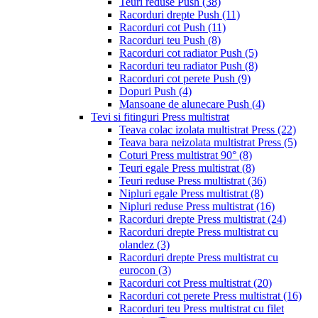
Teuri reduse Push
(38)
Racorduri drepte Push
(11)
Racorduri cot Push
(11)
Racorduri teu Push
(8)
Racorduri cot radiator Push
(5)
Racorduri teu radiator Push
(8)
Racorduri cot perete Push
(9)
Dopuri Push
(4)
Mansoane de alunecare Push
(4)
Tevi si fitinguri Press multistrat
Teava colac izolata multistrat Press
(22)
Teava bara neizolata multistrat Press
(5)
Coturi Press multistrat 90°
(8)
Teuri egale Press multistrat
(8)
Teuri reduse Press multistrat
(36)
Nipluri egale Press multistrat
(8)
Nipluri reduse Press multistrat
(16)
Racorduri drepte Press multistrat
(24)
Racorduri drepte Press multistrat cu
olandez
(3)
Racorduri drepte Press multistrat cu
eurocon
(3)
Racorduri cot Press multistrat
(20)
Racorduri cot perete Press multistrat
(16)
Racorduri teu Press multistrat cu filet