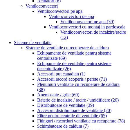
Actuatori
(6)
Ventiloconvectori
Ventiloconvectori pe apa
Ventiloconvectori pe apa
Ventiloconvectori pe apa
(39)
Ventiloconvectori cu montaj in pardoseala
Ventiloconvectori de incalzire/racire
(12)
Sisteme de ventilatie
Sisteme de ventilatie cu recuperare de caldura
Echipamente de ventilatie pentru sisteme
centralizate
(69)
Echipamente de ventilatie pentru sisteme
decentralizate
(26)
Accesorii put canadian
(1)
Accesorii racord acoperis / perete
(71)
Plenumuri ventilatie cu recuperare de caldura
(38)
Anemostate / grile
(69)
Baterie de incalzire / racire / umidificare
(20)
Distribuitoare de ventilatie
(39)
Accesorii distribuitoare de ventilatie
(20)
Filtre pentru centrale de ventilatie
(65)
Fitinguri / racorduri ventilatie cu recuperare
(78)
Schimbatoare de caldura
(7)