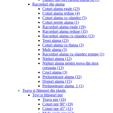
Racorduri din alama
Coturi alama egale
(23)
Coturi alama reduse
(4)
Coturi alama cu olandez
(5)
Coturi perete alama
(1)
Racorduri alama egale
(19)
Racorduri alama reduse
(35)
Racorduri alama cu olandez
(15)
Teuri alama
(23)
Coturi alama cu flansa
(3)
Mufe alama
(3)
Racorduri alama cu olandez pompe
(1)
Nipluri alama
(12)
Nipluri alama pentru teava din inox
corugata
(13)
Cruci alama
(3)
Prelungitoare alama
(32)
Dopuri alama
(15)
Prelungitoare alama_1
(1)
Teava si fitinguri din plastic
Tevi si fitinguri ppr
Teava ppr
(16)
Coturi ppr 90°
(19)
Coturi ppr 45°
(11)