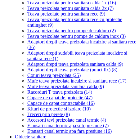
Teava preizolata pentru sanitara calda 1x
(16)
Teava preizolata pentru sanitara calda 2x
(7)
Teava preizolate pentru sanitara rece
(9)
Teava preizolata pentru sanitara rece cu protectie
antiinghet
(9)
Teava preizolata pentru pompe de caldura
(2)
Teava preizolate pentru pompe de caldura inox
(3)
Adaptori drepti teava preizolata incalzire si sanitara rece
(36)
Adaptori drepti sudabili teava preizolata incalzire si
sanitara rece
(1)
Adaptori drepti teava preizolata sanitara calda
(9)
Adaptori drepti teava preizolate (punct fix)
(8)
Coturi teava preizolata
(25)
Mufe teava preizolata incalzire si sanitara rece
(17)
Mufe teava preizolata sanitara calda
(9)
Racorduri T teava preizolata
(14)
Capace de capat de protectie
(47)
Capace de capat contractabile
(16)
Kituri de protectie si izolare
(10)
Treceri prin perete
(8)
Accesorii tevi preizolate canal termic
(4)
Etansari canal termic apa sub presiune
(7)
Etansari canal termic apa fara presiune
(16)
Obiecte sanitare