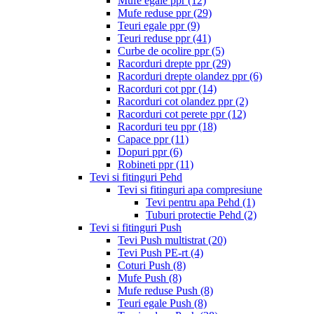
Mufe egale ppr
(12)
Mufe reduse ppr
(29)
Teuri egale ppr
(9)
Teuri reduse ppr
(41)
Curbe de ocolire ppr
(5)
Racorduri drepte ppr
(29)
Racorduri drepte olandez ppr
(6)
Racorduri cot ppr
(14)
Racorduri cot olandez ppr
(2)
Racorduri cot perete ppr
(12)
Racorduri teu ppr
(18)
Capace ppr
(11)
Dopuri ppr
(6)
Robineti ppr
(11)
Tevi si fitinguri Pehd
Tevi si fitinguri apa compresiune
Tevi pentru apa Pehd
(1)
Tuburi protectie Pehd
(2)
Tevi si fitinguri Push
Tevi Push multistrat
(20)
Tevi Push PE-rt
(4)
Coturi Push
(8)
Mufe Push
(8)
Mufe reduse Push
(8)
Teuri egale Push
(8)