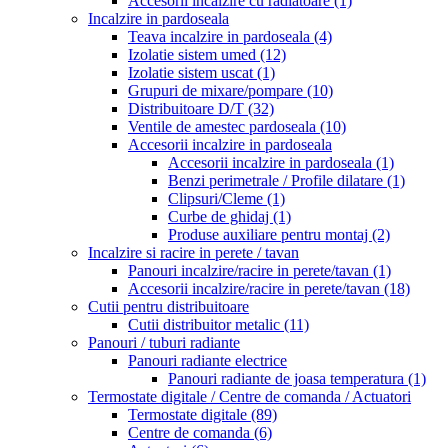
Accesorii incalzire cu radiatoare
(1)
Incalzire in pardoseala
Teava incalzire in pardoseala
(4)
Izolatie sistem umed
(12)
Izolatie sistem uscat
(1)
Grupuri de mixare/pompare
(10)
Distribuitoare D/T
(32)
Ventile de amestec pardoseala
(10)
Accesorii incalzire in pardoseala
Accesorii incalzire in pardoseala
(1)
Benzi perimetrale / Profile dilatare
(1)
Clipsuri/Cleme
(1)
Curbe de ghidaj
(1)
Produse auxiliare pentru montaj
(2)
Incalzire si racire in perete / tavan
Panouri incalzire/racire in perete/tavan
(1)
Accesorii incalzire/racire in perete/tavan
(18)
Cutii pentru distribuitoare
Cutii distribuitor metalic
(11)
Panouri / tuburi radiante
Panouri radiante electrice
Panouri radiante de joasa temperatura
(1)
Termostate digitale / Centre de comanda / Actuatori
Termostate digitale
(89)
Centre de comanda
(6)