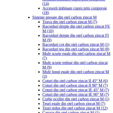
(14)
Accesorii imbinare cupru prin compresie
(18)
Sisteme presare din otel carbon zincat M
Teava din otel carbon zincat M
(7)
Racorduri drepte din otel carbon zincat FE
M
(10)
Racorduri drepte din otel carbon zincat FI
M
(9)
Racorduri cot din otel carbon zincat M
(1)
Racorduri teu din otel carbon zincat M
(8)
Mufe scurte egale din otel carbon zincat M
(7)
Mufe scurte reduse din otel carbon zincat
M
(9)
Mufe lungi egale din otel carbon zincat M
(3)
Coturi din otel carbon zincat II 45° M
(6)
Coturi din otel carbon zincat II 90° M
(7)
Coturi din otel carbon zincat IE 45° M
(7)
Coturi din otel carbon zincat IE 90° M
(7)
Curbe ocolire din otel carbon zincat M
(1)
Teuri egale din otel carbon zincat M
(7)
Teuri redus din otel carbon zincat M
(12)
Capace din otel carbon zincat M
(1)