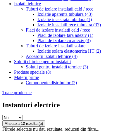
Izolatii tehnice
Tuburi de izolare instalatii cald / rece
Izolatie aparenta tubulara
(43)
Izolatie incastrata tubulara
(1)
Izolatie instalatii rece tubulara
(37)
Placi de izolare instalatii cald / rece
Placi de izolare fara adeziv
(1)
Placi de izolare cu adeziv
(3)
Tuburi de izolare instalatii solare
Izolatie solara elastomerica HT
(2)
Accesorii izolatii tehnice
(4)
Solutii chimice pentru instalatii
Solutii pentru instalatii termice
(3)
Produse speciale
(8)
Materii prime
Componente distribuitor
(2)
Toate produsele
Instanturi electrice
Afiseaza
12
rezultat(e)
Filtrele selectate nu dau rezultate, reduceti din filtre...