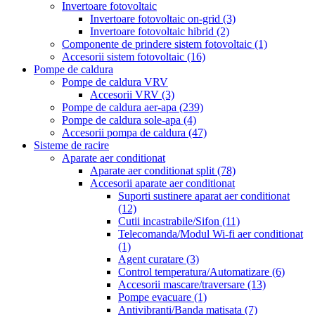
Invertoare fotovoltaic
Invertoare fotovoltaic on-grid
(3)
Invertoare fotovoltaic hibrid
(2)
Componente de prindere sistem fotovoltaic
(1)
Accesorii sistem fotovoltaic
(16)
Pompe de caldura
Pompe de caldura VRV
Accesorii VRV
(3)
Pompe de caldura aer-apa
(239)
Pompe de caldura sole-apa
(4)
Accesorii pompa de caldura
(47)
Sisteme de racire
Aparate aer conditionat
Aparate aer conditionat split
(78)
Accesorii aparate aer conditionat
Suporti sustinere aparat aer conditionat
(12)
Cutii incastrabile/Sifon
(11)
Telecomanda/Modul Wi-fi aer conditionat
(1)
Agent curatare
(3)
Control temperatura/Automatizare
(6)
Accesorii mascare/traversare
(13)
Pompe evacuare
(1)
Antivibranti/Banda matisata
(7)