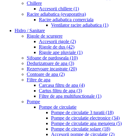
Chillere
Accesorii chillere
(1)
Racire adiabatica (evaporativa)
Racire adiabatica comerciala
Ventilator racire adiabatica
(1)
Hidro / Sanitare
Rigole de scurgere
Accesorii rigole
(2)
Rigole de dus
(42)
Rigole ape pluviale
(1)
Sifoane de pardoseala
(10)
Dedurizatoare de apa
(3)
Rezervoare incastrate
(20)
Contoare de apa
(2)
Filtre de apa
Carcasa filtru de apa
(4)
Cartus filtru de apa
(3)
Filtre de apa multifunctionale
(1)
Pompe
Pompe de circulatie
Pompe de circulatie 3 turatii
(18)
Pompe de circulatie electronice
(34)
Pompe de circulatie apa menajera
(5)
Pompe de circulatie solare
(18)
Accesorii pompe de circulatie
(2)