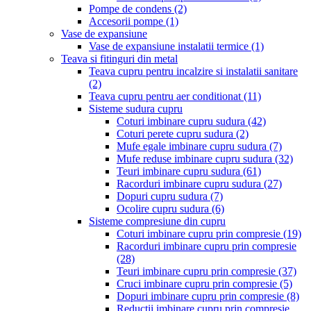
Pompe de condens
(2)
Accesorii pompe
(1)
Vase de expansiune
Vase de expansiune instalatii termice
(1)
Teava si fitinguri din metal
Teava cupru pentru incalzire si instalatii sanitare
(2)
Teava cupru pentru aer conditionat
(11)
Sisteme sudura cupru
Coturi imbinare cupru sudura
(42)
Coturi perete cupru sudura
(2)
Mufe egale imbinare cupru sudura
(7)
Mufe reduse imbinare cupru sudura
(32)
Teuri imbinare cupru sudura
(61)
Racorduri imbinare cupru sudura
(27)
Dopuri cupru sudura
(7)
Ocolire cupru sudura
(6)
Sisteme compresiune din cupru
Coturi imbinare cupru prin compresie
(19)
Racorduri imbinare cupru prin compresie
(28)
Teuri imbinare cupru prin compresie
(37)
Cruci imbinare cupru prin compresie
(5)
Dopuri imbinare cupru prin compresie
(8)
Reductii imbinare cupru prin compresie