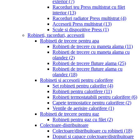
exterior
(7)
Racorduri teu Press multistrat cu filet
interior
(13)
Racorduri radiator Press multistrat
(4)
Accesorii Press multistrat
(13)
Scule si dispozitive Press
(1)
Robineti, racorduri, accesorii
Robineti de trecere pentru apa
Robineti de trecere cu maneta alama
(11)
Robineti de trecere cu maneta alama cu
olandez
(2)
Robineti de trecere fluture alama
(25)
Robineti de trecere fluture alama cu
olandez
(18)
Robineti si accesorii pentru calorifere
Set robineti pentru calorifer
(4)
Robineti pentru calorifere
(11)
Robineti termostatabili pentru calorifere
(6)
Capete termostatice pentru calorifere
(2)
Ventile de aerisire calorifere
(1)
Robineti de trecere pentru gaz
Robineti pentru gaz cu filet
(2)
Colectoare-distribuitoare
Colectoare/distribuitoare cu robineti
(18)
Dopuri si capace colectoare/distribuitoare