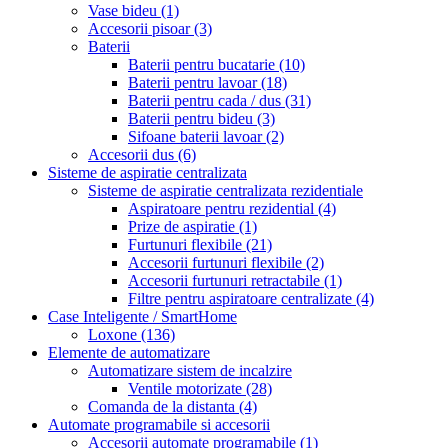
Vase bideu
(1)
Accesorii pisoar
(3)
Baterii
Baterii pentru bucatarie
(10)
Baterii pentru lavoar
(18)
Baterii pentru cada / dus
(31)
Baterii pentru bideu
(3)
Sifoane baterii lavoar
(2)
Accesorii dus
(6)
Sisteme de aspiratie centralizata
Sisteme de aspiratie centralizata rezidentiale
Aspiratoare pentru rezidential
(4)
Prize de aspiratie
(1)
Furtunuri flexibile
(21)
Accesorii furtunuri flexibile
(2)
Accesorii furtunuri retractabile
(1)
Filtre pentru aspiratoare centralizate
(4)
Case Inteligente / SmartHome
Loxone
(136)
Elemente de automatizare
Automatizare sistem de incalzire
Ventile motorizate
(28)
Comanda de la distanta
(4)
Automate programabile si accesorii
Accesorii automate programabile
(1)