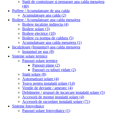
Statii de contorizare si preparare apa calda menajera
(40)
Puffere / Acumulatoare de apa calda
Acumulatoare apa calda
(2)
Boilere / Acumulatoare apa calda menajera
Boilere incalzire indirecta
(4)
Boilere solare
(3)
Boilere electrice
(10)
Boilere cu pompa de caldura
(5)
Acumulatoare apa calda menajera
(1)
Incalzitoare (Instanturi) apa calda menajera
Instanturi pe gaz
(8)
Sisteme solare termice
Panouri solare termice
Panouri plane
(2)
Panouri cu tuburi vidate
(2)
Statii solare
(8)
Automatizari solare
(4)
Teava pentru instalatii solare
(14)
Ventile de deviatie / amestec
(4)
Debitmetre / grupuri de incarcare instalatii solare
(5)
Accesorii de montaj instalatii solare
(4)
Accesorii de racordare instalatii solare
(71)
Sisteme fotovoltaice
Panouri solare fotovoltaice
(1)