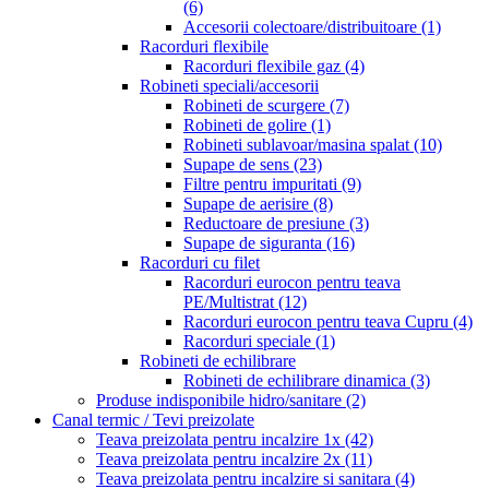
(6)
Accesorii colectoare/distribuitoare
(1)
Racorduri flexibile
Racorduri flexibile gaz
(4)
Robineti speciali/accesorii
Robineti de scurgere
(7)
Robineti de golire
(1)
Robineti sublavoar/masina spalat
(10)
Supape de sens
(23)
Filtre pentru impuritati
(9)
Supape de aerisire
(8)
Reductoare de presiune
(3)
Supape de siguranta
(16)
Racorduri cu filet
Racorduri eurocon pentru teava
PE/Multistrat
(12)
Racorduri eurocon pentru teava Cupru
(4)
Racorduri speciale
(1)
Robineti de echilibrare
Robineti de echilibrare dinamica
(3)
Produse indisponibile hidro/sanitare
(2)
Canal termic / Tevi preizolate
Teava preizolata pentru incalzire 1x
(42)
Teava preizolata pentru incalzire 2x
(11)
Teava preizolata pentru incalzire si sanitara
(4)