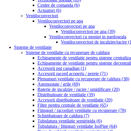
Centre de comanda
(6)
Actuatori
(6)
Ventiloconvectori
Ventiloconvectori pe apa
Ventiloconvectori pe apa
Ventiloconvectori pe apa
(39)
Ventiloconvectori cu montaj in pardoseala
Ventiloconvectori de incalzire/racire
(
Sisteme de ventilatie
Sisteme de ventilatie cu recuperare de caldura
Echipamente de ventilatie pentru sisteme centraliz
Echipamente de ventilatie pentru sisteme decentral
Accesorii put canadian
(1)
Accesorii racord acoperis / perete
(71)
Plenumuri ventilatie cu recuperare de caldura
(38)
Anemostate / grile
(69)
Baterie de incalzire / racire / umidificare
(20)
Distribuitoare de ventilatie
(39)
Accesorii distribuitoare de ventilatie
(20)
Filtre pentru centrale de ventilatie
(65)
Fitinguri / racorduri ventilatie cu recuperare
(78)
Schimbatoare de caldura
(7)
Tubulatura ventilatie semirigida
(6)
Tubulatura / fitinguri ventilatie IsoPipe
(64)