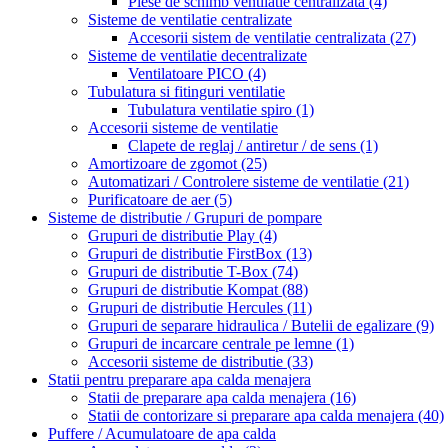
Piese de schimb ventilatie centralizata
(4)
Sisteme de ventilatie centralizate
Accesorii sistem de ventilatie centralizata
(27)
Sisteme de ventilatie decentralizate
Ventilatoare PICO
(4)
Tubulatura si fitinguri ventilatie
Tubulatura ventilatie spiro
(1)
Accesorii sisteme de ventilatie
Clapete de reglaj / antiretur / de sens
(1)
Amortizoare de zgomot
(25)
Automatizari / Controlere sisteme de ventilatie
(21)
Purificatoare de aer
(5)
Sisteme de distributie / Grupuri de pompare
Grupuri de distributie Play
(4)
Grupuri de distributie FirstBox
(13)
Grupuri de distributie T-Box
(74)
Grupuri de distributie Kompat
(88)
Grupuri de distributie Hercules
(11)
Grupuri de separare hidraulica / Butelii de egalizare
(9)
Grupuri de incarcare centrale pe lemne
(1)
Accesorii sisteme de distributie
(33)
Statii pentru preparare apa calda menajera
Statii de preparare apa calda menajera
(16)
Statii de contorizare si preparare apa calda menajera
(40)
Puffere / Acumulatoare de apa calda