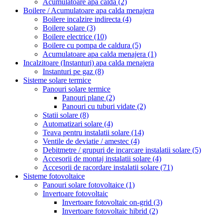
Acumulatoare apa calda
(2)
Boilere / Acumulatoare apa calda menajera
Boilere incalzire indirecta
(4)
Boilere solare
(3)
Boilere electrice
(10)
Boilere cu pompa de caldura
(5)
Acumulatoare apa calda menajera
(1)
Incalzitoare (Instanturi) apa calda menajera
Instanturi pe gaz
(8)
Sisteme solare termice
Panouri solare termice
Panouri plane
(2)
Panouri cu tuburi vidate
(2)
Statii solare
(8)
Automatizari solare
(4)
Teava pentru instalatii solare
(14)
Ventile de deviatie / amestec
(4)
Debitmetre / grupuri de incarcare instalatii solare
(5)
Accesorii de montaj instalatii solare
(4)
Accesorii de racordare instalatii solare
(71)
Sisteme fotovoltaice
Panouri solare fotovoltaice
(1)
Invertoare fotovoltaic
Invertoare fotovoltaic on-grid
(3)
Invertoare fotovoltaic hibrid
(2)