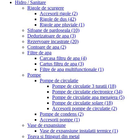
Hidro / Sanitare
Rigole de scurgere
Accesorii rigole
(2)
Rigole de dus
(42)
Rigole ape pluviale
(1)
Sifoane de pardoseala
(10)
Dedurizatoare de apa
(3)
Rezervoare incastrate
(20)
Contoare de apa
(2)
Filtre de apa
Carcasa filtru de apa
(4)
Cartus filtru de apa
(3)
Filtre de apa multifunctionale
(1)
Pompe
Pompe de circulatie
Pompe de circulatie 3 turatii
(18)
Pompe de circulatie electronice
(34)
Pompe de circulatie apa menajera
(5)
Pompe de circulatie solare
(18)
Accesorii pompe de circulatie
(2)
Pompe de condens
(2)
Accesorii pompe
(1)
Vase de expansiune
Vase de expansiune instalatii termice
(1)
Teava si fitinguri din metal