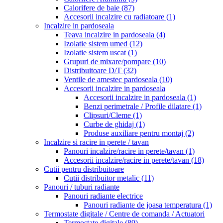
Calorifere de baie
(87)
Accesorii incalzire cu radiatoare
(1)
Incalzire in pardoseala
Teava incalzire in pardoseala
(4)
Izolatie sistem umed
(12)
Izolatie sistem uscat
(1)
Grupuri de mixare/pompare
(10)
Distribuitoare D/T
(32)
Ventile de amestec pardoseala
(10)
Accesorii incalzire in pardoseala
Accesorii incalzire in pardoseala
(1)
Benzi perimetrale / Profile dilatare
(1)
Clipsuri/Cleme
(1)
Curbe de ghidaj
(1)
Produse auxiliare pentru montaj
(2)
Incalzire si racire in perete / tavan
Panouri incalzire/racire in perete/tavan
(1)
Accesorii incalzire/racire in perete/tavan
(18)
Cutii pentru distribuitoare
Cutii distribuitor metalic
(11)
Panouri / tuburi radiante
Panouri radiante electrice
Panouri radiante de joasa temperatura
(1)
Termostate digitale / Centre de comanda / Actuatori
Termostate digitale
(89)