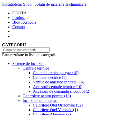
CAUTA
Produse
Blog / Articole
Contact
CATEGORII
Fara rezultate in lista de categorii.
Sisteme de incalzire
Centrale termice
Centrale termice pe gaz
(18)
Centrale electrice
(1)
Ventile de amestec centrale
(16)
Accesorii centrale termice
(10)
Accesorii de comanda si control
(2)
Controlere pentru pompe
(13)
Incalzire cu radiatoare
Calorifere Otel Orizontale
(52)
Calorifere Otel Verticale
(1)
Calorifere Aluminiu
(9)