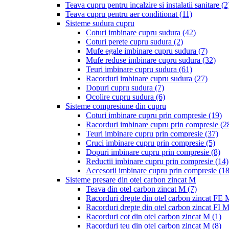
Teava cupru pentru incalzire si instalatii sanitare
(2
Teava cupru pentru aer conditionat
(11)
Sisteme sudura cupru
Coturi imbinare cupru sudura
(42)
Coturi perete cupru sudura
(2)
Mufe egale imbinare cupru sudura
(7)
Mufe reduse imbinare cupru sudura
(32)
Teuri imbinare cupru sudura
(61)
Racorduri imbinare cupru sudura
(27)
Dopuri cupru sudura
(7)
Ocolire cupru sudura
(6)
Sisteme compresiune din cupru
Coturi imbinare cupru prin compresie
(19)
Racorduri imbinare cupru prin compresie
(2
Teuri imbinare cupru prin compresie
(37)
Cruci imbinare cupru prin compresie
(5)
Dopuri imbinare cupru prin compresie
(8)
Reductii imbinare cupru prin compresie
(14)
Accesorii imbinare cupru prin compresie
(18
Sisteme presare din otel carbon zincat M
Teava din otel carbon zincat M
(7)
Racorduri drepte din otel carbon zincat FE
Racorduri drepte din otel carbon zincat FI 
Racorduri cot din otel carbon zincat M
(1)
Racorduri teu din otel carbon zincat M
(8)