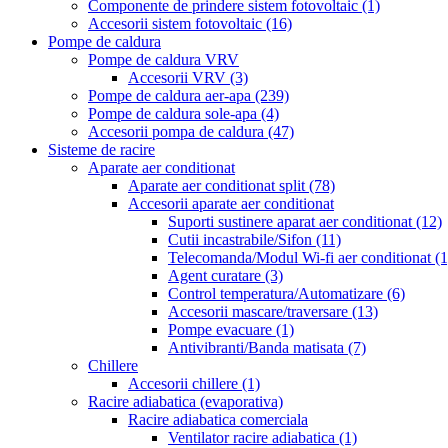
Componente de prindere sistem fotovoltaic
(1)
Accesorii sistem fotovoltaic
(16)
Pompe de caldura
Pompe de caldura VRV
Accesorii VRV
(3)
Pompe de caldura aer-apa
(239)
Pompe de caldura sole-apa
(4)
Accesorii pompa de caldura
(47)
Sisteme de racire
Aparate aer conditionat
Aparate aer conditionat split
(78)
Accesorii aparate aer conditionat
Suporti sustinere aparat aer conditionat
(12)
Cutii incastrabile/Sifon
(11)
Telecomanda/Modul Wi-fi aer conditionat
(1
Agent curatare
(3)
Control temperatura/Automatizare
(6)
Accesorii mascare/traversare
(13)
Pompe evacuare
(1)
Antivibranti/Banda matisata
(7)
Chillere
Accesorii chillere
(1)
Racire adiabatica (evaporativa)
Racire adiabatica comerciala
Ventilator racire adiabatica
(1)