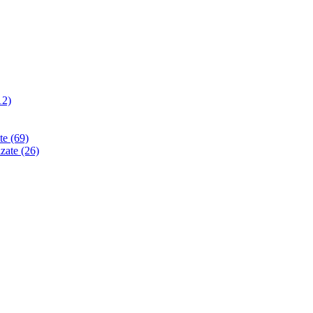
12)
ate
(69)
izate
(26)