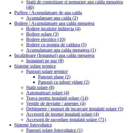
Statii de contorizare si preparare apa calda menajera
(40)
Puffere / Acumulatoare de apa calda
Acumulatoare apa calda
(2)
Boilere / Acumulatoare apa calda menajera
Boilere incalzire indirecta
(4)
Boilere solare
(3)
Boilere electrice
(10)
Boilere cu pompa de caldura
(5)
Acumulatoare apa calda menajera
(1)
Incalzitoare (Instanturi) apa calda menajera
Instanturi pe gaz
(8)
Sisteme solare termice
Panouri solare termice
Panouri plane
(2)
Panouri cu tuburi vidate
(2)
Statii solare
(8)
Automatizari solare
(4)
Teava pentru instalatii solare
(14)
Ventile de deviatie / amestec
(4)
Debitmetre / grupuri de incarcare instalatii solare
(5)
Accesorii de montaj instalatii solare
(4)
Accesorii de racordare instalatii solare
(71)
Sisteme fotovoltaice
Panouri solare fotovoltaice
(1)