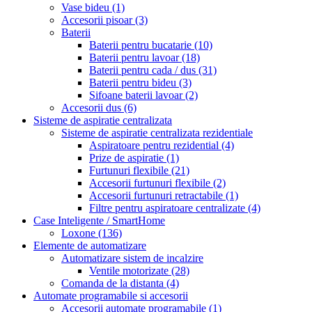
Vase bideu
(1)
Accesorii pisoar
(3)
Baterii
Baterii pentru bucatarie
(10)
Baterii pentru lavoar
(18)
Baterii pentru cada / dus
(31)
Baterii pentru bideu
(3)
Sifoane baterii lavoar
(2)
Accesorii dus
(6)
Sisteme de aspiratie centralizata
Sisteme de aspiratie centralizata rezidentiale
Aspiratoare pentru rezidential
(4)
Prize de aspiratie
(1)
Furtunuri flexibile
(21)
Accesorii furtunuri flexibile
(2)
Accesorii furtunuri retractabile
(1)
Filtre pentru aspiratoare centralizate
(4)
Case Inteligente / SmartHome
Loxone
(136)
Elemente de automatizare
Automatizare sistem de incalzire
Ventile motorizate
(28)
Comanda de la distanta
(4)
Automate programabile si accesorii
Accesorii automate programabile
(1)