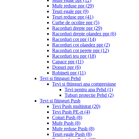
Mufe egale ppr
(12)
Mufe reduse ppr
(29)
Teuri egale ppr
(9)
Teuri reduse ppr
(41)
Curbe de ocolire ppr
(5)
Racorduri drepte ppr
(29)
Racorduri drepte olandez ppr
(6)
Racorduri cot ppr
(14)
Racorduri cot olandez ppr
(2)
Racorduri cot perete ppr
(12)
Racorduri teu ppr
(18)
Capace ppr
(11)
Dopuri ppr
(6)
Robineti ppr
(11)
Tevi si fitinguri Pehd
Tevi si fitinguri apa compresiune
Tevi pentru apa Pehd
(1)
Tuburi protectie Pehd
(2)
Tevi si fitinguri Push
Tevi Push multistrat
(20)
Tevi Push PE-rt
(4)
Coturi Push
(8)
Mufe Push
(8)
Mufe reduse Push
(8)
Teuri egale Push
(8)