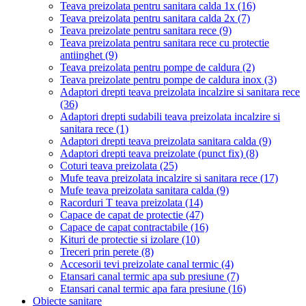
Teava preizolata pentru sanitara calda 1x
(16)
Teava preizolata pentru sanitara calda 2x
(7)
Teava preizolate pentru sanitara rece
(9)
Teava preizolata pentru sanitara rece cu protectie
antiinghet
(9)
Teava preizolata pentru pompe de caldura
(2)
Teava preizolate pentru pompe de caldura inox
(3)
Adaptori drepti teava preizolata incalzire si sanitara rece
(36)
Adaptori drepti sudabili teava preizolata incalzire si
sanitara rece
(1)
Adaptori drepti teava preizolata sanitara calda
(9)
Adaptori drepti teava preizolate (punct fix)
(8)
Coturi teava preizolata
(25)
Mufe teava preizolata incalzire si sanitara rece
(17)
Mufe teava preizolata sanitara calda
(9)
Racorduri T teava preizolata
(14)
Capace de capat de protectie
(47)
Capace de capat contractabile
(16)
Kituri de protectie si izolare
(10)
Treceri prin perete
(8)
Accesorii tevi preizolate canal termic
(4)
Etansari canal termic apa sub presiune
(7)
Etansari canal termic apa fara presiune
(16)
Obiecte sanitare