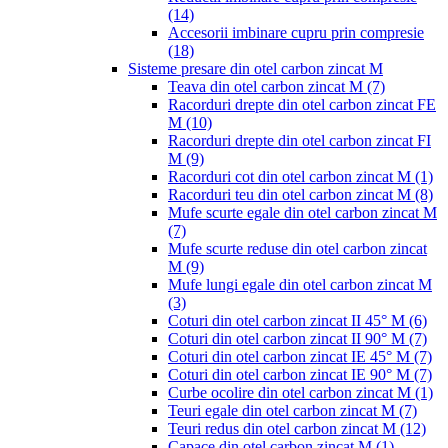
(14)
Accesorii imbinare cupru prin compresie
(18)
Sisteme presare din otel carbon zincat M
Teava din otel carbon zincat M
(7)
Racorduri drepte din otel carbon zincat FE
M
(10)
Racorduri drepte din otel carbon zincat FI
M
(9)
Racorduri cot din otel carbon zincat M
(1)
Racorduri teu din otel carbon zincat M
(8)
Mufe scurte egale din otel carbon zincat M
(7)
Mufe scurte reduse din otel carbon zincat
M
(9)
Mufe lungi egale din otel carbon zincat M
(3)
Coturi din otel carbon zincat II 45° M
(6)
Coturi din otel carbon zincat II 90° M
(7)
Coturi din otel carbon zincat IE 45° M
(7)
Coturi din otel carbon zincat IE 90° M
(7)
Curbe ocolire din otel carbon zincat M
(1)
Teuri egale din otel carbon zincat M
(7)
Teuri redus din otel carbon zincat M
(12)
Capace din otel carbon zincat M
(1)