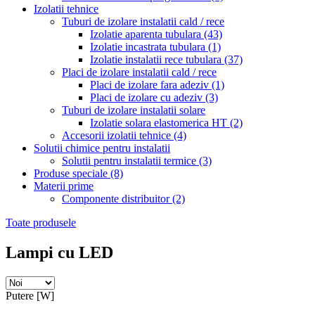
Izolatii tehnice
Tuburi de izolare instalatii cald / rece
Izolatie aparenta tubulara
(43)
Izolatie incastrata tubulara
(1)
Izolatie instalatii rece tubulara
(37)
Placi de izolare instalatii cald / rece
Placi de izolare fara adeziv
(1)
Placi de izolare cu adeziv
(3)
Tuburi de izolare instalatii solare
Izolatie solara elastomerica HT
(2)
Accesorii izolatii tehnice
(4)
Solutii chimice pentru instalatii
Solutii pentru instalatii termice
(3)
Produse speciale
(8)
Materii prime
Componente distribuitor
(2)
Toate produsele
Lampi cu LED
Putere [W]