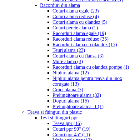
Racorduri din alama
Coturi alama egale
(23)
Coturi alama reduse
(4)
Coturi alama cu olandez
(5)
Coturi perete alama
(1)
Racorduri alama egale
(19)
Racorduri alama reduse
(35)
Racorduri alama cu olandez
(15)
Teuri alama
(23)
Coturi alama cu flansa
(3)
Mufe alama
(3)
Racorduri alama cu olandez pompe
(1)
Nipluri alama
(12)
Nipluri alama pentru teava din inox
corugata
(13)
Cruci alama
(3)
Prelungitoare alama
(32)
Dopuri alama
(15)
Prelungitoare alama_1
(1)
Teava si fitinguri din plastic
Tevi si fitinguri ppr
Teava ppr
(16)
Coturi ppr 90°
(19)
Coturi ppr 45°
(11)