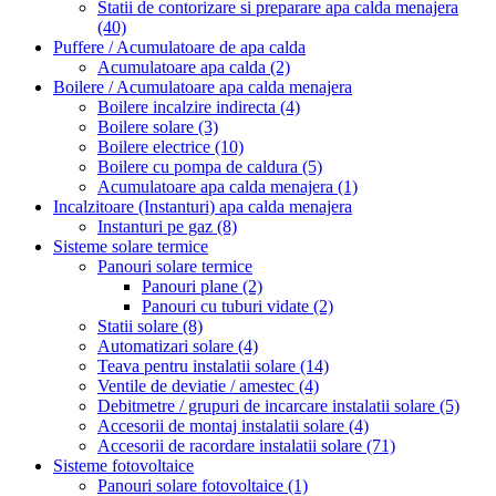
Statii de contorizare si preparare apa calda menajera
(40)
Puffere / Acumulatoare de apa calda
Acumulatoare apa calda
(2)
Boilere / Acumulatoare apa calda menajera
Boilere incalzire indirecta
(4)
Boilere solare
(3)
Boilere electrice
(10)
Boilere cu pompa de caldura
(5)
Acumulatoare apa calda menajera
(1)
Incalzitoare (Instanturi) apa calda menajera
Instanturi pe gaz
(8)
Sisteme solare termice
Panouri solare termice
Panouri plane
(2)
Panouri cu tuburi vidate
(2)
Statii solare
(8)
Automatizari solare
(4)
Teava pentru instalatii solare
(14)
Ventile de deviatie / amestec
(4)
Debitmetre / grupuri de incarcare instalatii solare
(5)
Accesorii de montaj instalatii solare
(4)
Accesorii de racordare instalatii solare
(71)
Sisteme fotovoltaice
Panouri solare fotovoltaice
(1)