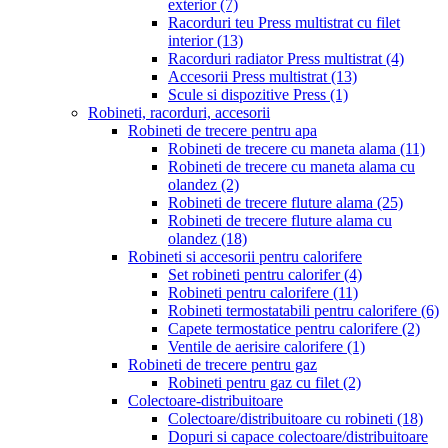
exterior
(7)
Racorduri teu Press multistrat cu filet
interior
(13)
Racorduri radiator Press multistrat
(4)
Accesorii Press multistrat
(13)
Scule si dispozitive Press
(1)
Robineti, racorduri, accesorii
Robineti de trecere pentru apa
Robineti de trecere cu maneta alama
(11)
Robineti de trecere cu maneta alama cu
olandez
(2)
Robineti de trecere fluture alama
(25)
Robineti de trecere fluture alama cu
olandez
(18)
Robineti si accesorii pentru calorifere
Set robineti pentru calorifer
(4)
Robineti pentru calorifere
(11)
Robineti termostatabili pentru calorifere
(6)
Capete termostatice pentru calorifere
(2)
Ventile de aerisire calorifere
(1)
Robineti de trecere pentru gaz
Robineti pentru gaz cu filet
(2)
Colectoare-distribuitoare
Colectoare/distribuitoare cu robineti
(18)
Dopuri si capace colectoare/distribuitoare