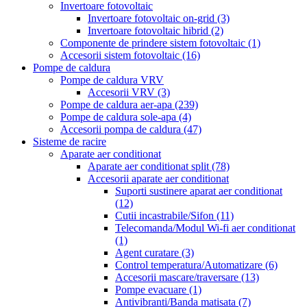
Invertoare fotovoltaic
Invertoare fotovoltaic on-grid
(3)
Invertoare fotovoltaic hibrid
(2)
Componente de prindere sistem fotovoltaic
(1)
Accesorii sistem fotovoltaic
(16)
Pompe de caldura
Pompe de caldura VRV
Accesorii VRV
(3)
Pompe de caldura aer-apa
(239)
Pompe de caldura sole-apa
(4)
Accesorii pompa de caldura
(47)
Sisteme de racire
Aparate aer conditionat
Aparate aer conditionat split
(78)
Accesorii aparate aer conditionat
Suporti sustinere aparat aer conditionat
(12)
Cutii incastrabile/Sifon
(11)
Telecomanda/Modul Wi-fi aer conditionat
(1)
Agent curatare
(3)
Control temperatura/Automatizare
(6)
Accesorii mascare/traversare
(13)
Pompe evacuare
(1)
Antivibranti/Banda matisata
(7)