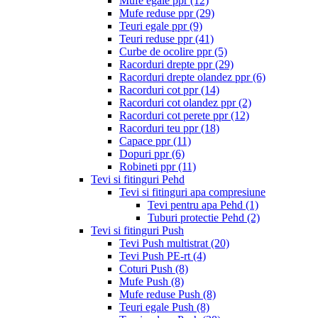
Mufe egale ppr
(12)
Mufe reduse ppr
(29)
Teuri egale ppr
(9)
Teuri reduse ppr
(41)
Curbe de ocolire ppr
(5)
Racorduri drepte ppr
(29)
Racorduri drepte olandez ppr
(6)
Racorduri cot ppr
(14)
Racorduri cot olandez ppr
(2)
Racorduri cot perete ppr
(12)
Racorduri teu ppr
(18)
Capace ppr
(11)
Dopuri ppr
(6)
Robineti ppr
(11)
Tevi si fitinguri Pehd
Tevi si fitinguri apa compresiune
Tevi pentru apa Pehd
(1)
Tuburi protectie Pehd
(2)
Tevi si fitinguri Push
Tevi Push multistrat
(20)
Tevi Push PE-rt
(4)
Coturi Push
(8)
Mufe Push
(8)
Mufe reduse Push
(8)
Teuri egale Push
(8)