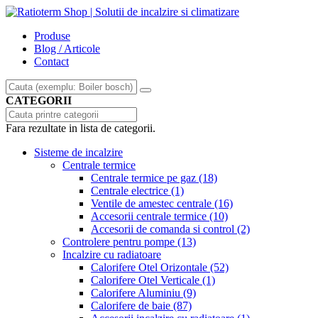
Produse
Blog / Articole
Contact
CATEGORII
Fara rezultate in lista de categorii.
Sisteme de incalzire
Centrale termice
Centrale termice pe gaz
(18)
Centrale electrice
(1)
Ventile de amestec centrale
(16)
Accesorii centrale termice
(10)
Accesorii de comanda si control
(2)
Controlere pentru pompe
(13)
Incalzire cu radiatoare
Calorifere Otel Orizontale
(52)
Calorifere Otel Verticale
(1)
Calorifere Aluminiu
(9)
Calorifere de baie
(87)