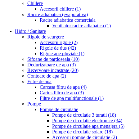
Chillere
Accesorii chillere
(1)
Racire adiabatica (evaporativa)
Racire adiabatica comerciala
Ventilator racire adiabatica
(1)
Hidro / Sanitare
Rigole de scurgere
Accesorii rigole
(2)
Rigole de dus
(42)
Rigole ape pluviale
(1)
Sifoane de pardoseala
(10)
Dedurizatoare de apa
(3)
Rezervoare incastrate
(20)
Contoare de apa
(2)
Filtre de apa
Carcasa filtru de apa
(4)
Cartus filtru de apa
(3)
Filtre de apa multifunctionale
(1)
Pompe
Pompe de circulatie
Pompe de circulatie 3 turatii
(18)
Pompe de circulatie electronice
(34)
Pompe de circulatie apa menajera
(5)
Pompe de circulatie solare
(18)
Accesorii pompe de circulatie
(2)