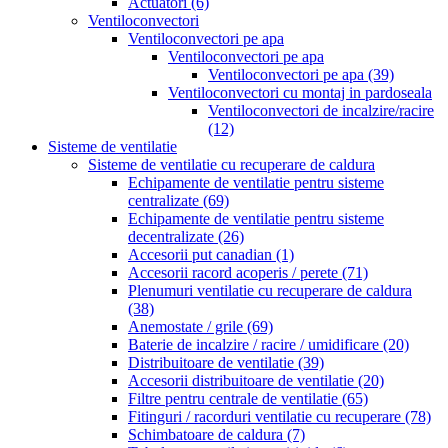
Actuatori
(6)
Ventiloconvectori
Ventiloconvectori pe apa
Ventiloconvectori pe apa
Ventiloconvectori pe apa
(39)
Ventiloconvectori cu montaj in pardoseala
Ventiloconvectori de incalzire/racire
(12)
Sisteme de ventilatie
Sisteme de ventilatie cu recuperare de caldura
Echipamente de ventilatie pentru sisteme
centralizate
(69)
Echipamente de ventilatie pentru sisteme
decentralizate
(26)
Accesorii put canadian
(1)
Accesorii racord acoperis / perete
(71)
Plenumuri ventilatie cu recuperare de caldura
(38)
Anemostate / grile
(69)
Baterie de incalzire / racire / umidificare
(20)
Distribuitoare de ventilatie
(39)
Accesorii distribuitoare de ventilatie
(20)
Filtre pentru centrale de ventilatie
(65)
Fitinguri / racorduri ventilatie cu recuperare
(78)
Schimbatoare de caldura
(7)