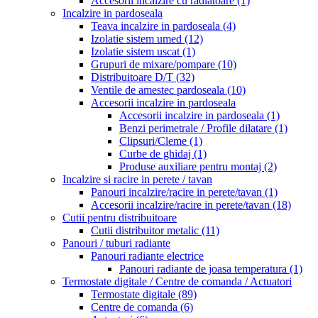
Accesorii incalzire cu radiatoare
(1)
Incalzire in pardoseala
Teava incalzire in pardoseala
(4)
Izolatie sistem umed
(12)
Izolatie sistem uscat
(1)
Grupuri de mixare/pompare
(10)
Distribuitoare D/T
(32)
Ventile de amestec pardoseala
(10)
Accesorii incalzire in pardoseala
Accesorii incalzire in pardoseala
(1)
Benzi perimetrale / Profile dilatare
(1)
Clipsuri/Cleme
(1)
Curbe de ghidaj
(1)
Produse auxiliare pentru montaj
(2)
Incalzire si racire in perete / tavan
Panouri incalzire/racire in perete/tavan
(1)
Accesorii incalzire/racire in perete/tavan
(18)
Cutii pentru distribuitoare
Cutii distribuitor metalic
(11)
Panouri / tuburi radiante
Panouri radiante electrice
Panouri radiante de joasa temperatura
(1)
Termostate digitale / Centre de comanda / Actuatori
Termostate digitale
(89)
Centre de comanda
(6)