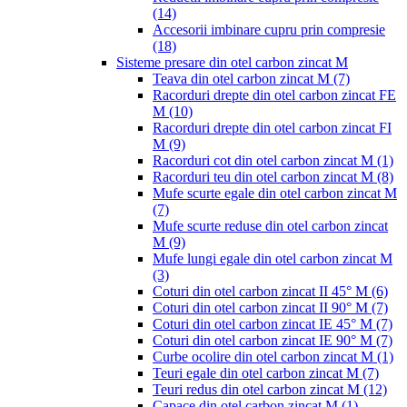
(14)
Accesorii imbinare cupru prin compresie
(18)
Sisteme presare din otel carbon zincat M
Teava din otel carbon zincat M
(7)
Racorduri drepte din otel carbon zincat FE
M
(10)
Racorduri drepte din otel carbon zincat FI
M
(9)
Racorduri cot din otel carbon zincat M
(1)
Racorduri teu din otel carbon zincat M
(8)
Mufe scurte egale din otel carbon zincat M
(7)
Mufe scurte reduse din otel carbon zincat
M
(9)
Mufe lungi egale din otel carbon zincat M
(3)
Coturi din otel carbon zincat II 45° M
(6)
Coturi din otel carbon zincat II 90° M
(7)
Coturi din otel carbon zincat IE 45° M
(7)
Coturi din otel carbon zincat IE 90° M
(7)
Curbe ocolire din otel carbon zincat M
(1)
Teuri egale din otel carbon zincat M
(7)
Teuri redus din otel carbon zincat M
(12)
Capace din otel carbon zincat M
(1)