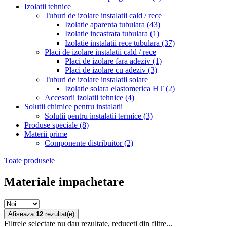
Izolatii tehnice
Tuburi de izolare instalatii cald / rece
Izolatie aparenta tubulara
(43)
Izolatie incastrata tubulara
(1)
Izolatie instalatii rece tubulara
(37)
Placi de izolare instalatii cald / rece
Placi de izolare fara adeziv
(1)
Placi de izolare cu adeziv
(3)
Tuburi de izolare instalatii solare
Izolatie solara elastomerica HT
(2)
Accesorii izolatii tehnice
(4)
Solutii chimice pentru instalatii
Solutii pentru instalatii termice
(3)
Produse speciale
(8)
Materii prime
Componente distribuitor
(2)
Toate produsele
Materiale impachetare
Afiseaza
12
rezultat(e)
Filtrele selectate nu dau rezultate, reduceti din filtre...