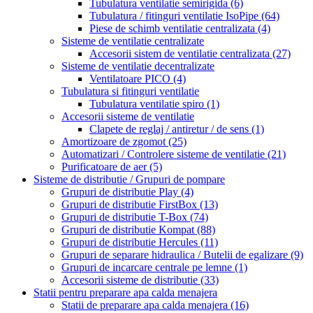
Tubulatura ventilatie semirigida
(6)
Tubulatura / fitinguri ventilatie IsoPipe
(64)
Piese de schimb ventilatie centralizata
(4)
Sisteme de ventilatie centralizate
Accesorii sistem de ventilatie centralizata
(27)
Sisteme de ventilatie decentralizate
Ventilatoare PICO
(4)
Tubulatura si fitinguri ventilatie
Tubulatura ventilatie spiro
(1)
Accesorii sisteme de ventilatie
Clapete de reglaj / antiretur / de sens
(1)
Amortizoare de zgomot
(25)
Automatizari / Controlere sisteme de ventilatie
(21)
Purificatoare de aer
(5)
Sisteme de distributie / Grupuri de pompare
Grupuri de distributie Play
(4)
Grupuri de distributie FirstBox
(13)
Grupuri de distributie T-Box
(74)
Grupuri de distributie Kompat
(88)
Grupuri de distributie Hercules
(11)
Grupuri de separare hidraulica / Butelii de egalizare
(9)
Grupuri de incarcare centrale pe lemne
(1)
Accesorii sisteme de distributie
(33)
Statii pentru preparare apa calda menajera
Statii de preparare apa calda menajera
(16)