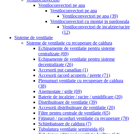
Ventiloconvectori pe apa
Ventiloconvectori pe apa
Ventiloconvectori pe apa
(39)
Ventiloconvectori cu montaj in pardoseala
Ventiloconvectori de incalzire/racire
(12)
Sisteme de ventilatie
Sisteme de ventilatie cu recuperare de caldura
Echipamente de ventilatie pentru sisteme
centralizate
(69)
Echipamente de ventilatie pentru sisteme
decentralizate
(26)
Accesorii put canadian
(1)
Accesorii racord acoperis / perete
(71)
Plenumuri ventilatie cu recuperare de caldura
(38)
Anemostate / grile
(69)
Baterie de incalzire / racire / umidificare
(20)
Distribuitoare de ventilatie
(39)
Accesorii distribuitoare de ventilatie
(20)
Filtre pentru centrale de ventilatie
(65)
Fitinguri / racorduri ventilatie cu recuperare
(78)
Schimbatoare de caldura
(7)
Tubulatura ventilatie semirigida
(6)