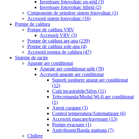
Invertoare fotovoltaic on-grid
(3)
Invertoare fotovoltaic hibrid
(2)
Componente de prindere sistem fotovoltaic
(1)
Accesorii sistem fotovoltaic
(16)
Pompe de caldura
Pompe de caldura VRV
Accesorii VRV
(3)
Pompe de caldura aer-apa
(239)
Pompe de caldura sole-apa
(4)
Accesorii pompa de caldura
(47)
Sisteme de racire
Aparate aer conditionat
Aparate aer conditionat split
(78)
Accesorii aparate aer conditionat
Suporti sustinere aparat aer conditionat
(12)
Cutii incastrabile/Sifon
(11)
Telecomanda/Modul Wi-fi aer conditionat
(1)
Agent curatare
(3)
Control temperatura/Automatizare
(6)
Accesorii mascare/traversare
(13)
Pompe evacuare
(1)
Antivibranti/Banda matisata
(7)
Chillere