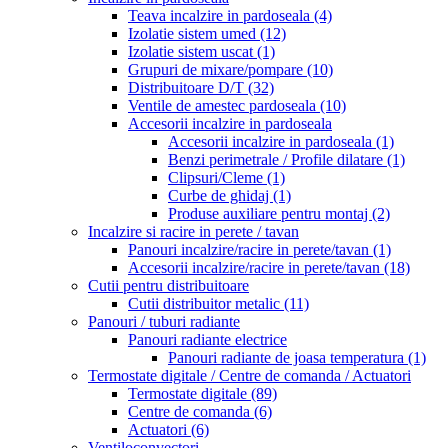
Teava incalzire in pardoseala
(4)
Izolatie sistem umed
(12)
Izolatie sistem uscat
(1)
Grupuri de mixare/pompare
(10)
Distribuitoare D/T
(32)
Ventile de amestec pardoseala
(10)
Accesorii incalzire in pardoseala
Accesorii incalzire in pardoseala
(1)
Benzi perimetrale / Profile dilatare
(1)
Clipsuri/Cleme
(1)
Curbe de ghidaj
(1)
Produse auxiliare pentru montaj
(2)
Incalzire si racire in perete / tavan
Panouri incalzire/racire in perete/tavan
(1)
Accesorii incalzire/racire in perete/tavan
(18)
Cutii pentru distribuitoare
Cutii distribuitor metalic
(11)
Panouri / tuburi radiante
Panouri radiante electrice
Panouri radiante de joasa temperatura
(1)
Termostate digitale / Centre de comanda / Actuatori
Termostate digitale
(89)
Centre de comanda
(6)
Actuatori
(6)
Ventiloconvectori