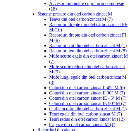
Accesorii imbinare cupru prin compresie
(18)
Sisteme presare din otel carbon zincat M
Teava din otel carbon zincat M
(7)
Racorduri drepte din otel carbon zincat FE
M
(10)
Racorduri drepte din otel carbon zincat FI
M
(9)
Racorduri cot din otel carbon zincat M
(1)
Racorduri teu din otel carbon zincat M
(8)
Mufe scurte egale din otel carbon zincat M
(7)
Mufe scurte reduse din otel carbon zincat
M
(9)
Mufe lungi egale din otel carbon zincat M
(3)
Coturi din otel carbon zincat II 45° M
(6)
Coturi din otel carbon zincat II 90° M
(7)
Coturi din otel carbon zincat IE 45° M
(7)
Coturi din otel carbon zincat IE 90° M
(7)
Curbe ocolire din otel carbon zincat M
(1)
Teuri egale din otel carbon zincat M
(7)
Teuri redus din otel carbon zincat M
(12)
Capace din otel carbon zincat M
(1)
Racorduri din alama