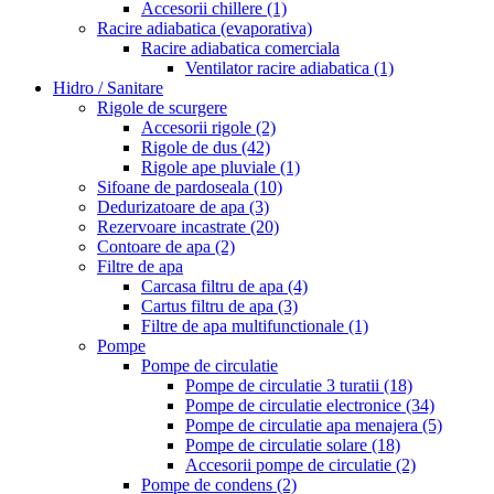
Accesorii chillere
(1)
Racire adiabatica (evaporativa)
Racire adiabatica comerciala
Ventilator racire adiabatica
(1)
Hidro / Sanitare
Rigole de scurgere
Accesorii rigole
(2)
Rigole de dus
(42)
Rigole ape pluviale
(1)
Sifoane de pardoseala
(10)
Dedurizatoare de apa
(3)
Rezervoare incastrate
(20)
Contoare de apa
(2)
Filtre de apa
Carcasa filtru de apa
(4)
Cartus filtru de apa
(3)
Filtre de apa multifunctionale
(1)
Pompe
Pompe de circulatie
Pompe de circulatie 3 turatii
(18)
Pompe de circulatie electronice
(34)
Pompe de circulatie apa menajera
(5)
Pompe de circulatie solare
(18)
Accesorii pompe de circulatie
(2)
Pompe de condens
(2)