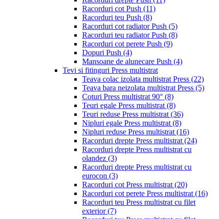
Racorduri cot Push
(11)
Racorduri teu Push
(8)
Racorduri cot radiator Push
(5)
Racorduri teu radiator Push
(8)
Racorduri cot perete Push
(9)
Dopuri Push
(4)
Mansoane de alunecare Push
(4)
Tevi si fitinguri Press multistrat
Teava colac izolata multistrat Press
(22)
Teava bara neizolata multistrat Press
(5)
Coturi Press multistrat 90°
(8)
Teuri egale Press multistrat
(8)
Teuri reduse Press multistrat
(36)
Nipluri egale Press multistrat
(8)
Nipluri reduse Press multistrat
(16)
Racorduri drepte Press multistrat
(24)
Racorduri drepte Press multistrat cu
olandez
(3)
Racorduri drepte Press multistrat cu
eurocon
(3)
Racorduri cot Press multistrat
(20)
Racorduri cot perete Press multistrat
(16)
Racorduri teu Press multistrat cu filet
exterior
(7)