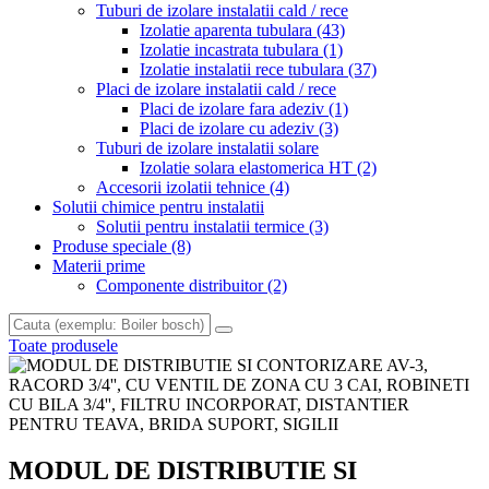
Tuburi de izolare instalatii cald / rece
Izolatie aparenta tubulara
(43)
Izolatie incastrata tubulara
(1)
Izolatie instalatii rece tubulara
(37)
Placi de izolare instalatii cald / rece
Placi de izolare fara adeziv
(1)
Placi de izolare cu adeziv
(3)
Tuburi de izolare instalatii solare
Izolatie solara elastomerica HT
(2)
Accesorii izolatii tehnice
(4)
Solutii chimice pentru instalatii
Solutii pentru instalatii termice
(3)
Produse speciale
(8)
Materii prime
Componente distribuitor
(2)
Toate produsele
MODUL DE DISTRIBUTIE SI