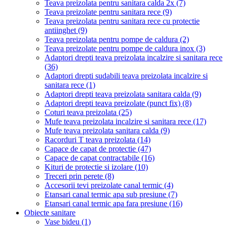
Teava preizolata pentru sanitara calda 2x
(7)
Teava preizolate pentru sanitara rece
(9)
Teava preizolata pentru sanitara rece cu protectie
antiinghet
(9)
Teava preizolata pentru pompe de caldura
(2)
Teava preizolate pentru pompe de caldura inox
(3)
Adaptori drepti teava preizolata incalzire si sanitara rece
(36)
Adaptori drepti sudabili teava preizolata incalzire si
sanitara rece
(1)
Adaptori drepti teava preizolata sanitara calda
(9)
Adaptori drepti teava preizolate (punct fix)
(8)
Coturi teava preizolata
(25)
Mufe teava preizolata incalzire si sanitara rece
(17)
Mufe teava preizolata sanitara calda
(9)
Racorduri T teava preizolata
(14)
Capace de capat de protectie
(47)
Capace de capat contractabile
(16)
Kituri de protectie si izolare
(10)
Treceri prin perete
(8)
Accesorii tevi preizolate canal termic
(4)
Etansari canal termic apa sub presiune
(7)
Etansari canal termic apa fara presiune
(16)
Obiecte sanitare
Vase bideu
(1)