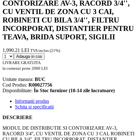
CONTORIZARE AV-3, RACORD 3/4'',
CU VENTIL DE ZONA CU 3 CAI,
ROBINETI CU BILA 3/4'', FILTRU
INCORPORAT, DISTANTIER PENTRU
TEAVA, BRIDA SUPORT, SIGILII
1,990.21 LEI
TVA inclus (21%)
Adauga in cos
LIVRARE GRATUITA
la comenzi peste 2000 LEI
Unitate masura:
BUC
Cod Produs:
R00027756
Disponibilitate:
În Stoc furnizor (10-14 zile lucratoare)
Informatii produs
Schita si specificatii
DESCRIERE
MODUL DE DISTRIBUTIE SI CONTORIZARE AV-3,
RACORD 3/4'', CU VENTIL DE ZONA CU 3 CAI, ROBINETI
CU BILA 3/4'', FILTRU INCORPORAT, DISTANTIER