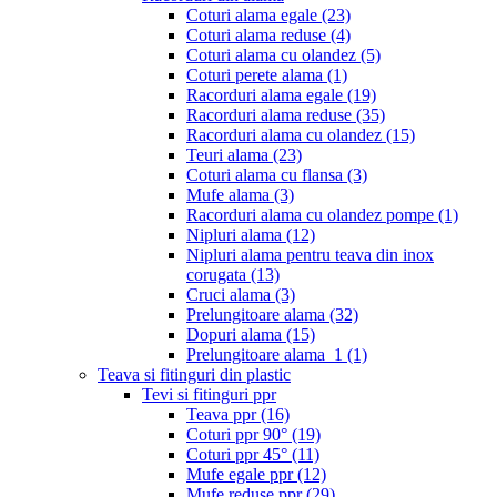
Coturi alama egale
(23)
Coturi alama reduse
(4)
Coturi alama cu olandez
(5)
Coturi perete alama
(1)
Racorduri alama egale
(19)
Racorduri alama reduse
(35)
Racorduri alama cu olandez
(15)
Teuri alama
(23)
Coturi alama cu flansa
(3)
Mufe alama
(3)
Racorduri alama cu olandez pompe
(1)
Nipluri alama
(12)
Nipluri alama pentru teava din inox
corugata
(13)
Cruci alama
(3)
Prelungitoare alama
(32)
Dopuri alama
(15)
Prelungitoare alama_1
(1)
Teava si fitinguri din plastic
Tevi si fitinguri ppr
Teava ppr
(16)
Coturi ppr 90°
(19)
Coturi ppr 45°
(11)
Mufe egale ppr
(12)
Mufe reduse ppr
(29)