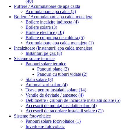
(40)
Puffere / Acumulatoare de apa calda
Acumulatoare apa calda
(2)
Boilere / Acumulatoare apa calda menajera
Boilere incalzire indirecta
(4)
Boilere solare
(3)
Boilere electrice
(10)
Boilere cu pompa de caldura
(5)
Acumulatoare apa calda menajera
(1)
Incalzitoare (Instanturi) apa calda menajera
Instanturi pe gaz
(8)
Sisteme solare termice
Panouri solare termice
Panouri plane
(2)
Panouri cu tuburi vidate
(2)
Statii solare
(8)
Automatizari solare
(4)
Teava pentru instalatii solare
(14)
Ventile de deviatie / amestec
(4)
Debitmetre / grupuri de incarcare instalatii solare
(5)
Accesorii de montaj instalatii solare
(4)
Accesorii de racordare instalatii solare
(71)
Sisteme fotovoltaice
Panouri solare fotovoltaice
(1)
Invertoare fotovoltaic