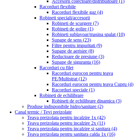
Accesorii colectoare/distribuitoare
(1)
Racorduri flexibile
Racorduri flexibile gaz
(4)
Robineti speciali/accesorii
Robineti de scurgere
(7)
Robineti de golire
(1)
Robineti sublavoar/masina spalat
(10)
Supape de sens
(23)
Filtre pentru impuritati
(9)
Supape de aerisire
(8)
Reductoare de presiune
(3)
Supape de siguranta
(16)
Racorduri cu filet
Racorduri eurocon pentru teava
PE/Multistrat
(12)
Racorduri eurocon pentru teava Cupru
(4)
Racorduri speciale
(1)
Robineti de echilibrare
Robineti de echilibrare dinamica
(3)
Produse indisponibile hidro/sanitare
(2)
Canal termic / Tevi preizolate
Teava preizolata pentru incalzire 1x
(42)
Teava preizolata pentru incalzire 2x
(11)
Teava preizolata pentru incalzire si sanitara
(4)
Teava preizolata pentru sanitara calda 1x
(16)