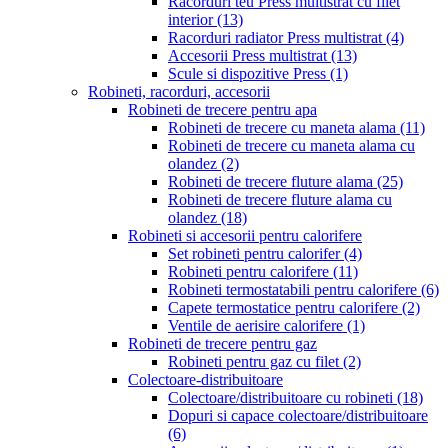
Racorduri teu Press multistrat cu filet
interior
(13)
Racorduri radiator Press multistrat
(4)
Accesorii Press multistrat
(13)
Scule si dispozitive Press
(1)
Robineti, racorduri, accesorii
Robineti de trecere pentru apa
Robineti de trecere cu maneta alama
(11)
Robineti de trecere cu maneta alama cu
olandez
(2)
Robineti de trecere fluture alama
(25)
Robineti de trecere fluture alama cu
olandez
(18)
Robineti si accesorii pentru calorifere
Set robineti pentru calorifer
(4)
Robineti pentru calorifere
(11)
Robineti termostatabili pentru calorifere
(6)
Capete termostatice pentru calorifere
(2)
Ventile de aerisire calorifere
(1)
Robineti de trecere pentru gaz
Robineti pentru gaz cu filet
(2)
Colectoare-distribuitoare
Colectoare/distribuitoare cu robineti
(18)
Dopuri si capace colectoare/distribuitoare
(6)