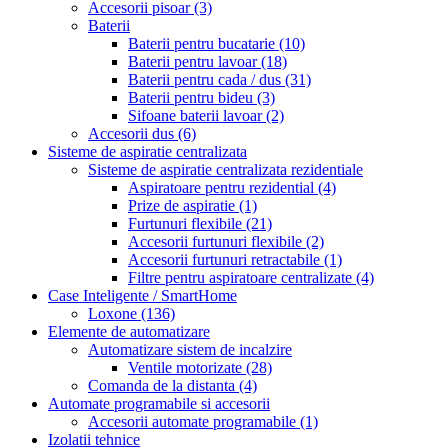
Accesorii pisoar
(3)
Baterii
Baterii pentru bucatarie
(10)
Baterii pentru lavoar
(18)
Baterii pentru cada / dus
(31)
Baterii pentru bideu
(3)
Sifoane baterii lavoar
(2)
Accesorii dus
(6)
Sisteme de aspiratie centralizata
Sisteme de aspiratie centralizata rezidentiale
Aspiratoare pentru rezidential
(4)
Prize de aspiratie
(1)
Furtunuri flexibile
(21)
Accesorii furtunuri flexibile
(2)
Accesorii furtunuri retractabile
(1)
Filtre pentru aspiratoare centralizate
(4)
Case Inteligente / SmartHome
Loxone
(136)
Elemente de automatizare
Automatizare sistem de incalzire
Ventile motorizate
(28)
Comanda de la distanta
(4)
Automate programabile si accesorii
Accesorii automate programabile
(1)
Izolatii tehnice