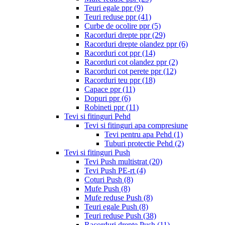
Teuri egale ppr
(9)
Teuri reduse ppr
(41)
Curbe de ocolire ppr
(5)
Racorduri drepte ppr
(29)
Racorduri drepte olandez ppr
(6)
Racorduri cot ppr
(14)
Racorduri cot olandez ppr
(2)
Racorduri cot perete ppr
(12)
Racorduri teu ppr
(18)
Capace ppr
(11)
Dopuri ppr
(6)
Robineti ppr
(11)
Tevi si fitinguri Pehd
Tevi si fitinguri apa compresiune
Tevi pentru apa Pehd
(1)
Tuburi protectie Pehd
(2)
Tevi si fitinguri Push
Tevi Push multistrat
(20)
Tevi Push PE-rt
(4)
Coturi Push
(8)
Mufe Push
(8)
Mufe reduse Push
(8)
Teuri egale Push
(8)
Teuri reduse Push
(38)
Racorduri drepte Push
(11)