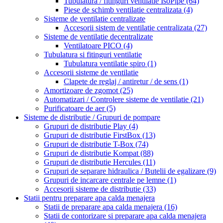
Tubulatura / fitinguri ventilatie IsoPipe
(64)
Piese de schimb ventilatie centralizata
(4)
Sisteme de ventilatie centralizate
Accesorii sistem de ventilatie centralizata
(27)
Sisteme de ventilatie decentralizate
Ventilatoare PICO
(4)
Tubulatura si fitinguri ventilatie
Tubulatura ventilatie spiro
(1)
Accesorii sisteme de ventilatie
Clapete de reglaj / antiretur / de sens
(1)
Amortizoare de zgomot
(25)
Automatizari / Controlere sisteme de ventilatie
(21)
Purificatoare de aer
(5)
Sisteme de distributie / Grupuri de pompare
Grupuri de distributie Play
(4)
Grupuri de distributie FirstBox
(13)
Grupuri de distributie T-Box
(74)
Grupuri de distributie Kompat
(88)
Grupuri de distributie Hercules
(11)
Grupuri de separare hidraulica / Butelii de egalizare
(9)
Grupuri de incarcare centrale pe lemne
(1)
Accesorii sisteme de distributie
(33)
Statii pentru preparare apa calda menajera
Statii de preparare apa calda menajera
(16)
Statii de contorizare si preparare apa calda menajera