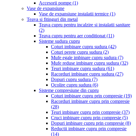
Accesorii pompe
(1)
Vase de expansiune
Vase de expansiune instalatii termice
(1)
Teava si fitinguri din metal
Teava cupru pentru incalzire si instalatii sanitare
(2)
Teava cupru pentru aer conditionat
(11)
Sisteme sudura cupru
Coturi imbinare cupru sudura
(42)
Coturi perete cupru sudura
(2)
Mufe egale imbinare cupru sudura
(7)
Mufe reduse imbinare cupru sudura
(32)
Teuri imbinare cupru sudura
(61)
Racorduri imbinare cupru sudura
(27)
Dopuri cupru sudura
(7)
Ocolire cupru sudura
(6)
Sisteme compresiune din cupru
Coturi imbinare cupru prin compresie
(19)
Racorduri imbinare cupru prin compresie
(28)
Teuri imbinare cupru prin compresie
(37)
Cruci imbinare cupru prin compresie
(5)
Dopuri imbinare cupru prin compresie
(8)
Reductii imbinare cupru prin compresie
(14)