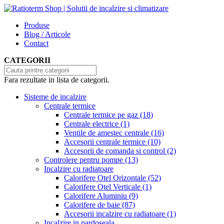
Produse
Blog / Articole
Contact
CATEGORII
Fara rezultate in lista de categorii.
Sisteme de incalzire
Centrale termice
Centrale termice pe gaz
(18)
Centrale electrice
(1)
Ventile de amestec centrale
(16)
Accesorii centrale termice
(10)
Accesorii de comanda si control
(2)
Controlere pentru pompe
(13)
Incalzire cu radiatoare
Calorifere Otel Orizontale
(52)
Calorifere Otel Verticale
(1)
Calorifere Aluminiu
(9)
Calorifere de baie
(87)
Accesorii incalzire cu radiatoare
(1)
Incalzire in pardoseala