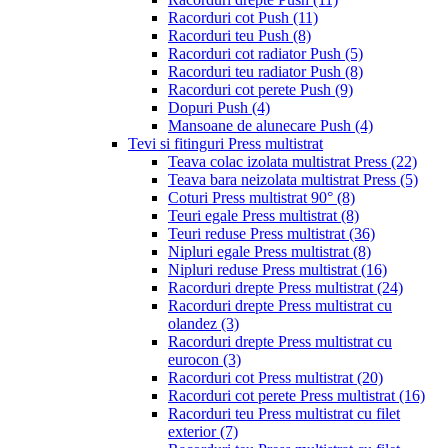
Racorduri cot Push
(11)
Racorduri teu Push
(8)
Racorduri cot radiator Push
(5)
Racorduri teu radiator Push
(8)
Racorduri cot perete Push
(9)
Dopuri Push
(4)
Mansoane de alunecare Push
(4)
Tevi si fitinguri Press multistrat
Teava colac izolata multistrat Press
(22)
Teava bara neizolata multistrat Press
(5)
Coturi Press multistrat 90°
(8)
Teuri egale Press multistrat
(8)
Teuri reduse Press multistrat
(36)
Nipluri egale Press multistrat
(8)
Nipluri reduse Press multistrat
(16)
Racorduri drepte Press multistrat
(24)
Racorduri drepte Press multistrat cu
olandez
(3)
Racorduri drepte Press multistrat cu
eurocon
(3)
Racorduri cot Press multistrat
(20)
Racorduri cot perete Press multistrat
(16)
Racorduri teu Press multistrat cu filet
exterior
(7)