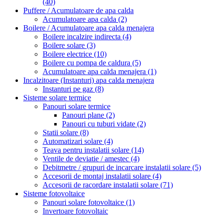
(40)
Puffere / Acumulatoare de apa calda
Acumulatoare apa calda
(2)
Boilere / Acumulatoare apa calda menajera
Boilere incalzire indirecta
(4)
Boilere solare
(3)
Boilere electrice
(10)
Boilere cu pompa de caldura
(5)
Acumulatoare apa calda menajera
(1)
Incalzitoare (Instanturi) apa calda menajera
Instanturi pe gaz
(8)
Sisteme solare termice
Panouri solare termice
Panouri plane
(2)
Panouri cu tuburi vidate
(2)
Statii solare
(8)
Automatizari solare
(4)
Teava pentru instalatii solare
(14)
Ventile de deviatie / amestec
(4)
Debitmetre / grupuri de incarcare instalatii solare
(5)
Accesorii de montaj instalatii solare
(4)
Accesorii de racordare instalatii solare
(71)
Sisteme fotovoltaice
Panouri solare fotovoltaice
(1)
Invertoare fotovoltaic