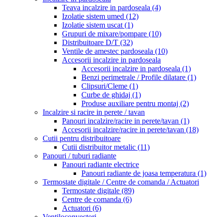
Teava incalzire in pardoseala
(4)
Izolatie sistem umed
(12)
Izolatie sistem uscat
(1)
Grupuri de mixare/pompare
(10)
Distribuitoare D/T
(32)
Ventile de amestec pardoseala
(10)
Accesorii incalzire in pardoseala
Accesorii incalzire in pardoseala
(1)
Benzi perimetrale / Profile dilatare
(1)
Clipsuri/Cleme
(1)
Curbe de ghidaj
(1)
Produse auxiliare pentru montaj
(2)
Incalzire si racire in perete / tavan
Panouri incalzire/racire in perete/tavan
(1)
Accesorii incalzire/racire in perete/tavan
(18)
Cutii pentru distribuitoare
Cutii distribuitor metalic
(11)
Panouri / tuburi radiante
Panouri radiante electrice
Panouri radiante de joasa temperatura
(1)
Termostate digitale / Centre de comanda / Actuatori
Termostate digitale
(89)
Centre de comanda
(6)
Actuatori
(6)
Ventiloconvectori