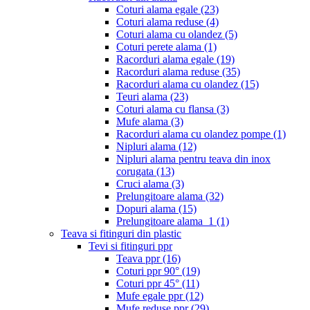
Coturi alama egale
(23)
Coturi alama reduse
(4)
Coturi alama cu olandez
(5)
Coturi perete alama
(1)
Racorduri alama egale
(19)
Racorduri alama reduse
(35)
Racorduri alama cu olandez
(15)
Teuri alama
(23)
Coturi alama cu flansa
(3)
Mufe alama
(3)
Racorduri alama cu olandez pompe
(1)
Nipluri alama
(12)
Nipluri alama pentru teava din inox
corugata
(13)
Cruci alama
(3)
Prelungitoare alama
(32)
Dopuri alama
(15)
Prelungitoare alama_1
(1)
Teava si fitinguri din plastic
Tevi si fitinguri ppr
Teava ppr
(16)
Coturi ppr 90°
(19)
Coturi ppr 45°
(11)
Mufe egale ppr
(12)
Mufe reduse ppr
(29)