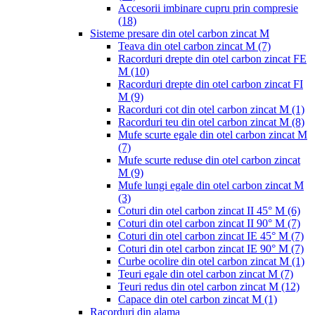
Accesorii imbinare cupru prin compresie
(18)
Sisteme presare din otel carbon zincat M
Teava din otel carbon zincat M
(7)
Racorduri drepte din otel carbon zincat FE
M
(10)
Racorduri drepte din otel carbon zincat FI
M
(9)
Racorduri cot din otel carbon zincat M
(1)
Racorduri teu din otel carbon zincat M
(8)
Mufe scurte egale din otel carbon zincat M
(7)
Mufe scurte reduse din otel carbon zincat
M
(9)
Mufe lungi egale din otel carbon zincat M
(3)
Coturi din otel carbon zincat II 45° M
(6)
Coturi din otel carbon zincat II 90° M
(7)
Coturi din otel carbon zincat IE 45° M
(7)
Coturi din otel carbon zincat IE 90° M
(7)
Curbe ocolire din otel carbon zincat M
(1)
Teuri egale din otel carbon zincat M
(7)
Teuri redus din otel carbon zincat M
(12)
Capace din otel carbon zincat M
(1)
Racorduri din alama