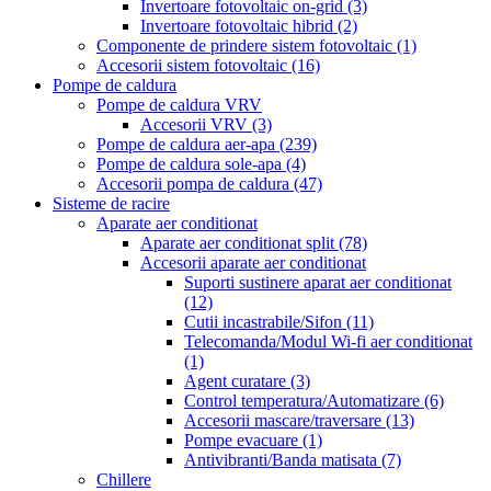
Invertoare fotovoltaic on-grid
(3)
Invertoare fotovoltaic hibrid
(2)
Componente de prindere sistem fotovoltaic
(1)
Accesorii sistem fotovoltaic
(16)
Pompe de caldura
Pompe de caldura VRV
Accesorii VRV
(3)
Pompe de caldura aer-apa
(239)
Pompe de caldura sole-apa
(4)
Accesorii pompa de caldura
(47)
Sisteme de racire
Aparate aer conditionat
Aparate aer conditionat split
(78)
Accesorii aparate aer conditionat
Suporti sustinere aparat aer conditionat
(12)
Cutii incastrabile/Sifon
(11)
Telecomanda/Modul Wi-fi aer conditionat
(1)
Agent curatare
(3)
Control temperatura/Automatizare
(6)
Accesorii mascare/traversare
(13)
Pompe evacuare
(1)
Antivibranti/Banda matisata
(7)
Chillere