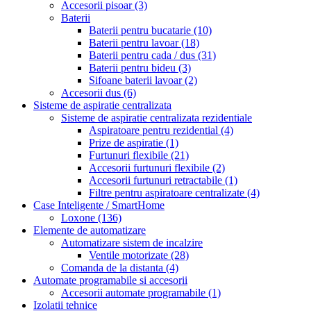
Accesorii pisoar
(3)
Baterii
Baterii pentru bucatarie
(10)
Baterii pentru lavoar
(18)
Baterii pentru cada / dus
(31)
Baterii pentru bideu
(3)
Sifoane baterii lavoar
(2)
Accesorii dus
(6)
Sisteme de aspiratie centralizata
Sisteme de aspiratie centralizata rezidentiale
Aspiratoare pentru rezidential
(4)
Prize de aspiratie
(1)
Furtunuri flexibile
(21)
Accesorii furtunuri flexibile
(2)
Accesorii furtunuri retractabile
(1)
Filtre pentru aspiratoare centralizate
(4)
Case Inteligente / SmartHome
Loxone
(136)
Elemente de automatizare
Automatizare sistem de incalzire
Ventile motorizate
(28)
Comanda de la distanta
(4)
Automate programabile si accesorii
Accesorii automate programabile
(1)
Izolatii tehnice