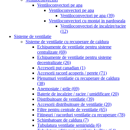
Ventiloconvectori pe apa
Ventiloconvectori pe apa
Ventiloconvectori pe apa
(39)
Ventiloconvectori cu montaj in pardoseala
Ventiloconvectori de incalzire/racire
(12)
Sisteme de ventilatie
Sisteme de ventilatie cu recuperare de caldura
Echipamente de ventilatie pentru sisteme
centralizate
(69)
Echipamente de ventilatie pentru sisteme
decentralizate
(26)
Accesorii put canadian
(1)
Accesorii racord acoperis / perete
(71)
Plenumuri ventilatie cu recuperare de caldura
(38)
Anemostate / grile
(69)
Baterie de incalzire / racire / umidificare
(20)
Distribuitoare de ventilatie
(39)
Accesorii distribuitoare de ventilatie
(20)
Filtre pentru centrale de ventilatie
(65)
Fitinguri / racorduri ventilatie cu recuperare
(78)
Schimbatoare de caldura
(7)
Tubulatura ventilatie semirigida
(6)