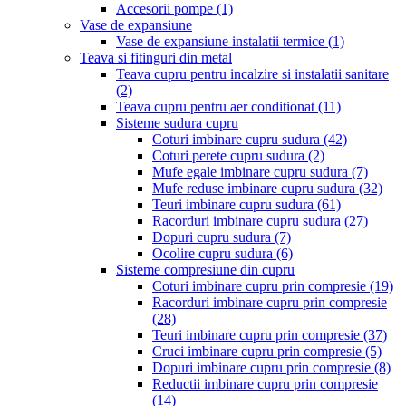
Accesorii pompe
(1)
Vase de expansiune
Vase de expansiune instalatii termice
(1)
Teava si fitinguri din metal
Teava cupru pentru incalzire si instalatii sanitare
(2)
Teava cupru pentru aer conditionat
(11)
Sisteme sudura cupru
Coturi imbinare cupru sudura
(42)
Coturi perete cupru sudura
(2)
Mufe egale imbinare cupru sudura
(7)
Mufe reduse imbinare cupru sudura
(32)
Teuri imbinare cupru sudura
(61)
Racorduri imbinare cupru sudura
(27)
Dopuri cupru sudura
(7)
Ocolire cupru sudura
(6)
Sisteme compresiune din cupru
Coturi imbinare cupru prin compresie
(19)
Racorduri imbinare cupru prin compresie
(28)
Teuri imbinare cupru prin compresie
(37)
Cruci imbinare cupru prin compresie
(5)
Dopuri imbinare cupru prin compresie
(8)
Reductii imbinare cupru prin compresie
(14)