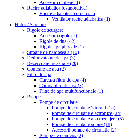
Accesorii chillere
(1)
Racire adiabatica (evaporativa)
Racire adiabatica comerciala
Ventilator racire adiabatica
(1)
Hidro / Sanitare
Rigole de scurgere
Accesorii rigole
(2)
Rigole de dus
(42)
Rigole ape pluviale
(1)
Sifoane de pardoseala
(10)
Dedurizatoare de apa
(3)
Rezervoare incastrate
(20)
Contoare de apa
(2)
Filtre de apa
Carcasa filtru de apa
(4)
Cartus filtru de apa
(3)
Filtre de apa multifunctionale
(1)
Pompe
Pompe de circulatie
Pompe de circulatie 3 turatii
(18)
Pompe de circulatie electronice
(34)
Pompe de circulatie apa menajera
(5)
Pompe de circulatie solare
(18)
Accesorii pompe de circulatie
(2)
Pompe de condens
(2)