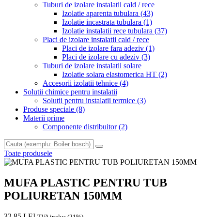
Tuburi de izolare instalatii cald / rece
Izolatie aparenta tubulara
(43)
Izolatie incastrata tubulara
(1)
Izolatie instalatii rece tubulara
(37)
Placi de izolare instalatii cald / rece
Placi de izolare fara adeziv
(1)
Placi de izolare cu adeziv
(3)
Tuburi de izolare instalatii solare
Izolatie solara elastomerica HT
(2)
Accesorii izolatii tehnice
(4)
Solutii chimice pentru instalatii
Solutii pentru instalatii termice
(3)
Produse speciale
(8)
Materii prime
Componente distribuitor
(2)
Toate produsele
MUFA PLASTIC PENTRU TUB
POLIURETAN 150MM
32.85 LEI
TVA inclus (21%)