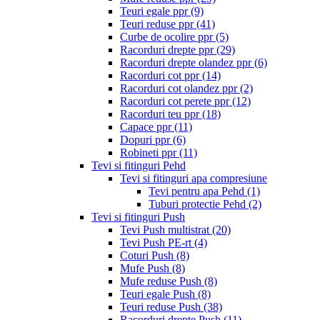
Teuri egale ppr
(9)
Teuri reduse ppr
(41)
Curbe de ocolire ppr
(5)
Racorduri drepte ppr
(29)
Racorduri drepte olandez ppr
(6)
Racorduri cot ppr
(14)
Racorduri cot olandez ppr
(2)
Racorduri cot perete ppr
(12)
Racorduri teu ppr
(18)
Capace ppr
(11)
Dopuri ppr
(6)
Robineti ppr
(11)
Tevi si fitinguri Pehd
Tevi si fitinguri apa compresiune
Tevi pentru apa Pehd
(1)
Tuburi protectie Pehd
(2)
Tevi si fitinguri Push
Tevi Push multistrat
(20)
Tevi Push PE-rt
(4)
Coturi Push
(8)
Mufe Push
(8)
Mufe reduse Push
(8)
Teuri egale Push
(8)
Teuri reduse Push
(38)
Racorduri drepte Push
(11)