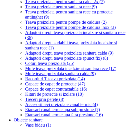
Teava preizolata pentru sanitara calda 2x
(7)
Teava preizolate pentru sanitara rece
(9)
Teava preizolata pentru sanitara rece cu protectie
antiinghet
(9)
Teava preizolata pentru pompe de caldura
(2)
Teava preizolate pentru pompe de caldura inox
(3)
Adaptori drepti teava preizolata incalzire si sanitara rece
(36)
Adaptori drepti sudabili teava preizolata incalzire si
sanitara rece
(1)
Adaptori drepti teava preizolata sanitara calda
(9)
Adaptori drepti teava preizolate (punct fix)
(8)
Coturi teava preizolata
(25)
Mufe teava preizolata incalzire si sanitara rece
(17)
Mufe teava preizolata sanitara calda
(9)
Racorduri T teava preizolata
(14)
Capace de capat de protectie
(47)
Capace de capat contractabile
(16)
Kituri de protectie si izolare
(10)
Treceri prin perete
(8)
Accesorii tevi preizolate canal termic
(4)
Etansari canal termic apa sub presiune
(7)
Etansari canal termic apa fara presiune
(16)
Obiecte sanitare
Vase bideu
(1)