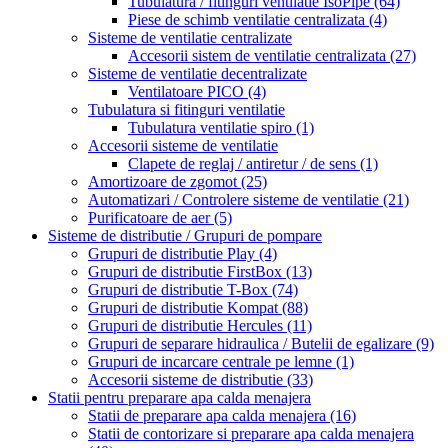
Tubulatura / fitinguri ventilatie IsoPipe
(64)
Piese de schimb ventilatie centralizata
(4)
Sisteme de ventilatie centralizate
Accesorii sistem de ventilatie centralizata
(27)
Sisteme de ventilatie decentralizate
Ventilatoare PICO
(4)
Tubulatura si fitinguri ventilatie
Tubulatura ventilatie spiro
(1)
Accesorii sisteme de ventilatie
Clapete de reglaj / antiretur / de sens
(1)
Amortizoare de zgomot
(25)
Automatizari / Controlere sisteme de ventilatie
(21)
Purificatoare de aer
(5)
Sisteme de distributie / Grupuri de pompare
Grupuri de distributie Play
(4)
Grupuri de distributie FirstBox
(13)
Grupuri de distributie T-Box
(74)
Grupuri de distributie Kompat
(88)
Grupuri de distributie Hercules
(11)
Grupuri de separare hidraulica / Butelii de egalizare
(9)
Grupuri de incarcare centrale pe lemne
(1)
Accesorii sisteme de distributie
(33)
Statii pentru preparare apa calda menajera
Statii de preparare apa calda menajera
(16)
Statii de contorizare si preparare apa calda menajera