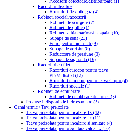
Accesorii colectoare/distribuitoare
(1)
Racorduri flexibile
Racorduri flexibile gaz
(4)
Robineti speciali/accesorii
Robineti de scurgere
(7)
Robineti de golire
(1)
Robineti sublavoar/masina spalat
(10)
Supape de sens
(23)
Filtre pentru impuritati
(9)
Supape de aerisire
(8)
Reductoare de presiune
(3)
Supape de siguranta
(16)
Racorduri cu filet
Racorduri eurocon pentru teava
PE/Multistrat
(12)
Racorduri eurocon pentru teava Cupru
(4)
Racorduri speciale
(1)
Robineti de echilibrare
Robineti de echilibrare dinamica
(3)
Produse indisponibile hidro/sanitare
(2)
Canal termic / Tevi preizolate
Teava preizolata pentru incalzire 1x
(42)
Teava preizolata pentru incalzire 2x
(11)
Teava preizolata pentru incalzire si sanitara
(4)
Teava preizolata pentru sanitara calda 1x
(16)