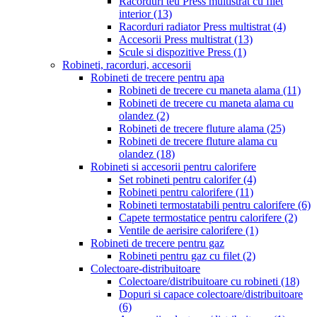
Racorduri teu Press multistrat cu filet
interior
(13)
Racorduri radiator Press multistrat
(4)
Accesorii Press multistrat
(13)
Scule si dispozitive Press
(1)
Robineti, racorduri, accesorii
Robineti de trecere pentru apa
Robineti de trecere cu maneta alama
(11)
Robineti de trecere cu maneta alama cu
olandez
(2)
Robineti de trecere fluture alama
(25)
Robineti de trecere fluture alama cu
olandez
(18)
Robineti si accesorii pentru calorifere
Set robineti pentru calorifer
(4)
Robineti pentru calorifere
(11)
Robineti termostatabili pentru calorifere
(6)
Capete termostatice pentru calorifere
(2)
Ventile de aerisire calorifere
(1)
Robineti de trecere pentru gaz
Robineti pentru gaz cu filet
(2)
Colectoare-distribuitoare
Colectoare/distribuitoare cu robineti
(18)
Dopuri si capace colectoare/distribuitoare
(6)