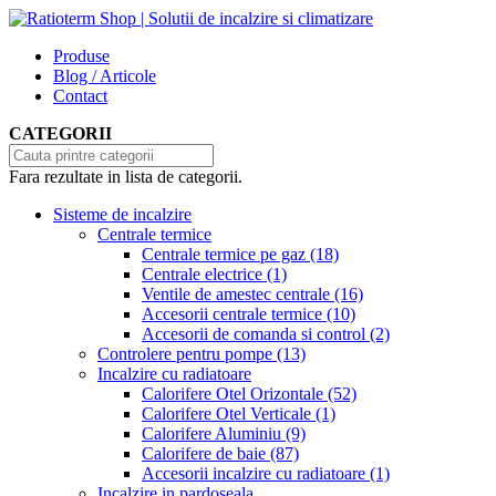
Produse
Blog / Articole
Contact
CATEGORII
Fara rezultate in lista de categorii.
Sisteme de incalzire
Centrale termice
Centrale termice pe gaz
(18)
Centrale electrice
(1)
Ventile de amestec centrale
(16)
Accesorii centrale termice
(10)
Accesorii de comanda si control
(2)
Controlere pentru pompe
(13)
Incalzire cu radiatoare
Calorifere Otel Orizontale
(52)
Calorifere Otel Verticale
(1)
Calorifere Aluminiu
(9)
Calorifere de baie
(87)
Accesorii incalzire cu radiatoare
(1)
Incalzire in pardoseala