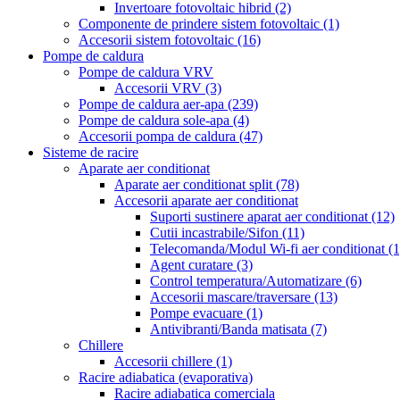
Invertoare fotovoltaic hibrid
(2)
Componente de prindere sistem fotovoltaic
(1)
Accesorii sistem fotovoltaic
(16)
Pompe de caldura
Pompe de caldura VRV
Accesorii VRV
(3)
Pompe de caldura aer-apa
(239)
Pompe de caldura sole-apa
(4)
Accesorii pompa de caldura
(47)
Sisteme de racire
Aparate aer conditionat
Aparate aer conditionat split
(78)
Accesorii aparate aer conditionat
Suporti sustinere aparat aer conditionat
(12)
Cutii incastrabile/Sifon
(11)
Telecomanda/Modul Wi-fi aer conditionat
(1
Agent curatare
(3)
Control temperatura/Automatizare
(6)
Accesorii mascare/traversare
(13)
Pompe evacuare
(1)
Antivibranti/Banda matisata
(7)
Chillere
Accesorii chillere
(1)
Racire adiabatica (evaporativa)
Racire adiabatica comerciala