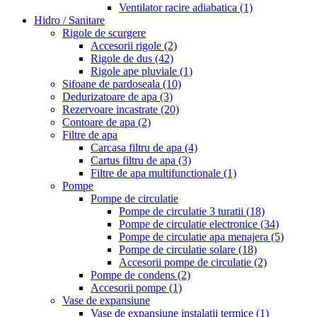
Ventilator racire adiabatica
(1)
Hidro / Sanitare
Rigole de scurgere
Accesorii rigole
(2)
Rigole de dus
(42)
Rigole ape pluviale
(1)
Sifoane de pardoseala
(10)
Dedurizatoare de apa
(3)
Rezervoare incastrate
(20)
Contoare de apa
(2)
Filtre de apa
Carcasa filtru de apa
(4)
Cartus filtru de apa
(3)
Filtre de apa multifunctionale
(1)
Pompe
Pompe de circulatie
Pompe de circulatie 3 turatii
(18)
Pompe de circulatie electronice
(34)
Pompe de circulatie apa menajera
(5)
Pompe de circulatie solare
(18)
Accesorii pompe de circulatie
(2)
Pompe de condens
(2)
Accesorii pompe
(1)
Vase de expansiune
Vase de expansiune instalatii termice
(1)