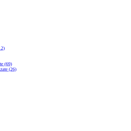
12)
ate
(69)
izate
(26)