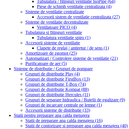
Tubulatura / fitinguri ventilatie IsoPipe
(64)
Piese de schimb ventilatie centralizata
(4)
Sisteme de ventilatie centralizate
Accesorii sistem de ventilatie centralizata
(27)
Sisteme de ventilatie decentralizate
Ventilatoare PICO
(4)
Tubulatura si fitinguri ventilatie
Tubulatura ventilatie spiro
(1)
Accesorii sisteme de ventilatie
Clapete de reglaj / antiretur / de sens
(1)
Amortizoare de zgomot
(25)
Automatizari / Controlere sisteme de ventilatie
(21)
Purificatoare de aer
(5)
Sisteme de distributie / Grupuri de pompare
Grupuri de distributie Play
(4)
Grupuri de distributie FirstBox
(13)
Grupuri de distributie T-Box
(74)
Grupuri de distributie Kompat
(88)
Grupuri de distributie Hercules
(11)
Grupuri de separare hidraulica / Butelii de egalizare
(9)
Grupuri de incarcare centrale pe lemne
(1)
Accesorii sisteme de distributie
(33)
Statii pentru preparare apa calda menajera
Statii de preparare apa calda menajera
(16)
Statii de contorizare si preparare apa calda menajera
(40)