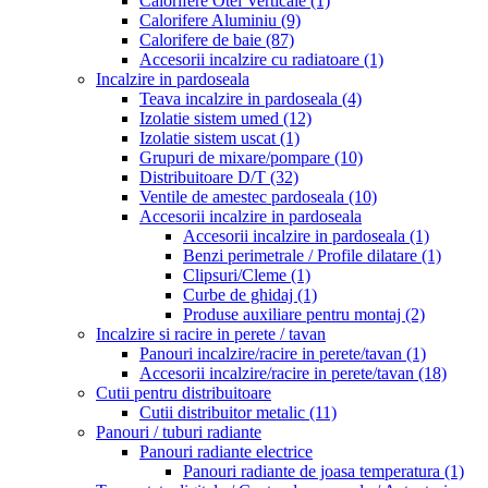
Calorifere Otel Verticale
(1)
Calorifere Aluminiu
(9)
Calorifere de baie
(87)
Accesorii incalzire cu radiatoare
(1)
Incalzire in pardoseala
Teava incalzire in pardoseala
(4)
Izolatie sistem umed
(12)
Izolatie sistem uscat
(1)
Grupuri de mixare/pompare
(10)
Distribuitoare D/T
(32)
Ventile de amestec pardoseala
(10)
Accesorii incalzire in pardoseala
Accesorii incalzire in pardoseala
(1)
Benzi perimetrale / Profile dilatare
(1)
Clipsuri/Cleme
(1)
Curbe de ghidaj
(1)
Produse auxiliare pentru montaj
(2)
Incalzire si racire in perete / tavan
Panouri incalzire/racire in perete/tavan
(1)
Accesorii incalzire/racire in perete/tavan
(18)
Cutii pentru distribuitoare
Cutii distribuitor metalic
(11)
Panouri / tuburi radiante
Panouri radiante electrice
Panouri radiante de joasa temperatura
(1)