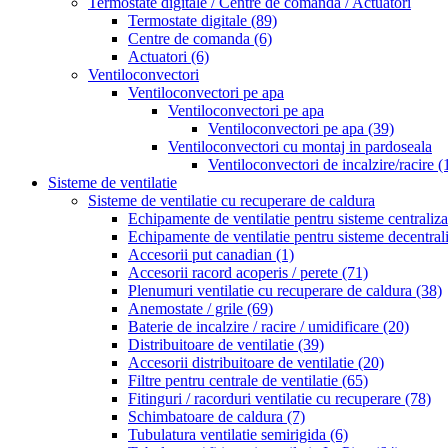
Termostate digitale / Centre de comanda / Actuatori
Termostate digitale
(89)
Centre de comanda
(6)
Actuatori
(6)
Ventiloconvectori
Ventiloconvectori pe apa
Ventiloconvectori pe apa
Ventiloconvectori pe apa
(39)
Ventiloconvectori cu montaj in pardoseala
Ventiloconvectori de incalzire/racire
(
Sisteme de ventilatie
Sisteme de ventilatie cu recuperare de caldura
Echipamente de ventilatie pentru sisteme centraliz
Echipamente de ventilatie pentru sisteme decentral
Accesorii put canadian
(1)
Accesorii racord acoperis / perete
(71)
Plenumuri ventilatie cu recuperare de caldura
(38)
Anemostate / grile
(69)
Baterie de incalzire / racire / umidificare
(20)
Distribuitoare de ventilatie
(39)
Accesorii distribuitoare de ventilatie
(20)
Filtre pentru centrale de ventilatie
(65)
Fitinguri / racorduri ventilatie cu recuperare
(78)
Schimbatoare de caldura
(7)
Tubulatura ventilatie semirigida
(6)