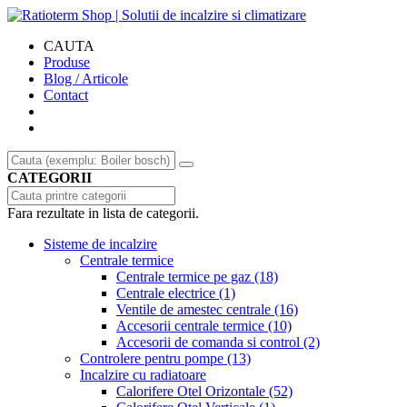
CAUTA
Produse
Blog / Articole
Contact
CATEGORII
Fara rezultate in lista de categorii.
Sisteme de incalzire
Centrale termice
Centrale termice pe gaz
(18)
Centrale electrice
(1)
Ventile de amestec centrale
(16)
Accesorii centrale termice
(10)
Accesorii de comanda si control
(2)
Controlere pentru pompe
(13)
Incalzire cu radiatoare
Calorifere Otel Orizontale
(52)