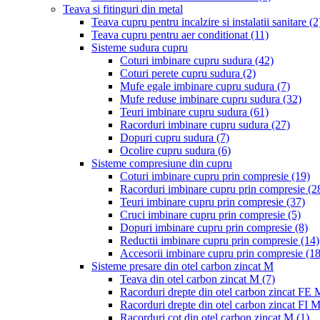
Teava si fitinguri din metal
Teava cupru pentru incalzire si instalatii sanitare
(2
Teava cupru pentru aer conditionat
(11)
Sisteme sudura cupru
Coturi imbinare cupru sudura
(42)
Coturi perete cupru sudura
(2)
Mufe egale imbinare cupru sudura
(7)
Mufe reduse imbinare cupru sudura
(32)
Teuri imbinare cupru sudura
(61)
Racorduri imbinare cupru sudura
(27)
Dopuri cupru sudura
(7)
Ocolire cupru sudura
(6)
Sisteme compresiune din cupru
Coturi imbinare cupru prin compresie
(19)
Racorduri imbinare cupru prin compresie
(2
Teuri imbinare cupru prin compresie
(37)
Cruci imbinare cupru prin compresie
(5)
Dopuri imbinare cupru prin compresie
(8)
Reductii imbinare cupru prin compresie
(14)
Accesorii imbinare cupru prin compresie
(18
Sisteme presare din otel carbon zincat M
Teava din otel carbon zincat M
(7)
Racorduri drepte din otel carbon zincat FE
Racorduri drepte din otel carbon zincat FI 
Racorduri cot din otel carbon zincat M
(1)