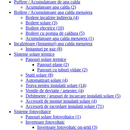
Puffere / Acumulatoare de apa calda
Acumulatoare apa calda
(2)
Boilere / Acumulatoare apa calda menajera
Boilere incalzire indirecta
(4)
Boilere solare
(3)
Boilere electrice
(10)
Boilere cu pompa de caldura
(5)
Acumulatoare apa calda menajera
(1)
Incalzitoare (Instanturi) apa calda menajera
Instanturi pe gaz
(8)
Sisteme solare termice
Panouri solare termice
Panouri plane
(2)
Panouri cu tuburi vidate
(2)
Statii solare
(8)
Automatizari solare
(4)
Teava pentru instalatii solare
(14)
Ventile de deviatie / amestec
(4)
Debitmetre / grupuri de incarcare instalatii solare
(5)
Accesorii de montaj instalatii solare
(4)
Accesorii de racordare instalatii solare
(71)
Sisteme fotovoltaice
Panouri solare fotovoltaice
(1)
Invertoare fotovoltaic
Invertoare fotovoltaic on-grid
(3)