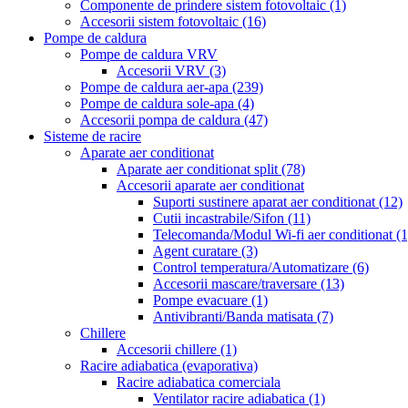
Componente de prindere sistem fotovoltaic
(1)
Accesorii sistem fotovoltaic
(16)
Pompe de caldura
Pompe de caldura VRV
Accesorii VRV
(3)
Pompe de caldura aer-apa
(239)
Pompe de caldura sole-apa
(4)
Accesorii pompa de caldura
(47)
Sisteme de racire
Aparate aer conditionat
Aparate aer conditionat split
(78)
Accesorii aparate aer conditionat
Suporti sustinere aparat aer conditionat
(12)
Cutii incastrabile/Sifon
(11)
Telecomanda/Modul Wi-fi aer conditionat
(1
Agent curatare
(3)
Control temperatura/Automatizare
(6)
Accesorii mascare/traversare
(13)
Pompe evacuare
(1)
Antivibranti/Banda matisata
(7)
Chillere
Accesorii chillere
(1)
Racire adiabatica (evaporativa)
Racire adiabatica comerciala
Ventilator racire adiabatica
(1)