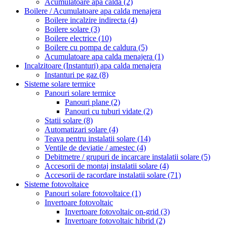
Acumulatoare apa calda
(2)
Boilere / Acumulatoare apa calda menajera
Boilere incalzire indirecta
(4)
Boilere solare
(3)
Boilere electrice
(10)
Boilere cu pompa de caldura
(5)
Acumulatoare apa calda menajera
(1)
Incalzitoare (Instanturi) apa calda menajera
Instanturi pe gaz
(8)
Sisteme solare termice
Panouri solare termice
Panouri plane
(2)
Panouri cu tuburi vidate
(2)
Statii solare
(8)
Automatizari solare
(4)
Teava pentru instalatii solare
(14)
Ventile de deviatie / amestec
(4)
Debitmetre / grupuri de incarcare instalatii solare
(5)
Accesorii de montaj instalatii solare
(4)
Accesorii de racordare instalatii solare
(71)
Sisteme fotovoltaice
Panouri solare fotovoltaice
(1)
Invertoare fotovoltaic
Invertoare fotovoltaic on-grid
(3)
Invertoare fotovoltaic hibrid
(2)