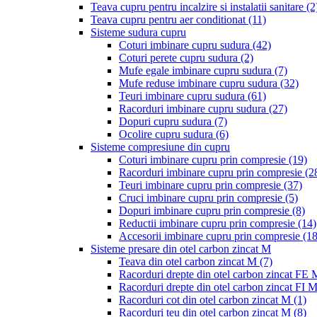
Teava cupru pentru incalzire si instalatii sanitare
(2
Teava cupru pentru aer conditionat
(11)
Sisteme sudura cupru
Coturi imbinare cupru sudura
(42)
Coturi perete cupru sudura
(2)
Mufe egale imbinare cupru sudura
(7)
Mufe reduse imbinare cupru sudura
(32)
Teuri imbinare cupru sudura
(61)
Racorduri imbinare cupru sudura
(27)
Dopuri cupru sudura
(7)
Ocolire cupru sudura
(6)
Sisteme compresiune din cupru
Coturi imbinare cupru prin compresie
(19)
Racorduri imbinare cupru prin compresie
(2
Teuri imbinare cupru prin compresie
(37)
Cruci imbinare cupru prin compresie
(5)
Dopuri imbinare cupru prin compresie
(8)
Reductii imbinare cupru prin compresie
(14)
Accesorii imbinare cupru prin compresie
(18
Sisteme presare din otel carbon zincat M
Teava din otel carbon zincat M
(7)
Racorduri drepte din otel carbon zincat FE
Racorduri drepte din otel carbon zincat FI 
Racorduri cot din otel carbon zincat M
(1)
Racorduri teu din otel carbon zincat M
(8)