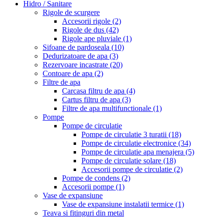
Hidro / Sanitare
Rigole de scurgere
Accesorii rigole
(2)
Rigole de dus
(42)
Rigole ape pluviale
(1)
Sifoane de pardoseala
(10)
Dedurizatoare de apa
(3)
Rezervoare incastrate
(20)
Contoare de apa
(2)
Filtre de apa
Carcasa filtru de apa
(4)
Cartus filtru de apa
(3)
Filtre de apa multifunctionale
(1)
Pompe
Pompe de circulatie
Pompe de circulatie 3 turatii
(18)
Pompe de circulatie electronice
(34)
Pompe de circulatie apa menajera
(5)
Pompe de circulatie solare
(18)
Accesorii pompe de circulatie
(2)
Pompe de condens
(2)
Accesorii pompe
(1)
Vase de expansiune
Vase de expansiune instalatii termice
(1)
Teava si fitinguri din metal