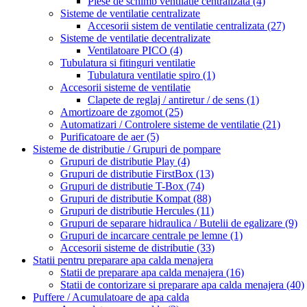
Piese de schimb ventilatie centralizata
(4)
Sisteme de ventilatie centralizate
Accesorii sistem de ventilatie centralizata
(27)
Sisteme de ventilatie decentralizate
Ventilatoare PICO
(4)
Tubulatura si fitinguri ventilatie
Tubulatura ventilatie spiro
(1)
Accesorii sisteme de ventilatie
Clapete de reglaj / antiretur / de sens
(1)
Amortizoare de zgomot
(25)
Automatizari / Controlere sisteme de ventilatie
(21)
Purificatoare de aer
(5)
Sisteme de distributie / Grupuri de pompare
Grupuri de distributie Play
(4)
Grupuri de distributie FirstBox
(13)
Grupuri de distributie T-Box
(74)
Grupuri de distributie Kompat
(88)
Grupuri de distributie Hercules
(11)
Grupuri de separare hidraulica / Butelii de egalizare
(9)
Grupuri de incarcare centrale pe lemne
(1)
Accesorii sisteme de distributie
(33)
Statii pentru preparare apa calda menajera
Statii de preparare apa calda menajera
(16)
Statii de contorizare si preparare apa calda menajera
(40)
Puffere / Acumulatoare de apa calda