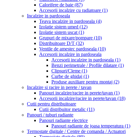
Calorifere de baie
(87)
Accesorii incalzire cu radiatoare
(1)
Incalzire in pardoseala
Teava incalzire in pardoseala
(4)
Izolatie sistem umed
(12)
Izolatie sistem uscat
(1)
Grupuri de mixare/pompare
(10)
Distribuitoare D/T
(32)
Ventile de amestec pardoseala
(10)
Accesorii incalzire in pardoseala
Accesorii incalzire in pardoseala
(1)
Benzi perimetrale / Profile dilatare
(1)
Clipsuri/Cleme
(1)
Curbe de ghidaj
(1)
Produse auxiliare pentru montaj
(2)
Incalzire si racire in perete / tavan
Panouri incalzire/racire in perete/tavan
(1)
Accesorii incalzire/racire in perete/tavan
(18)
Cutii pentru distribuitoare
Cutii distribuitor metalic
(11)
Panouri / tuburi radiante
Panouri radiante electrice
Panouri radiante de joasa temperatura
(1)
Termostate digitale / Centre de comanda / Actuatori
Termostate digitale
(89)