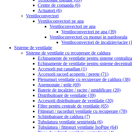
Centre de comanda
(6)
Actuatori
(6)
Ventiloconvectori
Ventiloconvectori pe apa
Ventiloconvectori pe apa
Ventiloconvectori pe apa
(39)
Ventiloconvectori cu montaj in pardoseala
Ventiloconvectori de incalzire/racire
(
Sisteme de ventilatie
Sisteme de ventilatie cu recuperare de caldura
Echipamente de ventilatie pentru sisteme centraliz
Echipamente de ventilatie pentru sisteme decentral
Accesorii put canadian
(1)
Accesorii racord acoperis / perete
(71)
Plenumuri ventilatie cu recuperare de caldura
(38)
Anemostate / grile
(69)
Baterie de incalzire / racire / umidificare
(20)
Distribuitoare de ventilatie
(39)
Accesorii distribuitoare de ventilatie
(20)
Filtre pentru centrale de ventilatie
(65)
Fitinguri / racorduri ventilatie cu recuperare
(78)
Schimbatoare de caldura
(7)
Tubulatura ventilatie semirigida
(6)
Tubulatura / fitinguri ventilatie IsoPipe
(64)