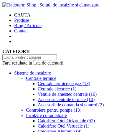
CAUTA
Produse
Blog / Articole
Contact
CATEGORII
Fara rezultate in lista de categorii.
Sisteme de incalzire
Centrale termice
Centrale termice pe gaz
(18)
Centrale electrice
(1)
Ventile de amestec centrale
(16)
Accesorii centrale termice
(10)
Accesorii de comanda si control
(2)
Controlere pentru pompe
(13)
Incalzire cu radiatoare
Calorifere Otel Orizontale
(52)
Calorifere Otel Verticale
(1)
Calorifere Aluminiu
(9)