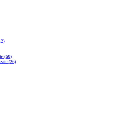
12)
ate
(69)
izate
(26)