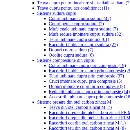
Teava cupru pentru incalzire si instalatii sanitare
(2
Teava cupru pentru aer conditionat
(11)
Sisteme sudura cupru
Coturi imbinare cupru sudura
(42)
Coturi perete cupru sudura
(2)
Mufe egale imbinare cupru sudura
(7)
Mufe reduse imbinare cupru sudura
(32)
Teuri imbinare cupru sudura
(61)
Racorduri imbinare cupru sudura
(27)
Dopuri cupru sudura
(7)
Ocolire cupru sudura
(6)
Sisteme compresiune din cupru
Coturi imbinare cupru prin compresie
(19)
Racorduri imbinare cupru prin compresie
(2
Teuri imbinare cupru prin compresie
(37)
Cruci imbinare cupru prin compresie
(5)
Dopuri imbinare cupru prin compresie
(8)
Reductii imbinare cupru prin compresie
(14)
Accesorii imbinare cupru prin compresie
(18
Sisteme presare din otel carbon zincat M
Teava din otel carbon zincat M
(7)
Racorduri drepte din otel carbon zincat FE
Racorduri drepte din otel carbon zincat FI 
Racorduri cot din otel carbon zincat M
(1)
Racorduri teu din otel carbon zincat M
(8)