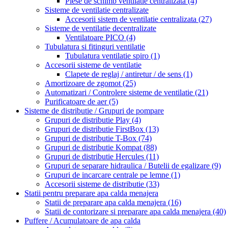
Piese de schimb ventilatie centralizata
(4)
Sisteme de ventilatie centralizate
Accesorii sistem de ventilatie centralizata
(27)
Sisteme de ventilatie decentralizate
Ventilatoare PICO
(4)
Tubulatura si fitinguri ventilatie
Tubulatura ventilatie spiro
(1)
Accesorii sisteme de ventilatie
Clapete de reglaj / antiretur / de sens
(1)
Amortizoare de zgomot
(25)
Automatizari / Controlere sisteme de ventilatie
(21)
Purificatoare de aer
(5)
Sisteme de distributie / Grupuri de pompare
Grupuri de distributie Play
(4)
Grupuri de distributie FirstBox
(13)
Grupuri de distributie T-Box
(74)
Grupuri de distributie Kompat
(88)
Grupuri de distributie Hercules
(11)
Grupuri de separare hidraulica / Butelii de egalizare
(9)
Grupuri de incarcare centrale pe lemne
(1)
Accesorii sisteme de distributie
(33)
Statii pentru preparare apa calda menajera
Statii de preparare apa calda menajera
(16)
Statii de contorizare si preparare apa calda menajera
(40)
Puffere / Acumulatoare de apa calda