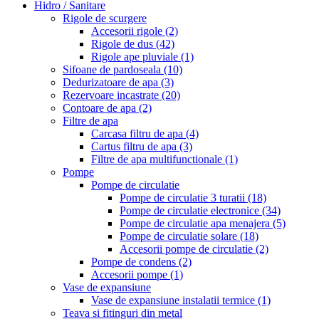
Hidro / Sanitare
Rigole de scurgere
Accesorii rigole
(2)
Rigole de dus
(42)
Rigole ape pluviale
(1)
Sifoane de pardoseala
(10)
Dedurizatoare de apa
(3)
Rezervoare incastrate
(20)
Contoare de apa
(2)
Filtre de apa
Carcasa filtru de apa
(4)
Cartus filtru de apa
(3)
Filtre de apa multifunctionale
(1)
Pompe
Pompe de circulatie
Pompe de circulatie 3 turatii
(18)
Pompe de circulatie electronice
(34)
Pompe de circulatie apa menajera
(5)
Pompe de circulatie solare
(18)
Accesorii pompe de circulatie
(2)
Pompe de condens
(2)
Accesorii pompe
(1)
Vase de expansiune
Vase de expansiune instalatii termice
(1)
Teava si fitinguri din metal