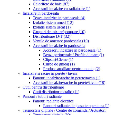
Calorifere de baie
(87)
Accesorii incalzire cu radiatoare
(1)
Incalzire in pardoseala
Teava incalzire in pardoseala
(4)
Izolatie sistem umed
(12)
Izolatie sistem uscat
(1)
Grupuri de mixare/pompare
(10)
Distribuitoare D/T
(32)
Ventile de amestec pardoseala
(10)
Accesorii incalzire in pardoseala
Accesorii incalzire in pardoseala
(1)
Benzi perimetrale / Profile dilatare
(1)
Clipsuri/Cleme
(1)
Curbe de ghidaj
(1)
Produse auxiliare pentru montaj
(2)
Incalzire si racire in perete / tavan
Panouri incalzire/racire in perete/tavan
(1)
Accesorii incalzire/racire in perete/tavan
(18)
Cutii pentru distribuitoare
Cutii distribuitor metalic
(11)
Panouri / tuburi radiante
Panouri radiante electrice
Panouri radiante de joasa temperatura
(1)
Termostate digitale / Centre de comanda / Actuatori
Termostate digitale
(89)