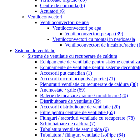
Centre de comanda
(6)
Actuatori
(6)
Ventiloconvectori
Ventiloconvectori pe apa
Ventiloconvectori pe apa
Ventiloconvectori pe apa
(39)
Ventiloconvectori cu montaj in pardoseala
Ventiloconvectori de incalzire/racire
(
Sisteme de ventilatie
Sisteme de ventilatie cu recuperare de caldura
Echipamente de ventilatie pentru sisteme centraliz
Echipamente de ventilatie pentru sisteme decentral
Accesorii put canadian
(1)
Accesorii racord acoperis / perete
(71)
Plenumuri ventilatie cu recuperare de caldura
(38)
Anemostate / grile
(69)
Baterie de incalzire / racire / umidificare
(20)
Distribuitoare de ventilatie
(39)
Accesorii distribuitoare de ventilatie
(20)
Filtre pentru centrale de ventilatie
(65)
Fitinguri / racorduri ventilatie cu recuperare
(78)
Schimbatoare de caldura
(7)
Tubulatura ventilatie semirigida
(6)
Tubulatura / fitinguri ventilatie IsoPipe
(64)