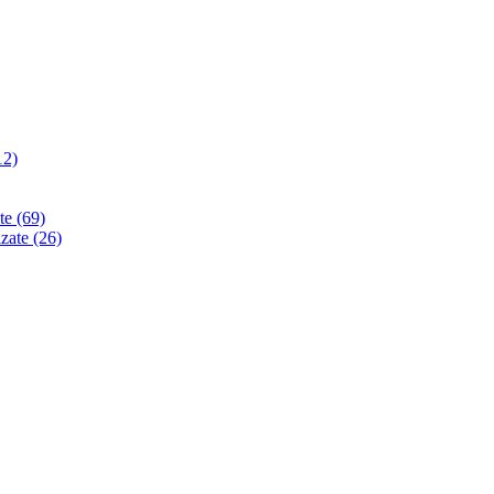
12)
ate
(69)
izate
(26)