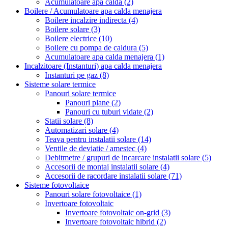
Acumulatoare apa calda
(2)
Boilere / Acumulatoare apa calda menajera
Boilere incalzire indirecta
(4)
Boilere solare
(3)
Boilere electrice
(10)
Boilere cu pompa de caldura
(5)
Acumulatoare apa calda menajera
(1)
Incalzitoare (Instanturi) apa calda menajera
Instanturi pe gaz
(8)
Sisteme solare termice
Panouri solare termice
Panouri plane
(2)
Panouri cu tuburi vidate
(2)
Statii solare
(8)
Automatizari solare
(4)
Teava pentru instalatii solare
(14)
Ventile de deviatie / amestec
(4)
Debitmetre / grupuri de incarcare instalatii solare
(5)
Accesorii de montaj instalatii solare
(4)
Accesorii de racordare instalatii solare
(71)
Sisteme fotovoltaice
Panouri solare fotovoltaice
(1)
Invertoare fotovoltaic
Invertoare fotovoltaic on-grid
(3)
Invertoare fotovoltaic hibrid
(2)