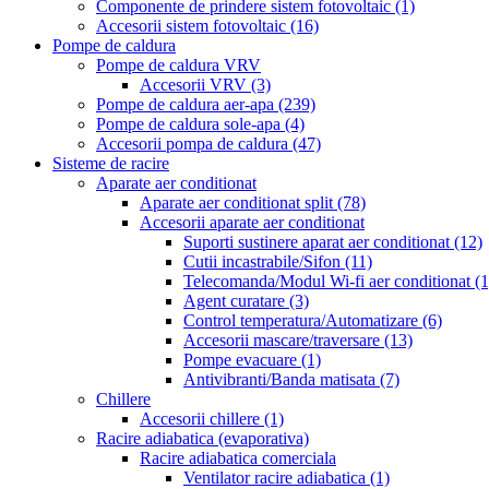
Componente de prindere sistem fotovoltaic
(1)
Accesorii sistem fotovoltaic
(16)
Pompe de caldura
Pompe de caldura VRV
Accesorii VRV
(3)
Pompe de caldura aer-apa
(239)
Pompe de caldura sole-apa
(4)
Accesorii pompa de caldura
(47)
Sisteme de racire
Aparate aer conditionat
Aparate aer conditionat split
(78)
Accesorii aparate aer conditionat
Suporti sustinere aparat aer conditionat
(12)
Cutii incastrabile/Sifon
(11)
Telecomanda/Modul Wi-fi aer conditionat
(1
Agent curatare
(3)
Control temperatura/Automatizare
(6)
Accesorii mascare/traversare
(13)
Pompe evacuare
(1)
Antivibranti/Banda matisata
(7)
Chillere
Accesorii chillere
(1)
Racire adiabatica (evaporativa)
Racire adiabatica comerciala
Ventilator racire adiabatica
(1)