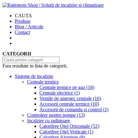
CAUTA
Produse
Blog / Articole
Contact
CATEGORII
Fara rezultate in lista de categorii.
Sisteme de incalzire
Centrale termice
Centrale termice pe gaz
(18)
Centrale electrice
(1)
Ventile de amestec centrale
(16)
Accesorii centrale termice
(10)
Accesorii de comanda si control
(2)
Controlere pentru pompe
(13)
Incalzire cu radiatoare
Calorifere Otel Orizontale
(52)
Calorifere Otel Verticale
(1)
Calorifere Aluminiu
(9)