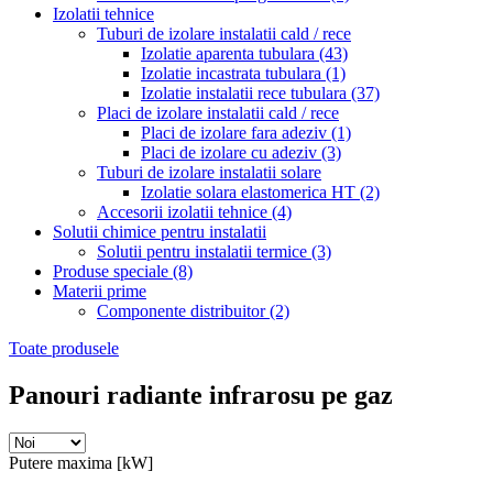
Izolatii tehnice
Tuburi de izolare instalatii cald / rece
Izolatie aparenta tubulara
(43)
Izolatie incastrata tubulara
(1)
Izolatie instalatii rece tubulara
(37)
Placi de izolare instalatii cald / rece
Placi de izolare fara adeziv
(1)
Placi de izolare cu adeziv
(3)
Tuburi de izolare instalatii solare
Izolatie solara elastomerica HT
(2)
Accesorii izolatii tehnice
(4)
Solutii chimice pentru instalatii
Solutii pentru instalatii termice
(3)
Produse speciale
(8)
Materii prime
Componente distribuitor
(2)
Toate produsele
Panouri radiante infrarosu pe gaz
Putere maxima [kW]