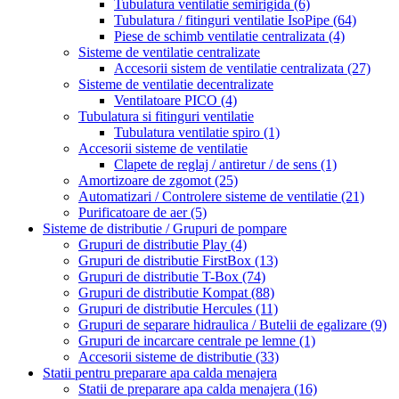
Tubulatura ventilatie semirigida
(6)
Tubulatura / fitinguri ventilatie IsoPipe
(64)
Piese de schimb ventilatie centralizata
(4)
Sisteme de ventilatie centralizate
Accesorii sistem de ventilatie centralizata
(27)
Sisteme de ventilatie decentralizate
Ventilatoare PICO
(4)
Tubulatura si fitinguri ventilatie
Tubulatura ventilatie spiro
(1)
Accesorii sisteme de ventilatie
Clapete de reglaj / antiretur / de sens
(1)
Amortizoare de zgomot
(25)
Automatizari / Controlere sisteme de ventilatie
(21)
Purificatoare de aer
(5)
Sisteme de distributie / Grupuri de pompare
Grupuri de distributie Play
(4)
Grupuri de distributie FirstBox
(13)
Grupuri de distributie T-Box
(74)
Grupuri de distributie Kompat
(88)
Grupuri de distributie Hercules
(11)
Grupuri de separare hidraulica / Butelii de egalizare
(9)
Grupuri de incarcare centrale pe lemne
(1)
Accesorii sisteme de distributie
(33)
Statii pentru preparare apa calda menajera
Statii de preparare apa calda menajera
(16)