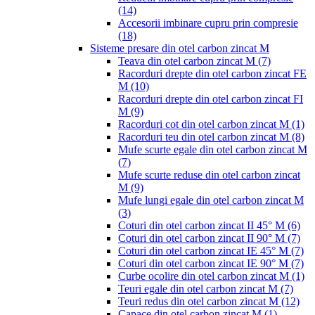
(14)
Accesorii imbinare cupru prin compresie
(18)
Sisteme presare din otel carbon zincat M
Teava din otel carbon zincat M
(7)
Racorduri drepte din otel carbon zincat FE
M
(10)
Racorduri drepte din otel carbon zincat FI
M
(9)
Racorduri cot din otel carbon zincat M
(1)
Racorduri teu din otel carbon zincat M
(8)
Mufe scurte egale din otel carbon zincat M
(7)
Mufe scurte reduse din otel carbon zincat
M
(9)
Mufe lungi egale din otel carbon zincat M
(3)
Coturi din otel carbon zincat II 45° M
(6)
Coturi din otel carbon zincat II 90° M
(7)
Coturi din otel carbon zincat IE 45° M
(7)
Coturi din otel carbon zincat IE 90° M
(7)
Curbe ocolire din otel carbon zincat M
(1)
Teuri egale din otel carbon zincat M
(7)
Teuri redus din otel carbon zincat M
(12)
Capace din otel carbon zincat M
(1)