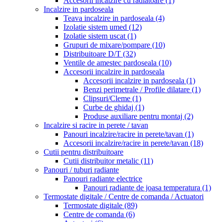
Accesorii incalzire cu radiatoare
(1)
Incalzire in pardoseala
Teava incalzire in pardoseala
(4)
Izolatie sistem umed
(12)
Izolatie sistem uscat
(1)
Grupuri de mixare/pompare
(10)
Distribuitoare D/T
(32)
Ventile de amestec pardoseala
(10)
Accesorii incalzire in pardoseala
Accesorii incalzire in pardoseala
(1)
Benzi perimetrale / Profile dilatare
(1)
Clipsuri/Cleme
(1)
Curbe de ghidaj
(1)
Produse auxiliare pentru montaj
(2)
Incalzire si racire in perete / tavan
Panouri incalzire/racire in perete/tavan
(1)
Accesorii incalzire/racire in perete/tavan
(18)
Cutii pentru distribuitoare
Cutii distribuitor metalic
(11)
Panouri / tuburi radiante
Panouri radiante electrice
Panouri radiante de joasa temperatura
(1)
Termostate digitale / Centre de comanda / Actuatori
Termostate digitale
(89)
Centre de comanda
(6)