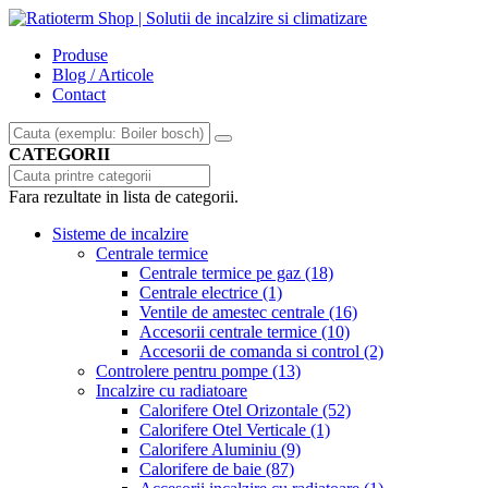
Produse
Blog / Articole
Contact
CATEGORII
Fara rezultate in lista de categorii.
Sisteme de incalzire
Centrale termice
Centrale termice pe gaz
(18)
Centrale electrice
(1)
Ventile de amestec centrale
(16)
Accesorii centrale termice
(10)
Accesorii de comanda si control
(2)
Controlere pentru pompe
(13)
Incalzire cu radiatoare
Calorifere Otel Orizontale
(52)
Calorifere Otel Verticale
(1)
Calorifere Aluminiu
(9)
Calorifere de baie
(87)