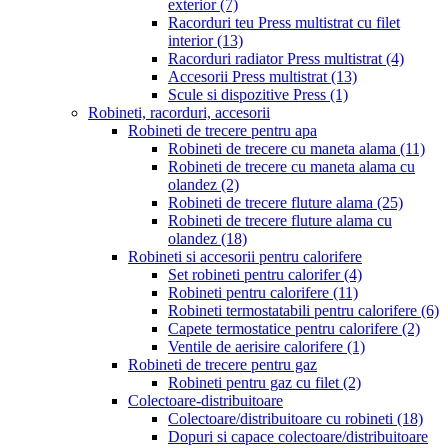
exterior
(7)
Racorduri teu Press multistrat cu filet
interior
(13)
Racorduri radiator Press multistrat
(4)
Accesorii Press multistrat
(13)
Scule si dispozitive Press
(1)
Robineti, racorduri, accesorii
Robineti de trecere pentru apa
Robineti de trecere cu maneta alama
(11)
Robineti de trecere cu maneta alama cu
olandez
(2)
Robineti de trecere fluture alama
(25)
Robineti de trecere fluture alama cu
olandez
(18)
Robineti si accesorii pentru calorifere
Set robineti pentru calorifer
(4)
Robineti pentru calorifere
(11)
Robineti termostatabili pentru calorifere
(6)
Capete termostatice pentru calorifere
(2)
Ventile de aerisire calorifere
(1)
Robineti de trecere pentru gaz
Robineti pentru gaz cu filet
(2)
Colectoare-distribuitoare
Colectoare/distribuitoare cu robineti
(18)
Dopuri si capace colectoare/distribuitoare