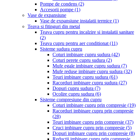
Pompe de condens
(2)
Accesorii pompe
(1)
Vase de expansiune
Vase de expansiune instalatii termice
(1)
Teava si fitinguri din metal
Teava cupru pentru incalzire si instalatii sanitare
(2)
Teava cupru pentru aer conditionat
(11)
Sisteme sudura cupru
Coturi imbinare cupru sudura
(42)
Coturi perete cupru sudura
(2)
Mufe egale imbinare cupru sudura
(7)
Mufe reduse imbinare cupru sudura
(32)
Teuri imbinare cupru sudura
(61)
Racorduri imbinare cupru sudura
(27)
Dopuri cupru sudura
(7)
Ocolire cupru sudura
(6)
Sisteme compresiune din cupru
Coturi imbinare cupru prin compresie
(19)
Racorduri imbinare cupru prin compresie
(28)
Teuri imbinare cupru prin compresie
(37)
Cruci imbinare cupru prin compresie
(5)
Dopuri imbinare cupru prin compresie
(8)
Reductii imbinare cupru prin compresie