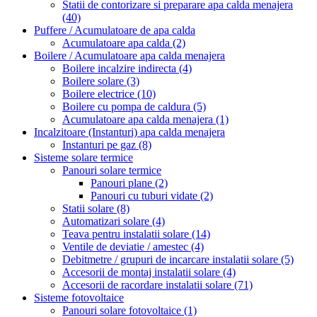
Statii de contorizare si preparare apa calda menajera
(40)
Puffere / Acumulatoare de apa calda
Acumulatoare apa calda
(2)
Boilere / Acumulatoare apa calda menajera
Boilere incalzire indirecta
(4)
Boilere solare
(3)
Boilere electrice
(10)
Boilere cu pompa de caldura
(5)
Acumulatoare apa calda menajera
(1)
Incalzitoare (Instanturi) apa calda menajera
Instanturi pe gaz
(8)
Sisteme solare termice
Panouri solare termice
Panouri plane
(2)
Panouri cu tuburi vidate
(2)
Statii solare
(8)
Automatizari solare
(4)
Teava pentru instalatii solare
(14)
Ventile de deviatie / amestec
(4)
Debitmetre / grupuri de incarcare instalatii solare
(5)
Accesorii de montaj instalatii solare
(4)
Accesorii de racordare instalatii solare
(71)
Sisteme fotovoltaice
Panouri solare fotovoltaice
(1)