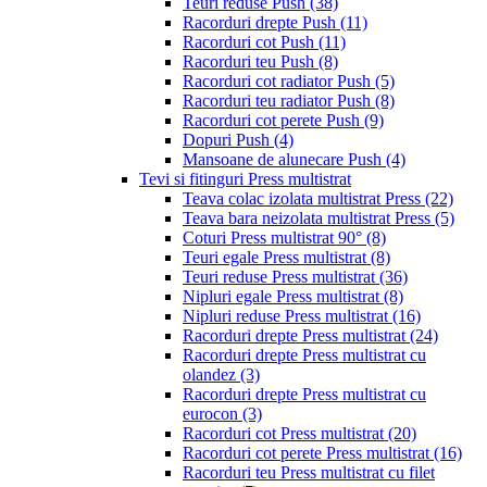
Teuri reduse Push
(38)
Racorduri drepte Push
(11)
Racorduri cot Push
(11)
Racorduri teu Push
(8)
Racorduri cot radiator Push
(5)
Racorduri teu radiator Push
(8)
Racorduri cot perete Push
(9)
Dopuri Push
(4)
Mansoane de alunecare Push
(4)
Tevi si fitinguri Press multistrat
Teava colac izolata multistrat Press
(22)
Teava bara neizolata multistrat Press
(5)
Coturi Press multistrat 90°
(8)
Teuri egale Press multistrat
(8)
Teuri reduse Press multistrat
(36)
Nipluri egale Press multistrat
(8)
Nipluri reduse Press multistrat
(16)
Racorduri drepte Press multistrat
(24)
Racorduri drepte Press multistrat cu
olandez
(3)
Racorduri drepte Press multistrat cu
eurocon
(3)
Racorduri cot Press multistrat
(20)
Racorduri cot perete Press multistrat
(16)
Racorduri teu Press multistrat cu filet