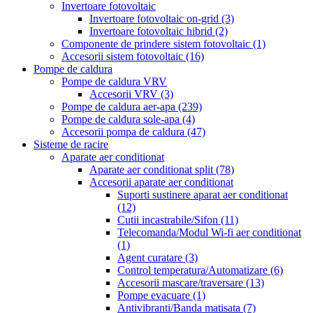
Invertoare fotovoltaic
Invertoare fotovoltaic on-grid
(3)
Invertoare fotovoltaic hibrid
(2)
Componente de prindere sistem fotovoltaic
(1)
Accesorii sistem fotovoltaic
(16)
Pompe de caldura
Pompe de caldura VRV
Accesorii VRV
(3)
Pompe de caldura aer-apa
(239)
Pompe de caldura sole-apa
(4)
Accesorii pompa de caldura
(47)
Sisteme de racire
Aparate aer conditionat
Aparate aer conditionat split
(78)
Accesorii aparate aer conditionat
Suporti sustinere aparat aer conditionat
(12)
Cutii incastrabile/Sifon
(11)
Telecomanda/Modul Wi-fi aer conditionat
(1)
Agent curatare
(3)
Control temperatura/Automatizare
(6)
Accesorii mascare/traversare
(13)
Pompe evacuare
(1)
Antivibranti/Banda matisata
(7)