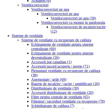
Actuatori
(6)
Ventiloconvectori
Ventiloconvectori pe apa
Ventiloconvectori pe apa
Ventiloconvectori pe apa
(39)
Ventiloconvectori cu montaj in pardoseala
Ventiloconvectori de incalzire/racire
(12)
Sisteme de ventilatie
Sisteme de ventilatie cu recuperare de caldura
Echipamente de ventilatie pentru sisteme
centralizate
(69)
Echipamente de ventilatie pentru sisteme
decentralizate
(26)
Accesorii put canadian
(1)
Accesorii racord acoperis / perete
(71)
Plenumuri ventilatie cu recuperare de caldura
(38)
Anemostate / grile
(69)
Baterie de incalzire / racire / umidificare
(20)
Distribuitoare de ventilatie
(39)
Accesorii distribuitoare de ventilatie
(20)
Filtre pentru centrale de ventilatie
(65)
Fitinguri / racorduri ventilatie cu recuperare
(78)
Schimbatoare de caldura
(7)