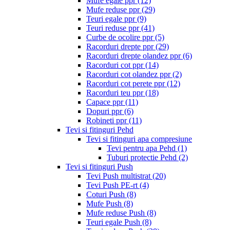
Mufe egale ppr
(12)
Mufe reduse ppr
(29)
Teuri egale ppr
(9)
Teuri reduse ppr
(41)
Curbe de ocolire ppr
(5)
Racorduri drepte ppr
(29)
Racorduri drepte olandez ppr
(6)
Racorduri cot ppr
(14)
Racorduri cot olandez ppr
(2)
Racorduri cot perete ppr
(12)
Racorduri teu ppr
(18)
Capace ppr
(11)
Dopuri ppr
(6)
Robineti ppr
(11)
Tevi si fitinguri Pehd
Tevi si fitinguri apa compresiune
Tevi pentru apa Pehd
(1)
Tuburi protectie Pehd
(2)
Tevi si fitinguri Push
Tevi Push multistrat
(20)
Tevi Push PE-rt
(4)
Coturi Push
(8)
Mufe Push
(8)
Mufe reduse Push
(8)
Teuri egale Push
(8)