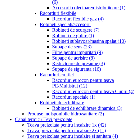
(6)
Accesorii colectoare/distribuitoare
(1)
Racorduri flexibile
Racorduri flexibile gaz
(4)
Robineti speciali/accesorii
Robineti de scurgere
(7)
Robineti de golire
(1)
Robineti sublavoar/masina spalat
(10)
Supape de sens
(23)
Filtre pentru impuritati
(9)
Supape de aerisire
(8)
Reductoare de presiune
(3)
Supape de siguranta
(16)
Racorduri cu filet
Racorduri eurocon pentru teava
PE/Multistrat
(12)
Racorduri eurocon pentru teava Cupru
(4)
Racorduri speciale
(1)
Robineti de echilibrare
Robineti de echilibrare dinamica
(3)
Produse indisponibile hidro/sanitare
(2)
Canal termic / Tevi preizolate
Teava preizolata pentru incalzire 1x
(42)
Teava preizolata pentru incalzire 2x
(11)
Teava preizolata pentru incalzire si sanitara
(4)