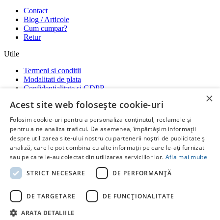
Contact
Blog / Articole
Cum cumpar?
Retur
Utile
Termeni si conditii
Modalitati de plata
Confidentialitate si GDPR
×
Garantii
Acest site web folosește cookie-uri
ANPC
-
SOL
-
SAL
Folosim cookie-uri pentru a personaliza conținutul, reclamele și
Social media
pentru a ne analiza traficul. De asemenea, împărtășim informații
despre utilizarea site-ului nostru cu partenerii noștri de publicitate și
Ne gasiti si pe platformele:
analiză, care le pot combina cu alte informații pe care le-ați furnizat
RatiotermShop Facebook
Whatsap
sau pe care le-au colectat din utilizarea serviciilor lor.
Afla mai multe
Copyright ©
Ratioterm Shop
STRICT NECESARE
DE PERFORMANȚĂ
by
Creative Stuff
DE TARGETARE
DE FUNCŢIONALITATE
ARATA DETALIILE