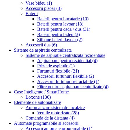
Vase bideu
(1)
Accesorii pisoar
(3)
Baterii
Baterii pentru bucatarie
(10)
Baterii pentru lavoar
(18)
Baterii pentru cada / dus
(31)
Baterii pentru bideu
(3)
Sifoane baterii lavoar
(2)
Accesorii dus
(6)
Sisteme de aspiratie centralizata
Sisteme de aspiratie centralizata rezidentiale
Aspiratoare pentru rezidential
(4)
Prize de aspiratie
(1)
Furtunuri flexibile
(21)
Accesorii furtunuri flexibile
(2)
Accesorii furtunuri retractabile
(1)
Filtre pentru aspiratoare centralizate
(4)
Case Inteligente / SmartHome
Loxone
(136)
Elemente de automatizare
Automatizare sistem de incalzire
Ventile motorizate
(28)
Comanda de la distanta
(4)
Automate programabile si accesorii
Accesorii automate programabile
(1)