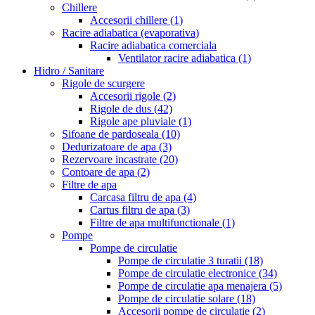
Chillere
Accesorii chillere
(1)
Racire adiabatica (evaporativa)
Racire adiabatica comerciala
Ventilator racire adiabatica
(1)
Hidro / Sanitare
Rigole de scurgere
Accesorii rigole
(2)
Rigole de dus
(42)
Rigole ape pluviale
(1)
Sifoane de pardoseala
(10)
Dedurizatoare de apa
(3)
Rezervoare incastrate
(20)
Contoare de apa
(2)
Filtre de apa
Carcasa filtru de apa
(4)
Cartus filtru de apa
(3)
Filtre de apa multifunctionale
(1)
Pompe
Pompe de circulatie
Pompe de circulatie 3 turatii
(18)
Pompe de circulatie electronice
(34)
Pompe de circulatie apa menajera
(5)
Pompe de circulatie solare
(18)
Accesorii pompe de circulatie
(2)