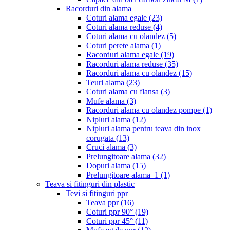
Racorduri din alama
Coturi alama egale
(23)
Coturi alama reduse
(4)
Coturi alama cu olandez
(5)
Coturi perete alama
(1)
Racorduri alama egale
(19)
Racorduri alama reduse
(35)
Racorduri alama cu olandez
(15)
Teuri alama
(23)
Coturi alama cu flansa
(3)
Mufe alama
(3)
Racorduri alama cu olandez pompe
(1)
Nipluri alama
(12)
Nipluri alama pentru teava din inox
corugata
(13)
Cruci alama
(3)
Prelungitoare alama
(32)
Dopuri alama
(15)
Prelungitoare alama_1
(1)
Teava si fitinguri din plastic
Tevi si fitinguri ppr
Teava ppr
(16)
Coturi ppr 90°
(19)
Coturi ppr 45°
(11)