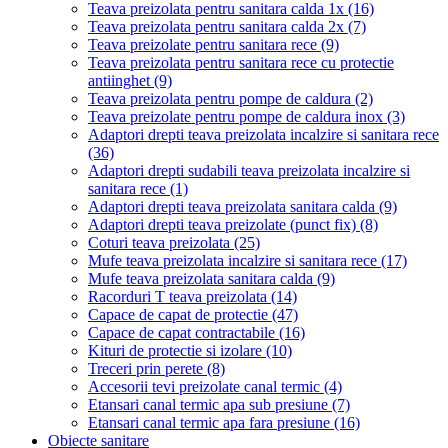
Teava preizolata pentru sanitara calda 1x
(16)
Teava preizolata pentru sanitara calda 2x
(7)
Teava preizolate pentru sanitara rece
(9)
Teava preizolata pentru sanitara rece cu protectie
antiinghet
(9)
Teava preizolata pentru pompe de caldura
(2)
Teava preizolate pentru pompe de caldura inox
(3)
Adaptori drepti teava preizolata incalzire si sanitara rece
(36)
Adaptori drepti sudabili teava preizolata incalzire si
sanitara rece
(1)
Adaptori drepti teava preizolata sanitara calda
(9)
Adaptori drepti teava preizolate (punct fix)
(8)
Coturi teava preizolata
(25)
Mufe teava preizolata incalzire si sanitara rece
(17)
Mufe teava preizolata sanitara calda
(9)
Racorduri T teava preizolata
(14)
Capace de capat de protectie
(47)
Capace de capat contractabile
(16)
Kituri de protectie si izolare
(10)
Treceri prin perete
(8)
Accesorii tevi preizolate canal termic
(4)
Etansari canal termic apa sub presiune
(7)
Etansari canal termic apa fara presiune
(16)
Obiecte sanitare