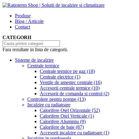
Produse
Blog / Articole
Contact
CATEGORII
Fara rezultate in lista de categorii.
Sisteme de incalzire
Centrale termice
Centrale termice pe gaz
(18)
Centrale electrice
(1)
Ventile de amestec centrale
(16)
Accesorii centrale termice
(10)
Accesorii de comanda si control
(2)
Controlere pentru pompe
(13)
Incalzire cu radiatoare
Calorifere Otel Orizontale
(52)
Calorifere Otel Verticale
(1)
Calorifere Aluminiu
(9)
Calorifere de baie
(87)
Accesorii incalzire cu radiatoare
(1)
Incalzire in pardoseala