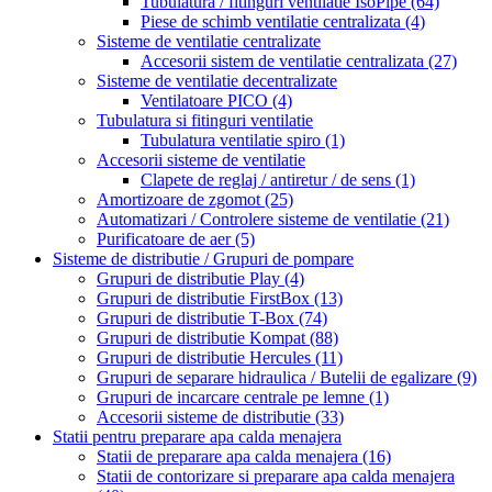
Tubulatura / fitinguri ventilatie IsoPipe
(64)
Piese de schimb ventilatie centralizata
(4)
Sisteme de ventilatie centralizate
Accesorii sistem de ventilatie centralizata
(27)
Sisteme de ventilatie decentralizate
Ventilatoare PICO
(4)
Tubulatura si fitinguri ventilatie
Tubulatura ventilatie spiro
(1)
Accesorii sisteme de ventilatie
Clapete de reglaj / antiretur / de sens
(1)
Amortizoare de zgomot
(25)
Automatizari / Controlere sisteme de ventilatie
(21)
Purificatoare de aer
(5)
Sisteme de distributie / Grupuri de pompare
Grupuri de distributie Play
(4)
Grupuri de distributie FirstBox
(13)
Grupuri de distributie T-Box
(74)
Grupuri de distributie Kompat
(88)
Grupuri de distributie Hercules
(11)
Grupuri de separare hidraulica / Butelii de egalizare
(9)
Grupuri de incarcare centrale pe lemne
(1)
Accesorii sisteme de distributie
(33)
Statii pentru preparare apa calda menajera
Statii de preparare apa calda menajera
(16)
Statii de contorizare si preparare apa calda menajera