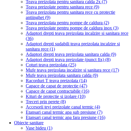
Teava preizolata pentru sanitara calda 2x
(7)
Teava preizolate pentru sanitara rece
(9)
Teava preizolata pentru sanitara rece cu protectie
antiinghet
(9)
Teava preizolata pentru pompe de caldura
(2)
Teava preizolate pentru pompe de caldura inox
(3)
Adaptori drepti teava preizolata incalzire si sanitara rece
(36)
Adaptori drepti sudabili teava preizolata incalzire si
sanitara rece
(1)
Adaptori drepti teava preizolata sanitara calda
(9)
Adaptori drepti teava preizolate (punct fix)
(8)
Coturi teava preizolata
(25)
Mufe teava preizolata incalzire si sanitara rece
(17)
Mufe teava preizolata sanitara calda
(9)
Racorduri T teava preizolata
(14)
Capace de capat de protectie
(47)
Capace de capat contractabile
(16)
Kituri de protectie si izolare
(10)
Treceri prin perete
(8)
Accesorii tevi preizolate canal termic
(4)
Etansari canal termic apa sub presiune
(7)
Etansari canal termic apa fara presiune
(16)
Obiecte sanitare
Vase bideu
(1)