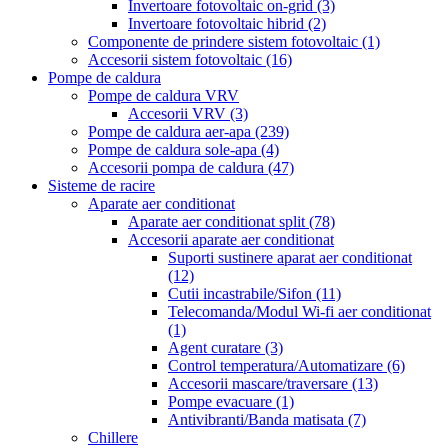
Invertoare fotovoltaic on-grid
(3)
Invertoare fotovoltaic hibrid
(2)
Componente de prindere sistem fotovoltaic
(1)
Accesorii sistem fotovoltaic
(16)
Pompe de caldura
Pompe de caldura VRV
Accesorii VRV
(3)
Pompe de caldura aer-apa
(239)
Pompe de caldura sole-apa
(4)
Accesorii pompa de caldura
(47)
Sisteme de racire
Aparate aer conditionat
Aparate aer conditionat split
(78)
Accesorii aparate aer conditionat
Suporti sustinere aparat aer conditionat
(12)
Cutii incastrabile/Sifon
(11)
Telecomanda/Modul Wi-fi aer conditionat
(1)
Agent curatare
(3)
Control temperatura/Automatizare
(6)
Accesorii mascare/traversare
(13)
Pompe evacuare
(1)
Antivibranti/Banda matisata
(7)
Chillere