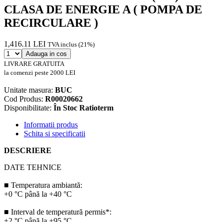
CLASA DE ENERGIE A ( POMPA DE
RECIRCULARE )
1,416.11 LEI
TVA inclus (21%)
Adauga in cos
LIVRARE GRATUITA
la comenzi peste 2000 LEI
Unitate masura:
BUC
Cod Produs:
R00020662
Disponibilitate:
În Stoc Ratioterm
Informatii produs
Schita si specificatii
DESCRIERE
DATE TEHNICE
■ Temperatura ambiantă:
+0 °C până la +40 °C
■ Interval de temperatură permis*:
+2 °C până la +95 °C