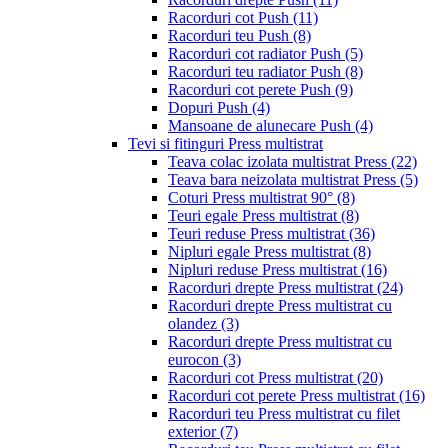
Racorduri cot Push
(11)
Racorduri teu Push
(8)
Racorduri cot radiator Push
(5)
Racorduri teu radiator Push
(8)
Racorduri cot perete Push
(9)
Dopuri Push
(4)
Mansoane de alunecare Push
(4)
Tevi si fitinguri Press multistrat
Teava colac izolata multistrat Press
(22)
Teava bara neizolata multistrat Press
(5)
Coturi Press multistrat 90°
(8)
Teuri egale Press multistrat
(8)
Teuri reduse Press multistrat
(36)
Nipluri egale Press multistrat
(8)
Nipluri reduse Press multistrat
(16)
Racorduri drepte Press multistrat
(24)
Racorduri drepte Press multistrat cu
olandez
(3)
Racorduri drepte Press multistrat cu
eurocon
(3)
Racorduri cot Press multistrat
(20)
Racorduri cot perete Press multistrat
(16)
Racorduri teu Press multistrat cu filet
exterior
(7)