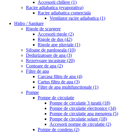
Accesorii chillere
(1)
Racire adiabatica (evaporativa)
Racire adiabatica comerciala
Ventilator racire adiabatica
(1)
Hidro / Sanitare
Rigole de scurgere
Accesorii rigole
(2)
Rigole de dus
(42)
Rigole ape pluviale
(1)
Sifoane de pardoseala
(10)
Dedurizatoare de apa
(3)
Rezervoare incastrate
(20)
Contoare de apa
(2)
Filtre de apa
Carcasa filtru de apa
(4)
Cartus filtru de apa
(3)
Filtre de apa multifunctionale
(1)
Pompe
Pompe de circulatie
Pompe de circulatie 3 turatii
(18)
Pompe de circulatie electronice
(34)
Pompe de circulatie apa menajera
(5)
Pompe de circulatie solare
(18)
Accesorii pompe de circulatie
(2)
Pompe de condens
(2)