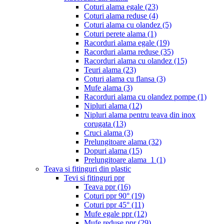
Coturi alama egale
(23)
Coturi alama reduse
(4)
Coturi alama cu olandez
(5)
Coturi perete alama
(1)
Racorduri alama egale
(19)
Racorduri alama reduse
(35)
Racorduri alama cu olandez
(15)
Teuri alama
(23)
Coturi alama cu flansa
(3)
Mufe alama
(3)
Racorduri alama cu olandez pompe
(1)
Nipluri alama
(12)
Nipluri alama pentru teava din inox
corugata
(13)
Cruci alama
(3)
Prelungitoare alama
(32)
Dopuri alama
(15)
Prelungitoare alama_1
(1)
Teava si fitinguri din plastic
Tevi si fitinguri ppr
Teava ppr
(16)
Coturi ppr 90°
(19)
Coturi ppr 45°
(11)
Mufe egale ppr
(12)
Mufe reduse ppr
(29)