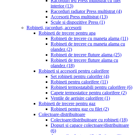
Racorduri teu Press multistrat cu filet
interior
(13)
Racorduri radiator Press multistrat
(4)
Accesorii Press multistrat
(13)
Scule si dispozitive Press
(1)
Robineti, racorduri, accesorii
Robineti de trecere pentru apa
Robineti de trecere cu maneta alama
(11)
Robineti de trecere cu maneta alama cu
olandez
(2)
Robineti de trecere fluture alama
(25)
Robineti de trecere fluture alama cu
olandez
(18)
Robineti si accesorii pentru calorifere
Set robineti pentru calorifer
(4)
Robineti pentru calorifere
(11)
Robineti termostatabili pentru calorifere
(6)
Capete termostatice pentru calorifere
(2)
Ventile de aerisire calorifere
(1)
Robineti de trecere pentru gaz
Robineti pentru gaz cu filet
(2)
Colectoare-distribuitoare
Colectoare/distribuitoare cu robineti
(18)
Dopuri si capace colectoare/distribuitoare
(6)