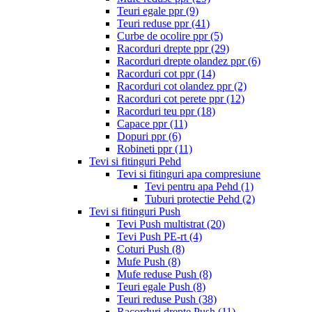
Teuri egale ppr
(9)
Teuri reduse ppr
(41)
Curbe de ocolire ppr
(5)
Racorduri drepte ppr
(29)
Racorduri drepte olandez ppr
(6)
Racorduri cot ppr
(14)
Racorduri cot olandez ppr
(2)
Racorduri cot perete ppr
(12)
Racorduri teu ppr
(18)
Capace ppr
(11)
Dopuri ppr
(6)
Robineti ppr
(11)
Tevi si fitinguri Pehd
Tevi si fitinguri apa compresiune
Tevi pentru apa Pehd
(1)
Tuburi protectie Pehd
(2)
Tevi si fitinguri Push
Tevi Push multistrat
(20)
Tevi Push PE-rt
(4)
Coturi Push
(8)
Mufe Push
(8)
Mufe reduse Push
(8)
Teuri egale Push
(8)
Teuri reduse Push
(38)
Racorduri drepte Push
(11)