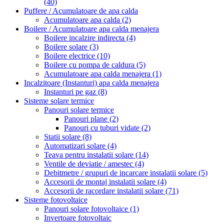
(40)
Puffere / Acumulatoare de apa calda
Acumulatoare apa calda
(2)
Boilere / Acumulatoare apa calda menajera
Boilere incalzire indirecta
(4)
Boilere solare
(3)
Boilere electrice
(10)
Boilere cu pompa de caldura
(5)
Acumulatoare apa calda menajera
(1)
Incalzitoare (Instanturi) apa calda menajera
Instanturi pe gaz
(8)
Sisteme solare termice
Panouri solare termice
Panouri plane
(2)
Panouri cu tuburi vidate
(2)
Statii solare
(8)
Automatizari solare
(4)
Teava pentru instalatii solare
(14)
Ventile de deviatie / amestec
(4)
Debitmetre / grupuri de incarcare instalatii solare
(5)
Accesorii de montaj instalatii solare
(4)
Accesorii de racordare instalatii solare
(71)
Sisteme fotovoltaice
Panouri solare fotovoltaice
(1)
Invertoare fotovoltaic