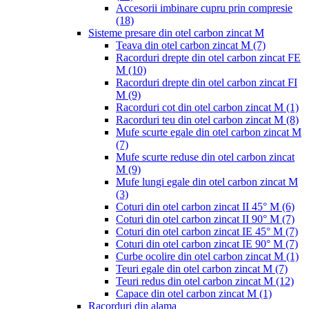
Accesorii imbinare cupru prin compresie
(18)
Sisteme presare din otel carbon zincat M
Teava din otel carbon zincat M
(7)
Racorduri drepte din otel carbon zincat FE
M
(10)
Racorduri drepte din otel carbon zincat FI
M
(9)
Racorduri cot din otel carbon zincat M
(1)
Racorduri teu din otel carbon zincat M
(8)
Mufe scurte egale din otel carbon zincat M
(7)
Mufe scurte reduse din otel carbon zincat
M
(9)
Mufe lungi egale din otel carbon zincat M
(3)
Coturi din otel carbon zincat II 45° M
(6)
Coturi din otel carbon zincat II 90° M
(7)
Coturi din otel carbon zincat IE 45° M
(7)
Coturi din otel carbon zincat IE 90° M
(7)
Curbe ocolire din otel carbon zincat M
(1)
Teuri egale din otel carbon zincat M
(7)
Teuri redus din otel carbon zincat M
(12)
Capace din otel carbon zincat M
(1)
Racorduri din alama