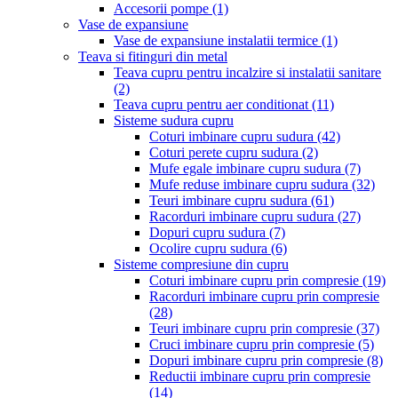
Accesorii pompe
(1)
Vase de expansiune
Vase de expansiune instalatii termice
(1)
Teava si fitinguri din metal
Teava cupru pentru incalzire si instalatii sanitare
(2)
Teava cupru pentru aer conditionat
(11)
Sisteme sudura cupru
Coturi imbinare cupru sudura
(42)
Coturi perete cupru sudura
(2)
Mufe egale imbinare cupru sudura
(7)
Mufe reduse imbinare cupru sudura
(32)
Teuri imbinare cupru sudura
(61)
Racorduri imbinare cupru sudura
(27)
Dopuri cupru sudura
(7)
Ocolire cupru sudura
(6)
Sisteme compresiune din cupru
Coturi imbinare cupru prin compresie
(19)
Racorduri imbinare cupru prin compresie
(28)
Teuri imbinare cupru prin compresie
(37)
Cruci imbinare cupru prin compresie
(5)
Dopuri imbinare cupru prin compresie
(8)
Reductii imbinare cupru prin compresie
(14)