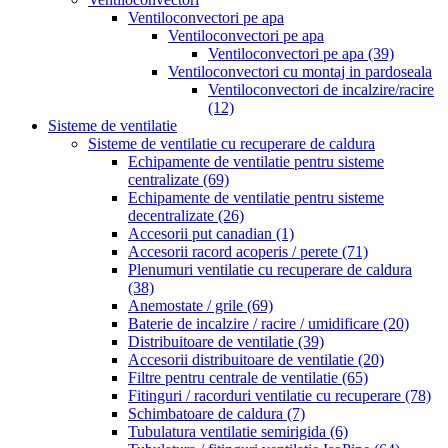
Ventiloconvectori pe apa
Ventiloconvectori pe apa
Ventiloconvectori pe apa
(39)
Ventiloconvectori cu montaj in pardoseala
Ventiloconvectori de incalzire/racire
(12)
Sisteme de ventilatie
Sisteme de ventilatie cu recuperare de caldura
Echipamente de ventilatie pentru sisteme
centralizate
(69)
Echipamente de ventilatie pentru sisteme
decentralizate
(26)
Accesorii put canadian
(1)
Accesorii racord acoperis / perete
(71)
Plenumuri ventilatie cu recuperare de caldura
(38)
Anemostate / grile
(69)
Baterie de incalzire / racire / umidificare
(20)
Distribuitoare de ventilatie
(39)
Accesorii distribuitoare de ventilatie
(20)
Filtre pentru centrale de ventilatie
(65)
Fitinguri / racorduri ventilatie cu recuperare
(78)
Schimbatoare de caldura
(7)
Tubulatura ventilatie semirigida
(6)