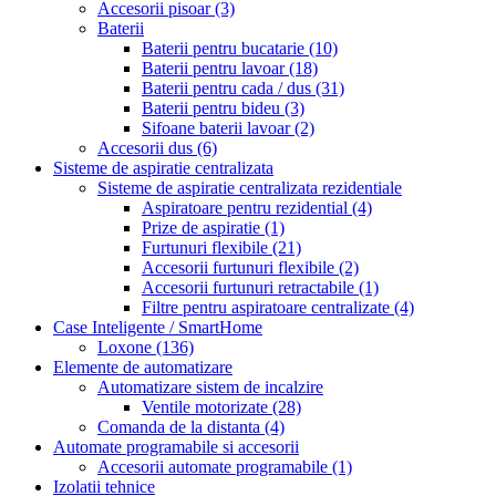
Accesorii pisoar
(3)
Baterii
Baterii pentru bucatarie
(10)
Baterii pentru lavoar
(18)
Baterii pentru cada / dus
(31)
Baterii pentru bideu
(3)
Sifoane baterii lavoar
(2)
Accesorii dus
(6)
Sisteme de aspiratie centralizata
Sisteme de aspiratie centralizata rezidentiale
Aspiratoare pentru rezidential
(4)
Prize de aspiratie
(1)
Furtunuri flexibile
(21)
Accesorii furtunuri flexibile
(2)
Accesorii furtunuri retractabile
(1)
Filtre pentru aspiratoare centralizate
(4)
Case Inteligente / SmartHome
Loxone
(136)
Elemente de automatizare
Automatizare sistem de incalzire
Ventile motorizate
(28)
Comanda de la distanta
(4)
Automate programabile si accesorii
Accesorii automate programabile
(1)
Izolatii tehnice