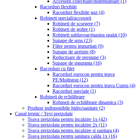
Accesorii colectoare/distribuitoare
(1)
Racorduri flexibile
Racorduri flexibile gaz
(4)
Robineti speciali/accesorii
Robineti de scurgere
(7)
Robineti de golire
(1)
Robineti sublavoar/masina spalat
(10)
Supape de sens
(23)
Filtre pentru impuritati
(9)
Supape de aerisire
(8)
Reductoare de presiune
(3)
Supape de siguranta
(16)
Racorduri cu filet
Racorduri eurocon pentru teava
PE/Multistrat
(12)
Racorduri eurocon pentru teava Cupru
(4)
Racorduri speciale
(1)
Robineti de echilibrare
Robineti de echilibrare dinamica
(3)
Produse indisponibile hidro/sanitare
(2)
Canal termic / Tevi preizolate
Teava preizolata pentru incalzire 1x
(42)
Teava preizolata pentru incalzire 2x
(11)
Teava preizolata pentru incalzire si sanitara
(4)
Teava preizolata pentru sanitara calda 1x
(16)