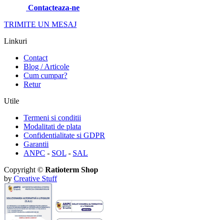
Contacteaza-ne
TRIMITE UN MESAJ
Linkuri
Contact
Blog / Articole
Cum cumpar?
Retur
Utile
Termeni si conditii
Modalitati de plata
Confidentialitate si GDPR
Garantii
ANPC
-
SOL
-
SAL
Copyright ©
Ratioterm Shop
by
Creative Stuff