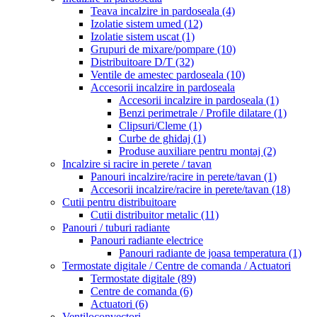
Teava incalzire in pardoseala
(4)
Izolatie sistem umed
(12)
Izolatie sistem uscat
(1)
Grupuri de mixare/pompare
(10)
Distribuitoare D/T
(32)
Ventile de amestec pardoseala
(10)
Accesorii incalzire in pardoseala
Accesorii incalzire in pardoseala
(1)
Benzi perimetrale / Profile dilatare
(1)
Clipsuri/Cleme
(1)
Curbe de ghidaj
(1)
Produse auxiliare pentru montaj
(2)
Incalzire si racire in perete / tavan
Panouri incalzire/racire in perete/tavan
(1)
Accesorii incalzire/racire in perete/tavan
(18)
Cutii pentru distribuitoare
Cutii distribuitor metalic
(11)
Panouri / tuburi radiante
Panouri radiante electrice
Panouri radiante de joasa temperatura
(1)
Termostate digitale / Centre de comanda / Actuatori
Termostate digitale
(89)
Centre de comanda
(6)
Actuatori
(6)
Ventiloconvectori