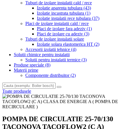
Tuburi de izolare instalatii cald / rece
Izolatie aparenta tubulara
(43)
Izolatie incastrata tubulara
(1)
Izolatie instalatii rece tubulara
(37)
Placi de izolare instalatii cald / rece
Placi de izolare fara adeziv
(1)
Placi de izolare cu adeziv
(3)
Tuburi de izolare instalatii solare
Izolatie solara elastomerica HT
(2)
Accesorii izolatii tehnice
(4)
Solutii chimice pentru instalatii
Solutii pentru instalatii termice
(3)
Produse speciale
(8)
Materii prime
Componente distribuitor
(2)
Toate produsele
POMPA DE CIRCULATIE 25-70/130
TACONOVA TACOFLOW2 (C A)