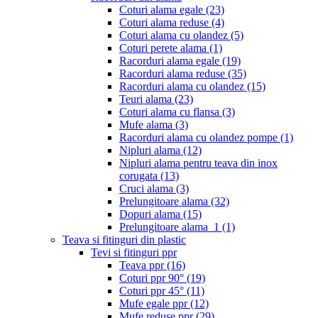
Coturi alama egale
(23)
Coturi alama reduse
(4)
Coturi alama cu olandez
(5)
Coturi perete alama
(1)
Racorduri alama egale
(19)
Racorduri alama reduse
(35)
Racorduri alama cu olandez
(15)
Teuri alama
(23)
Coturi alama cu flansa
(3)
Mufe alama
(3)
Racorduri alama cu olandez pompe
(1)
Nipluri alama
(12)
Nipluri alama pentru teava din inox
corugata
(13)
Cruci alama
(3)
Prelungitoare alama
(32)
Dopuri alama
(15)
Prelungitoare alama_1
(1)
Teava si fitinguri din plastic
Tevi si fitinguri ppr
Teava ppr
(16)
Coturi ppr 90°
(19)
Coturi ppr 45°
(11)
Mufe egale ppr
(12)
Mufe reduse ppr
(29)