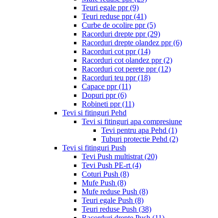
Teuri egale ppr
(9)
Teuri reduse ppr
(41)
Curbe de ocolire ppr
(5)
Racorduri drepte ppr
(29)
Racorduri drepte olandez ppr
(6)
Racorduri cot ppr
(14)
Racorduri cot olandez ppr
(2)
Racorduri cot perete ppr
(12)
Racorduri teu ppr
(18)
Capace ppr
(11)
Dopuri ppr
(6)
Robineti ppr
(11)
Tevi si fitinguri Pehd
Tevi si fitinguri apa compresiune
Tevi pentru apa Pehd
(1)
Tuburi protectie Pehd
(2)
Tevi si fitinguri Push
Tevi Push multistrat
(20)
Tevi Push PE-rt
(4)
Coturi Push
(8)
Mufe Push
(8)
Mufe reduse Push
(8)
Teuri egale Push
(8)
Teuri reduse Push
(38)
Racorduri drepte Push
(11)