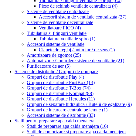
Tubulatura / fitinguri ventilatie IsoPipe
(64)
Piese de schimb ventilatie centralizata
(4)
Sisteme de ventilatie centralizate
Accesorii sistem de ventilatie centralizata
(27)
Sisteme de ventilatie decentralizate
Ventilatoare PICO
(4)
Tubulatura si fitinguri ventilatie
Tubulatura ventilatie spiro
(1)
Accesorii sisteme de ventilatie
Clapete de reglaj / antiretur / de sens
(1)
Amortizoare de zgomot
(25)
Automatizari / Controlere sisteme de ventilatie
(21)
Purificatoare de aer
(5)
Sisteme de distributie / Grupuri de pompare
Grupuri de distributie Play
(4)
Grupuri de distributie FirstBox
(13)
Grupuri de distributie T-Box
(74)
Grupuri de distributie Kompat
(88)
Grupuri de distributie Hercules
(11)
Grupuri de separare hidraulica / Butelii de egalizare
(9)
Grupuri de incarcare centrale pe lemne
(1)
Accesorii sisteme de distributie
(33)
Statii pentru preparare apa calda menajera
Statii de preparare apa calda menajera
(16)
Statii de contorizare si preparare apa calda menajera