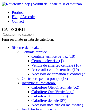
Produse
Blog / Articole
Contact
CATEGORII
Fara rezultate in lista de categorii.
Sisteme de incalzire
Centrale termice
Centrale termice pe gaz
(18)
Centrale electrice
(1)
Ventile de amestec centrale
(16)
Accesorii centrale termice
(10)
Accesorii de comanda si control
(2)
Controlere pentru pompe
(13)
Incalzire cu radiatoare
Calorifere Otel Orizontale
(52)
Calorifere Otel Verticale
(1)
Calorifere Aluminiu
(9)
Calorifere de baie
(87)
Accesorii incalzire cu radiatoare
(1)
Incalzire in pardoseala