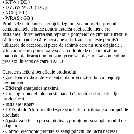
• KTW ( DE )
• DVGW W270 ( DE )
• ACS ( FR )
• WRAS ( GB )
Produsele îndeplinesc cerințele legilor , si a normelor privind
echipamentele tehnice pentru tratarea apei calde menajere .
Instalarea , întreținerea sau reparația pompelor de circulație trebuie
să fie efectuate de către persoane autorizate și nu este permisă
utilizarea de accesorii si piese de schimb care nu sunt originale .
Utilizări necorespunzătoare și / sau diferite de cele indicate in
manualul de instructiuni nu sunt permise , daca nu s-a convenit în
prealabil în scris de către TACO .
Caracteristicile și beneficiile produsului
• grad foarte ridicat de eficiență , datorită motorului cu magneți
permamenti
• Eficiență energetică maximă
• Un singur model înlocuiește până la 5 modele oferite de alți
producători
• Instalare ușoară
• LED-ul oferă informații despre starea de funcționare a pompei de
circulație
• Ajustarea este simplă și intuitivă : porniți pur și simplu modul de
adaptare
• Control electronic permite să setați punctul de lucru necesar