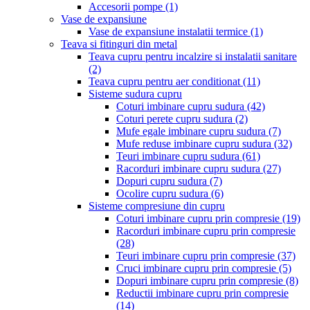
Accesorii pompe
(1)
Vase de expansiune
Vase de expansiune instalatii termice
(1)
Teava si fitinguri din metal
Teava cupru pentru incalzire si instalatii sanitare
(2)
Teava cupru pentru aer conditionat
(11)
Sisteme sudura cupru
Coturi imbinare cupru sudura
(42)
Coturi perete cupru sudura
(2)
Mufe egale imbinare cupru sudura
(7)
Mufe reduse imbinare cupru sudura
(32)
Teuri imbinare cupru sudura
(61)
Racorduri imbinare cupru sudura
(27)
Dopuri cupru sudura
(7)
Ocolire cupru sudura
(6)
Sisteme compresiune din cupru
Coturi imbinare cupru prin compresie
(19)
Racorduri imbinare cupru prin compresie
(28)
Teuri imbinare cupru prin compresie
(37)
Cruci imbinare cupru prin compresie
(5)
Dopuri imbinare cupru prin compresie
(8)
Reductii imbinare cupru prin compresie
(14)