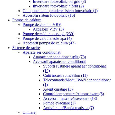
Invertoare fotovoltaic on-grid
(3)
Invertoare fotovoltaic hibrid
(2)
Componente de prindere sistem fotovoltaic
(1)
Accesorii sistem fotovoltaic
(16)
Pompe de caldura
Pompe de caldura VRV
Accesorii VRV
(3)
Pompe de caldura aer-apa
(239)
Pompe de caldura sole-apa
(4)
Accesorii pompa de caldura
(47)
Sisteme de racire
Aparate aer conditionat
Aparate aer conditionat split
(78)
Accesorii aparate aer conditionat
Suporti sustinere aparat aer conditionat
(12)
Cutii incastrabile/Sifon
(11)
Telecomanda/Modul Wi-fi aer conditionat
(1)
Agent curatare
(3)
Control temperatura/Automatizare
(6)
Accesorii mascare/traversare
(13)
Pompe evacuare
(1)
Antivibranti/Banda matisata
(7)
Chillere