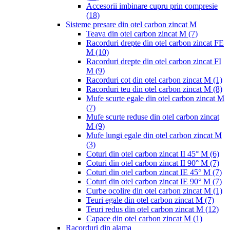
Accesorii imbinare cupru prin compresie
(18)
Sisteme presare din otel carbon zincat M
Teava din otel carbon zincat M
(7)
Racorduri drepte din otel carbon zincat FE
M
(10)
Racorduri drepte din otel carbon zincat FI
M
(9)
Racorduri cot din otel carbon zincat M
(1)
Racorduri teu din otel carbon zincat M
(8)
Mufe scurte egale din otel carbon zincat M
(7)
Mufe scurte reduse din otel carbon zincat
M
(9)
Mufe lungi egale din otel carbon zincat M
(3)
Coturi din otel carbon zincat II 45° M
(6)
Coturi din otel carbon zincat II 90° M
(7)
Coturi din otel carbon zincat IE 45° M
(7)
Coturi din otel carbon zincat IE 90° M
(7)
Curbe ocolire din otel carbon zincat M
(1)
Teuri egale din otel carbon zincat M
(7)
Teuri redus din otel carbon zincat M
(12)
Capace din otel carbon zincat M
(1)
Racorduri din alama