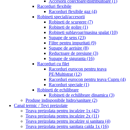
Accesorii colectoare/distribuitoare
(1)
Racorduri flexibile
Racorduri flexibile gaz
(4)
Robineti speciali/accesorii
Robineti de scurgere
(7)
Robineti de golire
(1)
Robineti sublavoar/masina spalat
(10)
Supape de sens
(23)
Filtre pentru impuritati
(9)
Supape de aerisire
(8)
Reductoare de presiune
(3)
Supape de siguranta
(16)
Racorduri cu filet
Racorduri eurocon pentru teava
PE/Multistrat
(12)
Racorduri eurocon pentru teava Cupru
(4)
Racorduri speciale
(1)
Robineti de echilibrare
Robineti de echilibrare dinamica
(3)
Produse indisponibile hidro/sanitare
(2)
Canal termic / Tevi preizolate
Teava preizolata pentru incalzire 1x
(42)
Teava preizolata pentru incalzire 2x
(11)
Teava preizolata pentru incalzire si sanitara
(4)
Teava preizolata pentru sanitara calda 1x
(16)