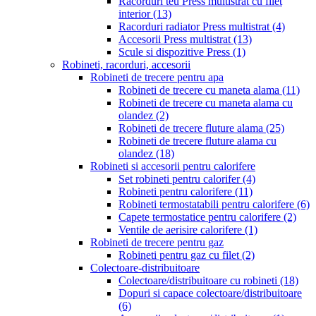
Racorduri teu Press multistrat cu filet
interior
(13)
Racorduri radiator Press multistrat
(4)
Accesorii Press multistrat
(13)
Scule si dispozitive Press
(1)
Robineti, racorduri, accesorii
Robineti de trecere pentru apa
Robineti de trecere cu maneta alama
(11)
Robineti de trecere cu maneta alama cu
olandez
(2)
Robineti de trecere fluture alama
(25)
Robineti de trecere fluture alama cu
olandez
(18)
Robineti si accesorii pentru calorifere
Set robineti pentru calorifer
(4)
Robineti pentru calorifere
(11)
Robineti termostatabili pentru calorifere
(6)
Capete termostatice pentru calorifere
(2)
Ventile de aerisire calorifere
(1)
Robineti de trecere pentru gaz
Robineti pentru gaz cu filet
(2)
Colectoare-distribuitoare
Colectoare/distribuitoare cu robineti
(18)
Dopuri si capace colectoare/distribuitoare
(6)