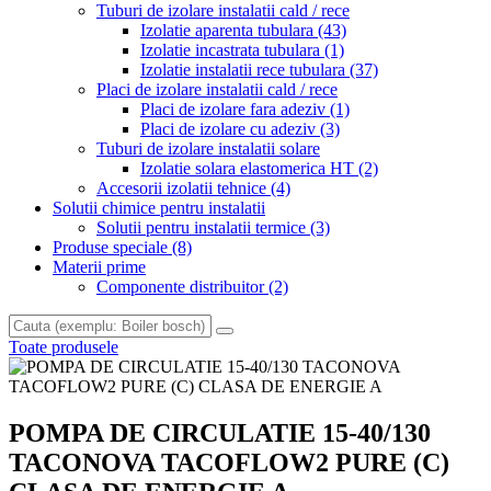
Tuburi de izolare instalatii cald / rece
Izolatie aparenta tubulara
(43)
Izolatie incastrata tubulara
(1)
Izolatie instalatii rece tubulara
(37)
Placi de izolare instalatii cald / rece
Placi de izolare fara adeziv
(1)
Placi de izolare cu adeziv
(3)
Tuburi de izolare instalatii solare
Izolatie solara elastomerica HT
(2)
Accesorii izolatii tehnice
(4)
Solutii chimice pentru instalatii
Solutii pentru instalatii termice
(3)
Produse speciale
(8)
Materii prime
Componente distribuitor
(2)
Toate produsele
POMPA DE CIRCULATIE 15-40/130
TACONOVA TACOFLOW2 PURE (C)