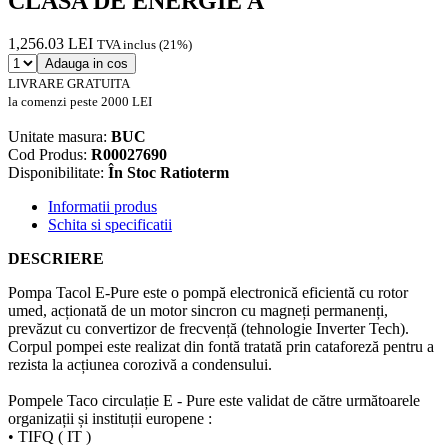
CLASA DE ENERGIE A
1,256.03 LEI
TVA inclus (21%)
Adauga in cos
LIVRARE GRATUITA
la comenzi peste 2000 LEI
Unitate masura:
BUC
Cod Produs:
R00027690
Disponibilitate:
În Stoc Ratioterm
Informatii produs
Schita si specificatii
DESCRIERE
Pompa Tacol E-Pure este o pompă electronică eficientă cu rotor
umed, acționată de un motor sincron cu magneți permanenți,
prevăzut cu convertizor de frecvență (tehnologie Inverter Tech).
Corpul pompei este realizat din fontă tratată prin cataforeză pentru a
rezista la acțiunea corozivă a condensului.
Pompele Taco circulație E - Pure este validat de către următoarele
organizații și instituții europene :
• TIFQ ( IT )