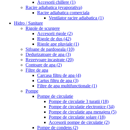
Accesorii chillere
(1)
Racire adiabatica (evaporativa)
Racire adiabatica comerciala
Ventilator racire adiabatica
(1)
Hidro / Sanitare
Rigole de scurgere
Accesorii rigole
(2)
Rigole de dus
(42)
Rigole ape pluviale
(1)
Sifoane de pardoseala
(10)
Dedurizatoare de apa
(3)
Rezervoare incastrate
(20)
Contoare de apa
(2)
Filtre de apa
Carcasa filtru de apa
(4)
Cartus filtru de apa
(3)
Filtre de apa multifunctionale
(1)
Pompe
Pompe de circulatie
Pompe de circulatie 3 turatii
(18)
Pompe de circulatie electronice
(34)
Pompe de circulatie apa menajera
(5)
Pompe de circulatie solare
(18)
Accesorii pompe de circulatie
(2)
Pompe de condens
(2)