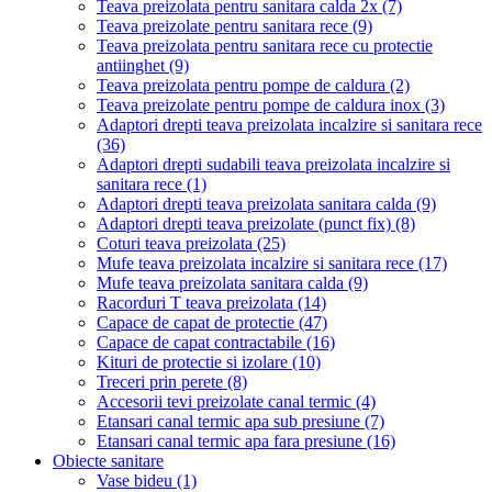
Teava preizolata pentru sanitara calda 2x
(7)
Teava preizolate pentru sanitara rece
(9)
Teava preizolata pentru sanitara rece cu protectie
antiinghet
(9)
Teava preizolata pentru pompe de caldura
(2)
Teava preizolate pentru pompe de caldura inox
(3)
Adaptori drepti teava preizolata incalzire si sanitara rece
(36)
Adaptori drepti sudabili teava preizolata incalzire si
sanitara rece
(1)
Adaptori drepti teava preizolata sanitara calda
(9)
Adaptori drepti teava preizolate (punct fix)
(8)
Coturi teava preizolata
(25)
Mufe teava preizolata incalzire si sanitara rece
(17)
Mufe teava preizolata sanitara calda
(9)
Racorduri T teava preizolata
(14)
Capace de capat de protectie
(47)
Capace de capat contractabile
(16)
Kituri de protectie si izolare
(10)
Treceri prin perete
(8)
Accesorii tevi preizolate canal termic
(4)
Etansari canal termic apa sub presiune
(7)
Etansari canal termic apa fara presiune
(16)
Obiecte sanitare
Vase bideu
(1)