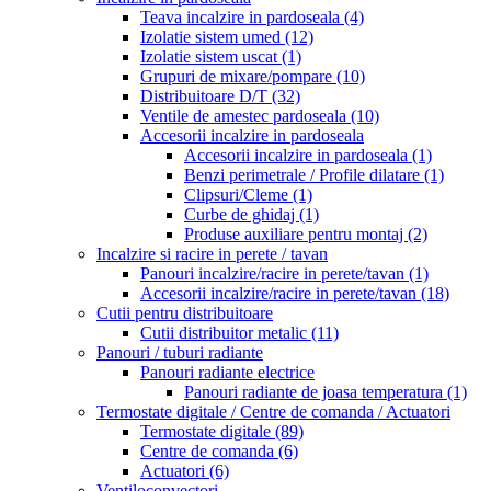
Teava incalzire in pardoseala
(4)
Izolatie sistem umed
(12)
Izolatie sistem uscat
(1)
Grupuri de mixare/pompare
(10)
Distribuitoare D/T
(32)
Ventile de amestec pardoseala
(10)
Accesorii incalzire in pardoseala
Accesorii incalzire in pardoseala
(1)
Benzi perimetrale / Profile dilatare
(1)
Clipsuri/Cleme
(1)
Curbe de ghidaj
(1)
Produse auxiliare pentru montaj
(2)
Incalzire si racire in perete / tavan
Panouri incalzire/racire in perete/tavan
(1)
Accesorii incalzire/racire in perete/tavan
(18)
Cutii pentru distribuitoare
Cutii distribuitor metalic
(11)
Panouri / tuburi radiante
Panouri radiante electrice
Panouri radiante de joasa temperatura
(1)
Termostate digitale / Centre de comanda / Actuatori
Termostate digitale
(89)
Centre de comanda
(6)
Actuatori
(6)
Ventiloconvectori