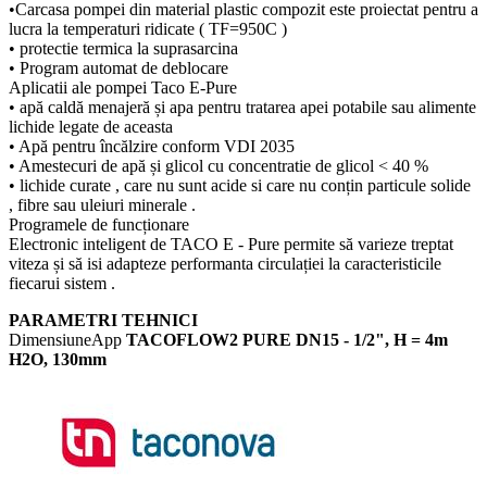
•Carcasa pompei din material plastic compozit este proiectat pentru a
lucra la temperaturi ridicate ( TF=950C )
• protectie termica la suprasarcina
• Program automat de deblocare
Aplicatii ale pompei Taco E-Pure
• apă caldă menajeră și apa pentru tratarea apei potabile sau alimente
lichide legate de aceasta
• Apă pentru încălzire conform VDI 2035
• Amestecuri de apă și glicol cu concentratie de glicol < 40 %
• lichide curate , care nu sunt acide si care nu conțin particule solide
, fibre sau uleiuri minerale .
Programele de funcționare
Electronic inteligent de TACO E - Pure permite să varieze treptat
viteza și să isi adapteze performanta circulației la caracteristicile
fiecarui sistem .
PARAMETRI TEHNICI
DimensiuneApp
TACOFLOW2 PURE DN15 - 1/2", H = 4m
H2O, 130mm