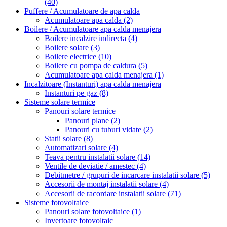
(40)
Puffere / Acumulatoare de apa calda
Acumulatoare apa calda
(2)
Boilere / Acumulatoare apa calda menajera
Boilere incalzire indirecta
(4)
Boilere solare
(3)
Boilere electrice
(10)
Boilere cu pompa de caldura
(5)
Acumulatoare apa calda menajera
(1)
Incalzitoare (Instanturi) apa calda menajera
Instanturi pe gaz
(8)
Sisteme solare termice
Panouri solare termice
Panouri plane
(2)
Panouri cu tuburi vidate
(2)
Statii solare
(8)
Automatizari solare
(4)
Teava pentru instalatii solare
(14)
Ventile de deviatie / amestec
(4)
Debitmetre / grupuri de incarcare instalatii solare
(5)
Accesorii de montaj instalatii solare
(4)
Accesorii de racordare instalatii solare
(71)
Sisteme fotovoltaice
Panouri solare fotovoltaice
(1)
Invertoare fotovoltaic