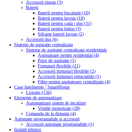
Accesorii pisoar
(3)
Baterii
Baterii pentru bucatarie
(10)
Baterii pentru lavoar
(18)
Baterii pentru cada / dus
(31)
Baterii pentru bideu
(3)
Sifoane baterii lavoar
(2)
Accesorii dus
(6)
Sisteme de aspiratie centralizata
Sisteme de aspiratie centralizata rezidentiale
Aspiratoare pentru rezidential
(4)
Prize de aspiratie
(1)
Furtunuri flexibile
(21)
Accesorii furtunuri flexibile
(2)
Accesorii furtunuri retractabile
(1)
Filtre pentru aspiratoare centralizate
(4)
Case Inteligente / SmartHome
Loxone
(136)
Elemente de automatizare
Automatizare sistem de incalzire
Ventile motorizate
(28)
Comanda de la distanta
(4)
Automate programabile si accesorii
Accesorii automate programabile
(1)
Izolatii tehnice