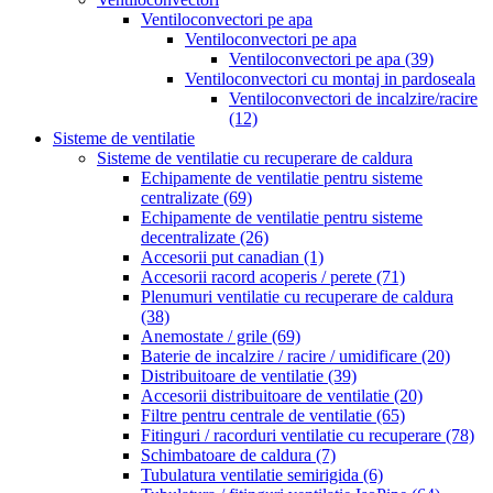
Ventiloconvectori pe apa
Ventiloconvectori pe apa
Ventiloconvectori pe apa
(39)
Ventiloconvectori cu montaj in pardoseala
Ventiloconvectori de incalzire/racire
(12)
Sisteme de ventilatie
Sisteme de ventilatie cu recuperare de caldura
Echipamente de ventilatie pentru sisteme
centralizate
(69)
Echipamente de ventilatie pentru sisteme
decentralizate
(26)
Accesorii put canadian
(1)
Accesorii racord acoperis / perete
(71)
Plenumuri ventilatie cu recuperare de caldura
(38)
Anemostate / grile
(69)
Baterie de incalzire / racire / umidificare
(20)
Distribuitoare de ventilatie
(39)
Accesorii distribuitoare de ventilatie
(20)
Filtre pentru centrale de ventilatie
(65)
Fitinguri / racorduri ventilatie cu recuperare
(78)
Schimbatoare de caldura
(7)
Tubulatura ventilatie semirigida
(6)