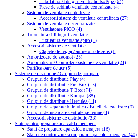
Tubulatura / fitinguri ventilatie IsoPipe
(64)
Piese de schimb ventilatie centralizata
(4)
Sisteme de ventilatie centralizate
Accesorii sistem de ventilatie centralizata
(27)
Sisteme de ventilatie decentralizate
Ventilatoare PICO
(4)
Tubulatura si fitinguri ventilatie
Tubulatura ventilatie spiro
(1)
Accesorii sisteme de ventilatie
Clapete de reglaj / antiretur / de sens
(1)
Amortizoare de zgomot
(25)
Automatizari / Controlere sisteme de ventilatie
(21)
Purificatoare de aer
(5)
Sisteme de distributie / Grupuri de pompare
Grupuri de distributie Play
(4)
Grupuri de distributie FirstBox
(13)
Grupuri de distributie T-Box
(74)
Grupuri de distributie Kompat
(88)
Grupuri de distributie Hercules
(11)
Grupuri de separare hidraulica / Butelii de egalizare
(9)
Grupuri de incarcare centrale pe lemne
(1)
Accesorii sisteme de distributie
(33)
Statii pentru preparare apa calda menajera
Statii de preparare apa calda menajera
(16)
Statii de contorizare si preparare apa calda menajera
(40)