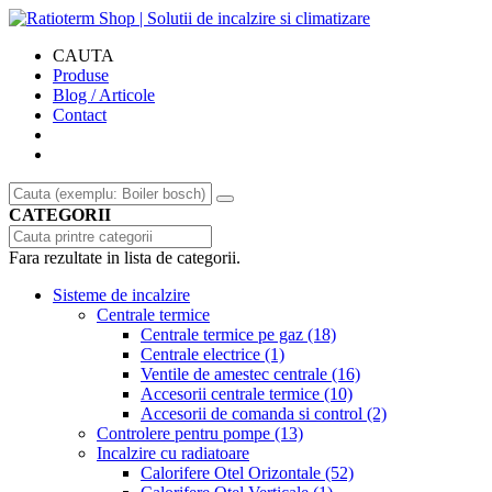
CAUTA
Produse
Blog / Articole
Contact
CATEGORII
Fara rezultate in lista de categorii.
Sisteme de incalzire
Centrale termice
Centrale termice pe gaz
(18)
Centrale electrice
(1)
Ventile de amestec centrale
(16)
Accesorii centrale termice
(10)
Accesorii de comanda si control
(2)
Controlere pentru pompe
(13)
Incalzire cu radiatoare
Calorifere Otel Orizontale
(52)