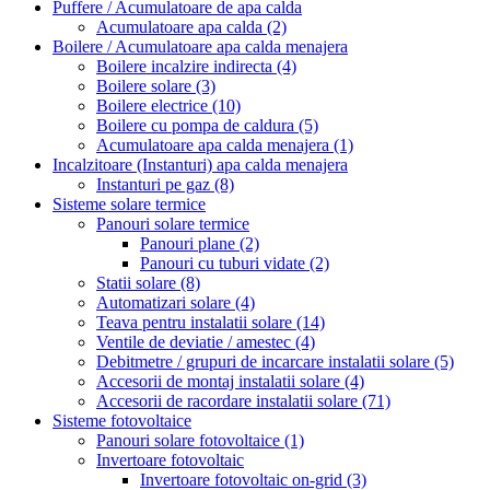
Puffere / Acumulatoare de apa calda
Acumulatoare apa calda
(2)
Boilere / Acumulatoare apa calda menajera
Boilere incalzire indirecta
(4)
Boilere solare
(3)
Boilere electrice
(10)
Boilere cu pompa de caldura
(5)
Acumulatoare apa calda menajera
(1)
Incalzitoare (Instanturi) apa calda menajera
Instanturi pe gaz
(8)
Sisteme solare termice
Panouri solare termice
Panouri plane
(2)
Panouri cu tuburi vidate
(2)
Statii solare
(8)
Automatizari solare
(4)
Teava pentru instalatii solare
(14)
Ventile de deviatie / amestec
(4)
Debitmetre / grupuri de incarcare instalatii solare
(5)
Accesorii de montaj instalatii solare
(4)
Accesorii de racordare instalatii solare
(71)
Sisteme fotovoltaice
Panouri solare fotovoltaice
(1)
Invertoare fotovoltaic
Invertoare fotovoltaic on-grid
(3)