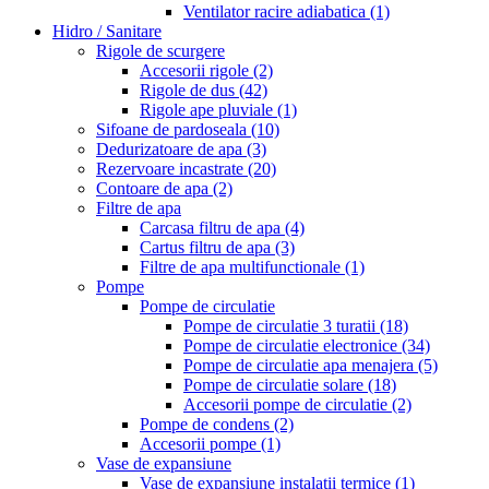
Ventilator racire adiabatica
(1)
Hidro / Sanitare
Rigole de scurgere
Accesorii rigole
(2)
Rigole de dus
(42)
Rigole ape pluviale
(1)
Sifoane de pardoseala
(10)
Dedurizatoare de apa
(3)
Rezervoare incastrate
(20)
Contoare de apa
(2)
Filtre de apa
Carcasa filtru de apa
(4)
Cartus filtru de apa
(3)
Filtre de apa multifunctionale
(1)
Pompe
Pompe de circulatie
Pompe de circulatie 3 turatii
(18)
Pompe de circulatie electronice
(34)
Pompe de circulatie apa menajera
(5)
Pompe de circulatie solare
(18)
Accesorii pompe de circulatie
(2)
Pompe de condens
(2)
Accesorii pompe
(1)
Vase de expansiune
Vase de expansiune instalatii termice
(1)