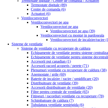
Termostate digitale / Centre de comanda / Actuatori
Termostate digitale
(89)
Centre de comanda
(6)
Actuatori
(6)
Ventiloconvectori
Ventiloconvectori pe apa
Ventiloconvectori pe apa
Ventiloconvectori pe apa
(39)
Ventiloconvectori cu montaj in pardoseala
Ventiloconvectori de incalzire/racire
(
Sisteme de ventilatie
Sisteme de ventilatie cu recuperare de caldura
Echipamente de ventilatie pentru sisteme centraliz
Echipamente de ventilatie pentru sisteme decentral
Accesorii put canadian
(1)
Accesorii racord acoperis / perete
(71)
Plenumuri ventilatie cu recuperare de caldura
(38)
Anemostate / grile
(69)
Baterie de incalzire / racire / umidificare
(20)
Distribuitoare de ventilatie
(39)
Accesorii distribuitoare de ventilatie
(20)
Filtre pentru centrale de ventilatie
(65)
Fitinguri / racorduri ventilatie cu recuperare
(78)
Schimbatoare de caldura
(7)
Tubulatura ventilatie semirigida
(6)