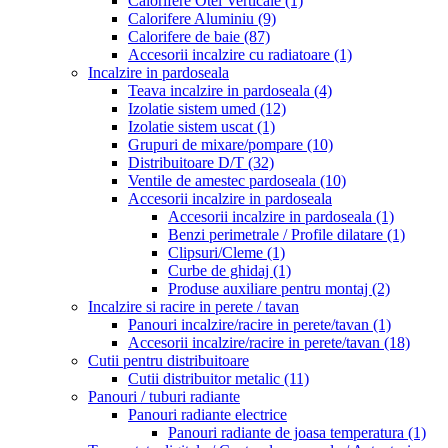
Calorifere Otel Verticale
(1)
Calorifere Aluminiu
(9)
Calorifere de baie
(87)
Accesorii incalzire cu radiatoare
(1)
Incalzire in pardoseala
Teava incalzire in pardoseala
(4)
Izolatie sistem umed
(12)
Izolatie sistem uscat
(1)
Grupuri de mixare/pompare
(10)
Distribuitoare D/T
(32)
Ventile de amestec pardoseala
(10)
Accesorii incalzire in pardoseala
Accesorii incalzire in pardoseala
(1)
Benzi perimetrale / Profile dilatare
(1)
Clipsuri/Cleme
(1)
Curbe de ghidaj
(1)
Produse auxiliare pentru montaj
(2)
Incalzire si racire in perete / tavan
Panouri incalzire/racire in perete/tavan
(1)
Accesorii incalzire/racire in perete/tavan
(18)
Cutii pentru distribuitoare
Cutii distribuitor metalic
(11)
Panouri / tuburi radiante
Panouri radiante electrice
Panouri radiante de joasa temperatura
(1)