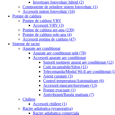
Invertoare fotovoltaic hibrid
(2)
Componente de prindere sistem fotovoltaic
(1)
Accesorii sistem fotovoltaic
(16)
Pompe de caldura
Pompe de caldura VRV
Accesorii VRV
(3)
Pompe de caldura aer-apa
(239)
Pompe de caldura sole-apa
(4)
Accesorii pompa de caldura
(47)
Sisteme de racire
Aparate aer conditionat
Aparate aer conditionat split
(78)
Accesorii aparate aer conditionat
Suporti sustinere aparat aer conditionat
(12)
Cutii incastrabile/Sifon
(11)
Telecomanda/Modul Wi-fi aer conditionat
(1
Agent curatare
(3)
Control temperatura/Automatizare
(6)
Accesorii mascare/traversare
(13)
Pompe evacuare
(1)
Antivibranti/Banda matisata
(7)
Chillere
Accesorii chillere
(1)
Racire adiabatica (evaporativa)
Racire adiabatica comerciala