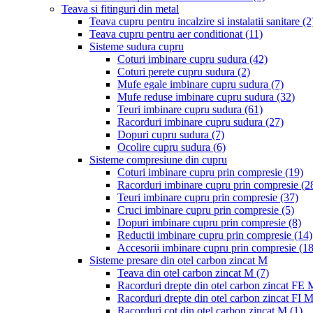
Teava si fitinguri din metal
Teava cupru pentru incalzire si instalatii sanitare
(2
Teava cupru pentru aer conditionat
(11)
Sisteme sudura cupru
Coturi imbinare cupru sudura
(42)
Coturi perete cupru sudura
(2)
Mufe egale imbinare cupru sudura
(7)
Mufe reduse imbinare cupru sudura
(32)
Teuri imbinare cupru sudura
(61)
Racorduri imbinare cupru sudura
(27)
Dopuri cupru sudura
(7)
Ocolire cupru sudura
(6)
Sisteme compresiune din cupru
Coturi imbinare cupru prin compresie
(19)
Racorduri imbinare cupru prin compresie
(2
Teuri imbinare cupru prin compresie
(37)
Cruci imbinare cupru prin compresie
(5)
Dopuri imbinare cupru prin compresie
(8)
Reductii imbinare cupru prin compresie
(14)
Accesorii imbinare cupru prin compresie
(18
Sisteme presare din otel carbon zincat M
Teava din otel carbon zincat M
(7)
Racorduri drepte din otel carbon zincat FE
Racorduri drepte din otel carbon zincat FI 
Racorduri cot din otel carbon zincat M
(1)