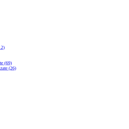
12)
ate
(69)
izate
(26)