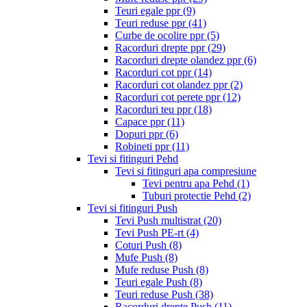
Teuri egale ppr
(9)
Teuri reduse ppr
(41)
Curbe de ocolire ppr
(5)
Racorduri drepte ppr
(29)
Racorduri drepte olandez ppr
(6)
Racorduri cot ppr
(14)
Racorduri cot olandez ppr
(2)
Racorduri cot perete ppr
(12)
Racorduri teu ppr
(18)
Capace ppr
(11)
Dopuri ppr
(6)
Robineti ppr
(11)
Tevi si fitinguri Pehd
Tevi si fitinguri apa compresiune
Tevi pentru apa Pehd
(1)
Tuburi protectie Pehd
(2)
Tevi si fitinguri Push
Tevi Push multistrat
(20)
Tevi Push PE-rt
(4)
Coturi Push
(8)
Mufe Push
(8)
Mufe reduse Push
(8)
Teuri egale Push
(8)
Teuri reduse Push
(38)
Racorduri drepte Push
(11)