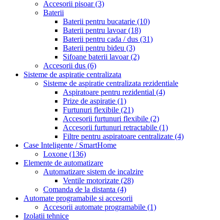
Accesorii pisoar
(3)
Baterii
Baterii pentru bucatarie
(10)
Baterii pentru lavoar
(18)
Baterii pentru cada / dus
(31)
Baterii pentru bideu
(3)
Sifoane baterii lavoar
(2)
Accesorii dus
(6)
Sisteme de aspiratie centralizata
Sisteme de aspiratie centralizata rezidentiale
Aspiratoare pentru rezidential
(4)
Prize de aspiratie
(1)
Furtunuri flexibile
(21)
Accesorii furtunuri flexibile
(2)
Accesorii furtunuri retractabile
(1)
Filtre pentru aspiratoare centralizate
(4)
Case Inteligente / SmartHome
Loxone
(136)
Elemente de automatizare
Automatizare sistem de incalzire
Ventile motorizate
(28)
Comanda de la distanta
(4)
Automate programabile si accesorii
Accesorii automate programabile
(1)
Izolatii tehnice