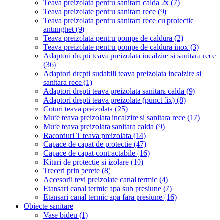
Teava preizolata pentru sanitara calda 2x
(7)
Teava preizolate pentru sanitara rece
(9)
Teava preizolata pentru sanitara rece cu protectie
antiinghet
(9)
Teava preizolata pentru pompe de caldura
(2)
Teava preizolate pentru pompe de caldura inox
(3)
Adaptori drepti teava preizolata incalzire si sanitara rece
(36)
Adaptori drepti sudabili teava preizolata incalzire si
sanitara rece
(1)
Adaptori drepti teava preizolata sanitara calda
(9)
Adaptori drepti teava preizolate (punct fix)
(8)
Coturi teava preizolata
(25)
Mufe teava preizolata incalzire si sanitara rece
(17)
Mufe teava preizolata sanitara calda
(9)
Racorduri T teava preizolata
(14)
Capace de capat de protectie
(47)
Capace de capat contractabile
(16)
Kituri de protectie si izolare
(10)
Treceri prin perete
(8)
Accesorii tevi preizolate canal termic
(4)
Etansari canal termic apa sub presiune
(7)
Etansari canal termic apa fara presiune
(16)
Obiecte sanitare
Vase bideu
(1)