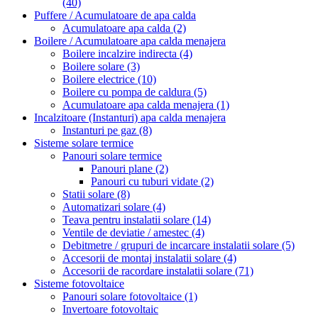
(40)
Puffere / Acumulatoare de apa calda
Acumulatoare apa calda
(2)
Boilere / Acumulatoare apa calda menajera
Boilere incalzire indirecta
(4)
Boilere solare
(3)
Boilere electrice
(10)
Boilere cu pompa de caldura
(5)
Acumulatoare apa calda menajera
(1)
Incalzitoare (Instanturi) apa calda menajera
Instanturi pe gaz
(8)
Sisteme solare termice
Panouri solare termice
Panouri plane
(2)
Panouri cu tuburi vidate
(2)
Statii solare
(8)
Automatizari solare
(4)
Teava pentru instalatii solare
(14)
Ventile de deviatie / amestec
(4)
Debitmetre / grupuri de incarcare instalatii solare
(5)
Accesorii de montaj instalatii solare
(4)
Accesorii de racordare instalatii solare
(71)
Sisteme fotovoltaice
Panouri solare fotovoltaice
(1)
Invertoare fotovoltaic