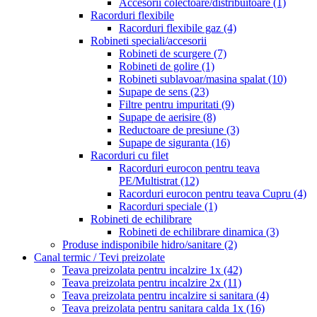
Accesorii colectoare/distribuitoare
(1)
Racorduri flexibile
Racorduri flexibile gaz
(4)
Robineti speciali/accesorii
Robineti de scurgere
(7)
Robineti de golire
(1)
Robineti sublavoar/masina spalat
(10)
Supape de sens
(23)
Filtre pentru impuritati
(9)
Supape de aerisire
(8)
Reductoare de presiune
(3)
Supape de siguranta
(16)
Racorduri cu filet
Racorduri eurocon pentru teava
PE/Multistrat
(12)
Racorduri eurocon pentru teava Cupru
(4)
Racorduri speciale
(1)
Robineti de echilibrare
Robineti de echilibrare dinamica
(3)
Produse indisponibile hidro/sanitare
(2)
Canal termic / Tevi preizolate
Teava preizolata pentru incalzire 1x
(42)
Teava preizolata pentru incalzire 2x
(11)
Teava preizolata pentru incalzire si sanitara
(4)
Teava preizolata pentru sanitara calda 1x
(16)