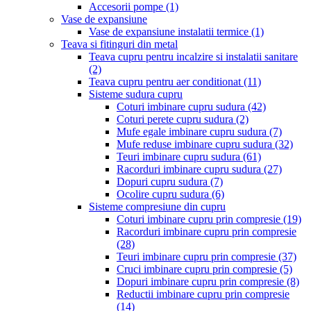
Accesorii pompe
(1)
Vase de expansiune
Vase de expansiune instalatii termice
(1)
Teava si fitinguri din metal
Teava cupru pentru incalzire si instalatii sanitare
(2)
Teava cupru pentru aer conditionat
(11)
Sisteme sudura cupru
Coturi imbinare cupru sudura
(42)
Coturi perete cupru sudura
(2)
Mufe egale imbinare cupru sudura
(7)
Mufe reduse imbinare cupru sudura
(32)
Teuri imbinare cupru sudura
(61)
Racorduri imbinare cupru sudura
(27)
Dopuri cupru sudura
(7)
Ocolire cupru sudura
(6)
Sisteme compresiune din cupru
Coturi imbinare cupru prin compresie
(19)
Racorduri imbinare cupru prin compresie
(28)
Teuri imbinare cupru prin compresie
(37)
Cruci imbinare cupru prin compresie
(5)
Dopuri imbinare cupru prin compresie
(8)
Reductii imbinare cupru prin compresie
(14)