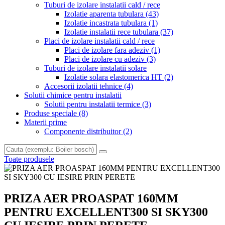
Tuburi de izolare instalatii cald / rece
Izolatie aparenta tubulara
(43)
Izolatie incastrata tubulara
(1)
Izolatie instalatii rece tubulara
(37)
Placi de izolare instalatii cald / rece
Placi de izolare fara adeziv
(1)
Placi de izolare cu adeziv
(3)
Tuburi de izolare instalatii solare
Izolatie solara elastomerica HT
(2)
Accesorii izolatii tehnice
(4)
Solutii chimice pentru instalatii
Solutii pentru instalatii termice
(3)
Produse speciale
(8)
Materii prime
Componente distribuitor
(2)
Toate produsele
PRIZA AER PROASPAT 160MM
PENTRU EXCELLENT300 SI SKY300