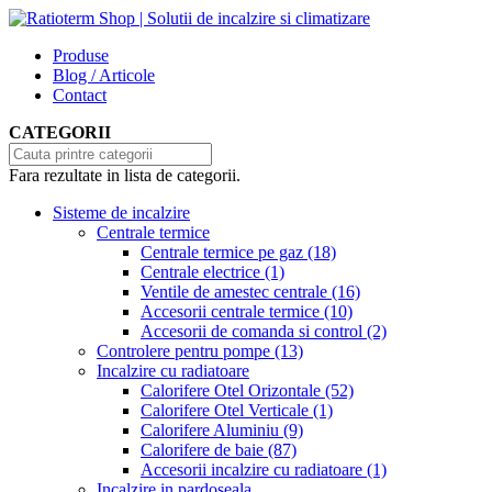
Produse
Blog / Articole
Contact
CATEGORII
Fara rezultate in lista de categorii.
Sisteme de incalzire
Centrale termice
Centrale termice pe gaz
(18)
Centrale electrice
(1)
Ventile de amestec centrale
(16)
Accesorii centrale termice
(10)
Accesorii de comanda si control
(2)
Controlere pentru pompe
(13)
Incalzire cu radiatoare
Calorifere Otel Orizontale
(52)
Calorifere Otel Verticale
(1)
Calorifere Aluminiu
(9)
Calorifere de baie
(87)
Accesorii incalzire cu radiatoare
(1)
Incalzire in pardoseala