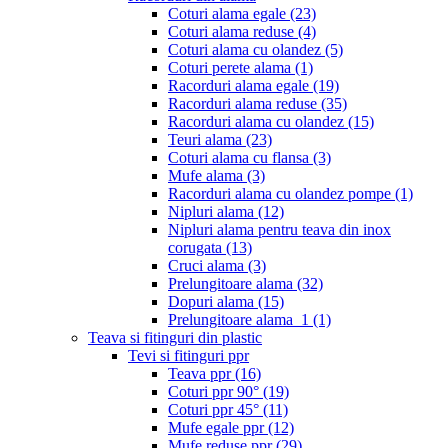
Coturi alama egale
(23)
Coturi alama reduse
(4)
Coturi alama cu olandez
(5)
Coturi perete alama
(1)
Racorduri alama egale
(19)
Racorduri alama reduse
(35)
Racorduri alama cu olandez
(15)
Teuri alama
(23)
Coturi alama cu flansa
(3)
Mufe alama
(3)
Racorduri alama cu olandez pompe
(1)
Nipluri alama
(12)
Nipluri alama pentru teava din inox
corugata
(13)
Cruci alama
(3)
Prelungitoare alama
(32)
Dopuri alama
(15)
Prelungitoare alama_1
(1)
Teava si fitinguri din plastic
Tevi si fitinguri ppr
Teava ppr
(16)
Coturi ppr 90°
(19)
Coturi ppr 45°
(11)
Mufe egale ppr
(12)
Mufe reduse ppr
(29)