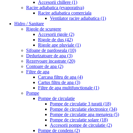
Accesorii chillere
(1)
Racire adiabatica (evaporativa)
Racire adiabatica comerciala
Ventilator racire adiabatica
(1)
Hidro / Sanitare
Rigole de scurgere
Accesorii rigole
(2)
Rigole de dus
(42)
Rigole ape pluviale
(1)
Sifoane de pardoseala
(10)
Dedurizatoare de apa
(3)
Rezervoare incastrate
(20)
Contoare de apa
(2)
Filtre de apa
Carcasa filtru de apa
(4)
Cartus filtru de apa
(3)
Filtre de apa multifunctionale
(1)
Pompe
Pompe de circulatie
Pompe de circulatie 3 turatii
(18)
Pompe de circulatie electronice
(34)
Pompe de circulatie apa menajera
(5)
Pompe de circulatie solare
(18)
Accesorii pompe de circulatie
(2)
Pompe de condens
(2)