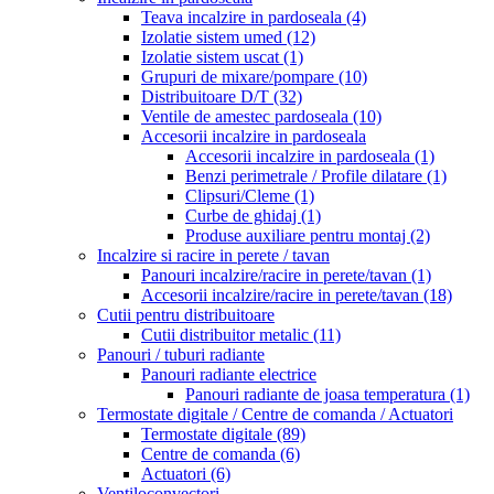
Teava incalzire in pardoseala
(4)
Izolatie sistem umed
(12)
Izolatie sistem uscat
(1)
Grupuri de mixare/pompare
(10)
Distribuitoare D/T
(32)
Ventile de amestec pardoseala
(10)
Accesorii incalzire in pardoseala
Accesorii incalzire in pardoseala
(1)
Benzi perimetrale / Profile dilatare
(1)
Clipsuri/Cleme
(1)
Curbe de ghidaj
(1)
Produse auxiliare pentru montaj
(2)
Incalzire si racire in perete / tavan
Panouri incalzire/racire in perete/tavan
(1)
Accesorii incalzire/racire in perete/tavan
(18)
Cutii pentru distribuitoare
Cutii distribuitor metalic
(11)
Panouri / tuburi radiante
Panouri radiante electrice
Panouri radiante de joasa temperatura
(1)
Termostate digitale / Centre de comanda / Actuatori
Termostate digitale
(89)
Centre de comanda
(6)
Actuatori
(6)
Ventiloconvectori