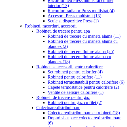
Racorduri teu Press multistrat cu filet
interior
(13)
Racorduri radiator Press multistrat
(4)
Accesorii Press multistrat
(13)
Scule si dispozitive Press
(1)
Robineti, racorduri, accesorii
Robineti de trecere pentru apa
Robineti de trecere cu maneta alama
(11)
Robineti de trecere cu maneta alama cu
olandez
(2)
Robineti de trecere fluture alama
(25)
Robineti de trecere fluture alama cu
olandez
(18)
Robineti si accesorii pentru calorifere
Set robineti pentru calorifer
(4)
Robineti pentru calorifere
(11)
Robineti termostatabili pentru calorifere
(6)
Capete termostatice pentru calorifere
(2)
Ventile de aerisire calorifere
(1)
Robineti de trecere pentru gaz
Robineti pentru gaz cu filet
(2)
Colectoare-distribuitoare
Colectoare/distribuitoare cu robineti
(18)
Dopuri si capace colectoare/distribuitoare
(6)