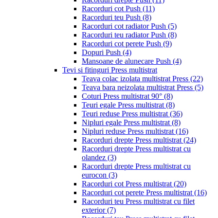
Racorduri cot Push
(11)
Racorduri teu Push
(8)
Racorduri cot radiator Push
(5)
Racorduri teu radiator Push
(8)
Racorduri cot perete Push
(9)
Dopuri Push
(4)
Mansoane de alunecare Push
(4)
Tevi si fitinguri Press multistrat
Teava colac izolata multistrat Press
(22)
Teava bara neizolata multistrat Press
(5)
Coturi Press multistrat 90°
(8)
Teuri egale Press multistrat
(8)
Teuri reduse Press multistrat
(36)
Nipluri egale Press multistrat
(8)
Nipluri reduse Press multistrat
(16)
Racorduri drepte Press multistrat
(24)
Racorduri drepte Press multistrat cu
olandez
(3)
Racorduri drepte Press multistrat cu
eurocon
(3)
Racorduri cot Press multistrat
(20)
Racorduri cot perete Press multistrat
(16)
Racorduri teu Press multistrat cu filet
exterior
(7)