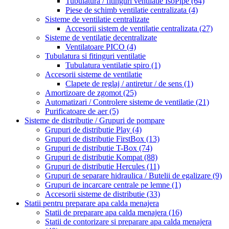
Tubulatura / fitinguri ventilatie IsoPipe
(64)
Piese de schimb ventilatie centralizata
(4)
Sisteme de ventilatie centralizate
Accesorii sistem de ventilatie centralizata
(27)
Sisteme de ventilatie decentralizate
Ventilatoare PICO
(4)
Tubulatura si fitinguri ventilatie
Tubulatura ventilatie spiro
(1)
Accesorii sisteme de ventilatie
Clapete de reglaj / antiretur / de sens
(1)
Amortizoare de zgomot
(25)
Automatizari / Controlere sisteme de ventilatie
(21)
Purificatoare de aer
(5)
Sisteme de distributie / Grupuri de pompare
Grupuri de distributie Play
(4)
Grupuri de distributie FirstBox
(13)
Grupuri de distributie T-Box
(74)
Grupuri de distributie Kompat
(88)
Grupuri de distributie Hercules
(11)
Grupuri de separare hidraulica / Butelii de egalizare
(9)
Grupuri de incarcare centrale pe lemne
(1)
Accesorii sisteme de distributie
(33)
Statii pentru preparare apa calda menajera
Statii de preparare apa calda menajera
(16)
Statii de contorizare si preparare apa calda menajera