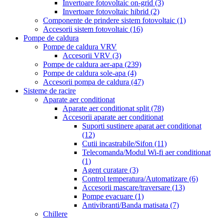
Invertoare fotovoltaic on-grid
(3)
Invertoare fotovoltaic hibrid
(2)
Componente de prindere sistem fotovoltaic
(1)
Accesorii sistem fotovoltaic
(16)
Pompe de caldura
Pompe de caldura VRV
Accesorii VRV
(3)
Pompe de caldura aer-apa
(239)
Pompe de caldura sole-apa
(4)
Accesorii pompa de caldura
(47)
Sisteme de racire
Aparate aer conditionat
Aparate aer conditionat split
(78)
Accesorii aparate aer conditionat
Suporti sustinere aparat aer conditionat
(12)
Cutii incastrabile/Sifon
(11)
Telecomanda/Modul Wi-fi aer conditionat
(1)
Agent curatare
(3)
Control temperatura/Automatizare
(6)
Accesorii mascare/traversare
(13)
Pompe evacuare
(1)
Antivibranti/Banda matisata
(7)
Chillere