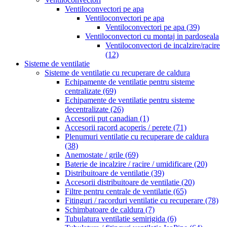
Ventiloconvectori pe apa
Ventiloconvectori pe apa
Ventiloconvectori pe apa
(39)
Ventiloconvectori cu montaj in pardoseala
Ventiloconvectori de incalzire/racire
(12)
Sisteme de ventilatie
Sisteme de ventilatie cu recuperare de caldura
Echipamente de ventilatie pentru sisteme
centralizate
(69)
Echipamente de ventilatie pentru sisteme
decentralizate
(26)
Accesorii put canadian
(1)
Accesorii racord acoperis / perete
(71)
Plenumuri ventilatie cu recuperare de caldura
(38)
Anemostate / grile
(69)
Baterie de incalzire / racire / umidificare
(20)
Distribuitoare de ventilatie
(39)
Accesorii distribuitoare de ventilatie
(20)
Filtre pentru centrale de ventilatie
(65)
Fitinguri / racorduri ventilatie cu recuperare
(78)
Schimbatoare de caldura
(7)
Tubulatura ventilatie semirigida
(6)