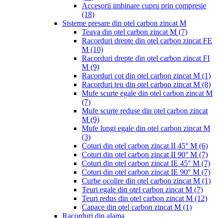
Accesorii imbinare cupru prin compresie
(18)
Sisteme presare din otel carbon zincat M
Teava din otel carbon zincat M
(7)
Racorduri drepte din otel carbon zincat FE
M
(10)
Racorduri drepte din otel carbon zincat FI
M
(9)
Racorduri cot din otel carbon zincat M
(1)
Racorduri teu din otel carbon zincat M
(8)
Mufe scurte egale din otel carbon zincat M
(7)
Mufe scurte reduse din otel carbon zincat
M
(9)
Mufe lungi egale din otel carbon zincat M
(3)
Coturi din otel carbon zincat II 45° M
(6)
Coturi din otel carbon zincat II 90° M
(7)
Coturi din otel carbon zincat IE 45° M
(7)
Coturi din otel carbon zincat IE 90° M
(7)
Curbe ocolire din otel carbon zincat M
(1)
Teuri egale din otel carbon zincat M
(7)
Teuri redus din otel carbon zincat M
(12)
Capace din otel carbon zincat M
(1)
Racorduri din alama