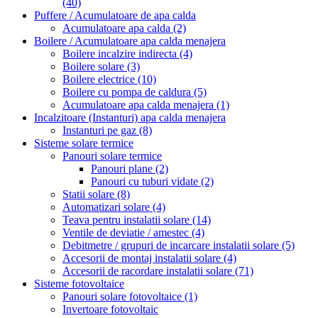
(40)
Puffere / Acumulatoare de apa calda
Acumulatoare apa calda
(2)
Boilere / Acumulatoare apa calda menajera
Boilere incalzire indirecta
(4)
Boilere solare
(3)
Boilere electrice
(10)
Boilere cu pompa de caldura
(5)
Acumulatoare apa calda menajera
(1)
Incalzitoare (Instanturi) apa calda menajera
Instanturi pe gaz
(8)
Sisteme solare termice
Panouri solare termice
Panouri plane
(2)
Panouri cu tuburi vidate
(2)
Statii solare
(8)
Automatizari solare
(4)
Teava pentru instalatii solare
(14)
Ventile de deviatie / amestec
(4)
Debitmetre / grupuri de incarcare instalatii solare
(5)
Accesorii de montaj instalatii solare
(4)
Accesorii de racordare instalatii solare
(71)
Sisteme fotovoltaice
Panouri solare fotovoltaice
(1)
Invertoare fotovoltaic