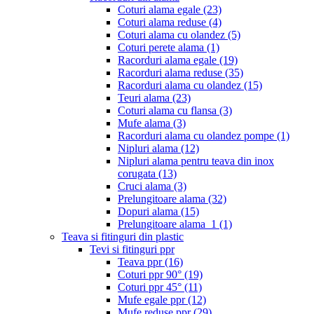
Coturi alama egale
(23)
Coturi alama reduse
(4)
Coturi alama cu olandez
(5)
Coturi perete alama
(1)
Racorduri alama egale
(19)
Racorduri alama reduse
(35)
Racorduri alama cu olandez
(15)
Teuri alama
(23)
Coturi alama cu flansa
(3)
Mufe alama
(3)
Racorduri alama cu olandez pompe
(1)
Nipluri alama
(12)
Nipluri alama pentru teava din inox
corugata
(13)
Cruci alama
(3)
Prelungitoare alama
(32)
Dopuri alama
(15)
Prelungitoare alama_1
(1)
Teava si fitinguri din plastic
Tevi si fitinguri ppr
Teava ppr
(16)
Coturi ppr 90°
(19)
Coturi ppr 45°
(11)
Mufe egale ppr
(12)
Mufe reduse ppr
(29)