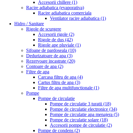
Accesorii chillere
(1)
Racire adiabatica (evaporativa)
Racire adiabatica comerciala
Ventilator racire adiabatica
(1)
Hidro / Sanitare
Rigole de scurgere
Accesorii rigole
(2)
Rigole de dus
(42)
Rigole ape pluviale
(1)
Sifoane de pardoseala
(10)
Dedurizatoare de apa
(3)
Rezervoare incastrate
(20)
Contoare de apa
(2)
Filtre de apa
Carcasa filtru de apa
(4)
Cartus filtru de apa
(3)
Filtre de apa multifunctionale
(1)
Pompe
Pompe de circulatie
Pompe de circulatie 3 turatii
(18)
Pompe de circulatie electronice
(34)
Pompe de circulatie apa menajera
(5)
Pompe de circulatie solare
(18)
Accesorii pompe de circulatie
(2)
Pompe de condens
(2)