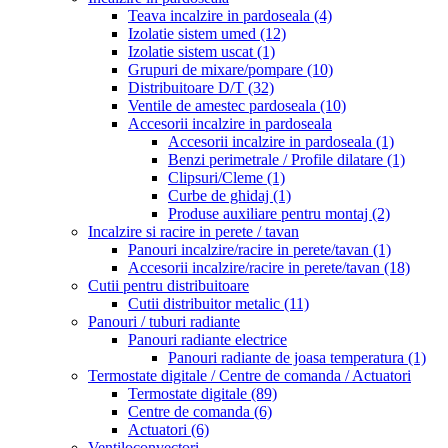
Teava incalzire in pardoseala
(4)
Izolatie sistem umed
(12)
Izolatie sistem uscat
(1)
Grupuri de mixare/pompare
(10)
Distribuitoare D/T
(32)
Ventile de amestec pardoseala
(10)
Accesorii incalzire in pardoseala
Accesorii incalzire in pardoseala
(1)
Benzi perimetrale / Profile dilatare
(1)
Clipsuri/Cleme
(1)
Curbe de ghidaj
(1)
Produse auxiliare pentru montaj
(2)
Incalzire si racire in perete / tavan
Panouri incalzire/racire in perete/tavan
(1)
Accesorii incalzire/racire in perete/tavan
(18)
Cutii pentru distribuitoare
Cutii distribuitor metalic
(11)
Panouri / tuburi radiante
Panouri radiante electrice
Panouri radiante de joasa temperatura
(1)
Termostate digitale / Centre de comanda / Actuatori
Termostate digitale
(89)
Centre de comanda
(6)
Actuatori
(6)
Ventiloconvectori