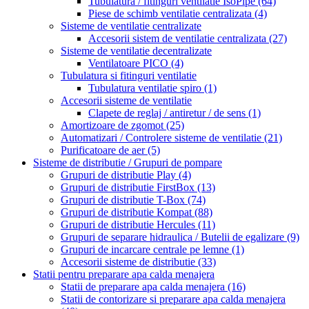
Tubulatura / fitinguri ventilatie IsoPipe
(64)
Piese de schimb ventilatie centralizata
(4)
Sisteme de ventilatie centralizate
Accesorii sistem de ventilatie centralizata
(27)
Sisteme de ventilatie decentralizate
Ventilatoare PICO
(4)
Tubulatura si fitinguri ventilatie
Tubulatura ventilatie spiro
(1)
Accesorii sisteme de ventilatie
Clapete de reglaj / antiretur / de sens
(1)
Amortizoare de zgomot
(25)
Automatizari / Controlere sisteme de ventilatie
(21)
Purificatoare de aer
(5)
Sisteme de distributie / Grupuri de pompare
Grupuri de distributie Play
(4)
Grupuri de distributie FirstBox
(13)
Grupuri de distributie T-Box
(74)
Grupuri de distributie Kompat
(88)
Grupuri de distributie Hercules
(11)
Grupuri de separare hidraulica / Butelii de egalizare
(9)
Grupuri de incarcare centrale pe lemne
(1)
Accesorii sisteme de distributie
(33)
Statii pentru preparare apa calda menajera
Statii de preparare apa calda menajera
(16)
Statii de contorizare si preparare apa calda menajera