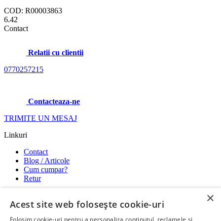
COD: R00003863
6.42
Contact
Relatii cu clientii
0770257215
Contacteaza-ne
TRIMITE UN MESAJ
Linkuri
Contact
Blog / Articole
Cum cumpar?
Retur
×
Utile
Acest site web folosește cookie-uri
Termeni si conditii
Folosim cookie-uri pentru a personaliza conținutul, reclamele și
Modalitati de plata