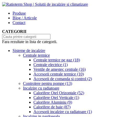
Produse
Blog / Articole
Contact
CATEGORII
Fara rezultate in lista de categorii.
Sisteme de incalzire
Centrale termice
Centrale termice pe gaz
(18)
Centrale electrice
(1)
Ventile de amestec centrale
(16)
Accesorii centrale termice
(10)
Accesorii de comanda si control
(2)
Controlere pentru pompe
(13)
Incalzire cu radiatoare
Calorifere Otel Orizontale
(52)
Calorifere Otel Verticale
(1)
Calorifere Aluminiu
(9)
Calorifere de baie
(87)
Accesorii incalzire cu radiatoare
(1)
Incalzire in pardoseala