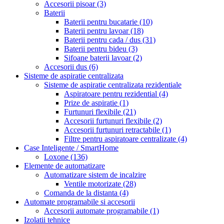
Accesorii pisoar
(3)
Baterii
Baterii pentru bucatarie
(10)
Baterii pentru lavoar
(18)
Baterii pentru cada / dus
(31)
Baterii pentru bideu
(3)
Sifoane baterii lavoar
(2)
Accesorii dus
(6)
Sisteme de aspiratie centralizata
Sisteme de aspiratie centralizata rezidentiale
Aspiratoare pentru rezidential
(4)
Prize de aspiratie
(1)
Furtunuri flexibile
(21)
Accesorii furtunuri flexibile
(2)
Accesorii furtunuri retractabile
(1)
Filtre pentru aspiratoare centralizate
(4)
Case Inteligente / SmartHome
Loxone
(136)
Elemente de automatizare
Automatizare sistem de incalzire
Ventile motorizate
(28)
Comanda de la distanta
(4)
Automate programabile si accesorii
Accesorii automate programabile
(1)
Izolatii tehnice