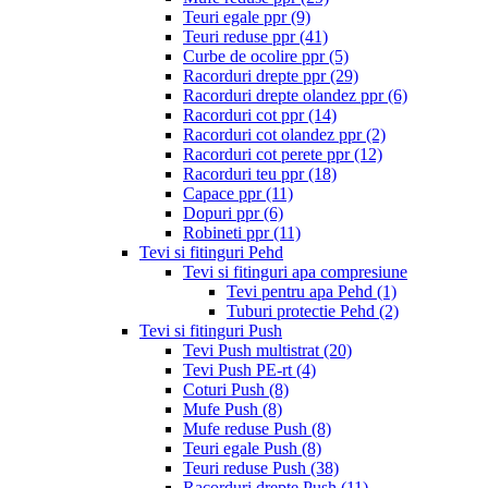
Teuri egale ppr
(9)
Teuri reduse ppr
(41)
Curbe de ocolire ppr
(5)
Racorduri drepte ppr
(29)
Racorduri drepte olandez ppr
(6)
Racorduri cot ppr
(14)
Racorduri cot olandez ppr
(2)
Racorduri cot perete ppr
(12)
Racorduri teu ppr
(18)
Capace ppr
(11)
Dopuri ppr
(6)
Robineti ppr
(11)
Tevi si fitinguri Pehd
Tevi si fitinguri apa compresiune
Tevi pentru apa Pehd
(1)
Tuburi protectie Pehd
(2)
Tevi si fitinguri Push
Tevi Push multistrat
(20)
Tevi Push PE-rt
(4)
Coturi Push
(8)
Mufe Push
(8)
Mufe reduse Push
(8)
Teuri egale Push
(8)
Teuri reduse Push
(38)
Racorduri drepte Push
(11)