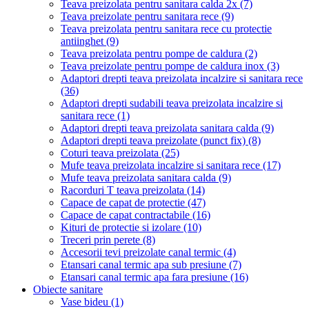
Teava preizolata pentru sanitara calda 2x
(7)
Teava preizolate pentru sanitara rece
(9)
Teava preizolata pentru sanitara rece cu protectie
antiinghet
(9)
Teava preizolata pentru pompe de caldura
(2)
Teava preizolate pentru pompe de caldura inox
(3)
Adaptori drepti teava preizolata incalzire si sanitara rece
(36)
Adaptori drepti sudabili teava preizolata incalzire si
sanitara rece
(1)
Adaptori drepti teava preizolata sanitara calda
(9)
Adaptori drepti teava preizolate (punct fix)
(8)
Coturi teava preizolata
(25)
Mufe teava preizolata incalzire si sanitara rece
(17)
Mufe teava preizolata sanitara calda
(9)
Racorduri T teava preizolata
(14)
Capace de capat de protectie
(47)
Capace de capat contractabile
(16)
Kituri de protectie si izolare
(10)
Treceri prin perete
(8)
Accesorii tevi preizolate canal termic
(4)
Etansari canal termic apa sub presiune
(7)
Etansari canal termic apa fara presiune
(16)
Obiecte sanitare
Vase bideu
(1)