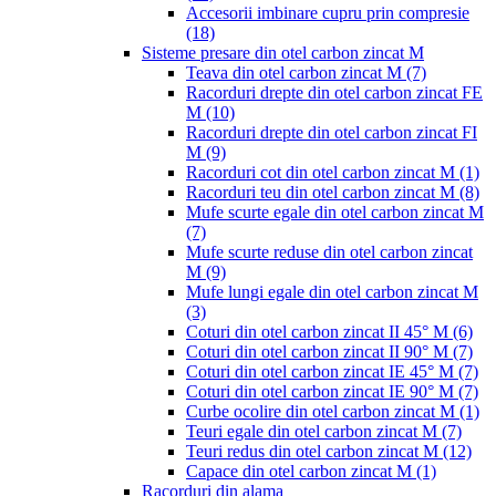
Accesorii imbinare cupru prin compresie
(18)
Sisteme presare din otel carbon zincat M
Teava din otel carbon zincat M
(7)
Racorduri drepte din otel carbon zincat FE
M
(10)
Racorduri drepte din otel carbon zincat FI
M
(9)
Racorduri cot din otel carbon zincat M
(1)
Racorduri teu din otel carbon zincat M
(8)
Mufe scurte egale din otel carbon zincat M
(7)
Mufe scurte reduse din otel carbon zincat
M
(9)
Mufe lungi egale din otel carbon zincat M
(3)
Coturi din otel carbon zincat II 45° M
(6)
Coturi din otel carbon zincat II 90° M
(7)
Coturi din otel carbon zincat IE 45° M
(7)
Coturi din otel carbon zincat IE 90° M
(7)
Curbe ocolire din otel carbon zincat M
(1)
Teuri egale din otel carbon zincat M
(7)
Teuri redus din otel carbon zincat M
(12)
Capace din otel carbon zincat M
(1)
Racorduri din alama