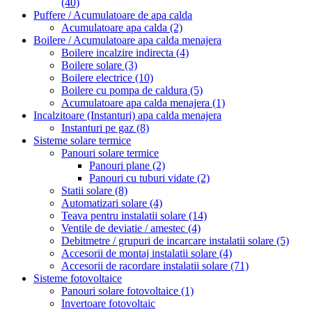
(40)
Puffere / Acumulatoare de apa calda
Acumulatoare apa calda
(2)
Boilere / Acumulatoare apa calda menajera
Boilere incalzire indirecta
(4)
Boilere solare
(3)
Boilere electrice
(10)
Boilere cu pompa de caldura
(5)
Acumulatoare apa calda menajera
(1)
Incalzitoare (Instanturi) apa calda menajera
Instanturi pe gaz
(8)
Sisteme solare termice
Panouri solare termice
Panouri plane
(2)
Panouri cu tuburi vidate
(2)
Statii solare
(8)
Automatizari solare
(4)
Teava pentru instalatii solare
(14)
Ventile de deviatie / amestec
(4)
Debitmetre / grupuri de incarcare instalatii solare
(5)
Accesorii de montaj instalatii solare
(4)
Accesorii de racordare instalatii solare
(71)
Sisteme fotovoltaice
Panouri solare fotovoltaice
(1)
Invertoare fotovoltaic