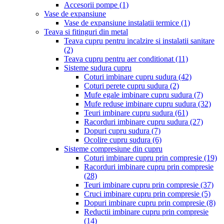
Accesorii pompe
(1)
Vase de expansiune
Vase de expansiune instalatii termice
(1)
Teava si fitinguri din metal
Teava cupru pentru incalzire si instalatii sanitare
(2)
Teava cupru pentru aer conditionat
(11)
Sisteme sudura cupru
Coturi imbinare cupru sudura
(42)
Coturi perete cupru sudura
(2)
Mufe egale imbinare cupru sudura
(7)
Mufe reduse imbinare cupru sudura
(32)
Teuri imbinare cupru sudura
(61)
Racorduri imbinare cupru sudura
(27)
Dopuri cupru sudura
(7)
Ocolire cupru sudura
(6)
Sisteme compresiune din cupru
Coturi imbinare cupru prin compresie
(19)
Racorduri imbinare cupru prin compresie
(28)
Teuri imbinare cupru prin compresie
(37)
Cruci imbinare cupru prin compresie
(5)
Dopuri imbinare cupru prin compresie
(8)
Reductii imbinare cupru prin compresie
(14)