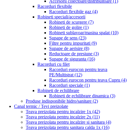
Accesorii colectoare/distribuitoare
(1)
Racorduri flexibile
Racorduri flexibile gaz
(4)
Robineti speciali/accesorii
Robineti de scurgere
(7)
Robineti de golire
(1)
Robineti sublavoar/masina spalat
(10)
Supape de sens
(23)
Filtre pentru impuritati
(9)
Supape de aerisire
(8)
Reductoare de presiune
(3)
Supape de siguranta
(16)
Racorduri cu filet
Racorduri eurocon pentru teava
PE/Multistrat
(12)
Racorduri eurocon pentru teava Cupru
(4)
Racorduri speciale
(1)
Robineti de echilibrare
Robineti de echilibrare dinamica
(3)
Produse indisponibile hidro/sanitare
(2)
Canal termic / Tevi preizolate
Teava preizolata pentru incalzire 1x
(42)
Teava preizolata pentru incalzire 2x
(11)
Teava preizolata pentru incalzire si sanitara
(4)
Teava preizolata pentru sanitara calda 1x
(16)