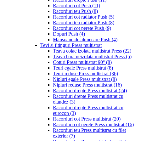
Racorduri cot Push
(11)
Racorduri teu Push
(8)
Racorduri cot radiator Push
(5)
Racorduri teu radiator Push
(8)
Racorduri cot perete Push
(9)
Dopuri Push
(4)
Mansoane de alunecare Push
(4)
Tevi si fitinguri Press multistrat
Teava colac izolata multistrat Press
(22)
Teava bara neizolata multistrat Press
(5)
Coturi Press multistrat 90°
(8)
Teuri egale Press multistrat
(8)
Teuri reduse Press multistrat
(36)
Nipluri egale Press multistrat
(8)
Nipluri reduse Press multistrat
(16)
Racorduri drepte Press multistrat
(24)
Racorduri drepte Press multistrat cu
olandez
(3)
Racorduri drepte Press multistrat cu
eurocon
(3)
Racorduri cot Press multistrat
(20)
Racorduri cot perete Press multistrat
(16)
Racorduri teu Press multistrat cu filet
exterior
(7)