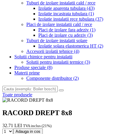
Tuburi de izolare instalatii cald / rece
Izolatie aparenta tubulara
(43)
Izolatie incastrata tubulara
(1)
Izolatie instalatii rece tubulara
(37)
Placi de izolare instalatii cald / rece
Placi de izolare fara adeziv
(1)
Placi de izolare cu adeziv
(3)
Tuburi de izolare instalatii solare
Izolatie solara elastomerica HT
(2)
Accesorii izolatii tehnice
(4)
Solutii chimice pentru instalatii
Solutii pentru instalatii termice
(3)
Produse speciale
(8)
Materii prime
Componente distribuitor
(2)
Toate produsele
RACORD DREPT 8x8
32.71 LEI
TVA inclus (21%)
Adauga in cos