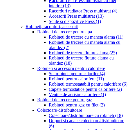
Racorduri teu Press multistrat cu filet
interior
(13)
Racorduri radiator Press multistrat
(4)
Accesorii Press multistrat
(13)
Scule si dispozitive Press
(1)
Robineti, racorduri, accesorii
Robineti de trecere pentru apa
Robineti de trecere cu maneta alama
(11)
Robineti de trecere cu maneta alama cu
olandez
(2)
Robineti de trecere fluture alama
(25)
Robineti de trecere fluture alama cu
olandez
(18)
Robineti si accesorii pentru calorifere
Set robineti pentru calorifer
(4)
Robineti pentru calorifere
(11)
Robineti termostatabili pentru calorifere
(6)
Capete termostatice pentru calorifere
(2)
Ventile de aerisire calorifere
(1)
Robineti de trecere pentru gaz
Robineti pentru gaz cu filet
(2)
Colectoare-distribuitoare
Colectoare/distribuitoare cu robineti
(18)
Dopuri si capace colectoare/distribuitoare
(6)