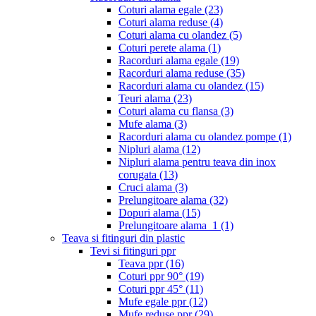
Coturi alama egale
(23)
Coturi alama reduse
(4)
Coturi alama cu olandez
(5)
Coturi perete alama
(1)
Racorduri alama egale
(19)
Racorduri alama reduse
(35)
Racorduri alama cu olandez
(15)
Teuri alama
(23)
Coturi alama cu flansa
(3)
Mufe alama
(3)
Racorduri alama cu olandez pompe
(1)
Nipluri alama
(12)
Nipluri alama pentru teava din inox
corugata
(13)
Cruci alama
(3)
Prelungitoare alama
(32)
Dopuri alama
(15)
Prelungitoare alama_1
(1)
Teava si fitinguri din plastic
Tevi si fitinguri ppr
Teava ppr
(16)
Coturi ppr 90°
(19)
Coturi ppr 45°
(11)
Mufe egale ppr
(12)
Mufe reduse ppr
(29)