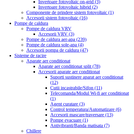
Invertoare fotovoltaic on-grid
(3)
Invertoare fotovoltaic hibrid
(2)
Componente de prindere sistem fotovoltaic
(1)
Accesorii sistem fotovoltaic
(16)
Pompe de caldura
Pompe de caldura VRV
Accesorii VRV
(3)
Pompe de caldura aer-apa
(239)
Pompe de caldura sole-apa
(4)
Accesorii pompa de caldura
(47)
Sisteme de racire
Aparate aer conditionat
Aparate aer conditionat split
(78)
Accesorii aparate aer conditionat
Suporti sustinere aparat aer conditionat
(12)
Cutii incastrabile/Sifon
(11)
Telecomanda/Modul Wi-fi aer conditionat
(1)
Agent curatare
(3)
Control temperatura/Automatizare
(6)
Accesorii mascare/traversare
(13)
Pompe evacuare
(1)
Antivibranti/Banda matisata
(7)
Chillere