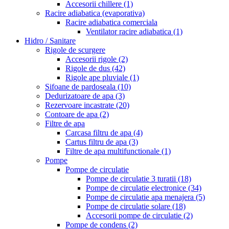
Accesorii chillere
(1)
Racire adiabatica (evaporativa)
Racire adiabatica comerciala
Ventilator racire adiabatica
(1)
Hidro / Sanitare
Rigole de scurgere
Accesorii rigole
(2)
Rigole de dus
(42)
Rigole ape pluviale
(1)
Sifoane de pardoseala
(10)
Dedurizatoare de apa
(3)
Rezervoare incastrate
(20)
Contoare de apa
(2)
Filtre de apa
Carcasa filtru de apa
(4)
Cartus filtru de apa
(3)
Filtre de apa multifunctionale
(1)
Pompe
Pompe de circulatie
Pompe de circulatie 3 turatii
(18)
Pompe de circulatie electronice
(34)
Pompe de circulatie apa menajera
(5)
Pompe de circulatie solare
(18)
Accesorii pompe de circulatie
(2)
Pompe de condens
(2)