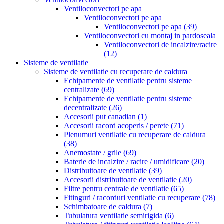
Ventiloconvectori pe apa
Ventiloconvectori pe apa
Ventiloconvectori pe apa
(39)
Ventiloconvectori cu montaj in pardoseala
Ventiloconvectori de incalzire/racire
(12)
Sisteme de ventilatie
Sisteme de ventilatie cu recuperare de caldura
Echipamente de ventilatie pentru sisteme
centralizate
(69)
Echipamente de ventilatie pentru sisteme
decentralizate
(26)
Accesorii put canadian
(1)
Accesorii racord acoperis / perete
(71)
Plenumuri ventilatie cu recuperare de caldura
(38)
Anemostate / grile
(69)
Baterie de incalzire / racire / umidificare
(20)
Distribuitoare de ventilatie
(39)
Accesorii distribuitoare de ventilatie
(20)
Filtre pentru centrale de ventilatie
(65)
Fitinguri / racorduri ventilatie cu recuperare
(78)
Schimbatoare de caldura
(7)
Tubulatura ventilatie semirigida
(6)