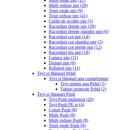
Mufe egale ppr
(12)
Mufe reduse ppr
(29)
Teuri egale ppr
(9)
Teuri reduse ppr
(41)
Curbe de ocolire ppr
(5)
Racorduri drepte ppr
(29)
Racorduri drepte olandez ppr
(6)
Racorduri cot ppr
(14)
Racorduri cot olandez ppr
(2)
Racorduri cot perete ppr
(12)
Racorduri teu ppr
(18)
Capace ppr
(11)
Dopuri ppr
(6)
Robineti ppr
(11)
Tevi si fitinguri Pehd
Tevi si fitinguri apa compresiune
Tevi pentru apa Pehd
(1)
Tuburi protectie Pehd
(2)
Tevi si fitinguri Push
Tevi Push multistrat
(20)
Tevi Push PE-rt
(4)
Coturi Push
(8)
Mufe Push
(8)
Mufe reduse Push
(8)
Teuri egale Push
(8)