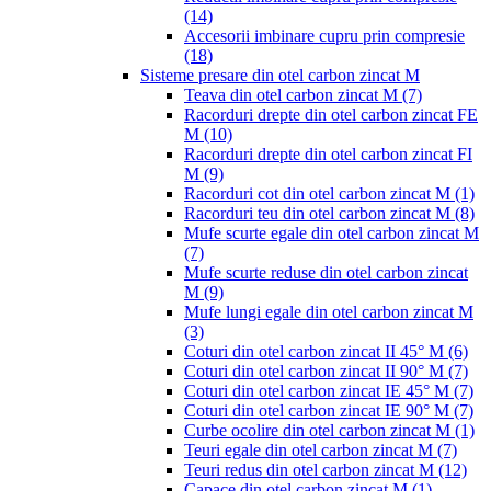
(14)
Accesorii imbinare cupru prin compresie
(18)
Sisteme presare din otel carbon zincat M
Teava din otel carbon zincat M
(7)
Racorduri drepte din otel carbon zincat FE
M
(10)
Racorduri drepte din otel carbon zincat FI
M
(9)
Racorduri cot din otel carbon zincat M
(1)
Racorduri teu din otel carbon zincat M
(8)
Mufe scurte egale din otel carbon zincat M
(7)
Mufe scurte reduse din otel carbon zincat
M
(9)
Mufe lungi egale din otel carbon zincat M
(3)
Coturi din otel carbon zincat II 45° M
(6)
Coturi din otel carbon zincat II 90° M
(7)
Coturi din otel carbon zincat IE 45° M
(7)
Coturi din otel carbon zincat IE 90° M
(7)
Curbe ocolire din otel carbon zincat M
(1)
Teuri egale din otel carbon zincat M
(7)
Teuri redus din otel carbon zincat M
(12)
Capace din otel carbon zincat M
(1)