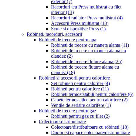
exterior
(7)
Racorduri teu Press multistrat cu filet
interior
(13)
Racorduri radiator Press multistrat
(4)
Accesorii Press multistrat
(13)
Scule si dispozitive Press
(1)
Robineti, racorduri, accesorii
Robineti de trecere pentru apa
Robineti de trecere cu maneta alama
(11)
Robineti de trecere cu maneta alama cu
olandez
(2)
Robineti de trecere fluture alama
(25)
Robineti de trecere fluture alama cu
olandez
(18)
Robineti si accesorii pentru calorifere
Set robineti pentru calorifer
(4)
Robineti pentru calorifere
(11)
Robineti termostatabili pentru calorifere
(6)
Capete termostatice pentru calorifere
(2)
Ventile de aerisire calorifere
(1)
Robineti de trecere pentru gaz
Robineti pentru gaz cu filet
(2)
Colectoare-distribuitoare
Colectoare/distribuitoare cu robineti
(18)
Dopuri si capace colectoare/distribuitoare