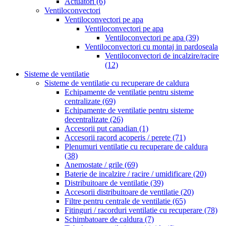
Actuatori
(6)
Ventiloconvectori
Ventiloconvectori pe apa
Ventiloconvectori pe apa
Ventiloconvectori pe apa
(39)
Ventiloconvectori cu montaj in pardoseala
Ventiloconvectori de incalzire/racire
(12)
Sisteme de ventilatie
Sisteme de ventilatie cu recuperare de caldura
Echipamente de ventilatie pentru sisteme
centralizate
(69)
Echipamente de ventilatie pentru sisteme
decentralizate
(26)
Accesorii put canadian
(1)
Accesorii racord acoperis / perete
(71)
Plenumuri ventilatie cu recuperare de caldura
(38)
Anemostate / grile
(69)
Baterie de incalzire / racire / umidificare
(20)
Distribuitoare de ventilatie
(39)
Accesorii distribuitoare de ventilatie
(20)
Filtre pentru centrale de ventilatie
(65)
Fitinguri / racorduri ventilatie cu recuperare
(78)
Schimbatoare de caldura
(7)