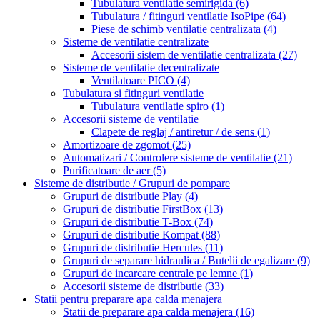
Tubulatura ventilatie semirigida
(6)
Tubulatura / fitinguri ventilatie IsoPipe
(64)
Piese de schimb ventilatie centralizata
(4)
Sisteme de ventilatie centralizate
Accesorii sistem de ventilatie centralizata
(27)
Sisteme de ventilatie decentralizate
Ventilatoare PICO
(4)
Tubulatura si fitinguri ventilatie
Tubulatura ventilatie spiro
(1)
Accesorii sisteme de ventilatie
Clapete de reglaj / antiretur / de sens
(1)
Amortizoare de zgomot
(25)
Automatizari / Controlere sisteme de ventilatie
(21)
Purificatoare de aer
(5)
Sisteme de distributie / Grupuri de pompare
Grupuri de distributie Play
(4)
Grupuri de distributie FirstBox
(13)
Grupuri de distributie T-Box
(74)
Grupuri de distributie Kompat
(88)
Grupuri de distributie Hercules
(11)
Grupuri de separare hidraulica / Butelii de egalizare
(9)
Grupuri de incarcare centrale pe lemne
(1)
Accesorii sisteme de distributie
(33)
Statii pentru preparare apa calda menajera
Statii de preparare apa calda menajera
(16)