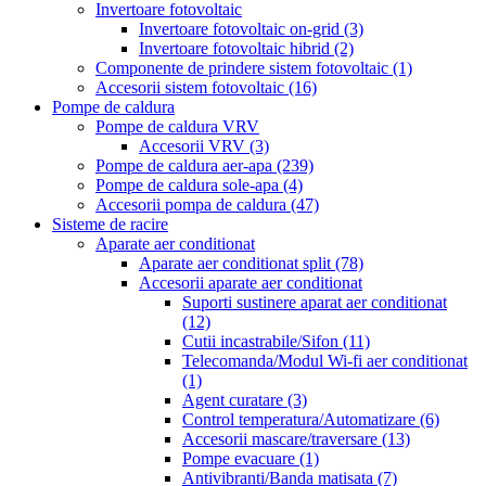
Invertoare fotovoltaic
Invertoare fotovoltaic on-grid
(3)
Invertoare fotovoltaic hibrid
(2)
Componente de prindere sistem fotovoltaic
(1)
Accesorii sistem fotovoltaic
(16)
Pompe de caldura
Pompe de caldura VRV
Accesorii VRV
(3)
Pompe de caldura aer-apa
(239)
Pompe de caldura sole-apa
(4)
Accesorii pompa de caldura
(47)
Sisteme de racire
Aparate aer conditionat
Aparate aer conditionat split
(78)
Accesorii aparate aer conditionat
Suporti sustinere aparat aer conditionat
(12)
Cutii incastrabile/Sifon
(11)
Telecomanda/Modul Wi-fi aer conditionat
(1)
Agent curatare
(3)
Control temperatura/Automatizare
(6)
Accesorii mascare/traversare
(13)
Pompe evacuare
(1)
Antivibranti/Banda matisata
(7)