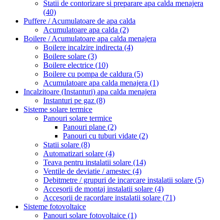
Statii de contorizare si preparare apa calda menajera
(40)
Puffere / Acumulatoare de apa calda
Acumulatoare apa calda
(2)
Boilere / Acumulatoare apa calda menajera
Boilere incalzire indirecta
(4)
Boilere solare
(3)
Boilere electrice
(10)
Boilere cu pompa de caldura
(5)
Acumulatoare apa calda menajera
(1)
Incalzitoare (Instanturi) apa calda menajera
Instanturi pe gaz
(8)
Sisteme solare termice
Panouri solare termice
Panouri plane
(2)
Panouri cu tuburi vidate
(2)
Statii solare
(8)
Automatizari solare
(4)
Teava pentru instalatii solare
(14)
Ventile de deviatie / amestec
(4)
Debitmetre / grupuri de incarcare instalatii solare
(5)
Accesorii de montaj instalatii solare
(4)
Accesorii de racordare instalatii solare
(71)
Sisteme fotovoltaice
Panouri solare fotovoltaice
(1)