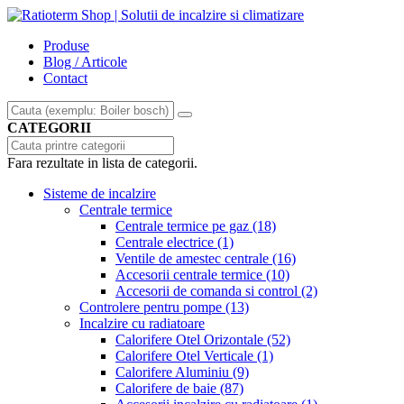
Produse
Blog / Articole
Contact
CATEGORII
Fara rezultate in lista de categorii.
Sisteme de incalzire
Centrale termice
Centrale termice pe gaz
(18)
Centrale electrice
(1)
Ventile de amestec centrale
(16)
Accesorii centrale termice
(10)
Accesorii de comanda si control
(2)
Controlere pentru pompe
(13)
Incalzire cu radiatoare
Calorifere Otel Orizontale
(52)
Calorifere Otel Verticale
(1)
Calorifere Aluminiu
(9)
Calorifere de baie
(87)