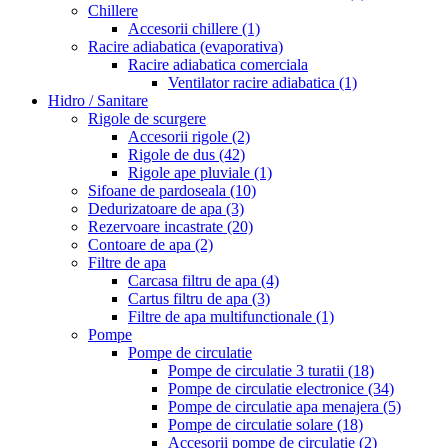
Chillere
Accesorii chillere
(1)
Racire adiabatica (evaporativa)
Racire adiabatica comerciala
Ventilator racire adiabatica
(1)
Hidro / Sanitare
Rigole de scurgere
Accesorii rigole
(2)
Rigole de dus
(42)
Rigole ape pluviale
(1)
Sifoane de pardoseala
(10)
Dedurizatoare de apa
(3)
Rezervoare incastrate
(20)
Contoare de apa
(2)
Filtre de apa
Carcasa filtru de apa
(4)
Cartus filtru de apa
(3)
Filtre de apa multifunctionale
(1)
Pompe
Pompe de circulatie
Pompe de circulatie 3 turatii
(18)
Pompe de circulatie electronice
(34)
Pompe de circulatie apa menajera
(5)
Pompe de circulatie solare
(18)
Accesorii pompe de circulatie
(2)