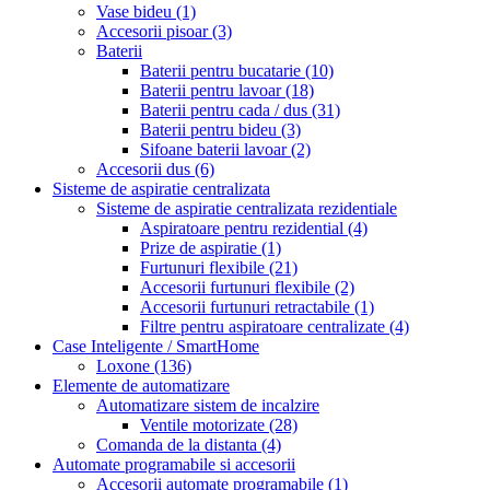
Vase bideu
(1)
Accesorii pisoar
(3)
Baterii
Baterii pentru bucatarie
(10)
Baterii pentru lavoar
(18)
Baterii pentru cada / dus
(31)
Baterii pentru bideu
(3)
Sifoane baterii lavoar
(2)
Accesorii dus
(6)
Sisteme de aspiratie centralizata
Sisteme de aspiratie centralizata rezidentiale
Aspiratoare pentru rezidential
(4)
Prize de aspiratie
(1)
Furtunuri flexibile
(21)
Accesorii furtunuri flexibile
(2)
Accesorii furtunuri retractabile
(1)
Filtre pentru aspiratoare centralizate
(4)
Case Inteligente / SmartHome
Loxone
(136)
Elemente de automatizare
Automatizare sistem de incalzire
Ventile motorizate
(28)
Comanda de la distanta
(4)
Automate programabile si accesorii
Accesorii automate programabile
(1)