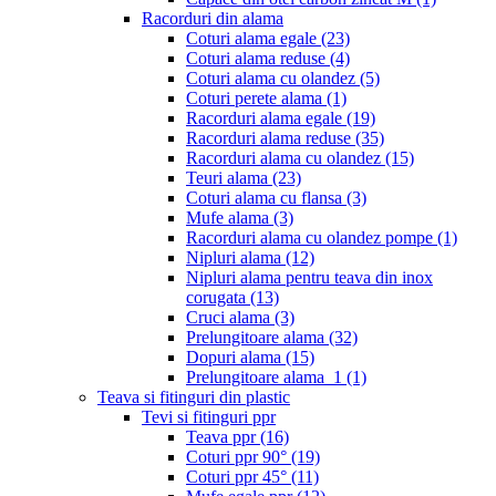
Racorduri din alama
Coturi alama egale
(23)
Coturi alama reduse
(4)
Coturi alama cu olandez
(5)
Coturi perete alama
(1)
Racorduri alama egale
(19)
Racorduri alama reduse
(35)
Racorduri alama cu olandez
(15)
Teuri alama
(23)
Coturi alama cu flansa
(3)
Mufe alama
(3)
Racorduri alama cu olandez pompe
(1)
Nipluri alama
(12)
Nipluri alama pentru teava din inox
corugata
(13)
Cruci alama
(3)
Prelungitoare alama
(32)
Dopuri alama
(15)
Prelungitoare alama_1
(1)
Teava si fitinguri din plastic
Tevi si fitinguri ppr
Teava ppr
(16)
Coturi ppr 90°
(19)
Coturi ppr 45°
(11)