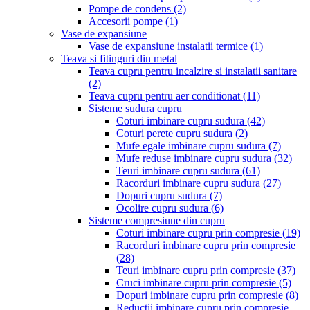
Pompe de condens
(2)
Accesorii pompe
(1)
Vase de expansiune
Vase de expansiune instalatii termice
(1)
Teava si fitinguri din metal
Teava cupru pentru incalzire si instalatii sanitare
(2)
Teava cupru pentru aer conditionat
(11)
Sisteme sudura cupru
Coturi imbinare cupru sudura
(42)
Coturi perete cupru sudura
(2)
Mufe egale imbinare cupru sudura
(7)
Mufe reduse imbinare cupru sudura
(32)
Teuri imbinare cupru sudura
(61)
Racorduri imbinare cupru sudura
(27)
Dopuri cupru sudura
(7)
Ocolire cupru sudura
(6)
Sisteme compresiune din cupru
Coturi imbinare cupru prin compresie
(19)
Racorduri imbinare cupru prin compresie
(28)
Teuri imbinare cupru prin compresie
(37)
Cruci imbinare cupru prin compresie
(5)
Dopuri imbinare cupru prin compresie
(8)
Reductii imbinare cupru prin compresie