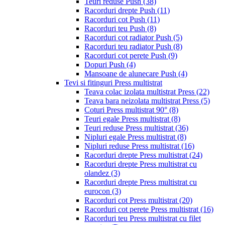
Teuri reduse Push
(38)
Racorduri drepte Push
(11)
Racorduri cot Push
(11)
Racorduri teu Push
(8)
Racorduri cot radiator Push
(5)
Racorduri teu radiator Push
(8)
Racorduri cot perete Push
(9)
Dopuri Push
(4)
Mansoane de alunecare Push
(4)
Tevi si fitinguri Press multistrat
Teava colac izolata multistrat Press
(22)
Teava bara neizolata multistrat Press
(5)
Coturi Press multistrat 90°
(8)
Teuri egale Press multistrat
(8)
Teuri reduse Press multistrat
(36)
Nipluri egale Press multistrat
(8)
Nipluri reduse Press multistrat
(16)
Racorduri drepte Press multistrat
(24)
Racorduri drepte Press multistrat cu
olandez
(3)
Racorduri drepte Press multistrat cu
eurocon
(3)
Racorduri cot Press multistrat
(20)
Racorduri cot perete Press multistrat
(16)
Racorduri teu Press multistrat cu filet