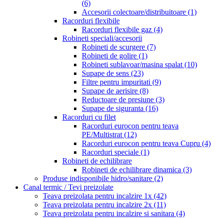
(6)
Accesorii colectoare/distribuitoare
(1)
Racorduri flexibile
Racorduri flexibile gaz
(4)
Robineti speciali/accesorii
Robineti de scurgere
(7)
Robineti de golire
(1)
Robineti sublavoar/masina spalat
(10)
Supape de sens
(23)
Filtre pentru impuritati
(9)
Supape de aerisire
(8)
Reductoare de presiune
(3)
Supape de siguranta
(16)
Racorduri cu filet
Racorduri eurocon pentru teava
PE/Multistrat
(12)
Racorduri eurocon pentru teava Cupru
(4)
Racorduri speciale
(1)
Robineti de echilibrare
Robineti de echilibrare dinamica
(3)
Produse indisponibile hidro/sanitare
(2)
Canal termic / Tevi preizolate
Teava preizolata pentru incalzire 1x
(42)
Teava preizolata pentru incalzire 2x
(11)
Teava preizolata pentru incalzire si sanitara
(4)