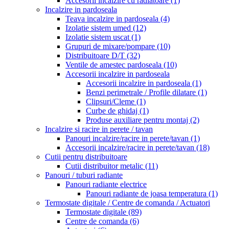
Accesorii incalzire cu radiatoare
(1)
Incalzire in pardoseala
Teava incalzire in pardoseala
(4)
Izolatie sistem umed
(12)
Izolatie sistem uscat
(1)
Grupuri de mixare/pompare
(10)
Distribuitoare D/T
(32)
Ventile de amestec pardoseala
(10)
Accesorii incalzire in pardoseala
Accesorii incalzire in pardoseala
(1)
Benzi perimetrale / Profile dilatare
(1)
Clipsuri/Cleme
(1)
Curbe de ghidaj
(1)
Produse auxiliare pentru montaj
(2)
Incalzire si racire in perete / tavan
Panouri incalzire/racire in perete/tavan
(1)
Accesorii incalzire/racire in perete/tavan
(18)
Cutii pentru distribuitoare
Cutii distribuitor metalic
(11)
Panouri / tuburi radiante
Panouri radiante electrice
Panouri radiante de joasa temperatura
(1)
Termostate digitale / Centre de comanda / Actuatori
Termostate digitale
(89)
Centre de comanda
(6)