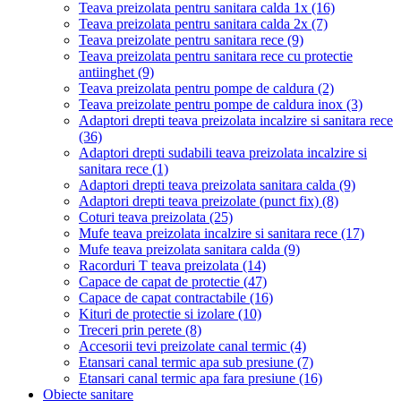
Teava preizolata pentru sanitara calda 1x
(16)
Teava preizolata pentru sanitara calda 2x
(7)
Teava preizolate pentru sanitara rece
(9)
Teava preizolata pentru sanitara rece cu protectie
antiinghet
(9)
Teava preizolata pentru pompe de caldura
(2)
Teava preizolate pentru pompe de caldura inox
(3)
Adaptori drepti teava preizolata incalzire si sanitara rece
(36)
Adaptori drepti sudabili teava preizolata incalzire si
sanitara rece
(1)
Adaptori drepti teava preizolata sanitara calda
(9)
Adaptori drepti teava preizolate (punct fix)
(8)
Coturi teava preizolata
(25)
Mufe teava preizolata incalzire si sanitara rece
(17)
Mufe teava preizolata sanitara calda
(9)
Racorduri T teava preizolata
(14)
Capace de capat de protectie
(47)
Capace de capat contractabile
(16)
Kituri de protectie si izolare
(10)
Treceri prin perete
(8)
Accesorii tevi preizolate canal termic
(4)
Etansari canal termic apa sub presiune
(7)
Etansari canal termic apa fara presiune
(16)
Obiecte sanitare