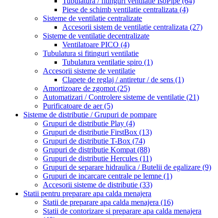
Tubulatura / fitinguri ventilatie IsoPipe
(64)
Piese de schimb ventilatie centralizata
(4)
Sisteme de ventilatie centralizate
Accesorii sistem de ventilatie centralizata
(27)
Sisteme de ventilatie decentralizate
Ventilatoare PICO
(4)
Tubulatura si fitinguri ventilatie
Tubulatura ventilatie spiro
(1)
Accesorii sisteme de ventilatie
Clapete de reglaj / antiretur / de sens
(1)
Amortizoare de zgomot
(25)
Automatizari / Controlere sisteme de ventilatie
(21)
Purificatoare de aer
(5)
Sisteme de distributie / Grupuri de pompare
Grupuri de distributie Play
(4)
Grupuri de distributie FirstBox
(13)
Grupuri de distributie T-Box
(74)
Grupuri de distributie Kompat
(88)
Grupuri de distributie Hercules
(11)
Grupuri de separare hidraulica / Butelii de egalizare
(9)
Grupuri de incarcare centrale pe lemne
(1)
Accesorii sisteme de distributie
(33)
Statii pentru preparare apa calda menajera
Statii de preparare apa calda menajera
(16)
Statii de contorizare si preparare apa calda menajera