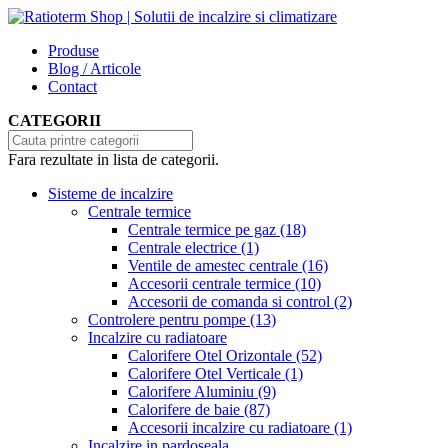
Produse
Blog / Articole
Contact
CATEGORII
Fara rezultate in lista de categorii.
Sisteme de incalzire
Centrale termice
Centrale termice pe gaz
(18)
Centrale electrice
(1)
Ventile de amestec centrale
(16)
Accesorii centrale termice
(10)
Accesorii de comanda si control
(2)
Controlere pentru pompe
(13)
Incalzire cu radiatoare
Calorifere Otel Orizontale
(52)
Calorifere Otel Verticale
(1)
Calorifere Aluminiu
(9)
Calorifere de baie
(87)
Accesorii incalzire cu radiatoare
(1)
Incalzire in pardoseala