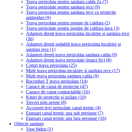
Teava preizolata pentru sanitara calda 2x
(7)
Teava preizolate pentru sanitara rece
(9)
Teava preizolata pentru sanitara rece cu protectie
antiinghet
(9)
Teava preizolata pentru pompe de caldura
(2)
Teava preizolate pentru pompe de caldura inox
(3)
Adaptori drepti teava preizolata incalzire si sanitara rece
(36)
Adaptori drepti sudabili teava preizolata incalzire si
sanitara rece
(1)
Adaptori drepti teava preizolata sanitara calda
(9)
Adaptori drepti teava preizolate (punct fix)
(8)
Coturi teava preizolata
(25)
Mufe teava preizolata incalzire si sanitara rece
(17)
Mufe teava preizolata sanitara calda
(9)
Racorduri T teava preizolata
(14)
Capace de capat de protectie
(47)
Capace de capat contractabile
(16)
Kituri de protectie si izolare
(10)
Treceri prin perete
(8)
Accesorii tevi preizolate canal termic
(4)
Etansari canal termic apa sub presiune
(7)
Etansari canal termic apa fara presiune
(16)
Obiecte sanitare
Vase bideu
(1)