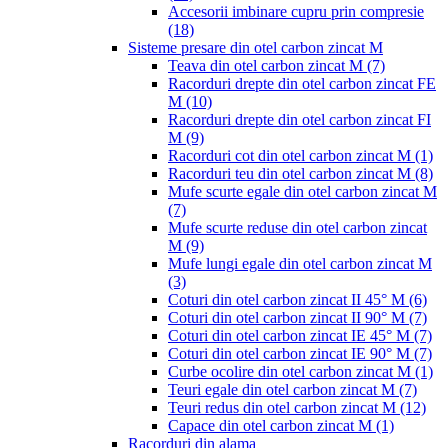
Accesorii imbinare cupru prin compresie
(18)
Sisteme presare din otel carbon zincat M
Teava din otel carbon zincat M
(7)
Racorduri drepte din otel carbon zincat FE
M
(10)
Racorduri drepte din otel carbon zincat FI
M
(9)
Racorduri cot din otel carbon zincat M
(1)
Racorduri teu din otel carbon zincat M
(8)
Mufe scurte egale din otel carbon zincat M
(7)
Mufe scurte reduse din otel carbon zincat
M
(9)
Mufe lungi egale din otel carbon zincat M
(3)
Coturi din otel carbon zincat II 45° M
(6)
Coturi din otel carbon zincat II 90° M
(7)
Coturi din otel carbon zincat IE 45° M
(7)
Coturi din otel carbon zincat IE 90° M
(7)
Curbe ocolire din otel carbon zincat M
(1)
Teuri egale din otel carbon zincat M
(7)
Teuri redus din otel carbon zincat M
(12)
Capace din otel carbon zincat M
(1)
Racorduri din alama