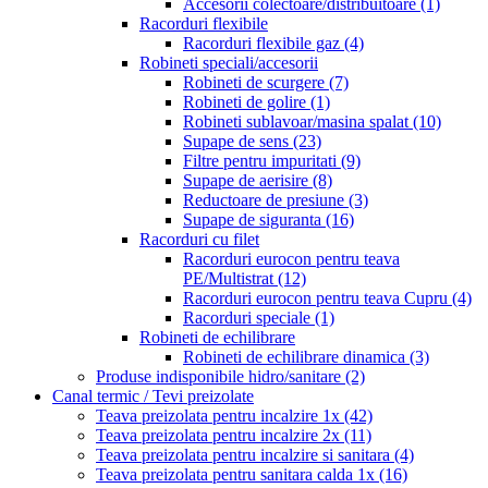
Accesorii colectoare/distribuitoare
(1)
Racorduri flexibile
Racorduri flexibile gaz
(4)
Robineti speciali/accesorii
Robineti de scurgere
(7)
Robineti de golire
(1)
Robineti sublavoar/masina spalat
(10)
Supape de sens
(23)
Filtre pentru impuritati
(9)
Supape de aerisire
(8)
Reductoare de presiune
(3)
Supape de siguranta
(16)
Racorduri cu filet
Racorduri eurocon pentru teava
PE/Multistrat
(12)
Racorduri eurocon pentru teava Cupru
(4)
Racorduri speciale
(1)
Robineti de echilibrare
Robineti de echilibrare dinamica
(3)
Produse indisponibile hidro/sanitare
(2)
Canal termic / Tevi preizolate
Teava preizolata pentru incalzire 1x
(42)
Teava preizolata pentru incalzire 2x
(11)
Teava preizolata pentru incalzire si sanitara
(4)
Teava preizolata pentru sanitara calda 1x
(16)