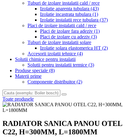
Tuburi de izolare instalatii cald / rece
Izolatie aparenta tubulara
(43)
Izolatie incastrata tubulara
(1)
Izolatie instalatii rece tubulara
(37)
Placi de izolare instalatii cald / rece
Placi de izolare fara adeziv
(1)
Placi de izolare cu adeziv
(3)
Tuburi de izolare instalatii solare
Izolatie solara elastomerica HT
(2)
Accesorii izolatii tehnice
(4)
Solutii chimice pentru instalatii
Solutii pentru instalatii termice
(3)
Produse speciale
(8)
Materii prime
Componente distribuitor
(2)
Toate produsele
RADIATOR SANICA PANOU OTEL
C22, H=300MM, L=1800MM