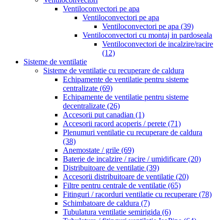
Ventiloconvectori pe apa
Ventiloconvectori pe apa
Ventiloconvectori pe apa
(39)
Ventiloconvectori cu montaj in pardoseala
Ventiloconvectori de incalzire/racire
(12)
Sisteme de ventilatie
Sisteme de ventilatie cu recuperare de caldura
Echipamente de ventilatie pentru sisteme
centralizate
(69)
Echipamente de ventilatie pentru sisteme
decentralizate
(26)
Accesorii put canadian
(1)
Accesorii racord acoperis / perete
(71)
Plenumuri ventilatie cu recuperare de caldura
(38)
Anemostate / grile
(69)
Baterie de incalzire / racire / umidificare
(20)
Distribuitoare de ventilatie
(39)
Accesorii distribuitoare de ventilatie
(20)
Filtre pentru centrale de ventilatie
(65)
Fitinguri / racorduri ventilatie cu recuperare
(78)
Schimbatoare de caldura
(7)
Tubulatura ventilatie semirigida
(6)