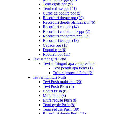
Teuri egale ppr
(9)
Teuri reduse ppr
(41)
Curbe de ocolire ppr
(5)
Racorduri drepte ppr
(29)
Racorduri drepte olandez ppr
(6)
Racorduri cot ppr
(14)
Racorduri cot olandez ppr
(2)
Racorduri cot perete ppr
(12)
Racorduri teu ppr
(18)
Capace ppr
(11)
Dopuri ppr
(6)
Robineti ppr
(11)
Tevi si fitinguri Pehd
Tevi si fitinguri apa compresiune
Tevi pentru apa Pehd
(1)
Tuburi protectie Pehd
(2)
Tevi si fitinguri Push
Tevi Push multistrat
(20)
Tevi Push PE-rt
(4)
Coturi Push
(8)
Mufe Push
(8)
Mufe reduse Push
(8)
Teuri egale Push
(8)
Teuri reduse Push
(38)
Racorduri drepte Push
(11)