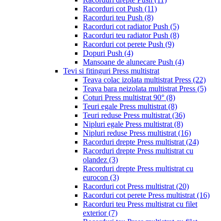
Racorduri cot Push
(11)
Racorduri teu Push
(8)
Racorduri cot radiator Push
(5)
Racorduri teu radiator Push
(8)
Racorduri cot perete Push
(9)
Dopuri Push
(4)
Mansoane de alunecare Push
(4)
Tevi si fitinguri Press multistrat
Teava colac izolata multistrat Press
(22)
Teava bara neizolata multistrat Press
(5)
Coturi Press multistrat 90°
(8)
Teuri egale Press multistrat
(8)
Teuri reduse Press multistrat
(36)
Nipluri egale Press multistrat
(8)
Nipluri reduse Press multistrat
(16)
Racorduri drepte Press multistrat
(24)
Racorduri drepte Press multistrat cu
olandez
(3)
Racorduri drepte Press multistrat cu
eurocon
(3)
Racorduri cot Press multistrat
(20)
Racorduri cot perete Press multistrat
(16)
Racorduri teu Press multistrat cu filet
exterior
(7)