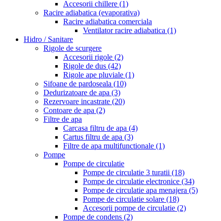
Accesorii chillere
(1)
Racire adiabatica (evaporativa)
Racire adiabatica comerciala
Ventilator racire adiabatica
(1)
Hidro / Sanitare
Rigole de scurgere
Accesorii rigole
(2)
Rigole de dus
(42)
Rigole ape pluviale
(1)
Sifoane de pardoseala
(10)
Dedurizatoare de apa
(3)
Rezervoare incastrate
(20)
Contoare de apa
(2)
Filtre de apa
Carcasa filtru de apa
(4)
Cartus filtru de apa
(3)
Filtre de apa multifunctionale
(1)
Pompe
Pompe de circulatie
Pompe de circulatie 3 turatii
(18)
Pompe de circulatie electronice
(34)
Pompe de circulatie apa menajera
(5)
Pompe de circulatie solare
(18)
Accesorii pompe de circulatie
(2)
Pompe de condens
(2)