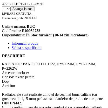
477.50 LEI
TVA inclus (21%)
Adauga in cos
LIVRARE GRATUITA
la comenzi peste 2000 LEI
Unitate masura:
BUC
Cod Produs:
R00052753
Disponibilitate:
În Stoc furnizor (10-14 zile lucratoare)
Informatii produs
Schita si specificatii
DESCRIERE
RADIATOR PANOU OTEL C22, H=400MM, L=1600MM,
P=2262W
Accesorii incluse:
Console fixare perete
Dop
Aerisitor
Radiatoarele sunt realizate din otel de cea mai buna calitate (cu
grosimea de 1,15 mm) pe baza standardelor de productie europene
DIN EN442.
Cu un continut mare de apa prin caneluri si cu o suprafata radianta