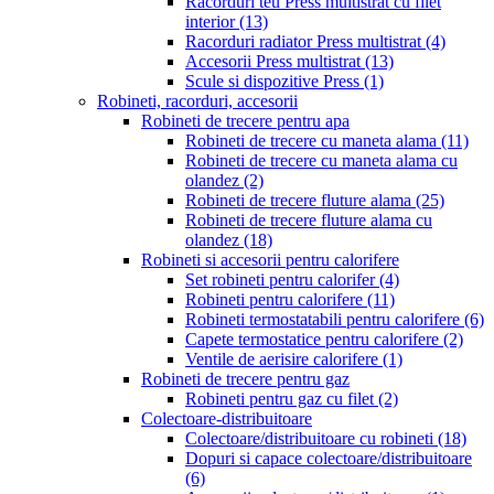
Racorduri teu Press multistrat cu filet
interior
(13)
Racorduri radiator Press multistrat
(4)
Accesorii Press multistrat
(13)
Scule si dispozitive Press
(1)
Robineti, racorduri, accesorii
Robineti de trecere pentru apa
Robineti de trecere cu maneta alama
(11)
Robineti de trecere cu maneta alama cu
olandez
(2)
Robineti de trecere fluture alama
(25)
Robineti de trecere fluture alama cu
olandez
(18)
Robineti si accesorii pentru calorifere
Set robineti pentru calorifer
(4)
Robineti pentru calorifere
(11)
Robineti termostatabili pentru calorifere
(6)
Capete termostatice pentru calorifere
(2)
Ventile de aerisire calorifere
(1)
Robineti de trecere pentru gaz
Robineti pentru gaz cu filet
(2)
Colectoare-distribuitoare
Colectoare/distribuitoare cu robineti
(18)
Dopuri si capace colectoare/distribuitoare
(6)