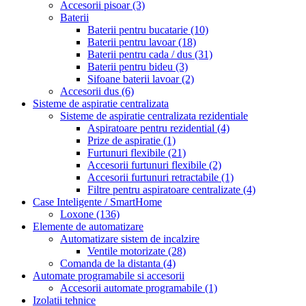
Accesorii pisoar
(3)
Baterii
Baterii pentru bucatarie
(10)
Baterii pentru lavoar
(18)
Baterii pentru cada / dus
(31)
Baterii pentru bideu
(3)
Sifoane baterii lavoar
(2)
Accesorii dus
(6)
Sisteme de aspiratie centralizata
Sisteme de aspiratie centralizata rezidentiale
Aspiratoare pentru rezidential
(4)
Prize de aspiratie
(1)
Furtunuri flexibile
(21)
Accesorii furtunuri flexibile
(2)
Accesorii furtunuri retractabile
(1)
Filtre pentru aspiratoare centralizate
(4)
Case Inteligente / SmartHome
Loxone
(136)
Elemente de automatizare
Automatizare sistem de incalzire
Ventile motorizate
(28)
Comanda de la distanta
(4)
Automate programabile si accesorii
Accesorii automate programabile
(1)
Izolatii tehnice