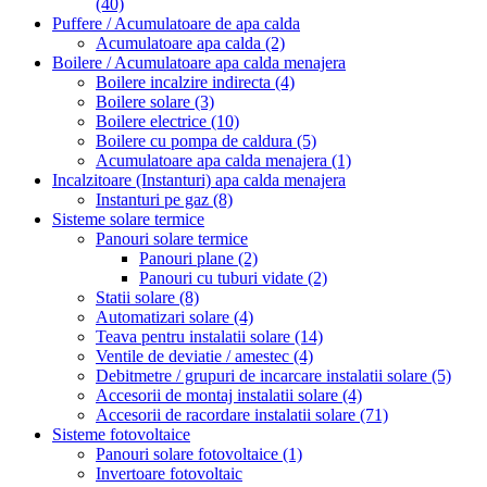
(40)
Puffere / Acumulatoare de apa calda
Acumulatoare apa calda
(2)
Boilere / Acumulatoare apa calda menajera
Boilere incalzire indirecta
(4)
Boilere solare
(3)
Boilere electrice
(10)
Boilere cu pompa de caldura
(5)
Acumulatoare apa calda menajera
(1)
Incalzitoare (Instanturi) apa calda menajera
Instanturi pe gaz
(8)
Sisteme solare termice
Panouri solare termice
Panouri plane
(2)
Panouri cu tuburi vidate
(2)
Statii solare
(8)
Automatizari solare
(4)
Teava pentru instalatii solare
(14)
Ventile de deviatie / amestec
(4)
Debitmetre / grupuri de incarcare instalatii solare
(5)
Accesorii de montaj instalatii solare
(4)
Accesorii de racordare instalatii solare
(71)
Sisteme fotovoltaice
Panouri solare fotovoltaice
(1)
Invertoare fotovoltaic