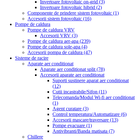
Invertoare fotovoltaic on-grid
(3)
Invertoare fotovoltaic hibrid
(2)
Componente de prindere sistem fotovoltaic
(1)
Accesorii sistem fotovoltaic
(16)
Pompe de caldura
Pompe de caldura VRV
Accesorii VRV
(3)
Pompe de caldura aer-apa
(239)
Pompe de caldura sole-apa
(4)
Accesorii pompa de caldura
(47)
Sisteme de racire
Aparate aer conditionat
Aparate aer conditionat split
(78)
Accesorii aparate aer conditionat
Suporti sustinere aparat aer conditionat
(12)
Cutii incastrabile/Sifon
(11)
Telecomanda/Modul Wi-fi aer conditionat
(1)
Agent curatare
(3)
Control temperatura/Automatizare
(6)
Accesorii mascare/traversare
(13)
Pompe evacuare
(1)
Antivibranti/Banda matisata
(7)
Chillere