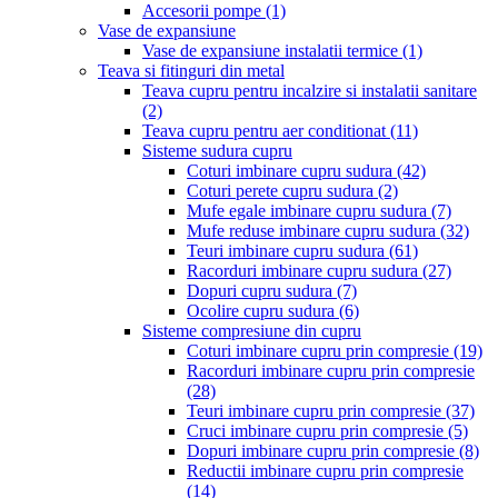
Accesorii pompe
(1)
Vase de expansiune
Vase de expansiune instalatii termice
(1)
Teava si fitinguri din metal
Teava cupru pentru incalzire si instalatii sanitare
(2)
Teava cupru pentru aer conditionat
(11)
Sisteme sudura cupru
Coturi imbinare cupru sudura
(42)
Coturi perete cupru sudura
(2)
Mufe egale imbinare cupru sudura
(7)
Mufe reduse imbinare cupru sudura
(32)
Teuri imbinare cupru sudura
(61)
Racorduri imbinare cupru sudura
(27)
Dopuri cupru sudura
(7)
Ocolire cupru sudura
(6)
Sisteme compresiune din cupru
Coturi imbinare cupru prin compresie
(19)
Racorduri imbinare cupru prin compresie
(28)
Teuri imbinare cupru prin compresie
(37)
Cruci imbinare cupru prin compresie
(5)
Dopuri imbinare cupru prin compresie
(8)
Reductii imbinare cupru prin compresie
(14)