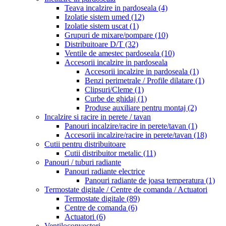
Teava incalzire in pardoseala
(4)
Izolatie sistem umed
(12)
Izolatie sistem uscat
(1)
Grupuri de mixare/pompare
(10)
Distribuitoare D/T
(32)
Ventile de amestec pardoseala
(10)
Accesorii incalzire in pardoseala
Accesorii incalzire in pardoseala
(1)
Benzi perimetrale / Profile dilatare
(1)
Clipsuri/Cleme
(1)
Curbe de ghidaj
(1)
Produse auxiliare pentru montaj
(2)
Incalzire si racire in perete / tavan
Panouri incalzire/racire in perete/tavan
(1)
Accesorii incalzire/racire in perete/tavan
(18)
Cutii pentru distribuitoare
Cutii distribuitor metalic
(11)
Panouri / tuburi radiante
Panouri radiante electrice
Panouri radiante de joasa temperatura
(1)
Termostate digitale / Centre de comanda / Actuatori
Termostate digitale
(89)
Centre de comanda
(6)
Actuatori
(6)
Ventiloconvectori