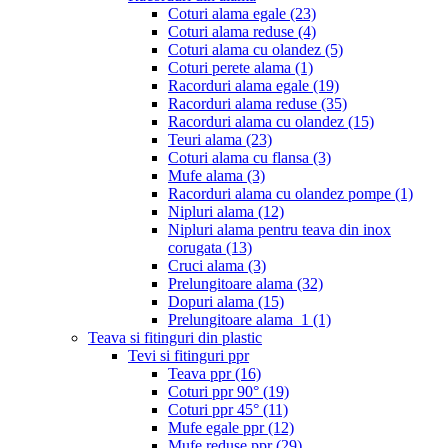
Coturi alama egale
(23)
Coturi alama reduse
(4)
Coturi alama cu olandez
(5)
Coturi perete alama
(1)
Racorduri alama egale
(19)
Racorduri alama reduse
(35)
Racorduri alama cu olandez
(15)
Teuri alama
(23)
Coturi alama cu flansa
(3)
Mufe alama
(3)
Racorduri alama cu olandez pompe
(1)
Nipluri alama
(12)
Nipluri alama pentru teava din inox
corugata
(13)
Cruci alama
(3)
Prelungitoare alama
(32)
Dopuri alama
(15)
Prelungitoare alama_1
(1)
Teava si fitinguri din plastic
Tevi si fitinguri ppr
Teava ppr
(16)
Coturi ppr 90°
(19)
Coturi ppr 45°
(11)
Mufe egale ppr
(12)
Mufe reduse ppr
(29)