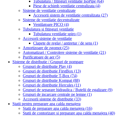
Tubulatura / fitinguri ventilatie IsoPipe
(64)
Piese de schimb ventilatie centralizata
(4)
Sisteme de ventilatie centralizate
Accesorii sistem de ventilatie centralizata
(27)
Sisteme de ventilatie decentralizate
Ventilatoare PICO
(4)
Tubulatura si fitinguri ventilatie
Tubulatura ventilatie spiro
(1)
Accesorii sisteme de ventilatie
Clapete de reglaj / antiretur / de sens
(1)
Amortizoare de zgomot
(25)
Automatizari / Controlere sisteme de ventilatie
(21)
Purificatoare de aer
(5)
Sisteme de distributie / Grupuri de pompare
Grupuri de distributie Play
(4)
Grupuri de distributie FirstBox
(13)
Grupuri de distributie T-Box
(74)
Grupuri de distributie Kompat
(88)
Grupuri de distributie Hercules
(11)
Grupuri de separare hidraulica / Butelii de egalizare
(9)
Grupuri de incarcare centrale pe lemne
(1)
Accesorii sisteme de distributie
(33)
Statii pentru preparare apa calda menajera
Statii de preparare apa calda menajera
(16)
Statii de contorizare si preparare apa calda menajera
(40)