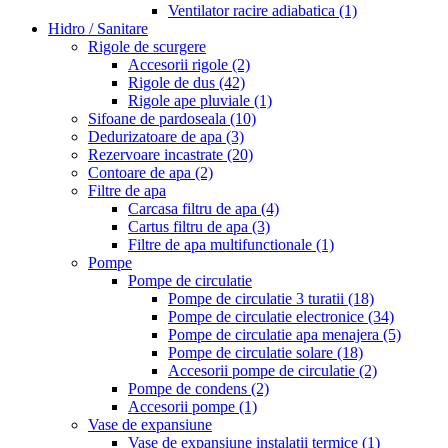
Ventilator racire adiabatica
(1)
Hidro / Sanitare
Rigole de scurgere
Accesorii rigole
(2)
Rigole de dus
(42)
Rigole ape pluviale
(1)
Sifoane de pardoseala
(10)
Dedurizatoare de apa
(3)
Rezervoare incastrate
(20)
Contoare de apa
(2)
Filtre de apa
Carcasa filtru de apa
(4)
Cartus filtru de apa
(3)
Filtre de apa multifunctionale
(1)
Pompe
Pompe de circulatie
Pompe de circulatie 3 turatii
(18)
Pompe de circulatie electronice
(34)
Pompe de circulatie apa menajera
(5)
Pompe de circulatie solare
(18)
Accesorii pompe de circulatie
(2)
Pompe de condens
(2)
Accesorii pompe
(1)
Vase de expansiune
Vase de expansiune instalatii termice
(1)