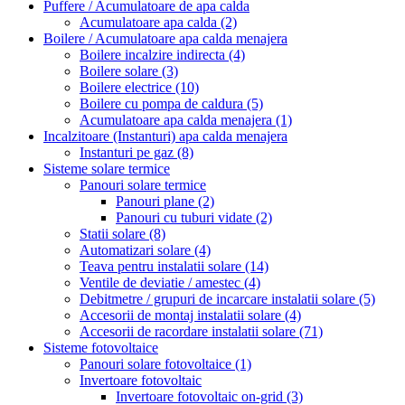
Puffere / Acumulatoare de apa calda
Acumulatoare apa calda
(2)
Boilere / Acumulatoare apa calda menajera
Boilere incalzire indirecta
(4)
Boilere solare
(3)
Boilere electrice
(10)
Boilere cu pompa de caldura
(5)
Acumulatoare apa calda menajera
(1)
Incalzitoare (Instanturi) apa calda menajera
Instanturi pe gaz
(8)
Sisteme solare termice
Panouri solare termice
Panouri plane
(2)
Panouri cu tuburi vidate
(2)
Statii solare
(8)
Automatizari solare
(4)
Teava pentru instalatii solare
(14)
Ventile de deviatie / amestec
(4)
Debitmetre / grupuri de incarcare instalatii solare
(5)
Accesorii de montaj instalatii solare
(4)
Accesorii de racordare instalatii solare
(71)
Sisteme fotovoltaice
Panouri solare fotovoltaice
(1)
Invertoare fotovoltaic
Invertoare fotovoltaic on-grid
(3)