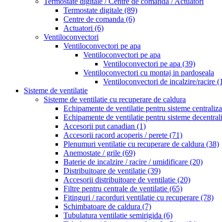
Termostate digitale / Centre de comanda / Actuatori
Termostate digitale
(89)
Centre de comanda
(6)
Actuatori
(6)
Ventiloconvectori
Ventiloconvectori pe apa
Ventiloconvectori pe apa
Ventiloconvectori pe apa
(39)
Ventiloconvectori cu montaj in pardoseala
Ventiloconvectori de incalzire/racire
(
Sisteme de ventilatie
Sisteme de ventilatie cu recuperare de caldura
Echipamente de ventilatie pentru sisteme centraliz
Echipamente de ventilatie pentru sisteme decentral
Accesorii put canadian
(1)
Accesorii racord acoperis / perete
(71)
Plenumuri ventilatie cu recuperare de caldura
(38)
Anemostate / grile
(69)
Baterie de incalzire / racire / umidificare
(20)
Distribuitoare de ventilatie
(39)
Accesorii distribuitoare de ventilatie
(20)
Filtre pentru centrale de ventilatie
(65)
Fitinguri / racorduri ventilatie cu recuperare
(78)
Schimbatoare de caldura
(7)
Tubulatura ventilatie semirigida
(6)