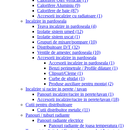
Calorifere Otel Verticale
(1)
Calorifere Aluminiu
(9)
Calorifere de baie
(87)
Accesorii incalzire cu radiatoare
(1)
Incalzire in pardoseala
Teava incalzire in pardoseala
(4)
Izolatie sistem umed
(12)
Izolatie sistem uscat
(1)
Grupuri de mixare/pompare
(10)
Distribuitoare D/T
(32)
Ventile de amestec pardoseala
(10)
Accesorii incalzire in pardoseala
Accesorii incalzire in pardoseala
(1)
Benzi perimetrale / Profile dilatare
(1)
Clipsuri/Cleme
(1)
Curbe de ghidaj
(1)
Produse auxiliare pentru montaj
(2)
Incalzire si racire in perete / tavan
Panouri incalzire/racire in perete/tavan
(1)
Accesorii incalzire/racire in perete/tavan
(18)
Cutii pentru distribuitoare
Cutii distribuitor metalic
(11)
Panouri / tuburi radiante
Panouri radiante electrice
Panouri radiante de joasa temperatura
(1)