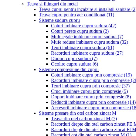
Teava si fitinguri din metal
Teava cupru pentru incalzire si instalatii sanitare
(2
Teava cupru pentru aer conditionat
(11)
Sisteme sudura cupru
Coturi imbinare cupru sudura
(42)
Coturi perete cupru sudura
(2)
Mufe egale imbinare cupru sudura
(7)
Mufe reduse imbinare cupru sudura
(32)
Teuri imbinare cupru sudura
(61)
Racorduri imbinare cupru sudura
(27)
Dopuri cupru sudura
(7)
Ocolire cupru sudura
(6)
Sisteme compresiune din cupru
Coturi imbinare cupru prin compresie
(19)
Racorduri imbinare cupru prin compresie
(2
Teuri imbinare cupru prin compresie
(37)
Cruci imbinare cupru prin compresie
(5)
Dopuri imbinare cupru prin compresie
(8)
Reductii imbinare cupru prin compresie
(14)
Accesorii imbinare cupru prin compresie
(18
Sisteme presare din otel carbon zincat M
Teava din otel carbon zincat M
(7)
Racorduri drepte din otel carbon zincat FE
Racorduri drepte din otel carbon zincat FI 
Racorduri cot din otel carbon zincat M
(1)