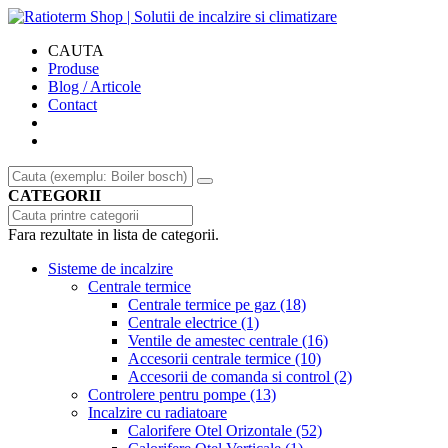
CAUTA
Produse
Blog / Articole
Contact
CATEGORII
Fara rezultate in lista de categorii.
Sisteme de incalzire
Centrale termice
Centrale termice pe gaz
(18)
Centrale electrice
(1)
Ventile de amestec centrale
(16)
Accesorii centrale termice
(10)
Accesorii de comanda si control
(2)
Controlere pentru pompe
(13)
Incalzire cu radiatoare
Calorifere Otel Orizontale
(52)