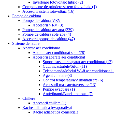
Invertoare fotovoltaic hibrid
(2)
Componente de prindere sistem fotovoltaic
(1)
Accesorii sistem fotovoltaic
(16)
Pompe de caldura
Pompe de caldura VRV
Accesorii VRV
(3)
Pompe de caldura aer-apa
(239)
Pompe de caldura sole-apa
(4)
Accesorii pompa de caldura
(47)
Sisteme de racire
Aparate aer conditionat
Aparate aer conditionat split
(78)
Accesorii aparate aer conditionat
Suporti sustinere aparat aer conditionat
(12)
Cutii incastrabile/Sifon
(11)
Telecomanda/Modul Wi-fi aer conditionat
(1
Agent curatare
(3)
Control temperatura/Automatizare
(6)
Accesorii mascare/traversare
(13)
Pompe evacuare
(1)
Antivibranti/Banda matisata
(7)
Chillere
Accesorii chillere
(1)
Racire adiabatica (evaporativa)
Racire adiabatica comerciala