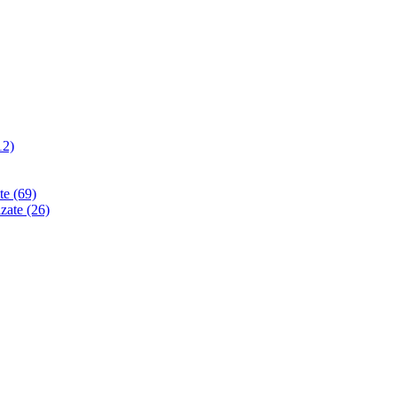
12)
ate
(69)
izate
(26)